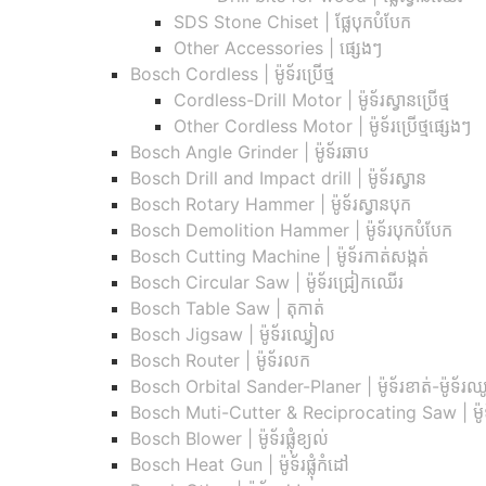
SDS Stone Chiset |​ ផ្លែបុកបំបែក
Other Accessories | ផ្សេងៗ
Bosch Cordless | ម៉ូទ័រប្រើថ្ម
Cordless-Drill Motor | ម៉ូទ័រស្វានប្រើថ្ម
Other Cordless Motor | ម៉ូទ័រប្រើថ្មផ្សេងៗ
Bosch Angle Grinder | ម៉ូទ័រឆាប
Bosch Drill and Impact drill | ម៉ូទ័រស្វាន
Bosch Rotary Hammer | ម៉ូទ័រស្វានបុក
Bosch Demolition Hammer | ម៉ូទ័របុកបំបែក
Bosch Cutting Machine | ម៉ូទ័រកាត់សង្កត់
Bosch Circular Saw | ម៉ូទ័រជ្រៀកឈើរ
Bosch Table Saw | តុកាត់
Bosch Jigsaw | ម៉ូទ័រឈ្វៀល
Bosch Router | ម៉ូទ័រលក
Bosch Orbital Sander-Planer​ | ម៉ូទ័រខាត់-ម៉ូទ័
Bosch Muti-Cutter & Reciprocating Saw​ | ម៉ូទ័
Bosch Blower | ម៉ូទ័រផ្លុំខ្យល់
Bosch Heat Gun | ម៉ូទ័រផ្លុំកំដៅ