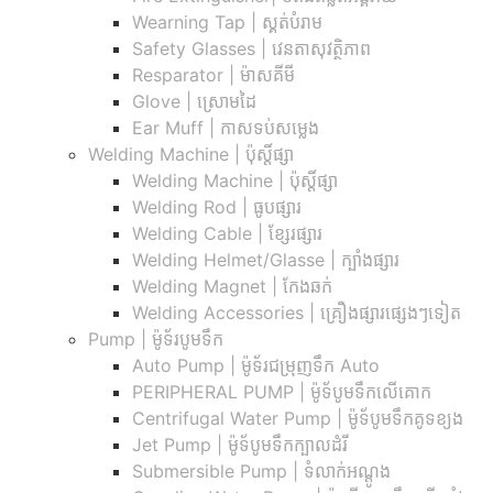
Wearning Tap | ស្គត់បំរាម
Safety Glasses | វេនតាសុវត្ថិភាព
Resparator | ម៉ាសគីមី
Glove | ស្រោមដៃ
Ear Muff | កាសទប់សម្លេង
Welding Machine | ប៉ុស្តិ៍ផ្សា
Welding Machine | ប៉ុស្តិ៍ផ្សា
Welding Rod | ធូបផ្សារ
Welding Cable | ខ្សែរផ្សារ
Welding Helmet/Glasse | ក្បាំងផ្សារ
Welding Magnet | កែងឆក់
Welding Accessories | គ្រឿងផ្សារផ្សេងៗទៀត
Pump | ម៉ូទ័របូមទឹក
Auto Pump | ម៉ូទ័រជម្រុញទឹក Auto
PERIPHERAL PUMP | ម៉ូទ័បូមទឹកលើគោក
Centrifugal Water Pump | ម៉ូទ័បូមទឹកគូទខ្យង
Jet Pump | ម៉ូទ័បូមទឹកក្បាលដំរី
Submersible Pump | ទំលាក់អណ្តូង