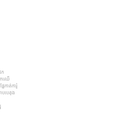
ែក
រៀកឈើ
ែកាត់ការ៉ូ
ាបបេតុង
ឋ