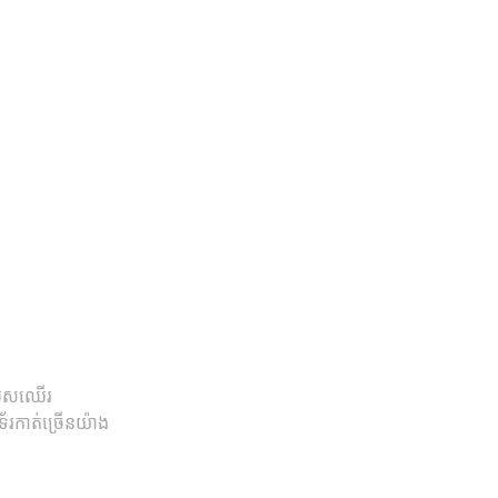
រឈូសឈើរ
រកាត់ច្រើនយ៉ាង