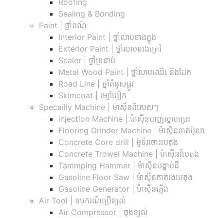
Roofing
Sealing & Bonding
Paint | ថ្នាំពណ៍
Interior Paint | ថ្នាំលាបខាងក្នុង
Exterior Paint | ថ្នាំលាបខាងក្រៅ
Sealer | ថ្នាំទ្រនាប់
Metal Wood Paint | ថ្នាំលាបឈើរ និងដែក
Road Line | ថ្នាំគំនូសផ្លូវ
Skimcoat | ម្សៅបៀក
Specailly Machine | ម៉ាស៊ីនពិសេសៗ
injection Machine | ម៉ាស៊ីនបាញ់ស្នាមប្រេះ
Flooring Grinder Machine | ម៉ាស៊ីនខាត់ប៉ូលា
Concrete Core drill | ម៉ូទ័រចោះបេតុង
Concrete Trowel Machine | ម៉ាស៊ីនវីបេតុង
Tammping Hammer | ម៉ាស៊ីនបង្ហាប់ដី
Gasoline Floor Saw | ម៉ាស៊ីនកាត់រងបេតុង
Gasoline Generator | ម៉ាស៊ីនភ្លើង
Air Tool | ឧបករណ៍ប្រើខ្យល់
Air Compressor | ធុងខ្យល់