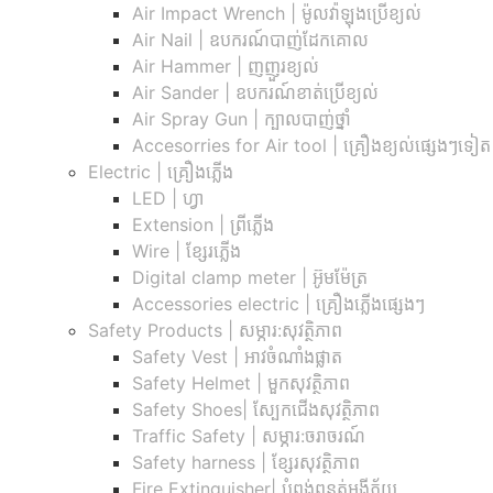
Air Impact Wrench | ម៉ូលវ៉ាឡុងប្រើខ្យល់
Air Nail | ឧបករណ៍បាញ់ដែកគោល
Air Hammer | ញញួរខ្យល់
Air Sander | ឧបករណ៍ខាត់ប្រើខ្យល់
Air Spray Gun | ក្បាលបាញ់ថ្នាំ
Accesorries for Air tool | គ្រឿងខ្យល់ផ្សេងៗទៀត
Electric | គ្រឿងភ្លើង
LED | ហ្វា
Extension | ព្រីភ្លើង
Wire | ខ្សែរភ្លើង
Digital clamp meter | អ៊ូមម៉ែត្រ
Accessories electric | គ្រឿងភ្លើងផ្សេងៗ
Safety Products | សម្ភារ:សុវត្ថិភាព
Safety Vest | អាវចំណាំងផ្លាត
Safety Helmet | មួកសុវត្ថិភាព
Safety Shoes| ស្បែកជើងសុវត្ថិភាព
Traffic Safety​ | សម្ភារ:ចរាចរណ៍
Safety harness | ខ្សែរសុវត្ថិភាព
Fire Extinguisher| បំពង់ពន្លត់អង្គីភ័យ