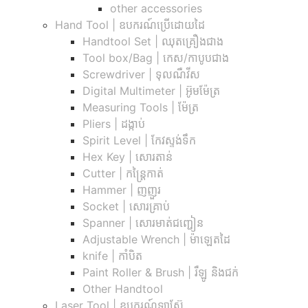
other accessories
Hand Tool | ឧបករណ៍ប្រើដោយដៃ
Handtool Set | ឈុតគ្រឿងជាង
Tool box/Bag | កេស/កាបូបជាង
Screwdriver | ទុលណឺវីស
Digital Multimeter | អ៊ូមម៉ែត្រ
Measuring Tools | ម៉ែត្រ
Pliers | ដង្កាប់
Spirit Level | កែវស្ទង់ទឹក
Hex Key | សោរតាន់
Cutter | កន្រ្តៃកាត់
Hammer | ញញួរ
Socket | សោរគ្រាប់
Spanner |​ សោរមាត់ជញ្ជៀន
Adjustable Wrench |​ ម៉ាឡេតដៃ
knife | កាំបិត
Paint Roller & Brush | រឺឡូ និងជក់
Other Handtool
Laser Tool | ឧបករណ៍ឡាស៊ែ