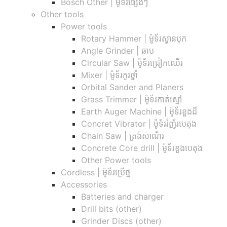
Bosch Other | ម៉ូទ័រផ្សេងៗ
Other tools
Power tools
Rotary Hammer | ម៉ូទ័រស្វានបុក
Angle Grinder | ឆាប
Circular Saw​ | ម៉ូទ័រជ្រៀកឈើរ
Mixer | ម៉ូទ័រកូរថ្នាំ
Orbital Sander and Planers
Grass Trimmer | ម៉ូទ័រកាត់ស្មៅ
Earth Auger Machine | ម៉ូទ័រខួងដី
Concret Vibrator | ម៉ូទ័ររំញ័របេតុង
Chain Saw | ត្រង់សាណ័រ
Concrete Core drill | ម៉ូទ័រខួងបេតុង
Other Power tools
Cordless​ | ម៉ូទ័រប្រើថ្ម
Accessories
Batteries and charger
Drill bits (other)
Grinder Discs (other)