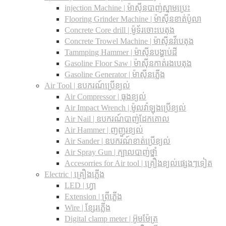
injection Machine | ម៉ាស៊ីនបាញ់ស្នាមប្រេះ
Flooring Grinder Machine | ម៉ាស៊ីនខាត់ប៉ូលា
Concrete Core drill | ម៉ូទ័រចោះបេតុង
Concrete Trowel Machine | ម៉ាស៊ីនវីបេតុង
Tammping Hammer | ម៉ាស៊ីនបង្ហាប់ដី
Gasoline Floor Saw | ម៉ាស៊ីនកាត់រងបេតុង
Gasoline Generator | ម៉ាស៊ីនភ្លើង
Air Tool | ឧបករណ៍ប្រើខ្យល់
Air Compressor | ធុងខ្យល់
Air Impact Wrench | ម៉ូលវ៉ាឡុងប្រើខ្យល់
Air Nail | ឧបករណ៍បាញ់ដែកគោល
Air Hammer | ញញួរខ្យល់
Air Sander | ឧបករណ៍ខាត់ប្រើខ្យល់
Air Spray Gun | ក្បាលបាញ់ថ្នាំ
Accesorries for Air tool | គ្រឿងខ្យល់ផ្សេងៗទៀត
Electric | គ្រឿងភ្លើង
LED | ហ្វា
Extension | ព្រីភ្លើង
Wire | ខ្សែរភ្លើង
Digital clamp meter | អ៊ូមម៉ែត្រ