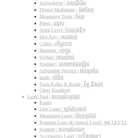
Screwdriver | ទុលណឺវីស
Digital Multimeter | អ៊ូមម៉ែត្រ
Measuring Tools | ម៉ែត្រ
Pliers | ដង្កាប់
Spirit Level | កែវស្ទង់ទឹក
Hex Key | សោរតាន់
Cutter | កន្រ្តៃកាត់
Hammer | ញញួរ
Socket | សោរគ្រាប់
Spanner |​ សោរមាត់ជញ្ជៀន
Adjustable Wrench |​ ម៉ាឡេតដៃ
knife | កាំបិត
Paint Roller & Brush | រឺឡូ និងជក់
Other Handtool
Laser Tool | ឧបករណ៍ឡាស៊ែ
Kapro
Line Laser | ឡាស៊ែបន្ទាត់
Measuring Laser | ម៉ែត្រឡាស៊ែ
Rotation Laser & Optical Level | អូតូ LEVEL
Scanner | ឧបករណ៍រាវរក
Accessories Laser | គ្រឿងផ្សេងៗ