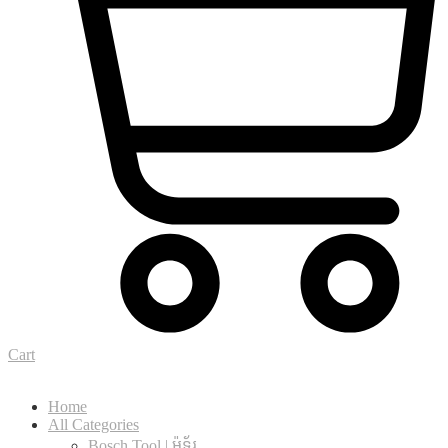
Cart
Home
All Categories
Bosch Tool | ម៉ូទ័រ