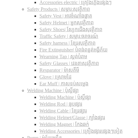
Accessories electric | គ្រឿងភ្លើងផ្សេងៗ
Safety Products | សម្ភារ:សុវត្ថិភាព
Safety Vest | អាវចំណាំងផ្លាត
Safety Helmet | មួកសុវត្ថិភាព
Safety Shoes| ស្បែកជើងសុវត្ថិភាព
Traffic Safety​ | សម្ភារ:ចរាចរណ៍
Safety harness | ខ្សែរសុវត្ថិភាព
Fire Extinguisher| បំពង់ពន្លត់អង្គីភ័យ
Wearning Tap | ស្គត់បំរាម
Safety Glasses | វេនតាសុវត្ថិភាព
Resparator | ម៉ាសគីមី
Glove | ស្រោមដៃ
Ear Muff | កាសទប់សម្លេង
Welding Machine | ប៉ុស្តិ៍ផ្សា
Welding Machine | ប៉ុស្តិ៍ផ្សា
Welding Rod | ធូបផ្សារ
Welding Cable | ខ្សែរផ្សារ
Welding Helmet/Glasse | ក្បាំងផ្សារ
Welding Magnet | កែងឆក់
Welding Accessories | គ្រឿងផ្សារផ្សេងៗទៀត
Pump | ម៉ូទ័របូមទឹក