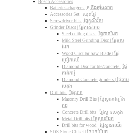
Bosch Accessories
Batteries-chargers | ថ្ម និងឆ្នាំងសាក
Accessories Set | ឈុតផ្លែ
Screwdriver bits | ផ្លែទួណឺវីស
Grinder Discs |​ ផ្លែកាត់/ឆាប
Steel cutting discs |​ ផ្លែកាត់ដែក
Mild Steel Grinding Disc | ផ្លែឆាប
ដែក
Wood Circular Saw Blade | ផ្លែ
ជ្រៀកឈើ
Diamond Disc for tile/concrete​ | ផ្លែ
កាត់ការ៉ូ
Diamond Concrete grinders | ផ្លែឆាប
បេតុង
Drill bits |​ ផ្លែស្វាន
Masonry Drill Bits |​ ផ្លែស្វានជញ្ជាំង
ឥដ្ឋ
Concrete Drill bits |​ ផ្លែស្វានបេតុង
Metal Drill bits |​ ផ្លែស្វានដែក
Drill bits for wood |​ ផ្លែស្វានឈើរ
SDS Stone Chiset |​ ផ្លែបុកបំបែក