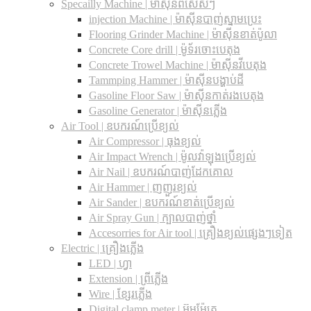
Specailly Machine | ម៉ាស៊ីនពិសេសៗ
injection Machine | ម៉ាស៊ីនបាញ់ស្នាមប្រេះ
Flooring Grinder Machine | ម៉ាស៊ីនខាត់ប៉ូលា
Concrete Core drill | ម៉ូទ័រចោះបេតុង
Concrete Trowel Machine | ម៉ាស៊ីនវីបេតុង
Tammping Hammer | ម៉ាស៊ីនបង្ហាប់ដី
Gasoline Floor Saw | ម៉ាស៊ីនកាត់រងបេតុង
Gasoline Generator | ម៉ាស៊ីនភ្លើង
Air Tool | ឧបករណ៍ប្រើខ្យល់
Air Compressor | ធុងខ្យល់
Air Impact Wrench | ម៉ូលវ៉ាឡុងប្រើខ្យល់
Air Nail | ឧបករណ៍បាញ់ដែកគោល
Air Hammer | ញញួរខ្យល់
Air Sander | ឧបករណ៍ខាត់ប្រើខ្យល់
Air Spray Gun | ក្បាលបាញ់ថ្នាំ
Accesorries for Air tool | គ្រឿងខ្យល់ផ្សេងៗទៀត
Electric | គ្រឿងភ្លើង
LED | ហ្វា
Extension | ព្រីភ្លើង
Wire | ខ្សែរភ្លើង
Digital clamp meter | អ៊ូមម៉ែត្រ