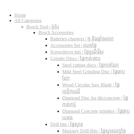
Home
All Categories
Bosch Tool | ម៉ូទ័រ
Bosch Accessories
Batteries-chargers | ថ្ម និងឆ្នាំងសាក
Accessories Set | ឈុតផ្លែ
Screwdriver bits | ផ្លែទួណឺវីស
Grinder Discs |​ ផ្លែកាត់/ឆាប
Steel cutting discs |​ ផ្លែកាត់ដែក
Mild Steel Grinding Disc | ផ្លែឆាប
ដែក
Wood Circular Saw Blade | ផ្លែ
ជ្រៀកឈើ
Diamond Disc for tile/concrete​ | ផ្លែ
កាត់ការ៉ូ
Diamond Concrete grinders | ផ្លែឆាប
បេតុង
Drill bits |​ ផ្លែស្វាន
Masonry Drill Bits |​ ផ្លែស្វានជញ្ជាំង