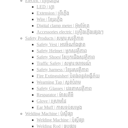
Electric | គ្រឿងភ្លើង
LED | ហ្វា
Extension | ព្រីភ្លើង
Wire | ខ្សែរភ្លើង
Digital clamp meter | អ៊ូមម៉ែត្រ
Accessories electric | គ្រឿងភ្លើងផ្សេងៗ
Safety Products | សម្ភារ:សុវត្ថិភាព
Safety Vest | អាវចំណាំងផ្លាត
Safety Helmet | មួកសុវត្ថិភាព
Safety Shoes| ស្បែកជើងសុវត្ថិភាព
Traffic Safety​ | សម្ភារ:ចរាចរណ៍
Safety harness | ខ្សែរសុវត្ថិភាព
Fire Extinguisher| បំពង់ពន្លត់អង្គីភ័យ
Wearning Tap | ស្គត់បំរាម
Safety Glasses | វេនតាសុវត្ថិភាព
Resparator | ម៉ាសគីមី
Glove | ស្រោមដៃ
Ear Muff | កាសទប់សម្លេង
Welding Machine | ប៉ុស្តិ៍ផ្សា
Welding Machine | ប៉ុស្តិ៍ផ្សា
Welding Rod | ធូបផ្សារ