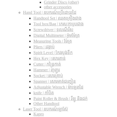
Grinder Discs (other)
other accessories
Hand Tool | ឧបករណ៍ប្រើដោយដៃ
Handtool Set | ឈុតគ្រឿងជាង
Tool box/Bag | កេស/កាបូបជាង
Screwdriver | ទុលណឺវីស
Digital Multimeter | អ៊ូមម៉ែត្រ
Measuring Tools | ម៉ែត្រ
Pliers | ដង្កាប់
Spirit Level | កែវស្ទង់ទឹក
Hex Key | សោរតាន់
Cutter | កន្រ្តៃកាត់
Hammer | ញញួរ
Socket | សោរគ្រាប់
Spanner |​ សោរមាត់ជញ្ជៀន
Adjustable Wrench |​ ម៉ាឡេតដៃ
knife | កាំបិត
Paint Roller & Brush | រឺឡូ និងជក់
Other Handtool
Laser Tool | ឧបករណ៍ឡាស៊ែ
Kapro