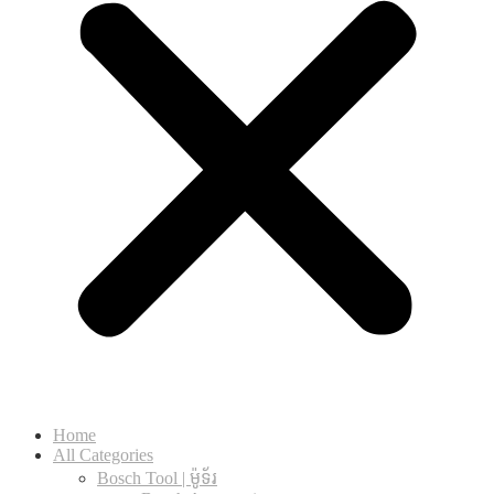
Home
All Categories
Bosch Tool | ម៉ូទ័រ