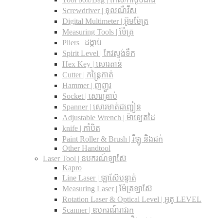
Screwdriver | ទុលណឺវីស
Digital Multimeter | អ៊ូមម៉ែត្រ
Measuring Tools | ម៉ែត្រ
Pliers | ដង្កាប់
Spirit Level | កែវស្ទង់ទឹក
Hex Key | សោរតាន់
Cutter | កន្រ្តៃកាត់
Hammer | ញញួរ
Socket | សោរគ្រាប់
Spanner |​ សោរមាត់ជញ្ជៀន
Adjustable Wrench |​ ម៉ាឡេតដៃ
knife | កាំបិត
Paint Roller & Brush | រឺឡូ និងជក់
Other Handtool
Laser Tool | ឧបករណ៍ឡាស៊ែ
Kapro
Line Laser | ឡាស៊ែបន្ទាត់
Measuring Laser | ម៉ែត្រឡាស៊ែ
Rotation Laser & Optical Level | អូតូ LEVEL
Scanner | ឧបករណ៍រាវរក