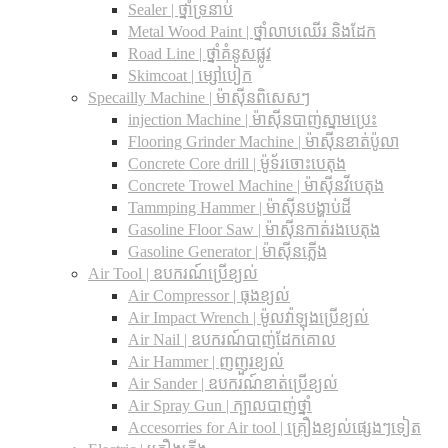
Sealer | ថ្នាំទ្រនាប់
Metal Wood Paint | ថ្នាំលាបឈើរ និងដែក
Road Line | ថ្នាំគំនូសផ្លូវ
Skimcoat | ម្សៅបៀក
Specailly Machine | ម៉ាស៊ីនពិសេសៗ
injection Machine | ម៉ាស៊ីនបាញ់ស្នាមប្រេះ
Flooring Grinder Machine | ម៉ាស៊ីនខាត់ប៉ូលា
Concrete Core drill | ម៉ូទ័រចោះបេតុង
Concrete Trowel Machine | ម៉ាស៊ីនវីបេតុង
Tammping Hammer | ម៉ាស៊ីនបង្ហាប់ដី
Gasoline Floor Saw | ម៉ាស៊ីនកាត់រងបេតុង
Gasoline Generator | ម៉ាស៊ីនភ្លើង
Air Tool | ឧបករណ៍ប្រើខ្យល់
Air Compressor | ធុងខ្យល់
Air Impact Wrench | ម៉ូលវ៉ាឡុងប្រើខ្យល់
Air Nail | ឧបករណ៍បាញ់ដែកគោល
Air Hammer | ញញួរខ្យល់
Air Sander | ឧបករណ៍ខាត់ប្រើខ្យល់
Air Spray Gun | ក្បាលបាញ់ថ្នាំ
Accesorries for Air tool | គ្រឿងខ្យល់ផ្សេងៗទៀត