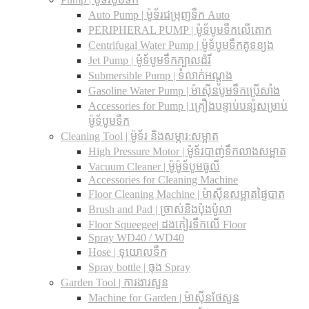
Auto Pump | ម៉ូទ័រជម្រុញទឹក Auto
PERIPHERAL PUMP | ម៉ូទ័បូមទឹកលើគោក
Centrifugal Water Pump | ម៉ូទ័បូមទឹកគូទខ្យង
Jet Pump | ម៉ូទ័បូមទឹកក្បាលដំរី
Submersible Pump | ទំលាក់អណ្តូង
Gasoline Water Pump | ម៉ាស៊ីនបូមទឹកប្រើសាំង
Accessories for Pump | គ្រឿងបន្ទាប់បន្សំសម្រាប់
ម៉ូទ័បូមទឹក
Cleaning Tool | ម៉ូទ័រ និងសម្ភារ:សម្អាត
High Pressure Motor | ម៉ូទ័របាញ់ទឹកលាងសម្អាត
Vacuum Cleaner | ម៉ូម៉ូទ័បូមធូលី
Accessories for Cleaning Machine
Floor Cleaning Machine | ម៉ាស៊ីនសម្អាតផ្ទៃបាត
Brush and Pad | ច្រាស់និងប៉ុងប៉ូលា
Floor Squeegee| ដងកៀរទឺកលើ Floor
Spray WD40 / WD40
Hose | ទុយោលទឹក
Spray bottle | ធុង Spray
Garden Tool | ការងារសួន
Machine for Garden | ម៉ាស៊ីនថែសួន