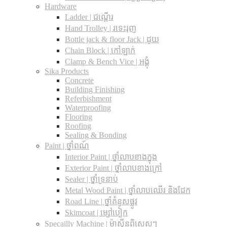
Hardware
Ladder | ជណ្តើរ
Hand Trolley | រទេះរុញ
Bottle jack & floor Jack​ | ដូយ
Chain Block | កៅឡាក់
Clamp & Bench Vice | អង្គុំ
Sika Products
Concrete
Building Finishing
Referbishment
Waterproofing
Flooring
Roofing
Sealing & Bonding
Paint | ថ្នាំពណ៍
Interior Paint | ថ្នាំលាបខាងក្នុង
Exterior Paint | ថ្នាំលាបខាងក្រៅ
Sealer | ថ្នាំទ្រនាប់
Metal Wood Paint | ថ្នាំលាបឈើរ និងដែក
Road Line | ថ្នាំគំនូសផ្លូវ
Skimcoat | ម្សៅបៀក
Specailly Machine | ម៉ាស៊ីនពិសេសៗ