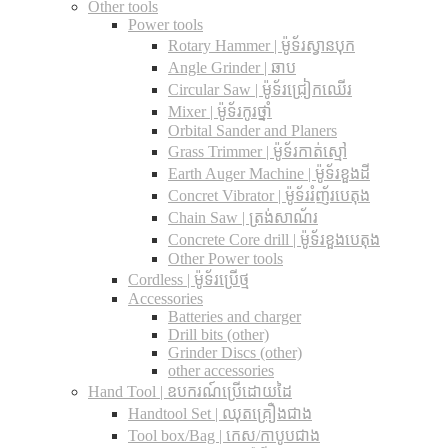
Other tools
Power tools
Rotary Hammer | ម៉ូទ័រស្វានបុក
Angle Grinder | ឆាប
Circular Saw​ | ម៉ូទ័រជ្រៀកឈើរ
Mixer | ម៉ូទ័រកូរថ្នាំ
Orbital Sander and Planers
Grass Trimmer | ម៉ូទ័រកាត់ស្មៅ
Earth Auger Machine | ម៉ូទ័រខួងដី
Concret Vibrator | ម៉ូទ័ររំញ័របេតុង
Chain Saw | ត្រង់សាណ័រ
Concrete Core drill | ម៉ូទ័រខួងបេតុង
Other Power tools
Cordless​ | ម៉ូទ័រប្រើថ្ម
Accessories
Batteries and charger
Drill bits (other)
Grinder Discs (other)
other accessories
Hand Tool | ឧបករណ៍ប្រើដោយដៃ
Handtool Set | ឈុតគ្រឿងជាង
Tool box/Bag | កេស/កាបូបជាង