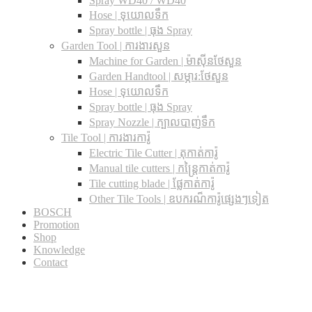
Spray WD40 / WD40
Hose | ទុយោលទឹក
Spray bottle | ធុង Spray
Garden Tool | ការងារសួន
Machine for Garden | ម៉ាស៊ីនថែសួន
Garden Handtool | សម្ភារ:ថែសួន
Hose | ទុយោលទឹក
Spray bottle | ធុង Spray
Spray Nozzle | ក្បាលបាញ់ទឹក
Tile Tool | ការងារការ៉ូ
Electric Tile Cutter | តុកាត់ការ៉ូ
Manual tile cutters | កន្ត្រៃកាត់ការ៉ូ
Tile cutting blade | ផ្លែកាត់ការ៉ូ
Other Tile Tools | ឧបករណ៏ការ៉ូផ្សេងៗទៀត
BOSCH
Promotion
Shop
Knowledge
Contact