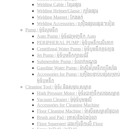
Welding Cable | ខ្សែរផ្សារ
Welding Helmet/Glasse | ក្បាំងផ្សារ
Welding Magnet | កែងឆក់
Welding Accessories | គ្រឿងផ្សារផ្សេងៗទៀត
Pump | ម៉ូទ័របូមទឹក
Auto Pump | ម៉ូទ័រជម្រុញទឹក Auto
PERIPHERAL PUMP | ម៉ូទ័បូមទឹកលើគោក
Centrifugal Water Pump | ម៉ូទ័បូមទឹកគូទខ្យង
Jet Pump | ម៉ូទ័បូមទឹកក្បាលដំរី
Submersible Pump | ទំលាក់អណ្តូង
Gasoline Water Pump | ម៉ាស៊ីនបូមទឹកប្រើសាំង
Accessories for Pump | គ្រឿងបន្ទាប់បន្សំសម្រាប់
ម៉ូទ័បូមទឹក
Cleaning Tool | ម៉ូទ័រ និងសម្ភារ:សម្អាត
High Pressure Motor | ម៉ូទ័របាញ់ទឹកលាងសម្អាត
Vacuum Cleaner | ម៉ូម៉ូទ័បូមធូលី
Accessories for Cleaning Machine
Floor Cleaning Machine | ម៉ាស៊ីនសម្អាតផ្ទៃបាត
Brush and Pad | ច្រាស់និងប៉ុងប៉ូលា
Floor Squeegee| ដងកៀរទឺកលើ Floor