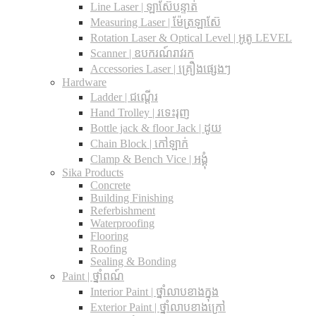
Line Laser | ឡាស៊ែបន្ទាត់
Measuring Laser | ម៉ែត្រឡាស៊ែ
Rotation Laser & Optical Level | អូតូ LEVEL
Scanner | ឧបករណ៍រាវរក
Accessories Laser | គ្រឿងផ្សេងៗ
Hardware
Ladder | ជណ្តើរ
Hand Trolley | រទេះរុញ
Bottle jack & floor Jack​ | ដូយ
Chain Block | កៅឡាក់
Clamp & Bench Vice | អង្គុំ
Sika Products
Concrete
Building Finishing
Referbishment
Waterproofing
Flooring
Roofing
Sealing & Bonding
Paint | ថ្នាំពណ៍
Interior Paint | ថ្នាំលាបខាងក្នុង
Exterior Paint | ថ្នាំលាបខាងក្រៅ