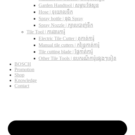
Garden Handtool | សម្ភារ:ថែសួន
Hose | ទុយោលទឹក
Spray bottle | ធុង Spray
Spray Nozzle | ក្បាលបាញ់ទឹក
Tile Tool | ការងារការ៉ូ
Electric Tile Cutter | តុកាត់ការ៉ូ
Manual tile cutters | កន្ត្រៃកាត់ការ៉ូ
Tile cutting blade | ផ្លែកាត់ការ៉ូ
Other Tile Tools | ឧបករណ៏ការ៉ូផ្សេងៗទៀត
BOSCH
Promotion
Shop
Knowledge
Contact