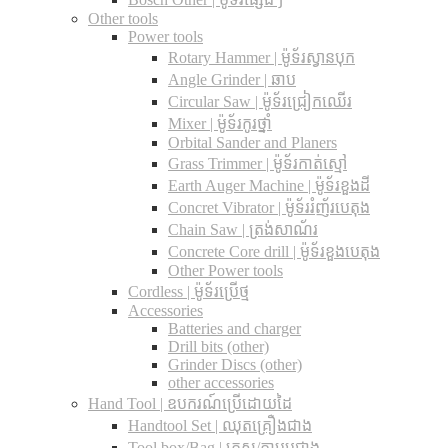
Other tools
Power tools
Rotary Hammer | ម៉ូទ័រស្វានបុក
Angle Grinder | ឆាប
Circular Saw​ | ម៉ូទ័រជ្រៀកឈើរ
Mixer | ម៉ូទ័រកូរថ្នាំ
Orbital Sander and Planers
Grass Trimmer | ម៉ូទ័រកាត់ស្មៅ
Earth Auger Machine | ម៉ូទ័រខួងដី
Concret Vibrator | ម៉ូទ័ររំញ័របេតុង
Chain Saw | ត្រង់សាណ័រ
Concrete Core drill | ម៉ូទ័រខួងបេតុង
Other Power tools
Cordless​ | ម៉ូទ័រប្រើថ្ម
Accessories
Batteries and charger
Drill bits (other)
Grinder Discs (other)
other accessories
Hand Tool | ឧបករណ៍ប្រើដោយដៃ
Handtool Set | ឈុតគ្រឿងជាង
Tool box/Bag | កេស/កាបូបជាង