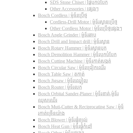
SDS Stone Chiset |​ ផ្លែបុកបំបែក
Other Accessories | ផ្សេងៗ
Bosch Cordless | ម៉ូទ័រប្រើថ្ម
Cordless-Drill Motor | ម៉ូទ័រស្វានប្រើថ្ម
Other Cordless Motor | ម៉ូទ័រប្រើថ្មផ្សេងៗ
Bosch Angle Grinder | ម៉ូទ័រឆាប
Bosch Drill and Impact drill | ម៉ូទ័រស្វាន
Bosch Rotary Hammer | ម៉ូទ័រស្វានបុក
Bosch Demolition Hammer | ម៉ូទ័របុកបំបែក
Bosch Cutting Machine | ម៉ូទ័រកាត់សង្កត់
Bosch Circular Saw | ម៉ូទ័រជ្រៀកឈើរ
Bosch Table Saw | តុកាត់
Bosch Jigsaw | ម៉ូទ័រឈ្វៀល
Bosch Router | ម៉ូទ័រលក
Bosch Orbital Sander-Planer​ | ម៉ូទ័រខាត់-ម៉ូទ័រ
ឈូសឈើរ
Bosch Muti-Cutter & Reciprocating Saw​ | ម៉ូទ័
រកាត់ច្រើនយ៉ាង
Bosch Blower | ម៉ូទ័រផ្លុំខ្យល់
Bosch Heat Gun | ម៉ូទ័រផ្លុំកំដៅ
Bosch Other | ម៉ូទ័រផ្សេងៗ