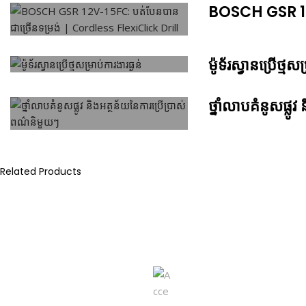
BOSCH GSR 12V
ម៉ូទ័រស្វានប្រើថ្មសម
ថ្នាំលាបគំនូសផ្ល
Related Products