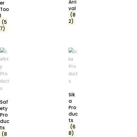
Arri
er
val
Too
(8
l
2)
(5
7)
Sik
a
Saf
Pro
ety
duc
Pro
ts
duc
(6
ts
8)
(8