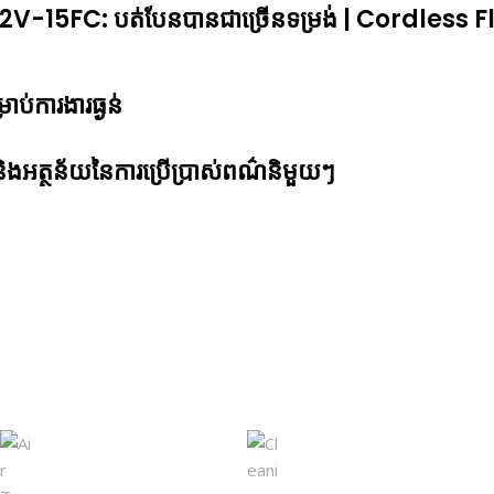
-15FC: បត់បែនបានជាច្រើ​នទម្រង់ | Cordless Fl
្រាប់ការងារធ្ងន់
ូវ និងអត្ថន័យនៃការប្រើប្រាស់ពណ៌និមួយៗ