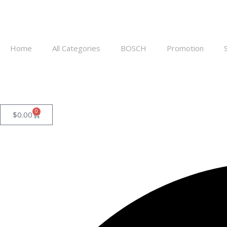
Home
All Categories
BOSCH
Promotion
0
$
0.00