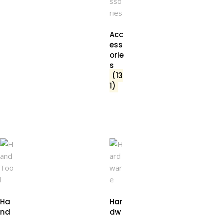
Acc
ess
orie
s
(13
1)
Ha
Har
nd
dw