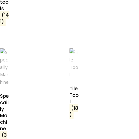
too
ls
(14
1)
Tile
Too
Spe
l
cail
(18
ly
)
Ma
chi
ne
(3