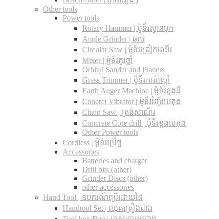
Other tools
Power tools
Rotary Hammer | ម៉ូទ័រស្វានបុក
Angle Grinder | ឆាប
Circular Saw​ | ម៉ូទ័រជ្រៀកឈើរ
Mixer | ម៉ូទ័រកូរថ្នាំ
Orbital Sander and Planers
Grass Trimmer | ម៉ូទ័រកាត់ស្មៅ
Earth Auger Machine | ម៉ូទ័រខួងដី
Concret Vibrator | ម៉ូទ័ររំញ័របេតុង
Chain Saw | ត្រង់សាណ័រ
Concrete Core drill | ម៉ូទ័រខួងបេតុង
Other Power tools
Cordless​ | ម៉ូទ័រប្រើថ្ម
Accessories
Batteries and charger
Drill bits (other)
Grinder Discs (other)
other accessories
Hand Tool | ឧបករណ៍ប្រើដោយដៃ
Handtool Set | ឈុតគ្រឿងជាង
Tool box/Bag | កេស/កាបូបជាង