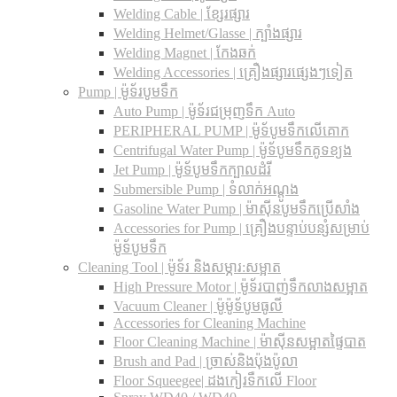
Welding Cable | ខ្សែរផ្សារ
Welding Helmet/Glasse | ក្បាំងផ្សារ
Welding Magnet | កែងឆក់
Welding Accessories | គ្រឿងផ្សារផ្សេងៗទៀត
Pump | ម៉ូទ័របូមទឹក
Auto Pump | ម៉ូទ័រជម្រុញទឹក Auto
PERIPHERAL PUMP | ម៉ូទ័បូមទឹកលើគោក
Centrifugal Water Pump | ម៉ូទ័បូមទឹកគូទខ្យង
Jet Pump | ម៉ូទ័បូមទឹកក្បាលដំរី
Submersible Pump | ទំលាក់អណ្តូង
Gasoline Water Pump | ម៉ាស៊ីនបូមទឹកប្រើសាំង
Accessories for Pump | គ្រឿងបន្ទាប់បន្សំសម្រាប់
ម៉ូទ័បូមទឹក
Cleaning Tool | ម៉ូទ័រ និងសម្ភារ:សម្អាត
High Pressure Motor | ម៉ូទ័របាញ់ទឹកលាងសម្អាត
Vacuum Cleaner | ម៉ូម៉ូទ័បូមធូលី
Accessories for Cleaning Machine
Floor Cleaning Machine | ម៉ាស៊ីនសម្អាតផ្ទៃបាត
Brush and Pad | ច្រាស់និងប៉ុងប៉ូលា
Floor Squeegee| ដងកៀរទឺកលើ Floor