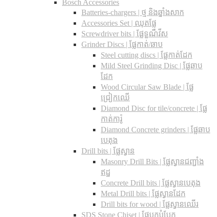
Bosch Accessories
Batteries-chargers | ថ្ម និងឆ្នាំងសាក
Accessories Set | ឈុតផ្លែ
Screwdriver bits | ផ្លែទួណឺវីស
Grinder Discs |​ ផ្លែកាត់/ឆាប
Steel cutting discs |​ ផ្លែកាត់ដែក
Mild Steel Grinding Disc | ផ្លែឆាប
ដែក
Wood Circular Saw Blade | ផ្លែ
ជ្រៀកឈើ
Diamond Disc for tile/concrete​ | ផ្លែ
កាត់ការ៉ូ
Diamond Concrete grinders | ផ្លែឆាប
បេតុង
Drill bits |​ ផ្លែស្វាន
Masonry Drill Bits |​ ផ្លែស្វានជញ្ជាំង
ឥដ្ឋ
Concrete Drill bits |​ ផ្លែស្វានបេតុង
Metal Drill bits |​ ផ្លែស្វានដែក
Drill bits for wood |​ ផ្លែស្វានឈើរ
SDS Stone Chiset |​ ផ្លែបុកបំបែក