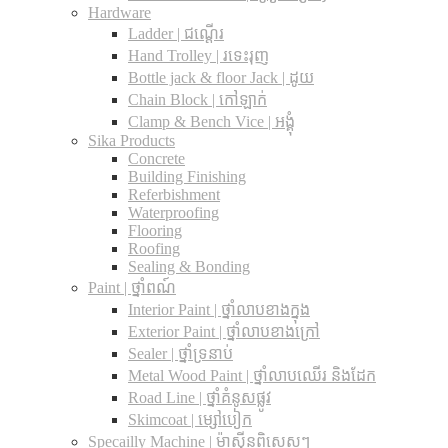
Hardware
Ladder | ជណ្តើរ
Hand Trolley | រទេះរុញ
Bottle jack & floor Jack​ | ដូយ
Chain Block | កៅឡាក់
Clamp & Bench Vice | អង្គុំ
Sika Products
Concrete
Building Finishing
Referbishment
Waterproofing
Flooring
Roofing
Sealing & Bonding
Paint | ថ្នាំពណ៍
Interior Paint | ថ្នាំលាបខាងក្នុង
Exterior Paint | ថ្នាំលាបខាងក្រៅ
Sealer | ថ្នាំទ្រនាប់
Metal Wood Paint | ថ្នាំលាបឈើរ និងដែក
Road Line | ថ្នាំគំនូសផ្លូវ
Skimcoat | ម្សៅបៀក
Specailly Machine | ម៉ាស៊ីនពិសេសៗ