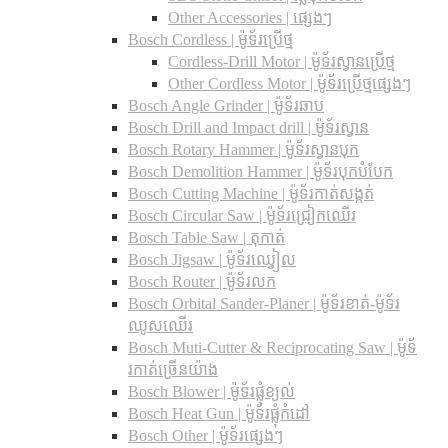
Other Accessories | ផ្សេងៗ
Bosch Cordless | ម៉ូទ័រប្រើថ្ម
Cordless-Drill Motor | ម៉ូទ័រស្វានប្រើថ្ម
Other Cordless Motor | ម៉ូទ័រប្រើថ្មផ្សេងៗ
Bosch Angle Grinder | ម៉ូទ័រឆាប
Bosch Drill and Impact drill | ម៉ូទ័រស្វាន
Bosch Rotary Hammer | ម៉ូទ័រស្វានបុក
Bosch Demolition Hammer | ម៉ូទ័របុកបំបែក
Bosch Cutting Machine | ម៉ូទ័រកាត់សង្កត់
Bosch Circular Saw | ម៉ូទ័រជ្រៀកឈើរ
Bosch Table Saw | តុកាត់
Bosch Jigsaw | ម៉ូទ័រឈ្វៀល
Bosch Router | ម៉ូទ័រលក
Bosch Orbital Sander-Planer​ | ម៉ូទ័រខាត់-ម៉ូទ័រ
ឈូសឈើរ
Bosch Muti-Cutter & Reciprocating Saw​ | ម៉ូទ័
រកាត់ច្រើនយ៉ាង
Bosch Blower | ម៉ូទ័រផ្លុំខ្យល់
Bosch Heat Gun | ម៉ូទ័រផ្លុំកំដៅ
Bosch Other | ម៉ូទ័រផ្សេងៗ