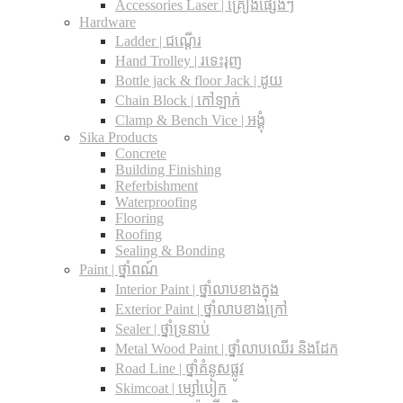
Accessories Laser | គ្រឿងផ្សេងៗ
Hardware
Ladder | ជណ្តើរ
Hand Trolley | រទេះរុញ
Bottle jack & floor Jack​ | ដូយ
Chain Block | កៅឡាក់
Clamp & Bench Vice | អង្គុំ
Sika Products
Concrete
Building Finishing
Referbishment
Waterproofing
Flooring
Roofing
Sealing & Bonding
Paint | ថ្នាំពណ៍
Interior Paint | ថ្នាំលាបខាងក្នុង
Exterior Paint | ថ្នាំលាបខាងក្រៅ
Sealer | ថ្នាំទ្រនាប់
Metal Wood Paint | ថ្នាំលាបឈើរ និងដែក
Road Line | ថ្នាំគំនូសផ្លូវ
Skimcoat | ម្សៅបៀក