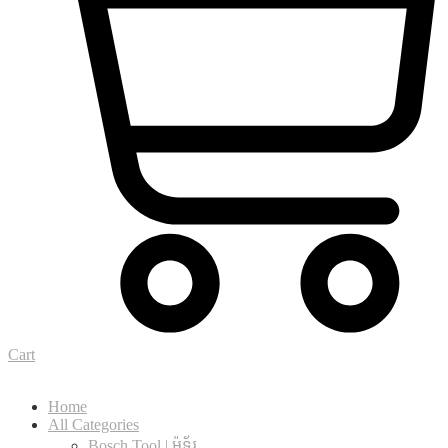
Cart
Home
All Categories
Bosch Tool | ម៉ូទ័រ