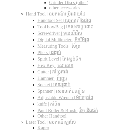
Grinder Discs (other)
other accessories
Hand Tool | ឧបករណ៍ប្រើដោយដៃ
Handtool Set | ឈុតគ្រឿងជាង
Tool box/Bag | កេស/កាបូបជាង
Screwdriver | ទុលណឺវីស
Digital Multimeter | អ៊ូមម៉ែត្រ
Measuring Tools | ម៉ែត្រ
Pliers | ដង្កាប់
Spirit Level | កែវស្ទង់ទឹក
Hex Key | សោរតាន់
Cutter | កន្រ្តៃកាត់
Hammer | ញញួរ
Socket | សោរគ្រាប់
Spanner |​ សោរមាត់ជញ្ជៀន
Adjustable Wrench |​ ម៉ាឡេតដៃ
knife | កាំបិត
Paint Roller & Brush | រឺឡូ និងជក់
Other Handtool
Laser Tool | ឧបករណ៍ឡាស៊ែ
Kapro