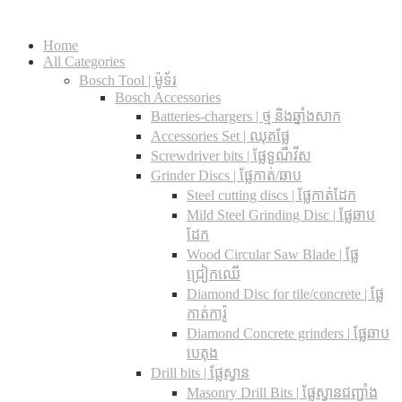
Home
All Categories
Bosch Tool | ម៉ូទ័រ
Bosch Accessories
Batteries-chargers | ថ្ម និងឆ្នាំងសាក
Accessories Set | ឈុតផ្លែ
Screwdriver bits | ផ្លែទួណឺវីស
Grinder Discs |​ ផ្លែកាត់/ឆាប
Steel cutting discs |​ ផ្លែកាត់ដែក
Mild Steel Grinding Disc | ផ្លែឆាប
ដែក
Wood Circular Saw Blade | ផ្លែ
ជ្រៀកឈើ
Diamond Disc for tile/concrete​ | ផ្លែ
កាត់ការ៉ូ
Diamond Concrete grinders | ផ្លែឆាប
បេតុង
Drill bits |​ ផ្លែស្វាន
Masonry Drill Bits |​ ផ្លែស្វានជញ្ជាំង