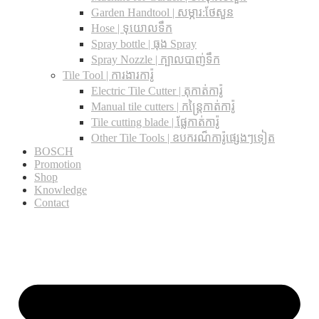
Garden Handtool | សម្ភារ:ថែសួន
Hose | ទុយោលទឹក
Spray bottle | ធុង Spray
Spray Nozzle | ក្បាលបាញ់ទឹក
Tile Tool | ការងារការ៉ូ
Electric Tile Cutter | តុកាត់ការ៉ូ
Manual tile cutters | កន្ត្រៃកាត់ការ៉ូ
Tile cutting blade | ផ្លែកាត់ការ៉ូ
Other Tile Tools | ឧបករណ៏ការ៉ូផ្សេងៗទៀត
BOSCH
Promotion
Shop
Knowledge
Contact