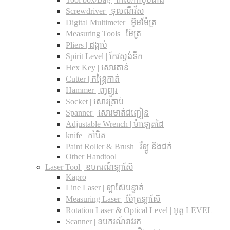
Screwdriver | ទុលណឺវីស
Digital Multimeter | អ៊ូមម៉ែត្រ
Measuring Tools | ម៉ែត្រ
Pliers | ដង្កាប់
Spirit Level | កែវស្ទង់ទឹក
Hex Key | សោរតាន់
Cutter | កន្រ្តៃកាត់
Hammer | ញញួរ
Socket | សោរគ្រាប់
Spanner |​ សោរមាត់ជញ្ជៀន
Adjustable Wrench |​ ម៉ាឡេតដៃ
knife | កាំបិត
Paint Roller & Brush | រឺឡូ និងជក់
Other Handtool
Laser Tool | ឧបករណ៍ឡាស៊ែ
Kapro
Line Laser | ឡាស៊ែបន្ទាត់
Measuring Laser | ម៉ែត្រឡាស៊ែ
Rotation Laser & Optical Level | អូតូ LEVEL
Scanner | ឧបករណ៍រាវរក