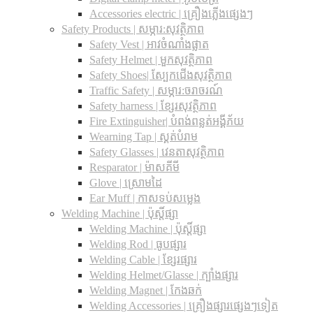
Accessories electric | គ្រឿងភ្លើងផ្សេងៗ
Safety Products | សម្ភារ:សុវត្ថិភាព
Safety Vest | អាវចំណាំងផ្លាត
Safety Helmet | មួកសុវត្ថិភាព
Safety Shoes| ស្បែកជើងសុវត្ថិភាព
Traffic Safety​ | សម្ភារ:ចរាចរណ៍
Safety harness | ខ្សែរសុវត្ថិភាព
Fire Extinguisher| បំពង់ពន្លត់អង្គីភ័យ
Wearning Tap | ស្គត់បំរាម
Safety Glasses | វេនតាសុវត្ថិភាព
Resparator | ម៉ាសគីមី
Glove | ស្រោមដៃ
Ear Muff | កាសទប់សម្លេង
Welding Machine | ប៉ុស្តិ៍ផ្សា
Welding Machine | ប៉ុស្តិ៍ផ្សា
Welding Rod | ធូបផ្សារ
Welding Cable | ខ្សែរផ្សារ
Welding Helmet/Glasse | ក្បាំងផ្សារ
Welding Magnet | កែងឆក់
Welding Accessories | គ្រឿងផ្សារផ្សេងៗទៀត