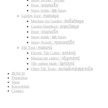
Spray WD40 / WD40
Hose | ទុយោលទឹក
Spray bottle | ធុង Spray
Garden Tool | ការងារសួន
Machine for Garden | ម៉ាស៊ីនថែសួន
Garden Handtool | សម្ភារ:ថែសួន
Hose | ទុយោលទឹក
Spray bottle | ធុង Spray
Spray Nozzle | ក្បាលបាញ់ទឹក
Tile Tool | ការងារការ៉ូ
Electric Tile Cutter | តុកាត់ការ៉ូ
Manual tile cutters | កន្ត្រៃកាត់ការ៉ូ
Tile cutting blade | ផ្លែកាត់ការ៉ូ
Other Tile Tools | ឧបករណ៏ការ៉ូផ្សេងៗទៀត
BOSCH
Promotion
Shop
Knowledge
Contact