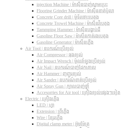
injection Machine | ម៉ាស៊ីនបាញ់ស្នាមប្រេះ
Flooring Grinder Machine | ម៉ាស៊ីនខាត់ប៉ូលា
Concrete Core drill | ម៉ូទ័រចោះបេតុង
Concrete Trowel Machine | ម៉ាស៊ីនវីបេតុង
Tammping Hammer | ម៉ាស៊ីនបង្ហាប់ដី
Gasoline Floor Saw | ម៉ាស៊ីនកាត់រងបេតុង
Gasoline Generator | ម៉ាស៊ីនភ្លើង
Air Tool | ឧបករណ៍ប្រើខ្យល់
Air Compressor | ធុងខ្យល់
Air Impact Wrench | ម៉ូលវ៉ាឡុងប្រើខ្យល់
Air Nail | ឧបករណ៍បាញ់ដែកគោល
Air Hammer | ញញួរខ្យល់
Air Sander | ឧបករណ៍ខាត់ប្រើខ្យល់
Air Spray Gun | ក្បាលបាញ់ថ្នាំ
Accesorries for Air tool | គ្រឿងខ្យល់ផ្សេងៗទៀត
Electric | គ្រឿងភ្លើង
LED | ហ្វា
Extension | ព្រីភ្លើង
Wire | ខ្សែរភ្លើង
Digital clamp meter | អ៊ូមម៉ែត្រ