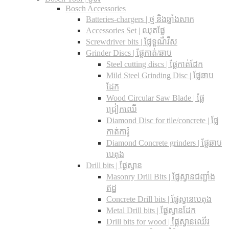
Bosch Accessories
Batteries-chargers | ថ្ម និងឆ្នាំងសាក
Accessories Set | ឈុតផ្លែ
Screwdriver bits | ផ្លែទួណឺវីស
Grinder Discs |​ ផ្លែកាត់/ឆាប
Steel cutting discs |​ ផ្លែកាត់ដែក
Mild Steel Grinding Disc | ផ្លែឆាប
ដែក
Wood Circular Saw Blade | ផ្លែ
ជ្រៀកឈើ
Diamond Disc for tile/concrete​ | ផ្លែ
កាត់ការ៉ូ
Diamond Concrete grinders | ផ្លែឆាប
បេតុង
Drill bits |​ ផ្លែស្វាន
Masonry Drill Bits |​ ផ្លែស្វានជញ្ជាំង
ឥដ្ឋ
Concrete Drill bits |​ ផ្លែស្វានបេតុង
Metal Drill bits |​ ផ្លែស្វានដែក
Drill bits for wood |​ ផ្លែស្វានឈើរ