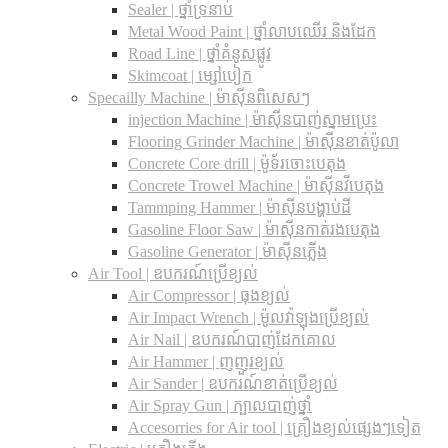
Sealer | ថ្នាំទ្រនាប់
Metal Wood Paint | ថ្នាំលាបឈើរ និងដែក
Road Line | ថ្នាំគំនូសផ្លូវ
Skimcoat | ម្សៅបៀក
Specailly Machine | ម៉ាស៊ីនពិសេសៗ
injection Machine | ម៉ាស៊ីនបាញ់ស្នាមប្រេះ
Flooring Grinder Machine | ម៉ាស៊ីនខាត់ប៉ូលា
Concrete Core drill | ម៉ូទ័រចោះបេតុង
Concrete Trowel Machine | ម៉ាស៊ីនវីបេតុង
Tammping Hammer | ម៉ាស៊ីនបង្ហាប់ដី
Gasoline Floor Saw | ម៉ាស៊ីនកាត់រងបេតុង
Gasoline Generator | ម៉ាស៊ីនភ្លើង
Air Tool | ឧបករណ៍ប្រើខ្យល់
Air Compressor | ធុងខ្យល់
Air Impact Wrench | ម៉ូលវ៉ាឡុងប្រើខ្យល់
Air Nail | ឧបករណ៍បាញ់ដែកគោល
Air Hammer | ញញួរខ្យល់
Air Sander | ឧបករណ៍ខាត់ប្រើខ្យល់
Air Spray Gun | ក្បាលបាញ់ថ្នាំ
Accesorries for Air tool | គ្រឿងខ្យល់ផ្សេងៗទៀត