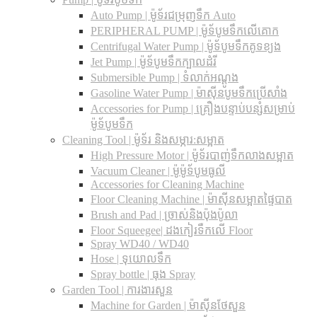
Auto Pump | ម៉ូទ័រជម្រុញទឹក Auto
PERIPHERAL PUMP | ម៉ូទ័បូមទឹកលើគោក
Centrifugal Water Pump | ម៉ូទ័បូមទឹកគូទខ្យង
Jet Pump | ម៉ូទ័បូមទឹកក្បាលដំរី
Submersible Pump | ទំលាក់អណ្តូង
Gasoline Water Pump | ម៉ាស៊ីនបូមទឹកប្រើសាំង
Accessories for Pump | គ្រឿងបន្ទាប់បន្សំសម្រាប់
ម៉ូទ័បូមទឹក
Cleaning Tool | ម៉ូទ័រ និងសម្ភារ:សម្អាត
High Pressure Motor | ម៉ូទ័របាញ់ទឹកលាងសម្អាត
Vacuum Cleaner | ម៉ូម៉ូទ័បូមធូលី
Accessories for Cleaning Machine
Floor Cleaning Machine | ម៉ាស៊ីនសម្អាតផ្ទៃបាត
Brush and Pad | ច្រាស់និងប៉ុងប៉ូលា
Floor Squeegee| ដងកៀរទឺកលើ Floor
Spray WD40 / WD40
Hose | ទុយោលទឹក
Spray bottle | ធុង Spray
Garden Tool | ការងារសួន
Machine for Garden | ម៉ាស៊ីនថែសួន