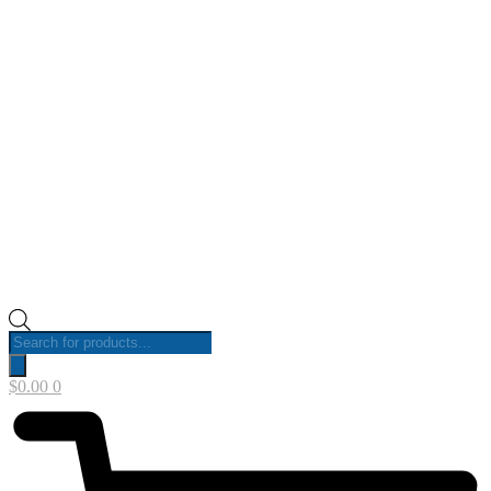
Products
search
$
0.00
0