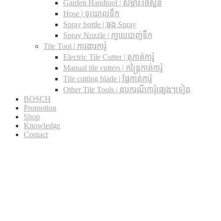
Garden Handtool | សម្ភារ:ថែសួន
Hose | ទុយោលទឹក
Spray bottle | ធុង Spray
Spray Nozzle | ក្បាលបាញ់ទឹក
Tile Tool | ការងារការ៉ូ
Electric Tile Cutter | តុកាត់ការ៉ូ
Manual tile cutters | កន្ត្រៃកាត់ការ៉ូ
Tile cutting blade | ផ្លែកាត់ការ៉ូ
Other Tile Tools | ឧបករណ៏ការ៉ូផ្សេងៗទៀត
BOSCH
Promotion
Shop
Knowledge
Contact