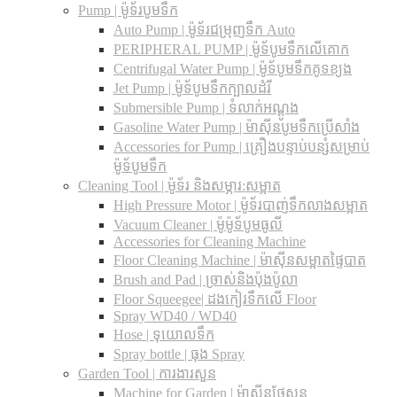
Pump | ម៉ូទ័របូមទឹក
Auto Pump | ម៉ូទ័រជម្រុញទឹក Auto
PERIPHERAL PUMP | ម៉ូទ័បូមទឹកលើគោក
Centrifugal Water Pump | ម៉ូទ័បូមទឹកគូទខ្យង
Jet Pump | ម៉ូទ័បូមទឹកក្បាលដំរី
Submersible Pump | ទំលាក់អណ្តូង
Gasoline Water Pump | ម៉ាស៊ីនបូមទឹកប្រើសាំង
Accessories for Pump | គ្រឿងបន្ទាប់បន្សំសម្រាប់
ម៉ូទ័បូមទឹក
Cleaning Tool | ម៉ូទ័រ និងសម្ភារ:សម្អាត
High Pressure Motor | ម៉ូទ័របាញ់ទឹកលាងសម្អាត
Vacuum Cleaner | ម៉ូម៉ូទ័បូមធូលី
Accessories for Cleaning Machine
Floor Cleaning Machine | ម៉ាស៊ីនសម្អាតផ្ទៃបាត
Brush and Pad | ច្រាស់និងប៉ុងប៉ូលា
Floor Squeegee| ដងកៀរទឺកលើ Floor
Spray WD40 / WD40
Hose | ទុយោលទឹក
Spray bottle | ធុង Spray
Garden Tool | ការងារសួន
Machine for Garden | ម៉ាស៊ីនថែសួន