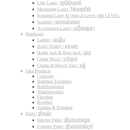
Line Laser | ឡាស៊ែបន្ទាត់
Measuring Laser | ម៉ែត្រឡាស៊ែ
Rotation Laser & Optical Level | អូតូ LEVEL
Scanner | ឧបករណ៍រាវរក
Accessories Laser | គ្រឿងផ្សេងៗ
Hardware
Ladder | ជណ្តើរ
Hand Trolley | រទេះរុញ
Bottle jack & floor Jack​ | ដូយ
Chain Block | កៅឡាក់
Clamp & Bench Vice | អង្គុំ
Sika Products
Concrete
Building Finishing
Referbishment
Waterproofing
Flooring
Roofing
Sealing & Bonding
Paint | ថ្នាំពណ៍
Interior Paint | ថ្នាំលាបខាងក្នុង
Exterior Paint | ថ្នាំលាបខាងក្រៅ