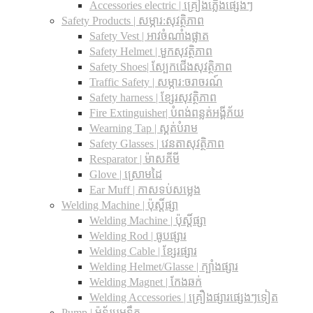
Accessories electric | គ្រឿងភ្លើងផ្សេងៗ
Safety Products | សម្ភារ:សុវត្ថិភាព
Safety Vest | អាវចំណាំងផ្លាត
Safety Helmet | មួកសុវត្ថិភាព
Safety Shoes| ស្បែកជើងសុវត្ថិភាព
Traffic Safety​ | សម្ភារ:ចរាចរណ៍
Safety harness | ខ្សែរសុវត្ថិភាព
Fire Extinguisher| បំពង់ពន្លត់អង្គីភ័យ
Wearning Tap | ស្គត់បំរាម
Safety Glasses | វេនតាសុវត្ថិភាព
Resparator | ម៉ាសគីមី
Glove | ស្រោមដៃ
Ear Muff | កាសទប់សម្លេង
Welding Machine | ប៉ុស្តិ៍ផ្សា
Welding Machine | ប៉ុស្តិ៍ផ្សា
Welding Rod | ធូបផ្សារ
Welding Cable | ខ្សែរផ្សារ
Welding Helmet/Glasse | ក្បាំងផ្សារ
Welding Magnet | កែងឆក់
Welding Accessories | គ្រឿងផ្សារផ្សេងៗទៀត
Pump | ម៉ូទ័របូមទឹក