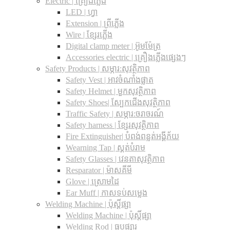
Electric | គ្រឿងភ្លើង
LED | ហ្វា
Extension | ព្រីភ្លើង
Wire | ខ្សែរភ្លើង
Digital clamp meter | អ៊ូមម៉ែត្រ
Accessories electric | គ្រឿងភ្លើងផ្សេងៗ
Safety Products | សម្ភារ:សុវត្ថិភាព
Safety Vest | អាវចំណាំងផ្លាត
Safety Helmet | មួកសុវត្ថិភាព
Safety Shoes| ស្បែកជើងសុវត្ថិភាព
Traffic Safety​ | សម្ភារ:ចរាចរណ៍
Safety harness | ខ្សែរសុវត្ថិភាព
Fire Extinguisher| បំពង់ពន្លត់អង្គីភ័យ
Wearning Tap | ស្គត់បំរាម
Safety Glasses | វេនតាសុវត្ថិភាព
Resparator | ម៉ាសគីមី
Glove | ស្រោមដៃ
Ear Muff | កាសទប់សម្លេង
Welding Machine | ប៉ុស្តិ៍ផ្សា
Welding Machine | ប៉ុស្តិ៍ផ្សា
Welding Rod | ធូបផ្សារ