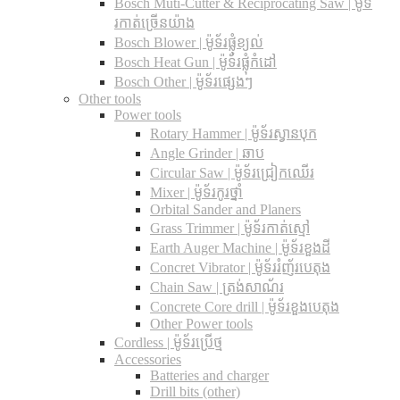
Bosch Muti-Cutter & Reciprocating Saw​ | ម៉ូទ័
រកាត់ច្រើនយ៉ាង
Bosch Blower | ម៉ូទ័រផ្លុំខ្យល់
Bosch Heat Gun | ម៉ូទ័រផ្លុំកំដៅ
Bosch Other | ម៉ូទ័រផ្សេងៗ
Other tools
Power tools
Rotary Hammer | ម៉ូទ័រស្វានបុក
Angle Grinder | ឆាប
Circular Saw​ | ម៉ូទ័រជ្រៀកឈើរ
Mixer | ម៉ូទ័រកូរថ្នាំ
Orbital Sander and Planers
Grass Trimmer | ម៉ូទ័រកាត់ស្មៅ
Earth Auger Machine | ម៉ូទ័រខួងដី
Concret Vibrator | ម៉ូទ័ររំញ័របេតុង
Chain Saw | ត្រង់សាណ័រ
Concrete Core drill | ម៉ូទ័រខួងបេតុង
Other Power tools
Cordless​ | ម៉ូទ័រប្រើថ្ម
Accessories
Batteries and charger
Drill bits (other)