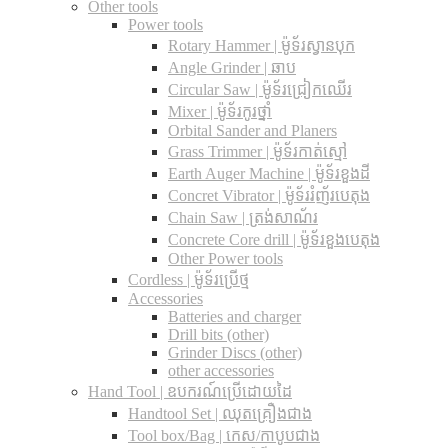
Other tools
Power tools
Rotary Hammer | ម៉ូទ័រស្វានបុក
Angle Grinder | ឆាប
Circular Saw​ | ម៉ូទ័រជ្រៀកឈើរ
Mixer | ម៉ូទ័រកូរថ្នាំ
Orbital Sander and Planers
Grass Trimmer | ម៉ូទ័រកាត់ស្មៅ
Earth Auger Machine | ម៉ូទ័រខួងដី
Concret Vibrator | ម៉ូទ័ររំញ័របេតុង
Chain Saw | ត្រង់សាណ័រ
Concrete Core drill | ម៉ូទ័រខួងបេតុង
Other Power tools
Cordless​ | ម៉ូទ័រប្រើថ្ម
Accessories
Batteries and charger
Drill bits (other)
Grinder Discs (other)
other accessories
Hand Tool | ឧបករណ៍ប្រើដោយដៃ
Handtool Set | ឈុតគ្រឿងជាង
Tool box/Bag | កេស/កាបូបជាង