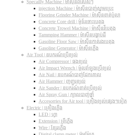
Specailly Machine | ម៉ាស៊ីនពិសេសៗ
injection Machine | ម៉ាស៊ីនបាញ់ស្នាមប្រេះ
Flooring Grinder Machine | ម៉ាស៊ីនខាត់ប៉ូលា
Concrete Core drill | ម៉ូទ័រចោះបេតុង
Concrete Trowel Machine | ម៉ាស៊ីនវីបេតុង
Tammping Hammer | ម៉ាស៊ីនបង្ហាប់ដី
Gasoline Floor Saw | ម៉ាស៊ីនកាត់រងបេតុង
Gasoline Generator | ម៉ាស៊ីនភ្លើង
Air Tool | ឧបករណ៍ប្រើខ្យល់
Air Compressor | ធុងខ្យល់
Air Impact Wrench | ម៉ូលវ៉ាឡុងប្រើខ្យល់
Air Nail | ឧបករណ៍បាញ់ដែកគោល
Air Hammer | ញញួរខ្យល់
Air Sander | ឧបករណ៍ខាត់ប្រើខ្យល់
Air Spray Gun | ក្បាលបាញ់ថ្នាំ
Accesorries for Air tool | គ្រឿងខ្យល់ផ្សេងៗទៀត
Electric | គ្រឿងភ្លើង
LED | ហ្វា
Extension | ព្រីភ្លើង
Wire | ខ្សែរភ្លើង
Digital clamp meter | អ៊ូមម៉ែត្រ