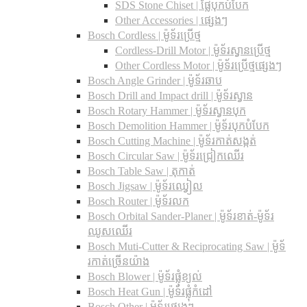
SDS Stone Chiset |​ ផ្លែបុកបំបែក
Other Accessories | ផ្សេងៗ
Bosch Cordless | ម៉ូទ័រប្រើថ្ម
Cordless-Drill Motor | ម៉ូទ័រស្វានប្រើថ្ម
Other Cordless Motor | ម៉ូទ័រប្រើថ្មផ្សេងៗ
Bosch Angle Grinder | ម៉ូទ័រឆាប
Bosch Drill and Impact drill | ម៉ូទ័រស្វាន
Bosch Rotary Hammer | ម៉ូទ័រស្វានបុក
Bosch Demolition Hammer | ម៉ូទ័របុកបំបែក
Bosch Cutting Machine | ម៉ូទ័រកាត់សង្កត់
Bosch Circular Saw | ម៉ូទ័រជ្រៀកឈើរ
Bosch Table Saw | តុកាត់
Bosch Jigsaw | ម៉ូទ័រឈ្វៀល
Bosch Router | ម៉ូទ័រលក
Bosch Orbital Sander-Planer​ | ម៉ូទ័រខាត់-ម៉ូទ័រ
ឈូសឈើរ
Bosch Muti-Cutter & Reciprocating Saw​ | ម៉ូទ័
រកាត់ច្រើនយ៉ាង
Bosch Blower | ម៉ូទ័រផ្លុំខ្យល់
Bosch Heat Gun | ម៉ូទ័រផ្លុំកំដៅ
Bosch Other | ម៉ូទ័រផ្សេងៗ