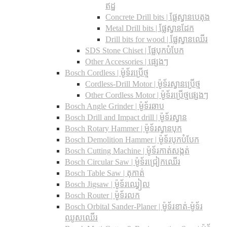
ឥដ្ឋ
Concrete Drill bits |​ ផ្លែស្វានបេតុង
Metal Drill bits |​ ផ្លែស្វានដែក
Drill bits for wood |​ ផ្លែស្វានឈើរ
SDS Stone Chiset |​ ផ្លែបុកបំបែក
Other Accessories | ផ្សេងៗ
Bosch Cordless | ម៉ូទ័រប្រើថ្ម
Cordless-Drill Motor | ម៉ូទ័រស្វានប្រើថ្ម
Other Cordless Motor | ម៉ូទ័រប្រើថ្មផ្សេងៗ
Bosch Angle Grinder | ម៉ូទ័រឆាប
Bosch Drill and Impact drill | ម៉ូទ័រស្វាន
Bosch Rotary Hammer | ម៉ូទ័រស្វានបុក
Bosch Demolition Hammer | ម៉ូទ័របុកបំបែក
Bosch Cutting Machine | ម៉ូទ័រកាត់សង្កត់
Bosch Circular Saw | ម៉ូទ័រជ្រៀកឈើរ
Bosch Table Saw | តុកាត់
Bosch Jigsaw | ម៉ូទ័រឈ្វៀល
Bosch Router | ម៉ូទ័រលក
Bosch Orbital Sander-Planer​ | ម៉ូទ័រខាត់-ម៉ូទ័រ
ឈូសឈើរ