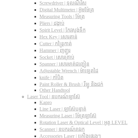
Screwdriver | ទុលណឺវីស
Digital Multimeter | អ៊ូមម៉ែត្រ
Measuring Tools | ម៉ែត្រ
Pliers | ដង្កាប់
Spirit Level | កែវស្ទង់ទឹក
Hex Key | សោរតាន់
Cutter | កន្រ្តៃកាត់
Hammer | ញញួរ
Socket | សោរគ្រាប់
Spanner |​ សោរមាត់ជញ្ជៀន
Adjustable Wrench |​ ម៉ាឡេតដៃ
knife | កាំបិត
Paint Roller & Brush | រឺឡូ និងជក់
Other Handtool
Laser Tool | ឧបករណ៍ឡាស៊ែ
Kapro
Line Laser | ឡាស៊ែបន្ទាត់
Measuring Laser | ម៉ែត្រឡាស៊ែ
Rotation Laser & Optical Level | អូតូ LEVEL
Scanner | ឧបករណ៍រាវរក
Accessories Laser | គ្រឿងផ្សេងៗ