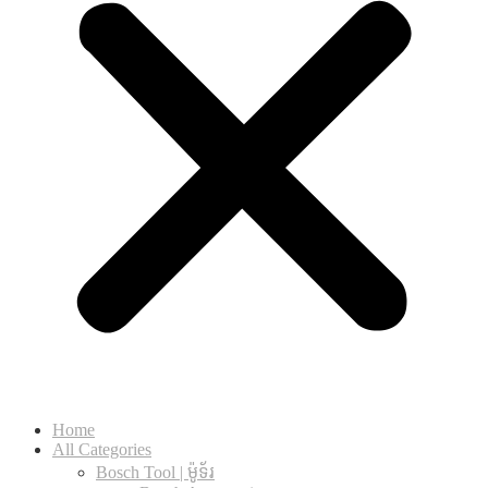
Home
All Categories
Bosch Tool | ម៉ូទ័រ