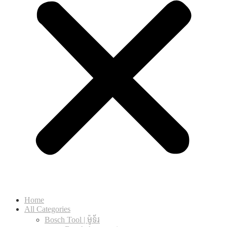
Home
All Categories
Bosch Tool | ម៉ូទ័រ