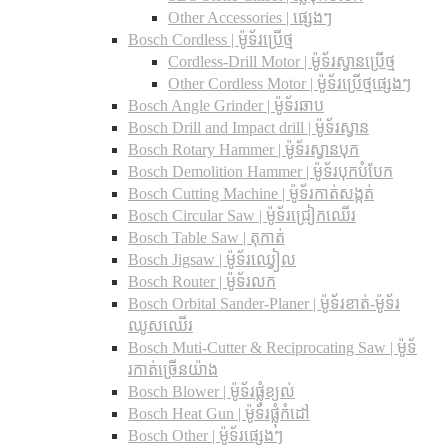
Other Accessories | ផ្សេងៗ
Bosch Cordless | ម៉ូទ័រប្រើថ្ម
Cordless-Drill Motor | ម៉ូទ័រស្វានប្រើថ្ម
Other Cordless Motor | ម៉ូទ័រប្រើថ្មផ្សេងៗ
Bosch Angle Grinder | ម៉ូទ័រឆាប
Bosch Drill and Impact drill | ម៉ូទ័រស្វាន
Bosch Rotary Hammer | ម៉ូទ័រស្វានបុក
Bosch Demolition Hammer | ម៉ូទ័របុកបំបែក
Bosch Cutting Machine | ម៉ូទ័រកាត់សង្កត់
Bosch Circular Saw | ម៉ូទ័រជ្រៀកឈើរ
Bosch Table Saw | តុកាត់
Bosch Jigsaw | ម៉ូទ័រឈ្វៀល
Bosch Router | ម៉ូទ័រលក
Bosch Orbital Sander-Planer​ | ម៉ូទ័រខាត់-ម៉ូទ័រ
ឈូសឈើរ
Bosch Muti-Cutter & Reciprocating Saw​ | ម៉ូទ័
រកាត់ច្រើនយ៉ាង
Bosch Blower | ម៉ូទ័រផ្លុំខ្យល់
Bosch Heat Gun | ម៉ូទ័រផ្លុំកំដៅ
Bosch Other | ម៉ូទ័រផ្សេងៗ