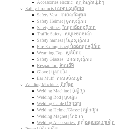
Accessories electric | គ្រឿងភ្លើងផ្សេងៗ
Safety Products | សម្ភារ:សុវត្ថិភាព
Safety Vest | អាវចំណាំងផ្លាត
Safety Helmet | មួកសុវត្ថិភាព
Safety Shoes| ស្បែកជើងសុវត្ថិភាព
Traffic Safety​ | សម្ភារ:ចរាចរណ៍
Safety harness | ខ្សែរសុវត្ថិភាព
Fire Extinguisher| បំពង់ពន្លត់អង្គីភ័យ
Wearning Tap | ស្គត់បំរាម
Safety Glasses | វេនតាសុវត្ថិភាព
Resparator | ម៉ាសគីមី
Glove | ស្រោមដៃ
Ear Muff | កាសទប់សម្លេង
Welding Machine | ប៉ុស្តិ៍ផ្សា
Welding Machine | ប៉ុស្តិ៍ផ្សា
Welding Rod | ធូបផ្សារ
Welding Cable | ខ្សែរផ្សារ
Welding Helmet/Glasse | ក្បាំងផ្សារ
Welding Magnet | កែងឆក់
Welding Accessories | គ្រឿងផ្សារផ្សេងៗទៀត
Pump | ម៉ូទ័របូមទឹក