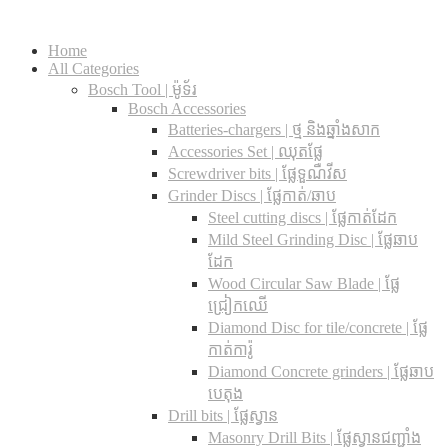
Home
All Categories
Bosch Tool | ម៉ូទ័រ
Bosch Accessories
Batteries-chargers | ថ្ម និងឆ្នាំងសាក
Accessories Set | ឈុតផ្លែ
Screwdriver bits | ផ្លែទួណឺវីស
Grinder Discs |​ ផ្លែកាត់/ឆាប
Steel cutting discs |​ ផ្លែកាត់ដែក
Mild Steel Grinding Disc | ផ្លែឆាប
ដែក
Wood Circular Saw Blade | ផ្លែ
ជ្រៀកឈើ
Diamond Disc for tile/concrete​ | ផ្លែ
កាត់ការ៉ូ
Diamond Concrete grinders | ផ្លែឆាប
បេតុង
Drill bits |​ ផ្លែស្វាន
Masonry Drill Bits |​ ផ្លែស្វានជញ្ជាំង