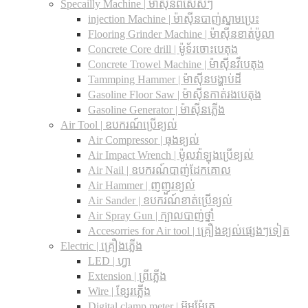
Specailly Machine | ម៉ាស៊ីនពិសេសៗ
injection Machine | ម៉ាស៊ីនបាញ់ស្នាមប្រេះ
Flooring Grinder Machine | ម៉ាស៊ីនខាត់ប៉ូលា
Concrete Core drill | ម៉ូទ័រចោះបេតុង
Concrete Trowel Machine | ម៉ាស៊ីនវីបេតុង
Tammping Hammer | ម៉ាស៊ីនបង្ហាប់ដី
Gasoline Floor Saw | ម៉ាស៊ីនកាត់រងបេតុង
Gasoline Generator | ម៉ាស៊ីនភ្លើង
Air Tool | ឧបករណ៍ប្រើខ្យល់
Air Compressor | ធុងខ្យល់
Air Impact Wrench | ម៉ូលវ៉ាឡុងប្រើខ្យល់
Air Nail | ឧបករណ៍បាញ់ដែកគោល
Air Hammer | ញញួរខ្យល់
Air Sander | ឧបករណ៍ខាត់ប្រើខ្យល់
Air Spray Gun | ក្បាលបាញ់ថ្នាំ
Accesorries for Air tool | គ្រឿងខ្យល់ផ្សេងៗទៀត
Electric | គ្រឿងភ្លើង
LED | ហ្វា
Extension | ព្រីភ្លើង
Wire | ខ្សែរភ្លើង
Digital clamp meter | អ៊ូមម៉ែត្រ