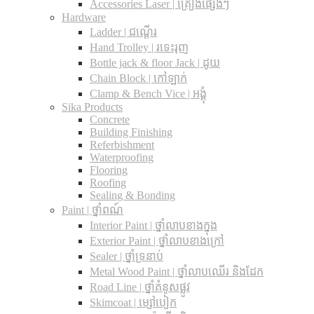
Accessories Laser | គ្រឿងផ្សេងៗ
Hardware
Ladder | ជណ្តើរ
Hand Trolley | រទេះរុញ
Bottle jack & floor Jack​ | ដូយ
Chain Block | កៅឡាក់
Clamp & Bench Vice | អង្គុំ
Sika Products
Concrete
Building Finishing
Referbishment
Waterproofing
Flooring
Roofing
Sealing & Bonding
Paint | ថ្នាំពណ៍
Interior Paint | ថ្នាំលាបខាងក្នុង
Exterior Paint | ថ្នាំលាបខាងក្រៅ
Sealer | ថ្នាំទ្រនាប់
Metal Wood Paint | ថ្នាំលាបឈើរ និងដែក
Road Line | ថ្នាំគំនូសផ្លូវ
Skimcoat | ម្សៅបៀក