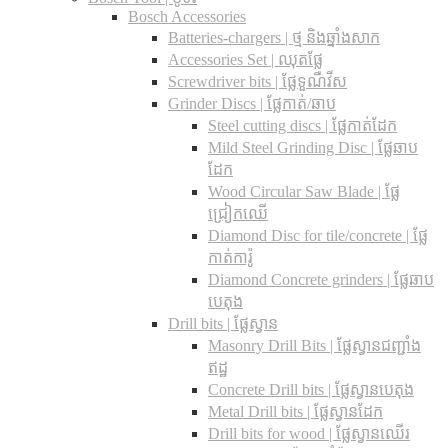
Bosch Accessories
Batteries-chargers | ថ្ម និងឆ្នាំងសាក
Accessories Set | ឈុតផ្លែ
Screwdriver bits | ផ្លែទួណឺវីស
Grinder Discs |​ ផ្លែកាត់/ឆាប
Steel cutting discs |​ ផ្លែកាត់ដែក
Mild Steel Grinding Disc | ផ្លែឆាប
ដែក
Wood Circular Saw Blade | ផ្លែ
ជ្រៀកឈើ
Diamond Disc for tile/concrete​ | ផ្លែ
កាត់ការ៉ូ
Diamond Concrete grinders | ផ្លែឆាប
បេតុង
Drill bits |​ ផ្លែស្វាន
Masonry Drill Bits |​ ផ្លែស្វានជញ្ជាំង
ឥដ្ឋ
Concrete Drill bits |​ ផ្លែស្វានបេតុង
Metal Drill bits |​ ផ្លែស្វានដែក
Drill bits for wood |​ ផ្លែស្វានឈើរ