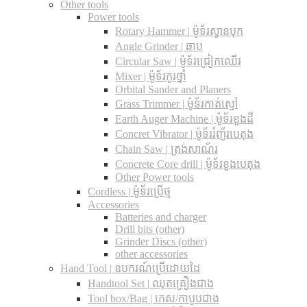
Other tools
Power tools
Rotary Hammer | ម៉ូទ័រស្វានបុក
Angle Grinder | ឆាប
Circular Saw​ | ម៉ូទ័រជ្រៀកឈើរ
Mixer | ម៉ូទ័រកូរថ្នាំ
Orbital Sander and Planers
Grass Trimmer | ម៉ូទ័រកាត់ស្មៅ
Earth Auger Machine | ម៉ូទ័រខួងដី
Concret Vibrator | ម៉ូទ័ររំញ័របេតុង
Chain Saw | ត្រង់សាណ័រ
Concrete Core drill | ម៉ូទ័រខួងបេតុង
Other Power tools
Cordless​ | ម៉ូទ័រប្រើថ្ម
Accessories
Batteries and charger
Drill bits (other)
Grinder Discs (other)
other accessories
Hand Tool | ឧបករណ៍ប្រើដោយដៃ
Handtool Set | ឈុតគ្រឿងជាង
Tool box/Bag | កេស/កាបូបជាង