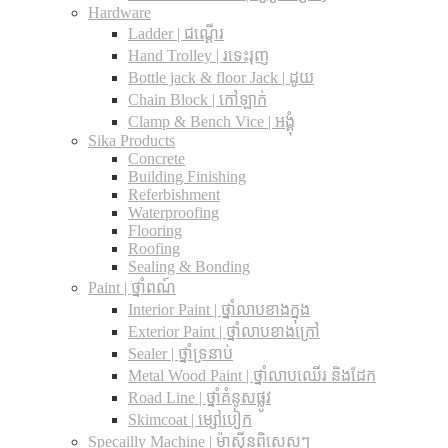
Hardware
Ladder | ជណ្តើរ
Hand Trolley | រទេះរុញ
Bottle jack & floor Jack​ | ដូយ
Chain Block | កៅឡាក់
Clamp & Bench Vice | អង្គុំ
Sika Products
Concrete
Building Finishing
Referbishment
Waterproofing
Flooring
Roofing
Sealing & Bonding
Paint | ថ្នាំពណ៍
Interior Paint | ថ្នាំលាបខាងក្នុង
Exterior Paint | ថ្នាំលាបខាងក្រៅ
Sealer | ថ្នាំទ្រនាប់
Metal Wood Paint | ថ្នាំលាបឈើរ និងដែក
Road Line | ថ្នាំគំនូសផ្លូវ
Skimcoat | ម្សៅបៀក
Specailly Machine | ម៉ាស៊ីនពិសេសៗ