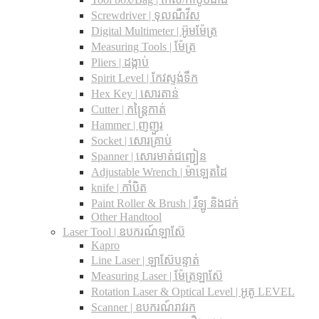
Screwdriver | ទុលណឺវីស
Digital Multimeter | អ៊ូមម៉ែត្រ
Measuring Tools | ម៉ែត្រ
Pliers | ដង្កាប់
Spirit Level | កែវស្ទង់ទឹក
Hex Key | សោរតាន់
Cutter | កន្រ្តៃកាត់
Hammer | ញញួរ
Socket | សោរគ្រាប់
Spanner |​ សោរមាត់ជញ្ជៀន
Adjustable Wrench |​ ម៉ាឡេតដៃ
knife | កាំបិត
Paint Roller & Brush | រឺឡូ និងជក់
Other Handtool
Laser Tool | ឧបករណ៍ឡាស៊ែ
Kapro
Line Laser | ឡាស៊ែបន្ទាត់
Measuring Laser | ម៉ែត្រឡាស៊ែ
Rotation Laser & Optical Level | អូតូ LEVEL
Scanner | ឧបករណ៍រាវរក