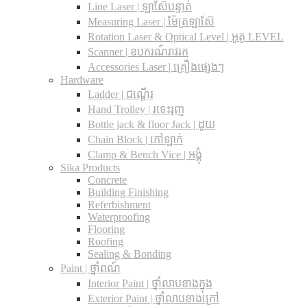
Line Laser | ឡាស៊ែបន្ទាត់
Measuring Laser | ម៉ែត្រឡាស៊ែ
Rotation Laser & Optical Level | អូតូ LEVEL
Scanner | ឧបករណ៍រាវរក
Accessories Laser | គ្រឿងផ្សេងៗ
Hardware
Ladder | ជណ្តើរ
Hand Trolley | រទេះរុញ
Bottle jack & floor Jack​ | ដូយ
Chain Block | កៅឡាក់
Clamp & Bench Vice | អង្គុំ
Sika Products
Concrete
Building Finishing
Referbishment
Waterproofing
Flooring
Roofing
Sealing & Bonding
Paint | ថ្នាំពណ៍
Interior Paint | ថ្នាំលាបខាងក្នុង
Exterior Paint | ថ្នាំលាបខាងក្រៅ