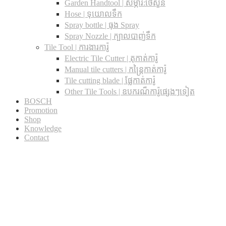
Garden Handtool | សម្ភារ:ថែសួន
Hose | ទុយោលទឹក
Spray bottle | ធុង Spray
Spray Nozzle | ក្បាលបាញ់ទឹក
Tile Tool | ការងារការ៉ូ
Electric Tile Cutter | តុកាត់ការ៉ូ
Manual tile cutters | កន្ត្រៃកាត់ការ៉ូ
Tile cutting blade | ផ្លែកាត់ការ៉ូ
Other Tile Tools | ឧបករណ៏ការ៉ូផ្សេងៗទៀត
BOSCH
Promotion
Shop
Knowledge
Contact