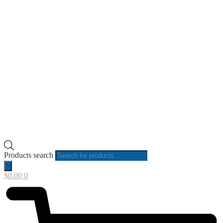
Products search
$
0.00
0