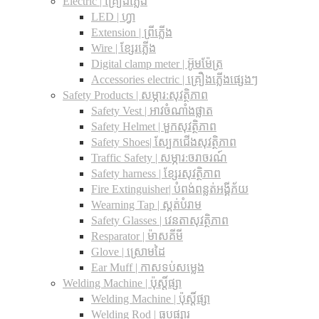
Electric | គ្រឿងភ្លើង
LED | ហ្វា
Extension | ព្រីភ្លើង
Wire | ខ្សែរភ្លើង
Digital clamp meter | អ៊ូមម៉ែត្រ
Accessories electric | គ្រឿងភ្លើងផ្សេងៗ
Safety Products | សម្ភារ:សុវត្ថិភាព
Safety Vest | អាវចំណាំងផ្លាត
Safety Helmet | មួកសុវត្ថិភាព
Safety Shoes| ស្បែកជើងសុវត្ថិភាព
Traffic Safety​ | សម្ភារ:ចរាចរណ៍
Safety harness | ខ្សែរសុវត្ថិភាព
Fire Extinguisher| បំពង់ពន្លត់អង្គីភ័យ
Wearning Tap | ស្គត់បំរាម
Safety Glasses | វេនតាសុវត្ថិភាព
Resparator | ម៉ាសគីមី
Glove | ស្រោមដៃ
Ear Muff | កាសទប់សម្លេង
Welding Machine | ប៉ុស្តិ៍ផ្សា
Welding Machine | ប៉ុស្តិ៍ផ្សា
Welding Rod | ធូបផ្សារ