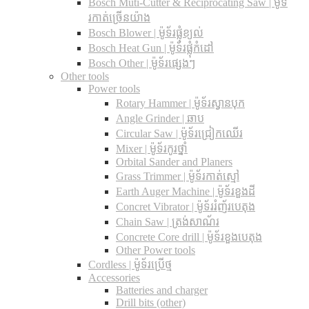
Bosch Muti-Cutter & Reciprocating Saw​ | ម៉ូទ័
រកាត់ច្រើនយ៉ាង
Bosch Blower | ម៉ូទ័រផ្លុំខ្យល់
Bosch Heat Gun | ម៉ូទ័រផ្លុំកំដៅ
Bosch Other | ម៉ូទ័រផ្សេងៗ
Other tools
Power tools
Rotary Hammer | ម៉ូទ័រស្វានបុក
Angle Grinder | ឆាប
Circular Saw​ | ម៉ូទ័រជ្រៀកឈើរ
Mixer | ម៉ូទ័រកូរថ្នាំ
Orbital Sander and Planers
Grass Trimmer | ម៉ូទ័រកាត់ស្មៅ
Earth Auger Machine | ម៉ូទ័រខួងដី
Concret Vibrator | ម៉ូទ័ររំញ័របេតុង
Chain Saw | ត្រង់សាណ័រ
Concrete Core drill | ម៉ូទ័រខួងបេតុង
Other Power tools
Cordless​ | ម៉ូទ័រប្រើថ្ម
Accessories
Batteries and charger
Drill bits (other)