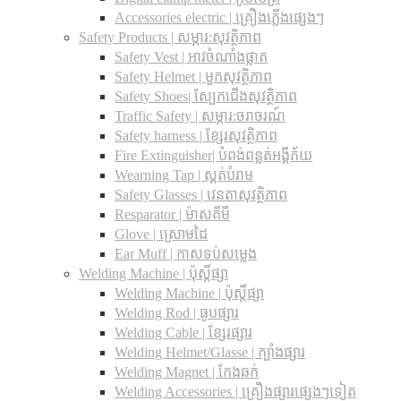
Accessories electric | គ្រឿងភ្លើងផ្សេងៗ
Safety Products | សម្ភារ:សុវត្ថិភាព
Safety Vest | អាវចំណាំងផ្លាត
Safety Helmet | មួកសុវត្ថិភាព
Safety Shoes| ស្បែកជើងសុវត្ថិភាព
Traffic Safety​ | សម្ភារ:ចរាចរណ៍
Safety harness | ខ្សែរសុវត្ថិភាព
Fire Extinguisher| បំពង់ពន្លត់អង្គីភ័យ
Wearning Tap | ស្គត់បំរាម
Safety Glasses | វេនតាសុវត្ថិភាព
Resparator | ម៉ាសគីមី
Glove | ស្រោមដៃ
Ear Muff | កាសទប់សម្លេង
Welding Machine | ប៉ុស្តិ៍ផ្សា
Welding Machine | ប៉ុស្តិ៍ផ្សា
Welding Rod | ធូបផ្សារ
Welding Cable | ខ្សែរផ្សារ
Welding Helmet/Glasse | ក្បាំងផ្សារ
Welding Magnet | កែងឆក់
Welding Accessories | គ្រឿងផ្សារផ្សេងៗទៀត