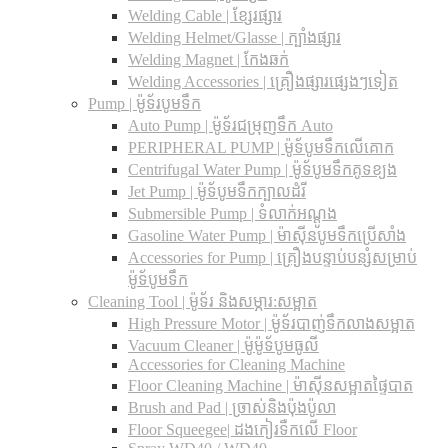
Welding Cable | ខ្សែរផ្សារ
Welding Helmet/Glasse | ក្បាំងផ្សារ
Welding Magnet | កែងឆក់
Welding Accessories | គ្រឿងផ្សារផ្សេងៗទៀត
Pump | ម៉ូទ័របូមទឹក
Auto Pump | ម៉ូទ័រជម្រុញទឹក Auto
PERIPHERAL PUMP | ម៉ូទ័បូមទឹកលើគោក
Centrifugal Water Pump | ម៉ូទ័បូមទឹកគូទខ្យង
Jet Pump | ម៉ូទ័បូមទឹកក្បាលដំរី
Submersible Pump | ទំលាក់អណ្តូង
Gasoline Water Pump | ម៉ាស៊ីនបូមទឹកប្រើសាំង
Accessories for Pump | គ្រឿងបន្ទាប់បន្សំសម្រាប់
ម៉ូទ័បូមទឹក
Cleaning Tool | ម៉ូទ័រ និងសម្ភារ:សម្អាត
High Pressure Motor | ម៉ូទ័របាញ់ទឹកលាងសម្អាត
Vacuum Cleaner | ម៉ូម៉ូទ័បូមធូលី
Accessories for Cleaning Machine
Floor Cleaning Machine | ម៉ាស៊ីនសម្អាតផ្ទៃបាត
Brush and Pad | ច្រាស់និងប៉ុងប៉ូលា
Floor Squeegee| ដងកៀរទឺកលើ Floor