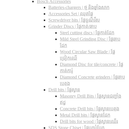
Bosch Accessories
Batteries-chargers | ថ្ម និងឆ្នាំងសាក
Accessories Set | ឈុតផ្លែ
Screwdriver bits | ផ្លែទួណឺវីស
Grinder Discs |​ ផ្លែកាត់/ឆាប
Steel cutting discs |​ ផ្លែកាត់ដែក
Mild Steel Grinding Disc | ផ្លែឆាប
ដែក
Wood Circular Saw Blade | ផ្លែ
ជ្រៀកឈើ
Diamond Disc for tile/concrete​ | ផ្លែ
កាត់ការ៉ូ
Diamond Concrete grinders | ផ្លែឆាប
បេតុង
Drill bits |​ ផ្លែស្វាន
Masonry Drill Bits |​ ផ្លែស្វានជញ្ជាំង
ឥដ្ឋ
Concrete Drill bits |​ ផ្លែស្វានបេតុង
Metal Drill bits |​ ផ្លែស្វានដែក
Drill bits for wood |​ ផ្លែស្វានឈើរ
SDS Stone Chiset |​ ផ្លែបុកបំបែក