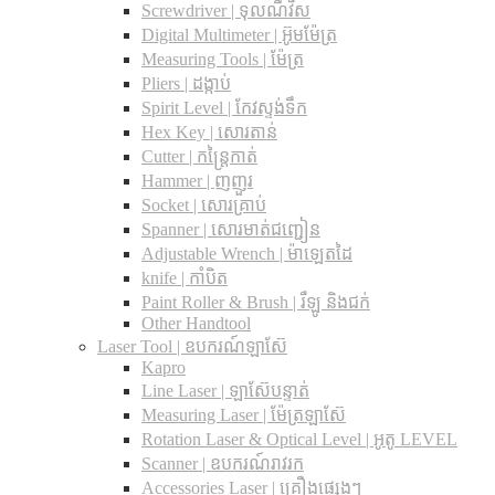
Screwdriver | ទុលណឺវីស
Digital Multimeter | អ៊ូមម៉ែត្រ
Measuring Tools | ម៉ែត្រ
Pliers | ដង្កាប់
Spirit Level | កែវស្ទង់ទឹក
Hex Key | សោរតាន់
Cutter | កន្រ្តៃកាត់
Hammer | ញញួរ
Socket | សោរគ្រាប់
Spanner |​ សោរមាត់ជញ្ជៀន
Adjustable Wrench |​ ម៉ាឡេតដៃ
knife | កាំបិត
Paint Roller & Brush | រឺឡូ និងជក់
Other Handtool
Laser Tool | ឧបករណ៍ឡាស៊ែ
Kapro
Line Laser | ឡាស៊ែបន្ទាត់
Measuring Laser | ម៉ែត្រឡាស៊ែ
Rotation Laser & Optical Level | អូតូ LEVEL
Scanner | ឧបករណ៍រាវរក
Accessories Laser | គ្រឿងផ្សេងៗ