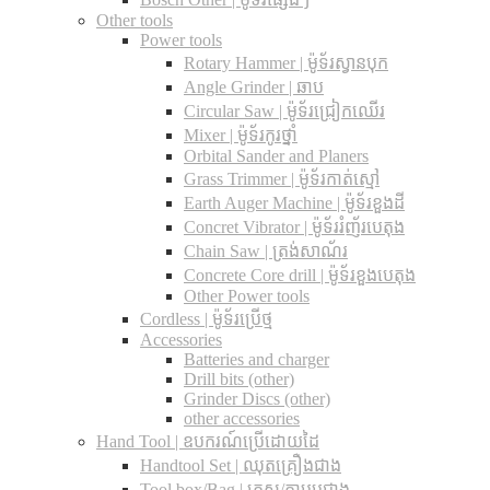
Other tools
Power tools
Rotary Hammer | ម៉ូទ័រស្វានបុក
Angle Grinder | ឆាប
Circular Saw​ | ម៉ូទ័រជ្រៀកឈើរ
Mixer | ម៉ូទ័រកូរថ្នាំ
Orbital Sander and Planers
Grass Trimmer | ម៉ូទ័រកាត់ស្មៅ
Earth Auger Machine | ម៉ូទ័រខួងដី
Concret Vibrator | ម៉ូទ័ររំញ័របេតុង
Chain Saw | ត្រង់សាណ័រ
Concrete Core drill | ម៉ូទ័រខួងបេតុង
Other Power tools
Cordless​ | ម៉ូទ័រប្រើថ្ម
Accessories
Batteries and charger
Drill bits (other)
Grinder Discs (other)
other accessories
Hand Tool | ឧបករណ៍ប្រើដោយដៃ
Handtool Set | ឈុតគ្រឿងជាង
Tool box/Bag | កេស/កាបូបជាង