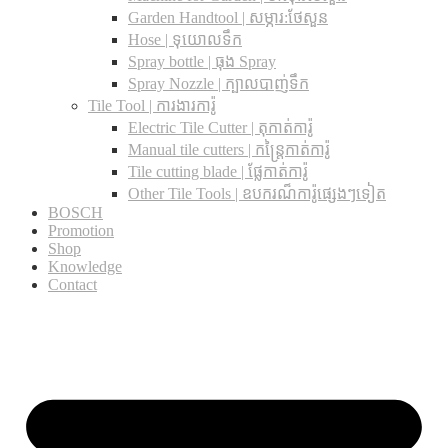
Garden Handtool | សម្ភារ:ថែសួន
Hose | ទុយោលទឹក
Spray bottle | ធុង Spray
Spray Nozzle | ក្បាលបាញ់ទឹក
Tile Tool | ការងារការ៉ូ
Electric Tile Cutter | តុកាត់ការ៉ូ
Manual tile cutters | កន្ត្រៃកាត់ការ៉ូ
Tile cutting blade | ផ្លែកាត់ការ៉ូ
Other Tile Tools | ឧបករណ៏ការ៉ូផ្សេងៗទៀត
BOSCH
Promotion
Shop
Knowledge
Contact