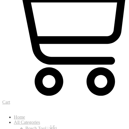
Cart
Home
All Categories
Bosch Tool | ម៉ូទ័រ