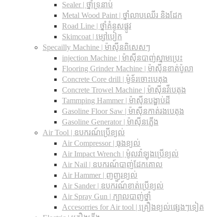
Sealer | ថ្នាំទ្រនាប់
Metal Wood Paint | ថ្នាំលាបឈើរ និងដែក
Road Line | ថ្នាំគំនូសផ្លូវ
Skimcoat | ម្សៅបៀក
Specailly Machine | ម៉ាស៊ីនពិសេសៗ
injection Machine | ម៉ាស៊ីនបាញ់ស្នាមប្រេះ
Flooring Grinder Machine | ម៉ាស៊ីនខាត់ប៉ូលា
Concrete Core drill | ម៉ូទ័រចោះបេតុង
Concrete Trowel Machine | ម៉ាស៊ីនវីបេតុង
Tammping Hammer | ម៉ាស៊ីនបង្ហាប់ដី
Gasoline Floor Saw | ម៉ាស៊ីនកាត់រងបេតុង
Gasoline Generator | ម៉ាស៊ីនភ្លើង
Air Tool | ឧបករណ៍ប្រើខ្យល់
Air Compressor | ធុងខ្យល់
Air Impact Wrench | ម៉ូលវ៉ាឡុងប្រើខ្យល់
Air Nail | ឧបករណ៍បាញ់ដែកគោល
Air Hammer | ញញួរខ្យល់
Air Sander | ឧបករណ៍ខាត់ប្រើខ្យល់
Air Spray Gun | ក្បាលបាញ់ថ្នាំ
Accesorries for Air tool | គ្រឿងខ្យល់ផ្សេងៗទៀត