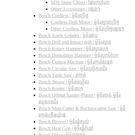
SDS Stone Chiset |​ ផ្លែបុកបំបែក
Other Accessories | ផ្សេងៗ
Bosch Cordless | ម៉ូទ័រប្រើថ្ម
Cordless-Drill Motor | ម៉ូទ័រស្វានប្រើថ្ម
Other Cordless Motor | ម៉ូទ័រប្រើថ្មផ្សេងៗ
Bosch Angle Grinder | ម៉ូទ័រឆាប
Bosch Drill and Impact drill | ម៉ូទ័រស្វាន
Bosch Rotary Hammer | ម៉ូទ័រស្វានបុក
Bosch Demolition Hammer | ម៉ូទ័របុកបំបែក
Bosch Cutting Machine | ម៉ូទ័រកាត់សង្កត់
Bosch Circular Saw | ម៉ូទ័រជ្រៀកឈើរ
Bosch Table Saw | តុកាត់
Bosch Jigsaw | ម៉ូទ័រឈ្វៀល
Bosch Router | ម៉ូទ័រលក
Bosch Orbital Sander-Planer​ | ម៉ូទ័រខាត់-ម៉ូទ័រ
ឈូសឈើរ
Bosch Muti-Cutter & Reciprocating Saw​ | ម៉ូទ័
រកាត់ច្រើនយ៉ាង
Bosch Blower | ម៉ូទ័រផ្លុំខ្យល់
Bosch Heat Gun | ម៉ូទ័រផ្លុំកំដៅ
Bosch Other | ម៉ូទ័រផ្សេងៗ