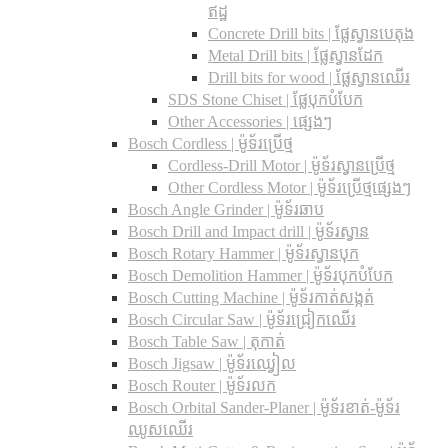
ឥដ្ឋ
Concrete Drill bits |​ ផ្លែស្វានបេតុង
Metal Drill bits |​ ផ្លែស្វានដែក
Drill bits for wood |​ ផ្លែស្វានឈើរ
SDS Stone Chiset |​ ផ្លែបុកបំបែក
Other Accessories | ផ្សេងៗ
Bosch Cordless | ម៉ូទ័រប្រើថ្ម
Cordless-Drill Motor | ម៉ូទ័រស្វានប្រើថ្ម
Other Cordless Motor | ម៉ូទ័រប្រើថ្មផ្សេងៗ
Bosch Angle Grinder | ម៉ូទ័រឆាប
Bosch Drill and Impact drill | ម៉ូទ័រស្វាន
Bosch Rotary Hammer | ម៉ូទ័រស្វានបុក
Bosch Demolition Hammer | ម៉ូទ័របុកបំបែក
Bosch Cutting Machine | ម៉ូទ័រកាត់សង្កត់
Bosch Circular Saw | ម៉ូទ័រជ្រៀកឈើរ
Bosch Table Saw | តុកាត់
Bosch Jigsaw | ម៉ូទ័រឈ្វៀល
Bosch Router | ម៉ូទ័រលក
Bosch Orbital Sander-Planer​ | ម៉ូទ័រខាត់-ម៉ូទ័រ
ឈូសឈើរ