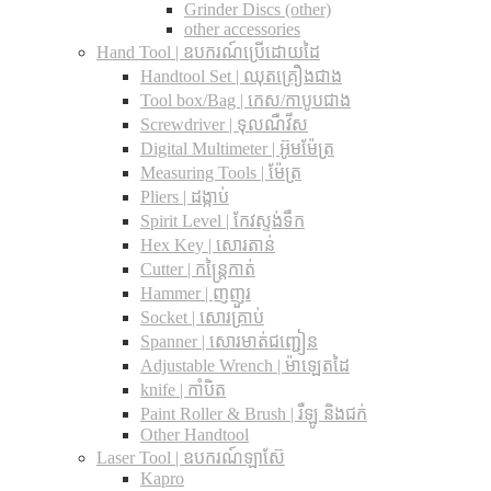
Grinder Discs (other)
other accessories
Hand Tool | ឧបករណ៍ប្រើដោយដៃ
Handtool Set | ឈុតគ្រឿងជាង
Tool box/Bag | កេស/កាបូបជាង
Screwdriver | ទុលណឺវីស
Digital Multimeter | អ៊ូមម៉ែត្រ
Measuring Tools | ម៉ែត្រ
Pliers | ដង្កាប់
Spirit Level | កែវស្ទង់ទឹក
Hex Key | សោរតាន់
Cutter | កន្រ្តៃកាត់
Hammer | ញញួរ
Socket | សោរគ្រាប់
Spanner |​ សោរមាត់ជញ្ជៀន
Adjustable Wrench |​ ម៉ាឡេតដៃ
knife | កាំបិត
Paint Roller & Brush | រឺឡូ និងជក់
Other Handtool
Laser Tool | ឧបករណ៍ឡាស៊ែ
Kapro