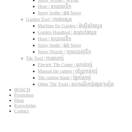
Spray WD40 / WD40
Hose | ទុយោលទឹក
Spray bottle | ធុង Spray
Garden Tool | ការងារសួន
Machine for Garden | ម៉ាស៊ីនថែសួន
Garden Handtool | សម្ភារ:ថែសួន
Hose | ទុយោលទឹក
Spray bottle | ធុង Spray
Spray Nozzle | ក្បាលបាញ់ទឹក
Tile Tool | ការងារការ៉ូ
Electric Tile Cutter | តុកាត់ការ៉ូ
Manual tile cutters | កន្ត្រៃកាត់ការ៉ូ
Tile cutting blade | ផ្លែកាត់ការ៉ូ
Other Tile Tools | ឧបករណ៏ការ៉ូផ្សេងៗទៀត
BOSCH
Promotion
Shop
Knowledge
Contact