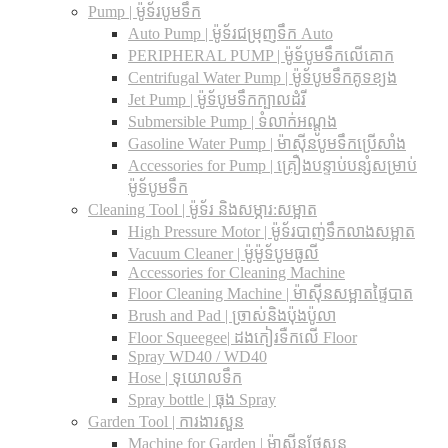
Pump | ម៉ូទ័របូមទឹក
Auto Pump | ម៉ូទ័រជម្រុញទឹក Auto
PERIPHERAL PUMP | ម៉ូទ័បូមទឹកលើគោក
Centrifugal Water Pump | ម៉ូទ័បូមទឹកគូទខ្យង
Jet Pump | ម៉ូទ័បូមទឹកក្បាលដំរី
Submersible Pump | ទំលាក់អណ្តូង
Gasoline Water Pump | ម៉ាស៊ីនបូមទឹកប្រើសាំង
Accessories for Pump | គ្រឿងបន្ទាប់បន្សំសម្រាប់
ម៉ូទ័បូមទឹក
Cleaning Tool | ម៉ូទ័រ និងសម្ភារ:សម្អាត
High Pressure Motor | ម៉ូទ័របាញ់ទឹកលាងសម្អាត
Vacuum Cleaner | ម៉ូម៉ូទ័បូមធូលី
Accessories for Cleaning Machine
Floor Cleaning Machine | ម៉ាស៊ីនសម្អាតផ្ទៃបាត
Brush and Pad | ច្រាស់និងប៉ុងប៉ូលា
Floor Squeegee| ដងកៀរទឺកលើ Floor
Spray WD40 / WD40
Hose | ទុយោលទឹក
Spray bottle | ធុង Spray
Garden Tool | ការងារសួន
Machine for Garden | ម៉ាស៊ីនថែសួន