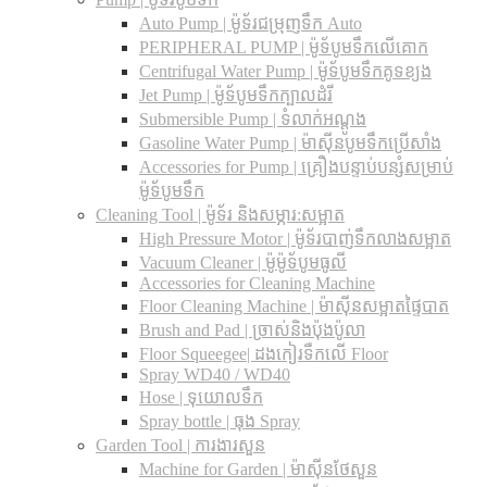
Auto Pump | ម៉ូទ័រជម្រុញទឹក Auto
PERIPHERAL PUMP | ម៉ូទ័បូមទឹកលើគោក
Centrifugal Water Pump | ម៉ូទ័បូមទឹកគូទខ្យង
Jet Pump | ម៉ូទ័បូមទឹកក្បាលដំរី
Submersible Pump | ទំលាក់អណ្តូង
Gasoline Water Pump | ម៉ាស៊ីនបូមទឹកប្រើសាំង
Accessories for Pump | គ្រឿងបន្ទាប់បន្សំសម្រាប់
ម៉ូទ័បូមទឹក
Cleaning Tool | ម៉ូទ័រ និងសម្ភារ:សម្អាត
High Pressure Motor | ម៉ូទ័របាញ់ទឹកលាងសម្អាត
Vacuum Cleaner | ម៉ូម៉ូទ័បូមធូលី
Accessories for Cleaning Machine
Floor Cleaning Machine | ម៉ាស៊ីនសម្អាតផ្ទៃបាត
Brush and Pad | ច្រាស់និងប៉ុងប៉ូលា
Floor Squeegee| ដងកៀរទឺកលើ Floor
Spray WD40 / WD40
Hose | ទុយោលទឹក
Spray bottle | ធុង Spray
Garden Tool | ការងារសួន
Machine for Garden | ម៉ាស៊ីនថែសួន