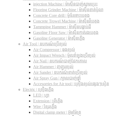
injection Machine | ម៉ាស៊ីនបាញ់ស្នាមប្រេះ
Flooring Grinder Machine | ម៉ាស៊ីនខាត់ប៉ូលា
Concrete Core drill | ម៉ូទ័រចោះបេតុង
Concrete Trowel Machine | ម៉ាស៊ីនវីបេតុង
Tammping Hammer | ម៉ាស៊ីនបង្ហាប់ដី
Gasoline Floor Saw | ម៉ាស៊ីនកាត់រងបេតុង
Gasoline Generator | ម៉ាស៊ីនភ្លើង
Air Tool | ឧបករណ៍ប្រើខ្យល់
Air Compressor | ធុងខ្យល់
Air Impact Wrench | ម៉ូលវ៉ាឡុងប្រើខ្យល់
Air Nail | ឧបករណ៍បាញ់ដែកគោល
Air Hammer | ញញួរខ្យល់
Air Sander | ឧបករណ៍ខាត់ប្រើខ្យល់
Air Spray Gun | ក្បាលបាញ់ថ្នាំ
Accesorries for Air tool | គ្រឿងខ្យល់ផ្សេងៗទៀត
Electric | គ្រឿងភ្លើង
LED | ហ្វា
Extension | ព្រីភ្លើង
Wire | ខ្សែរភ្លើង
Digital clamp meter | អ៊ូមម៉ែត្រ