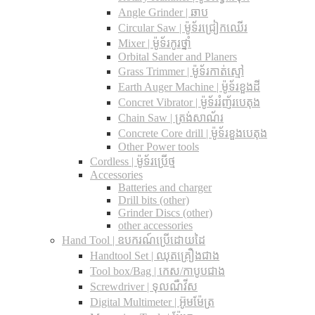
Angle Grinder | ឆាប
Circular Saw​ | ម៉ូទ័រជ្រៀកឈើរ
Mixer | ម៉ូទ័រកូរថ្នាំ
Orbital Sander and Planers
Grass Trimmer | ម៉ូទ័រកាត់ស្មៅ
Earth Auger Machine | ម៉ូទ័រខួងដី
Concret Vibrator | ម៉ូទ័ររំញ័របេតុង
Chain Saw | ត្រង់សាណ័រ
Concrete Core drill | ម៉ូទ័រខួងបេតុង
Other Power tools
Cordless​ | ម៉ូទ័រប្រើថ្ម
Accessories
Batteries and charger
Drill bits (other)
Grinder Discs (other)
other accessories
Hand Tool | ឧបករណ៍ប្រើដោយដៃ
Handtool Set | ឈុតគ្រឿងជាង
Tool box/Bag | កេស/កាបូបជាង
Screwdriver | ទុលណឺវីស
Digital Multimeter | អ៊ូមម៉ែត្រ