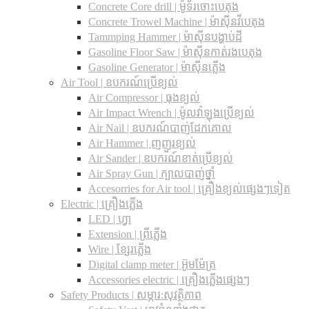
Concrete Core drill | ម៉ូទ័រចោះបេតុង
Concrete Trowel Machine | ម៉ាស៊ីនវីបេតុង
Tammping Hammer | ម៉ាស៊ីនបង្ហាប់ដី
Gasoline Floor Saw | ម៉ាស៊ីនកាត់រងបេតុង
Gasoline Generator | ម៉ាស៊ីនភ្លើង
Air Tool | ឧបករណ៍ប្រើខ្យល់
Air Compressor | ធុងខ្យល់
Air Impact Wrench | ម៉ូលវ៉ាឡុងប្រើខ្យល់
Air Nail | ឧបករណ៍បាញ់ដែកគោល
Air Hammer | ញញួរខ្យល់
Air Sander | ឧបករណ៍ខាត់ប្រើខ្យល់
Air Spray Gun | ក្បាលបាញ់ថ្នាំ
Accesorries for Air tool | គ្រឿងខ្យល់ផ្សេងៗទៀត
Electric | គ្រឿងភ្លើង
LED | ហ្វា
Extension | ព្រីភ្លើង
Wire | ខ្សែរភ្លើង
Digital clamp meter | អ៊ូមម៉ែត្រ
Accessories electric | គ្រឿងភ្លើងផ្សេងៗ
Safety Products | សម្ភារ:សុវត្ថិភាព