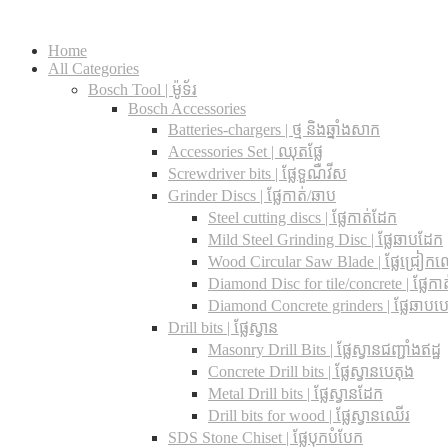
Home
All Categories
Bosch Tool | ម៉ូទ័រ
Bosch Accessories
Batteries-chargers | ថ្ម និងឆ្នាំងសាក
Accessories Set | ឈុតផ្លែ
Screwdriver bits | ផ្លែទួណឺវីស
Grinder Discs |​ ផ្លែកាត់/ឆាប
Steel cutting discs |​ ផ្លែកាត់ដែក
Mild Steel Grinding Disc | ផ្លែឆាបដែក
Wood Circular Saw Blade | ផ្លែជ្រៀក
Diamond Disc for tile/concrete​ | ផ្លែកាត់
Diamond Concrete grinders | ផ្លែឆាបប
Drill bits |​ ផ្លែស្វាន
Masonry Drill Bits |​ ផ្លែស្វានជញ្ជាំងឥដ្ឋ
Concrete Drill bits |​ ផ្លែស្វានបេតុង
Metal Drill bits |​ ផ្លែស្វានដែក
Drill bits for wood |​ ផ្លែស្វានឈើរ
SDS Stone Chiset |​ ផ្លែបុកបំបែក