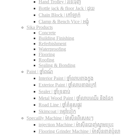
Hand Trolley | រទេះរុញ
Bottle jack & floor Jack​ | ដូយ
Chain Block | កៅឡាក់
Clamp & Bench Vice | អង្គុំ
Sika Products
Concrete
Building Finishing
Referbishment
Waterproofing
Flooring
Roofing
Sealing & Bonding
Paint | ថ្នាំពណ៍
Interior Paint | ថ្នាំលាបខាងក្នុង
Exterior Paint | ថ្នាំលាបខាងក្រៅ
Sealer | ថ្នាំទ្រនាប់
Metal Wood Paint | ថ្នាំលាបឈើរ និងដែក
Road Line | ថ្នាំគំនូសផ្លូវ
Skimcoat | ម្សៅបៀក
Specailly Machine | ម៉ាស៊ីនពិសេសៗ
injection Machine | ម៉ាស៊ីនបាញ់ស្នាមប្រេះ
Flooring Grinder Machine | ម៉ាស៊ីនខាត់ប៉ូលា