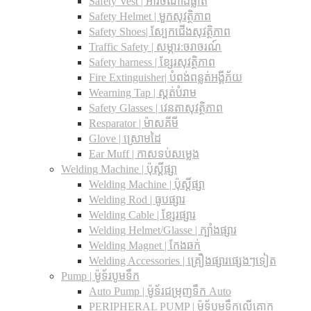
Safety Vest | អាវចំណាំងផ្លាត
Safety Helmet | មួកសុវត្ថិភាព
Safety Shoes| ស្បែកជើងសុវត្ថិភាព
Traffic Safety​ | សម្ភារ:ចរាចរណ៍
Safety harness | ខ្សែរសុវត្ថិភាព
Fire Extinguisher| បំពង់ពន្លត់អង្គីភ័យ
Wearning Tap | ស្គត់បំរាម
Safety Glasses | វេនតាសុវត្ថិភាព
Resparator | ម៉ាសគីមី
Glove | ស្រោមដៃ
Ear Muff | កាសទប់សម្លេង
Welding Machine | ប៉ុស្តិ៍ផ្សា
Welding Machine | ប៉ុស្តិ៍ផ្សា
Welding Rod | ធូបផ្សារ
Welding Cable | ខ្សែរផ្សារ
Welding Helmet/Glasse | ក្បាំងផ្សារ
Welding Magnet | កែងឆក់
Welding Accessories | គ្រឿងផ្សារផ្សេងៗទៀត
Pump | ម៉ូទ័របូមទឹក
Auto Pump | ម៉ូទ័រជម្រុញទឹក Auto
PERIPHERAL PUMP | ម៉ូទ័បូមទឹកលើគោក