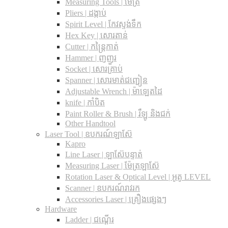
Measuring Tools | ម៉ែត្រ
Pliers | ដង្កាប់
Spirit Level | កែវស្ទង់ទឹក
Hex Key | សោរតាន់
Cutter | កន្រ្តៃកាត់
Hammer | ញញួរ
Socket | សោរគ្រាប់
Spanner |​ សោរមាត់ជញ្ជៀន
Adjustable Wrench |​ ម៉ាឡេតដៃ
knife | កាំបិត
Paint Roller & Brush | រឺឡូ និងជក់
Other Handtool
Laser Tool | ឧបករណ៍ឡាស៊ែ
Kapro
Line Laser | ឡាស៊ែបន្ទាត់
Measuring Laser | ម៉ែត្រឡាស៊ែ
Rotation Laser & Optical Level | អូតូ LEVEL
Scanner | ឧបករណ៍រាវរក
Accessories Laser | គ្រឿងផ្សេងៗ
Hardware
Ladder | ជណ្តើរ