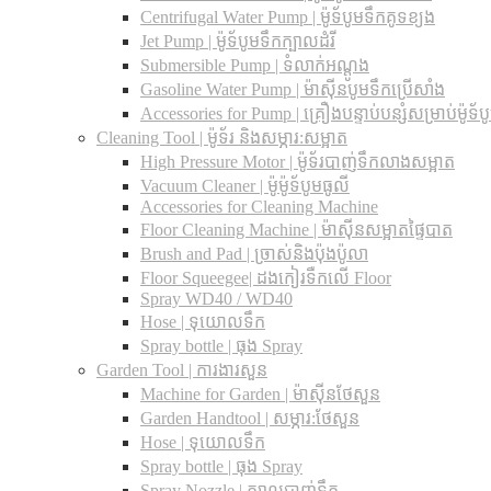
Centrifugal Water Pump | ម៉ូទ័បូមទឹកគូទខ្យង
Jet Pump | ម៉ូទ័បូមទឹកក្បាលដំរី
Submersible Pump | ទំលាក់អណ្តូង
Gasoline Water Pump | ម៉ាស៊ីនបូមទឹកប្រើសាំង
Accessories for Pump | គ្រឿងបន្ទាប់បន្សំសម្រាប់ម៉ូទ័ប
Cleaning Tool | ម៉ូទ័រ និងសម្ភារ:សម្អាត
High Pressure Motor | ម៉ូទ័របាញ់ទឹកលាងសម្អាត
Vacuum Cleaner | ម៉ូម៉ូទ័បូមធូលី
Accessories for Cleaning Machine
Floor Cleaning Machine | ម៉ាស៊ីនសម្អាតផ្ទៃបាត
Brush and Pad | ច្រាស់និងប៉ុងប៉ូលា
Floor Squeegee| ដងកៀរទឺកលើ Floor
Spray WD40 / WD40
Hose | ទុយោលទឹក
Spray bottle | ធុង Spray
Garden Tool | ការងារសួន
Machine for Garden | ម៉ាស៊ីនថែសួន
Garden Handtool | សម្ភារ:ថែសួន
Hose | ទុយោលទឹក
Spray bottle | ធុង Spray
Spray Nozzle | ក្បាលបាញ់ទឹក