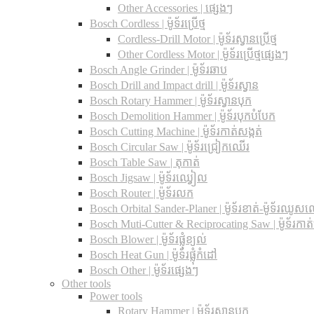
Other Accessories | ផ្សេងៗ
Bosch Cordless | ម៉ូទ័រប្រើថ្ម
Cordless-Drill Motor | ម៉ូទ័រស្វានប្រើថ្ម
Other Cordless Motor | ម៉ូទ័រប្រើថ្មផ្សេងៗ
Bosch Angle Grinder | ម៉ូទ័រឆាប
Bosch Drill and Impact drill | ម៉ូទ័រស្វាន
Bosch Rotary Hammer | ម៉ូទ័រស្វានបុក
Bosch Demolition Hammer | ម៉ូទ័របុកបំបែក
Bosch Cutting Machine | ម៉ូទ័រកាត់សង្កត់
Bosch Circular Saw | ម៉ូទ័រជ្រៀកឈើរ
Bosch Table Saw | តុកាត់
Bosch Jigsaw | ម៉ូទ័រឈ្វៀល
Bosch Router | ម៉ូទ័រលក
Bosch Orbital Sander-Planer​ | ម៉ូទ័រខាត់-ម៉ូទ័រឈូស
Bosch Muti-Cutter & Reciprocating Saw​ | ម៉ូទ័រកាត
Bosch Blower | ម៉ូទ័រផ្លុំខ្យល់
Bosch Heat Gun | ម៉ូទ័រផ្លុំកំដៅ
Bosch Other | ម៉ូទ័រផ្សេងៗ
Other tools
Power tools
Rotary Hammer | ម៉ូទ័រស្វានបុក