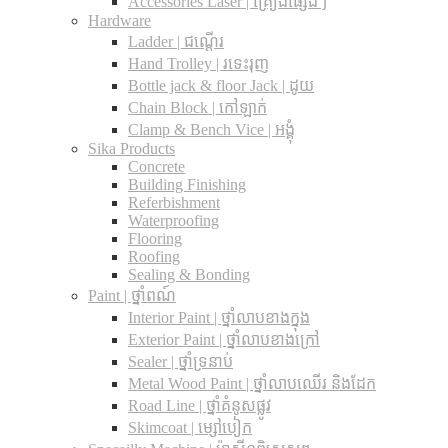
Accessories Laser | គ្រឿងផ្សេងៗ
Hardware
Ladder | ជណ្តើរ
Hand Trolley | រទេះរុញ
Bottle jack & floor Jack​ | ដូយ
Chain Block | កៅឡាក់
Clamp & Bench Vice | អង្គុំ
Sika Products
Concrete
Building Finishing
Referbishment
Waterproofing
Flooring
Roofing
Sealing & Bonding
Paint | ថ្នាំពណ៍
Interior Paint | ថ្នាំលាបខាងក្នុង
Exterior Paint | ថ្នាំលាបខាងក្រៅ
Sealer | ថ្នាំទ្រនាប់
Metal Wood Paint | ថ្នាំលាបឈើរ និងដែក
Road Line | ថ្នាំគំនូសផ្លូវ
Skimcoat | ម្សៅបៀក