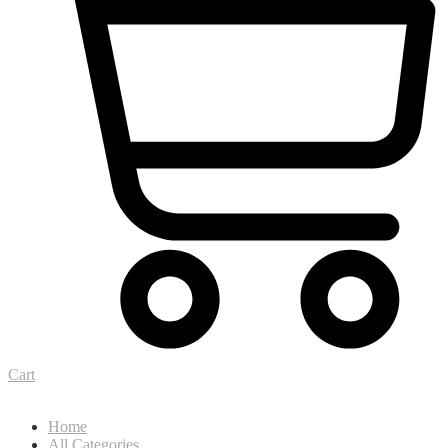
Cart
Home
All Categories