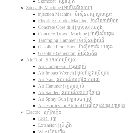
Skimcoat | ម្សៅបៀក
Specailly Machine | ម៉ាស៊ីនពិសេសៗ
injection Machine | ម៉ាស៊ីនបាញ់ស្នាមប្រេះ
Flooring Grinder Machine | ម៉ាស៊ីនខាត់ប៉ូលា
Concrete Core drill | ម៉ូទ័រចោះបេតុង
Concrete Trowel Machine | ម៉ាស៊ីនវីបេតុង
Tammping Hammer | ម៉ាស៊ីនបង្ហាប់ដី
Gasoline Floor Saw | ម៉ាស៊ីនកាត់រងបេតុង
Gasoline Generator | ម៉ាស៊ីនភ្លើង
Air Tool | ឧបករណ៍ប្រើខ្យល់
Air Compressor | ធុងខ្យល់
Air Impact Wrench | ម៉ូលវ៉ាឡុងប្រើខ្យល់
Air Nail | ឧបករណ៍បាញ់ដែកគោល
Air Hammer | ញញួរខ្យល់
Air Sander | ឧបករណ៍ខាត់ប្រើខ្យល់
Air Spray Gun | ក្បាលបាញ់ថ្នាំ
Accesorries for Air tool | គ្រឿងខ្យល់ផ្សេងៗទៀត
Electric | គ្រឿងភ្លើង
LED | ហ្វា
Extension | ព្រីភ្លើង
Wire | ខ្សែរភ្លើង