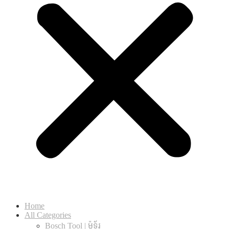
Home
All Categories
Bosch Tool | ម៉ូទ័រ