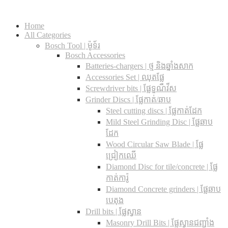
Home
All Categories
Bosch Tool | ម៉ូទ័រ
Bosch Accessories
Batteries-chargers | ថ្ម និងឆ្នាំងសាក
Accessories Set | ឈុតផ្លែ
Screwdriver bits | ផ្លែទួណឺវីស
Grinder Discs |​ ផ្លែកាត់/ឆាប
Steel cutting discs |​ ផ្លែកាត់ដែក
Mild Steel Grinding Disc | ផ្លែឆាប
ដែក
Wood Circular Saw Blade | ផ្លែ
ជ្រៀកឈើ
Diamond Disc for tile/concrete​ | ផ្លែ
កាត់ការ៉ូ
Diamond Concrete grinders | ផ្លែឆាប
បេតុង
Drill bits |​ ផ្លែស្វាន
Masonry Drill Bits |​ ផ្លែស្វានជញ្ជាំង