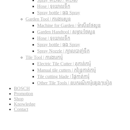
Spray WD40 / WD40
Hose | ទុយោលទឹក
Spray bottle | ធុង Spray
Garden Tool | ការងារសួន
Machine for Garden | ម៉ាស៊ីនថែសួន
Garden Handtool | សម្ភារ:ថែសួន
Hose | ទុយោលទឹក
Spray bottle | ធុង Spray
Spray Nozzle | ក្បាលបាញ់ទឹក
Tile Tool | ការងារការ៉ូ
Electric Tile Cutter | តុកាត់ការ៉ូ
Manual tile cutters | កន្ត្រៃកាត់ការ៉ូ
Tile cutting blade | ផ្លែកាត់ការ៉ូ
Other Tile Tools | ឧបករណ៏ការ៉ូផ្សេងៗទៀត
BOSCH
Promotion
Shop
Knowledge
Contact