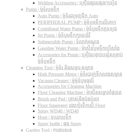
Welding Accessories | គ្រឿងផ្សារផ្សេងៗទៀត
Pump | ម៉ូទ័របូមទឹក
Auto Pump | ម៉ូទ័រជម្រុញទឹក Auto
PERIPHERAL PUMP | ម៉ូទ័បូមទឹកលើគោក
Centrifugal Water Pump | ម៉ូទ័បូមទឹកគូទខ្យង
Jet Pump | ម៉ូទ័បូមទឹកក្បាលដំរី
Submersible Pump | ទំលាក់អណ្តូង
Gasoline Water Pump | ម៉ាស៊ីនបូមទឹកប្រើសាំង
Accessories for Pump | គ្រឿងបន្ទាប់បន្សំសម្រាប់
ម៉ូទ័បូមទឹក
Cleaning Tool | ម៉ូទ័រ និងសម្ភារ:សម្អាត
High Pressure Motor | ម៉ូទ័របាញ់ទឹកលាងសម្អាត
Vacuum Cleaner | ម៉ូម៉ូទ័បូមធូលី
Accessories for Cleaning Machine
Floor Cleaning Machine | ម៉ាស៊ីនសម្អាតផ្ទៃបាត
Brush and Pad | ច្រាស់និងប៉ុងប៉ូលា
Floor Squeegee| ដងកៀរទឺកលើ Floor
Spray WD40 / WD40
Hose | ទុយោលទឹក
Spray bottle | ធុង Spray
Garden Tool | ការងារសួន