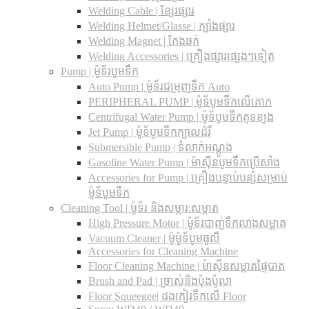
Welding Cable | ខ្សែរផ្សារ
Welding Helmet/Glasse | ក្បាំងផ្សារ
Welding Magnet | កែងឆក់
Welding Accessories | គ្រឿងផ្សារផ្សេងៗទៀត
Pump | ម៉ូទ័របូមទឹក
Auto Pump | ម៉ូទ័រជម្រុញទឹក Auto
PERIPHERAL PUMP | ម៉ូទ័បូមទឹកលើគោក
Centrifugal Water Pump | ម៉ូទ័បូមទឹកគូទខ្យង
Jet Pump | ម៉ូទ័បូមទឹកក្បាលដំរី
Submersible Pump | ទំលាក់អណ្តូង
Gasoline Water Pump | ម៉ាស៊ីនបូមទឹកប្រើសាំង
Accessories for Pump | គ្រឿងបន្ទាប់បន្សំសម្រាប់
ម៉ូទ័បូមទឹក
Cleaning Tool | ម៉ូទ័រ និងសម្ភារ:សម្អាត
High Pressure Motor | ម៉ូទ័របាញ់ទឹកលាងសម្អាត
Vacuum Cleaner | ម៉ូម៉ូទ័បូមធូលី
Accessories for Cleaning Machine
Floor Cleaning Machine | ម៉ាស៊ីនសម្អាតផ្ទៃបាត
Brush and Pad | ច្រាស់និងប៉ុងប៉ូលា
Floor Squeegee| ដងកៀរទឺកលើ Floor