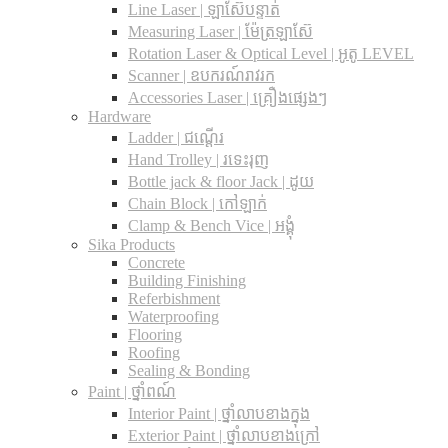
Line Laser | ឡាស៊ែបន្ទាត់
Measuring Laser | ម៉ែត្រឡាស៊ែ
Rotation Laser & Optical Level | អូតូ LEVEL
Scanner | ឧបករណ៍រាវរក
Accessories Laser | គ្រឿងផ្សេងៗ
Hardware
Ladder | ជណ្តើរ
Hand Trolley | រទេះរុញ
Bottle jack & floor Jack​ | ដូយ
Chain Block | កៅឡាក់
Clamp & Bench Vice | អង្គុំ
Sika Products
Concrete
Building Finishing
Referbishment
Waterproofing
Flooring
Roofing
Sealing & Bonding
Paint | ថ្នាំពណ៍
Interior Paint | ថ្នាំលាបខាងក្នុង
Exterior Paint | ថ្នាំលាបខាងក្រៅ