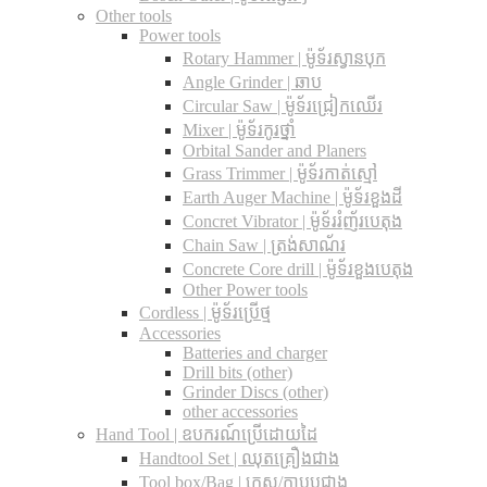
Other tools
Power tools
Rotary Hammer | ម៉ូទ័រស្វានបុក
Angle Grinder | ឆាប
Circular Saw​ | ម៉ូទ័រជ្រៀកឈើរ
Mixer | ម៉ូទ័រកូរថ្នាំ
Orbital Sander and Planers
Grass Trimmer | ម៉ូទ័រកាត់ស្មៅ
Earth Auger Machine | ម៉ូទ័រខួងដី
Concret Vibrator | ម៉ូទ័ររំញ័របេតុង
Chain Saw | ត្រង់សាណ័រ
Concrete Core drill | ម៉ូទ័រខួងបេតុង
Other Power tools
Cordless​ | ម៉ូទ័រប្រើថ្ម
Accessories
Batteries and charger
Drill bits (other)
Grinder Discs (other)
other accessories
Hand Tool | ឧបករណ៍ប្រើដោយដៃ
Handtool Set | ឈុតគ្រឿងជាង
Tool box/Bag | កេស/កាបូបជាង