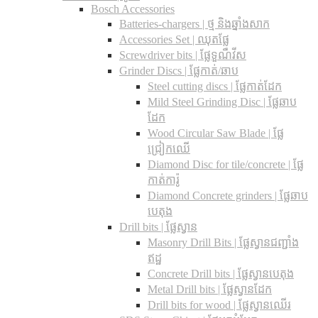
Bosch Accessories
Batteries-chargers | ថ្ម និងឆ្នាំងសាក
Accessories Set | ឈុតផ្លែ
Screwdriver bits | ផ្លែទួណឺវីស
Grinder Discs |​ ផ្លែកាត់/ឆាប
Steel cutting discs |​ ផ្លែកាត់ដែក
Mild Steel Grinding Disc | ផ្លែឆាប
ដែក
Wood Circular Saw Blade | ផ្លែ
ជ្រៀកឈើ
Diamond Disc for tile/concrete​ | ផ្លែ
កាត់ការ៉ូ
Diamond Concrete grinders | ផ្លែឆាប
បេតុង
Drill bits |​ ផ្លែស្វាន
Masonry Drill Bits |​ ផ្លែស្វានជញ្ជាំង
ឥដ្ឋ
Concrete Drill bits |​ ផ្លែស្វានបេតុង
Metal Drill bits |​ ផ្លែស្វានដែក
Drill bits for wood |​ ផ្លែស្វានឈើរ