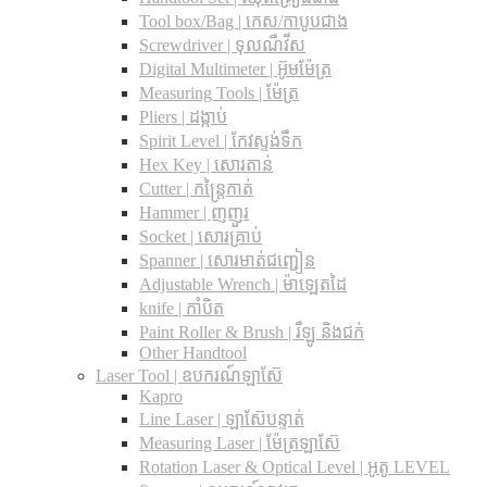
Tool box/Bag | កេស/កាបូបជាង
Screwdriver | ទុលណឺវីស
Digital Multimeter | អ៊ូមម៉ែត្រ
Measuring Tools | ម៉ែត្រ
Pliers | ដង្កាប់
Spirit Level | កែវស្ទង់ទឹក
Hex Key | សោរតាន់
Cutter | កន្រ្តៃកាត់
Hammer | ញញួរ
Socket | សោរគ្រាប់
Spanner |​ សោរមាត់ជញ្ជៀន
Adjustable Wrench |​ ម៉ាឡេតដៃ
knife | កាំបិត
Paint Roller & Brush | រឺឡូ និងជក់
Other Handtool
Laser Tool | ឧបករណ៍ឡាស៊ែ
Kapro
Line Laser | ឡាស៊ែបន្ទាត់
Measuring Laser | ម៉ែត្រឡាស៊ែ
Rotation Laser & Optical Level | អូតូ LEVEL