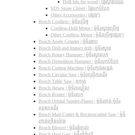
Drill bits for wood |​ ផ្លែស្វានឈើរ
SDS Stone Chiset |​ ផ្លែបុកបំបែក
Other Accessories | ផ្សេងៗ
Bosch Cordless | ម៉ូទ័រប្រើថ្ម
Cordless-Drill Motor | ម៉ូទ័រស្វានប្រើថ្ម
Other Cordless Motor | ម៉ូទ័រប្រើថ្មផ្សេងៗ
Bosch Angle Grinder | ម៉ូទ័រឆាប
Bosch Drill and Impact drill | ម៉ូទ័រស្វាន
Bosch Rotary Hammer | ម៉ូទ័រស្វានបុក
Bosch Demolition Hammer | ម៉ូទ័របុកបំបែក
Bosch Cutting Machine | ម៉ូទ័រកាត់សង្កត់
Bosch Circular Saw | ម៉ូទ័រជ្រៀកឈើរ
Bosch Table Saw | តុកាត់
Bosch Jigsaw | ម៉ូទ័រឈ្វៀល
Bosch Router | ម៉ូទ័រលក
Bosch Orbital Sander-Planer​ | ម៉ូទ័រខាត់-ម៉ូទ័រ
ឈូសឈើរ
Bosch Muti-Cutter & Reciprocating Saw​ | ម៉ូទ័
រកាត់ច្រើនយ៉ាង
Bosch Blower | ម៉ូទ័រផ្លុំខ្យល់
Bosch Heat Gun | ម៉ូទ័រផ្លុំកំដៅ