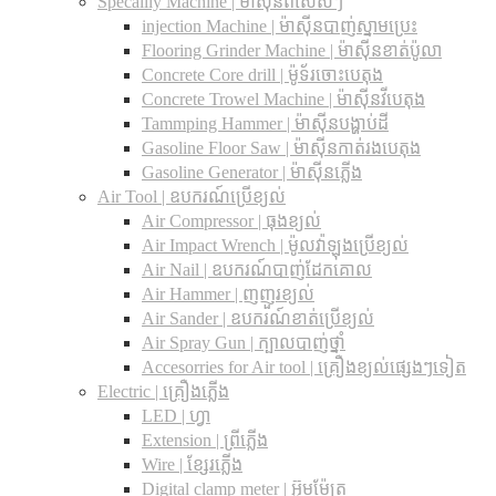
Specailly Machine | ម៉ាស៊ីនពិសេសៗ
injection Machine | ម៉ាស៊ីនបាញ់ស្នាមប្រេះ
Flooring Grinder Machine | ម៉ាស៊ីនខាត់ប៉ូលា
Concrete Core drill | ម៉ូទ័រចោះបេតុង
Concrete Trowel Machine | ម៉ាស៊ីនវីបេតុង
Tammping Hammer | ម៉ាស៊ីនបង្ហាប់ដី
Gasoline Floor Saw | ម៉ាស៊ីនកាត់រងបេតុង
Gasoline Generator | ម៉ាស៊ីនភ្លើង
Air Tool | ឧបករណ៍ប្រើខ្យល់
Air Compressor | ធុងខ្យល់
Air Impact Wrench | ម៉ូលវ៉ាឡុងប្រើខ្យល់
Air Nail | ឧបករណ៍បាញ់ដែកគោល
Air Hammer | ញញួរខ្យល់
Air Sander | ឧបករណ៍ខាត់ប្រើខ្យល់
Air Spray Gun | ក្បាលបាញ់ថ្នាំ
Accesorries for Air tool | គ្រឿងខ្យល់ផ្សេងៗទៀត
Electric | គ្រឿងភ្លើង
LED | ហ្វា
Extension | ព្រីភ្លើង
Wire | ខ្សែរភ្លើង
Digital clamp meter | អ៊ូមម៉ែត្រ