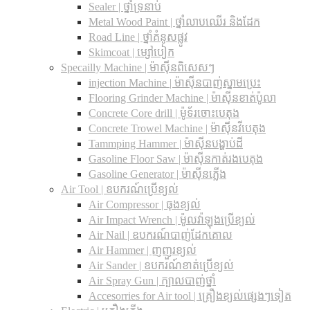
Sealer | ថ្នាំទ្រនាប់
Metal Wood Paint | ថ្នាំលាបឈើរ និងដែក
Road Line | ថ្នាំគំនូសផ្លូវ
Skimcoat | ម្សៅបៀក
Specailly Machine | ម៉ាស៊ីនពិសេសៗ
injection Machine | ម៉ាស៊ីនបាញ់ស្នាមប្រេះ
Flooring Grinder Machine | ម៉ាស៊ីនខាត់ប៉ូលា
Concrete Core drill | ម៉ូទ័រចោះបេតុង
Concrete Trowel Machine | ម៉ាស៊ីនវីបេតុង
Tammping Hammer | ម៉ាស៊ីនបង្ហាប់ដី
Gasoline Floor Saw | ម៉ាស៊ីនកាត់រងបេតុង
Gasoline Generator | ម៉ាស៊ីនភ្លើង
Air Tool | ឧបករណ៍ប្រើខ្យល់
Air Compressor | ធុងខ្យល់
Air Impact Wrench | ម៉ូលវ៉ាឡុងប្រើខ្យល់
Air Nail | ឧបករណ៍បាញ់ដែកគោល
Air Hammer | ញញួរខ្យល់
Air Sander | ឧបករណ៍ខាត់ប្រើខ្យល់
Air Spray Gun | ក្បាលបាញ់ថ្នាំ
Accesorries for Air tool | គ្រឿងខ្យល់ផ្សេងៗទៀត