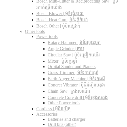
Bosch Muti-Cutter & Reciprocating Saw​ | ម៉ូទ័
រកាត់ច្រើនយ៉ាង
Bosch Blower | ម៉ូទ័រផ្លុំខ្យល់
Bosch Heat Gun | ម៉ូទ័រផ្លុំកំដៅ
Bosch Other | ម៉ូទ័រផ្សេងៗ
Other tools
Power tools
Rotary Hammer | ម៉ូទ័រស្វានបុក
Angle Grinder | ឆាប
Circular Saw​ | ម៉ូទ័រជ្រៀកឈើរ
Mixer | ម៉ូទ័រកូរថ្នាំ
Orbital Sander and Planers
Grass Trimmer | ម៉ូទ័រកាត់ស្មៅ
Earth Auger Machine | ម៉ូទ័រខួងដី
Concret Vibrator | ម៉ូទ័ររំញ័របេតុង
Chain Saw | ត្រង់សាណ័រ
Concrete Core drill | ម៉ូទ័រខួងបេតុង
Other Power tools
Cordless​ | ម៉ូទ័រប្រើថ្ម
Accessories
Batteries and charger
Drill bits (other)