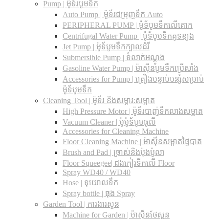
Pump | ម៉ូទ័របូមទឹក
Auto Pump | ម៉ូទ័រជម្រុញទឹក Auto
PERIPHERAL PUMP | ម៉ូទ័បូមទឹកលើគោក
Centrifugal Water Pump | ម៉ូទ័បូមទឹកគូទខ្យង
Jet Pump | ម៉ូទ័បូមទឹកក្បាលដំរី
Submersible Pump | ទំលាក់អណ្តូង
Gasoline Water Pump | ម៉ាស៊ីនបូមទឹកប្រើសាំង
Accessories for Pump | គ្រឿងបន្ទាប់បន្សំសម្រាប់
ម៉ូទ័បូមទឹក
Cleaning Tool | ម៉ូទ័រ និងសម្ភារ:សម្អាត
High Pressure Motor | ម៉ូទ័របាញ់ទឹកលាងសម្អាត
Vacuum Cleaner | ម៉ូម៉ូទ័បូមធូលី
Accessories for Cleaning Machine
Floor Cleaning Machine | ម៉ាស៊ីនសម្អាតផ្ទៃបាត
Brush and Pad | ច្រាស់និងប៉ុងប៉ូលា
Floor Squeegee| ដងកៀរទឺកលើ Floor
Spray WD40 / WD40
Hose | ទុយោលទឹក
Spray bottle | ធុង Spray
Garden Tool | ការងារសួន
Machine for Garden | ម៉ាស៊ីនថែសួន