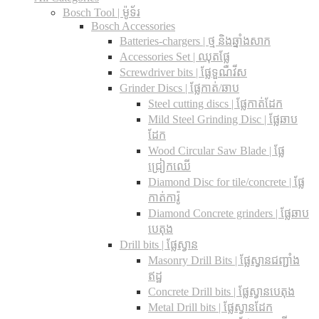
Bosch Tool | ម៉ូទ័រ
Bosch Accessories
Batteries-chargers | ថ្ម និងឆ្នាំងសាក
Accessories Set | ឈុតផ្លែ
Screwdriver bits | ផ្លែទួណឺវីស
Grinder Discs |​ ផ្លែកាត់/ឆាប
Steel cutting discs |​ ផ្លែកាត់ដែក
Mild Steel Grinding Disc | ផ្លែឆាប
ដែក
Wood Circular Saw Blade | ផ្លែ
ជ្រៀកឈើ
Diamond Disc for tile/concrete​ | ផ្លែ
កាត់ការ៉ូ
Diamond Concrete grinders | ផ្លែឆាប
បេតុង
Drill bits |​ ផ្លែស្វាន
Masonry Drill Bits |​ ផ្លែស្វានជញ្ជាំង
ឥដ្ឋ
Concrete Drill bits |​ ផ្លែស្វានបេតុង
Metal Drill bits |​ ផ្លែស្វានដែក