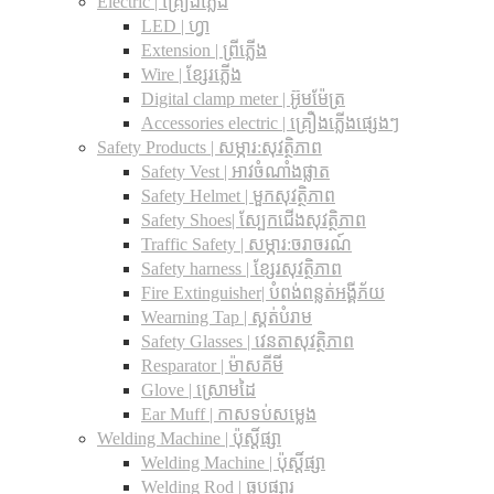
Electric | គ្រឿងភ្លើង
LED | ហ្វា
Extension | ព្រីភ្លើង
Wire | ខ្សែរភ្លើង
Digital clamp meter | អ៊ូមម៉ែត្រ
Accessories electric | គ្រឿងភ្លើងផ្សេងៗ
Safety Products | សម្ភារ:សុវត្ថិភាព
Safety Vest | អាវចំណាំងផ្លាត
Safety Helmet | មួកសុវត្ថិភាព
Safety Shoes| ស្បែកជើងសុវត្ថិភាព
Traffic Safety​ | សម្ភារ:ចរាចរណ៍
Safety harness | ខ្សែរសុវត្ថិភាព
Fire Extinguisher| បំពង់ពន្លត់អង្គីភ័យ
Wearning Tap | ស្គត់បំរាម
Safety Glasses | វេនតាសុវត្ថិភាព
Resparator | ម៉ាសគីមី
Glove | ស្រោមដៃ
Ear Muff | កាសទប់សម្លេង
Welding Machine | ប៉ុស្តិ៍ផ្សា
Welding Machine | ប៉ុស្តិ៍ផ្សា
Welding Rod | ធូបផ្សារ