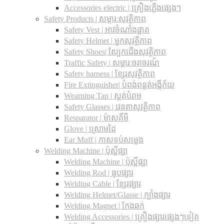
Accessories electric | គ្រឿងភ្លើងផ្សេងៗ
Safety Products | សម្ភារ:សុវត្ថិភាព
Safety Vest | អាវចំណាំងផ្លាត
Safety Helmet | មួកសុវត្ថិភាព
Safety Shoes| ស្បែកជើងសុវត្ថិភាព
Traffic Safety​ | សម្ភារ:ចរាចរណ៍
Safety harness | ខ្សែរសុវត្ថិភាព
Fire Extinguisher| បំពង់ពន្លត់អង្គីភ័យ
Wearning Tap | ស្គត់បំរាម
Safety Glasses | វេនតាសុវត្ថិភាព
Resparator | ម៉ាសគីមី
Glove | ស្រោមដៃ
Ear Muff | កាសទប់សម្លេង
Welding Machine | ប៉ុស្តិ៍ផ្សា
Welding Machine | ប៉ុស្តិ៍ផ្សា
Welding Rod | ធូបផ្សារ
Welding Cable | ខ្សែរផ្សារ
Welding Helmet/Glasse | ក្បាំងផ្សារ
Welding Magnet | កែងឆក់
Welding Accessories | គ្រឿងផ្សារផ្សេងៗទៀត