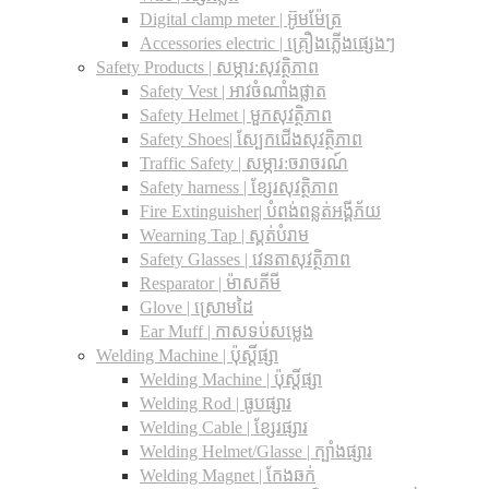
Digital clamp meter | អ៊ូមម៉ែត្រ
Accessories electric | គ្រឿងភ្លើងផ្សេងៗ
Safety Products | សម្ភារ:សុវត្ថិភាព
Safety Vest | អាវចំណាំងផ្លាត
Safety Helmet | មួកសុវត្ថិភាព
Safety Shoes| ស្បែកជើងសុវត្ថិភាព
Traffic Safety​ | សម្ភារ:ចរាចរណ៍
Safety harness | ខ្សែរសុវត្ថិភាព
Fire Extinguisher| បំពង់ពន្លត់អង្គីភ័យ
Wearning Tap | ស្គត់បំរាម
Safety Glasses | វេនតាសុវត្ថិភាព
Resparator | ម៉ាសគីមី
Glove | ស្រោមដៃ
Ear Muff | កាសទប់សម្លេង
Welding Machine | ប៉ុស្តិ៍ផ្សា
Welding Machine | ប៉ុស្តិ៍ផ្សា
Welding Rod | ធូបផ្សារ
Welding Cable | ខ្សែរផ្សារ
Welding Helmet/Glasse | ក្បាំងផ្សារ
Welding Magnet | កែងឆក់