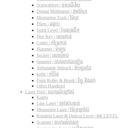
Screwdriver | ទុលណឺវីស
Digital Multimeter | អ៊ូមម៉ែត្រ
Measuring Tools | ម៉ែត្រ
Pliers | ដង្កាប់
Spirit Level | កែវស្ទង់ទឹក
Hex Key | សោរតាន់
Cutter | កន្រ្តៃកាត់
Hammer | ញញួរ
Socket | សោរគ្រាប់
Spanner |​ សោរមាត់ជញ្ជៀន
Adjustable Wrench |​ ម៉ាឡេតដៃ
knife | កាំបិត
Paint Roller & Brush | រឺឡូ និងជក់
Other Handtool
Laser Tool | ឧបករណ៍ឡាស៊ែ
Kapro
Line Laser | ឡាស៊ែបន្ទាត់
Measuring Laser | ម៉ែត្រឡាស៊ែ
Rotation Laser & Optical Level | អូតូ LEVEL
Scanner | ឧបករណ៍រាវរក