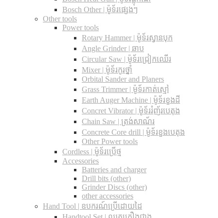
Bosch Other | ម៉ូទ័រផ្សេងៗ
Other tools
Power tools
Rotary Hammer | ម៉ូទ័រស្វានបុក
Angle Grinder | ឆាប
Circular Saw​ | ម៉ូទ័រជ្រៀកឈើរ
Mixer | ម៉ូទ័រកូរថ្នាំ
Orbital Sander and Planers
Grass Trimmer | ម៉ូទ័រកាត់ស្មៅ
Earth Auger Machine | ម៉ូទ័រខួងដី
Concret Vibrator | ម៉ូទ័ររំញ័របេតុង
Chain Saw | ត្រង់សាណ័រ
Concrete Core drill | ម៉ូទ័រខួងបេតុង
Other Power tools
Cordless​ | ម៉ូទ័រប្រើថ្ម
Accessories
Batteries and charger
Drill bits (other)
Grinder Discs (other)
other accessories
Hand Tool | ឧបករណ៍ប្រើដោយដៃ
Handtool Set | ឈុតគ្រឿងជាង