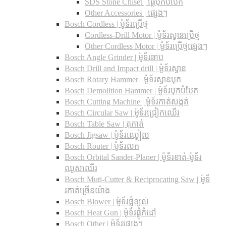
SDS Stone Chiset |​ ផ្លែបុកបំបែក
Other Accessories | ផ្សេងៗ
Bosch Cordless | ម៉ូទ័រប្រើថ្ម
Cordless-Drill Motor | ម៉ូទ័រស្វានប្រើថ្ម
Other Cordless Motor | ម៉ូទ័រប្រើថ្មផ្សេងៗ
Bosch Angle Grinder | ម៉ូទ័រឆាប
Bosch Drill and Impact drill | ម៉ូទ័រស្វាន
Bosch Rotary Hammer | ម៉ូទ័រស្វានបុក
Bosch Demolition Hammer | ម៉ូទ័របុកបំបែក
Bosch Cutting Machine | ម៉ូទ័រកាត់សង្កត់
Bosch Circular Saw | ម៉ូទ័រជ្រៀកឈើរ
Bosch Table Saw | តុកាត់
Bosch Jigsaw | ម៉ូទ័រឈ្វៀល
Bosch Router | ម៉ូទ័រលក
Bosch Orbital Sander-Planer​ | ម៉ូទ័រខាត់-ម៉ូទ័រ
ឈូសឈើរ
Bosch Muti-Cutter & Reciprocating Saw​ | ម៉ូទ័
រកាត់ច្រើនយ៉ាង
Bosch Blower | ម៉ូទ័រផ្លុំខ្យល់
Bosch Heat Gun | ម៉ូទ័រផ្លុំកំដៅ
Bosch Other | ម៉ូទ័រផ្សេងៗ