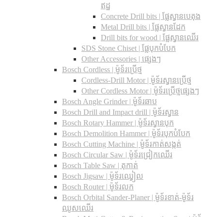
ឥដ្ឋ
Concrete Drill bits |​ ផ្លែស្វានបេតុង
Metal Drill bits |​ ផ្លែស្វានដែក
Drill bits for wood |​ ផ្លែស្វានឈើរ
SDS Stone Chiset |​ ផ្លែបុកបំបែក
Other Accessories | ផ្សេងៗ
Bosch Cordless | ម៉ូទ័រប្រើថ្ម
Cordless-Drill Motor | ម៉ូទ័រស្វានប្រើថ្ម
Other Cordless Motor | ម៉ូទ័រប្រើថ្មផ្សេងៗ
Bosch Angle Grinder | ម៉ូទ័រឆាប
Bosch Drill and Impact drill | ម៉ូទ័រស្វាន
Bosch Rotary Hammer | ម៉ូទ័រស្វានបុក
Bosch Demolition Hammer | ម៉ូទ័របុកបំបែក
Bosch Cutting Machine | ម៉ូទ័រកាត់សង្កត់
Bosch Circular Saw | ម៉ូទ័រជ្រៀកឈើរ
Bosch Table Saw | តុកាត់
Bosch Jigsaw | ម៉ូទ័រឈ្វៀល
Bosch Router | ម៉ូទ័រលក
Bosch Orbital Sander-Planer​ | ម៉ូទ័រខាត់-ម៉ូទ័រ
ឈូសឈើរ