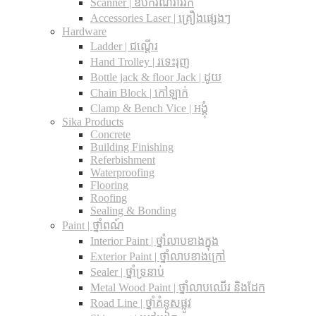
Scanner | ឧបករណ៍រាវរក
Accessories Laser | គ្រឿងផ្សេងៗ
Hardware
Ladder | ជណ្តើរ
Hand Trolley | រទេះរុញ
Bottle jack & floor Jack​ | ដូយ
Chain Block | កៅឡាក់
Clamp & Bench Vice | អង្គុំ
Sika Products
Concrete
Building Finishing
Referbishment
Waterproofing
Flooring
Roofing
Sealing & Bonding
Paint | ថ្នាំពណ៍
Interior Paint | ថ្នាំលាបខាងក្នុង
Exterior Paint | ថ្នាំលាបខាងក្រៅ
Sealer | ថ្នាំទ្រនាប់
Metal Wood Paint | ថ្នាំលាបឈើរ និងដែក
Road Line | ថ្នាំគំនូសផ្លូវ