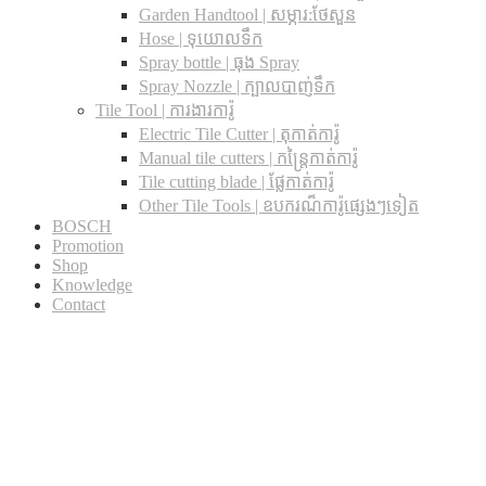
Garden Handtool | សម្ភារ:ថែសួន
Hose | ទុយោលទឹក
Spray bottle | ធុង Spray
Spray Nozzle | ក្បាលបាញ់ទឹក
Tile Tool | ការងារការ៉ូ
Electric Tile Cutter | តុកាត់ការ៉ូ
Manual tile cutters | កន្ត្រៃកាត់ការ៉ូ
Tile cutting blade | ផ្លែកាត់ការ៉ូ
Other Tile Tools | ឧបករណ៏ការ៉ូផ្សេងៗទៀត
BOSCH
Promotion
Shop
Knowledge
Contact