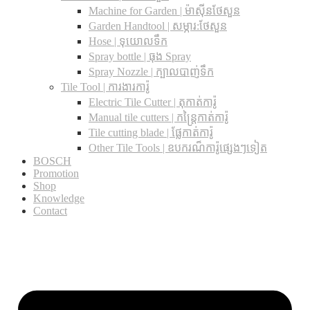
Machine for Garden | ម៉ាស៊ីនថែសួន
Garden Handtool | សម្ភារ:ថែសួន
Hose | ទុយោលទឹក
Spray bottle | ធុង Spray
Spray Nozzle | ក្បាលបាញ់ទឹក
Tile Tool | ការងារការ៉ូ
Electric Tile Cutter | តុកាត់ការ៉ូ
Manual tile cutters | កន្ត្រៃកាត់ការ៉ូ
Tile cutting blade | ផ្លែកាត់ការ៉ូ
Other Tile Tools | ឧបករណ៏ការ៉ូផ្សេងៗទៀត
BOSCH
Promotion
Shop
Knowledge
Contact