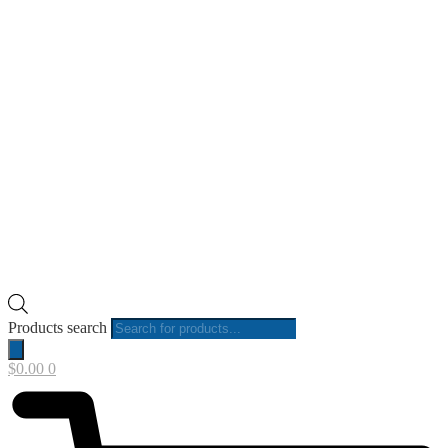
Products search
$
0.00
0