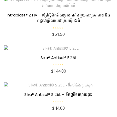
Intraplast® Z HV – ម៉្សៅស៊ីម៉ងត៍សម្រាប់កាត់បន្ថយការស្រកមាឌ និង
ពង្រាវប្រើលាយជាមួយស៊ីម៉ងត៍
R
$
61.50
a
t
e
d
0
o
u
Sika® Antisol® E 25L
t
o
f
5
R
$
144.00
a
t
e
d
0
o
u
Sika® Antisol® S 25L – ទឹកថ្នាំថែរក្សាបេតុង
t
o
f
5
R
$
44.00
a
t
e