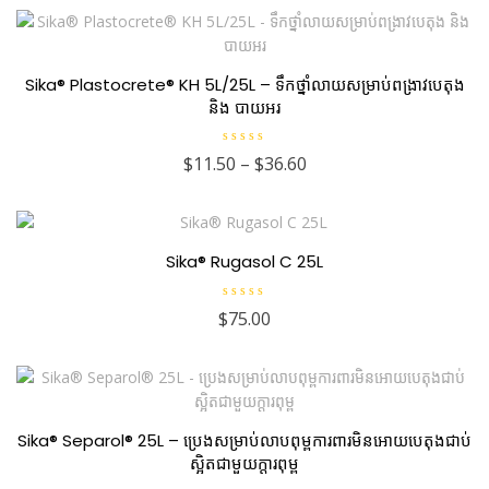
d
0
o
u
t
o
Sika® Plastocrete® KH 5L/25L – ទឹកថ្នាំលាយសម្រាប់ពង្រាវបេតុង
f
5
និង បាយអរ
R
$
11.50
–
$
36.60
a
t
e
d
0
o
u
Sika® Rugasol C 25L
t
o
f
5
R
$
75.00
a
t
e
d
0
o
u
t
o
Sika® Separol® 25L – ប្រេងសម្រាប់លាបពុម្ពការពារមិនអោយបេតុងជាប់
f
5
ស្អិតជាមួយក្តារពុម្ព