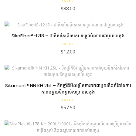
R
$
88.00
a
t
e
d
0
o
u
SikaFiber®-1218 – ជាតិសសៃពិសេស សម្រាប់លាយជាមួយបេតុង
t
o
f
5
R
$
12.00
a
t
e
d
0
o
u
t
o
Sikament® NN KH 25L – ទឹកថ្នាំគីមីពន្លឿនការកកជាមួយនឹងកំរិតនៃការ
f
5
កាត់បន្ថយទឹកខ្ពស់សម្រាប់បេតុង
R
$
57.50
a
t
e
d
0
o
u
t