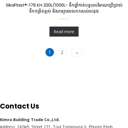
o
SikaPlast®-178 KH​ 200L/1000L- ទឹកថ្នាំកាត់បន្ថយបរិមាណប្រើប្រាស់
f
5
ទឹកកម្រិតខ្ពស់ និងពន្យារពេលកករបស់បេតុង
R
a
t
Read more
e
d
0
o
u
→
1
t
2
o
f
5
Contact Us
Kimra Building Trade Co.,Ltd.
Address: 247AB, Street 271, Toul Tompoung II, Phnom Penh