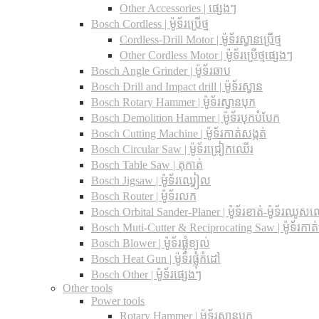
Other Accessories | ផ្សេងៗ
Bosch Cordless | ម៉ូទ័រប្រើថ្ម
Cordless-Drill Motor | ម៉ូទ័រស្វានប្រើថ្ម
Other Cordless Motor | ម៉ូទ័រប្រើថ្មផ្សេងៗ
Bosch Angle Grinder | ម៉ូទ័រឆាប
Bosch Drill and Impact drill | ម៉ូទ័រស្វាន
Bosch Rotary Hammer | ម៉ូទ័រស្វានបុក
Bosch Demolition Hammer | ម៉ូទ័របុកបំបែក
Bosch Cutting Machine | ម៉ូទ័រកាត់សង្កត់
Bosch Circular Saw | ម៉ូទ័រជ្រៀកឈើរ
Bosch Table Saw | តុកាត់
Bosch Jigsaw | ម៉ូទ័រឈ្វៀល
Bosch Router | ម៉ូទ័រលក
Bosch Orbital Sander-Planer​ | ម៉ូទ័រខាត់-ម៉ូទ័រឈូស
Bosch Muti-Cutter & Reciprocating Saw​ | ម៉ូទ័រកាត
Bosch Blower | ម៉ូទ័រផ្លុំខ្យល់
Bosch Heat Gun | ម៉ូទ័រផ្លុំកំដៅ
Bosch Other | ម៉ូទ័រផ្សេងៗ
Other tools
Power tools
Rotary Hammer | ម៉ូទ័រស្វានបុក