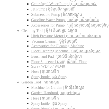
Centrifugal Water Pump | ម៉ូទ័បូមទឹកគូទខ្យង
Jet Pump | ម៉ូទ័បូមទឹកក្បាលដំរី
Submersible Pump | ទំលាក់អណ្តូង
Gasoline Water Pump | ម៉ាស៊ីនបូមទឹកប្រើសាំង
Accessories for Pump | គ្រឿងបន្ទាប់បន្សំសម្រាប់ម៉ូទ័ប
Cleaning Tool | ម៉ូទ័រ និងសម្ភារ:សម្អាត
High Pressure Motor | ម៉ូទ័របាញ់ទឹកលាងសម្អាត
Vacuum Cleaner | ម៉ូម៉ូទ័បូមធូលី
Accessories for Cleaning Machine
Floor Cleaning Machine | ម៉ាស៊ីនសម្អាតផ្ទៃបាត
Brush and Pad | ច្រាស់និងប៉ុងប៉ូលា
Floor Squeegee| ដងកៀរទឺកលើ Floor
Spray WD40 / WD40
Hose | ទុយោលទឹក
Spray bottle | ធុង Spray
Garden Tool | ការងារសួន
Machine for Garden | ម៉ាស៊ីនថែសួន
Garden Handtool | សម្ភារ:ថែសួន
Hose | ទុយោលទឹក
Spray bottle | ធុង Spray
Spray Nozzle | ក្បាលបាញ់ទឹក