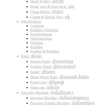
Hand Trolley | រទេះរុញ
Bottle jack & floor Jack​ | ដូយ
Chain Block | កៅឡាក់
Clamp & Bench Vice | អង្គុំ
Sika Products
Concrete
Building Finishing
Referbishment
Waterproofing
Flooring
Roofing
Sealing & Bonding
Paint | ថ្នាំពណ៍
Interior Paint | ថ្នាំលាបខាងក្នុង
Exterior Paint | ថ្នាំលាបខាងក្រៅ
Sealer | ថ្នាំទ្រនាប់
Metal Wood Paint | ថ្នាំលាបឈើរ និងដែក
Road Line | ថ្នាំគំនូសផ្លូវ
Skimcoat | ម្សៅបៀក
Specailly Machine | ម៉ាស៊ីនពិសេសៗ
injection Machine | ម៉ាស៊ីនបាញ់ស្នាមប្រេះ
Flooring Grinder Machine | ម៉ាស៊ីនខាត់ប៉ូលា