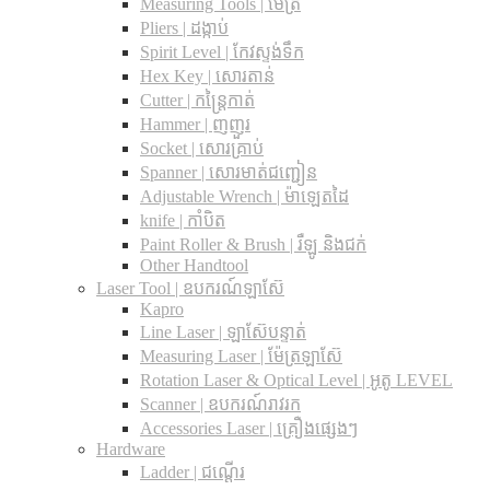
Measuring Tools | ម៉ែត្រ
Pliers | ដង្កាប់
Spirit Level | កែវស្ទង់ទឹក
Hex Key | សោរតាន់
Cutter | កន្រ្តៃកាត់
Hammer | ញញួរ
Socket | សោរគ្រាប់
Spanner |​ សោរមាត់ជញ្ជៀន
Adjustable Wrench |​ ម៉ាឡេតដៃ
knife | កាំបិត
Paint Roller & Brush | រឺឡូ និងជក់
Other Handtool
Laser Tool | ឧបករណ៍ឡាស៊ែ
Kapro
Line Laser | ឡាស៊ែបន្ទាត់
Measuring Laser | ម៉ែត្រឡាស៊ែ
Rotation Laser & Optical Level | អូតូ LEVEL
Scanner | ឧបករណ៍រាវរក
Accessories Laser | គ្រឿងផ្សេងៗ
Hardware
Ladder | ជណ្តើរ