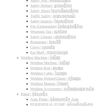
Safety Vest | អាវចំណាំងផ្លាត
Safety Helmet | មួកសុវត្ថិភាព
Safety Shoes| ស្បែកជើងសុវត្ថិភាព
Traffic Safety​ | សម្ភារ:ចរាចរណ៍
Safety harness | ខ្សែរសុវត្ថិភាព
Fire Extinguisher| បំពង់ពន្លត់អង្គីភ័យ
Wearning Tap | ស្គត់បំរាម
Safety Glasses | វេនតាសុវត្ថិភាព
Resparator | ម៉ាសគីមី
Glove | ស្រោមដៃ
Ear Muff | កាសទប់សម្លេង
Welding Machine | ប៉ុស្តិ៍ផ្សា
Welding Machine | ប៉ុស្តិ៍ផ្សា
Welding Rod | ធូបផ្សារ
Welding Cable | ខ្សែរផ្សារ
Welding Helmet/Glasse | ក្បាំងផ្សារ
Welding Magnet | កែងឆក់
Welding Accessories | គ្រឿងផ្សារផ្សេងៗទៀត
Pump | ម៉ូទ័របូមទឹក
Auto Pump | ម៉ូទ័រជម្រុញទឹក Auto
PERIPHERAL PUMP | ម៉ូទ័បូមទឹកលើគោក