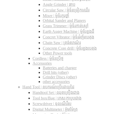
Angle Grinder | ឆាប
Circular Saw​ | ម៉ូទ័រជ្រៀកឈើរ
Mixer | ម៉ូទ័រកូរថ្នាំ
Orbital Sander and Planers
Grass Trimmer | ម៉ូទ័រកាត់ស្មៅ
Earth Auger Machine | ម៉ូទ័រខួងដី
Concret Vibrator | ម៉ូទ័ររំញ័របេតុង
Chain Saw | ត្រង់សាណ័រ
Concrete Core drill | ម៉ូទ័រខួងបេតុង
Other Power tools
Cordless​ | ម៉ូទ័រប្រើថ្ម
Accessories
Batteries and charger
Drill bits (other)
Grinder Discs (other)
other accessories
Hand Tool | ឧបករណ៍ប្រើដោយដៃ
Handtool Set | ឈុតគ្រឿងជាង
Tool box/Bag | កេស/កាបូបជាង
Screwdriver | ទុលណឺវីស
Digital Multimeter | អ៊ូមម៉ែត្រ