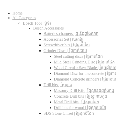
Home
All Categories
Bosch Tool | ម៉ូទ័រ
Bosch Accessories
Batteries-chargers | ថ្ម និងឆ្នាំងសាក
Accessories Set | ឈុតផ្លែ
Screwdriver bits | ផ្លែទួណឺវីស
Grinder Discs |​ ផ្លែកាត់/ឆាប
Steel cutting discs |​ ផ្លែកាត់ដែក
Mild Steel Grinding Disc | ផ្លែឆាបដែក
Wood Circular Saw Blade | ផ្លែជ្រៀក
Diamond Disc for tile/concrete​ | ផ្លែកាត់
Diamond Concrete grinders | ផ្លែឆាបប
Drill bits |​ ផ្លែស្វាន
Masonry Drill Bits |​ ផ្លែស្វានជញ្ជាំងឥដ្ឋ
Concrete Drill bits |​ ផ្លែស្វានបេតុង
Metal Drill bits |​ ផ្លែស្វានដែក
Drill bits for wood |​ ផ្លែស្វានឈើរ
SDS Stone Chiset |​ ផ្លែបុកបំបែក