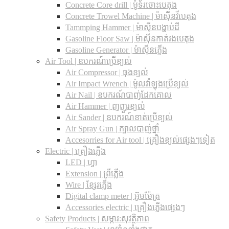
Concrete Core drill | ម៉ូទ័រចោះបេតុង
Concrete Trowel Machine | ម៉ាស៊ីនវីបេតុង
Tammping Hammer | ម៉ាស៊ីនបង្ហាប់ដី
Gasoline Floor Saw | ម៉ាស៊ីនកាត់រងបេតុង
Gasoline Generator | ម៉ាស៊ីនភ្លើង
Air Tool | ឧបករណ៍ប្រើខ្យល់
Air Compressor | ធុងខ្យល់
Air Impact Wrench | ម៉ូលវ៉ាឡុងប្រើខ្យល់
Air Nail | ឧបករណ៍បាញ់ដែកគោល
Air Hammer | ញញួរខ្យល់
Air Sander | ឧបករណ៍ខាត់ប្រើខ្យល់
Air Spray Gun | ក្បាលបាញ់ថ្នាំ
Accesorries for Air tool | គ្រឿងខ្យល់ផ្សេងៗទៀត
Electric | គ្រឿងភ្លើង
LED | ហ្វា
Extension | ព្រីភ្លើង
Wire | ខ្សែរភ្លើង
Digital clamp meter | អ៊ូមម៉ែត្រ
Accessories electric | គ្រឿងភ្លើងផ្សេងៗ
Safety Products | សម្ភារ:សុវត្ថិភាព