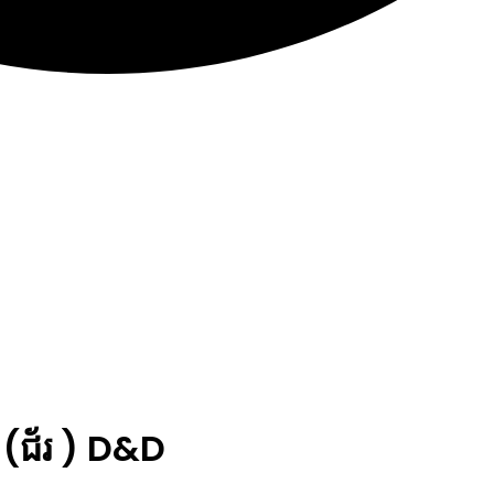
(ជ័រ ) D&D