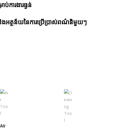
្រាប់ការងារធ្ងន់
ូវ និងអត្ថន័យនៃការប្រើប្រាស់ពណ៌និមួយៗ
Air