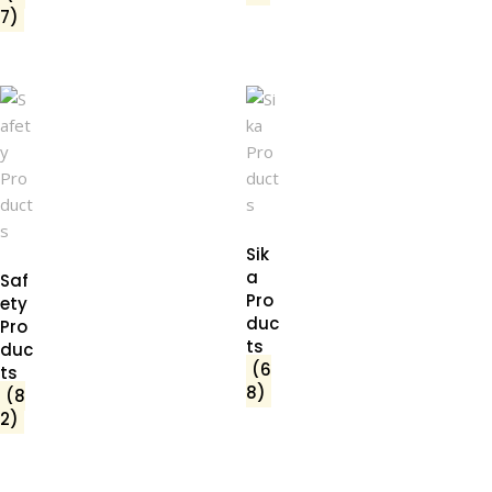
7)
Sik
a
Saf
Pro
ety
duc
Pro
ts
duc
(6
ts
8)
(8
2)