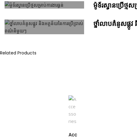
ម៉ូទ័រស្វានប្រើថ្មសម
ថ្នាំលាបគំនូសផ្ល
Related Products
Acc