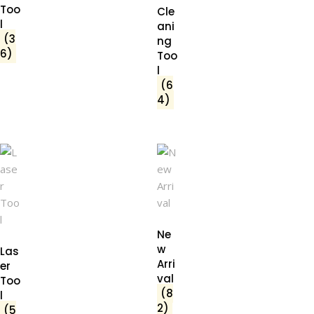
Too
Cle
l
ani
(3
ng
6)
Too
l
(6
4)
Ne
w
Las
Arri
er
val
Too
(8
l
2)
(5