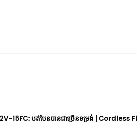
-15FC: បត់បែនបានជាច្រើ​នទម្រង់ | Cordless Fl