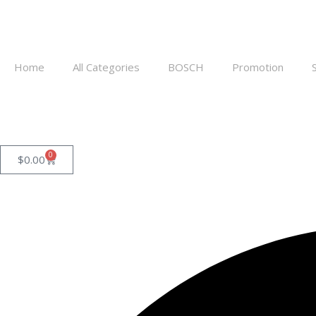
Home
All Categories
BOSCH
Promotion
0
$
0.00