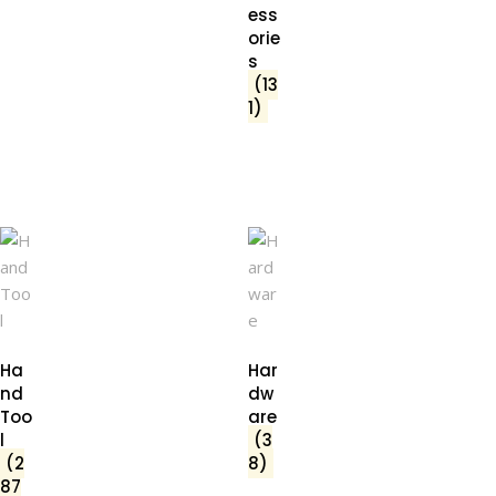
ess
orie
s
(13
1)
Ha
Har
nd
dw
Too
are
l
(3
(2
8)
87