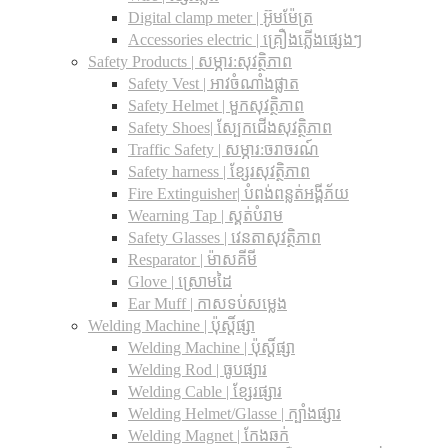
Digital clamp meter | អ៊ូមម៉ែត្រ
Accessories electric | គ្រឿងភ្លើងផ្សេងៗ
Safety Products | សម្ភារ:សុវត្ថិភាព
Safety Vest | អាវចំណាំងផ្លាត
Safety Helmet | មួកសុវត្ថិភាព
Safety Shoes| ស្បែកជើងសុវត្ថិភាព
Traffic Safety​ | សម្ភារ:ចរាចរណ៍
Safety harness | ខ្សែរសុវត្ថិភាព
Fire Extinguisher| បំពង់ពន្លត់អង្គីភ័យ
Wearning Tap | ស្គត់បំរាម
Safety Glasses | វេនតាសុវត្ថិភាព
Resparator | ម៉ាសគីមី
Glove | ស្រោមដៃ
Ear Muff | កាសទប់សម្លេង
Welding Machine | ប៉ុស្តិ៍ផ្សា
Welding Machine | ប៉ុស្តិ៍ផ្សា
Welding Rod | ធូបផ្សារ
Welding Cable | ខ្សែរផ្សារ
Welding Helmet/Glasse | ក្បាំងផ្សារ
Welding Magnet | កែងឆក់