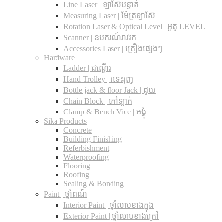
Line Laser | ឡាស៊ែបន្ទាត់
Measuring Laser | ម៉ែត្រឡាស៊ែ
Rotation Laser & Optical Level | អូតូ LEVEL
Scanner | ឧបករណ៍រាវរក
Accessories Laser | គ្រឿងផ្សេងៗ
Hardware
Ladder | ជណ្តើរ
Hand Trolley | រទេះរុញ
Bottle jack & floor Jack​ | ដូយ
Chain Block | កៅឡាក់
Clamp & Bench Vice | អង្គុំ
Sika Products
Concrete
Building Finishing
Referbishment
Waterproofing
Flooring
Roofing
Sealing & Bonding
Paint | ថ្នាំពណ៍
Interior Paint | ថ្នាំលាបខាងក្នុង
Exterior Paint | ថ្នាំលាបខាងក្រៅ