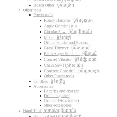
Bosch Other | ម៉ូទ័រផ្សេងៗ
Other tools
Power tools
Rotary Hammer | ម៉ូទ័រស្វានបុក
Angle Grinder | ឆាប
Circular Saw​ | ម៉ូទ័រជ្រៀកឈើរ
Mixer | ម៉ូទ័រកូរថ្នាំ
Orbital Sander and Planers
Grass Trimmer | ម៉ូទ័រកាត់ស្មៅ
Earth Auger Machine | ម៉ូទ័រខួងដី
Concret Vibrator | ម៉ូទ័ររំញ័របេតុង
Chain Saw | ត្រង់សាណ័រ
Concrete Core drill | ម៉ូទ័រខួងបេតុង
Other Power tools
Cordless​ | ម៉ូទ័រប្រើថ្ម
Accessories
Batteries and charger
Drill bits (other)
Grinder Discs (other)
other accessories
Hand Tool | ឧបករណ៍ប្រើដោយដៃ
Handtool Set | ឈុតគ្រឿងជាង