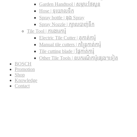
Garden Handtool | សម្ភារ:ថែសួន
Hose | ទុយោលទឹក
Spray bottle | ធុង Spray
Spray Nozzle | ក្បាលបាញ់ទឹក
Tile Tool | ការងារការ៉ូ
Electric Tile Cutter | តុកាត់ការ៉ូ
Manual tile cutters | កន្ត្រៃកាត់ការ៉ូ
Tile cutting blade | ផ្លែកាត់ការ៉ូ
Other Tile Tools | ឧបករណ៏ការ៉ូផ្សេងៗទៀត
BOSCH
Promotion
Shop
Knowledge
Contact