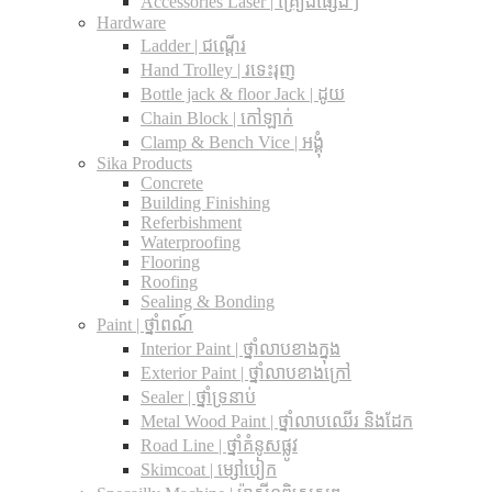
Accessories Laser | គ្រឿងផ្សេងៗ
Hardware
Ladder | ជណ្តើរ
Hand Trolley | រទេះរុញ
Bottle jack & floor Jack​ | ដូយ
Chain Block | កៅឡាក់
Clamp & Bench Vice | អង្គុំ
Sika Products
Concrete
Building Finishing
Referbishment
Waterproofing
Flooring
Roofing
Sealing & Bonding
Paint | ថ្នាំពណ៍
Interior Paint | ថ្នាំលាបខាងក្នុង
Exterior Paint | ថ្នាំលាបខាងក្រៅ
Sealer | ថ្នាំទ្រនាប់
Metal Wood Paint | ថ្នាំលាបឈើរ និងដែក
Road Line | ថ្នាំគំនូសផ្លូវ
Skimcoat | ម្សៅបៀក