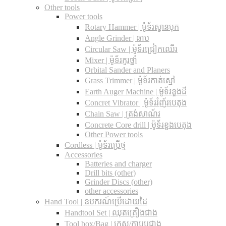
Other tools
Power tools
Rotary Hammer | ម៉ូទ័រស្វានបុក
Angle Grinder | ឆាប
Circular Saw​ | ម៉ូទ័រជ្រៀកឈើរ
Mixer | ម៉ូទ័រកូរថ្នាំ
Orbital Sander and Planers
Grass Trimmer | ម៉ូទ័រកាត់ស្មៅ
Earth Auger Machine | ម៉ូទ័រខួងដី
Concret Vibrator | ម៉ូទ័ររំញ័របេតុង
Chain Saw | ត្រង់សាណ័រ
Concrete Core drill | ម៉ូទ័រខួងបេតុង
Other Power tools
Cordless​ | ម៉ូទ័រប្រើថ្ម
Accessories
Batteries and charger
Drill bits (other)
Grinder Discs (other)
other accessories
Hand Tool | ឧបករណ៍ប្រើដោយដៃ
Handtool Set | ឈុតគ្រឿងជាង
Tool box/Bag | កេស/កាបូបជាង