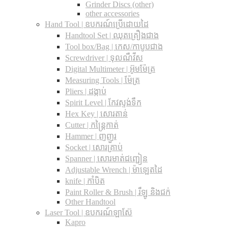
Grinder Discs (other)
other accessories
Hand Tool | ឧបករណ៍ប្រើដោយដៃ
Handtool Set | ឈុតគ្រឿងជាង
Tool box/Bag | កេស/កាបូបជាង
Screwdriver | ទុលណឺវីស
Digital Multimeter | អ៊ូមម៉ែត្រ
Measuring Tools | ម៉ែត្រ
Pliers | ដង្កាប់
Spirit Level | កែវស្ទង់ទឹក
Hex Key | សោរតាន់
Cutter | កន្រ្តៃកាត់
Hammer | ញញួរ
Socket | សោរគ្រាប់
Spanner |​ សោរមាត់ជញ្ជៀន
Adjustable Wrench |​ ម៉ាឡេតដៃ
knife | កាំបិត
Paint Roller & Brush | រឺឡូ និងជក់
Other Handtool
Laser Tool | ឧបករណ៍ឡាស៊ែ
Kapro