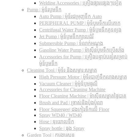
Welding Accessories | គ្រឿងផ្សារផ្សេងៗទៀត
Pump | ម៉ូទ័របូមទឹក
Auto Pump | ម៉ូទ័រជម្រុញទឹក Auto
PERIPHERAL PUMP | ម៉ូទ័បូមទឹកលើគោក
Centrifugal Water Pump | ម៉ូទ័បូមទឹកគូទខ្យង
Jet Pump | ម៉ូទ័បូមទឹកក្បាលដំរី
Submersible Pump | ទំលាក់អណ្តូង
Gasoline Water Pump | ម៉ាស៊ីនបូមទឹកប្រើសាំង
Accessories for Pump | គ្រឿងបន្ទាប់បន្សំសម្រាប់
ម៉ូទ័បូមទឹក
Cleaning Tool | ម៉ូទ័រ និងសម្ភារ:សម្អាត
High Pressure Motor | ម៉ូទ័របាញ់ទឹកលាងសម្អាត
Vacuum Cleaner | ម៉ូម៉ូទ័បូមធូលី
Accessories for Cleaning Machine
Floor Cleaning Machine | ម៉ាស៊ីនសម្អាតផ្ទៃបាត
Brush and Pad | ច្រាស់និងប៉ុងប៉ូលា
Floor Squeegee| ដងកៀរទឺកលើ Floor
Spray WD40 / WD40
Hose | ទុយោលទឹក
Spray bottle | ធុង Spray
Garden Tool | ការងារសួន