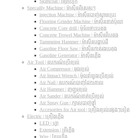
Skimcoat | ម្សៅបៀក
Specailly Machine | ម៉ាស៊ីនពិសេសៗ
injection Machine | ម៉ាស៊ីនបាញ់ស្នាមប្រេះ
Flooring Grinder Machine | ម៉ាស៊ីនខាត់ប៉ូលា
Concrete Core drill | ម៉ូទ័រចោះបេតុង
Concrete Trowel Machine | ម៉ាស៊ីនវីបេតុង
Tammping Hammer | ម៉ាស៊ីនបង្ហាប់ដី
Gasoline Floor Saw | ម៉ាស៊ីនកាត់រងបេតុង
Gasoline Generator | ម៉ាស៊ីនភ្លើង
Air Tool | ឧបករណ៍ប្រើខ្យល់
Air Compressor | ធុងខ្យល់
Air Impact Wrench | ម៉ូលវ៉ាឡុងប្រើខ្យល់
Air Nail | ឧបករណ៍បាញ់ដែកគោល
Air Hammer | ញញួរខ្យល់
Air Sander | ឧបករណ៍ខាត់ប្រើខ្យល់
Air Spray Gun | ក្បាលបាញ់ថ្នាំ
Accesorries for Air tool | គ្រឿងខ្យល់ផ្សេងៗទៀត
Electric | គ្រឿងភ្លើង
LED | ហ្វា
Extension | ព្រីភ្លើង
Wire | ខ្សែរភ្លើង