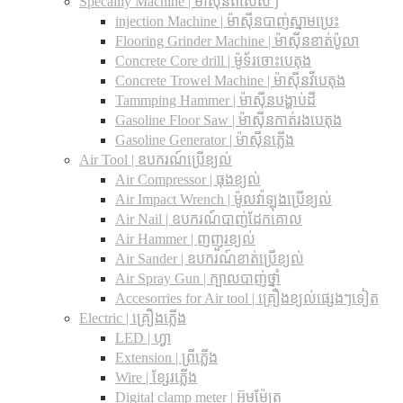
Specailly Machine | ម៉ាស៊ីនពិសេសៗ
injection Machine | ម៉ាស៊ីនបាញ់ស្នាមប្រេះ
Flooring Grinder Machine | ម៉ាស៊ីនខាត់ប៉ូលា
Concrete Core drill | ម៉ូទ័រចោះបេតុង
Concrete Trowel Machine | ម៉ាស៊ីនវីបេតុង
Tammping Hammer | ម៉ាស៊ីនបង្ហាប់ដី
Gasoline Floor Saw | ម៉ាស៊ីនកាត់រងបេតុង
Gasoline Generator | ម៉ាស៊ីនភ្លើង
Air Tool | ឧបករណ៍ប្រើខ្យល់
Air Compressor | ធុងខ្យល់
Air Impact Wrench | ម៉ូលវ៉ាឡុងប្រើខ្យល់
Air Nail | ឧបករណ៍បាញ់ដែកគោល
Air Hammer | ញញួរខ្យល់
Air Sander | ឧបករណ៍ខាត់ប្រើខ្យល់
Air Spray Gun | ក្បាលបាញ់ថ្នាំ
Accesorries for Air tool | គ្រឿងខ្យល់ផ្សេងៗទៀត
Electric | គ្រឿងភ្លើង
LED | ហ្វា
Extension | ព្រីភ្លើង
Wire | ខ្សែរភ្លើង
Digital clamp meter | អ៊ូមម៉ែត្រ