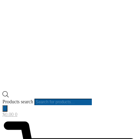
Products search
$
0.00
0