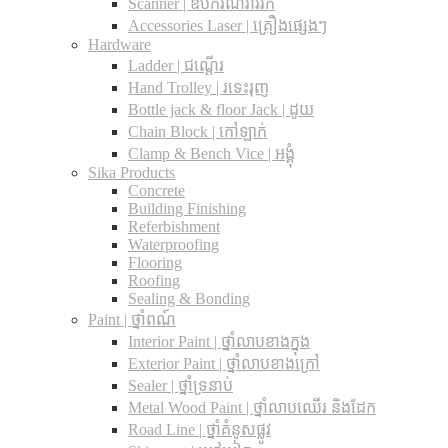
Scanner | ឧបករណ៍រាវរក
Accessories Laser | គ្រឿងផ្សេងៗ
Hardware
Ladder | ជណ្តើរ
Hand Trolley | រទេះរុញ
Bottle jack & floor Jack​ | ដូយ
Chain Block | កៅឡាក់
Clamp & Bench Vice | អង្គុំ
Sika Products
Concrete
Building Finishing
Referbishment
Waterproofing
Flooring
Roofing
Sealing & Bonding
Paint | ថ្នាំពណ៍
Interior Paint | ថ្នាំលាបខាងក្នុង
Exterior Paint | ថ្នាំលាបខាងក្រៅ
Sealer | ថ្នាំទ្រនាប់
Metal Wood Paint | ថ្នាំលាបឈើរ និងដែក
Road Line | ថ្នាំគំនូសផ្លូវ