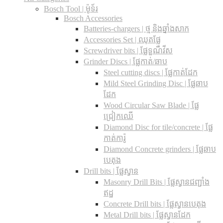
Bosch Tool | ម៉ូទ័រ
Bosch Accessories
Batteries-chargers | ថ្ម និងឆ្នាំងសាក
Accessories Set | ឈុតផ្លែ
Screwdriver bits | ផ្លែទួណឺវីស
Grinder Discs |​ ផ្លែកាត់/ឆាប
Steel cutting discs |​ ផ្លែកាត់ដែក
Mild Steel Grinding Disc | ផ្លែឆាប
ដែក
Wood Circular Saw Blade | ផ្លែ
ជ្រៀកឈើ
Diamond Disc for tile/concrete​ | ផ្លែ
កាត់ការ៉ូ
Diamond Concrete grinders | ផ្លែឆាប
បេតុង
Drill bits |​ ផ្លែស្វាន
Masonry Drill Bits |​ ផ្លែស្វានជញ្ជាំង
ឥដ្ឋ
Concrete Drill bits |​ ផ្លែស្វានបេតុង
Metal Drill bits |​ ផ្លែស្វានដែក