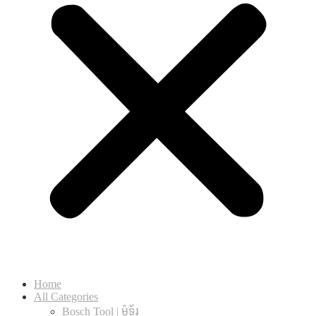
Home
All Categories
Bosch Tool | ម៉ូទ័រ