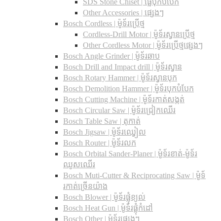
SDS Stone Chiset |​ ផ្លែបុកបំបែក
Other Accessories | ផ្សេងៗ
Bosch Cordless | ម៉ូទ័រប្រើថ្ម
Cordless-Drill Motor | ម៉ូទ័រស្វានប្រើថ្ម
Other Cordless Motor | ម៉ូទ័រប្រើថ្មផ្សេងៗ
Bosch Angle Grinder | ម៉ូទ័រឆាប
Bosch Drill and Impact drill | ម៉ូទ័រស្វាន
Bosch Rotary Hammer | ម៉ូទ័រស្វានបុក
Bosch Demolition Hammer | ម៉ូទ័របុកបំបែក
Bosch Cutting Machine | ម៉ូទ័រកាត់សង្កត់
Bosch Circular Saw | ម៉ូទ័រជ្រៀកឈើរ
Bosch Table Saw | តុកាត់
Bosch Jigsaw | ម៉ូទ័រឈ្វៀល
Bosch Router | ម៉ូទ័រលក
Bosch Orbital Sander-Planer​ | ម៉ូទ័រខាត់-ម៉ូទ័រ
ឈូសឈើរ
Bosch Muti-Cutter & Reciprocating Saw​ | ម៉ូទ័
រកាត់ច្រើនយ៉ាង
Bosch Blower | ម៉ូទ័រផ្លុំខ្យល់
Bosch Heat Gun | ម៉ូទ័រផ្លុំកំដៅ
Bosch Other | ម៉ូទ័រផ្សេងៗ