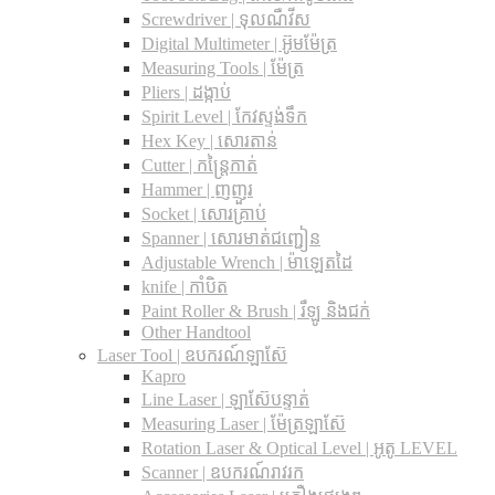
Screwdriver | ទុលណឺវីស
Digital Multimeter | អ៊ូមម៉ែត្រ
Measuring Tools | ម៉ែត្រ
Pliers | ដង្កាប់
Spirit Level | កែវស្ទង់ទឹក
Hex Key | សោរតាន់
Cutter | កន្រ្តៃកាត់
Hammer | ញញួរ
Socket | សោរគ្រាប់
Spanner |​ សោរមាត់ជញ្ជៀន
Adjustable Wrench |​ ម៉ាឡេតដៃ
knife | កាំបិត
Paint Roller & Brush | រឺឡូ និងជក់
Other Handtool
Laser Tool | ឧបករណ៍ឡាស៊ែ
Kapro
Line Laser | ឡាស៊ែបន្ទាត់
Measuring Laser | ម៉ែត្រឡាស៊ែ
Rotation Laser & Optical Level | អូតូ LEVEL
Scanner | ឧបករណ៍រាវរក