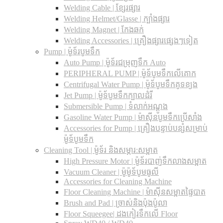
Welding Cable | ខ្សែរផ្សារ
Welding Helmet/Glasse | ក្បាំងផ្សារ
Welding Magnet | កែងឆក់
Welding Accessories | គ្រឿងផ្សារផ្សេងៗទៀត
Pump | ម៉ូទ័របូមទឹក
Auto Pump | ម៉ូទ័រជម្រុញទឹក Auto
PERIPHERAL PUMP | ម៉ូទ័បូមទឹកលើគោក
Centrifugal Water Pump | ម៉ូទ័បូមទឹកគូទខ្យង
Jet Pump | ម៉ូទ័បូមទឹកក្បាលដំរី
Submersible Pump | ទំលាក់អណ្តូង
Gasoline Water Pump | ម៉ាស៊ីនបូមទឹកប្រើសាំង
Accessories for Pump | គ្រឿងបន្ទាប់បន្សំសម្រាប់
ម៉ូទ័បូមទឹក
Cleaning Tool | ម៉ូទ័រ និងសម្ភារ:សម្អាត
High Pressure Motor | ម៉ូទ័របាញ់ទឹកលាងសម្អាត
Vacuum Cleaner | ម៉ូម៉ូទ័បូមធូលី
Accessories for Cleaning Machine
Floor Cleaning Machine | ម៉ាស៊ីនសម្អាតផ្ទៃបាត
Brush and Pad | ច្រាស់និងប៉ុងប៉ូលា
Floor Squeegee| ដងកៀរទឺកលើ Floor