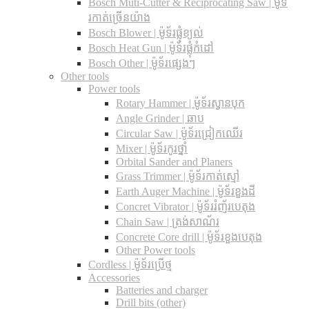
Bosch Muti-Cutter & Reciprocating Saw​ | ម៉ូទ័
រកាត់ច្រើនយ៉ាង
Bosch Blower | ម៉ូទ័រផ្លុំខ្យល់
Bosch Heat Gun | ម៉ូទ័រផ្លុំកំដៅ
Bosch Other | ម៉ូទ័រផ្សេងៗ
Other tools
Power tools
Rotary Hammer | ម៉ូទ័រស្វានបុក
Angle Grinder | ឆាប
Circular Saw​ | ម៉ូទ័រជ្រៀកឈើរ
Mixer | ម៉ូទ័រកូរថ្នាំ
Orbital Sander and Planers
Grass Trimmer | ម៉ូទ័រកាត់ស្មៅ
Earth Auger Machine | ម៉ូទ័រខួងដី
Concret Vibrator | ម៉ូទ័ររំញ័របេតុង
Chain Saw | ត្រង់សាណ័រ
Concrete Core drill | ម៉ូទ័រខួងបេតុង
Other Power tools
Cordless​ | ម៉ូទ័រប្រើថ្ម
Accessories
Batteries and charger
Drill bits (other)