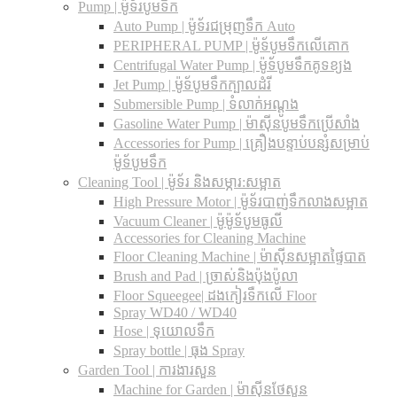
Pump | ម៉ូទ័របូមទឹក
Auto Pump | ម៉ូទ័រជម្រុញទឹក Auto
PERIPHERAL PUMP | ម៉ូទ័បូមទឹកលើគោក
Centrifugal Water Pump | ម៉ូទ័បូមទឹកគូទខ្យង
Jet Pump | ម៉ូទ័បូមទឹកក្បាលដំរី
Submersible Pump | ទំលាក់អណ្តូង
Gasoline Water Pump | ម៉ាស៊ីនបូមទឹកប្រើសាំង
Accessories for Pump | គ្រឿងបន្ទាប់បន្សំសម្រាប់
ម៉ូទ័បូមទឹក
Cleaning Tool | ម៉ូទ័រ និងសម្ភារ:សម្អាត
High Pressure Motor | ម៉ូទ័របាញ់ទឹកលាងសម្អាត
Vacuum Cleaner | ម៉ូម៉ូទ័បូមធូលី
Accessories for Cleaning Machine
Floor Cleaning Machine | ម៉ាស៊ីនសម្អាតផ្ទៃបាត
Brush and Pad | ច្រាស់និងប៉ុងប៉ូលា
Floor Squeegee| ដងកៀរទឺកលើ Floor
Spray WD40 / WD40
Hose | ទុយោលទឹក
Spray bottle | ធុង Spray
Garden Tool | ការងារសួន
Machine for Garden | ម៉ាស៊ីនថែសួន