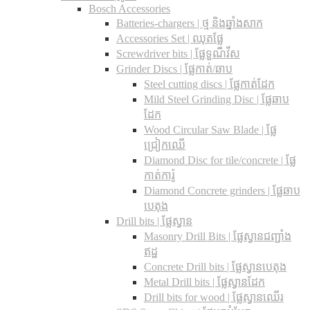
Bosch Accessories
Batteries-chargers | ថ្ម និងឆ្នាំងសាក
Accessories Set | ឈុតផ្លែ
Screwdriver bits | ផ្លែទួណឺវីស
Grinder Discs |​ ផ្លែកាត់/ឆាប
Steel cutting discs |​ ផ្លែកាត់ដែក
Mild Steel Grinding Disc | ផ្លែឆាប
ដែក
Wood Circular Saw Blade | ផ្លែ
ជ្រៀកឈើ
Diamond Disc for tile/concrete​ | ផ្លែ
កាត់ការ៉ូ
Diamond Concrete grinders | ផ្លែឆាប
បេតុង
Drill bits |​ ផ្លែស្វាន
Masonry Drill Bits |​ ផ្លែស្វានជញ្ជាំង
ឥដ្ឋ
Concrete Drill bits |​ ផ្លែស្វានបេតុង
Metal Drill bits |​ ផ្លែស្វានដែក
Drill bits for wood |​ ផ្លែស្វានឈើរ