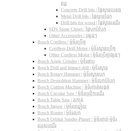
ឥដ្ឋ
Concrete Drill bits |​ ផ្លែស្វានបេតុង
Metal Drill bits |​ ផ្លែស្វានដែក
Drill bits for wood |​ ផ្លែស្វានឈើរ
SDS Stone Chiset |​ ផ្លែបុកបំបែក
Other Accessories | ផ្សេងៗ
Bosch Cordless | ម៉ូទ័រប្រើថ្ម
Cordless-Drill Motor | ម៉ូទ័រស្វានប្រើថ្ម
Other Cordless Motor | ម៉ូទ័រប្រើថ្មផ្សេងៗ
Bosch Angle Grinder | ម៉ូទ័រឆាប
Bosch Drill and Impact drill | ម៉ូទ័រស្វាន
Bosch Rotary Hammer | ម៉ូទ័រស្វានបុក
Bosch Demolition Hammer | ម៉ូទ័របុកបំបែក
Bosch Cutting Machine | ម៉ូទ័រកាត់សង្កត់
Bosch Circular Saw | ម៉ូទ័រជ្រៀកឈើរ
Bosch Table Saw | តុកាត់
Bosch Jigsaw | ម៉ូទ័រឈ្វៀល
Bosch Router | ម៉ូទ័រលក
Bosch Orbital Sander-Planer​ | ម៉ូទ័រខាត់-ម៉ូទ័រ
ឈូសឈើរ