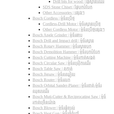
Drill bits for wood |​ ផ្លែស្វានឈើរ
SDS Stone Chiset |​ ផ្លែបុកបំបែក
Other Accessories | ផ្សេងៗ
Bosch Cordless | ម៉ូទ័រប្រើថ្ម
Cordless-Drill Motor | ម៉ូទ័រស្វានប្រើថ្ម
Other Cordless Motor | ម៉ូទ័រប្រើថ្មផ្សេងៗ
Bosch Angle Grinder | ម៉ូទ័រឆាប
Bosch Drill and Impact drill | ម៉ូទ័រស្វាន
Bosch Rotary Hammer | ម៉ូទ័រស្វានបុក
Bosch Demolition Hammer | ម៉ូទ័របុកបំបែក
Bosch Cutting Machine | ម៉ូទ័រកាត់សង្កត់
Bosch Circular Saw | ម៉ូទ័រជ្រៀកឈើរ
Bosch Table Saw | តុកាត់
Bosch Jigsaw | ម៉ូទ័រឈ្វៀល
Bosch Router | ម៉ូទ័រលក
Bosch Orbital Sander-Planer​ | ម៉ូទ័រខាត់-ម៉ូទ័រ
ឈូសឈើរ
Bosch Muti-Cutter & Reciprocating Saw​ | ម៉ូទ័
រកាត់ច្រើនយ៉ាង
Bosch Blower | ម៉ូទ័រផ្លុំខ្យល់
Bosch Heat Gun | ម៉ូទ័រផ្លុំកំដៅ