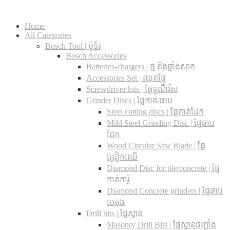
Home
All Categories
Bosch Tool | ម៉ូទ័រ
Bosch Accessories
Batteries-chargers | ថ្ម និងឆ្នាំងសាក
Accessories Set | ឈុតផ្លែ
Screwdriver bits | ផ្លែទួណឺវីស
Grinder Discs |​ ផ្លែកាត់/ឆាប
Steel cutting discs |​ ផ្លែកាត់ដែក
Mild Steel Grinding Disc | ផ្លែឆាប
ដែក
Wood Circular Saw Blade | ផ្លែ
ជ្រៀកឈើ
Diamond Disc for tile/concrete​ | ផ្លែ
កាត់ការ៉ូ
Diamond Concrete grinders | ផ្លែឆាប
បេតុង
Drill bits |​ ផ្លែស្វាន
Masonry Drill Bits |​ ផ្លែស្វានជញ្ជាំង