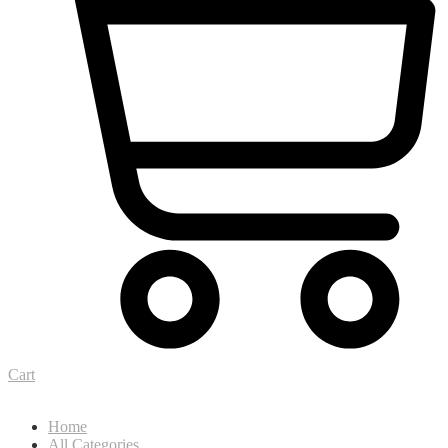
Cart
Home
All Categories