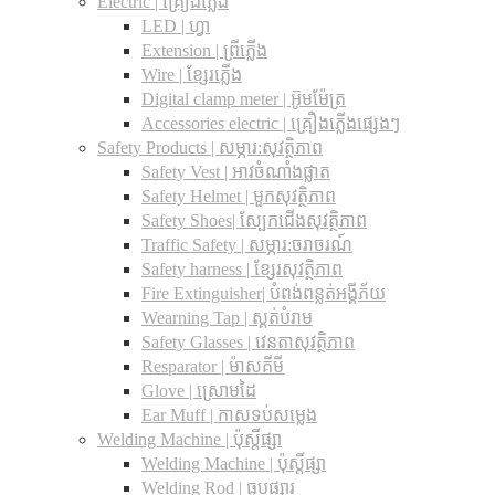
Electric | គ្រឿងភ្លើង
LED | ហ្វា
Extension | ព្រីភ្លើង
Wire | ខ្សែរភ្លើង
Digital clamp meter | អ៊ូមម៉ែត្រ
Accessories electric | គ្រឿងភ្លើងផ្សេងៗ
Safety Products | សម្ភារ:សុវត្ថិភាព
Safety Vest | អាវចំណាំងផ្លាត
Safety Helmet | មួកសុវត្ថិភាព
Safety Shoes| ស្បែកជើងសុវត្ថិភាព
Traffic Safety​ | សម្ភារ:ចរាចរណ៍
Safety harness | ខ្សែរសុវត្ថិភាព
Fire Extinguisher| បំពង់ពន្លត់អង្គីភ័យ
Wearning Tap | ស្គត់បំរាម
Safety Glasses | វេនតាសុវត្ថិភាព
Resparator | ម៉ាសគីមី
Glove | ស្រោមដៃ
Ear Muff | កាសទប់សម្លេង
Welding Machine | ប៉ុស្តិ៍ផ្សា
Welding Machine | ប៉ុស្តិ៍ផ្សា
Welding Rod | ធូបផ្សារ