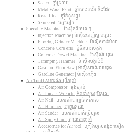
Sealer | ថ្នាំទ្រនាប់
Metal Wood Paint | ថ្នាំលាបឈើរ និងដែក
Road Line | ថ្នាំគំនូសផ្លូវ
Skimcoat | ម្សៅបៀក
Specailly Machine | ម៉ាស៊ីនពិសេសៗ
injection Machine | ម៉ាស៊ីនបាញ់ស្នាមប្រេះ
Flooring Grinder Machine | ម៉ាស៊ីនខាត់ប៉ូលា
Concrete Core drill | ម៉ូទ័រចោះបេតុង
Concrete Trowel Machine | ម៉ាស៊ីនវីបេតុង
Tammping Hammer | ម៉ាស៊ីនបង្ហាប់ដី
Gasoline Floor Saw | ម៉ាស៊ីនកាត់រងបេតុង
Gasoline Generator | ម៉ាស៊ីនភ្លើង
Air Tool | ឧបករណ៍ប្រើខ្យល់
Air Compressor | ធុងខ្យល់
Air Impact Wrench | ម៉ូលវ៉ាឡុងប្រើខ្យល់
Air Nail | ឧបករណ៍បាញ់ដែកគោល
Air Hammer | ញញួរខ្យល់
Air Sander | ឧបករណ៍ខាត់ប្រើខ្យល់
Air Spray Gun | ក្បាលបាញ់ថ្នាំ
Accesorries for Air tool | គ្រឿងខ្យល់ផ្សេងៗទៀត