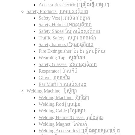
Accessories electric | គ្រឿងភ្លើងផ្សេងៗ
Safety Products | សម្ភារ:សុវត្ថិភាព
Safety Vest | អាវចំណាំងផ្លាត
Safety Helmet | មួកសុវត្ថិភាព
Safety Shoes| ស្បែកជើងសុវត្ថិភាព
Traffic Safety​ | សម្ភារ:ចរាចរណ៍
Safety harness | ខ្សែរសុវត្ថិភាព
Fire Extinguisher| បំពង់ពន្លត់អង្គីភ័យ
Wearning Tap | ស្គត់បំរាម
Safety Glasses | វេនតាសុវត្ថិភាព
Resparator | ម៉ាសគីមី
Glove | ស្រោមដៃ
Ear Muff | កាសទប់សម្លេង
Welding Machine | ប៉ុស្តិ៍ផ្សា
Welding Machine | ប៉ុស្តិ៍ផ្សា
Welding Rod | ធូបផ្សារ
Welding Cable | ខ្សែរផ្សារ
Welding Helmet/Glasse | ក្បាំងផ្សារ
Welding Magnet | កែងឆក់
Welding Accessories | គ្រឿងផ្សារផ្សេងៗទៀត