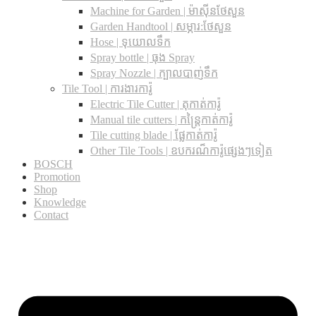
Machine for Garden | ម៉ាស៊ីនថែសួន
Garden Handtool | សម្ភារ:ថែសួន
Hose | ទុយោលទឹក
Spray bottle | ធុង Spray
Spray Nozzle | ក្បាលបាញ់ទឹក
Tile Tool | ការងារការ៉ូ
Electric Tile Cutter | តុកាត់ការ៉ូ
Manual tile cutters | កន្ត្រៃកាត់ការ៉ូ
Tile cutting blade | ផ្លែកាត់ការ៉ូ
Other Tile Tools | ឧបករណ៏ការ៉ូផ្សេងៗទៀត
BOSCH
Promotion
Shop
Knowledge
Contact