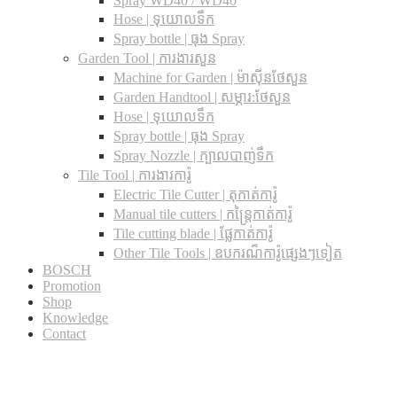
Spray WD40 / WD40
Hose | ទុយោលទឹក
Spray bottle | ធុង Spray
Garden Tool | ការងារសួន
Machine for Garden | ម៉ាស៊ីនថែសួន
Garden Handtool | សម្ភារ:ថែសួន
Hose | ទុយោលទឹក
Spray bottle | ធុង Spray
Spray Nozzle | ក្បាលបាញ់ទឹក
Tile Tool | ការងារការ៉ូ
Electric Tile Cutter | តុកាត់ការ៉ូ
Manual tile cutters | កន្ត្រៃកាត់ការ៉ូ
Tile cutting blade | ផ្លែកាត់ការ៉ូ
Other Tile Tools | ឧបករណ៏ការ៉ូផ្សេងៗទៀត
BOSCH
Promotion
Shop
Knowledge
Contact