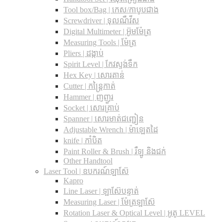
Tool box/Bag | កេស/កាបូបជាង
Screwdriver | ទុលណឺវីស
Digital Multimeter | អ៊ូមម៉ែត្រ
Measuring Tools | ម៉ែត្រ
Pliers | ដង្កាប់
Spirit Level | កែវស្ទង់ទឹក
Hex Key | សោរតាន់
Cutter | កន្រ្តៃកាត់
Hammer | ញញួរ
Socket | សោរគ្រាប់
Spanner |​ សោរមាត់ជញ្ជៀន
Adjustable Wrench |​ ម៉ាឡេតដៃ
knife | កាំបិត
Paint Roller & Brush | រឺឡូ និងជក់
Other Handtool
Laser Tool | ឧបករណ៍ឡាស៊ែ
Kapro
Line Laser | ឡាស៊ែបន្ទាត់
Measuring Laser | ម៉ែត្រឡាស៊ែ
Rotation Laser & Optical Level | អូតូ LEVEL