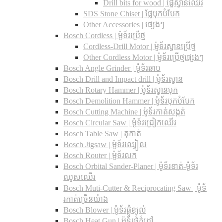
Drill bits for wood |​ ផ្លែស្វានឈើរ
SDS Stone Chiset |​ ផ្លែបុកបំបែក
Other Accessories | ផ្សេងៗ
Bosch Cordless | ម៉ូទ័រប្រើថ្ម
Cordless-Drill Motor | ម៉ូទ័រស្វានប្រើថ្ម
Other Cordless Motor | ម៉ូទ័រប្រើថ្មផ្សេងៗ
Bosch Angle Grinder | ម៉ូទ័រឆាប
Bosch Drill and Impact drill | ម៉ូទ័រស្វាន
Bosch Rotary Hammer | ម៉ូទ័រស្វានបុក
Bosch Demolition Hammer | ម៉ូទ័របុកបំបែក
Bosch Cutting Machine | ម៉ូទ័រកាត់សង្កត់
Bosch Circular Saw | ម៉ូទ័រជ្រៀកឈើរ
Bosch Table Saw | តុកាត់
Bosch Jigsaw | ម៉ូទ័រឈ្វៀល
Bosch Router | ម៉ូទ័រលក
Bosch Orbital Sander-Planer​ | ម៉ូទ័រខាត់-ម៉ូទ័រ
ឈូសឈើរ
Bosch Muti-Cutter & Reciprocating Saw​ | ម៉ូទ័
រកាត់ច្រើនយ៉ាង
Bosch Blower | ម៉ូទ័រផ្លុំខ្យល់
Bosch Heat Gun | ម៉ូទ័រផ្លុំកំដៅ