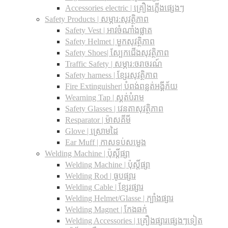
Accessories electric | គ្រឿងភ្លើងផ្សេងៗ
Safety Products | សម្ភារ:សុវត្ថិភាព
Safety Vest | អាវចំណាំងផ្លាត
Safety Helmet | មួកសុវត្ថិភាព
Safety Shoes| ស្បែកជើងសុវត្ថិភាព
Traffic Safety​ | សម្ភារ:ចរាចរណ៍
Safety harness | ខ្សែរសុវត្ថិភាព
Fire Extinguisher| បំពង់ពន្លត់អង្គីភ័យ
Wearning Tap | ស្គត់បំរាម
Safety Glasses | វេនតាសុវត្ថិភាព
Resparator | ម៉ាសគីមី
Glove | ស្រោមដៃ
Ear Muff | កាសទប់សម្លេង
Welding Machine | ប៉ុស្តិ៍ផ្សា
Welding Machine | ប៉ុស្តិ៍ផ្សា
Welding Rod | ធូបផ្សារ
Welding Cable | ខ្សែរផ្សារ
Welding Helmet/Glasse | ក្បាំងផ្សារ
Welding Magnet | កែងឆក់
Welding Accessories | គ្រឿងផ្សារផ្សេងៗទៀត