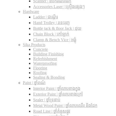
Scanner | ឧបករណ៍រាវរក
Accessories Laser | គ្រឿងផ្សេងៗ
Hardware
Ladder | ជណ្តើរ
Hand Trolley | រទេះរុញ
Bottle jack & floor Jack​ | ដូយ
Chain Block | កៅឡាក់
Clamp & Bench Vice | អង្គុំ
Sika Products
Concrete
Building Finishing
Referbishment
Waterproofing
Flooring
Roofing
Sealing & Bonding
Paint | ថ្នាំពណ៍
Interior Paint | ថ្នាំលាបខាងក្នុង
Exterior Paint | ថ្នាំលាបខាងក្រៅ
Sealer | ថ្នាំទ្រនាប់
Metal Wood Paint | ថ្នាំលាបឈើរ និងដែក
Road Line | ថ្នាំគំនូសផ្លូវ