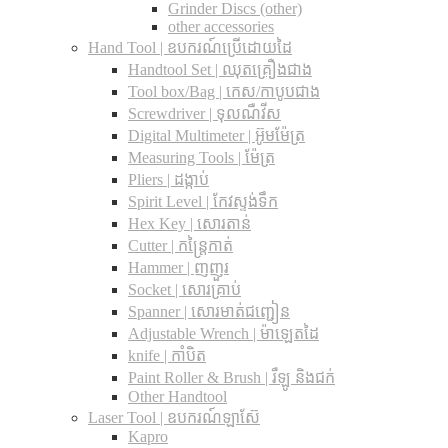
Grinder Discs (other)
other accessories
Hand Tool | ឧបករណ៍ប្រើដោយដៃ
Handtool Set | ឈុតគ្រឿងជាង
Tool box/Bag | កេស/កាបូបជាង
Screwdriver | ទុលណឺវីស
Digital Multimeter | អ៊ូមម៉ែត្រ
Measuring Tools | ម៉ែត្រ
Pliers | ដង្កាប់
Spirit Level | កែវស្ទង់ទឹក
Hex Key | សោរតាន់
Cutter | កន្រ្តៃកាត់
Hammer | ញញួរ
Socket | សោរគ្រាប់
Spanner |​ សោរមាត់ជញ្ជៀន
Adjustable Wrench |​ ម៉ាឡេតដៃ
knife | កាំបិត
Paint Roller & Brush | រឺឡូ និងជក់
Other Handtool
Laser Tool | ឧបករណ៍ឡាស៊ែ
Kapro