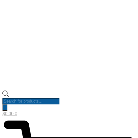
Products
search
$
0.00
0