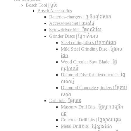
Bosch Tool | ម៉ូទ័រ
Bosch Accessories
Batteries-chargers | ថ្ម និងឆ្នាំងសាក
Accessories Set | ឈុតផ្លែ
Screwdriver bits | ផ្លែទួណឺវីស
Grinder Discs |​ ផ្លែកាត់/ឆាប
Steel cutting discs |​ ផ្លែកាត់ដែក
Mild Steel Grinding Disc | ផ្លែឆាប
ដែក
Wood Circular Saw Blade | ផ្លែ
ជ្រៀកឈើ
Diamond Disc for tile/concrete​ | ផ្លែ
កាត់ការ៉ូ
Diamond Concrete grinders | ផ្លែឆាប
បេតុង
Drill bits |​ ផ្លែស្វាន
Masonry Drill Bits |​ ផ្លែស្វានជញ្ជាំង
ឥដ្ឋ
Concrete Drill bits |​ ផ្លែស្វានបេតុង
Metal Drill bits |​ ផ្លែស្វានដែក