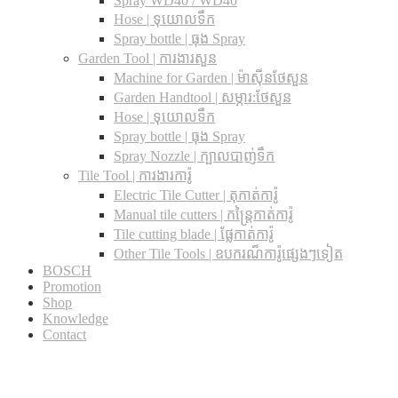
Spray WD40 / WD40
Hose | ទុយោលទឹក
Spray bottle | ធុង Spray
Garden Tool | ការងារសួន
Machine for Garden | ម៉ាស៊ីនថែសួន
Garden Handtool | សម្ភារ:ថែសួន
Hose | ទុយោលទឹក
Spray bottle | ធុង Spray
Spray Nozzle | ក្បាលបាញ់ទឹក
Tile Tool | ការងារការ៉ូ
Electric Tile Cutter | តុកាត់ការ៉ូ
Manual tile cutters | កន្ត្រៃកាត់ការ៉ូ
Tile cutting blade | ផ្លែកាត់ការ៉ូ
Other Tile Tools | ឧបករណ៏ការ៉ូផ្សេងៗទៀត
BOSCH
Promotion
Shop
Knowledge
Contact