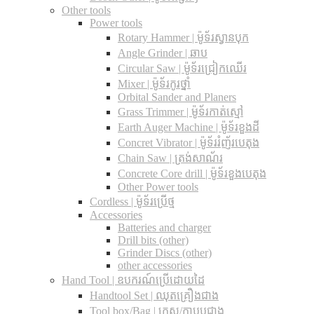
Other tools
Power tools
Rotary Hammer | ម៉ូទ័រស្វានបុក
Angle Grinder | ឆាប
Circular Saw​ | ម៉ូទ័រជ្រៀកឈើរ
Mixer | ម៉ូទ័រកូរថ្នាំ
Orbital Sander and Planers
Grass Trimmer | ម៉ូទ័រកាត់ស្មៅ
Earth Auger Machine | ម៉ូទ័រខួងដី
Concret Vibrator | ម៉ូទ័ររំញ័របេតុង
Chain Saw | ត្រង់សាណ័រ
Concrete Core drill | ម៉ូទ័រខួងបេតុង
Other Power tools
Cordless​ | ម៉ូទ័រប្រើថ្ម
Accessories
Batteries and charger
Drill bits (other)
Grinder Discs (other)
other accessories
Hand Tool | ឧបករណ៍ប្រើដោយដៃ
Handtool Set | ឈុតគ្រឿងជាង
Tool box/Bag | កេស/កាបូបជាង