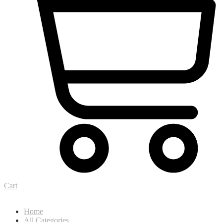
Cart
Home
All Categories