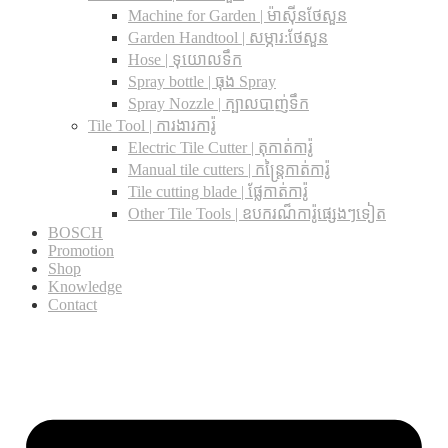
Machine for Garden | ម៉ាស៊ីនថែសួន
Garden Handtool | សម្ភារ:ថែសួន
Hose | ទុយោលទឹក
Spray bottle | ធុង Spray
Spray Nozzle | ក្បាលបាញ់ទឹក
Tile Tool | ការងារការ៉ូ
Electric Tile Cutter | តុកាត់ការ៉ូ
Manual tile cutters | កន្ត្រៃកាត់ការ៉ូ
Tile cutting blade | ផ្លែកាត់ការ៉ូ
Other Tile Tools | ឧបករណ៏ការ៉ូផ្សេងៗទៀត
BOSCH
Promotion
Shop
Knowledge
Contact