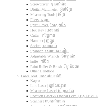
Screwdriver | ទុលណឺវីស
Digital Multimeter | អ៊ូមម៉ែត្រ
Measuring Tools | ម៉ែត្រ
Pliers | ដង្កាប់
Spirit Level | កែវស្ទង់ទឹក
Hex Key | សោរតាន់
Cutter | កន្រ្តៃកាត់
Hammer | ញញួរ
Socket | សោរគ្រាប់
Spanner |​ សោរមាត់ជញ្ជៀន
Adjustable Wrench |​ ម៉ាឡេតដៃ
knife | កាំបិត
Paint Roller & Brush | រឺឡូ និងជក់
Other Handtool
Laser Tool | ឧបករណ៍ឡាស៊ែ
Kapro
Line Laser | ឡាស៊ែបន្ទាត់
Measuring Laser | ម៉ែត្រឡាស៊ែ
Rotation Laser & Optical Level | អូតូ LEVEL
Scanner | ឧបករណ៍រាវរក