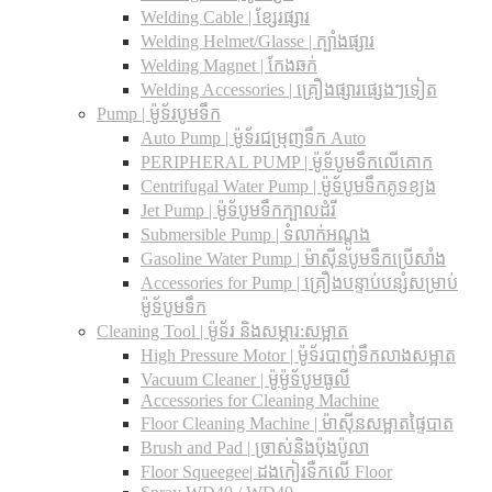
Welding Cable | ខ្សែរផ្សារ
Welding Helmet/Glasse | ក្បាំងផ្សារ
Welding Magnet | កែងឆក់
Welding Accessories | គ្រឿងផ្សារផ្សេងៗទៀត
Pump | ម៉ូទ័របូមទឹក
Auto Pump | ម៉ូទ័រជម្រុញទឹក Auto
PERIPHERAL PUMP | ម៉ូទ័បូមទឹកលើគោក
Centrifugal Water Pump | ម៉ូទ័បូមទឹកគូទខ្យង
Jet Pump | ម៉ូទ័បូមទឹកក្បាលដំរី
Submersible Pump | ទំលាក់អណ្តូង
Gasoline Water Pump | ម៉ាស៊ីនបូមទឹកប្រើសាំង
Accessories for Pump | គ្រឿងបន្ទាប់បន្សំសម្រាប់
ម៉ូទ័បូមទឹក
Cleaning Tool | ម៉ូទ័រ និងសម្ភារ:សម្អាត
High Pressure Motor | ម៉ូទ័របាញ់ទឹកលាងសម្អាត
Vacuum Cleaner | ម៉ូម៉ូទ័បូមធូលី
Accessories for Cleaning Machine
Floor Cleaning Machine | ម៉ាស៊ីនសម្អាតផ្ទៃបាត
Brush and Pad | ច្រាស់និងប៉ុងប៉ូលា
Floor Squeegee| ដងកៀរទឺកលើ Floor