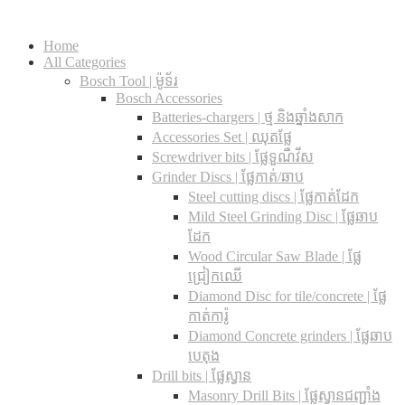
Home
All Categories
Bosch Tool | ម៉ូទ័រ
Bosch Accessories
Batteries-chargers | ថ្ម និងឆ្នាំងសាក
Accessories Set | ឈុតផ្លែ
Screwdriver bits | ផ្លែទួណឺវីស
Grinder Discs |​ ផ្លែកាត់/ឆាប
Steel cutting discs |​ ផ្លែកាត់ដែក
Mild Steel Grinding Disc | ផ្លែឆាប
ដែក
Wood Circular Saw Blade | ផ្លែ
ជ្រៀកឈើ
Diamond Disc for tile/concrete​ | ផ្លែ
កាត់ការ៉ូ
Diamond Concrete grinders | ផ្លែឆាប
បេតុង
Drill bits |​ ផ្លែស្វាន
Masonry Drill Bits |​ ផ្លែស្វានជញ្ជាំង