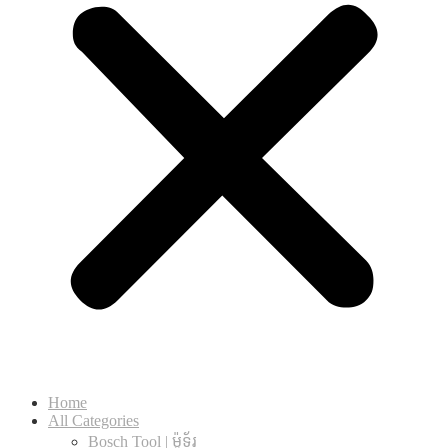
Home
All Categories
Bosch Tool | ម៉ូទ័រ