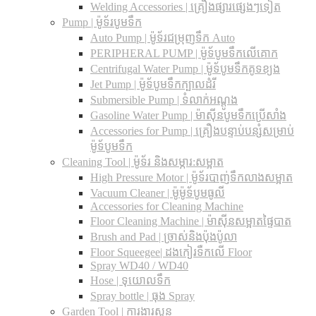
Welding Accessories | គ្រឿងផ្សារផ្សេងៗទៀត
Pump | ម៉ូទ័របូមទឹក
Auto Pump | ម៉ូទ័រជម្រុញទឹក Auto
PERIPHERAL PUMP | ម៉ូទ័បូមទឹកលើគោក
Centrifugal Water Pump | ម៉ូទ័បូមទឹកគូទខ្យង
Jet Pump | ម៉ូទ័បូមទឹកក្បាលដំរី
Submersible Pump | ទំលាក់អណ្តូង
Gasoline Water Pump | ម៉ាស៊ីនបូមទឹកប្រើសាំង
Accessories for Pump | គ្រឿងបន្ទាប់បន្សំសម្រាប់
ម៉ូទ័បូមទឹក
Cleaning Tool | ម៉ូទ័រ និងសម្ភារ:សម្អាត
High Pressure Motor | ម៉ូទ័របាញ់ទឹកលាងសម្អាត
Vacuum Cleaner | ម៉ូម៉ូទ័បូមធូលី
Accessories for Cleaning Machine
Floor Cleaning Machine | ម៉ាស៊ីនសម្អាតផ្ទៃបាត
Brush and Pad | ច្រាស់និងប៉ុងប៉ូលា
Floor Squeegee| ដងកៀរទឺកលើ Floor
Spray WD40 / WD40
Hose | ទុយោលទឹក
Spray bottle | ធុង Spray
Garden Tool | ការងារសួន