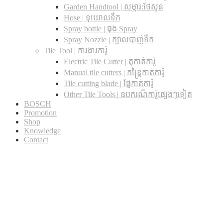
Garden Handtool | សម្ភារ:ថែសួន
Hose | ទុយោលទឹក
Spray bottle | ធុង Spray
Spray Nozzle | ក្បាលបាញ់ទឹក
Tile Tool | ការងារការ៉ូ
Electric Tile Cutter | តុកាត់ការ៉ូ
Manual tile cutters | កន្ត្រៃកាត់ការ៉ូ
Tile cutting blade | ផ្លែកាត់ការ៉ូ
Other Tile Tools | ឧបករណ៏ការ៉ូផ្សេងៗទៀត
BOSCH
Promotion
Shop
Knowledge
Contact