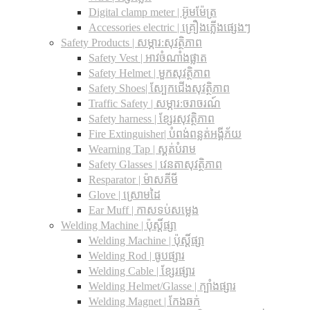
Digital clamp meter | អ៊ូមម៉ែត្រ
Accessories electric | គ្រឿងភ្លើងផ្សេងៗ
Safety Products | សម្ភារ:សុវត្ថិភាព
Safety Vest | អាវចំណាំងផ្លាត
Safety Helmet | មួកសុវត្ថិភាព
Safety Shoes| ស្បែកជើងសុវត្ថិភាព
Traffic Safety​ | សម្ភារ:ចរាចរណ៍
Safety harness | ខ្សែរសុវត្ថិភាព
Fire Extinguisher| បំពង់ពន្លត់អង្គីភ័យ
Wearning Tap | ស្គត់បំរាម
Safety Glasses | វេនតាសុវត្ថិភាព
Resparator | ម៉ាសគីមី
Glove | ស្រោមដៃ
Ear Muff | កាសទប់សម្លេង
Welding Machine | ប៉ុស្តិ៍ផ្សា
Welding Machine | ប៉ុស្តិ៍ផ្សា
Welding Rod | ធូបផ្សារ
Welding Cable | ខ្សែរផ្សារ
Welding Helmet/Glasse | ក្បាំងផ្សារ
Welding Magnet | កែងឆក់