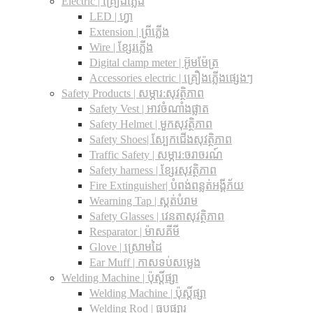
Electric | គ្រឿងភ្លើង
LED | ហ្វា
Extension | ព្រីភ្លើង
Wire | ខ្សែរភ្លើង
Digital clamp meter | អ៊ូមម៉ែត្រ
Accessories electric | គ្រឿងភ្លើងផ្សេងៗ
Safety Products | សម្ភារ:សុវត្ថិភាព
Safety Vest | អាវចំណាំងផ្លាត
Safety Helmet | មួកសុវត្ថិភាព
Safety Shoes| ស្បែកជើងសុវត្ថិភាព
Traffic Safety​ | សម្ភារ:ចរាចរណ៍
Safety harness | ខ្សែរសុវត្ថិភាព
Fire Extinguisher| បំពង់ពន្លត់អង្គីភ័យ
Wearning Tap | ស្គត់បំរាម
Safety Glasses | វេនតាសុវត្ថិភាព
Resparator | ម៉ាសគីមី
Glove | ស្រោមដៃ
Ear Muff | កាសទប់សម្លេង
Welding Machine | ប៉ុស្តិ៍ផ្សា
Welding Machine | ប៉ុស្តិ៍ផ្សា
Welding Rod | ធូបផ្សារ