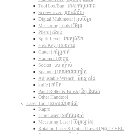
Tool box/Bag | កេស/កាបូបជាង
Screwdriver | ទុលណឺវីស
Digital Multimeter | អ៊ូមម៉ែត្រ
Measuring Tools | ម៉ែត្រ
Pliers | ដង្កាប់
Spirit Level | កែវស្ទង់ទឹក
Hex Key | សោរតាន់
Cutter | កន្រ្តៃកាត់
Hammer | ញញួរ
Socket | សោរគ្រាប់
Spanner |​ សោរមាត់ជញ្ជៀន
Adjustable Wrench |​ ម៉ាឡេតដៃ
knife | កាំបិត
Paint Roller & Brush | រឺឡូ និងជក់
Other Handtool
Laser Tool | ឧបករណ៍ឡាស៊ែ
Kapro
Line Laser | ឡាស៊ែបន្ទាត់
Measuring Laser | ម៉ែត្រឡាស៊ែ
Rotation Laser & Optical Level | អូតូ LEVEL