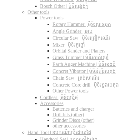
Bosch Other | ម៉ូទ័រផ្សេងៗ
Other tools
Power tools
Rotary Hammer | ម៉ូទ័រស្វានបុក
Angle Grinder | ឆាប
Circular Saw​ | ម៉ូទ័រជ្រៀកឈើរ
Mixer | ម៉ូទ័រកូរថ្នាំ
Orbital Sander and Planers
Grass Trimmer | ម៉ូទ័រកាត់ស្មៅ
Earth Auger Machine | ម៉ូទ័រខួងដី
Concret Vibrator | ម៉ូទ័ររំញ័របេតុង
Chain Saw | ត្រង់សាណ័រ
Concrete Core drill | ម៉ូទ័រខួងបេតុង
Other Power tools
Cordless​ | ម៉ូទ័រប្រើថ្ម
Accessories
Batteries and charger
Drill bits (other)
Grinder Discs (other)
other accessories
Hand Tool | ឧបករណ៍ប្រើដោយដៃ
Handtool Set | ឈុតគ្រឿងជាង