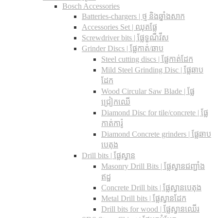
Bosch Accessories
Batteries-chargers | ថ្ម និងឆ្នាំងសាក
Accessories Set | ឈុតផ្លែ
Screwdriver bits | ផ្លែទួណឺវីស
Grinder Discs |​ ផ្លែកាត់/ឆាប
Steel cutting discs |​ ផ្លែកាត់ដែក
Mild Steel Grinding Disc | ផ្លែឆាប
ដែក
Wood Circular Saw Blade | ផ្លែ
ជ្រៀកឈើ
Diamond Disc for tile/concrete​ | ផ្លែ
កាត់ការ៉ូ
Diamond Concrete grinders | ផ្លែឆាប
បេតុង
Drill bits |​ ផ្លែស្វាន
Masonry Drill Bits |​ ផ្លែស្វានជញ្ជាំង
ឥដ្ឋ
Concrete Drill bits |​ ផ្លែស្វានបេតុង
Metal Drill bits |​ ផ្លែស្វានដែក
Drill bits for wood |​ ផ្លែស្វានឈើរ