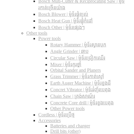
Bosch Muti-Cutter & Reciprocating Saw​ | ម៉ូទ័
រកាត់ច្រើនយ៉ាង
Bosch Blower | ម៉ូទ័រផ្លុំខ្យល់
Bosch Heat Gun | ម៉ូទ័រផ្លុំកំដៅ
Bosch Other | ម៉ូទ័រផ្សេងៗ
Other tools
Power tools
Rotary Hammer | ម៉ូទ័រស្វានបុក
Angle Grinder | ឆាប
Circular Saw​ | ម៉ូទ័រជ្រៀកឈើរ
Mixer | ម៉ូទ័រកូរថ្នាំ
Orbital Sander and Planers
Grass Trimmer | ម៉ូទ័រកាត់ស្មៅ
Earth Auger Machine | ម៉ូទ័រខួងដី
Concret Vibrator | ម៉ូទ័ររំញ័របេតុង
Chain Saw | ត្រង់សាណ័រ
Concrete Core drill | ម៉ូទ័រខួងបេតុង
Other Power tools
Cordless​ | ម៉ូទ័រប្រើថ្ម
Accessories
Batteries and charger
Drill bits (other)