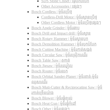
SDS Stone Chiset |​ ផ្លែបុកបំបែក
Other Accessories | ផ្សេងៗ
Bosch Cordless | ម៉ូទ័រប្រើថ្ម
Cordless-Drill Motor | ម៉ូទ័រស្វានប្រើថ្ម
Other Cordless Motor | ម៉ូទ័រប្រើថ្មផ្សេងៗ
Bosch Angle Grinder | ម៉ូទ័រឆាប
Bosch Drill and Impact drill | ម៉ូទ័រស្វាន
Bosch Rotary Hammer | ម៉ូទ័រស្វានបុក
Bosch Demolition Hammer | ម៉ូទ័របុកបំបែក
Bosch Cutting Machine | ម៉ូទ័រកាត់សង្កត់
Bosch Circular Saw | ម៉ូទ័រជ្រៀកឈើរ
Bosch Table Saw | តុកាត់
Bosch Jigsaw | ម៉ូទ័រឈ្វៀល
Bosch Router | ម៉ូទ័រលក
Bosch Orbital Sander-Planer​ | ម៉ូទ័រខាត់-ម៉ូទ័រ
ឈូសឈើរ
Bosch Muti-Cutter & Reciprocating Saw​ | ម៉ូទ័
រកាត់ច្រើនយ៉ាង
Bosch Blower | ម៉ូទ័រផ្លុំខ្យល់
Bosch Heat Gun | ម៉ូទ័រផ្លុំកំដៅ
Bosch Other | ម៉ូទ័រផ្សេងៗ