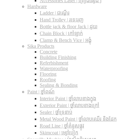
Accessories Laser | គ្រឿងផ្សេងៗ
Hardware
Ladder | ជណ្តើរ
Hand Trolley | រទេះរុញ
Bottle jack & floor Jack​ | ដូយ
Chain Block | កៅឡាក់
Clamp & Bench Vice | អង្គុំ
Sika Products
Concrete
Building Finishing
Referbishment
Waterproofing
Flooring
Roofing
Sealing & Bonding
Paint | ថ្នាំពណ៍
Interior Paint | ថ្នាំលាបខាងក្នុង
Exterior Paint | ថ្នាំលាបខាងក្រៅ
Sealer | ថ្នាំទ្រនាប់
Metal Wood Paint | ថ្នាំលាបឈើរ និងដែក
Road Line | ថ្នាំគំនូសផ្លូវ
Skimcoat | ម្សៅបៀក