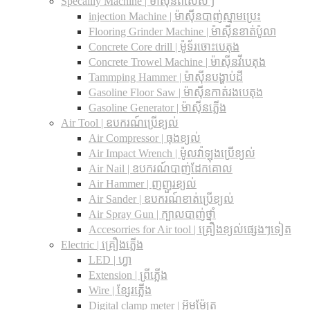
Specailly Machine | ម៉ាស៊ីនពិសេសៗ
injection Machine | ម៉ាស៊ីនបាញ់ស្នាមប្រេះ
Flooring Grinder Machine | ម៉ាស៊ីនខាត់ប៉ូលា
Concrete Core drill | ម៉ូទ័រចោះបេតុង
Concrete Trowel Machine | ម៉ាស៊ីនវីបេតុង
Tammping Hammer | ម៉ាស៊ីនបង្ហាប់ដី
Gasoline Floor Saw | ម៉ាស៊ីនកាត់រងបេតុង
Gasoline Generator | ម៉ាស៊ីនភ្លើង
Air Tool | ឧបករណ៍ប្រើខ្យល់
Air Compressor | ធុងខ្យល់
Air Impact Wrench | ម៉ូលវ៉ាឡុងប្រើខ្យល់
Air Nail | ឧបករណ៍បាញ់ដែកគោល
Air Hammer | ញញួរខ្យល់
Air Sander | ឧបករណ៍ខាត់ប្រើខ្យល់
Air Spray Gun | ក្បាលបាញ់ថ្នាំ
Accesorries for Air tool | គ្រឿងខ្យល់ផ្សេងៗទៀត
Electric | គ្រឿងភ្លើង
LED | ហ្វា
Extension | ព្រីភ្លើង
Wire | ខ្សែរភ្លើង
Digital clamp meter | អ៊ូមម៉ែត្រ