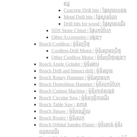
ឥដ្ឋ
Concrete Drill bits |​ ផ្លែស្វានបេតុង
Metal Drill bits |​ ផ្លែស្វានដែក
Drill bits for wood |​ ផ្លែស្វានឈើរ
SDS Stone Chiset |​ ផ្លែបុកបំបែក
Other Accessories | ផ្សេងៗ
Bosch Cordless | ម៉ូទ័រប្រើថ្ម
Cordless-Drill Motor | ម៉ូទ័រស្វានប្រើថ្ម
Other Cordless Motor | ម៉ូទ័រប្រើថ្មផ្សេងៗ
Bosch Angle Grinder | ម៉ូទ័រឆាប
Bosch Drill and Impact drill | ម៉ូទ័រស្វាន
Bosch Rotary Hammer | ម៉ូទ័រស្វានបុក
Bosch Demolition Hammer | ម៉ូទ័របុកបំបែក
Bosch Cutting Machine | ម៉ូទ័រកាត់សង្កត់
Bosch Circular Saw | ម៉ូទ័រជ្រៀកឈើរ
Bosch Table Saw | តុកាត់
Bosch Jigsaw | ម៉ូទ័រឈ្វៀល
Bosch Router | ម៉ូទ័រលក
Bosch Orbital Sander-Planer​ | ម៉ូទ័រខាត់-ម៉ូទ័រ
ឈូសឈើរ