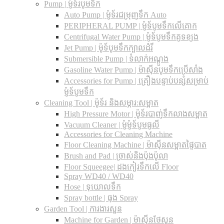
Pump | ម៉ូទ័របូមទឹក
Auto Pump | ម៉ូទ័រជម្រុញទឹក Auto
PERIPHERAL PUMP | ម៉ូទ័បូមទឹកលើគោក
Centrifugal Water Pump | ម៉ូទ័បូមទឹកគូទខ្យង
Jet Pump | ម៉ូទ័បូមទឹកក្បាលដំរី
Submersible Pump | ទំលាក់អណ្តូង
Gasoline Water Pump | ម៉ាស៊ីនបូមទឹកប្រើសាំង
Accessories for Pump | គ្រឿងបន្ទាប់បន្សំសម្រាប់
ម៉ូទ័បូមទឹក
Cleaning Tool | ម៉ូទ័រ និងសម្ភារ:សម្អាត
High Pressure Motor | ម៉ូទ័របាញ់ទឹកលាងសម្អាត
Vacuum Cleaner | ម៉ូម៉ូទ័បូមធូលី
Accessories for Cleaning Machine
Floor Cleaning Machine | ម៉ាស៊ីនសម្អាតផ្ទៃបាត
Brush and Pad | ច្រាស់និងប៉ុងប៉ូលា
Floor Squeegee| ដងកៀរទឺកលើ Floor
Spray WD40 / WD40
Hose | ទុយោលទឹក
Spray bottle | ធុង Spray
Garden Tool | ការងារសួន
Machine for Garden | ម៉ាស៊ីនថែសួន