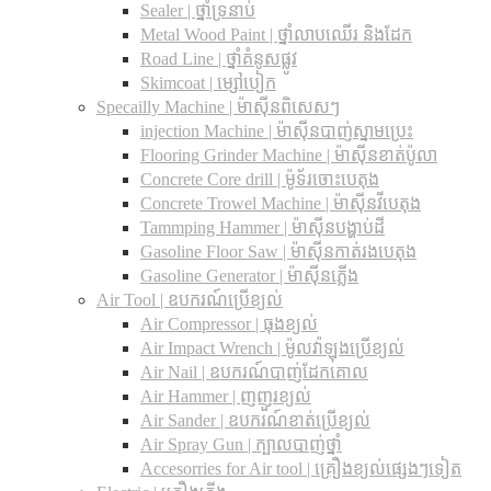
Sealer | ថ្នាំទ្រនាប់
Metal Wood Paint | ថ្នាំលាបឈើរ និងដែក
Road Line | ថ្នាំគំនូសផ្លូវ
Skimcoat | ម្សៅបៀក
Specailly Machine | ម៉ាស៊ីនពិសេសៗ
injection Machine | ម៉ាស៊ីនបាញ់ស្នាមប្រេះ
Flooring Grinder Machine | ម៉ាស៊ីនខាត់ប៉ូលា
Concrete Core drill | ម៉ូទ័រចោះបេតុង
Concrete Trowel Machine | ម៉ាស៊ីនវីបេតុង
Tammping Hammer | ម៉ាស៊ីនបង្ហាប់ដី
Gasoline Floor Saw | ម៉ាស៊ីនកាត់រងបេតុង
Gasoline Generator | ម៉ាស៊ីនភ្លើង
Air Tool | ឧបករណ៍ប្រើខ្យល់
Air Compressor | ធុងខ្យល់
Air Impact Wrench | ម៉ូលវ៉ាឡុងប្រើខ្យល់
Air Nail | ឧបករណ៍បាញ់ដែកគោល
Air Hammer | ញញួរខ្យល់
Air Sander | ឧបករណ៍ខាត់ប្រើខ្យល់
Air Spray Gun | ក្បាលបាញ់ថ្នាំ
Accesorries for Air tool | គ្រឿងខ្យល់ផ្សេងៗទៀត