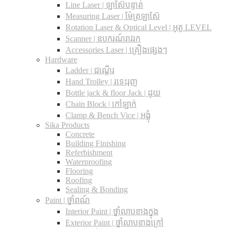
Line Laser | ឡាស៊ែបន្ទាត់
Measuring Laser | ម៉ែត្រឡាស៊ែ
Rotation Laser & Optical Level | អូតូ LEVEL
Scanner | ឧបករណ៍រាវរក
Accessories Laser | គ្រឿងផ្សេងៗ
Hardware
Ladder | ជណ្តើរ
Hand Trolley | រទេះរុញ
Bottle jack & floor Jack​ | ដូយ
Chain Block | កៅឡាក់
Clamp & Bench Vice | អង្គុំ
Sika Products
Concrete
Building Finishing
Referbishment
Waterproofing
Flooring
Roofing
Sealing & Bonding
Paint | ថ្នាំពណ៍
Interior Paint | ថ្នាំលាបខាងក្នុង
Exterior Paint | ថ្នាំលាបខាងក្រៅ