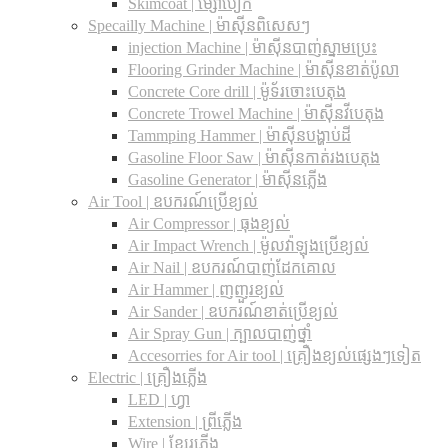
Skimcoat | ម្សៅបៀក
Specailly Machine | ម៉ាស៊ីនពិសេសៗ
injection Machine | ម៉ាស៊ីនបាញ់ស្នាមប្រេះ
Flooring Grinder Machine | ម៉ាស៊ីនខាត់ប៉ូលា
Concrete Core drill | ម៉ូទ័រចោះបេតុង
Concrete Trowel Machine | ម៉ាស៊ីនវីបេតុង
Tammping Hammer | ម៉ាស៊ីនបង្ហាប់ដី
Gasoline Floor Saw | ម៉ាស៊ីនកាត់រងបេតុង
Gasoline Generator | ម៉ាស៊ីនភ្លើង
Air Tool | ឧបករណ៍ប្រើខ្យល់
Air Compressor | ធុងខ្យល់
Air Impact Wrench | ម៉ូលវ៉ាឡុងប្រើខ្យល់
Air Nail | ឧបករណ៍បាញ់ដែកគោល
Air Hammer | ញញួរខ្យល់
Air Sander | ឧបករណ៍ខាត់ប្រើខ្យល់
Air Spray Gun | ក្បាលបាញ់ថ្នាំ
Accesorries for Air tool | គ្រឿងខ្យល់ផ្សេងៗទៀត
Electric | គ្រឿងភ្លើង
LED | ហ្វា
Extension | ព្រីភ្លើង
Wire | ខ្សែរភ្លើង