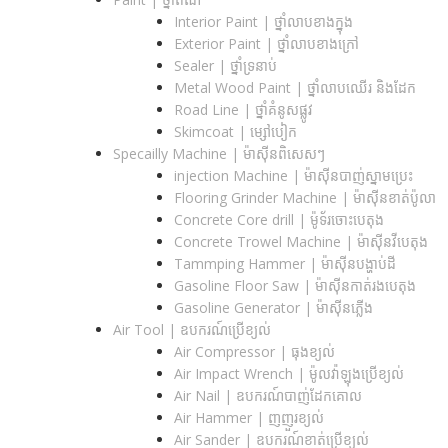
Interior Paint | ថ្នាំលាបខាងក្នុង
Exterior Paint | ថ្នាំលាបខាងក្រៅ
Sealer | ថ្នាំទ្រនាប់
Metal Wood Paint | ថ្នាំលាបឈើរ និងដែក
Road Line | ថ្នាំគំនូសផ្លូវ
Skimcoat | ម្សៅបៀក
Specailly Machine | ម៉ាស៊ីនពិសេសៗ
injection Machine | ម៉ាស៊ីនបាញ់ស្នាមប្រេះ
Flooring Grinder Machine | ម៉ាស៊ីនខាត់ប៉ូលា
Concrete Core drill | ម៉ូទ័រចោះបេតុង
Concrete Trowel Machine | ម៉ាស៊ីនវីបេតុង
Tammping Hammer | ម៉ាស៊ីនបង្ហាប់ដី
Gasoline Floor Saw | ម៉ាស៊ីនកាត់រងបេតុង
Gasoline Generator | ម៉ាស៊ីនភ្លើង
Air Tool | ឧបករណ៍ប្រើខ្យល់
Air Compressor | ធុងខ្យល់
Air Impact Wrench | ម៉ូលវ៉ាឡុងប្រើខ្យល់
Air Nail | ឧបករណ៍បាញ់ដែកគោល
Air Hammer | ញញួរខ្យល់
Air Sander | ឧបករណ៍ខាត់ប្រើខ្យល់