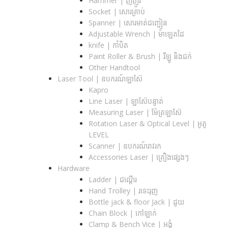
Hammer | ញញួរ
Socket | សោរគ្រាប់
Spanner |​ សោរមាត់ជញ្ជៀន
Adjustable Wrench |​ ម៉ាឡេតដៃ
knife | កាំបិត
Paint Roller & Brush | រឺឡូ និងជក់
Other Handtool
Laser Tool | ឧបករណ៍ឡាស៊ែ
Kapro
Line Laser | ឡាស៊ែបន្ទាត់
Measuring Laser | ម៉ែត្រឡាស៊ែ
Rotation Laser & Optical Level | អូតូ
LEVEL
Scanner | ឧបករណ៍រាវរក
Accessories Laser | គ្រឿងផ្សេងៗ
Hardware
Ladder | ជណ្តើរ
Hand Trolley | រទេះរុញ
Bottle jack & floor Jack​ | ដូយ
Chain Block | កៅឡាក់
Clamp & Bench Vice | អង្គុំ