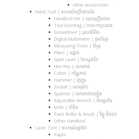
other accessories
Hand Tool | ឧបករណ៍ប្រើដោយដៃ
Handtool Set | ឈុតគ្រឿងជាង
Tool box/Bag | កេស/កាបូបជាង
Screwdriver | ទុលណឺវីស
Digital Multimeter | អ៊ូមម៉ែត្រ
Measuring Tools | ម៉ែត្រ
Pliers | ដង្កាប់
Spirit Level | កែវស្ទង់ទឹក
Hex Key | សោរតាន់
Cutter | កន្រ្តៃកាត់
Hammer | ញញួរ
Socket | សោរគ្រាប់
Spanner |​ សោរមាត់ជញ្ជៀន
Adjustable Wrench |​ ម៉ាឡេតដៃ
knife | កាំបិត
Paint Roller & Brush | រឺឡូ និងជក់
Other Handtool
Laser Tool | ឧបករណ៍ឡាស៊ែ
Kapro