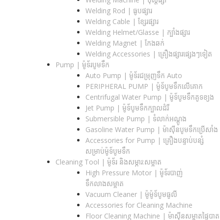
Welding Rod | ធូបផ្សារ
Welding Cable | ខ្សែរផ្សារ
Welding Helmet/Glasse | ក្បាំងផ្សារ
Welding Magnet | កែងឆក់
Welding Accessories | គ្រឿងផ្សារផ្សេងៗទៀត
Pump | ម៉ូទ័របូមទឹក
Auto Pump | ម៉ូទ័រជម្រុញទឹក Auto
PERIPHERAL PUMP | ម៉ូទ័បូមទឹកលើគោក
Centrifugal Water Pump | ម៉ូទ័បូមទឹកគូទខ្យង
Jet Pump | ម៉ូទ័បូមទឹកក្បាលដំរី
Submersible Pump | ទំលាក់អណ្តូង
Gasoline Water Pump | ម៉ាស៊ីនបូមទឹកប្រើសាំង
Accessories for Pump | គ្រឿងបន្ទាប់បន្សំ
សម្រាប់ម៉ូទ័បូមទឹក
Cleaning Tool | ម៉ូទ័រ និងសម្ភារ:សម្អាត
High Pressure Motor | ម៉ូទ័របាញ់
ទឹកលាងសម្អាត
Vacuum Cleaner | ម៉ូម៉ូទ័បូមធូលី
Accessories for Cleaning Machine
Floor Cleaning Machine | ម៉ាស៊ីនសម្អាតផ្ទៃបាត