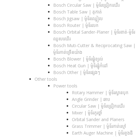
Bosch Circular Saw | ម៉ូទ័រជ្រៀកឈើរ
Bosch Table Saw | តុកាត់
Bosch Jigsaw | ម៉ូទ័រឈ្វៀល
Bosch Router | ម៉ូទ័រលក
Bosch Orbital Sander-Planer​ | ម៉ូទ័រខាត់-ម៉ូទ័រ
ឈូសឈើរ
Bosch Muti-Cutter & Reciprocating Saw​ |
ម៉ូទ័រកាត់ច្រើនយ៉ាង
Bosch Blower | ម៉ូទ័រផ្លុំខ្យល់
Bosch Heat Gun | ម៉ូទ័រផ្លុំកំដៅ
Bosch Other | ម៉ូទ័រផ្សេងៗ
Other tools
Power tools
Rotary Hammer | ម៉ូទ័រស្វានបុក
Angle Grinder | ឆាប
Circular Saw​ | ម៉ូទ័រជ្រៀកឈើរ
Mixer | ម៉ូទ័រកូរថ្នាំ
Orbital Sander and Planers
Grass Trimmer | ម៉ូទ័រកាត់ស្មៅ
Earth Auger Machine | ម៉ូទ័រខួងដី