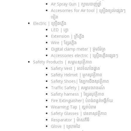
Air Spray Gun | ក្បាលបាញ់ថ្នាំ
Accesorries for Air tool | គ្រឿងខ្យល់ផ្សេងៗ
ទៀត
Electric | គ្រឿងភ្លើង
LED | ហ្វា
Extension | ព្រីភ្លើង
Wire | ខ្សែរភ្លើង
Digital clamp meter | អ៊ូមម៉ែត្រ
Accessories electric | គ្រឿងភ្លើងផ្សេងៗ
Safety Products | សម្ភារ:សុវត្ថិភាព
Safety Vest | អាវចំណាំងផ្លាត
Safety Helmet | មួកសុវត្ថិភាព
Safety Shoes| ស្បែកជើងសុវត្ថិភាព
Traffic Safety​ | សម្ភារ:ចរាចរណ៍
Safety harness | ខ្សែរសុវត្ថិភាព
Fire Extinguisher| បំពង់ពន្លត់អង្គីភ័យ
Wearning Tap | ស្គត់បំរាម
Safety Glasses | វេនតាសុវត្ថិភាព
Resparator | ម៉ាសគីមី
Glove | ស្រោមដៃ