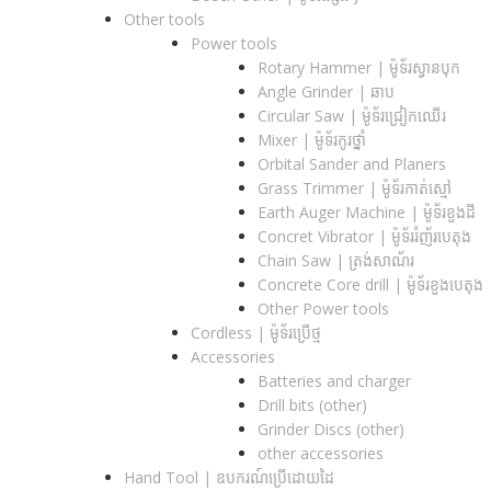
Other tools
Power tools
Rotary Hammer | ម៉ូទ័រស្វានបុក
Angle Grinder | ឆាប
Circular Saw​ | ម៉ូទ័រជ្រៀកឈើរ
Mixer | ម៉ូទ័រកូរថ្នាំ
Orbital Sander and Planers
Grass Trimmer | ម៉ូទ័រកាត់ស្មៅ
Earth Auger Machine | ម៉ូទ័រខួងដី
Concret Vibrator | ម៉ូទ័ររំញ័របេតុង
Chain Saw | ត្រង់សាណ័រ
Concrete Core drill | ម៉ូទ័រខួងបេតុង
Other Power tools
Cordless​ | ម៉ូទ័រប្រើថ្ម
Accessories
Batteries and charger
Drill bits (other)
Grinder Discs (other)
other accessories
Hand Tool | ឧបករណ៍ប្រើដោយដៃ