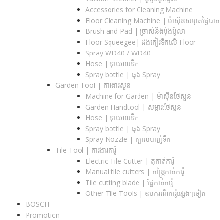
Accessories for Cleaning Machine
Floor Cleaning Machine | ម៉ាស៊ីនសម្អាតផ្ទៃបាត
Brush and Pad | ច្រាស់និងប៉ុងប៉ូលា
Floor Squeegee| ដងកៀរទឺកលើ Floor
Spray WD40 / WD40
Hose | ទុយោលទឹក
Spray bottle | ធុង Spray
Garden Tool | ការងារសួន
Machine for Garden | ម៉ាស៊ីនថែសួន
Garden Handtool | សម្ភារ:ថែសួន
Hose | ទុយោលទឹក
Spray bottle | ធុង Spray
Spray Nozzle | ក្បាលបាញ់ទឹក
Tile Tool | ការងារការ៉ូ
Electric Tile Cutter | តុកាត់ការ៉ូ
Manual tile cutters | កន្ត្រៃកាត់ការ៉ូ
Tile cutting blade | ផ្លែកាត់ការ៉ូ
Other Tile Tools | ឧបករណ៏ការ៉ូផ្សេងៗទៀត
BOSCH
Promotion