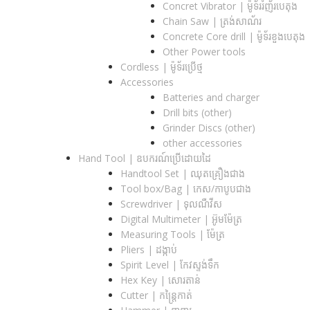
Concret Vibrator | ម៉ូទ័ររំញ័របេតុង
Chain Saw | ត្រង់សាណ័រ
Concrete Core drill | ម៉ូទ័រខួងបេតុង
Other Power tools
Cordless​ | ម៉ូទ័រប្រើថ្ម
Accessories
Batteries and charger
Drill bits (other)
Grinder Discs (other)
other accessories
Hand Tool | ឧបករណ៍ប្រើដោយដៃ
Handtool Set | ឈុតគ្រឿងជាង
Tool box/Bag | កេស/កាបូបជាង
Screwdriver | ទុលណឺវីស
Digital Multimeter | អ៊ូមម៉ែត្រ
Measuring Tools | ម៉ែត្រ
Pliers | ដង្កាប់
Spirit Level | កែវស្ទង់ទឹក
Hex Key | សោរតាន់
Cutter | កន្រ្តៃកាត់