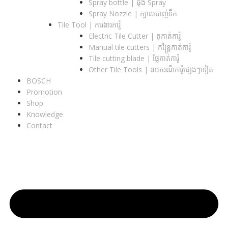
Spray bottle | ធុង Spray
Spray Nozzle | ក្បាលបាញ់ទឹក
Tile Tool | ការងារការ៉ូ
Electric Tile Cutter | តុកាត់ការ៉ូ
Manual tile cutters | កន្ត្រៃកាត់ការ៉ូ
Tile cutting blade | ផ្លែកាត់ការ៉ូ
Other Tile Tools | ឧបករណ៏ការ៉ូផ្សេងៗទៀត
BOSCH
Promotion
Shop
Knowledge
Contact