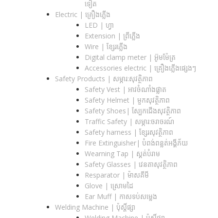
ទៀត
Electric | គ្រឿងភ្លើង
LED | ហ្វា
Extension | ព្រីភ្លើង
Wire | ខ្សែរភ្លើង
Digital clamp meter | អ៊ូមម៉ែត្រ
Accessories electric | គ្រឿងភ្លើងផ្សេងៗ
Safety Products | សម្ភារ:សុវត្ថិភាព
Safety Vest | អាវចំណាំងផ្លាត
Safety Helmet | មួកសុវត្ថិភាព
Safety Shoes| ស្បែកជើងសុវត្ថិភាព
Traffic Safety​ | សម្ភារ:ចរាចរណ៍
Safety harness | ខ្សែរសុវត្ថិភាព
Fire Extinguisher| បំពង់ពន្លត់អង្គីភ័យ
Wearning Tap | ស្គត់បំរាម
Safety Glasses | វេនតាសុវត្ថិភាព
Resparator | ម៉ាសគីមី
Glove | ស្រោមដៃ
Ear Muff | កាសទប់សម្លេង
Welding Machine | ប៉ុស្តិ៍ផ្សា
Welding Machine | ប៉ុស្តិ៍ផ្សា