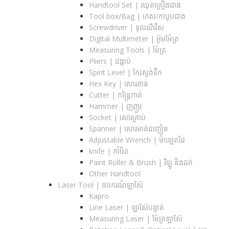
Handtool Set | ឈុតគ្រឿងជាង
Tool box/Bag | កេស/កាបូបជាង
Screwdriver | ទុលណឺវីស
Digital Multimeter | អ៊ូមម៉ែត្រ
Measuring Tools | ម៉ែត្រ
Pliers | ដង្កាប់
Spirit Level | កែវស្ទង់ទឹក
Hex Key | សោរតាន់
Cutter | កន្រ្តៃកាត់
Hammer | ញញួរ
Socket | សោរគ្រាប់
Spanner |​ សោរមាត់ជញ្ជៀន
Adjustable Wrench |​ ម៉ាឡេតដៃ
knife | កាំបិត
Paint Roller & Brush | រឺឡូ និងជក់
Other Handtool
Laser Tool | ឧបករណ៍ឡាស៊ែ
Kapro
Line Laser | ឡាស៊ែបន្ទាត់
Measuring Laser | ម៉ែត្រឡាស៊ែ