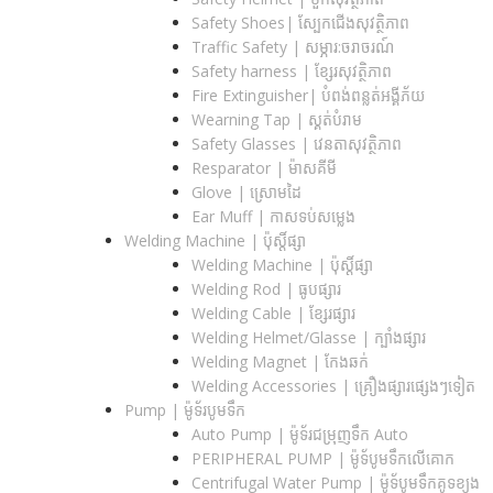
Safety Shoes| ស្បែកជើងសុវត្ថិភាព
Traffic Safety​ | សម្ភារ:ចរាចរណ៍
Safety harness | ខ្សែរសុវត្ថិភាព
Fire Extinguisher| បំពង់ពន្លត់អង្គីភ័យ
Wearning Tap | ស្គត់បំរាម
Safety Glasses | វេនតាសុវត្ថិភាព
Resparator | ម៉ាសគីមី
Glove | ស្រោមដៃ
Ear Muff | កាសទប់សម្លេង
Welding Machine | ប៉ុស្តិ៍ផ្សា
Welding Machine | ប៉ុស្តិ៍ផ្សា
Welding Rod | ធូបផ្សារ
Welding Cable | ខ្សែរផ្សារ
Welding Helmet/Glasse | ក្បាំងផ្សារ
Welding Magnet | កែងឆក់
Welding Accessories | គ្រឿងផ្សារផ្សេងៗទៀត
Pump | ម៉ូទ័របូមទឹក
Auto Pump | ម៉ូទ័រជម្រុញទឹក Auto
PERIPHERAL PUMP | ម៉ូទ័បូមទឹកលើគោក
Centrifugal Water Pump | ម៉ូទ័បូមទឹកគូទខ្យង