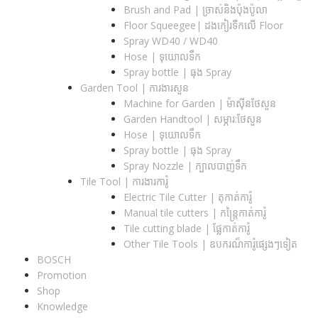
Brush and Pad | ច្រាស់និងប៉ុងប៉ូលា
Floor Squeegee| ដងកៀរទឺកលើ Floor
Spray WD40 / WD40
Hose | ទុយោលទឹក
Spray bottle | ធុង Spray
Garden Tool | ការងារសួន
Machine for Garden | ម៉ាស៊ីនថែសួន
Garden Handtool | សម្ភារ:ថែសួន
Hose | ទុយោលទឹក
Spray bottle | ធុង Spray
Spray Nozzle | ក្បាលបាញ់ទឹក
Tile Tool | ការងារការ៉ូ
Electric Tile Cutter | តុកាត់ការ៉ូ
Manual tile cutters | កន្ត្រៃកាត់ការ៉ូ
Tile cutting blade | ផ្លែកាត់ការ៉ូ
Other Tile Tools | ឧបករណ៏ការ៉ូផ្សេងៗទៀត
BOSCH
Promotion
Shop
Knowledge