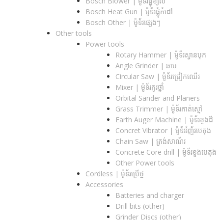
Bosch Blower | ម៉ូទ័រផ្លុំខ្យល់
Bosch Heat Gun | ម៉ូទ័រផ្លុំកំដៅ
Bosch Other | ម៉ូទ័រផ្សេងៗ
Other tools
Power tools
Rotary Hammer | ម៉ូទ័រស្វានបុក
Angle Grinder | ឆាប
Circular Saw​ | ម៉ូទ័រជ្រៀកឈើរ
Mixer | ម៉ូទ័រកូរថ្នាំ
Orbital Sander and Planers
Grass Trimmer | ម៉ូទ័រកាត់ស្មៅ
Earth Auger Machine | ម៉ូទ័រខួងដី
Concret Vibrator | ម៉ូទ័ររំញ័របេតុង
Chain Saw | ត្រង់សាណ័រ
Concrete Core drill | ម៉ូទ័រខួងបេតុង
Other Power tools
Cordless​ | ម៉ូទ័រប្រើថ្ម
Accessories
Batteries and charger
Drill bits (other)
Grinder Discs (other)