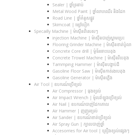
Sealer | ថ្នាំទ្រនាប់
Metal Wood Paint | ថ្នាំលាបឈើរ និងដែក
Road Line | ថ្នាំគំនូសផ្លូវ
Skimcoat | ម្សៅបៀក
Specailly Machine | ម៉ាស៊ីនពិសេសៗ
injection Machine | ម៉ាស៊ីនបាញ់ស្នាមប្រេះ
Flooring Grinder Machine | ម៉ាស៊ីនខាត់ប៉ូលា
Concrete Core drill | ម៉ូទ័រចោះបេតុង
Concrete Trowel Machine | ម៉ាស៊ីនវីបេតុង
Tammping Hammer | ម៉ាស៊ីនបង្ហាប់ដី
Gasoline Floor Saw | ម៉ាស៊ីនកាត់រងបេតុង
Gasoline Generator | ម៉ាស៊ីនភ្លើង
Air Tool | ឧបករណ៍ប្រើខ្យល់
Air Compressor | ធុងខ្យល់
Air Impact Wrench | ម៉ូលវ៉ាឡុងប្រើខ្យល់
Air Nail | ឧបករណ៍បាញ់ដែកគោល
Air Hammer | ញញួរខ្យល់
Air Sander | ឧបករណ៍ខាត់ប្រើខ្យល់
Air Spray Gun | ក្បាលបាញ់ថ្នាំ
Accesorries for Air tool | គ្រឿងខ្យល់ផ្សេងៗ