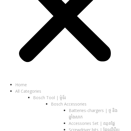
Home
All Categories
Bosch Tool | ម៉ូទ័រ
Bosch Accessories
Batteries-chargers | ថ្ម និង
ឆ្នាំងសាក
Accessories Set | ឈុតផ្លែ
Screwdriver bits | ផ្លែទួណឺវីស