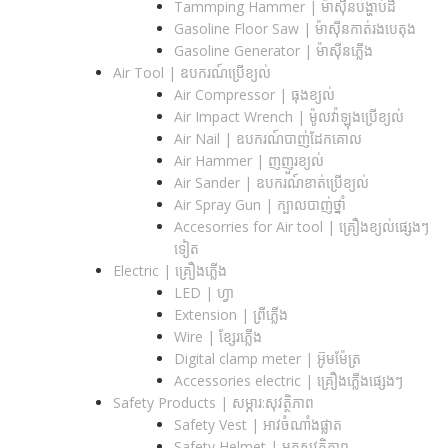
Tammping Hammer | ម៉ាស៊ីនបង្ហាប់ដី
Gasoline Floor Saw | ម៉ាស៊ីនកាត់រងបេតុង
Gasoline Generator | ម៉ាស៊ីនភ្លើង
Air Tool | ឧបករណ៍ប្រើខ្យល់
Air Compressor | ធុងខ្យល់
Air Impact Wrench | ម៉ូលវ៉ាឡុងប្រើខ្យល់
Air Nail | ឧបករណ៍បាញ់ដែកគោល
Air Hammer | ញញួរខ្យល់
Air Sander | ឧបករណ៍ខាត់ប្រើខ្យល់
Air Spray Gun | ក្បាលបាញ់ថ្នាំ
Accesorries for Air tool | គ្រឿងខ្យល់ផ្សេងៗ
ទៀត
Electric | គ្រឿងភ្លើង
LED | ហ្វា
Extension | ព្រីភ្លើង
Wire | ខ្សែរភ្លើង
Digital clamp meter | អ៊ូមម៉ែត្រ
Accessories electric | គ្រឿងភ្លើងផ្សេងៗ
Safety Products | សម្ភារ:សុវត្ថិភាព
Safety Vest | អាវចំណាំងផ្លាត
Safety Helmet | មួកសុវត្ថិភាព