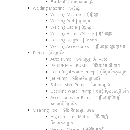
Ear Muff | កាសទប់សម្លេង
Welding Machine | ប៉ុស្តិ៍ផ្សា
Welding Machine | ប៉ុស្តិ៍ផ្សា
Welding Rod | ធូបផ្សារ
Welding Cable | ខ្សែរផ្សារ
Welding Helmet/Glasse | ក្បាំងផ្សារ
Welding Magnet | កែងឆក់
Welding Accessories | គ្រឿងផ្សារផ្សេងៗទៀត
Pump | ម៉ូទ័របូមទឹក
Auto Pump | ម៉ូទ័រជម្រុញទឹក Auto
PERIPHERAL PUMP | ម៉ូទ័បូមទឹកលើគោក
Centrifugal Water Pump | ម៉ូទ័បូមទឹកគូទខ្យង
Jet Pump | ម៉ូទ័បូមទឹកក្បាលដំរី
Submersible Pump | ទំលាក់អណ្តូង
Gasoline Water Pump | ម៉ាស៊ីនបូមទឹកប្រើសាំង
Accessories for Pump | គ្រឿងបន្ទាប់បន្សំ
សម្រាប់ម៉ូទ័បូមទឹក
Cleaning Tool | ម៉ូទ័រ និងសម្ភារ:សម្អាត
High Pressure Motor | ម៉ូទ័របាញ់
ទឹកលាងសម្អាត
Vacuum Cleaner | ម៉ូម៉ូទ័បូមធូលី