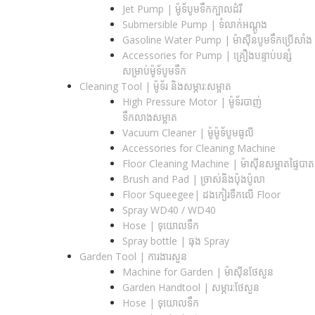
Jet Pump | ម៉ូទ័បូមទឹកក្បាលដំរី
Submersible Pump | ទំលាក់អណ្តូង
Gasoline Water Pump | ម៉ាស៊ីនបូមទឹកប្រើសាំង
Accessories for Pump | គ្រឿងបន្ទាប់បន្សំ
សម្រាប់ម៉ូទ័បូមទឹក
Cleaning Tool | ម៉ូទ័រ និងសម្ភារ:សម្អាត
High Pressure Motor | ម៉ូទ័របាញ់
ទឹកលាងសម្អាត
Vacuum Cleaner | ម៉ូម៉ូទ័បូមធូលី
Accessories for Cleaning Machine
Floor Cleaning Machine | ម៉ាស៊ីនសម្អាតផ្ទៃបាត
Brush and Pad | ច្រាស់និងប៉ុងប៉ូលា
Floor Squeegee| ដងកៀរទឺកលើ Floor
Spray WD40 / WD40
Hose | ទុយោលទឹក
Spray bottle | ធុង Spray
Garden Tool | ការងារសួន
Machine for Garden | ម៉ាស៊ីនថែសួន
Garden Handtool | សម្ភារ:ថែសួន
Hose | ទុយោលទឹក