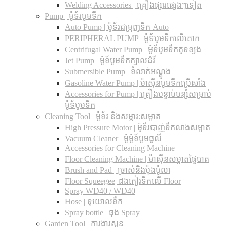
Welding Accessories | គ្រឿងផ្សារផ្សេងៗទៀត
Pump | ម៉ូទ័របូមទឹក
Auto Pump | ម៉ូទ័រជម្រុញទឹក Auto
PERIPHERAL PUMP | ម៉ូទ័បូមទឹកលើគោក
Centrifugal Water Pump | ម៉ូទ័បូមទឹកគូទខ្យង
Jet Pump | ម៉ូទ័បូមទឹកក្បាលដំរី
Submersible Pump | ទំលាក់អណ្តូង
Gasoline Water Pump | ម៉ាស៊ីនបូមទឹកប្រើសាំង
Accessories for Pump | គ្រឿងបន្ទាប់បន្សំសម្រាប់
ម៉ូទ័បូមទឹក
Cleaning Tool | ម៉ូទ័រ និងសម្ភារ:សម្អាត
High Pressure Motor | ម៉ូទ័របាញ់ទឹកលាងសម្អាត
Vacuum Cleaner | ម៉ូម៉ូទ័បូមធូលី
Accessories for Cleaning Machine
Floor Cleaning Machine | ម៉ាស៊ីនសម្អាតផ្ទៃបាត
Brush and Pad | ច្រាស់និងប៉ុងប៉ូលា
Floor Squeegee| ដងកៀរទឺកលើ Floor
Spray WD40 / WD40
Hose | ទុយោលទឹក
Spray bottle | ធុង Spray
Garden Tool | ការងារសួន