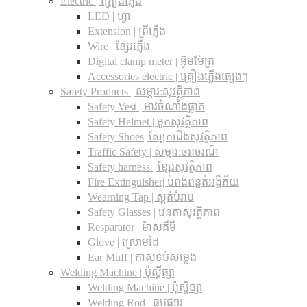
Electric | គ្រឿងភ្លើង
LED | ហ្វា
Extension | ព្រីភ្លើង
Wire | ខ្សែរភ្លើង
Digital clamp meter | អ៊ូមម៉ែត្រ
Accessories electric | គ្រឿងភ្លើងផ្សេងៗ
Safety Products | សម្ភារ:សុវត្ថិភាព
Safety Vest | អាវចំណាំងផ្លាត
Safety Helmet | មួកសុវត្ថិភាព
Safety Shoes| ស្បែកជើងសុវត្ថិភាព
Traffic Safety​ | សម្ភារ:ចរាចរណ៍
Safety harness | ខ្សែរសុវត្ថិភាព
Fire Extinguisher| បំពង់ពន្លត់អង្គីភ័យ
Wearning Tap | ស្គត់បំរាម
Safety Glasses | វេនតាសុវត្ថិភាព
Resparator | ម៉ាសគីមី
Glove | ស្រោមដៃ
Ear Muff | កាសទប់សម្លេង
Welding Machine | ប៉ុស្តិ៍ផ្សា
Welding Machine | ប៉ុស្តិ៍ផ្សា
Welding Rod | ធូបផ្សារ