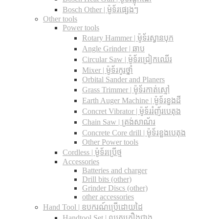
Bosch Other | ម៉ូទ័រផ្សេងៗ
Other tools
Power tools
Rotary Hammer | ម៉ូទ័រស្វានបុក
Angle Grinder | ឆាប
Circular Saw​ | ម៉ូទ័រជ្រៀកឈើរ
Mixer | ម៉ូទ័រកូរថ្នាំ
Orbital Sander and Planers
Grass Trimmer | ម៉ូទ័រកាត់ស្មៅ
Earth Auger Machine | ម៉ូទ័រខួងដី
Concret Vibrator | ម៉ូទ័ររំញ័របេតុង
Chain Saw | ត្រង់សាណ័រ
Concrete Core drill | ម៉ូទ័រខួងបេតុង
Other Power tools
Cordless​ | ម៉ូទ័រប្រើថ្ម
Accessories
Batteries and charger
Drill bits (other)
Grinder Discs (other)
other accessories
Hand Tool | ឧបករណ៍ប្រើដោយដៃ
Handtool Set | ឈុតគ្រឿងជាង