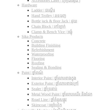
Accessories Laser | គ្រឿងផ្សេងៗ
Hardware
Ladder | ជណ្តើរ
Hand Trolley | រទេះរុញ
Bottle jack & floor Jack​ | ដូយ
Chain Block | កៅឡាក់
Clamp & Bench Vice | អង្គុំ
Sika Products
Concrete
Building Finishing
Referbishment
Waterproofing
Flooring
Roofing
Sealing & Bonding
Paint | ថ្នាំពណ៍
Interior Paint | ថ្នាំលាបខាងក្នុង
Exterior Paint | ថ្នាំលាបខាងក្រៅ
Sealer | ថ្នាំទ្រនាប់
Metal Wood Paint | ថ្នាំលាបឈើរ និងដែក
Road Line | ថ្នាំគំនូសផ្លូវ
Skimcoat | ម្សៅបៀក