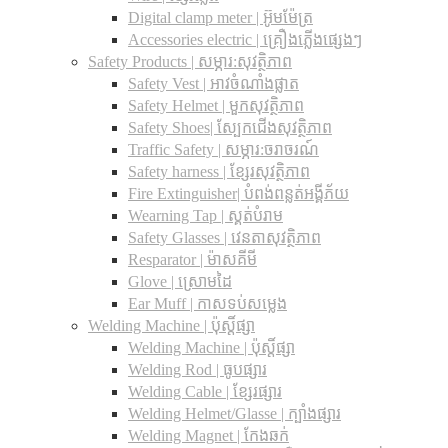
Digital clamp meter | អ៊ូមម៉ែត្រ
Accessories electric | គ្រឿងភ្លើងផ្សេងៗ
Safety Products | សម្ភារ:សុវត្ថិភាព
Safety Vest | អាវចំណាំងផ្លាត
Safety Helmet | មួកសុវត្ថិភាព
Safety Shoes| ស្បែកជើងសុវត្ថិភាព
Traffic Safety​ | សម្ភារ:ចរាចរណ៍
Safety harness | ខ្សែរសុវត្ថិភាព
Fire Extinguisher| បំពង់ពន្លត់អង្គីភ័យ
Wearning Tap | ស្គត់បំរាម
Safety Glasses | វេនតាសុវត្ថិភាព
Resparator | ម៉ាសគីមី
Glove | ស្រោមដៃ
Ear Muff | កាសទប់សម្លេង
Welding Machine | ប៉ុស្តិ៍ផ្សា
Welding Machine | ប៉ុស្តិ៍ផ្សា
Welding Rod | ធូបផ្សារ
Welding Cable | ខ្សែរផ្សារ
Welding Helmet/Glasse | ក្បាំងផ្សារ
Welding Magnet | កែងឆក់