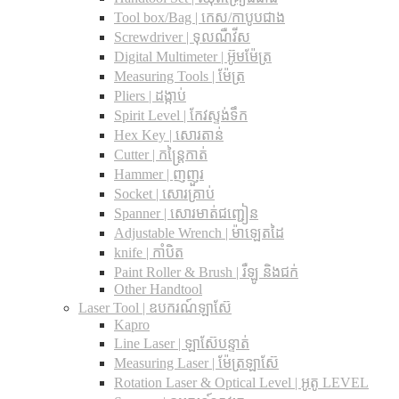
Tool box/Bag | កេស/កាបូបជាង
Screwdriver | ទុលណឺវីស
Digital Multimeter | អ៊ូមម៉ែត្រ
Measuring Tools | ម៉ែត្រ
Pliers | ដង្កាប់
Spirit Level | កែវស្ទង់ទឹក
Hex Key | សោរតាន់
Cutter | កន្រ្តៃកាត់
Hammer | ញញួរ
Socket | សោរគ្រាប់
Spanner |​ សោរមាត់ជញ្ជៀន
Adjustable Wrench |​ ម៉ាឡេតដៃ
knife | កាំបិត
Paint Roller & Brush | រឺឡូ និងជក់
Other Handtool
Laser Tool | ឧបករណ៍ឡាស៊ែ
Kapro
Line Laser | ឡាស៊ែបន្ទាត់
Measuring Laser | ម៉ែត្រឡាស៊ែ
Rotation Laser & Optical Level | អូតូ LEVEL