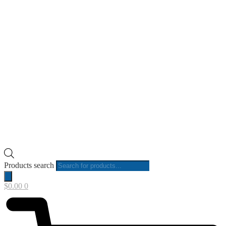
Products search
$
0.00
0