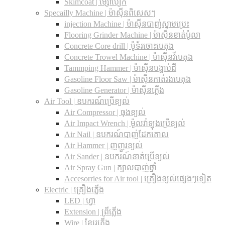
Skimcoat | ម្សៅបៀក
Specailly Machine | ម៉ាស៊ីនពិសេសៗ
injection Machine | ម៉ាស៊ីនបាញ់ស្នាមប្រេះ
Flooring Grinder Machine | ម៉ាស៊ីនខាត់ប៉ូលា
Concrete Core drill | ម៉ូទ័រចោះបេតុង
Concrete Trowel Machine | ម៉ាស៊ីនវីបេតុង
Tammping Hammer | ម៉ាស៊ីនបង្ហាប់ដី
Gasoline Floor Saw | ម៉ាស៊ីនកាត់រងបេតុង
Gasoline Generator | ម៉ាស៊ីនភ្លើង
Air Tool | ឧបករណ៍ប្រើខ្យល់
Air Compressor | ធុងខ្យល់
Air Impact Wrench | ម៉ូលវ៉ាឡុងប្រើខ្យល់
Air Nail | ឧបករណ៍បាញ់ដែកគោល
Air Hammer | ញញួរខ្យល់
Air Sander | ឧបករណ៍ខាត់ប្រើខ្យល់
Air Spray Gun | ក្បាលបាញ់ថ្នាំ
Accesorries for Air tool | គ្រឿងខ្យល់ផ្សេងៗទៀត
Electric | គ្រឿងភ្លើង
LED | ហ្វា
Extension | ព្រីភ្លើង
Wire | ខ្សែរភ្លើង