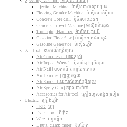
Specailly Machine | ម៉ាស៊ីនពិសេសៗ
injection Machine | ម៉ាស៊ីនបាញ់ស្នាមប្រេះ
Flooring Grinder Machine | ម៉ាស៊ីនខាត់ប៉ូលា
Concrete Core drill | ម៉ូទ័រចោះបេតុង
Concrete Trowel Machine | ម៉ាស៊ីនវីបេតុង
Tammping Hammer | ម៉ាស៊ីនបង្ហាប់ដី
Gasoline Floor Saw | ម៉ាស៊ីនកាត់រងបេតុង
Gasoline Generator | ម៉ាស៊ីនភ្លើង
Air Tool | ឧបករណ៍ប្រើខ្យល់
Air Compressor | ធុងខ្យល់
Air Impact Wrench | ម៉ូលវ៉ាឡុងប្រើខ្យល់
Air Nail | ឧបករណ៍បាញ់ដែកគោល
Air Hammer | ញញួរខ្យល់
Air Sander | ឧបករណ៍ខាត់ប្រើខ្យល់
Air Spray Gun | ក្បាលបាញ់ថ្នាំ
Accesorries for Air tool | គ្រឿងខ្យល់ផ្សេងៗទៀត
Electric | គ្រឿងភ្លើង
LED | ហ្វា
Extension | ព្រីភ្លើង
Wire | ខ្សែរភ្លើង
Digital clamp meter | អ៊ូមម៉ែត្រ