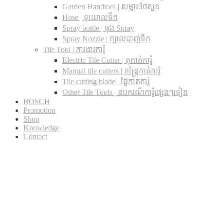
Garden Handtool | សម្ភារ:ថែសួន
Hose | ទុយោលទឹក
Spray bottle | ធុង Spray
Spray Nozzle | ក្បាលបាញ់ទឹក
Tile Tool | ការងារការ៉ូ
Electric Tile Cutter | តុកាត់ការ៉ូ
Manual tile cutters | កន្ត្រៃកាត់ការ៉ូ
Tile cutting blade | ផ្លែកាត់ការ៉ូ
Other Tile Tools | ឧបករណ៏ការ៉ូផ្សេងៗទៀត
BOSCH
Promotion
Shop
Knowledge
Contact