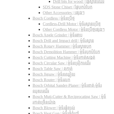
Drill bits for wood |​ ផ្លែស្វានឈើរ
SDS Stone Chiset |​ ផ្លែបុកបំបែក
Other Accessories | ផ្សេងៗ
Bosch Cordless | ម៉ូទ័រប្រើថ្ម
Cordless-Drill Motor | ម៉ូទ័រស្វានប្រើថ្ម
Other Cordless Motor | ម៉ូទ័រប្រើថ្មផ្សេងៗ
Bosch Angle Grinder | ម៉ូទ័រឆាប
Bosch Drill and Impact drill | ម៉ូទ័រស្វាន
Bosch Rotary Hammer | ម៉ូទ័រស្វានបុក
Bosch Demolition Hammer | ម៉ូទ័របុកបំបែក
Bosch Cutting Machine | ម៉ូទ័រកាត់សង្កត់
Bosch Circular Saw | ម៉ូទ័រជ្រៀកឈើរ
Bosch Table Saw | តុកាត់
Bosch Jigsaw | ម៉ូទ័រឈ្វៀល
Bosch Router | ម៉ូទ័រលក
Bosch Orbital Sander-Planer​ | ម៉ូទ័រខាត់-ម៉ូទ័រ
ឈូសឈើរ
Bosch Muti-Cutter & Reciprocating Saw​ | ម៉ូទ័
រកាត់ច្រើនយ៉ាង
Bosch Blower | ម៉ូទ័រផ្លុំខ្យល់
Bosch Heat Gun | ម៉ូទ័រផ្លុំកំដៅ