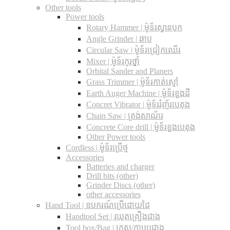
Other tools
Power tools
Rotary Hammer | ម៉ូទ័រស្វានបុក
Angle Grinder | ឆាប
Circular Saw​ | ម៉ូទ័រជ្រៀកឈើរ
Mixer | ម៉ូទ័រកូរថ្នាំ
Orbital Sander and Planers
Grass Trimmer | ម៉ូទ័រកាត់ស្មៅ
Earth Auger Machine | ម៉ូទ័រខួងដី
Concret Vibrator | ម៉ូទ័ររំញ័របេតុង
Chain Saw | ត្រង់សាណ័រ
Concrete Core drill | ម៉ូទ័រខួងបេតុង
Other Power tools
Cordless​ | ម៉ូទ័រប្រើថ្ម
Accessories
Batteries and charger
Drill bits (other)
Grinder Discs (other)
other accessories
Hand Tool | ឧបករណ៍ប្រើដោយដៃ
Handtool Set | ឈុតគ្រឿងជាង
Tool box/Bag | កេស/កាបូបជាង