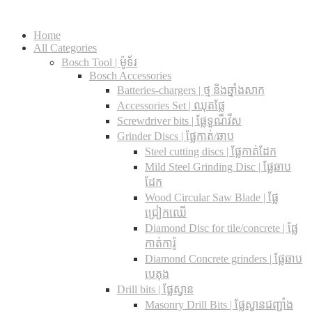
Home
All Categories
Bosch Tool | ម៉ូទ័រ
Bosch Accessories
Batteries-chargers | ថ្ម និងឆ្នាំងសាក
Accessories Set | ឈុតផ្លែ
Screwdriver bits | ផ្លែទួណឺវីស
Grinder Discs |​ ផ្លែកាត់/ឆាប
Steel cutting discs |​ ផ្លែកាត់ដែក
Mild Steel Grinding Disc | ផ្លែឆាប
ដែក
Wood Circular Saw Blade | ផ្លែ
ជ្រៀកឈើ
Diamond Disc for tile/concrete​ | ផ្លែ
កាត់ការ៉ូ
Diamond Concrete grinders | ផ្លែឆាប
បេតុង
Drill bits |​ ផ្លែស្វាន
Masonry Drill Bits |​ ផ្លែស្វានជញ្ជាំង