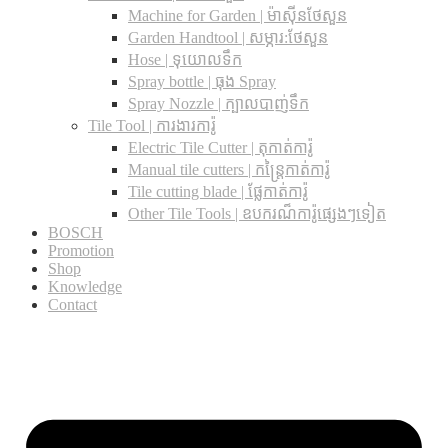
Machine for Garden | ម៉ាស៊ីនថែសួន
Garden Handtool | សម្ភារ:ថែសួន
Hose | ទុយោលទឹក
Spray bottle | ធុង Spray
Spray Nozzle | ក្បាលបាញ់ទឹក
Tile Tool | ការងារការ៉ូ
Electric Tile Cutter | តុកាត់ការ៉ូ
Manual tile cutters | កន្ត្រៃកាត់ការ៉ូ
Tile cutting blade | ផ្លែកាត់ការ៉ូ
Other Tile Tools | ឧបករណ៏ការ៉ូផ្សេងៗទៀត
BOSCH
Promotion
Shop
Knowledge
Contact