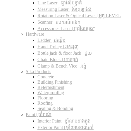
Line Laser | ឡាស៊ែបន្ទាត់
Measuring Laser | ម៉ែត្រឡាស៊ែ
Rotation Laser & Optical Level | អូតូ LEVEL
Scanner | ឧបករណ៍រាវរក
Accessories Laser | គ្រឿងផ្សេងៗ
Hardware
Ladder | ជណ្តើរ
Hand Trolley | រទេះរុញ
Bottle jack & floor Jack​ | ដូយ
Chain Block | កៅឡាក់
Clamp & Bench Vice | អង្គុំ
Sika Products
Concrete
Building Finishing
Referbishment
Waterproofing
Flooring
Roofing
Sealing & Bonding
Paint | ថ្នាំពណ៍
Interior Paint | ថ្នាំលាបខាងក្នុង
Exterior Paint | ថ្នាំលាបខាងក្រៅ