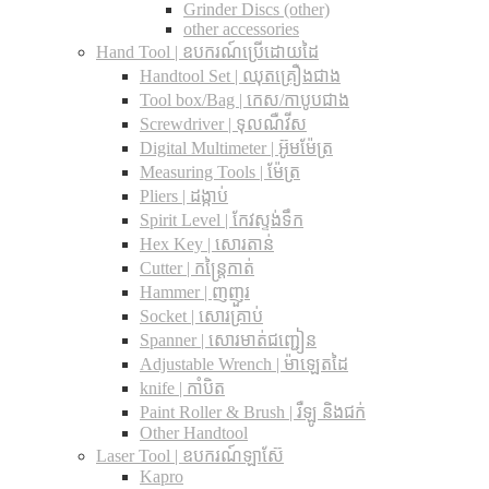
Grinder Discs (other)
other accessories
Hand Tool | ឧបករណ៍ប្រើដោយដៃ
Handtool Set | ឈុតគ្រឿងជាង
Tool box/Bag | កេស/កាបូបជាង
Screwdriver | ទុលណឺវីស
Digital Multimeter | អ៊ូមម៉ែត្រ
Measuring Tools | ម៉ែត្រ
Pliers | ដង្កាប់
Spirit Level | កែវស្ទង់ទឹក
Hex Key | សោរតាន់
Cutter | កន្រ្តៃកាត់
Hammer | ញញួរ
Socket | សោរគ្រាប់
Spanner |​ សោរមាត់ជញ្ជៀន
Adjustable Wrench |​ ម៉ាឡេតដៃ
knife | កាំបិត
Paint Roller & Brush | រឺឡូ និងជក់
Other Handtool
Laser Tool | ឧបករណ៍ឡាស៊ែ
Kapro