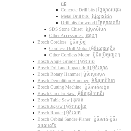
ឥដ្ឋ
Concrete Drill bits |​ ផ្លែស្វានបេតុង
Metal Drill bits |​ ផ្លែស្វានដែក
Drill bits for wood |​ ផ្លែស្វានឈើរ
SDS Stone Chiset |​ ផ្លែបុកបំបែក
Other Accessories | ផ្សេងៗ
Bosch Cordless | ម៉ូទ័រប្រើថ្ម
Cordless-Drill Motor | ម៉ូទ័រស្វានប្រើថ្ម
Other Cordless Motor | ម៉ូទ័រប្រើថ្មផ្សេងៗ
Bosch Angle Grinder | ម៉ូទ័រឆាប
Bosch Drill and Impact drill | ម៉ូទ័រស្វាន
Bosch Rotary Hammer | ម៉ូទ័រស្វានបុក
Bosch Demolition Hammer | ម៉ូទ័របុកបំបែក
Bosch Cutting Machine | ម៉ូទ័រកាត់សង្កត់
Bosch Circular Saw | ម៉ូទ័រជ្រៀកឈើរ
Bosch Table Saw | តុកាត់
Bosch Jigsaw | ម៉ូទ័រឈ្វៀល
Bosch Router | ម៉ូទ័រលក
Bosch Orbital Sander-Planer​ | ម៉ូទ័រខាត់-ម៉ូទ័រ
ឈូសឈើរ