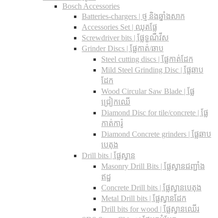
Bosch Accessories
Batteries-chargers | ថ្ម និងឆ្នាំងសាក
Accessories Set | ឈុតផ្លែ
Screwdriver bits | ផ្លែទួណឺវីស
Grinder Discs |​ ផ្លែកាត់/ឆាប
Steel cutting discs |​ ផ្លែកាត់ដែក
Mild Steel Grinding Disc | ផ្លែឆាប
ដែក
Wood Circular Saw Blade | ផ្លែ
ជ្រៀកឈើ
Diamond Disc for tile/concrete​ | ផ្លែ
កាត់ការ៉ូ
Diamond Concrete grinders | ផ្លែឆាប
បេតុង
Drill bits |​ ផ្លែស្វាន
Masonry Drill Bits |​ ផ្លែស្វានជញ្ជាំង
ឥដ្ឋ
Concrete Drill bits |​ ផ្លែស្វានបេតុង
Metal Drill bits |​ ផ្លែស្វានដែក
Drill bits for wood |​ ផ្លែស្វានឈើរ