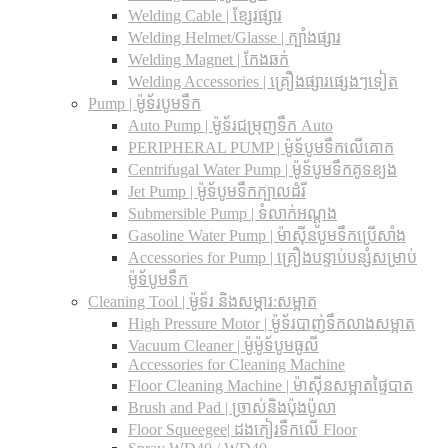
Welding Cable | ខ្សែរផ្សារ
Welding Helmet/Glasse | ក្បាំងផ្សារ
Welding Magnet | កែងឆក់
Welding Accessories | គ្រឿងផ្សារផ្សេងៗទៀត
Pump | ម៉ូទ័របូមទឹក
Auto Pump | ម៉ូទ័រជម្រុញទឹក Auto
PERIPHERAL PUMP | ម៉ូទ័បូមទឹកលើគោក
Centrifugal Water Pump | ម៉ូទ័បូមទឹកគូទខ្យង
Jet Pump | ម៉ូទ័បូមទឹកក្បាលដំរី
Submersible Pump | ទំលាក់អណ្តូង
Gasoline Water Pump | ម៉ាស៊ីនបូមទឹកប្រើសាំង
Accessories for Pump | គ្រឿងបន្ទាប់បន្សំសម្រាប់
ម៉ូទ័បូមទឹក
Cleaning Tool | ម៉ូទ័រ និងសម្ភារ:សម្អាត
High Pressure Motor | ម៉ូទ័របាញ់ទឹកលាងសម្អាត
Vacuum Cleaner | ម៉ូម៉ូទ័បូមធូលី
Accessories for Cleaning Machine
Floor Cleaning Machine | ម៉ាស៊ីនសម្អាតផ្ទៃបាត
Brush and Pad | ច្រាស់និងប៉ុងប៉ូលា
Floor Squeegee| ដងកៀរទឺកលើ Floor