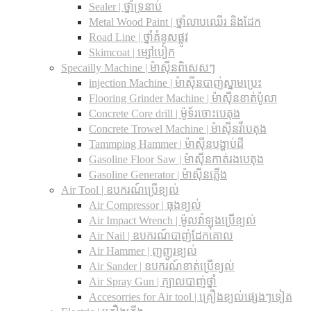
Sealer | ថ្នាំទ្រនាប់
Metal Wood Paint | ថ្នាំលាបឈើរ និងដែក
Road Line | ថ្នាំគំនូសផ្លូវ
Skimcoat | ម្សៅបៀក
Specailly Machine | ម៉ាស៊ីនពិសេសៗ
injection Machine | ម៉ាស៊ីនបាញ់ស្នាមប្រេះ
Flooring Grinder Machine | ម៉ាស៊ីនខាត់ប៉ូលា
Concrete Core drill | ម៉ូទ័រចោះបេតុង
Concrete Trowel Machine | ម៉ាស៊ីនវីបេតុង
Tammping Hammer | ម៉ាស៊ីនបង្ហាប់ដី
Gasoline Floor Saw | ម៉ាស៊ីនកាត់រងបេតុង
Gasoline Generator | ម៉ាស៊ីនភ្លើង
Air Tool | ឧបករណ៍ប្រើខ្យល់
Air Compressor | ធុងខ្យល់
Air Impact Wrench | ម៉ូលវ៉ាឡុងប្រើខ្យល់
Air Nail | ឧបករណ៍បាញ់ដែកគោល
Air Hammer | ញញួរខ្យល់
Air Sander | ឧបករណ៍ខាត់ប្រើខ្យល់
Air Spray Gun | ក្បាលបាញ់ថ្នាំ
Accesorries for Air tool | គ្រឿងខ្យល់ផ្សេងៗទៀត