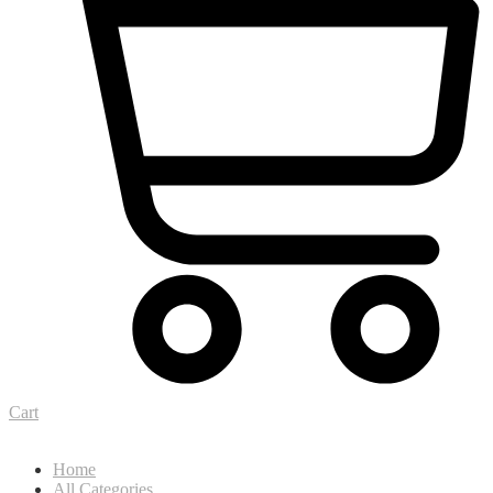
Cart
Home
All Categories