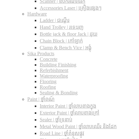
Scanner | ឧបករណ៍រាវរក
Accessories Laser | គ្រឿងផ្សេងៗ
Hardware
Ladder | ជណ្តើរ
Hand Trolley | រទេះរុញ
Bottle jack & floor Jack​ | ដូយ
Chain Block | កៅឡាក់
Clamp & Bench Vice | អង្គុំ
Sika Products
Concrete
Building Finishing
Referbishment
Waterproofing
Flooring
Roofing
Sealing & Bonding
Paint | ថ្នាំពណ៍
Interior Paint | ថ្នាំលាបខាងក្នុង
Exterior Paint | ថ្នាំលាបខាងក្រៅ
Sealer | ថ្នាំទ្រនាប់
Metal Wood Paint | ថ្នាំលាបឈើរ និងដែក
Road Line | ថ្នាំគំនូសផ្លូវ