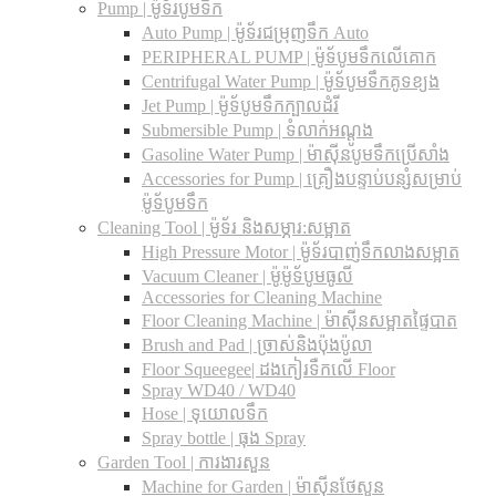
Pump | ម៉ូទ័របូមទឹក
Auto Pump | ម៉ូទ័រជម្រុញទឹក Auto
PERIPHERAL PUMP | ម៉ូទ័បូមទឹកលើគោក
Centrifugal Water Pump | ម៉ូទ័បូមទឹកគូទខ្យង
Jet Pump | ម៉ូទ័បូមទឹកក្បាលដំរី
Submersible Pump | ទំលាក់អណ្តូង
Gasoline Water Pump | ម៉ាស៊ីនបូមទឹកប្រើសាំង
Accessories for Pump | គ្រឿងបន្ទាប់បន្សំសម្រាប់
ម៉ូទ័បូមទឹក
Cleaning Tool | ម៉ូទ័រ និងសម្ភារ:សម្អាត
High Pressure Motor | ម៉ូទ័របាញ់ទឹកលាងសម្អាត
Vacuum Cleaner | ម៉ូម៉ូទ័បូមធូលី
Accessories for Cleaning Machine
Floor Cleaning Machine | ម៉ាស៊ីនសម្អាតផ្ទៃបាត
Brush and Pad | ច្រាស់និងប៉ុងប៉ូលា
Floor Squeegee| ដងកៀរទឺកលើ Floor
Spray WD40 / WD40
Hose | ទុយោលទឹក
Spray bottle | ធុង Spray
Garden Tool | ការងារសួន
Machine for Garden | ម៉ាស៊ីនថែសួន