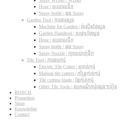
Spray WD40 / WD40
Hose | ទុយោលទឹក
Spray bottle | ធុង Spray
Garden Tool | ការងារសួន
Machine for Garden | ម៉ាស៊ីនថែសួន
Garden Handtool | សម្ភារ:ថែសួន
Hose | ទុយោលទឹក
Spray bottle | ធុង Spray
Spray Nozzle | ក្បាលបាញ់ទឹក
Tile Tool | ការងារការ៉ូ
Electric Tile Cutter | តុកាត់ការ៉ូ
Manual tile cutters | កន្ត្រៃកាត់ការ៉ូ
Tile cutting blade | ផ្លែកាត់ការ៉ូ
Other Tile Tools | ឧបករណ៏ការ៉ូផ្សេងៗទៀត
BOSCH
Promotion
Shop
Knowledge
Contact