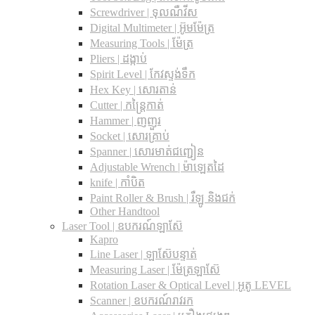
Screwdriver | ទុលណឺវីស
Digital Multimeter | អ៊ូមម៉ែត្រ
Measuring Tools | ម៉ែត្រ
Pliers | ដង្កាប់
Spirit Level | កែវស្ទង់ទឹក
Hex Key | សោរតាន់
Cutter | កន្រ្តៃកាត់
Hammer | ញញួរ
Socket | សោរគ្រាប់
Spanner |​ សោរមាត់ជញ្ជៀន
Adjustable Wrench |​ ម៉ាឡេតដៃ
knife | កាំបិត
Paint Roller & Brush | រឺឡូ និងជក់
Other Handtool
Laser Tool | ឧបករណ៍ឡាស៊ែ
Kapro
Line Laser | ឡាស៊ែបន្ទាត់
Measuring Laser | ម៉ែត្រឡាស៊ែ
Rotation Laser & Optical Level | អូតូ LEVEL
Scanner | ឧបករណ៍រាវរក