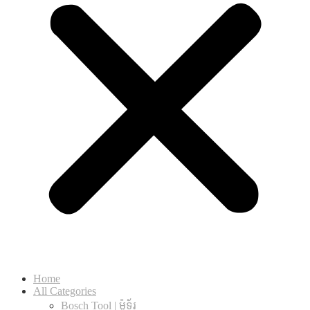
Home
All Categories
Bosch Tool | ម៉ូទ័រ