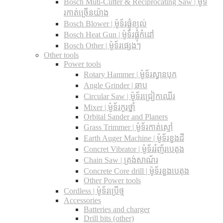
Bosch Muti-Cutter & Reciprocating Saw​ | ម៉ូទ័
រកាត់ច្រើនយ៉ាង
Bosch Blower | ម៉ូទ័រផ្លុំខ្យល់
Bosch Heat Gun | ម៉ូទ័រផ្លុំកំដៅ
Bosch Other | ម៉ូទ័រផ្សេងៗ
Other tools
Power tools
Rotary Hammer | ម៉ូទ័រស្វានបុក
Angle Grinder | ឆាប
Circular Saw​ | ម៉ូទ័រជ្រៀកឈើរ
Mixer | ម៉ូទ័រកូរថ្នាំ
Orbital Sander and Planers
Grass Trimmer | ម៉ូទ័រកាត់ស្មៅ
Earth Auger Machine | ម៉ូទ័រខួងដី
Concret Vibrator | ម៉ូទ័ររំញ័របេតុង
Chain Saw | ត្រង់សាណ័រ
Concrete Core drill | ម៉ូទ័រខួងបេតុង
Other Power tools
Cordless​ | ម៉ូទ័រប្រើថ្ម
Accessories
Batteries and charger
Drill bits (other)