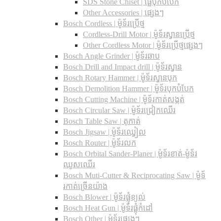
SDS Stone Chiset |​ ផ្លែបុកបំបែក
Other Accessories | ផ្សេងៗ
Bosch Cordless | ម៉ូទ័រប្រើថ្ម
Cordless-Drill Motor | ម៉ូទ័រស្វានប្រើថ្ម
Other Cordless Motor | ម៉ូទ័រប្រើថ្មផ្សេងៗ
Bosch Angle Grinder | ម៉ូទ័រឆាប
Bosch Drill and Impact drill | ម៉ូទ័រស្វាន
Bosch Rotary Hammer | ម៉ូទ័រស្វានបុក
Bosch Demolition Hammer | ម៉ូទ័របុកបំបែក
Bosch Cutting Machine | ម៉ូទ័រកាត់សង្កត់
Bosch Circular Saw | ម៉ូទ័រជ្រៀកឈើរ
Bosch Table Saw | តុកាត់
Bosch Jigsaw | ម៉ូទ័រឈ្វៀល
Bosch Router | ម៉ូទ័រលក
Bosch Orbital Sander-Planer​ | ម៉ូទ័រខាត់-ម៉ូទ័រ
ឈូសឈើរ
Bosch Muti-Cutter & Reciprocating Saw​ | ម៉ូទ័
រកាត់ច្រើនយ៉ាង
Bosch Blower | ម៉ូទ័រផ្លុំខ្យល់
Bosch Heat Gun | ម៉ូទ័រផ្លុំកំដៅ
Bosch Other | ម៉ូទ័រផ្សេងៗ