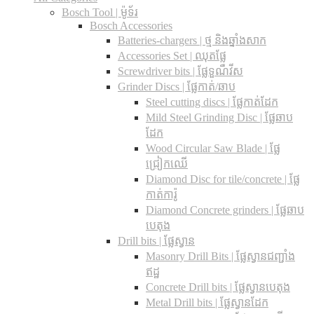
Bosch Tool | ម៉ូទ័រ
Bosch Accessories
Batteries-chargers | ថ្ម និងឆ្នាំងសាក
Accessories Set | ឈុតផ្លែ
Screwdriver bits | ផ្លែទួណឺវីស
Grinder Discs |​ ផ្លែកាត់/ឆាប
Steel cutting discs |​ ផ្លែកាត់ដែក
Mild Steel Grinding Disc | ផ្លែឆាប
ដែក
Wood Circular Saw Blade | ផ្លែ
ជ្រៀកឈើ
Diamond Disc for tile/concrete​ | ផ្លែ
កាត់ការ៉ូ
Diamond Concrete grinders | ផ្លែឆាប
បេតុង
Drill bits |​ ផ្លែស្វាន
Masonry Drill Bits |​ ផ្លែស្វានជញ្ជាំង
ឥដ្ឋ
Concrete Drill bits |​ ផ្លែស្វានបេតុង
Metal Drill bits |​ ផ្លែស្វានដែក