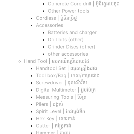
Concrete Core drill | ម៉ូទ័រខួងបេតុង
Other Power tools
Cordless​ | ម៉ូទ័រប្រើថ្ម
Accessories
Batteries and charger
Drill bits (other)
Grinder Discs (other)
other accessories
Hand Tool | ឧបករណ៍ប្រើដោយដៃ
Handtool Set | ឈុតគ្រឿងជាង
Tool box/Bag | កេស/កាបូបជាង
Screwdriver | ទុលណឺវីស
Digital Multimeter | អ៊ូមម៉ែត្រ
Measuring Tools | ម៉ែត្រ
Pliers | ដង្កាប់
Spirit Level | កែវស្ទង់ទឹក
Hex Key | សោរតាន់
Cutter | កន្រ្តៃកាត់
Hammer | ញញួរ