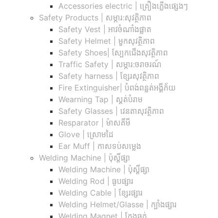
Accessories electric | គ្រឿងភ្លើងផ្សេងៗ
Safety Products | សម្ភារ:សុវត្ថិភាព
Safety Vest | អាវចំណាំងផ្លាត
Safety Helmet | មួកសុវត្ថិភាព
Safety Shoes| ស្បែកជើងសុវត្ថិភាព
Traffic Safety​ | សម្ភារ:ចរាចរណ៍
Safety harness | ខ្សែរសុវត្ថិភាព
Fire Extinguisher| បំពង់ពន្លត់អង្គីភ័យ
Wearning Tap | ស្គត់បំរាម
Safety Glasses | វេនតាសុវត្ថិភាព
Resparator | ម៉ាសគីមី
Glove | ស្រោមដៃ
Ear Muff | កាសទប់សម្លេង
Welding Machine | ប៉ុស្តិ៍ផ្សា
Welding Machine | ប៉ុស្តិ៍ផ្សា
Welding Rod | ធូបផ្សារ
Welding Cable | ខ្សែរផ្សារ
Welding Helmet/Glasse | ក្បាំងផ្សារ
Welding Magnet | កែងឆក់