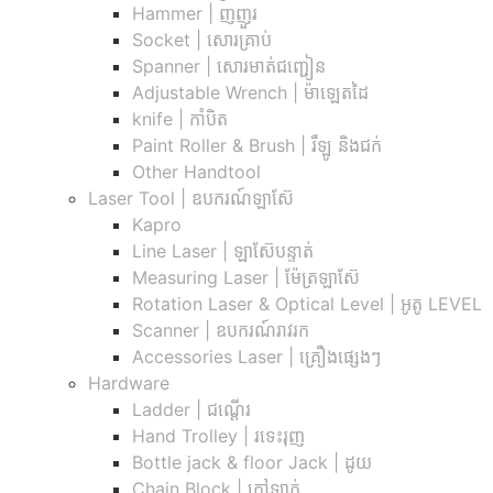
Hammer | ញញួរ
Socket | សោរគ្រាប់
Spanner |​ សោរមាត់ជញ្ជៀន
Adjustable Wrench |​ ម៉ាឡេតដៃ
knife | កាំបិត
Paint Roller & Brush | រឺឡូ និងជក់
Other Handtool
Laser Tool | ឧបករណ៍ឡាស៊ែ
Kapro
Line Laser | ឡាស៊ែបន្ទាត់
Measuring Laser | ម៉ែត្រឡាស៊ែ
Rotation Laser & Optical Level | អូតូ LEVEL
Scanner | ឧបករណ៍រាវរក
Accessories Laser | គ្រឿងផ្សេងៗ
Hardware
Ladder | ជណ្តើរ
Hand Trolley | រទេះរុញ
Bottle jack & floor Jack​ | ដូយ
Chain Block | កៅឡាក់