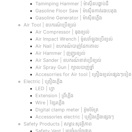
Tammping Hammer | ម៉ាស៊ីនបង្ហាប់ដី
Gasoline Floor Saw | ម៉ាស៊ីនកាត់រងបេតុង
Gasoline Generator | ម៉ាស៊ីនភ្លើង
Air Tool | ឧបករណ៍ប្រើខ្យល់
Air Compressor | ធុងខ្យល់
Air Impact Wrench | ម៉ូលវ៉ាឡុងប្រើខ្យល់
Air Nail | ឧបករណ៍បាញ់ដែកគោល
Air Hammer | ញញួរខ្យល់
Air Sander | ឧបករណ៍ខាត់ប្រើខ្យល់
Air Spray Gun | ក្បាលបាញ់ថ្នាំ
Accesorries for Air tool | គ្រឿងខ្យល់ផ្សេងៗទៀត
Electric | គ្រឿងភ្លើង
LED | ហ្វា
Extension | ព្រីភ្លើង
Wire | ខ្សែរភ្លើង
Digital clamp meter | អ៊ូមម៉ែត្រ
Accessories electric | គ្រឿងភ្លើងផ្សេងៗ
Safety Products | សម្ភារ:សុវត្ថិភាព
Safety Vest | អាវចំណាំងផ្លាត