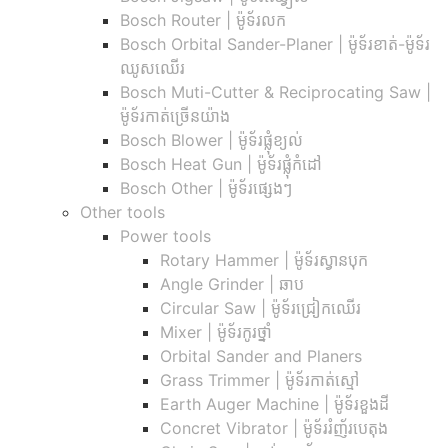
Bosch Router | ម៉ូទ័រលក
Bosch Orbital Sander-Planer​ | ម៉ូទ័រខាត់-ម៉ូទ័រ
ឈូសឈើរ
Bosch Muti-Cutter & Reciprocating Saw​ |
ម៉ូទ័រកាត់ច្រើនយ៉ាង
Bosch Blower | ម៉ូទ័រផ្លុំខ្យល់
Bosch Heat Gun | ម៉ូទ័រផ្លុំកំដៅ
Bosch Other | ម៉ូទ័រផ្សេងៗ
Other tools
Power tools
Rotary Hammer | ម៉ូទ័រស្វានបុក
Angle Grinder | ឆាប
Circular Saw​ | ម៉ូទ័រជ្រៀកឈើរ
Mixer | ម៉ូទ័រកូរថ្នាំ
Orbital Sander and Planers
Grass Trimmer | ម៉ូទ័រកាត់ស្មៅ
Earth Auger Machine | ម៉ូទ័រខួងដី
Concret Vibrator | ម៉ូទ័ររំញ័របេតុង