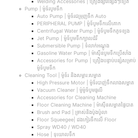
Welding Accessories | គ្រឿងផ្សារផ្សេងៗទៀត
Pump | ម៉ូទ័របូមទឹក
Auto Pump | ម៉ូទ័រជម្រុញទឹក Auto
PERIPHERAL PUMP | ម៉ូទ័បូមទឹកលើគោក
Centrifugal Water Pump | ម៉ូទ័បូមទឹកគូទខ្យង
Jet Pump | ម៉ូទ័បូមទឹកក្បាលដំរី
Submersible Pump | ទំលាក់អណ្តូង
Gasoline Water Pump | ម៉ាស៊ីនបូមទឹកប្រើសាំង
Accessories for Pump | គ្រឿងបន្ទាប់បន្សំសម្រាប់
ម៉ូទ័បូមទឹក
Cleaning Tool | ម៉ូទ័រ និងសម្ភារ:សម្អាត
High Pressure Motor | ម៉ូទ័របាញ់ទឹកលាងសម្អាត
Vacuum Cleaner | ម៉ូម៉ូទ័បូមធូលី
Accessories for Cleaning Machine
Floor Cleaning Machine | ម៉ាស៊ីនសម្អាតផ្ទៃបាត
Brush and Pad | ច្រាស់និងប៉ុងប៉ូលា
Floor Squeegee| ដងកៀរទឺកលើ Floor
Spray WD40 / WD40
Hose | ទុយោលទឹក