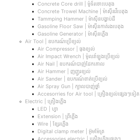
Concrete Core drill | ម៉ូទ័រចោះបេតុង
Concrete Trowel Machine | ម៉ាស៊ីនវីបេតុង
Tammping Hammer | ម៉ាស៊ីនបង្ហាប់ដី
Gasoline Floor Saw | ម៉ាស៊ីនកាត់រងបេតុង
Gasoline Generator | ម៉ាស៊ីនភ្លើង
Air Tool | ឧបករណ៍ប្រើខ្យល់
Air Compressor | ធុងខ្យល់
Air Impact Wrench | ម៉ូលវ៉ាឡុងប្រើខ្យល់
Air Nail | ឧបករណ៍បាញ់ដែកគោល
Air Hammer | ញញួរខ្យល់
Air Sander | ឧបករណ៍ខាត់ប្រើខ្យល់
Air Spray Gun | ក្បាលបាញ់ថ្នាំ
Accesorries for Air tool | គ្រឿងខ្យល់ផ្សេងៗទៀត
Electric | គ្រឿងភ្លើង
LED | ហ្វា
Extension | ព្រីភ្លើង
Wire | ខ្សែរភ្លើង
Digital clamp meter | អ៊ូមម៉ែត្រ
Accessories electric | គ្រឿងភ្លើងផ្សេងៗ