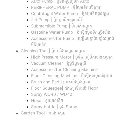
Auto Pump | ម៉ូទ័រជម្រុញទឹក Auto
PERIPHERAL PUMP | ម៉ូទ័បូមទឹកលើគោក
Centrifugal Water Pump | ម៉ូទ័បូមទឹកគូទខ្យង
Jet Pump | ម៉ូទ័បូមទឹកក្បាលដំរី
Submersible Pump | ទំលាក់អណ្តូង
Gasoline Water Pump | ម៉ាស៊ីនបូមទឹកប្រើសាំង
Accessories for Pump | គ្រឿងបន្ទាប់បន្សំសម្រាប់
ម៉ូទ័បូមទឹក
Cleaning Tool | ម៉ូទ័រ និងសម្ភារ:សម្អាត
High Pressure Motor | ម៉ូទ័របាញ់ទឹកលាងសម្អាត
Vacuum Cleaner | ម៉ូម៉ូទ័បូមធូលី
Accessories for Cleaning Machine
Floor Cleaning Machine | ម៉ាស៊ីនសម្អាតផ្ទៃបាត
Brush and Pad | ច្រាស់និងប៉ុងប៉ូលា
Floor Squeegee| ដងកៀរទឺកលើ Floor
Spray WD40 / WD40
Hose | ទុយោលទឹក
Spray bottle | ធុង Spray
Garden Tool | ការងារសួន