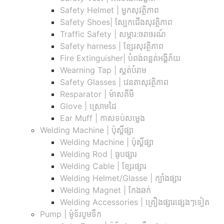
Safety Helmet | មួកសុវត្ថិភាព
Safety Shoes| ស្បែកជើងសុវត្ថិភាព
Traffic Safety​ | សម្ភារ:ចរាចរណ៍
Safety harness | ខ្សែរសុវត្ថិភាព
Fire Extinguisher| បំពង់ពន្លត់អង្គីភ័យ
Wearning Tap | ស្គត់បំរាម
Safety Glasses | វេនតាសុវត្ថិភាព
Resparator | ម៉ាសគីមី
Glove | ស្រោមដៃ
Ear Muff | កាសទប់សម្លេង
Welding Machine | ប៉ុស្តិ៍ផ្សា
Welding Machine | ប៉ុស្តិ៍ផ្សា
Welding Rod | ធូបផ្សារ
Welding Cable | ខ្សែរផ្សារ
Welding Helmet/Glasse | ក្បាំងផ្សារ
Welding Magnet | កែងឆក់
Welding Accessories | គ្រឿងផ្សារផ្សេងៗទៀត
Pump | ម៉ូទ័របូមទឹក