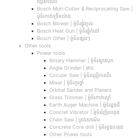
ឈូសឈើរ
Bosch Muti-Cutter & Reciprocating Saw​ |
ម៉ូទ័រកាត់ច្រើនយ៉ាង
Bosch Blower | ម៉ូទ័រផ្លុំខ្យល់
Bosch Heat Gun | ម៉ូទ័រផ្លុំកំដៅ
Bosch Other | ម៉ូទ័រផ្សេងៗ
Other tools
Power tools
Rotary Hammer | ម៉ូទ័រស្វានបុក
Angle Grinder | ឆាប
Circular Saw​ | ម៉ូទ័រជ្រៀកឈើរ
Mixer | ម៉ូទ័រកូរថ្នាំ
Orbital Sander and Planers
Grass Trimmer | ម៉ូទ័រកាត់ស្មៅ
Earth Auger Machine | ម៉ូទ័រខួងដី
Concret Vibrator | ម៉ូទ័ររំញ័របេតុង
Chain Saw | ត្រង់សាណ័រ
Concrete Core drill | ម៉ូទ័រខួងបេតុង
Other Power tools