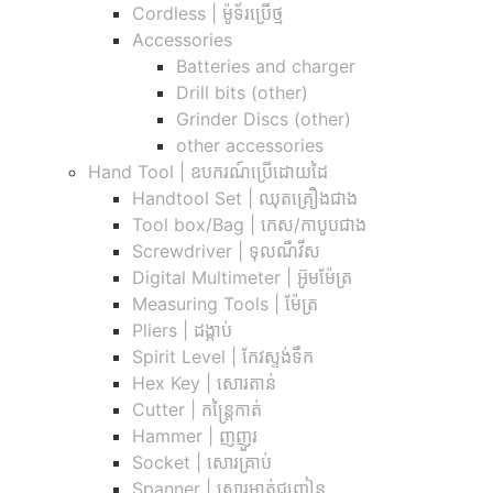
Cordless​ | ម៉ូទ័រប្រើថ្ម
Accessories
Batteries and charger
Drill bits (other)
Grinder Discs (other)
other accessories
Hand Tool | ឧបករណ៍ប្រើដោយដៃ
Handtool Set | ឈុតគ្រឿងជាង
Tool box/Bag | កេស/កាបូបជាង
Screwdriver | ទុលណឺវីស
Digital Multimeter | អ៊ូមម៉ែត្រ
Measuring Tools | ម៉ែត្រ
Pliers | ដង្កាប់
Spirit Level | កែវស្ទង់ទឹក
Hex Key | សោរតាន់
Cutter | កន្រ្តៃកាត់
Hammer | ញញួរ
Socket | សោរគ្រាប់
Spanner |​ សោរមាត់ជញ្ជៀន