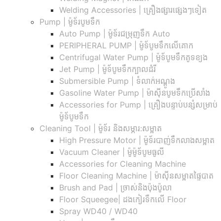
Welding Accessories | គ្រឿងផ្សារផ្សេងៗទៀត
Pump | ម៉ូទ័របូមទឹក
Auto Pump | ម៉ូទ័រជម្រុញទឹក Auto
PERIPHERAL PUMP | ម៉ូទ័បូមទឹកលើគោក
Centrifugal Water Pump | ម៉ូទ័បូមទឹកគូទខ្យង
Jet Pump | ម៉ូទ័បូមទឹកក្បាលដំរី
Submersible Pump | ទំលាក់អណ្តូង
Gasoline Water Pump | ម៉ាស៊ីនបូមទឹកប្រើសាំង
Accessories for Pump | គ្រឿងបន្ទាប់បន្សំសម្រាប់
ម៉ូទ័បូមទឹក
Cleaning Tool | ម៉ូទ័រ និងសម្ភារ:សម្អាត
High Pressure Motor | ម៉ូទ័របាញ់ទឹកលាងសម្អាត
Vacuum Cleaner | ម៉ូម៉ូទ័បូមធូលី
Accessories for Cleaning Machine
Floor Cleaning Machine | ម៉ាស៊ីនសម្អាតផ្ទៃបាត
Brush and Pad | ច្រាស់និងប៉ុងប៉ូលា
Floor Squeegee| ដងកៀរទឺកលើ Floor
Spray WD40 / WD40