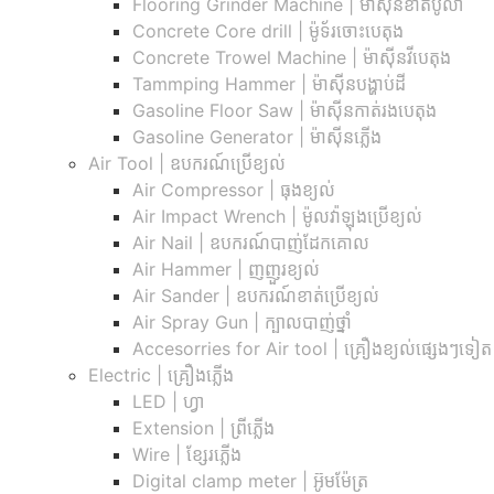
Flooring Grinder Machine | ម៉ាស៊ីនខាត់ប៉ូលា
Concrete Core drill | ម៉ូទ័រចោះបេតុង
Concrete Trowel Machine | ម៉ាស៊ីនវីបេតុង
Tammping Hammer | ម៉ាស៊ីនបង្ហាប់ដី
Gasoline Floor Saw | ម៉ាស៊ីនកាត់រងបេតុង
Gasoline Generator | ម៉ាស៊ីនភ្លើង
Air Tool | ឧបករណ៍ប្រើខ្យល់
Air Compressor | ធុងខ្យល់
Air Impact Wrench | ម៉ូលវ៉ាឡុងប្រើខ្យល់
Air Nail | ឧបករណ៍បាញ់ដែកគោល
Air Hammer | ញញួរខ្យល់
Air Sander | ឧបករណ៍ខាត់ប្រើខ្យល់
Air Spray Gun | ក្បាលបាញ់ថ្នាំ
Accesorries for Air tool | គ្រឿងខ្យល់ផ្សេងៗទៀត
Electric | គ្រឿងភ្លើង
LED | ហ្វា
Extension | ព្រីភ្លើង
Wire | ខ្សែរភ្លើង
Digital clamp meter | អ៊ូមម៉ែត្រ