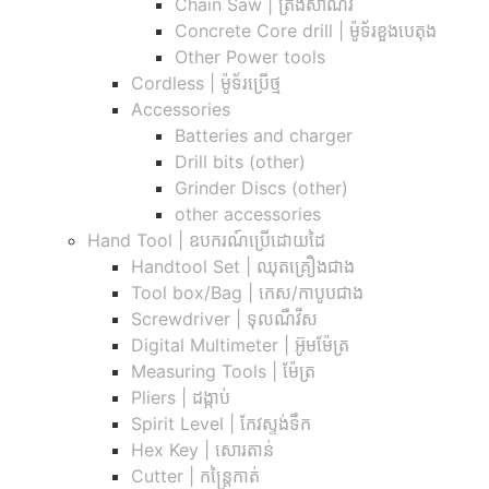
Chain Saw | ត្រង់សាណ័រ
Concrete Core drill | ម៉ូទ័រខួងបេតុង
Other Power tools
Cordless​ | ម៉ូទ័រប្រើថ្ម
Accessories
Batteries and charger
Drill bits (other)
Grinder Discs (other)
other accessories
Hand Tool | ឧបករណ៍ប្រើដោយដៃ
Handtool Set | ឈុតគ្រឿងជាង
Tool box/Bag | កេស/កាបូបជាង
Screwdriver | ទុលណឺវីស
Digital Multimeter | អ៊ូមម៉ែត្រ
Measuring Tools | ម៉ែត្រ
Pliers | ដង្កាប់
Spirit Level | កែវស្ទង់ទឹក
Hex Key | សោរតាន់
Cutter | កន្រ្តៃកាត់