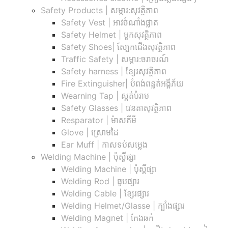
Safety Products | សម្ភារ:សុវត្ថិភាព
Safety Vest | អាវចំណាំងផ្លាត
Safety Helmet | មួកសុវត្ថិភាព
Safety Shoes| ស្បែកជើងសុវត្ថិភាព
Traffic Safety​ | សម្ភារ:ចរាចរណ៍
Safety harness | ខ្សែរសុវត្ថិភាព
Fire Extinguisher| បំពង់ពន្លត់អង្គីភ័យ
Wearning Tap | ស្គត់បំរាម
Safety Glasses | វេនតាសុវត្ថិភាព
Resparator | ម៉ាសគីមី
Glove | ស្រោមដៃ
Ear Muff | កាសទប់សម្លេង
Welding Machine | ប៉ុស្តិ៍ផ្សា
Welding Machine | ប៉ុស្តិ៍ផ្សា
Welding Rod | ធូបផ្សារ
Welding Cable | ខ្សែរផ្សារ
Welding Helmet/Glasse | ក្បាំងផ្សារ
Welding Magnet | កែងឆក់