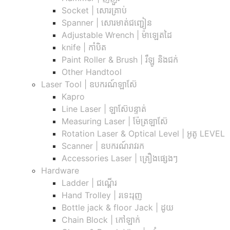
Socket | សោរគ្រាប់
Spanner |​ សោរមាត់ជញ្ជៀន
Adjustable Wrench |​ ម៉ាឡេតដៃ
knife | កាំបិត
Paint Roller & Brush | រឺឡូ និងជក់
Other Handtool
Laser Tool | ឧបករណ៍ឡាស៊ែ
Kapro
Line Laser | ឡាស៊ែបន្ទាត់
Measuring Laser | ម៉ែត្រឡាស៊ែ
Rotation Laser & Optical Level | អូតូ LEVEL
Scanner | ឧបករណ៍រាវរក
Accessories Laser | គ្រឿងផ្សេងៗ
Hardware
Ladder | ជណ្តើរ
Hand Trolley | រទេះរុញ
Bottle jack & floor Jack​ | ដូយ
Chain Block | កៅឡាក់