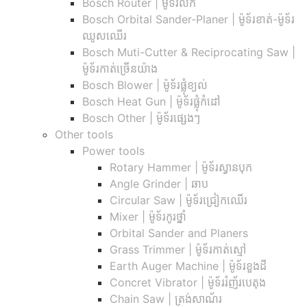
Bosch Router | ម៉ូទ័រលក
Bosch Orbital Sander-Planer​ | ម៉ូទ័រខាត់-ម៉ូទ័រ
ឈូសឈើរ
Bosch Muti-Cutter & Reciprocating Saw​ |
ម៉ូទ័រកាត់ច្រើនយ៉ាង
Bosch Blower | ម៉ូទ័រផ្លុំខ្យល់
Bosch Heat Gun | ម៉ូទ័រផ្លុំកំដៅ
Bosch Other | ម៉ូទ័រផ្សេងៗ
Other tools
Power tools
Rotary Hammer | ម៉ូទ័រស្វានបុក
Angle Grinder | ឆាប
Circular Saw​ | ម៉ូទ័រជ្រៀកឈើរ
Mixer | ម៉ូទ័រកូរថ្នាំ
Orbital Sander and Planers
Grass Trimmer | ម៉ូទ័រកាត់ស្មៅ
Earth Auger Machine | ម៉ូទ័រខួងដី
Concret Vibrator | ម៉ូទ័ររំញ័របេតុង
Chain Saw | ត្រង់សាណ័រ