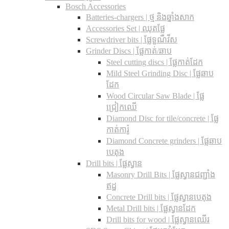
Bosch Accessories
Batteries-chargers | ថ្ម និងឆ្នាំងសាក
Accessories Set | ឈុតផ្លែ
Screwdriver bits | ផ្លែទួណឺវីស
Grinder Discs |​ ផ្លែកាត់/ឆាប
Steel cutting discs |​ ផ្លែកាត់ដែក
Mild Steel Grinding Disc | ផ្លែឆាប
ដែក
Wood Circular Saw Blade | ផ្លែ
ជ្រៀកឈើ
Diamond Disc for tile/concrete​ | ផ្លែ
កាត់ការ៉ូ
Diamond Concrete grinders | ផ្លែឆាប
បេតុង
Drill bits |​ ផ្លែស្វាន
Masonry Drill Bits |​ ផ្លែស្វានជញ្ជាំង
ឥដ្ឋ
Concrete Drill bits |​ ផ្លែស្វានបេតុង
Metal Drill bits |​ ផ្លែស្វានដែក
Drill bits for wood |​ ផ្លែស្វានឈើរ