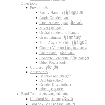
Other tools
Power tools
Rotary Hammer | ម៉ូទ័រស្វានបុក
Angle Grinder | ឆាប
Circular Saw​ | ម៉ូទ័រជ្រៀកឈើរ
Mixer | ម៉ូទ័រកូរថ្នាំ
Orbital Sander and Planers
Grass Trimmer | ម៉ូទ័រកាត់ស្មៅ
Earth Auger Machine | ម៉ូទ័រខួងដី
Concret Vibrator | ម៉ូទ័ររំញ័របេតុង
Chain Saw | ត្រង់សាណ័រ
Concrete Core drill | ម៉ូទ័រខួងបេតុង
Other Power tools
Cordless​ | ម៉ូទ័រប្រើថ្ម
Accessories
Batteries and charger
Drill bits (other)
Grinder Discs (other)
other accessories
Hand Tool | ឧបករណ៍ប្រើដោយដៃ
Handtool Set | ឈុតគ្រឿងជាង
Tool box/Bag | កេស/កាបូបជាង