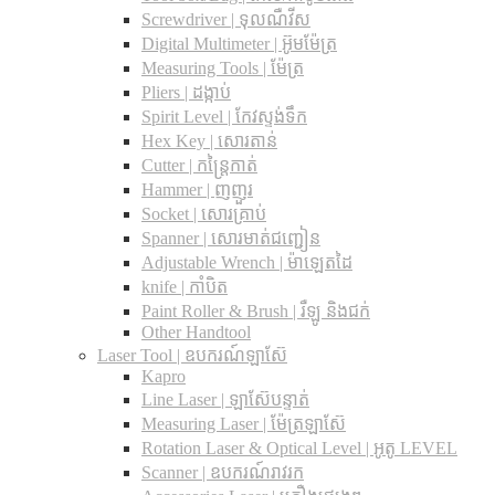
Screwdriver | ទុលណឺវីស
Digital Multimeter | អ៊ូមម៉ែត្រ
Measuring Tools | ម៉ែត្រ
Pliers | ដង្កាប់
Spirit Level | កែវស្ទង់ទឹក
Hex Key | សោរតាន់
Cutter | កន្រ្តៃកាត់
Hammer | ញញួរ
Socket | សោរគ្រាប់
Spanner |​ សោរមាត់ជញ្ជៀន
Adjustable Wrench |​ ម៉ាឡេតដៃ
knife | កាំបិត
Paint Roller & Brush | រឺឡូ និងជក់
Other Handtool
Laser Tool | ឧបករណ៍ឡាស៊ែ
Kapro
Line Laser | ឡាស៊ែបន្ទាត់
Measuring Laser | ម៉ែត្រឡាស៊ែ
Rotation Laser & Optical Level | អូតូ LEVEL
Scanner | ឧបករណ៍រាវរក