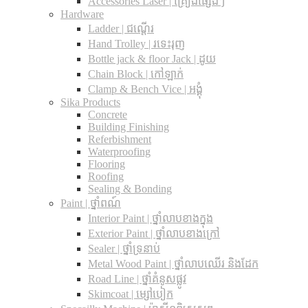
Accessories Laser | គ្រឿងផ្សេងៗ
Hardware
Ladder | ជណ្តើរ
Hand Trolley | រទេះរុញ
Bottle jack & floor Jack​ | ដូយ
Chain Block | កៅឡាក់
Clamp & Bench Vice | អង្គុំ
Sika Products
Concrete
Building Finishing
Referbishment
Waterproofing
Flooring
Roofing
Sealing & Bonding
Paint | ថ្នាំពណ៍
Interior Paint | ថ្នាំលាបខាងក្នុង
Exterior Paint | ថ្នាំលាបខាងក្រៅ
Sealer | ថ្នាំទ្រនាប់
Metal Wood Paint | ថ្នាំលាបឈើរ និងដែក
Road Line | ថ្នាំគំនូសផ្លូវ
Skimcoat | ម្សៅបៀក