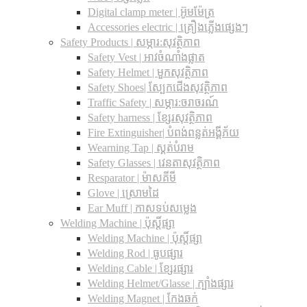
Digital clamp meter | អ៊ូមម៉ែត្រ
Accessories electric | គ្រឿងភ្លើងផ្សេងៗ
Safety Products | សម្ភារ:សុវត្ថិភាព
Safety Vest | អាវចំណាំងផ្លាត
Safety Helmet | មួកសុវត្ថិភាព
Safety Shoes| ស្បែកជើងសុវត្ថិភាព
Traffic Safety​ | សម្ភារ:ចរាចរណ៍
Safety harness | ខ្សែរសុវត្ថិភាព
Fire Extinguisher| បំពង់ពន្លត់អង្គីភ័យ
Wearning Tap | ស្គត់បំរាម
Safety Glasses | វេនតាសុវត្ថិភាព
Resparator | ម៉ាសគីមី
Glove | ស្រោមដៃ
Ear Muff | កាសទប់សម្លេង
Welding Machine | ប៉ុស្តិ៍ផ្សា
Welding Machine | ប៉ុស្តិ៍ផ្សា
Welding Rod | ធូបផ្សារ
Welding Cable | ខ្សែរផ្សារ
Welding Helmet/Glasse | ក្បាំងផ្សារ
Welding Magnet | កែងឆក់