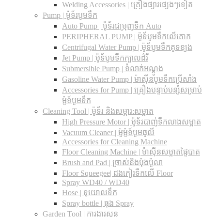
Welding Accessories | គ្រឿងផ្សារផ្សេងៗទៀត
Pump | ម៉ូទ័របូមទឹក
Auto Pump | ម៉ូទ័រជម្រុញទឹក Auto
PERIPHERAL PUMP | ម៉ូទ័បូមទឹកលើគោក
Centrifugal Water Pump | ម៉ូទ័បូមទឹកគូទខ្យង
Jet Pump | ម៉ូទ័បូមទឹកក្បាលដំរី
Submersible Pump | ទំលាក់អណ្តូង
Gasoline Water Pump | ម៉ាស៊ីនបូមទឹកប្រើសាំង
Accessories for Pump | គ្រឿងបន្ទាប់បន្សំសម្រាប់
ម៉ូទ័បូមទឹក
Cleaning Tool | ម៉ូទ័រ និងសម្ភារ:សម្អាត
High Pressure Motor | ម៉ូទ័របាញ់ទឹកលាងសម្អាត
Vacuum Cleaner | ម៉ូម៉ូទ័បូមធូលី
Accessories for Cleaning Machine
Floor Cleaning Machine | ម៉ាស៊ីនសម្អាតផ្ទៃបាត
Brush and Pad | ច្រាស់និងប៉ុងប៉ូលា
Floor Squeegee| ដងកៀរទឺកលើ Floor
Spray WD40 / WD40
Hose | ទុយោលទឹក
Spray bottle | ធុង Spray
Garden Tool | ការងារសួន