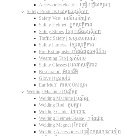
Accessories electric | គ្រឿងភ្លើងផ្សេងៗ
Safety Products | សម្ភារ:សុវត្ថិភាព
Safety Vest | អាវចំណាំងផ្លាត
Safety Helmet | មួកសុវត្ថិភាព
Safety Shoes| ស្បែកជើងសុវត្ថិភាព
Traffic Safety​ | សម្ភារ:ចរាចរណ៍
Safety harness | ខ្សែរសុវត្ថិភាព
Fire Extinguisher| បំពង់ពន្លត់អង្គីភ័យ
Wearning Tap | ស្គត់បំរាម
Safety Glasses | វេនតាសុវត្ថិភាព
Resparator | ម៉ាសគីមី
Glove | ស្រោមដៃ
Ear Muff | កាសទប់សម្លេង
Welding Machine | ប៉ុស្តិ៍ផ្សា
Welding Machine | ប៉ុស្តិ៍ផ្សា
Welding Rod | ធូបផ្សារ
Welding Cable | ខ្សែរផ្សារ
Welding Helmet/Glasse | ក្បាំងផ្សារ
Welding Magnet | កែងឆក់
Welding Accessories | គ្រឿងផ្សារផ្សេងៗទៀត