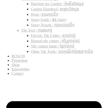
Machine for Garden | ម៉ាស៊ីនថែសួន
Garden Handtool | សម្ភារ:ថែសួន
Hose | ទុយោលទឹក
Spray bottle | ធុង Spray
Spray Nozzle | ក្បាលបាញ់ទឹក
Tile Tool | ការងារការ៉ូ
Electric Tile Cutter | តុកាត់ការ៉ូ
Manual tile cutters | កន្ត្រៃកាត់ការ៉ូ
Tile cutting blade | ផ្លែកាត់ការ៉ូ
Other Tile Tools | ឧបករណ៏ការ៉ូផ្សេងៗទៀត
BOSCH
Promotion
Shop
Knowledge
Contact