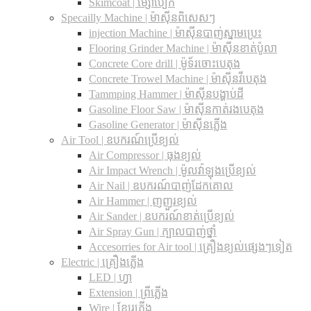
Skimcoat | ម្សៅបៀក
Specailly Machine | ម៉ាស៊ីនពិសេសៗ
injection Machine | ម៉ាស៊ីនបាញ់ស្នាមប្រេះ
Flooring Grinder Machine | ម៉ាស៊ីនខាត់ប៉ូលា
Concrete Core drill | ម៉ូទ័រចោះបេតុង
Concrete Trowel Machine | ម៉ាស៊ីនវីបេតុង
Tammping Hammer | ម៉ាស៊ីនបង្ហាប់ដី
Gasoline Floor Saw | ម៉ាស៊ីនកាត់រងបេតុង
Gasoline Generator | ម៉ាស៊ីនភ្លើង
Air Tool | ឧបករណ៍ប្រើខ្យល់
Air Compressor | ធុងខ្យល់
Air Impact Wrench | ម៉ូលវ៉ាឡុងប្រើខ្យល់
Air Nail | ឧបករណ៍បាញ់ដែកគោល
Air Hammer | ញញួរខ្យល់
Air Sander | ឧបករណ៍ខាត់ប្រើខ្យល់
Air Spray Gun | ក្បាលបាញ់ថ្នាំ
Accesorries for Air tool | គ្រឿងខ្យល់ផ្សេងៗទៀត
Electric | គ្រឿងភ្លើង
LED | ហ្វា
Extension | ព្រីភ្លើង
Wire | ខ្សែរភ្លើង