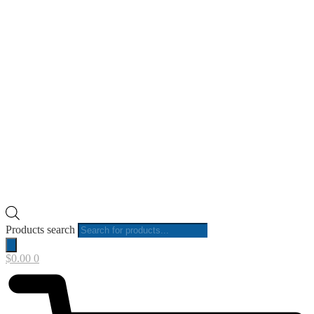
Products search
$
0.00
0