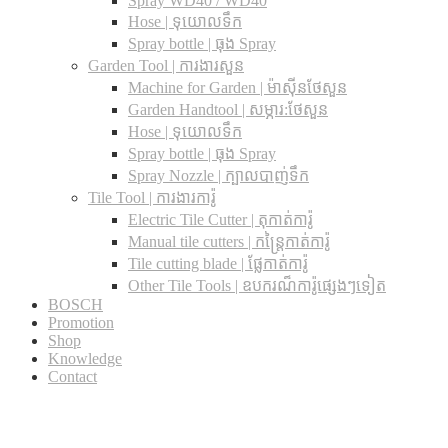
Spray WD40 / WD40
Hose | ទុយោលទឹក
Spray bottle | ធុង Spray
Garden Tool | ការងារសួន
Machine for Garden | ម៉ាស៊ីនថែសួន
Garden Handtool | សម្ភារ:ថែសួន
Hose | ទុយោលទឹក
Spray bottle | ធុង Spray
Spray Nozzle | ក្បាលបាញ់ទឹក
Tile Tool | ការងារការ៉ូ
Electric Tile Cutter | តុកាត់ការ៉ូ
Manual tile cutters | កន្ត្រៃកាត់ការ៉ូ
Tile cutting blade | ផ្លែកាត់ការ៉ូ
Other Tile Tools | ឧបករណ៏ការ៉ូផ្សេងៗទៀត
BOSCH
Promotion
Shop
Knowledge
Contact