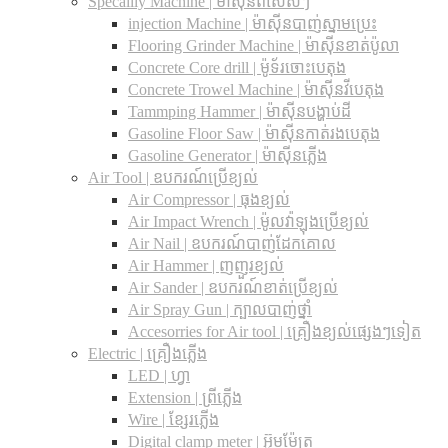
Specailly Machine | ម៉ាស៊ីនពិសេសៗ
injection Machine | ម៉ាស៊ីនបាញ់ស្នាមប្រេះ
Flooring Grinder Machine | ម៉ាស៊ីនខាត់ប៉ូលា
Concrete Core drill | ម៉ូទ័រចោះបេតុង
Concrete Trowel Machine | ម៉ាស៊ីនវីបេតុង
Tammping Hammer | ម៉ាស៊ីនបង្ហាប់ដី
Gasoline Floor Saw | ម៉ាស៊ីនកាត់រងបេតុង
Gasoline Generator | ម៉ាស៊ីនភ្លើង
Air Tool | ឧបករណ៍ប្រើខ្យល់
Air Compressor | ធុងខ្យល់
Air Impact Wrench | ម៉ូលវ៉ាឡុងប្រើខ្យល់
Air Nail | ឧបករណ៍បាញ់ដែកគោល
Air Hammer | ញញួរខ្យល់
Air Sander | ឧបករណ៍ខាត់ប្រើខ្យល់
Air Spray Gun | ក្បាលបាញ់ថ្នាំ
Accesorries for Air tool | គ្រឿងខ្យល់ផ្សេងៗទៀត
Electric | គ្រឿងភ្លើង
LED | ហ្វា
Extension | ព្រីភ្លើង
Wire | ខ្សែរភ្លើង
Digital clamp meter | អ៊ូមម៉ែត្រ