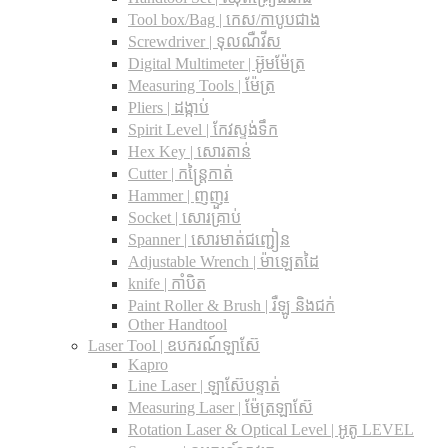
Tool box/Bag | កេស/កាបូបជាង
Screwdriver | ទុលណឺវីស
Digital Multimeter | អ៊ូមម៉ែត្រ
Measuring Tools | ម៉ែត្រ
Pliers | ដង្កាប់
Spirit Level | កែវស្ទង់ទឹក
Hex Key | សោរតាន់
Cutter | កន្រ្តៃកាត់
Hammer | ញញួរ
Socket | សោរគ្រាប់
Spanner |​ សោរមាត់ជញ្ជៀន
Adjustable Wrench |​ ម៉ាឡេតដៃ
knife | កាំបិត
Paint Roller & Brush | រឺឡូ និងជក់
Other Handtool
Laser Tool | ឧបករណ៍ឡាស៊ែ
Kapro
Line Laser | ឡាស៊ែបន្ទាត់
Measuring Laser | ម៉ែត្រឡាស៊ែ
Rotation Laser & Optical Level | អូតូ LEVEL