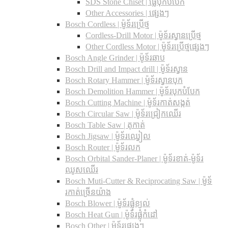
SDS Stone Chiset |​ ផ្លែបុកបំបែក
Other Accessories | ផ្សេងៗ
Bosch Cordless | ម៉ូទ័រប្រើថ្ម
Cordless-Drill Motor | ម៉ូទ័រស្វានប្រើថ្ម
Other Cordless Motor | ម៉ូទ័រប្រើថ្មផ្សេងៗ
Bosch Angle Grinder | ម៉ូទ័រឆាប
Bosch Drill and Impact drill | ម៉ូទ័រស្វាន
Bosch Rotary Hammer | ម៉ូទ័រស្វានបុក
Bosch Demolition Hammer | ម៉ូទ័របុកបំបែក
Bosch Cutting Machine | ម៉ូទ័រកាត់សង្កត់
Bosch Circular Saw | ម៉ូទ័រជ្រៀកឈើរ
Bosch Table Saw | តុកាត់
Bosch Jigsaw | ម៉ូទ័រឈ្វៀល
Bosch Router | ម៉ូទ័រលក
Bosch Orbital Sander-Planer​ | ម៉ូទ័រខាត់-ម៉ូទ័រ
ឈូសឈើរ
Bosch Muti-Cutter & Reciprocating Saw​ | ម៉ូទ័
រកាត់ច្រើនយ៉ាង
Bosch Blower | ម៉ូទ័រផ្លុំខ្យល់
Bosch Heat Gun | ម៉ូទ័រផ្លុំកំដៅ
Bosch Other | ម៉ូទ័រផ្សេងៗ