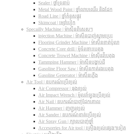
Sealer | ថ្នាំទ្រនាប់
Metal Wood Paint | ថ្នាំលាបឈើរ និងដែក
Road Line | ថ្នាំគំនូសផ្លូវ
Skimcoat | ម្សៅបៀក
Specailly Machine | ម៉ាស៊ីនពិសេសៗ
injection Machine | ម៉ាស៊ីនបាញ់ស្នាមប្រេះ
Flooring Grinder Machine | ម៉ាស៊ីនខាត់ប៉ូលា
Concrete Core drill | ម៉ូទ័រចោះបេតុង
Concrete Trowel Machine | ម៉ាស៊ីនវីបេតុង
Tammping Hammer | ម៉ាស៊ីនបង្ហាប់ដី
Gasoline Floor Saw | ម៉ាស៊ីនកាត់រងបេតុង
Gasoline Generator | ម៉ាស៊ីនភ្លើង
Air Tool | ឧបករណ៍ប្រើខ្យល់
Air Compressor | ធុងខ្យល់
Air Impact Wrench | ម៉ូលវ៉ាឡុងប្រើខ្យល់
Air Nail | ឧបករណ៍បាញ់ដែកគោល
Air Hammer | ញញួរខ្យល់
Air Sander | ឧបករណ៍ខាត់ប្រើខ្យល់
Air Spray Gun | ក្បាលបាញ់ថ្នាំ
Accesorries for Air tool | គ្រឿងខ្យល់ផ្សេងៗទៀត