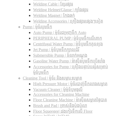
Welding Cable | ខ្សែរផ្សារ
Welding Helmet/Glasse | ក្បាំងផ្សារ
Welding Magnet | កែងឆក់
Welding Accessories | គ្រឿងផ្សារផ្សេងៗទៀត
Pump | ម៉ូទ័របូមទឹក
Auto Pump | ម៉ូទ័រជម្រុញទឹក Auto
PERIPHERAL PUMP | ម៉ូទ័បូមទឹកលើគោក
Centrifugal Water Pump | ម៉ូទ័បូមទឹកគូទខ្យង
Jet Pump | ម៉ូទ័បូមទឹកក្បាលដំរី
Submersible Pump | ទំលាក់អណ្តូង
Gasoline Water Pump | ម៉ាស៊ីនបូមទឹកប្រើសាំង
Accessories for Pump | គ្រឿងបន្ទាប់បន្សំសម្រាប់
ម៉ូទ័បូមទឹក
Cleaning Tool | ម៉ូទ័រ និងសម្ភារ:សម្អាត
High Pressure Motor | ម៉ូទ័របាញ់ទឹកលាងសម្អាត
Vacuum Cleaner | ម៉ូម៉ូទ័បូមធូលី
Accessories for Cleaning Machine
Floor Cleaning Machine | ម៉ាស៊ីនសម្អាតផ្ទៃបាត
Brush and Pad | ច្រាស់និងប៉ុងប៉ូលា
Floor Squeegee| ដងកៀរទឺកលើ Floor