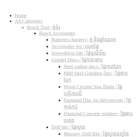
Home
All Categories
Bosch Tool | ម៉ូទ័រ
Bosch Accessories
Batteries-chargers | ថ្ម និងឆ្នាំងសាក
Accessories Set | ឈុតផ្លែ
Screwdriver bits | ផ្លែទួណឺវីស
Grinder Discs |​ ផ្លែកាត់/ឆាប
Steel cutting discs |​ ផ្លែកាត់ដែក
Mild Steel Grinding Disc | ផ្លែឆាប
ដែក
Wood Circular Saw Blade | ផ្លែ
ជ្រៀកឈើ
Diamond Disc for tile/concrete​ | ផ្លែ
កាត់ការ៉ូ
Diamond Concrete grinders | ផ្លែឆាប
បេតុង
Drill bits |​ ផ្លែស្វាន
Masonry Drill Bits |​ ផ្លែស្វានជញ្ជាំង