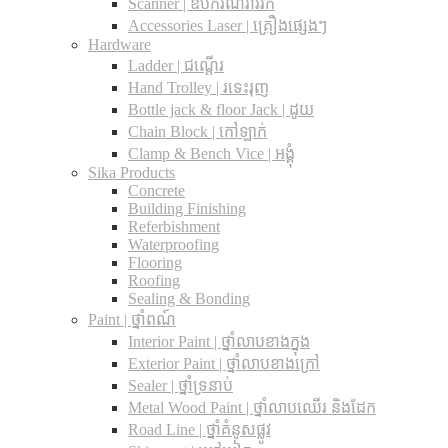
Scanner | ឧបករណ៍រាវរក
Accessories Laser | គ្រឿងផ្សេងៗ
Hardware
Ladder | ជណ្តើរ
Hand Trolley | រទេះរុញ
Bottle jack & floor Jack​ | ដូយ
Chain Block | កៅឡាក់
Clamp & Bench Vice | អង្គុំ
Sika Products
Concrete
Building Finishing
Referbishment
Waterproofing
Flooring
Roofing
Sealing & Bonding
Paint | ថ្នាំពណ៍
Interior Paint | ថ្នាំលាបខាងក្នុង
Exterior Paint | ថ្នាំលាបខាងក្រៅ
Sealer | ថ្នាំទ្រនាប់
Metal Wood Paint | ថ្នាំលាបឈើរ និងដែក
Road Line | ថ្នាំគំនូសផ្លូវ