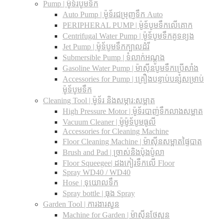
Pump | ម៉ូទ័របូមទឹក
Auto Pump | ម៉ូទ័រជម្រុញទឹក Auto
PERIPHERAL PUMP | ម៉ូទ័បូមទឹកលើគោក
Centrifugal Water Pump | ម៉ូទ័បូមទឹកគូទខ្យង
Jet Pump | ម៉ូទ័បូមទឹកក្បាលដំរី
Submersible Pump | ទំលាក់អណ្តូង
Gasoline Water Pump | ម៉ាស៊ីនបូមទឹកប្រើសាំង
Accessories for Pump | គ្រឿងបន្ទាប់បន្សំសម្រាប់
ម៉ូទ័បូមទឹក
Cleaning Tool | ម៉ូទ័រ និងសម្ភារ:សម្អាត
High Pressure Motor | ម៉ូទ័របាញ់ទឹកលាងសម្អាត
Vacuum Cleaner | ម៉ូម៉ូទ័បូមធូលី
Accessories for Cleaning Machine
Floor Cleaning Machine | ម៉ាស៊ីនសម្អាតផ្ទៃបាត
Brush and Pad | ច្រាស់និងប៉ុងប៉ូលា
Floor Squeegee| ដងកៀរទឺកលើ Floor
Spray WD40 / WD40
Hose | ទុយោលទឹក
Spray bottle | ធុង Spray
Garden Tool | ការងារសួន
Machine for Garden | ម៉ាស៊ីនថែសួន