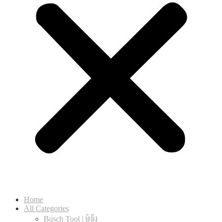
Home
All Categories
Bosch Tool | ម៉ូទ័រ