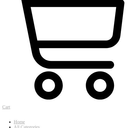
Cart
Home
All Categories