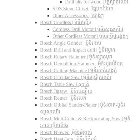
Drill bits for wood |​ ផ្លែស្វានឈើរ
SDS Stone Chiset |​ ផ្លែបុកបំបែក
Other Accessories | ផ្សេងៗ
Bosch Cordless | ម៉ូទ័រប្រើថ្ម
Cordless-Drill Motor | ម៉ូទ័រស្វានប្រើថ្ម
Other Cordless Motor | ម៉ូទ័រប្រើថ្មផ្សេងៗ
Bosch Angle Grinder | ម៉ូទ័រឆាប
Bosch Drill and Impact drill | ម៉ូទ័រស្វាន
Bosch Rotary Hammer | ម៉ូទ័រស្វានបុក
Bosch Demolition Hammer | ម៉ូទ័របុកបំបែក
Bosch Cutting Machine | ម៉ូទ័រកាត់សង្កត់
Bosch Circular Saw | ម៉ូទ័រជ្រៀកឈើរ
Bosch Table Saw | តុកាត់
Bosch Jigsaw | ម៉ូទ័រឈ្វៀល
Bosch Router | ម៉ូទ័រលក
Bosch Orbital Sander-Planer​ | ម៉ូទ័រខាត់-ម៉ូទ័រ
ឈូសឈើរ
Bosch Muti-Cutter & Reciprocating Saw​ | ម៉ូទ័
រកាត់ច្រើនយ៉ាង
Bosch Blower | ម៉ូទ័រផ្លុំខ្យល់
Bosch Heat Gun | ម៉ូទ័រផ្លុំកំដៅ