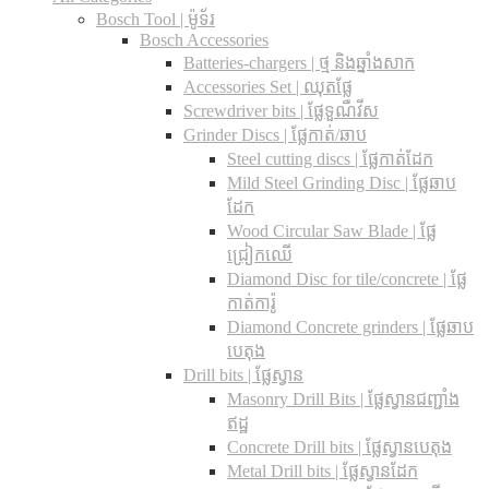
Bosch Tool | ម៉ូទ័រ
Bosch Accessories
Batteries-chargers | ថ្ម និងឆ្នាំងសាក
Accessories Set | ឈុតផ្លែ
Screwdriver bits | ផ្លែទួណឺវីស
Grinder Discs |​ ផ្លែកាត់/ឆាប
Steel cutting discs |​ ផ្លែកាត់ដែក
Mild Steel Grinding Disc | ផ្លែឆាប
ដែក
Wood Circular Saw Blade | ផ្លែ
ជ្រៀកឈើ
Diamond Disc for tile/concrete​ | ផ្លែ
កាត់ការ៉ូ
Diamond Concrete grinders | ផ្លែឆាប
បេតុង
Drill bits |​ ផ្លែស្វាន
Masonry Drill Bits |​ ផ្លែស្វានជញ្ជាំង
ឥដ្ឋ
Concrete Drill bits |​ ផ្លែស្វានបេតុង
Metal Drill bits |​ ផ្លែស្វានដែក