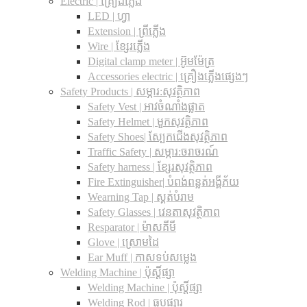
Electric | គ្រឿងភ្លើង
LED | ហ្វា
Extension | ព្រីភ្លើង
Wire | ខ្សែរភ្លើង
Digital clamp meter | អ៊ូមម៉ែត្រ
Accessories electric | គ្រឿងភ្លើងផ្សេងៗ
Safety Products | សម្ភារ:សុវត្ថិភាព
Safety Vest | អាវចំណាំងផ្លាត
Safety Helmet | មួកសុវត្ថិភាព
Safety Shoes| ស្បែកជើងសុវត្ថិភាព
Traffic Safety​ | សម្ភារ:ចរាចរណ៍
Safety harness | ខ្សែរសុវត្ថិភាព
Fire Extinguisher| បំពង់ពន្លត់អង្គីភ័យ
Wearning Tap | ស្គត់បំរាម
Safety Glasses | វេនតាសុវត្ថិភាព
Resparator | ម៉ាសគីមី
Glove | ស្រោមដៃ
Ear Muff | កាសទប់សម្លេង
Welding Machine | ប៉ុស្តិ៍ផ្សា
Welding Machine | ប៉ុស្តិ៍ផ្សា
Welding Rod | ធូបផ្សារ