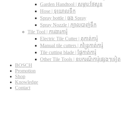
Garden Handtool | សម្ភារ:ថែសួន
Hose | ទុយោលទឹក
Spray bottle | ធុង Spray
Spray Nozzle | ក្បាលបាញ់ទឹក
Tile Tool | ការងារការ៉ូ
Electric Tile Cutter | តុកាត់ការ៉ូ
Manual tile cutters | កន្ត្រៃកាត់ការ៉ូ
Tile cutting blade | ផ្លែកាត់ការ៉ូ
Other Tile Tools | ឧបករណ៏ការ៉ូផ្សេងៗទៀត
BOSCH
Promotion
Shop
Knowledge
Contact