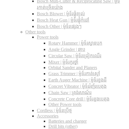
Bosch Muti-Cutter & Reciprocating Saw​ | ម៉ូទ័
រកាត់ច្រើនយ៉ាង
Bosch Blower | ម៉ូទ័រផ្លុំខ្យល់
Bosch Heat Gun | ម៉ូទ័រផ្លុំកំដៅ
Bosch Other | ម៉ូទ័រផ្សេងៗ
Other tools
Power tools
Rotary Hammer | ម៉ូទ័រស្វានបុក
Angle Grinder | ឆាប
Circular Saw​ | ម៉ូទ័រជ្រៀកឈើរ
Mixer | ម៉ូទ័រកូរថ្នាំ
Orbital Sander and Planers
Grass Trimmer | ម៉ូទ័រកាត់ស្មៅ
Earth Auger Machine | ម៉ូទ័រខួងដី
Concret Vibrator | ម៉ូទ័ររំញ័របេតុង
Chain Saw | ត្រង់សាណ័រ
Concrete Core drill | ម៉ូទ័រខួងបេតុង
Other Power tools
Cordless​ | ម៉ូទ័រប្រើថ្ម
Accessories
Batteries and charger
Drill bits (other)