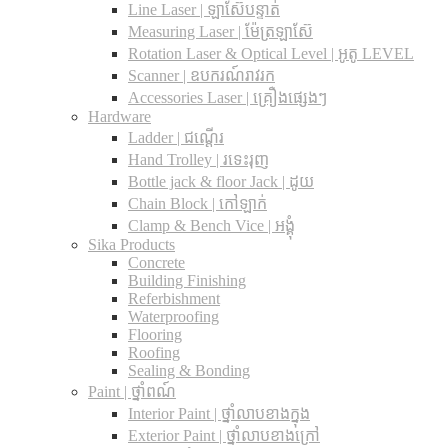
Line Laser | ឡាស៊ែបន្ទាត់
Measuring Laser | ម៉ែត្រឡាស៊ែ
Rotation Laser & Optical Level | អូតូ LEVEL
Scanner | ឧបករណ៍រាវរក
Accessories Laser | គ្រឿងផ្សេងៗ
Hardware
Ladder | ជណ្តើរ
Hand Trolley | រទេះរុញ
Bottle jack & floor Jack​ | ដូយ
Chain Block | កៅឡាក់
Clamp & Bench Vice | អង្គុំ
Sika Products
Concrete
Building Finishing
Referbishment
Waterproofing
Flooring
Roofing
Sealing & Bonding
Paint | ថ្នាំពណ៍
Interior Paint | ថ្នាំលាបខាងក្នុង
Exterior Paint | ថ្នាំលាបខាងក្រៅ