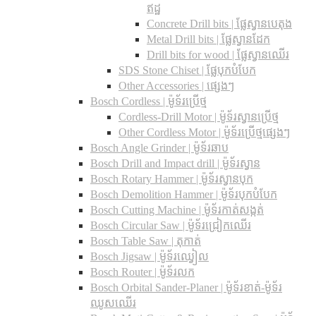
ឥដ្ឋ
Concrete Drill bits |​ ផ្លែស្វានបេតុង
Metal Drill bits |​ ផ្លែស្វានដែក
Drill bits for wood |​ ផ្លែស្វានឈើរ
SDS Stone Chiset |​ ផ្លែបុកបំបែក
Other Accessories | ផ្សេងៗ
Bosch Cordless | ម៉ូទ័រប្រើថ្ម
Cordless-Drill Motor | ម៉ូទ័រស្វានប្រើថ្ម
Other Cordless Motor | ម៉ូទ័រប្រើថ្មផ្សេងៗ
Bosch Angle Grinder | ម៉ូទ័រឆាប
Bosch Drill and Impact drill | ម៉ូទ័រស្វាន
Bosch Rotary Hammer | ម៉ូទ័រស្វានបុក
Bosch Demolition Hammer | ម៉ូទ័របុកបំបែក
Bosch Cutting Machine | ម៉ូទ័រកាត់សង្កត់
Bosch Circular Saw | ម៉ូទ័រជ្រៀកឈើរ
Bosch Table Saw | តុកាត់
Bosch Jigsaw | ម៉ូទ័រឈ្វៀល
Bosch Router | ម៉ូទ័រលក
Bosch Orbital Sander-Planer​ | ម៉ូទ័រខាត់-ម៉ូទ័រ
ឈូសឈើរ