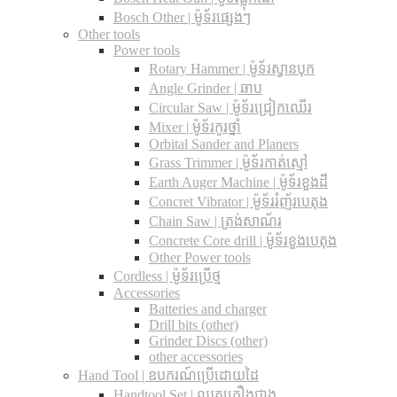
Bosch Other | ម៉ូទ័រផ្សេងៗ
Other tools
Power tools
Rotary Hammer | ម៉ូទ័រស្វានបុក
Angle Grinder | ឆាប
Circular Saw​ | ម៉ូទ័រជ្រៀកឈើរ
Mixer | ម៉ូទ័រកូរថ្នាំ
Orbital Sander and Planers
Grass Trimmer | ម៉ូទ័រកាត់ស្មៅ
Earth Auger Machine | ម៉ូទ័រខួងដី
Concret Vibrator | ម៉ូទ័ររំញ័របេតុង
Chain Saw | ត្រង់សាណ័រ
Concrete Core drill | ម៉ូទ័រខួងបេតុង
Other Power tools
Cordless​ | ម៉ូទ័រប្រើថ្ម
Accessories
Batteries and charger
Drill bits (other)
Grinder Discs (other)
other accessories
Hand Tool | ឧបករណ៍ប្រើដោយដៃ
Handtool Set | ឈុតគ្រឿងជាង