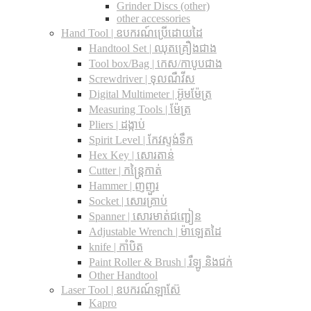
Grinder Discs (other)
other accessories
Hand Tool | ឧបករណ៍ប្រើដោយដៃ
Handtool Set | ឈុតគ្រឿងជាង
Tool box/Bag | កេស/កាបូបជាង
Screwdriver | ទុលណឺវីស
Digital Multimeter | អ៊ូមម៉ែត្រ
Measuring Tools | ម៉ែត្រ
Pliers | ដង្កាប់
Spirit Level | កែវស្ទង់ទឹក
Hex Key | សោរតាន់
Cutter | កន្រ្តៃកាត់
Hammer | ញញួរ
Socket | សោរគ្រាប់
Spanner |​ សោរមាត់ជញ្ជៀន
Adjustable Wrench |​ ម៉ាឡេតដៃ
knife | កាំបិត
Paint Roller & Brush | រឺឡូ និងជក់
Other Handtool
Laser Tool | ឧបករណ៍ឡាស៊ែ
Kapro