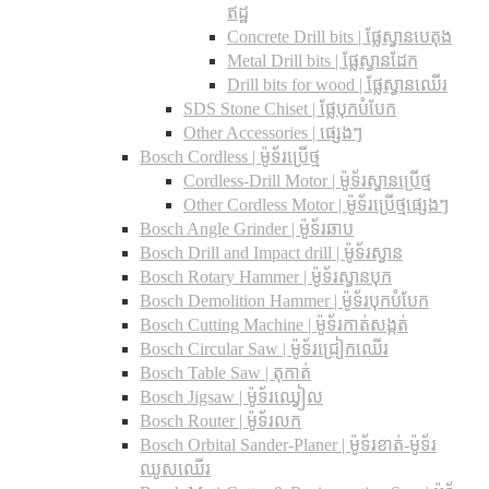
ឥដ្ឋ
Concrete Drill bits |​ ផ្លែស្វានបេតុង
Metal Drill bits |​ ផ្លែស្វានដែក
Drill bits for wood |​ ផ្លែស្វានឈើរ
SDS Stone Chiset |​ ផ្លែបុកបំបែក
Other Accessories | ផ្សេងៗ
Bosch Cordless | ម៉ូទ័រប្រើថ្ម
Cordless-Drill Motor | ម៉ូទ័រស្វានប្រើថ្ម
Other Cordless Motor | ម៉ូទ័រប្រើថ្មផ្សេងៗ
Bosch Angle Grinder | ម៉ូទ័រឆាប
Bosch Drill and Impact drill | ម៉ូទ័រស្វាន
Bosch Rotary Hammer | ម៉ូទ័រស្វានបុក
Bosch Demolition Hammer | ម៉ូទ័របុកបំបែក
Bosch Cutting Machine | ម៉ូទ័រកាត់សង្កត់
Bosch Circular Saw | ម៉ូទ័រជ្រៀកឈើរ
Bosch Table Saw | តុកាត់
Bosch Jigsaw | ម៉ូទ័រឈ្វៀល
Bosch Router | ម៉ូទ័រលក
Bosch Orbital Sander-Planer​ | ម៉ូទ័រខាត់-ម៉ូទ័រ
ឈូសឈើរ