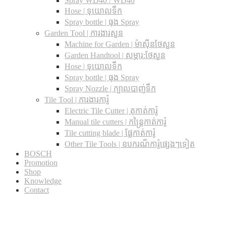
Spray WD40 / WD40
Hose | ទុយោលទឹក
Spray bottle | ធុង Spray
Garden Tool | ការងារសួន
Machine for Garden | ម៉ាស៊ីនថែសួន
Garden Handtool | សម្ភារ:ថែសួន
Hose | ទុយោលទឹក
Spray bottle | ធុង Spray
Spray Nozzle | ក្បាលបាញ់ទឹក
Tile Tool | ការងារការ៉ូ
Electric Tile Cutter | តុកាត់ការ៉ូ
Manual tile cutters | កន្ត្រៃកាត់ការ៉ូ
Tile cutting blade | ផ្លែកាត់ការ៉ូ
Other Tile Tools | ឧបករណ៏ការ៉ូផ្សេងៗទៀត
BOSCH
Promotion
Shop
Knowledge
Contact