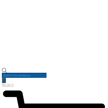
Products
search
$
0.00
0