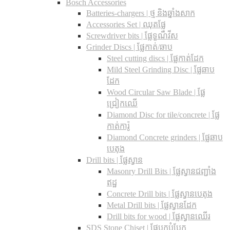
Bosch Accessories
Batteries-chargers | ថ្ម និងឆ្នាំងសាក
Accessories Set | ឈុតផ្លែ
Screwdriver bits | ផ្លែទួណឺវីស
Grinder Discs |​ ផ្លែកាត់/ឆាប
Steel cutting discs |​ ផ្លែកាត់ដែក
Mild Steel Grinding Disc | ផ្លែឆាប
ដែក
Wood Circular Saw Blade | ផ្លែ
ជ្រៀកឈើ
Diamond Disc for tile/concrete​ | ផ្លែ
កាត់ការ៉ូ
Diamond Concrete grinders | ផ្លែឆាប
បេតុង
Drill bits |​ ផ្លែស្វាន
Masonry Drill Bits |​ ផ្លែស្វានជញ្ជាំង
ឥដ្ឋ
Concrete Drill bits |​ ផ្លែស្វានបេតុង
Metal Drill bits |​ ផ្លែស្វានដែក
Drill bits for wood |​ ផ្លែស្វានឈើរ
SDS Stone Chiset |​ ផ្លែបុកបំបែក