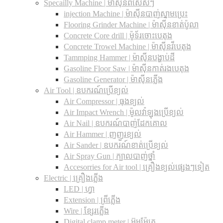
Specailly Machine | ម៉ាស៊ីនពិសេសៗ
injection Machine | ម៉ាស៊ីនបាញ់ស្នាមប្រេះ
Flooring Grinder Machine | ម៉ាស៊ីនខាត់ប៉ូលា
Concrete Core drill | ម៉ូទ័រចោះបេតុង
Concrete Trowel Machine | ម៉ាស៊ីនវីបេតុង
Tammping Hammer | ម៉ាស៊ីនបង្ហាប់ដី
Gasoline Floor Saw | ម៉ាស៊ីនកាត់រងបេតុង
Gasoline Generator | ម៉ាស៊ីនភ្លើង
Air Tool | ឧបករណ៍ប្រើខ្យល់
Air Compressor | ធុងខ្យល់
Air Impact Wrench | ម៉ូលវ៉ាឡុងប្រើខ្យល់
Air Nail | ឧបករណ៍បាញ់ដែកគោល
Air Hammer | ញញួរខ្យល់
Air Sander | ឧបករណ៍ខាត់ប្រើខ្យល់
Air Spray Gun | ក្បាលបាញ់ថ្នាំ
Accesorries for Air tool | គ្រឿងខ្យល់ផ្សេងៗទៀត
Electric | គ្រឿងភ្លើង
LED | ហ្វា
Extension | ព្រីភ្លើង
Wire | ខ្សែរភ្លើង
Digital clamp meter | អ៊ូមម៉ែត្រ