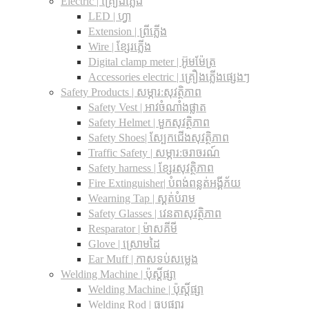
Electric | គ្រឿងភ្លើង
LED | ហ្វា
Extension | ព្រីភ្លើង
Wire | ខ្សែរភ្លើង
Digital clamp meter | អ៊ូមម៉ែត្រ
Accessories electric | គ្រឿងភ្លើងផ្សេងៗ
Safety Products | សម្ភារ:សុវត្ថិភាព
Safety Vest | អាវចំណាំងផ្លាត
Safety Helmet | មួកសុវត្ថិភាព
Safety Shoes| ស្បែកជើងសុវត្ថិភាព
Traffic Safety​ | សម្ភារ:ចរាចរណ៍
Safety harness | ខ្សែរសុវត្ថិភាព
Fire Extinguisher| បំពង់ពន្លត់អង្គីភ័យ
Wearning Tap | ស្គត់បំរាម
Safety Glasses | វេនតាសុវត្ថិភាព
Resparator | ម៉ាសគីមី
Glove | ស្រោមដៃ
Ear Muff | កាសទប់សម្លេង
Welding Machine | ប៉ុស្តិ៍ផ្សា
Welding Machine | ប៉ុស្តិ៍ផ្សា
Welding Rod | ធូបផ្សារ