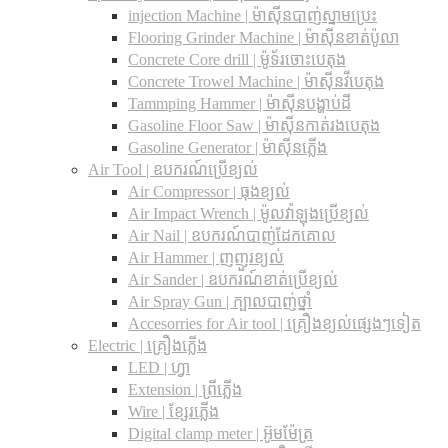
injection Machine | ម៉ាស៊ីនបាញ់ស្នាមប្រេះ
Flooring Grinder Machine | ម៉ាស៊ីនខាត់ប៉ូលា
Concrete Core drill | ម៉ូទ័រចោះបេតុង
Concrete Trowel Machine | ម៉ាស៊ីនវីបេតុង
Tammping Hammer | ម៉ាស៊ីនបង្ហាប់ដី
Gasoline Floor Saw | ម៉ាស៊ីនកាត់រងបេតុង
Gasoline Generator | ម៉ាស៊ីនភ្លើង
Air Tool | ឧបករណ៍ប្រើខ្យល់
Air Compressor | ធុងខ្យល់
Air Impact Wrench | ម៉ូលវ៉ាឡុងប្រើខ្យល់
Air Nail | ឧបករណ៍បាញ់ដែកគោល
Air Hammer | ញញួរខ្យល់
Air Sander | ឧបករណ៍ខាត់ប្រើខ្យល់
Air Spray Gun | ក្បាលបាញ់ថ្នាំ
Accesorries for Air tool | គ្រឿងខ្យល់ផ្សេងៗទៀត
Electric | គ្រឿងភ្លើង
LED | ហ្វា
Extension | ព្រីភ្លើង
Wire | ខ្សែរភ្លើង
Digital clamp meter | អ៊ូមម៉ែត្រ