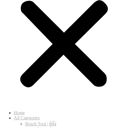
Home
All Categories
Bosch Tool | ម៉ូទ័រ