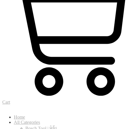
Cart
Home
All Categories
Bosch Tool | ម៉ូទ័រ