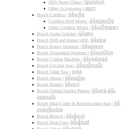
SDS Stone Chiset |​ ផ្លែបុកបំបែក
Other Accessories | ផ្សេងៗ
Bosch Cordless | ម៉ូទ័រប្រើថ្ម
Cordless-Drill Motor | ម៉ូទ័រស្វានប្រើថ្ម
Other Cordless Motor | ម៉ូទ័រប្រើថ្មផ្សេងៗ
Bosch Angle Grinder | ម៉ូទ័រឆាប
Bosch Drill and Impact drill | ម៉ូទ័រស្វាន
Bosch Rotary Hammer | ម៉ូទ័រស្វានបុក
Bosch Demolition Hammer | ម៉ូទ័របុកបំបែក
Bosch Cutting Machine | ម៉ូទ័រកាត់សង្កត់
Bosch Circular Saw | ម៉ូទ័រជ្រៀកឈើរ
Bosch Table Saw | តុកាត់
Bosch Jigsaw | ម៉ូទ័រឈ្វៀល
Bosch Router | ម៉ូទ័រលក
Bosch Orbital Sander-Planer​ | ម៉ូទ័រខាត់-ម៉ូទ័រ
ឈូសឈើរ
Bosch Muti-Cutter & Reciprocating Saw​ | ម៉ូទ័
រកាត់ច្រើនយ៉ាង
Bosch Blower | ម៉ូទ័រផ្លុំខ្យល់
Bosch Heat Gun | ម៉ូទ័រផ្លុំកំដៅ
Bosch Other | ម៉ូទ័រផ្សេងៗ