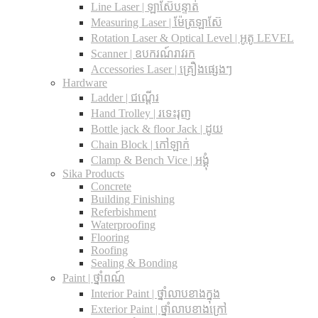
Line Laser | ឡាស៊ែបន្ទាត់
Measuring Laser | ម៉ែត្រឡាស៊ែ
Rotation Laser & Optical Level | អូតូ LEVEL
Scanner | ឧបករណ៍រាវរក
Accessories Laser | គ្រឿងផ្សេងៗ
Hardware
Ladder | ជណ្តើរ
Hand Trolley | រទេះរុញ
Bottle jack & floor Jack​ | ដូយ
Chain Block | កៅឡាក់
Clamp & Bench Vice | អង្គុំ
Sika Products
Concrete
Building Finishing
Referbishment
Waterproofing
Flooring
Roofing
Sealing & Bonding
Paint | ថ្នាំពណ៍
Interior Paint | ថ្នាំលាបខាងក្នុង
Exterior Paint | ថ្នាំលាបខាងក្រៅ