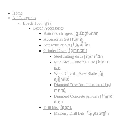
Home
All Categories
Bosch Tool | ម៉ូទ័រ
Bosch Accessories
Batteries-chargers | ថ្ម និងឆ្នាំងសាក
Accessories Set | ឈុតផ្លែ
Screwdriver bits | ផ្លែទួណឺវីស
Grinder Discs |​ ផ្លែកាត់/ឆាប
Steel cutting discs |​ ផ្លែកាត់ដែក
Mild Steel Grinding Disc | ផ្លែឆាប
ដែក
Wood Circular Saw Blade | ផ្លែ
ជ្រៀកឈើ
Diamond Disc for tile/concrete​ | ផ្លែ
កាត់ការ៉ូ
Diamond Concrete grinders | ផ្លែឆាប
បេតុង
Drill bits |​ ផ្លែស្វាន
Masonry Drill Bits |​ ផ្លែស្វានជញ្ជាំង