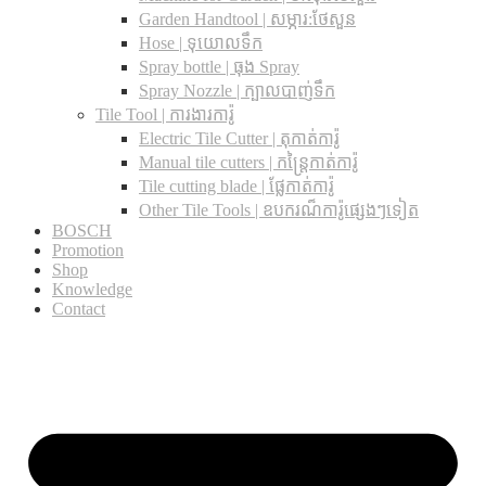
Garden Handtool | សម្ភារ:ថែសួន
Hose | ទុយោលទឹក
Spray bottle | ធុង Spray
Spray Nozzle | ក្បាលបាញ់ទឹក
Tile Tool | ការងារការ៉ូ
Electric Tile Cutter | តុកាត់ការ៉ូ
Manual tile cutters | កន្ត្រៃកាត់ការ៉ូ
Tile cutting blade | ផ្លែកាត់ការ៉ូ
Other Tile Tools | ឧបករណ៏ការ៉ូផ្សេងៗទៀត
BOSCH
Promotion
Shop
Knowledge
Contact