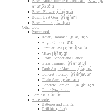
Bosch Muti-Cutter & Reciprocating Saw​ | ម៉ូទ័
រកាត់ច្រើនយ៉ាង
Bosch Blower | ម៉ូទ័រផ្លុំខ្យល់
Bosch Heat Gun | ម៉ូទ័រផ្លុំកំដៅ
Bosch Other | ម៉ូទ័រផ្សេងៗ
Other tools
Power tools
Rotary Hammer | ម៉ូទ័រស្វានបុក
Angle Grinder | ឆាប
Circular Saw​ | ម៉ូទ័រជ្រៀកឈើរ
Mixer | ម៉ូទ័រកូរថ្នាំ
Orbital Sander and Planers
Grass Trimmer | ម៉ូទ័រកាត់ស្មៅ
Earth Auger Machine | ម៉ូទ័រខួងដី
Concret Vibrator | ម៉ូទ័ររំញ័របេតុង
Chain Saw | ត្រង់សាណ័រ
Concrete Core drill | ម៉ូទ័រខួងបេតុង
Other Power tools
Cordless​ | ម៉ូទ័រប្រើថ្ម
Accessories
Batteries and charger
Drill bits (other)