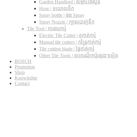
Garden Handtool | សម្ភារ:ថែសួន
Hose | ទុយោលទឹក
Spray bottle | ធុង Spray
Spray Nozzle | ក្បាលបាញ់ទឹក
Tile Tool | ការងារការ៉ូ
Electric Tile Cutter | តុកាត់ការ៉ូ
Manual tile cutters | កន្ត្រៃកាត់ការ៉ូ
Tile cutting blade | ផ្លែកាត់ការ៉ូ
Other Tile Tools | ឧបករណ៏ការ៉ូផ្សេងៗទៀត
BOSCH
Promotion
Shop
Knowledge
Contact