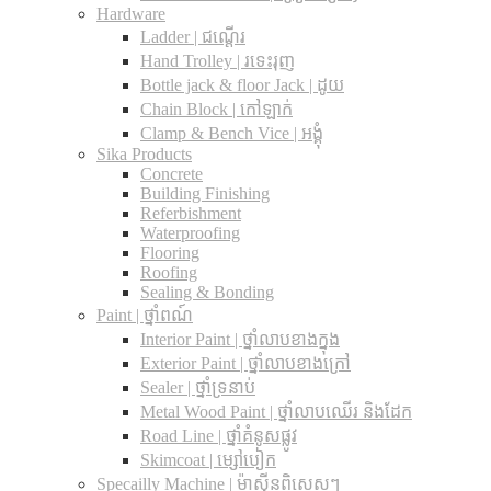
Hardware
Ladder | ជណ្តើរ
Hand Trolley | រទេះរុញ
Bottle jack & floor Jack​ | ដូយ
Chain Block | កៅឡាក់
Clamp & Bench Vice | អង្គុំ
Sika Products
Concrete
Building Finishing
Referbishment
Waterproofing
Flooring
Roofing
Sealing & Bonding
Paint | ថ្នាំពណ៍
Interior Paint | ថ្នាំលាបខាងក្នុង
Exterior Paint | ថ្នាំលាបខាងក្រៅ
Sealer | ថ្នាំទ្រនាប់
Metal Wood Paint | ថ្នាំលាបឈើរ និងដែក
Road Line | ថ្នាំគំនូសផ្លូវ
Skimcoat | ម្សៅបៀក
Specailly Machine | ម៉ាស៊ីនពិសេសៗ