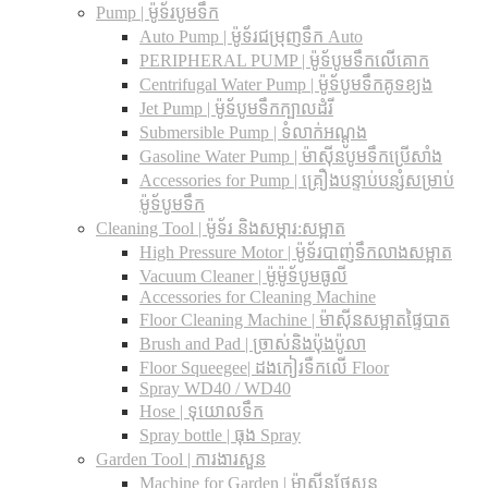
Pump | ម៉ូទ័របូមទឹក
Auto Pump | ម៉ូទ័រជម្រុញទឹក Auto
PERIPHERAL PUMP | ម៉ូទ័បូមទឹកលើគោក
Centrifugal Water Pump | ម៉ូទ័បូមទឹកគូទខ្យង
Jet Pump | ម៉ូទ័បូមទឹកក្បាលដំរី
Submersible Pump | ទំលាក់អណ្តូង
Gasoline Water Pump | ម៉ាស៊ីនបូមទឹកប្រើសាំង
Accessories for Pump | គ្រឿងបន្ទាប់បន្សំសម្រាប់
ម៉ូទ័បូមទឹក
Cleaning Tool | ម៉ូទ័រ និងសម្ភារ:សម្អាត
High Pressure Motor | ម៉ូទ័របាញ់ទឹកលាងសម្អាត
Vacuum Cleaner | ម៉ូម៉ូទ័បូមធូលី
Accessories for Cleaning Machine
Floor Cleaning Machine | ម៉ាស៊ីនសម្អាតផ្ទៃបាត
Brush and Pad | ច្រាស់និងប៉ុងប៉ូលា
Floor Squeegee| ដងកៀរទឺកលើ Floor
Spray WD40 / WD40
Hose | ទុយោលទឹក
Spray bottle | ធុង Spray
Garden Tool | ការងារសួន
Machine for Garden | ម៉ាស៊ីនថែសួន