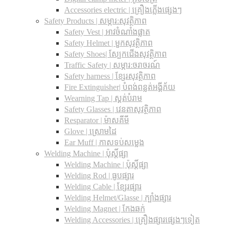
Accessories electric | គ្រឿងភ្លើងផ្សេងៗ
Safety Products | សម្ភារ:សុវត្ថិភាព
Safety Vest | អាវចំណាំងផ្លាត
Safety Helmet | មួកសុវត្ថិភាព
Safety Shoes| ស្បែកជើងសុវត្ថិភាព
Traffic Safety​ | សម្ភារ:ចរាចរណ៍
Safety harness | ខ្សែរសុវត្ថិភាព
Fire Extinguisher| បំពង់ពន្លត់អង្គីភ័យ
Wearning Tap | ស្គត់បំរាម
Safety Glasses | វេនតាសុវត្ថិភាព
Resparator | ម៉ាសគីមី
Glove | ស្រោមដៃ
Ear Muff | កាសទប់សម្លេង
Welding Machine | ប៉ុស្តិ៍ផ្សា
Welding Machine | ប៉ុស្តិ៍ផ្សា
Welding Rod | ធូបផ្សារ
Welding Cable | ខ្សែរផ្សារ
Welding Helmet/Glasse | ក្បាំងផ្សារ
Welding Magnet | កែងឆក់
Welding Accessories | គ្រឿងផ្សារផ្សេងៗទៀត