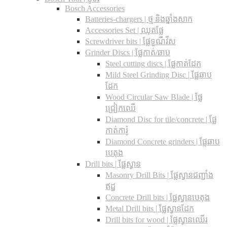
Bosch Accessories
Batteries-chargers | ថ្ម និងឆ្នាំងសាក
Accessories Set | ឈុតផ្លែ
Screwdriver bits | ផ្លែទួណឺវីស
Grinder Discs |​ ផ្លែកាត់/ឆាប
Steel cutting discs |​ ផ្លែកាត់ដែក
Mild Steel Grinding Disc | ផ្លែឆាប
ដែក
Wood Circular Saw Blade | ផ្លែ
ជ្រៀកឈើ
Diamond Disc for tile/concrete​ | ផ្លែ
កាត់ការ៉ូ
Diamond Concrete grinders | ផ្លែឆាប
បេតុង
Drill bits |​ ផ្លែស្វាន
Masonry Drill Bits |​ ផ្លែស្វានជញ្ជាំង
ឥដ្ឋ
Concrete Drill bits |​ ផ្លែស្វានបេតុង
Metal Drill bits |​ ផ្លែស្វានដែក
Drill bits for wood |​ ផ្លែស្វានឈើរ