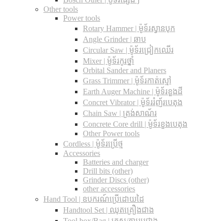
Other tools
Power tools
Rotary Hammer | ម៉ូទ័រស្វានបុក
Angle Grinder | ឆាប
Circular Saw​ | ម៉ូទ័រជ្រៀកឈើរ
Mixer | ម៉ូទ័រកូរថ្នាំ
Orbital Sander and Planers
Grass Trimmer | ម៉ូទ័រកាត់ស្មៅ
Earth Auger Machine | ម៉ូទ័រខួងដី
Concret Vibrator | ម៉ូទ័ររំញ័របេតុង
Chain Saw | ត្រង់សាណ័រ
Concrete Core drill | ម៉ូទ័រខួងបេតុង
Other Power tools
Cordless​ | ម៉ូទ័រប្រើថ្ម
Accessories
Batteries and charger
Drill bits (other)
Grinder Discs (other)
other accessories
Hand Tool | ឧបករណ៍ប្រើដោយដៃ
Handtool Set | ឈុតគ្រឿងជាង
Tool box/Bag | កេស/កាបូបជាង