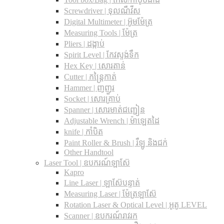
Screwdriver | ទុលណឺវីស
Digital Multimeter | អ៊ូមម៉ែត្រ
Measuring Tools | ម៉ែត្រ
Pliers | ដង្កាប់
Spirit Level | កែវស្ទង់ទឹក
Hex Key | សោរតាន់
Cutter | កន្រ្តៃកាត់
Hammer | ញញួរ
Socket | សោរគ្រាប់
Spanner |​ សោរមាត់ជញ្ជៀន
Adjustable Wrench |​ ម៉ាឡេតដៃ
knife | កាំបិត
Paint Roller & Brush | រឺឡូ និងជក់
Other Handtool
Laser Tool | ឧបករណ៍ឡាស៊ែ
Kapro
Line Laser | ឡាស៊ែបន្ទាត់
Measuring Laser | ម៉ែត្រឡាស៊ែ
Rotation Laser & Optical Level | អូតូ LEVEL
Scanner | ឧបករណ៍រាវរក