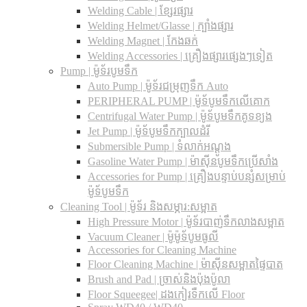
Welding Cable | ខ្សែរផ្សារ
Welding Helmet/Glasse | ក្បាំងផ្សារ
Welding Magnet | កែងឆក់
Welding Accessories | គ្រឿងផ្សារផ្សេងៗទៀត
Pump | ម៉ូទ័របូមទឹក
Auto Pump | ម៉ូទ័រជម្រុញទឹក Auto
PERIPHERAL PUMP | ម៉ូទ័បូមទឹកលើគោក
Centrifugal Water Pump | ម៉ូទ័បូមទឹកគូទខ្យង
Jet Pump | ម៉ូទ័បូមទឹកក្បាលដំរី
Submersible Pump | ទំលាក់អណ្តូង
Gasoline Water Pump | ម៉ាស៊ីនបូមទឹកប្រើសាំង
Accessories for Pump | គ្រឿងបន្ទាប់បន្សំសម្រាប់
ម៉ូទ័បូមទឹក
Cleaning Tool | ម៉ូទ័រ និងសម្ភារ:សម្អាត
High Pressure Motor | ម៉ូទ័របាញ់ទឹកលាងសម្អាត
Vacuum Cleaner | ម៉ូម៉ូទ័បូមធូលី
Accessories for Cleaning Machine
Floor Cleaning Machine | ម៉ាស៊ីនសម្អាតផ្ទៃបាត
Brush and Pad | ច្រាស់និងប៉ុងប៉ូលា
Floor Squeegee| ដងកៀរទឺកលើ Floor