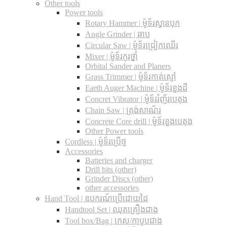
Other tools
Power tools
Rotary Hammer | ម៉ូទ័រស្វានបុក
Angle Grinder | ឆាប
Circular Saw​ | ម៉ូទ័រជ្រៀកឈើរ
Mixer | ម៉ូទ័រកូរថ្នាំ
Orbital Sander and Planers
Grass Trimmer | ម៉ូទ័រកាត់ស្មៅ
Earth Auger Machine | ម៉ូទ័រខួងដី
Concret Vibrator | ម៉ូទ័ររំញ័របេតុង
Chain Saw | ត្រង់សាណ័រ
Concrete Core drill | ម៉ូទ័រខួងបេតុង
Other Power tools
Cordless​ | ម៉ូទ័រប្រើថ្ម
Accessories
Batteries and charger
Drill bits (other)
Grinder Discs (other)
other accessories
Hand Tool | ឧបករណ៍ប្រើដោយដៃ
Handtool Set | ឈុតគ្រឿងជាង
Tool box/Bag | កេស/កាបូបជាង