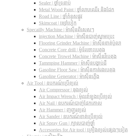
Sealer | ថ្នាំទ្រនាប់
Metal Wood Paint | ថ្នាំលាបឈើរ និងដែក
Road Line | ថ្នាំគំនូសផ្លូវ
Skimcoat | ម្សៅបៀក
Specailly Machine | ម៉ាស៊ីនពិសេសៗ
injection Machine | ម៉ាស៊ីនបាញ់ស្នាមប្រេះ
Flooring Grinder Machine | ម៉ាស៊ីនខាត់ប៉ូលា
Concrete Core drill | ម៉ូទ័រចោះបេតុង
Concrete Trowel Machine | ម៉ាស៊ីនវីបេតុង
Tammping Hammer | ម៉ាស៊ីនបង្ហាប់ដី
Gasoline Floor Saw | ម៉ាស៊ីនកាត់រងបេតុង
Gasoline Generator | ម៉ាស៊ីនភ្លើង
Air Tool | ឧបករណ៍ប្រើខ្យល់
Air Compressor | ធុងខ្យល់
Air Impact Wrench | ម៉ូលវ៉ាឡុងប្រើខ្យល់
Air Nail | ឧបករណ៍បាញ់ដែកគោល
Air Hammer | ញញួរខ្យល់
Air Sander | ឧបករណ៍ខាត់ប្រើខ្យល់
Air Spray Gun | ក្បាលបាញ់ថ្នាំ
Accesorries for Air tool | គ្រឿងខ្យល់ផ្សេងៗទៀត