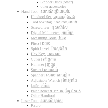
Grinder Discs (other)
other accessories
Hand Tool | ឧបករណ៍ប្រើដោយដៃ
Handtool Set | ឈុតគ្រឿងជាង
Tool box/Bag | កេស/កាបូបជាង
Screwdriver | ទុលណឺវីស
Digital Multimeter | អ៊ូមម៉ែត្រ
Measuring Tools | ម៉ែត្រ
Pliers | ដង្កាប់
Spirit Level | កែវស្ទង់ទឹក
Hex Key | សោរតាន់
Cutter | កន្រ្តៃកាត់
Hammer | ញញួរ
Socket | សោរគ្រាប់
Spanner |​ សោរមាត់ជញ្ជៀន
Adjustable Wrench |​ ម៉ាឡេតដៃ
knife | កាំបិត
Paint Roller & Brush | រឺឡូ និងជក់
Other Handtool
Laser Tool | ឧបករណ៍ឡាស៊ែ
Kapro