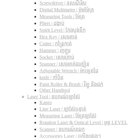
Screwdriver | ទុលណឺវីស
Digital Multimeter | អ៊ូមម៉ែត្រ
Measuring Tools | ម៉ែត្រ
Pliers | ដង្កាប់
Spirit Level | កែវស្ទង់ទឹក
Hex Key | សោរតាន់
Cutter | កន្រ្តៃកាត់
Hammer | ញញួរ
Socket | សោរគ្រាប់
Spanner |​ សោរមាត់ជញ្ជៀន
Adjustable Wrench |​ ម៉ាឡេតដៃ
knife | កាំបិត
Paint Roller & Brush | រឺឡូ និងជក់
Other Handtool
Laser Tool | ឧបករណ៍ឡាស៊ែ
Kapro
Line Laser | ឡាស៊ែបន្ទាត់
Measuring Laser | ម៉ែត្រឡាស៊ែ
Rotation Laser & Optical Level | អូតូ LEVEL
Scanner | ឧបករណ៍រាវរក
Accessories Laser | គ្រឿងផ្សេងៗ