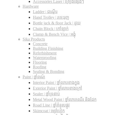
Accessories Laser | គ្រឿងផ្សេងៗ
Hardware
Ladder | ជណ្តើរ
Hand Trolley | រទេះរុញ
Bottle jack & floor Jack​ | ដូយ
Chain Block | កៅឡាក់
Clamp & Bench Vice | អង្គុំ
Sika Products
Concrete
Building Finishing
Referbishment
Waterproofing
Flooring
Roofing
Sealing & Bonding
Paint | ថ្នាំពណ៍
Interior Paint | ថ្នាំលាបខាងក្នុង
Exterior Paint | ថ្នាំលាបខាងក្រៅ
Sealer | ថ្នាំទ្រនាប់
Metal Wood Paint | ថ្នាំលាបឈើរ និងដែក
Road Line | ថ្នាំគំនូសផ្លូវ
Skimcoat | ម្សៅបៀក