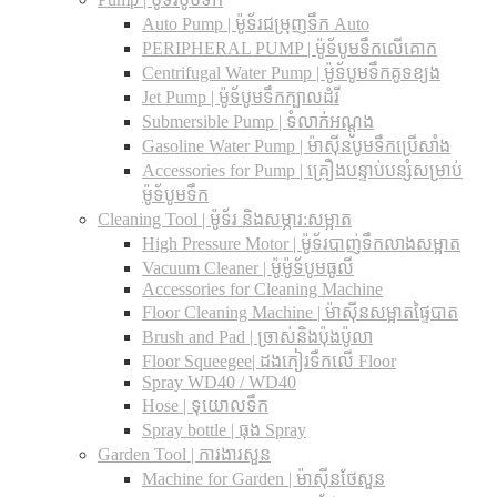
Auto Pump | ម៉ូទ័រជម្រុញទឹក Auto
PERIPHERAL PUMP | ម៉ូទ័បូមទឹកលើគោក
Centrifugal Water Pump | ម៉ូទ័បូមទឹកគូទខ្យង
Jet Pump | ម៉ូទ័បូមទឹកក្បាលដំរី
Submersible Pump | ទំលាក់អណ្តូង
Gasoline Water Pump | ម៉ាស៊ីនបូមទឹកប្រើសាំង
Accessories for Pump | គ្រឿងបន្ទាប់បន្សំសម្រាប់
ម៉ូទ័បូមទឹក
Cleaning Tool | ម៉ូទ័រ និងសម្ភារ:សម្អាត
High Pressure Motor | ម៉ូទ័របាញ់ទឹកលាងសម្អាត
Vacuum Cleaner | ម៉ូម៉ូទ័បូមធូលី
Accessories for Cleaning Machine
Floor Cleaning Machine | ម៉ាស៊ីនសម្អាតផ្ទៃបាត
Brush and Pad | ច្រាស់និងប៉ុងប៉ូលា
Floor Squeegee| ដងកៀរទឺកលើ Floor
Spray WD40 / WD40
Hose | ទុយោលទឹក
Spray bottle | ធុង Spray
Garden Tool | ការងារសួន
Machine for Garden | ម៉ាស៊ីនថែសួន