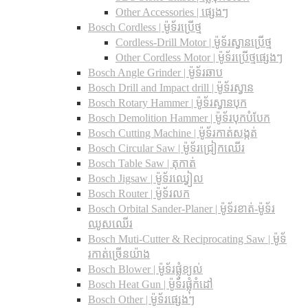
Other Accessories | ផ្សេងៗ
Bosch Cordless | ម៉ូទ័រប្រើថ្ម
Cordless-Drill Motor | ម៉ូទ័រស្វានប្រើថ្ម
Other Cordless Motor | ម៉ូទ័រប្រើថ្មផ្សេងៗ
Bosch Angle Grinder | ម៉ូទ័រឆាប
Bosch Drill and Impact drill | ម៉ូទ័រស្វាន
Bosch Rotary Hammer | ម៉ូទ័រស្វានបុក
Bosch Demolition Hammer | ម៉ូទ័របុកបំបែក
Bosch Cutting Machine | ម៉ូទ័រកាត់សង្កត់
Bosch Circular Saw | ម៉ូទ័រជ្រៀកឈើរ
Bosch Table Saw | តុកាត់
Bosch Jigsaw | ម៉ូទ័រឈ្វៀល
Bosch Router | ម៉ូទ័រលក
Bosch Orbital Sander-Planer​ | ម៉ូទ័រខាត់-ម៉ូទ័រ
ឈូសឈើរ
Bosch Muti-Cutter & Reciprocating Saw​ | ម៉ូទ័
រកាត់ច្រើនយ៉ាង
Bosch Blower | ម៉ូទ័រផ្លុំខ្យល់
Bosch Heat Gun | ម៉ូទ័រផ្លុំកំដៅ
Bosch Other | ម៉ូទ័រផ្សេងៗ