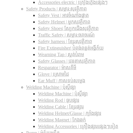
Accessories electric | គ្រឿងភ្លើងផ្សេងៗ
Safety Products | សម្ភារ:សុវត្ថិភាព
Safety Vest | អាវចំណាំងផ្លាត
Safety Helmet | មួកសុវត្ថិភាព
Safety Shoes| ស្បែកជើងសុវត្ថិភាព
Traffic Safety​ | សម្ភារ:ចរាចរណ៍
Safety harness | ខ្សែរសុវត្ថិភាព
Fire Extinguisher| បំពង់ពន្លត់អង្គីភ័យ
Wearning Tap | ស្គត់បំរាម
Safety Glasses | វេនតាសុវត្ថិភាព
Resparator | ម៉ាសគីមី
Glove | ស្រោមដៃ
Ear Muff | កាសទប់សម្លេង
Welding Machine | ប៉ុស្តិ៍ផ្សា
Welding Machine | ប៉ុស្តិ៍ផ្សា
Welding Rod | ធូបផ្សារ
Welding Cable | ខ្សែរផ្សារ
Welding Helmet/Glasse | ក្បាំងផ្សារ
Welding Magnet | កែងឆក់
Welding Accessories | គ្រឿងផ្សារផ្សេងៗទៀត
Pump | ម៉ូទ័របូមទឹក