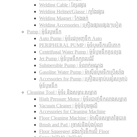
Welding Cable | ខ្សែរផ្សារ
Welding Helmet/Glasse | ក្បាំងផ្សារ
Welding Magnet | កែងឆក់
Welding Accessories | គ្រឿងផ្សារផ្សេងៗទៀត
Pump | ម៉ូទ័របូមទឹក
Auto Pump | ម៉ូទ័រជម្រុញទឹក Auto
PERIPHERAL PUMP | ម៉ូទ័បូមទឹកលើគោក
Centrifugal Water Pump | ម៉ូទ័បូមទឹកគូទខ្យង
Jet Pump | ម៉ូទ័បូមទឹកក្បាលដំរី
Submersible Pump | ទំលាក់អណ្តូង
Gasoline Water Pump | ម៉ាស៊ីនបូមទឹកប្រើសាំង
Accessories for Pump | គ្រឿងបន្ទាប់បន្សំសម្រាប់
ម៉ូទ័បូមទឹក
Cleaning Tool | ម៉ូទ័រ និងសម្ភារ:សម្អាត
High Pressure Motor | ម៉ូទ័របាញ់ទឹកលាងសម្អាត
Vacuum Cleaner | ម៉ូម៉ូទ័បូមធូលី
Accessories for Cleaning Machine
Floor Cleaning Machine | ម៉ាស៊ីនសម្អាតផ្ទៃបាត
Brush and Pad | ច្រាស់និងប៉ុងប៉ូលា
Floor Squeegee| ដងកៀរទឺកលើ Floor