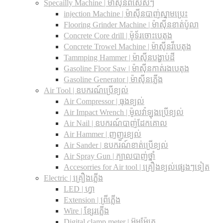
Specailly Machine | ម៉ាស៊ីនពិសេសៗ
injection Machine | ម៉ាស៊ីនបាញ់ស្នាមប្រេះ
Flooring Grinder Machine | ម៉ាស៊ីនខាត់ប៉ូលា
Concrete Core drill | ម៉ូទ័រចោះបេតុង
Concrete Trowel Machine | ម៉ាស៊ីនវីបេតុង
Tammping Hammer | ម៉ាស៊ីនបង្ហាប់ដី
Gasoline Floor Saw | ម៉ាស៊ីនកាត់រងបេតុង
Gasoline Generator | ម៉ាស៊ីនភ្លើង
Air Tool | ឧបករណ៍ប្រើខ្យល់
Air Compressor | ធុងខ្យល់
Air Impact Wrench | ម៉ូលវ៉ាឡុងប្រើខ្យល់
Air Nail | ឧបករណ៍បាញ់ដែកគោល
Air Hammer | ញញួរខ្យល់
Air Sander | ឧបករណ៍ខាត់ប្រើខ្យល់
Air Spray Gun | ក្បាលបាញ់ថ្នាំ
Accesorries for Air tool | គ្រឿងខ្យល់ផ្សេងៗទៀត
Electric | គ្រឿងភ្លើង
LED | ហ្វា
Extension | ព្រីភ្លើង
Wire | ខ្សែរភ្លើង
Digital clamp meter | អ៊ូមម៉ែត្រ