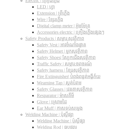
Electric | គ្រឿងភ្លើង
LED | ហ្វា
Extension | ព្រីភ្លើង
Wire | ខ្សែរភ្លើង
Digital clamp meter | អ៊ូមម៉ែត្រ
Accessories electric | គ្រឿងភ្លើងផ្សេងៗ
Safety Products | សម្ភារ:សុវត្ថិភាព
Safety Vest | អាវចំណាំងផ្លាត
Safety Helmet | មួកសុវត្ថិភាព
Safety Shoes| ស្បែកជើងសុវត្ថិភាព
Traffic Safety​ | សម្ភារ:ចរាចរណ៍
Safety harness | ខ្សែរសុវត្ថិភាព
Fire Extinguisher| បំពង់ពន្លត់អង្គីភ័យ
Wearning Tap | ស្គត់បំរាម
Safety Glasses | វេនតាសុវត្ថិភាព
Resparator | ម៉ាសគីមី
Glove | ស្រោមដៃ
Ear Muff | កាសទប់សម្លេង
Welding Machine | ប៉ុស្តិ៍ផ្សា
Welding Machine | ប៉ុស្តិ៍ផ្សា
Welding Rod | ធូបផ្សារ