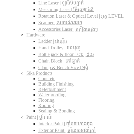
Line Laser | ឡាស៊ែបន្ទាត់
Measuring Laser | ម៉ែត្រឡាស៊ែ
Rotation Laser & Optical Level | អូតូ LEVEL
Scanner | ឧបករណ៍រាវរក
Accessories Laser | គ្រឿងផ្សេងៗ
Hardware
Ladder | ជណ្តើរ
Hand Trolley | រទេះរុញ
Bottle jack & floor Jack​ | ដូយ
Chain Block | កៅឡាក់
Clamp & Bench Vice | អង្គុំ
Sika Products
Concrete
Building Finishing
Referbishment
Waterproofing
Flooring
Roofing
Sealing & Bonding
Paint | ថ្នាំពណ៍
Interior Paint | ថ្នាំលាបខាងក្នុង
Exterior Paint | ថ្នាំលាបខាងក្រៅ