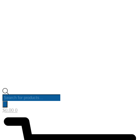
Products
search
$
0.00
0