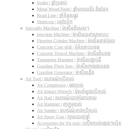
Sealer | ថ្នាំទ្រនាប់
Metal Wood Paint | ថ្នាំលាបឈើរ និងដែក
Road Line | ថ្នាំគំនូសផ្លូវ
Skimcoat | ម្សៅបៀក
Specailly Machine | ម៉ាស៊ីនពិសេសៗ
injection Machine | ម៉ាស៊ីនបាញ់ស្នាមប្រេះ
Flooring Grinder Machine | ម៉ាស៊ីនខាត់ប៉ូលា
Concrete Core drill | ម៉ូទ័រចោះបេតុង
Concrete Trowel Machine | ម៉ាស៊ីនវីបេតុង
Tammping Hammer | ម៉ាស៊ីនបង្ហាប់ដី
Gasoline Floor Saw | ម៉ាស៊ីនកាត់រងបេតុង
Gasoline Generator | ម៉ាស៊ីនភ្លើង
Air Tool | ឧបករណ៍ប្រើខ្យល់
Air Compressor | ធុងខ្យល់
Air Impact Wrench | ម៉ូលវ៉ាឡុងប្រើខ្យល់
Air Nail | ឧបករណ៍បាញ់ដែកគោល
Air Hammer | ញញួរខ្យល់
Air Sander | ឧបករណ៍ខាត់ប្រើខ្យល់
Air Spray Gun | ក្បាលបាញ់ថ្នាំ
Accesorries for Air tool | គ្រឿងខ្យល់ផ្សេងៗទៀត