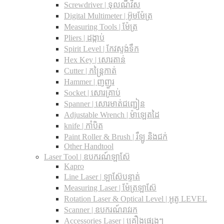
Screwdriver | ទុលណឺវីស
Digital Multimeter | អ៊ូមម៉ែត្រ
Measuring Tools | ម៉ែត្រ
Pliers | ដង្កាប់
Spirit Level | កែវស្ទង់ទឹក
Hex Key | សោរតាន់
Cutter | កន្រ្តៃកាត់
Hammer | ញញួរ
Socket | សោរគ្រាប់
Spanner |​ សោរមាត់ជញ្ជៀន
Adjustable Wrench |​ ម៉ាឡេតដៃ
knife | កាំបិត
Paint Roller & Brush | រឺឡូ និងជក់
Other Handtool
Laser Tool | ឧបករណ៍ឡាស៊ែ
Kapro
Line Laser | ឡាស៊ែបន្ទាត់
Measuring Laser | ម៉ែត្រឡាស៊ែ
Rotation Laser & Optical Level | អូតូ LEVEL
Scanner | ឧបករណ៍រាវរក
Accessories Laser | គ្រឿងផ្សេងៗ