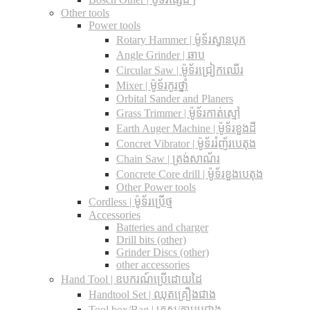
Other tools
Power tools
Rotary Hammer | ម៉ូទ័រស្វានបុក
Angle Grinder | ឆាប
Circular Saw​ | ម៉ូទ័រជ្រៀកឈើរ
Mixer | ម៉ូទ័រកូរថ្នាំ
Orbital Sander and Planers
Grass Trimmer | ម៉ូទ័រកាត់ស្មៅ
Earth Auger Machine | ម៉ូទ័រខួងដី
Concret Vibrator | ម៉ូទ័ររំញ័របេតុង
Chain Saw | ត្រង់សាណ័រ
Concrete Core drill | ម៉ូទ័រខួងបេតុង
Other Power tools
Cordless​ | ម៉ូទ័រប្រើថ្ម
Accessories
Batteries and charger
Drill bits (other)
Grinder Discs (other)
other accessories
Hand Tool | ឧបករណ៍ប្រើដោយដៃ
Handtool Set | ឈុតគ្រឿងជាង
Tool box/Bag | កេស/កាបូបជាង