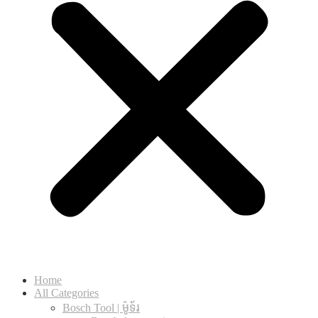
Home
All Categories
Bosch Tool | ម៉ូទ័រ