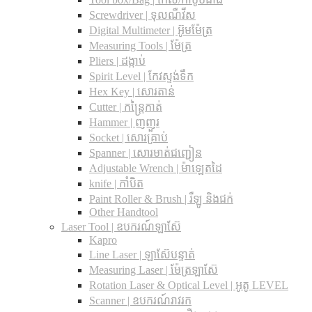
Screwdriver | ទុលណឺវីស
Digital Multimeter | អ៊ូមម៉ែត្រ
Measuring Tools | ម៉ែត្រ
Pliers | ដង្កាប់
Spirit Level | កែវស្ទង់ទឹក
Hex Key | សោរតាន់
Cutter | កន្រ្តៃកាត់
Hammer | ញញួរ
Socket | សោរគ្រាប់
Spanner |​ សោរមាត់ជញ្ជៀន
Adjustable Wrench |​ ម៉ាឡេតដៃ
knife | កាំបិត
Paint Roller & Brush | រឺឡូ និងជក់
Other Handtool
Laser Tool | ឧបករណ៍ឡាស៊ែ
Kapro
Line Laser | ឡាស៊ែបន្ទាត់
Measuring Laser | ម៉ែត្រឡាស៊ែ
Rotation Laser & Optical Level | អូតូ LEVEL
Scanner | ឧបករណ៍រាវរក