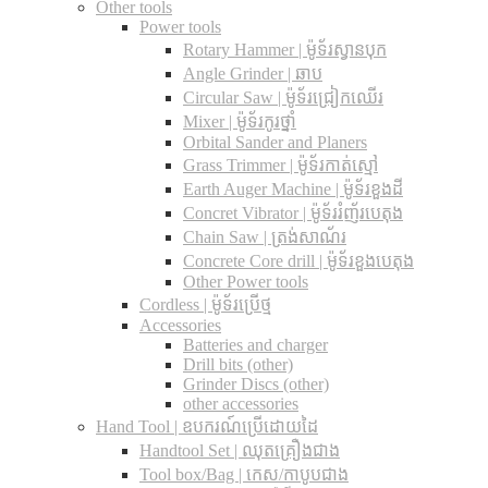
Other tools
Power tools
Rotary Hammer | ម៉ូទ័រស្វានបុក
Angle Grinder | ឆាប
Circular Saw​ | ម៉ូទ័រជ្រៀកឈើរ
Mixer | ម៉ូទ័រកូរថ្នាំ
Orbital Sander and Planers
Grass Trimmer | ម៉ូទ័រកាត់ស្មៅ
Earth Auger Machine | ម៉ូទ័រខួងដី
Concret Vibrator | ម៉ូទ័ររំញ័របេតុង
Chain Saw | ត្រង់សាណ័រ
Concrete Core drill | ម៉ូទ័រខួងបេតុង
Other Power tools
Cordless​ | ម៉ូទ័រប្រើថ្ម
Accessories
Batteries and charger
Drill bits (other)
Grinder Discs (other)
other accessories
Hand Tool | ឧបករណ៍ប្រើដោយដៃ
Handtool Set | ឈុតគ្រឿងជាង
Tool box/Bag | កេស/កាបូបជាង