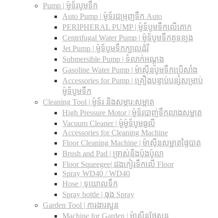
Pump | ម៉ូទ័របូមទឹក
Auto Pump | ម៉ូទ័រជម្រុញទឹក Auto
PERIPHERAL PUMP | ម៉ូទ័បូមទឹកលើគោក
Centrifugal Water Pump | ម៉ូទ័បូមទឹកគូទខ្យង
Jet Pump | ម៉ូទ័បូមទឹកក្បាលដំរី
Submersible Pump | ទំលាក់អណ្តូង
Gasoline Water Pump | ម៉ាស៊ីនបូមទឹកប្រើសាំង
Accessories for Pump | គ្រឿងបន្ទាប់បន្សំសម្រាប់
ម៉ូទ័បូមទឹក
Cleaning Tool | ម៉ូទ័រ និងសម្ភារ:សម្អាត
High Pressure Motor | ម៉ូទ័របាញ់ទឹកលាងសម្អាត
Vacuum Cleaner | ម៉ូម៉ូទ័បូមធូលី
Accessories for Cleaning Machine
Floor Cleaning Machine | ម៉ាស៊ីនសម្អាតផ្ទៃបាត
Brush and Pad | ច្រាស់និងប៉ុងប៉ូលា
Floor Squeegee| ដងកៀរទឺកលើ Floor
Spray WD40 / WD40
Hose | ទុយោលទឹក
Spray bottle | ធុង Spray
Garden Tool | ការងារសួន
Machine for Garden | ម៉ាស៊ីនថែសួន