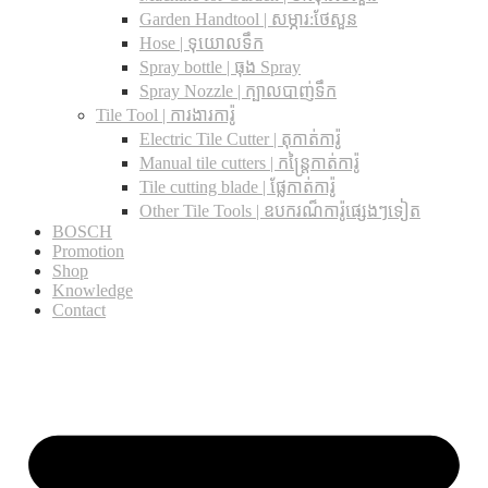
Garden Handtool | សម្ភារ:ថែសួន
Hose | ទុយោលទឹក
Spray bottle | ធុង Spray
Spray Nozzle | ក្បាលបាញ់ទឹក
Tile Tool | ការងារការ៉ូ
Electric Tile Cutter | តុកាត់ការ៉ូ
Manual tile cutters | កន្ត្រៃកាត់ការ៉ូ
Tile cutting blade | ផ្លែកាត់ការ៉ូ
Other Tile Tools | ឧបករណ៏ការ៉ូផ្សេងៗទៀត
BOSCH
Promotion
Shop
Knowledge
Contact