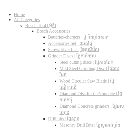
Home
All Categories
Bosch Tool | ម៉ូទ័រ
Bosch Accessories
Batteries-chargers | ថ្ម និងឆ្នាំងសាក
Accessories Set | ឈុតផ្លែ
Screwdriver bits | ផ្លែទួណឺវីស
Grinder Discs |​ ផ្លែកាត់/ឆាប
Steel cutting discs |​ ផ្លែកាត់ដែក
Mild Steel Grinding Disc | ផ្លែឆាប
ដែក
Wood Circular Saw Blade | ផ្លែ
ជ្រៀកឈើ
Diamond Disc for tile/concrete​ | ផ្លែ
កាត់ការ៉ូ
Diamond Concrete grinders | ផ្លែឆាប
បេតុង
Drill bits |​ ផ្លែស្វាន
Masonry Drill Bits |​ ផ្លែស្វានជញ្ជាំង