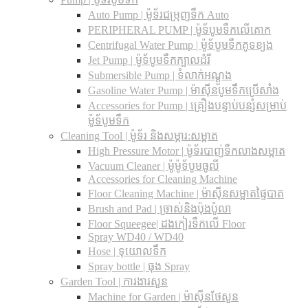
Auto Pump | ម៉ូទ័រជម្រុញទឹក Auto
PERIPHERAL PUMP | ម៉ូទ័បូមទឹកលើគោក
Centrifugal Water Pump | ម៉ូទ័បូមទឹកគូទខ្យង
Jet Pump | ម៉ូទ័បូមទឹកក្បាលដំរី
Submersible Pump | ទំលាក់អណ្តូង
Gasoline Water Pump | ម៉ាស៊ីនបូមទឹកប្រើសាំង
Accessories for Pump | គ្រឿងបន្ទាប់បន្សំសម្រាប់
ម៉ូទ័បូមទឹក
Cleaning Tool | ម៉ូទ័រ និងសម្ភារ:សម្អាត
High Pressure Motor | ម៉ូទ័របាញ់ទឹកលាងសម្អាត
Vacuum Cleaner | ម៉ូម៉ូទ័បូមធូលី
Accessories for Cleaning Machine
Floor Cleaning Machine | ម៉ាស៊ីនសម្អាតផ្ទៃបាត
Brush and Pad | ច្រាស់និងប៉ុងប៉ូលា
Floor Squeegee| ដងកៀរទឺកលើ Floor
Spray WD40 / WD40
Hose | ទុយោលទឹក
Spray bottle | ធុង Spray
Garden Tool | ការងារសួន
Machine for Garden | ម៉ាស៊ីនថែសួន