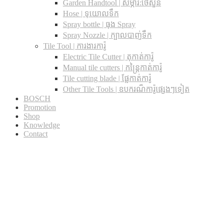
Garden Handtool | សម្ភារ:ថែសួន
Hose | ទុយោលទឹក
Spray bottle | ធុង Spray
Spray Nozzle | ក្បាលបាញ់ទឹក
Tile Tool | ការងារការ៉ូ
Electric Tile Cutter | តុកាត់ការ៉ូ
Manual tile cutters | កន្ត្រៃកាត់ការ៉ូ
Tile cutting blade | ផ្លែកាត់ការ៉ូ
Other Tile Tools | ឧបករណ៏ការ៉ូផ្សេងៗទៀត
BOSCH
Promotion
Shop
Knowledge
Contact