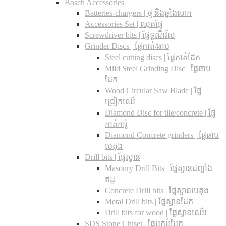
Bosch Accessories
Batteries-chargers | ថ្ម និងឆ្នាំងសាក
Accessories Set | ឈុតផ្លែ
Screwdriver bits | ផ្លែទួណឺវីស
Grinder Discs |​ ផ្លែកាត់/ឆាប
Steel cutting discs |​ ផ្លែកាត់ដែក
Mild Steel Grinding Disc | ផ្លែឆាប
ដែក
Wood Circular Saw Blade | ផ្លែ
ជ្រៀកឈើ
Diamond Disc for tile/concrete​ | ផ្លែ
កាត់ការ៉ូ
Diamond Concrete grinders | ផ្លែឆាប
បេតុង
Drill bits |​ ផ្លែស្វាន
Masonry Drill Bits |​ ផ្លែស្វានជញ្ជាំង
ឥដ្ឋ
Concrete Drill bits |​ ផ្លែស្វានបេតុង
Metal Drill bits |​ ផ្លែស្វានដែក
Drill bits for wood |​ ផ្លែស្វានឈើរ
SDS Stone Chiset |​ ផ្លែបុកបំបែក