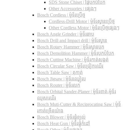
SDS Stone Chiset |​ ផ្លែបុកបំបែក
Other Accessories | ផ្សេងៗ
Bosch Cordless | ម៉ូទ័រប្រើថ្ម
Cordless-Drill Motor | ម៉ូទ័រស្វានប្រើថ្ម
Other Cordless Motor | ម៉ូទ័រប្រើថ្មផ្សេងៗ
Bosch Angle Grinder | ម៉ូទ័រឆាប
Bosch Drill and Impact drill | ម៉ូទ័រស្វាន
Bosch Rotary Hammer | ម៉ូទ័រស្វានបុក
Bosch Demolition Hammer | ម៉ូទ័របុកបំបែក
Bosch Cutting Machine | ម៉ូទ័រកាត់សង្កត់
Bosch Circular Saw | ម៉ូទ័រជ្រៀកឈើរ
Bosch Table Saw | តុកាត់
Bosch Jigsaw | ម៉ូទ័រឈ្វៀល
Bosch Router | ម៉ូទ័រលក
Bosch Orbital Sander-Planer​ | ម៉ូទ័រខាត់-ម៉ូទ័រ
ឈូសឈើរ
Bosch Muti-Cutter & Reciprocating Saw​ | ម៉ូទ័
រកាត់ច្រើនយ៉ាង
Bosch Blower | ម៉ូទ័រផ្លុំខ្យល់
Bosch Heat Gun | ម៉ូទ័រផ្លុំកំដៅ
Bosch Other | ម៉ូទ័រផ្សេងៗ