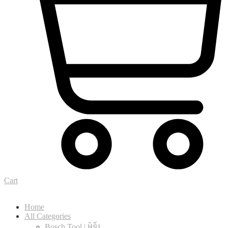
Cart
Home
All Categories
Bosch Tool | ម៉ូទ័រ