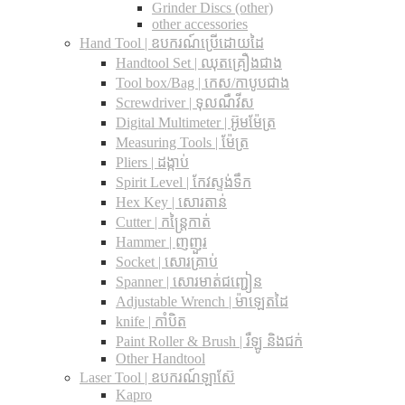
Grinder Discs (other)
other accessories
Hand Tool | ឧបករណ៍ប្រើដោយដៃ
Handtool Set | ឈុតគ្រឿងជាង
Tool box/Bag | កេស/កាបូបជាង
Screwdriver | ទុលណឺវីស
Digital Multimeter | អ៊ូមម៉ែត្រ
Measuring Tools | ម៉ែត្រ
Pliers | ដង្កាប់
Spirit Level | កែវស្ទង់ទឹក
Hex Key | សោរតាន់
Cutter | កន្រ្តៃកាត់
Hammer | ញញួរ
Socket | សោរគ្រាប់
Spanner |​ សោរមាត់ជញ្ជៀន
Adjustable Wrench |​ ម៉ាឡេតដៃ
knife | កាំបិត
Paint Roller & Brush | រឺឡូ និងជក់
Other Handtool
Laser Tool | ឧបករណ៍ឡាស៊ែ
Kapro