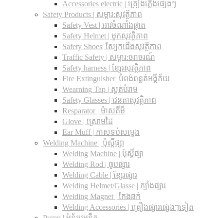
Accessories electric | គ្រឿងភ្លើងផ្សេងៗ
Safety Products | សម្ភារ:សុវត្ថិភាព
Safety Vest | អាវចំណាំងផ្លាត
Safety Helmet | មួកសុវត្ថិភាព
Safety Shoes| ស្បែកជើងសុវត្ថិភាព
Traffic Safety​ | សម្ភារ:ចរាចរណ៍
Safety harness | ខ្សែរសុវត្ថិភាព
Fire Extinguisher| បំពង់ពន្លត់អង្គីភ័យ
Wearning Tap | ស្គត់បំរាម
Safety Glasses | វេនតាសុវត្ថិភាព
Resparator | ម៉ាសគីមី
Glove | ស្រោមដៃ
Ear Muff | កាសទប់សម្លេង
Welding Machine | ប៉ុស្តិ៍ផ្សា
Welding Machine | ប៉ុស្តិ៍ផ្សា
Welding Rod | ធូបផ្សារ
Welding Cable | ខ្សែរផ្សារ
Welding Helmet/Glasse | ក្បាំងផ្សារ
Welding Magnet | កែងឆក់
Welding Accessories | គ្រឿងផ្សារផ្សេងៗទៀត
Pump | ម៉ូទ័របូមទឹក