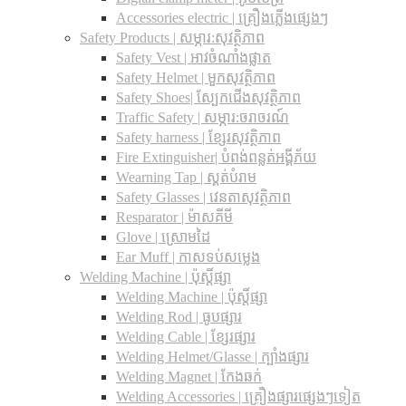
Accessories electric | គ្រឿងភ្លើងផ្សេងៗ
Safety Products | សម្ភារ:សុវត្ថិភាព
Safety Vest | អាវចំណាំងផ្លាត
Safety Helmet | មួកសុវត្ថិភាព
Safety Shoes| ស្បែកជើងសុវត្ថិភាព
Traffic Safety​ | សម្ភារ:ចរាចរណ៍
Safety harness | ខ្សែរសុវត្ថិភាព
Fire Extinguisher| បំពង់ពន្លត់អង្គីភ័យ
Wearning Tap | ស្គត់បំរាម
Safety Glasses | វេនតាសុវត្ថិភាព
Resparator | ម៉ាសគីមី
Glove | ស្រោមដៃ
Ear Muff | កាសទប់សម្លេង
Welding Machine | ប៉ុស្តិ៍ផ្សា
Welding Machine | ប៉ុស្តិ៍ផ្សា
Welding Rod | ធូបផ្សារ
Welding Cable | ខ្សែរផ្សារ
Welding Helmet/Glasse | ក្បាំងផ្សារ
Welding Magnet | កែងឆក់
Welding Accessories | គ្រឿងផ្សារផ្សេងៗទៀត