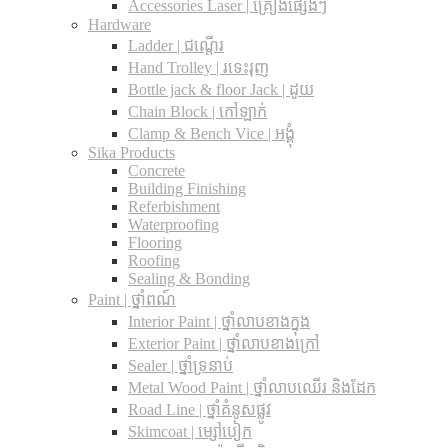
Accessories Laser | គ្រឿងផ្សេងៗ
Hardware
Ladder | ជណ្តើរ
Hand Trolley | រទេះរុញ
Bottle jack & floor Jack​ | ដូយ
Chain Block | កៅឡាក់
Clamp & Bench Vice | អង្គុំ
Sika Products
Concrete
Building Finishing
Referbishment
Waterproofing
Flooring
Roofing
Sealing & Bonding
Paint | ថ្នាំពណ៍
Interior Paint | ថ្នាំលាបខាងក្នុង
Exterior Paint | ថ្នាំលាបខាងក្រៅ
Sealer | ថ្នាំទ្រនាប់
Metal Wood Paint | ថ្នាំលាបឈើរ និងដែក
Road Line | ថ្នាំគំនូសផ្លូវ
Skimcoat | ម្សៅបៀក