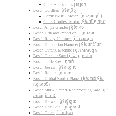
Other Accessories | ផ្សេងៗ
Bosch Cordless | ម៉ូទ័រប្រើថ្ម
Cordless-Drill Motor | ម៉ូទ័រស្វានប្រើថ្ម
Other Cordless Motor | ម៉ូទ័រប្រើថ្មផ្សេងៗ
Bosch Angle Grinder | ម៉ូទ័រឆាប
Bosch Drill and Impact drill | ម៉ូទ័រស្វាន
Bosch Rotary Hammer | ម៉ូទ័រស្វានបុក
Bosch Demolition Hammer | ម៉ូទ័របុកបំបែក
Bosch Cutting Machine | ម៉ូទ័រកាត់សង្កត់
Bosch Circular Saw | ម៉ូទ័រជ្រៀកឈើរ
Bosch Table Saw | តុកាត់
Bosch Jigsaw | ម៉ូទ័រឈ្វៀល
Bosch Router | ម៉ូទ័រលក
Bosch Orbital Sander-Planer​ | ម៉ូទ័រខាត់-ម៉ូទ័រ
ឈូសឈើរ
Bosch Muti-Cutter & Reciprocating Saw​ | ម៉ូទ័
រកាត់ច្រើនយ៉ាង
Bosch Blower | ម៉ូទ័រផ្លុំខ្យល់
Bosch Heat Gun | ម៉ូទ័រផ្លុំកំដៅ
Bosch Other | ម៉ូទ័រផ្សេងៗ