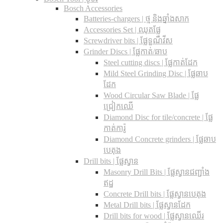
Bosch Accessories
Batteries-chargers | ថ្ម និងឆ្នាំងសាក
Accessories Set | ឈុតផ្លែ
Screwdriver bits | ផ្លែទួណឺវីស
Grinder Discs |​ ផ្លែកាត់/ឆាប
Steel cutting discs |​ ផ្លែកាត់ដែក
Mild Steel Grinding Disc | ផ្លែឆាប
ដែក
Wood Circular Saw Blade | ផ្លែ
ជ្រៀកឈើ
Diamond Disc for tile/concrete​ | ផ្លែ
កាត់ការ៉ូ
Diamond Concrete grinders | ផ្លែឆាប
បេតុង
Drill bits |​ ផ្លែស្វាន
Masonry Drill Bits |​ ផ្លែស្វានជញ្ជាំង
ឥដ្ឋ
Concrete Drill bits |​ ផ្លែស្វានបេតុង
Metal Drill bits |​ ផ្លែស្វានដែក
Drill bits for wood |​ ផ្លែស្វានឈើរ