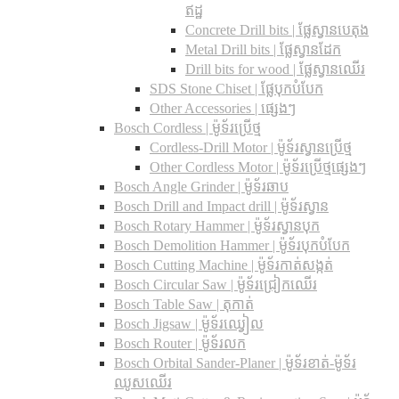
ឥដ្ឋ
Concrete Drill bits |​ ផ្លែស្វានបេតុង
Metal Drill bits |​ ផ្លែស្វានដែក
Drill bits for wood |​ ផ្លែស្វានឈើរ
SDS Stone Chiset |​ ផ្លែបុកបំបែក
Other Accessories | ផ្សេងៗ
Bosch Cordless | ម៉ូទ័រប្រើថ្ម
Cordless-Drill Motor | ម៉ូទ័រស្វានប្រើថ្ម
Other Cordless Motor | ម៉ូទ័រប្រើថ្មផ្សេងៗ
Bosch Angle Grinder | ម៉ូទ័រឆាប
Bosch Drill and Impact drill | ម៉ូទ័រស្វាន
Bosch Rotary Hammer | ម៉ូទ័រស្វានបុក
Bosch Demolition Hammer | ម៉ូទ័របុកបំបែក
Bosch Cutting Machine | ម៉ូទ័រកាត់សង្កត់
Bosch Circular Saw | ម៉ូទ័រជ្រៀកឈើរ
Bosch Table Saw | តុកាត់
Bosch Jigsaw | ម៉ូទ័រឈ្វៀល
Bosch Router | ម៉ូទ័រលក
Bosch Orbital Sander-Planer​ | ម៉ូទ័រខាត់-ម៉ូទ័រ
ឈូសឈើរ