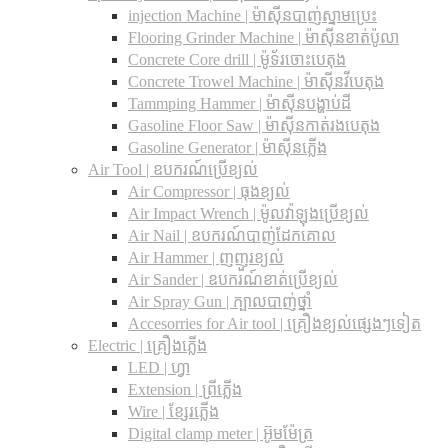
injection Machine | ម៉ាស៊ីនបាញ់ស្នាមប្រេះ
Flooring Grinder Machine | ម៉ាស៊ីនខាត់ប៉ូលា
Concrete Core drill | ម៉ូទ័រចោះបេតុង
Concrete Trowel Machine | ម៉ាស៊ីនវីបេតុង
Tammping Hammer | ម៉ាស៊ីនបង្ហាប់ដី
Gasoline Floor Saw | ម៉ាស៊ីនកាត់រងបេតុង
Gasoline Generator | ម៉ាស៊ីនភ្លើង
Air Tool | ឧបករណ៍ប្រើខ្យល់
Air Compressor | ធុងខ្យល់
Air Impact Wrench | ម៉ូលវ៉ាឡុងប្រើខ្យល់
Air Nail | ឧបករណ៍បាញ់ដែកគោល
Air Hammer | ញញួរខ្យល់
Air Sander | ឧបករណ៍ខាត់ប្រើខ្យល់
Air Spray Gun | ក្បាលបាញ់ថ្នាំ
Accesorries for Air tool | គ្រឿងខ្យល់ផ្សេងៗទៀត
Electric | គ្រឿងភ្លើង
LED | ហ្វា
Extension | ព្រីភ្លើង
Wire | ខ្សែរភ្លើង
Digital clamp meter | អ៊ូមម៉ែត្រ