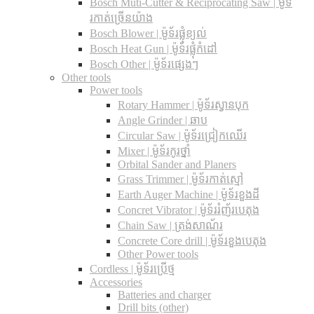
Bosch Muti-Cutter & Reciprocating Saw​ | ម៉ូទ័
រកាត់ច្រើនយ៉ាង
Bosch Blower | ម៉ូទ័រផ្លុំខ្យល់
Bosch Heat Gun | ម៉ូទ័រផ្លុំកំដៅ
Bosch Other | ម៉ូទ័រផ្សេងៗ
Other tools
Power tools
Rotary Hammer | ម៉ូទ័រស្វានបុក
Angle Grinder | ឆាប
Circular Saw​ | ម៉ូទ័រជ្រៀកឈើរ
Mixer | ម៉ូទ័រកូរថ្នាំ
Orbital Sander and Planers
Grass Trimmer | ម៉ូទ័រកាត់ស្មៅ
Earth Auger Machine | ម៉ូទ័រខួងដី
Concret Vibrator | ម៉ូទ័ររំញ័របេតុង
Chain Saw | ត្រង់សាណ័រ
Concrete Core drill | ម៉ូទ័រខួងបេតុង
Other Power tools
Cordless​ | ម៉ូទ័រប្រើថ្ម
Accessories
Batteries and charger
Drill bits (other)