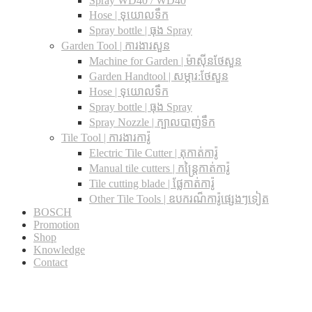
Spray WD40 / WD40
Hose | ទុយោលទឹក
Spray bottle | ធុង Spray
Garden Tool | ការងារសួន
Machine for Garden | ម៉ាស៊ីនថែសួន
Garden Handtool | សម្ភារ:ថែសួន
Hose | ទុយោលទឹក
Spray bottle | ធុង Spray
Spray Nozzle | ក្បាលបាញ់ទឹក
Tile Tool | ការងារការ៉ូ
Electric Tile Cutter | តុកាត់ការ៉ូ
Manual tile cutters | កន្ត្រៃកាត់ការ៉ូ
Tile cutting blade | ផ្លែកាត់ការ៉ូ
Other Tile Tools | ឧបករណ៏ការ៉ូផ្សេងៗទៀត
BOSCH
Promotion
Shop
Knowledge
Contact