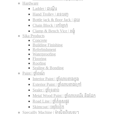
Hardware
Ladder | ជណ្តើរ
Hand Trolley | រទេះរុញ
Bottle jack & floor Jack​ | ដូយ
Chain Block | កៅឡាក់
Clamp & Bench Vice | អង្គុំ
Sika Products
Concrete
Building Finishing
Referbishment
Waterproofing
Flooring
Roofing
Sealing & Bonding
Paint | ថ្នាំពណ៍
Interior Paint | ថ្នាំលាបខាងក្នុង
Exterior Paint | ថ្នាំលាបខាងក្រៅ
Sealer | ថ្នាំទ្រនាប់
Metal Wood Paint | ថ្នាំលាបឈើរ និងដែក
Road Line | ថ្នាំគំនូសផ្លូវ
Skimcoat | ម្សៅបៀក
Specailly Machine | ម៉ាស៊ីនពិសេសៗ