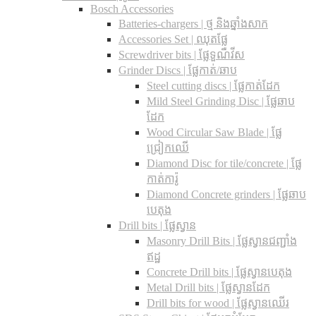
Bosch Accessories
Batteries-chargers | ថ្ម និងឆ្នាំងសាក
Accessories Set | ឈុតផ្លែ
Screwdriver bits | ផ្លែទួណឺវីស
Grinder Discs |​ ផ្លែកាត់/ឆាប
Steel cutting discs |​ ផ្លែកាត់ដែក
Mild Steel Grinding Disc | ផ្លែឆាប
ដែក
Wood Circular Saw Blade | ផ្លែ
ជ្រៀកឈើ
Diamond Disc for tile/concrete​ | ផ្លែ
កាត់ការ៉ូ
Diamond Concrete grinders | ផ្លែឆាប
បេតុង
Drill bits |​ ផ្លែស្វាន
Masonry Drill Bits |​ ផ្លែស្វានជញ្ជាំង
ឥដ្ឋ
Concrete Drill bits |​ ផ្លែស្វានបេតុង
Metal Drill bits |​ ផ្លែស្វានដែក
Drill bits for wood |​ ផ្លែស្វានឈើរ