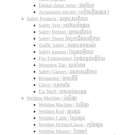
Digital clamp meter | អ៊ូមម៉ែត្រ
Accessories electric | គ្រឿងភ្លើងផ្សេងៗ
Safety Products | សម្ភារ:សុវត្ថិភាព
Safety Vest | អាវចំណាំងផ្លាត
Safety Helmet | មួកសុវត្ថិភាព
Safety Shoes| ស្បែកជើងសុវត្ថិភាព
Traffic Safety​ | សម្ភារ:ចរាចរណ៍
Safety harness | ខ្សែរសុវត្ថិភាព
Fire Extinguisher| បំពង់ពន្លត់អង្គីភ័យ
Wearning Tap | ស្គត់បំរាម
Safety Glasses | វេនតាសុវត្ថិភាព
Resparator | ម៉ាសគីមី
Glove | ស្រោមដៃ
Ear Muff | កាសទប់សម្លេង
Welding Machine | ប៉ុស្តិ៍ផ្សា
Welding Machine | ប៉ុស្តិ៍ផ្សា
Welding Rod | ធូបផ្សារ
Welding Cable | ខ្សែរផ្សារ
Welding Helmet/Glasse | ក្បាំងផ្សារ
Welding Magnet | កែងឆក់