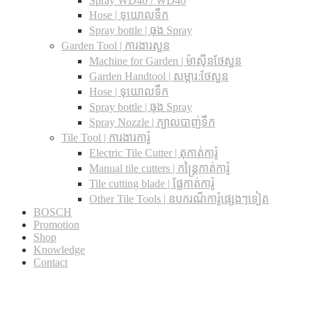
Spray WD40 / WD40
Hose | ទុយោលទឹក
Spray bottle | ធុង Spray
Garden Tool | ការងារសួន
Machine for Garden | ម៉ាស៊ីនថែសួន
Garden Handtool | សម្ភារ:ថែសួន
Hose | ទុយោលទឹក
Spray bottle | ធុង Spray
Spray Nozzle | ក្បាលបាញ់ទឹក
Tile Tool | ការងារការ៉ូ
Electric Tile Cutter | តុកាត់ការ៉ូ
Manual tile cutters | កន្ត្រៃកាត់ការ៉ូ
Tile cutting blade | ផ្លែកាត់ការ៉ូ
Other Tile Tools | ឧបករណ៏ការ៉ូផ្សេងៗទៀត
BOSCH
Promotion
Shop
Knowledge
Contact