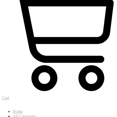
Cart
Home
All Categories