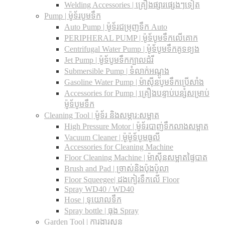
Welding Accessories | គ្រឿងផ្សារផ្សេងៗទៀត
Pump | ម៉ូទ័របូមទឹក
Auto Pump | ម៉ូទ័រជម្រុញទឹក Auto
PERIPHERAL PUMP | ម៉ូទ័បូមទឹកលើគោក
Centrifugal Water Pump | ម៉ូទ័បូមទឹកគូទខ្យង
Jet Pump | ម៉ូទ័បូមទឹកក្បាលដំរី
Submersible Pump | ទំលាក់អណ្តូង
Gasoline Water Pump | ម៉ាស៊ីនបូមទឹកប្រើសាំង
Accessories for Pump | គ្រឿងបន្ទាប់បន្សំសម្រាប់
ម៉ូទ័បូមទឹក
Cleaning Tool | ម៉ូទ័រ និងសម្ភារ:សម្អាត
High Pressure Motor | ម៉ូទ័របាញ់ទឹកលាងសម្អាត
Vacuum Cleaner | ម៉ូម៉ូទ័បូមធូលី
Accessories for Cleaning Machine
Floor Cleaning Machine | ម៉ាស៊ីនសម្អាតផ្ទៃបាត
Brush and Pad | ច្រាស់និងប៉ុងប៉ូលា
Floor Squeegee| ដងកៀរទឺកលើ Floor
Spray WD40 / WD40
Hose | ទុយោលទឹក
Spray bottle | ធុង Spray
Garden Tool | ការងារសួន