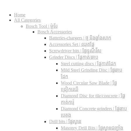
Home
All Categories
Bosch Tool | ម៉ូទ័រ
Bosch Accessories
Batteries-chargers | ថ្ម និងឆ្នាំងសាក
Accessories Set | ឈុតផ្លែ
Screwdriver bits | ផ្លែទួណឺវីស
Grinder Discs |​ ផ្លែកាត់/ឆាប
Steel cutting discs |​ ផ្លែកាត់ដែក
Mild Steel Grinding Disc | ផ្លែឆាប
ដែក
Wood Circular Saw Blade | ផ្លែ
ជ្រៀកឈើ
Diamond Disc for tile/concrete​ | ផ្លែ
កាត់ការ៉ូ
Diamond Concrete grinders | ផ្លែឆាប
បេតុង
Drill bits |​ ផ្លែស្វាន
Masonry Drill Bits |​ ផ្លែស្វានជញ្ជាំង