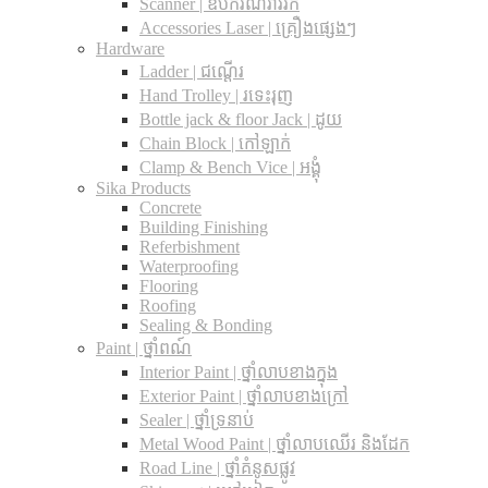
Scanner | ឧបករណ៍រាវរក
Accessories Laser | គ្រឿងផ្សេងៗ
Hardware
Ladder | ជណ្តើរ
Hand Trolley | រទេះរុញ
Bottle jack & floor Jack​ | ដូយ
Chain Block | កៅឡាក់
Clamp & Bench Vice | អង្គុំ
Sika Products
Concrete
Building Finishing
Referbishment
Waterproofing
Flooring
Roofing
Sealing & Bonding
Paint | ថ្នាំពណ៍
Interior Paint | ថ្នាំលាបខាងក្នុង
Exterior Paint | ថ្នាំលាបខាងក្រៅ
Sealer | ថ្នាំទ្រនាប់
Metal Wood Paint | ថ្នាំលាបឈើរ និងដែក
Road Line | ថ្នាំគំនូសផ្លូវ