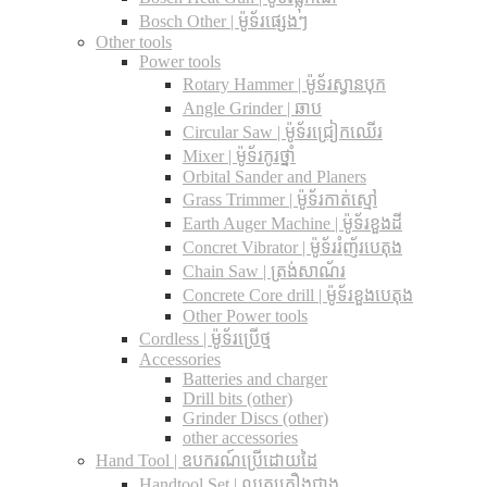
Bosch Other | ម៉ូទ័រផ្សេងៗ
Other tools
Power tools
Rotary Hammer | ម៉ូទ័រស្វានបុក
Angle Grinder | ឆាប
Circular Saw​ | ម៉ូទ័រជ្រៀកឈើរ
Mixer | ម៉ូទ័រកូរថ្នាំ
Orbital Sander and Planers
Grass Trimmer | ម៉ូទ័រកាត់ស្មៅ
Earth Auger Machine | ម៉ូទ័រខួងដី
Concret Vibrator | ម៉ូទ័ររំញ័របេតុង
Chain Saw | ត្រង់សាណ័រ
Concrete Core drill | ម៉ូទ័រខួងបេតុង
Other Power tools
Cordless​ | ម៉ូទ័រប្រើថ្ម
Accessories
Batteries and charger
Drill bits (other)
Grinder Discs (other)
other accessories
Hand Tool | ឧបករណ៍ប្រើដោយដៃ
Handtool Set | ឈុតគ្រឿងជាង