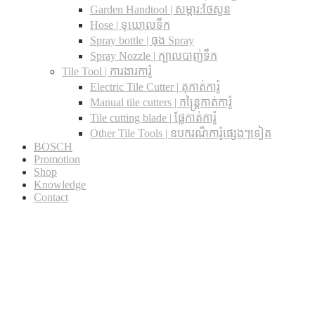
Garden Handtool | សម្ភារ:ថែសួន
Hose | ទុយោលទឹក
Spray bottle | ធុង Spray
Spray Nozzle | ក្បាលបាញ់ទឹក
Tile Tool | ការងារការ៉ូ
Electric Tile Cutter | តុកាត់ការ៉ូ
Manual tile cutters | កន្ត្រៃកាត់ការ៉ូ
Tile cutting blade | ផ្លែកាត់ការ៉ូ
Other Tile Tools | ឧបករណ៏ការ៉ូផ្សេងៗទៀត
BOSCH
Promotion
Shop
Knowledge
Contact