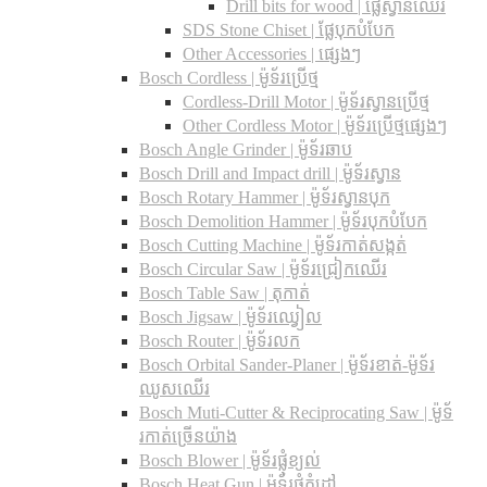
Drill bits for wood |​ ផ្លែស្វានឈើរ
SDS Stone Chiset |​ ផ្លែបុកបំបែក
Other Accessories | ផ្សេងៗ
Bosch Cordless | ម៉ូទ័រប្រើថ្ម
Cordless-Drill Motor | ម៉ូទ័រស្វានប្រើថ្ម
Other Cordless Motor | ម៉ូទ័រប្រើថ្មផ្សេងៗ
Bosch Angle Grinder | ម៉ូទ័រឆាប
Bosch Drill and Impact drill | ម៉ូទ័រស្វាន
Bosch Rotary Hammer | ម៉ូទ័រស្វានបុក
Bosch Demolition Hammer | ម៉ូទ័របុកបំបែក
Bosch Cutting Machine | ម៉ូទ័រកាត់សង្កត់
Bosch Circular Saw | ម៉ូទ័រជ្រៀកឈើរ
Bosch Table Saw | តុកាត់
Bosch Jigsaw | ម៉ូទ័រឈ្វៀល
Bosch Router | ម៉ូទ័រលក
Bosch Orbital Sander-Planer​ | ម៉ូទ័រខាត់-ម៉ូទ័រ
ឈូសឈើរ
Bosch Muti-Cutter & Reciprocating Saw​ | ម៉ូទ័
រកាត់ច្រើនយ៉ាង
Bosch Blower | ម៉ូទ័រផ្លុំខ្យល់
Bosch Heat Gun | ម៉ូទ័រផ្លុំកំដៅ