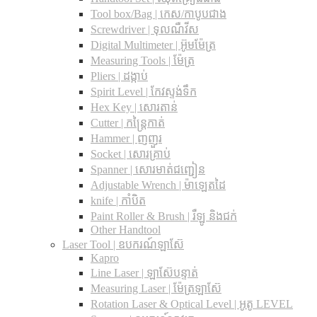
Tool box/Bag | កេស/កាបូបជាង
Screwdriver | ទុលណឺវីស
Digital Multimeter | អ៊ូមម៉ែត្រ
Measuring Tools | ម៉ែត្រ
Pliers | ដង្កាប់
Spirit Level | កែវស្ទង់ទឹក
Hex Key | សោរតាន់
Cutter | កន្រ្តៃកាត់
Hammer | ញញួរ
Socket | សោរគ្រាប់
Spanner |​ សោរមាត់ជញ្ជៀន
Adjustable Wrench |​ ម៉ាឡេតដៃ
knife | កាំបិត
Paint Roller & Brush | រឺឡូ និងជក់
Other Handtool
Laser Tool | ឧបករណ៍ឡាស៊ែ
Kapro
Line Laser | ឡាស៊ែបន្ទាត់
Measuring Laser | ម៉ែត្រឡាស៊ែ
Rotation Laser & Optical Level | អូតូ LEVEL