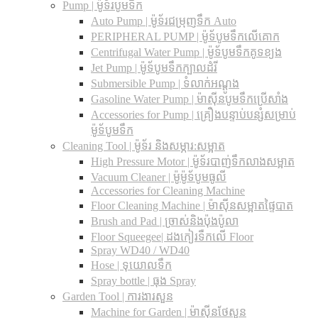
Pump | ម៉ូទ័របូមទឹក
Auto Pump | ម៉ូទ័រជម្រុញទឹក Auto
PERIPHERAL PUMP | ម៉ូទ័បូមទឹកលើគោក
Centrifugal Water Pump | ម៉ូទ័បូមទឹកគូទខ្យង
Jet Pump | ម៉ូទ័បូមទឹកក្បាលដំរី
Submersible Pump | ទំលាក់អណ្តូង
Gasoline Water Pump | ម៉ាស៊ីនបូមទឹកប្រើសាំង
Accessories for Pump | គ្រឿងបន្ទាប់បន្សំសម្រាប់
ម៉ូទ័បូមទឹក
Cleaning Tool | ម៉ូទ័រ និងសម្ភារ:សម្អាត
High Pressure Motor | ម៉ូទ័របាញ់ទឹកលាងសម្អាត
Vacuum Cleaner | ម៉ូម៉ូទ័បូមធូលី
Accessories for Cleaning Machine
Floor Cleaning Machine | ម៉ាស៊ីនសម្អាតផ្ទៃបាត
Brush and Pad | ច្រាស់និងប៉ុងប៉ូលា
Floor Squeegee| ដងកៀរទឺកលើ Floor
Spray WD40 / WD40
Hose | ទុយោលទឹក
Spray bottle | ធុង Spray
Garden Tool | ការងារសួន
Machine for Garden | ម៉ាស៊ីនថែសួន