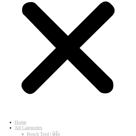
Home
All Categories
Bosch Tool | ម៉ូទ័រ