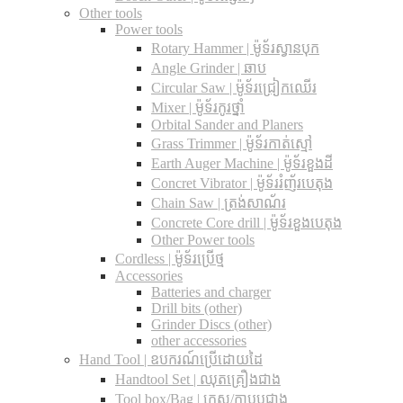
Other tools
Power tools
Rotary Hammer | ម៉ូទ័រស្វានបុក
Angle Grinder | ឆាប
Circular Saw​ | ម៉ូទ័រជ្រៀកឈើរ
Mixer | ម៉ូទ័រកូរថ្នាំ
Orbital Sander and Planers
Grass Trimmer | ម៉ូទ័រកាត់ស្មៅ
Earth Auger Machine | ម៉ូទ័រខួងដី
Concret Vibrator | ម៉ូទ័ររំញ័របេតុង
Chain Saw | ត្រង់សាណ័រ
Concrete Core drill | ម៉ូទ័រខួងបេតុង
Other Power tools
Cordless​ | ម៉ូទ័រប្រើថ្ម
Accessories
Batteries and charger
Drill bits (other)
Grinder Discs (other)
other accessories
Hand Tool | ឧបករណ៍ប្រើដោយដៃ
Handtool Set | ឈុតគ្រឿងជាង
Tool box/Bag | កេស/កាបូបជាង