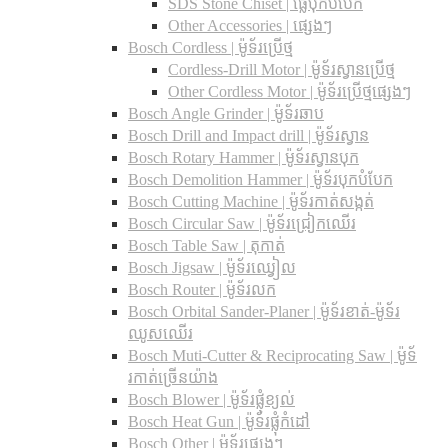
SDS Stone Chiset |​ ផ្លែបុកបំបែក
Other Accessories | ផ្សេងៗ
Bosch Cordless | ម៉ូទ័រប្រើថ្ម
Cordless-Drill Motor | ម៉ូទ័រស្វានប្រើថ្ម
Other Cordless Motor | ម៉ូទ័រប្រើថ្មផ្សេងៗ
Bosch Angle Grinder | ម៉ូទ័រឆាប
Bosch Drill and Impact drill | ម៉ូទ័រស្វាន
Bosch Rotary Hammer | ម៉ូទ័រស្វានបុក
Bosch Demolition Hammer | ម៉ូទ័របុកបំបែក
Bosch Cutting Machine | ម៉ូទ័រកាត់សង្កត់
Bosch Circular Saw | ម៉ូទ័រជ្រៀកឈើរ
Bosch Table Saw | តុកាត់
Bosch Jigsaw | ម៉ូទ័រឈ្វៀល
Bosch Router | ម៉ូទ័រលក
Bosch Orbital Sander-Planer​ | ម៉ូទ័រខាត់-ម៉ូទ័រ
ឈូសឈើរ
Bosch Muti-Cutter & Reciprocating Saw​ | ម៉ូទ័
រកាត់ច្រើនយ៉ាង
Bosch Blower | ម៉ូទ័រផ្លុំខ្យល់
Bosch Heat Gun | ម៉ូទ័រផ្លុំកំដៅ
Bosch Other | ម៉ូទ័រផ្សេងៗ