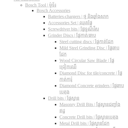
Bosch Tool | ម៉ូទ័រ
Bosch Accessories
Batteries-chargers | ថ្ម និងឆ្នាំងសាក
Accessories Set | ឈុតផ្លែ
Screwdriver bits | ផ្លែទួណឺវីស
Grinder Discs |​ ផ្លែកាត់/ឆាប
Steel cutting discs |​ ផ្លែកាត់ដែក
Mild Steel Grinding Disc | ផ្លែឆាប
ដែក
Wood Circular Saw Blade | ផ្លែ
ជ្រៀកឈើ
Diamond Disc for tile/concrete​ | ផ្លែ
កាត់ការ៉ូ
Diamond Concrete grinders | ផ្លែឆាប
បេតុង
Drill bits |​ ផ្លែស្វាន
Masonry Drill Bits |​ ផ្លែស្វានជញ្ជាំង
ឥដ្ឋ
Concrete Drill bits |​ ផ្លែស្វានបេតុង
Metal Drill bits |​ ផ្លែស្វានដែក