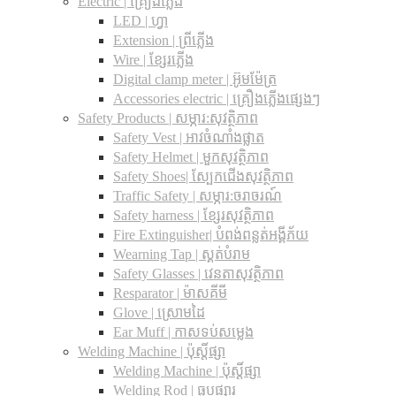
Electric | គ្រឿងភ្លើង
LED | ហ្វា
Extension | ព្រីភ្លើង
Wire | ខ្សែរភ្លើង
Digital clamp meter | អ៊ូមម៉ែត្រ
Accessories electric | គ្រឿងភ្លើងផ្សេងៗ
Safety Products | សម្ភារ:សុវត្ថិភាព
Safety Vest | អាវចំណាំងផ្លាត
Safety Helmet | មួកសុវត្ថិភាព
Safety Shoes| ស្បែកជើងសុវត្ថិភាព
Traffic Safety​ | សម្ភារ:ចរាចរណ៍
Safety harness | ខ្សែរសុវត្ថិភាព
Fire Extinguisher| បំពង់ពន្លត់អង្គីភ័យ
Wearning Tap | ស្គត់បំរាម
Safety Glasses | វេនតាសុវត្ថិភាព
Resparator | ម៉ាសគីមី
Glove | ស្រោមដៃ
Ear Muff | កាសទប់សម្លេង
Welding Machine | ប៉ុស្តិ៍ផ្សា
Welding Machine | ប៉ុស្តិ៍ផ្សា
Welding Rod | ធូបផ្សារ