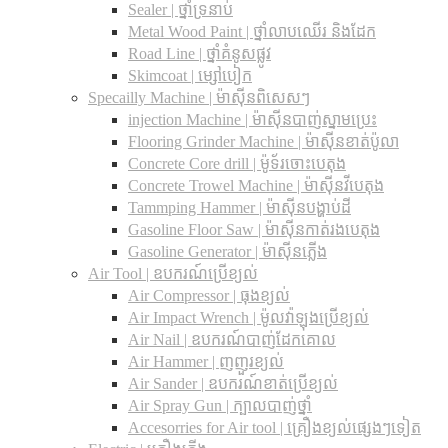
Sealer | ថ្នាំទ្រនាប់
Metal Wood Paint | ថ្នាំលាបឈើរ និងដែក
Road Line | ថ្នាំគំនូសផ្លូវ
Skimcoat | ម្សៅបៀក
Specailly Machine | ម៉ាស៊ីនពិសេសៗ
injection Machine | ម៉ាស៊ីនបាញ់ស្នាមប្រេះ
Flooring Grinder Machine | ម៉ាស៊ីនខាត់ប៉ូលា
Concrete Core drill | ម៉ូទ័រចោះបេតុង
Concrete Trowel Machine | ម៉ាស៊ីនវីបេតុង
Tammping Hammer | ម៉ាស៊ីនបង្ហាប់ដី
Gasoline Floor Saw | ម៉ាស៊ីនកាត់រងបេតុង
Gasoline Generator | ម៉ាស៊ីនភ្លើង
Air Tool | ឧបករណ៍ប្រើខ្យល់
Air Compressor | ធុងខ្យល់
Air Impact Wrench | ម៉ូលវ៉ាឡុងប្រើខ្យល់
Air Nail | ឧបករណ៍បាញ់ដែកគោល
Air Hammer | ញញួរខ្យល់
Air Sander | ឧបករណ៍ខាត់ប្រើខ្យល់
Air Spray Gun | ក្បាលបាញ់ថ្នាំ
Accesorries for Air tool | គ្រឿងខ្យល់ផ្សេងៗទៀត