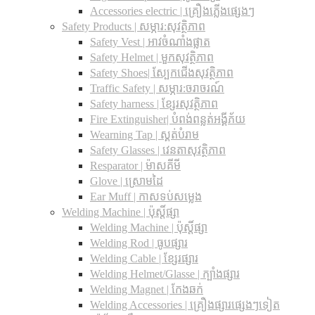
Accessories electric | គ្រឿងភ្លើងផ្សេងៗ
Safety Products | សម្ភារ:សុវត្ថិភាព
Safety Vest | អាវចំណាំងផ្លាត
Safety Helmet | មួកសុវត្ថិភាព
Safety Shoes| ស្បែកជើងសុវត្ថិភាព
Traffic Safety​ | សម្ភារ:ចរាចរណ៍
Safety harness | ខ្សែរសុវត្ថិភាព
Fire Extinguisher| បំពង់ពន្លត់អង្គីភ័យ
Wearning Tap | ស្គត់បំរាម
Safety Glasses | វេនតាសុវត្ថិភាព
Resparator | ម៉ាសគីមី
Glove | ស្រោមដៃ
Ear Muff | កាសទប់សម្លេង
Welding Machine | ប៉ុស្តិ៍ផ្សា
Welding Machine | ប៉ុស្តិ៍ផ្សា
Welding Rod | ធូបផ្សារ
Welding Cable | ខ្សែរផ្សារ
Welding Helmet/Glasse | ក្បាំងផ្សារ
Welding Magnet | កែងឆក់
Welding Accessories | គ្រឿងផ្សារផ្សេងៗទៀត