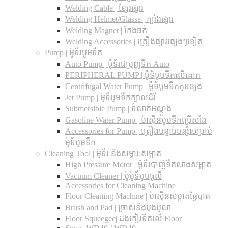
Welding Cable | ខ្សែរផ្សារ
Welding Helmet/Glasse | ក្បាំងផ្សារ
Welding Magnet | កែងឆក់
Welding Accessories | គ្រឿងផ្សារផ្សេងៗទៀត
Pump | ម៉ូទ័របូមទឹក
Auto Pump | ម៉ូទ័រជម្រុញទឹក Auto
PERIPHERAL PUMP | ម៉ូទ័បូមទឹកលើគោក
Centrifugal Water Pump | ម៉ូទ័បូមទឹកគូទខ្យង
Jet Pump | ម៉ូទ័បូមទឹកក្បាលដំរី
Submersible Pump | ទំលាក់អណ្តូង
Gasoline Water Pump | ម៉ាស៊ីនបូមទឹកប្រើសាំង
Accessories for Pump | គ្រឿងបន្ទាប់បន្សំសម្រាប់
ម៉ូទ័បូមទឹក
Cleaning Tool | ម៉ូទ័រ និងសម្ភារ:សម្អាត
High Pressure Motor | ម៉ូទ័របាញ់ទឹកលាងសម្អាត
Vacuum Cleaner | ម៉ូម៉ូទ័បូមធូលី
Accessories for Cleaning Machine
Floor Cleaning Machine | ម៉ាស៊ីនសម្អាតផ្ទៃបាត
Brush and Pad | ច្រាស់និងប៉ុងប៉ូលា
Floor Squeegee| ដងកៀរទឺកលើ Floor