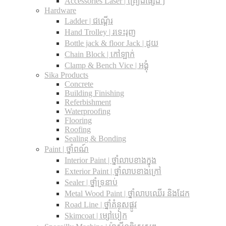
Accessories Laser | គ្រឿងផ្សេងៗ
Hardware
Ladder | ជណ្តើរ
Hand Trolley | រទេះរុញ
Bottle jack & floor Jack​ | ដូយ
Chain Block | កៅឡាក់
Clamp & Bench Vice | អង្គុំ
Sika Products
Concrete
Building Finishing
Referbishment
Waterproofing
Flooring
Roofing
Sealing & Bonding
Paint | ថ្នាំពណ៍
Interior Paint | ថ្នាំលាបខាងក្នុង
Exterior Paint | ថ្នាំលាបខាងក្រៅ
Sealer | ថ្នាំទ្រនាប់
Metal Wood Paint | ថ្នាំលាបឈើរ និងដែក
Road Line | ថ្នាំគំនូសផ្លូវ
Skimcoat | ម្សៅបៀក