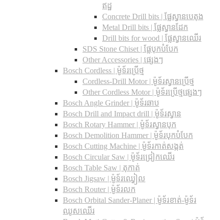
ឥដ្ឋ
Concrete Drill bits |​ ផ្លែស្វានបេតុង
Metal Drill bits |​ ផ្លែស្វានដែក
Drill bits for wood |​ ផ្លែស្វានឈើរ
SDS Stone Chiset |​ ផ្លែបុកបំបែក
Other Accessories | ផ្សេងៗ
Bosch Cordless | ម៉ូទ័រប្រើថ្ម
Cordless-Drill Motor | ម៉ូទ័រស្វានប្រើថ្ម
Other Cordless Motor | ម៉ូទ័រប្រើថ្មផ្សេងៗ
Bosch Angle Grinder | ម៉ូទ័រឆាប
Bosch Drill and Impact drill | ម៉ូទ័រស្វាន
Bosch Rotary Hammer | ម៉ូទ័រស្វានបុក
Bosch Demolition Hammer | ម៉ូទ័របុកបំបែក
Bosch Cutting Machine | ម៉ូទ័រកាត់សង្កត់
Bosch Circular Saw | ម៉ូទ័រជ្រៀកឈើរ
Bosch Table Saw | តុកាត់
Bosch Jigsaw | ម៉ូទ័រឈ្វៀល
Bosch Router | ម៉ូទ័រលក
Bosch Orbital Sander-Planer​ | ម៉ូទ័រខាត់-ម៉ូទ័រ
ឈូសឈើរ