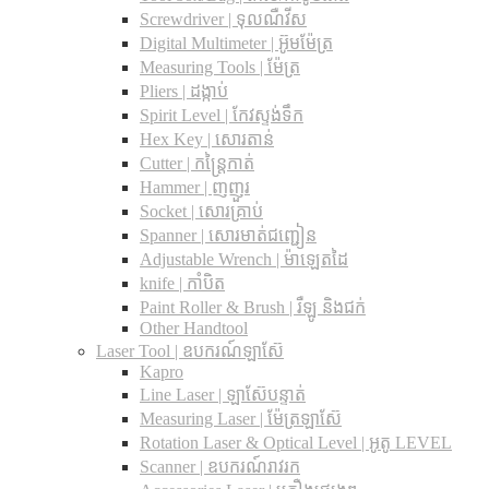
Screwdriver | ទុលណឺវីស
Digital Multimeter | អ៊ូមម៉ែត្រ
Measuring Tools | ម៉ែត្រ
Pliers | ដង្កាប់
Spirit Level | កែវស្ទង់ទឹក
Hex Key | សោរតាន់
Cutter | កន្រ្តៃកាត់
Hammer | ញញួរ
Socket | សោរគ្រាប់
Spanner |​ សោរមាត់ជញ្ជៀន
Adjustable Wrench |​ ម៉ាឡេតដៃ
knife | កាំបិត
Paint Roller & Brush | រឺឡូ និងជក់
Other Handtool
Laser Tool | ឧបករណ៍ឡាស៊ែ
Kapro
Line Laser | ឡាស៊ែបន្ទាត់
Measuring Laser | ម៉ែត្រឡាស៊ែ
Rotation Laser & Optical Level | អូតូ LEVEL
Scanner | ឧបករណ៍រាវរក