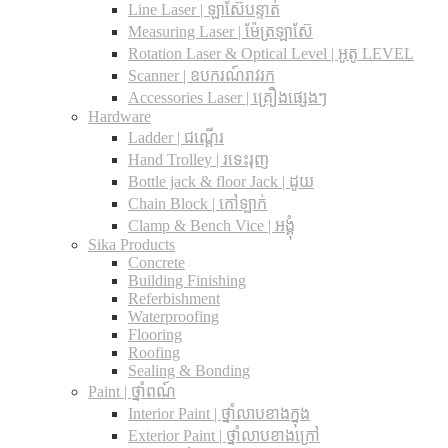
Line Laser | ឡាស៊ែបន្ទាត់
Measuring Laser | ម៉ែត្រឡាស៊ែ
Rotation Laser & Optical Level | អូតូ LEVEL
Scanner | ឧបករណ៍រាវរក
Accessories Laser | គ្រឿងផ្សេងៗ
Hardware
Ladder | ជណ្តើរ
Hand Trolley | រទេះរុញ
Bottle jack & floor Jack​ | ដូយ
Chain Block | កៅឡាក់
Clamp & Bench Vice | អង្គុំ
Sika Products
Concrete
Building Finishing
Referbishment
Waterproofing
Flooring
Roofing
Sealing & Bonding
Paint | ថ្នាំពណ៍
Interior Paint | ថ្នាំលាបខាងក្នុង
Exterior Paint | ថ្នាំលាបខាងក្រៅ