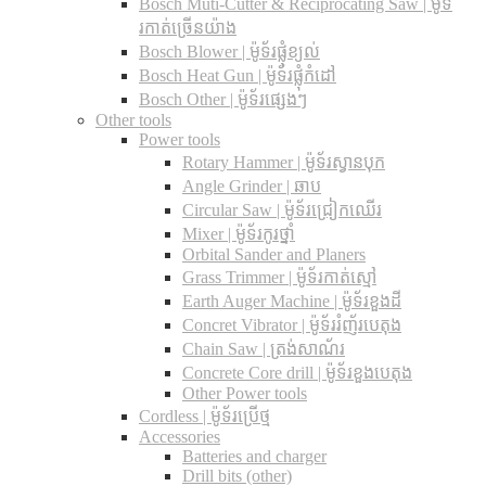
Bosch Muti-Cutter & Reciprocating Saw​ | ម៉ូទ័
រកាត់ច្រើនយ៉ាង
Bosch Blower | ម៉ូទ័រផ្លុំខ្យល់
Bosch Heat Gun | ម៉ូទ័រផ្លុំកំដៅ
Bosch Other | ម៉ូទ័រផ្សេងៗ
Other tools
Power tools
Rotary Hammer | ម៉ូទ័រស្វានបុក
Angle Grinder | ឆាប
Circular Saw​ | ម៉ូទ័រជ្រៀកឈើរ
Mixer | ម៉ូទ័រកូរថ្នាំ
Orbital Sander and Planers
Grass Trimmer | ម៉ូទ័រកាត់ស្មៅ
Earth Auger Machine | ម៉ូទ័រខួងដី
Concret Vibrator | ម៉ូទ័ររំញ័របេតុង
Chain Saw | ត្រង់សាណ័រ
Concrete Core drill | ម៉ូទ័រខួងបេតុង
Other Power tools
Cordless​ | ម៉ូទ័រប្រើថ្ម
Accessories
Batteries and charger
Drill bits (other)