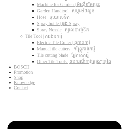
Machine for Garden | ម៉ាស៊ីនថែសួន
Garden Handtool | សម្ភារ:ថែសួន
Hose | ទុយោលទឹក
Spray bottle | ធុង Spray
Spray Nozzle | ក្បាលបាញ់ទឹក
Tile Tool | ការងារការ៉ូ
Electric Tile Cutter | តុកាត់ការ៉ូ
Manual tile cutters | កន្ត្រៃកាត់ការ៉ូ
Tile cutting blade | ផ្លែកាត់ការ៉ូ
Other Tile Tools | ឧបករណ៏ការ៉ូផ្សេងៗទៀត
BOSCH
Promotion
Shop
Knowledge
Contact