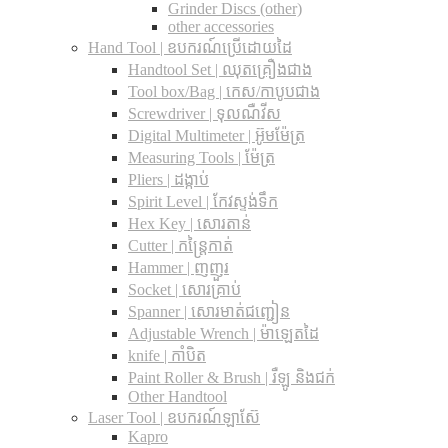
Grinder Discs (other)
other accessories
Hand Tool | ឧបករណ៍ប្រើដោយដៃ
Handtool Set | ឈុតគ្រឿងជាង
Tool box/Bag | កេស/កាបូបជាង
Screwdriver | ទុលណឺវីស
Digital Multimeter | អ៊ូមម៉ែត្រ
Measuring Tools | ម៉ែត្រ
Pliers | ដង្កាប់
Spirit Level | កែវស្ទង់ទឹក
Hex Key | សោរតាន់
Cutter | កន្រ្តៃកាត់
Hammer | ញញួរ
Socket | សោរគ្រាប់
Spanner |​ សោរមាត់ជញ្ជៀន
Adjustable Wrench |​ ម៉ាឡេតដៃ
knife | កាំបិត
Paint Roller & Brush | រឺឡូ និងជក់
Other Handtool
Laser Tool | ឧបករណ៍ឡាស៊ែ
Kapro