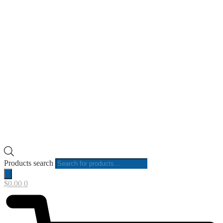
Products search
$
0.00
0