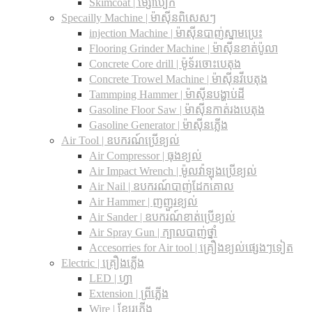
Skimcoat | ម្សៅបៀក
Specailly Machine | ម៉ាស៊ីនពិសេសៗ
injection Machine | ម៉ាស៊ីនបាញ់ស្នាមប្រេះ
Flooring Grinder Machine | ម៉ាស៊ីនខាត់ប៉ូលា
Concrete Core drill | ម៉ូទ័រចោះបេតុង
Concrete Trowel Machine | ម៉ាស៊ីនវីបេតុង
Tammping Hammer | ម៉ាស៊ីនបង្ហាប់ដី
Gasoline Floor Saw | ម៉ាស៊ីនកាត់រងបេតុង
Gasoline Generator | ម៉ាស៊ីនភ្លើង
Air Tool | ឧបករណ៍ប្រើខ្យល់
Air Compressor | ធុងខ្យល់
Air Impact Wrench | ម៉ូលវ៉ាឡុងប្រើខ្យល់
Air Nail | ឧបករណ៍បាញ់ដែកគោល
Air Hammer | ញញួរខ្យល់
Air Sander | ឧបករណ៍ខាត់ប្រើខ្យល់
Air Spray Gun | ក្បាលបាញ់ថ្នាំ
Accesorries for Air tool | គ្រឿងខ្យល់ផ្សេងៗទៀត
Electric | គ្រឿងភ្លើង
LED | ហ្វា
Extension | ព្រីភ្លើង
Wire | ខ្សែរភ្លើង