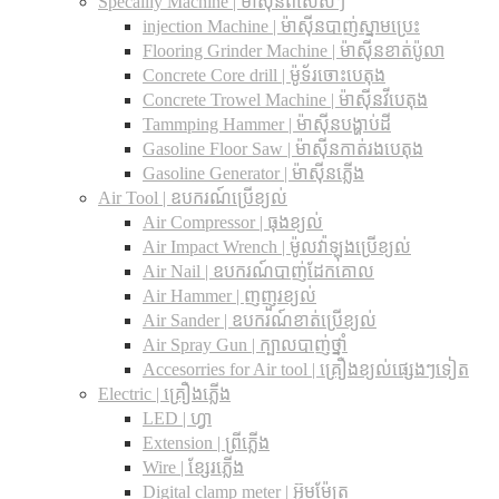
Specailly Machine | ម៉ាស៊ីនពិសេសៗ
injection Machine | ម៉ាស៊ីនបាញ់ស្នាមប្រេះ
Flooring Grinder Machine | ម៉ាស៊ីនខាត់ប៉ូលា
Concrete Core drill | ម៉ូទ័រចោះបេតុង
Concrete Trowel Machine | ម៉ាស៊ីនវីបេតុង
Tammping Hammer | ម៉ាស៊ីនបង្ហាប់ដី
Gasoline Floor Saw | ម៉ាស៊ីនកាត់រងបេតុង
Gasoline Generator | ម៉ាស៊ីនភ្លើង
Air Tool | ឧបករណ៍ប្រើខ្យល់
Air Compressor | ធុងខ្យល់
Air Impact Wrench | ម៉ូលវ៉ាឡុងប្រើខ្យល់
Air Nail | ឧបករណ៍បាញ់ដែកគោល
Air Hammer | ញញួរខ្យល់
Air Sander | ឧបករណ៍ខាត់ប្រើខ្យល់
Air Spray Gun | ក្បាលបាញ់ថ្នាំ
Accesorries for Air tool | គ្រឿងខ្យល់ផ្សេងៗទៀត
Electric | គ្រឿងភ្លើង
LED | ហ្វា
Extension | ព្រីភ្លើង
Wire | ខ្សែរភ្លើង
Digital clamp meter | អ៊ូមម៉ែត្រ