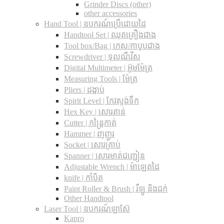
Grinder Discs (other)
other accessories
Hand Tool | ឧបករណ៍ប្រើដោយដៃ
Handtool Set | ឈុតគ្រឿងជាង
Tool box/Bag | កេស/កាបូបជាង
Screwdriver | ទុលណឺវីស
Digital Multimeter | អ៊ូមម៉ែត្រ
Measuring Tools | ម៉ែត្រ
Pliers | ដង្កាប់
Spirit Level | កែវស្ទង់ទឹក
Hex Key | សោរតាន់
Cutter | កន្រ្តៃកាត់
Hammer | ញញួរ
Socket | សោរគ្រាប់
Spanner |​ សោរមាត់ជញ្ជៀន
Adjustable Wrench |​ ម៉ាឡេតដៃ
knife | កាំបិត
Paint Roller & Brush | រឺឡូ និងជក់
Other Handtool
Laser Tool | ឧបករណ៍ឡាស៊ែ
Kapro