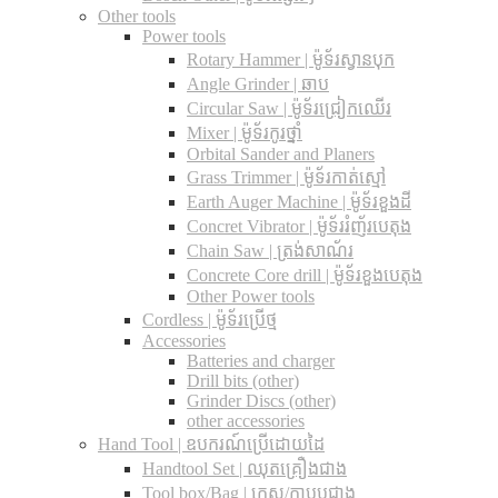
Other tools
Power tools
Rotary Hammer | ម៉ូទ័រស្វានបុក
Angle Grinder | ឆាប
Circular Saw​ | ម៉ូទ័រជ្រៀកឈើរ
Mixer | ម៉ូទ័រកូរថ្នាំ
Orbital Sander and Planers
Grass Trimmer | ម៉ូទ័រកាត់ស្មៅ
Earth Auger Machine | ម៉ូទ័រខួងដី
Concret Vibrator | ម៉ូទ័ររំញ័របេតុង
Chain Saw | ត្រង់សាណ័រ
Concrete Core drill | ម៉ូទ័រខួងបេតុង
Other Power tools
Cordless​ | ម៉ូទ័រប្រើថ្ម
Accessories
Batteries and charger
Drill bits (other)
Grinder Discs (other)
other accessories
Hand Tool | ឧបករណ៍ប្រើដោយដៃ
Handtool Set | ឈុតគ្រឿងជាង
Tool box/Bag | កេស/កាបូបជាង