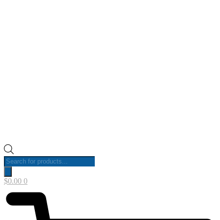
Products
search
$
0.00
0