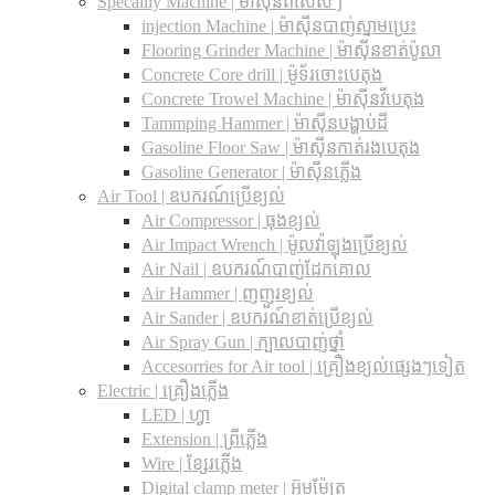
Specailly Machine | ម៉ាស៊ីនពិសេសៗ
injection Machine | ម៉ាស៊ីនបាញ់ស្នាមប្រេះ
Flooring Grinder Machine | ម៉ាស៊ីនខាត់ប៉ូលា
Concrete Core drill | ម៉ូទ័រចោះបេតុង
Concrete Trowel Machine | ម៉ាស៊ីនវីបេតុង
Tammping Hammer | ម៉ាស៊ីនបង្ហាប់ដី
Gasoline Floor Saw | ម៉ាស៊ីនកាត់រងបេតុង
Gasoline Generator | ម៉ាស៊ីនភ្លើង
Air Tool | ឧបករណ៍ប្រើខ្យល់
Air Compressor | ធុងខ្យល់
Air Impact Wrench | ម៉ូលវ៉ាឡុងប្រើខ្យល់
Air Nail | ឧបករណ៍បាញ់ដែកគោល
Air Hammer | ញញួរខ្យល់
Air Sander | ឧបករណ៍ខាត់ប្រើខ្យល់
Air Spray Gun | ក្បាលបាញ់ថ្នាំ
Accesorries for Air tool | គ្រឿងខ្យល់ផ្សេងៗទៀត
Electric | គ្រឿងភ្លើង
LED | ហ្វា
Extension | ព្រីភ្លើង
Wire | ខ្សែរភ្លើង
Digital clamp meter | អ៊ូមម៉ែត្រ