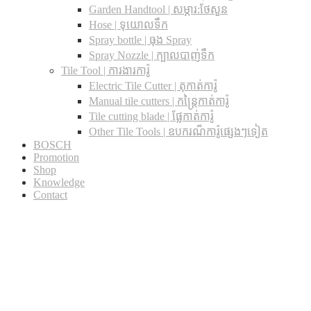
Garden Handtool | សម្ភារ:ថែសួន
Hose | ទុយោលទឹក
Spray bottle | ធុង Spray
Spray Nozzle | ក្បាលបាញ់ទឹក
Tile Tool | ការងារការ៉ូ
Electric Tile Cutter | តុកាត់ការ៉ូ
Manual tile cutters | កន្ត្រៃកាត់ការ៉ូ
Tile cutting blade | ផ្លែកាត់ការ៉ូ
Other Tile Tools | ឧបករណ៏ការ៉ូផ្សេងៗទៀត
BOSCH
Promotion
Shop
Knowledge
Contact