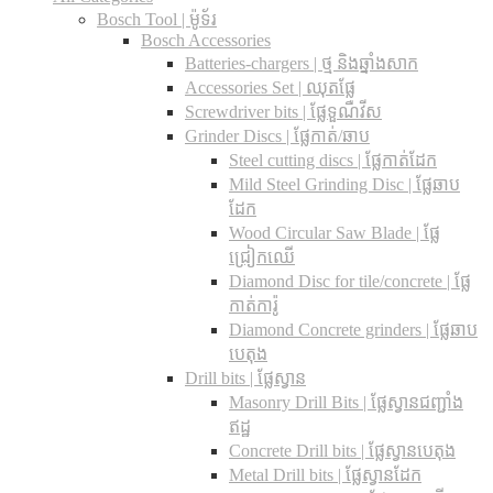
Bosch Tool | ម៉ូទ័រ
Bosch Accessories
Batteries-chargers | ថ្ម និងឆ្នាំងសាក
Accessories Set | ឈុតផ្លែ
Screwdriver bits | ផ្លែទួណឺវីស
Grinder Discs |​ ផ្លែកាត់/ឆាប
Steel cutting discs |​ ផ្លែកាត់ដែក
Mild Steel Grinding Disc | ផ្លែឆាប
ដែក
Wood Circular Saw Blade | ផ្លែ
ជ្រៀកឈើ
Diamond Disc for tile/concrete​ | ផ្លែ
កាត់ការ៉ូ
Diamond Concrete grinders | ផ្លែឆាប
បេតុង
Drill bits |​ ផ្លែស្វាន
Masonry Drill Bits |​ ផ្លែស្វានជញ្ជាំង
ឥដ្ឋ
Concrete Drill bits |​ ផ្លែស្វានបេតុង
Metal Drill bits |​ ផ្លែស្វានដែក