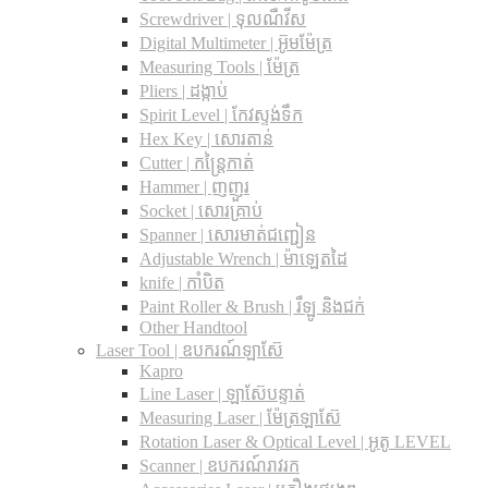
Screwdriver | ទុលណឺវីស
Digital Multimeter | អ៊ូមម៉ែត្រ
Measuring Tools | ម៉ែត្រ
Pliers | ដង្កាប់
Spirit Level | កែវស្ទង់ទឹក
Hex Key | សោរតាន់
Cutter | កន្រ្តៃកាត់
Hammer | ញញួរ
Socket | សោរគ្រាប់
Spanner |​ សោរមាត់ជញ្ជៀន
Adjustable Wrench |​ ម៉ាឡេតដៃ
knife | កាំបិត
Paint Roller & Brush | រឺឡូ និងជក់
Other Handtool
Laser Tool | ឧបករណ៍ឡាស៊ែ
Kapro
Line Laser | ឡាស៊ែបន្ទាត់
Measuring Laser | ម៉ែត្រឡាស៊ែ
Rotation Laser & Optical Level | អូតូ LEVEL
Scanner | ឧបករណ៍រាវរក