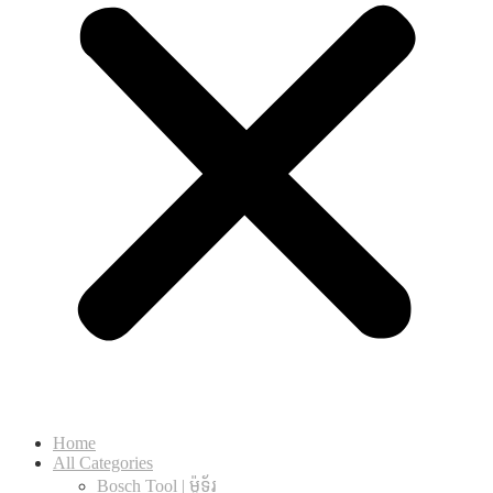
Home
All Categories
Bosch Tool | ម៉ូទ័រ