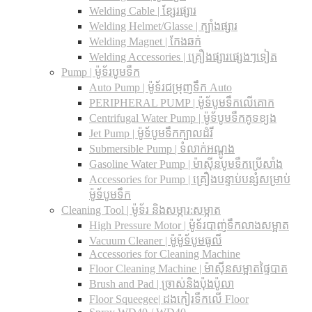
Welding Cable | ខ្សែរផ្សារ
Welding Helmet/Glasse | ក្បាំងផ្សារ
Welding Magnet | កែងឆក់
Welding Accessories | គ្រឿងផ្សារផ្សេងៗទៀត
Pump | ម៉ូទ័របូមទឹក
Auto Pump | ម៉ូទ័រជម្រុញទឹក Auto
PERIPHERAL PUMP | ម៉ូទ័បូមទឹកលើគោក
Centrifugal Water Pump | ម៉ូទ័បូមទឹកគូទខ្យង
Jet Pump | ម៉ូទ័បូមទឹកក្បាលដំរី
Submersible Pump | ទំលាក់អណ្តូង
Gasoline Water Pump | ម៉ាស៊ីនបូមទឹកប្រើសាំង
Accessories for Pump | គ្រឿងបន្ទាប់បន្សំសម្រាប់
ម៉ូទ័បូមទឹក
Cleaning Tool | ម៉ូទ័រ និងសម្ភារ:សម្អាត
High Pressure Motor | ម៉ូទ័របាញ់ទឹកលាងសម្អាត
Vacuum Cleaner | ម៉ូម៉ូទ័បូមធូលី
Accessories for Cleaning Machine
Floor Cleaning Machine | ម៉ាស៊ីនសម្អាតផ្ទៃបាត
Brush and Pad | ច្រាស់និងប៉ុងប៉ូលា
Floor Squeegee| ដងកៀរទឺកលើ Floor