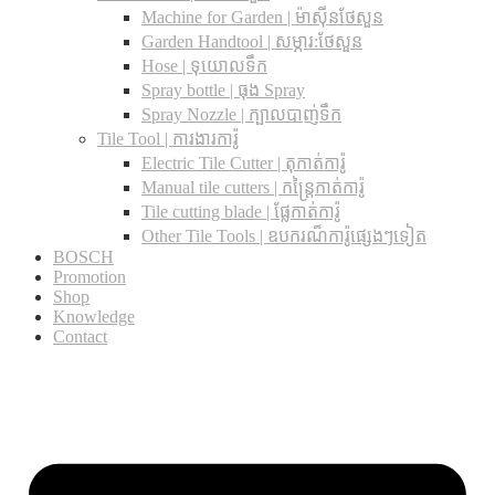
Machine for Garden | ម៉ាស៊ីនថែសួន
Garden Handtool | សម្ភារ:ថែសួន
Hose | ទុយោលទឹក
Spray bottle | ធុង Spray
Spray Nozzle | ក្បាលបាញ់ទឹក
Tile Tool | ការងារការ៉ូ
Electric Tile Cutter | តុកាត់ការ៉ូ
Manual tile cutters | កន្ត្រៃកាត់ការ៉ូ
Tile cutting blade | ផ្លែកាត់ការ៉ូ
Other Tile Tools | ឧបករណ៏ការ៉ូផ្សេងៗទៀត
BOSCH
Promotion
Shop
Knowledge
Contact