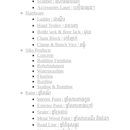
Scanner | ឧបករណ៍រាវរក
Accessories Laser | គ្រឿងផ្សេងៗ
Hardware
Ladder | ជណ្តើរ
Hand Trolley | រទេះរុញ
Bottle jack & floor Jack​ | ដូយ
Chain Block | កៅឡាក់
Clamp & Bench Vice | អង្គុំ
Sika Products
Concrete
Building Finishing
Referbishment
Waterproofing
Flooring
Roofing
Sealing & Bonding
Paint | ថ្នាំពណ៍
Interior Paint | ថ្នាំលាបខាងក្នុង
Exterior Paint | ថ្នាំលាបខាងក្រៅ
Sealer | ថ្នាំទ្រនាប់
Metal Wood Paint | ថ្នាំលាបឈើរ និងដែក
Road Line | ថ្នាំគំនូសផ្លូវ