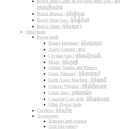
Bosch Muti-Cutter & Reciprocating Saw​ | ម៉ូទ័
រកាត់ច្រើនយ៉ាង
Bosch Blower | ម៉ូទ័រផ្លុំខ្យល់
Bosch Heat Gun | ម៉ូទ័រផ្លុំកំដៅ
Bosch Other | ម៉ូទ័រផ្សេងៗ
Other tools
Power tools
Rotary Hammer | ម៉ូទ័រស្វានបុក
Angle Grinder | ឆាប
Circular Saw​ | ម៉ូទ័រជ្រៀកឈើរ
Mixer | ម៉ូទ័រកូរថ្នាំ
Orbital Sander and Planers
Grass Trimmer | ម៉ូទ័រកាត់ស្មៅ
Earth Auger Machine | ម៉ូទ័រខួងដី
Concret Vibrator | ម៉ូទ័ររំញ័របេតុង
Chain Saw | ត្រង់សាណ័រ
Concrete Core drill | ម៉ូទ័រខួងបេតុង
Other Power tools
Cordless​ | ម៉ូទ័រប្រើថ្ម
Accessories
Batteries and charger
Drill bits (other)