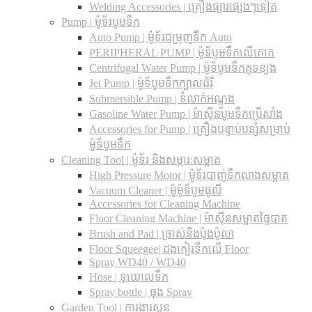
Welding Accessories | គ្រឿងផ្សារផ្សេងៗទៀត
Pump | ម៉ូទ័របូមទឹក
Auto Pump | ម៉ូទ័រជម្រុញទឹក Auto
PERIPHERAL PUMP | ម៉ូទ័បូមទឹកលើគោក
Centrifugal Water Pump | ម៉ូទ័បូមទឹកគូទខ្យង
Jet Pump | ម៉ូទ័បូមទឹកក្បាលដំរី
Submersible Pump | ទំលាក់អណ្តូង
Gasoline Water Pump | ម៉ាស៊ីនបូមទឹកប្រើសាំង
Accessories for Pump | គ្រឿងបន្ទាប់បន្សំសម្រាប់
ម៉ូទ័បូមទឹក
Cleaning Tool | ម៉ូទ័រ និងសម្ភារ:សម្អាត
High Pressure Motor | ម៉ូទ័របាញ់ទឹកលាងសម្អាត
Vacuum Cleaner | ម៉ូម៉ូទ័បូមធូលី
Accessories for Cleaning Machine
Floor Cleaning Machine | ម៉ាស៊ីនសម្អាតផ្ទៃបាត
Brush and Pad | ច្រាស់និងប៉ុងប៉ូលា
Floor Squeegee| ដងកៀរទឺកលើ Floor
Spray WD40 / WD40
Hose | ទុយោលទឹក
Spray bottle | ធុង Spray
Garden Tool | ការងារសួន