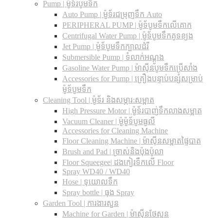
Pump | ម៉ូទ័របូមទឹក
Auto Pump | ម៉ូទ័រជម្រុញទឹក Auto
PERIPHERAL PUMP | ម៉ូទ័បូមទឹកលើគោក
Centrifugal Water Pump | ម៉ូទ័បូមទឹកគូទខ្យង
Jet Pump | ម៉ូទ័បូមទឹកក្បាលដំរី
Submersible Pump | ទំលាក់អណ្តូង
Gasoline Water Pump | ម៉ាស៊ីនបូមទឹកប្រើសាំង
Accessories for Pump | គ្រឿងបន្ទាប់បន្សំសម្រាប់
ម៉ូទ័បូមទឹក
Cleaning Tool | ម៉ូទ័រ និងសម្ភារ:សម្អាត
High Pressure Motor | ម៉ូទ័របាញ់ទឹកលាងសម្អាត
Vacuum Cleaner | ម៉ូម៉ូទ័បូមធូលី
Accessories for Cleaning Machine
Floor Cleaning Machine | ម៉ាស៊ីនសម្អាតផ្ទៃបាត
Brush and Pad | ច្រាស់និងប៉ុងប៉ូលា
Floor Squeegee| ដងកៀរទឺកលើ Floor
Spray WD40 / WD40
Hose | ទុយោលទឹក
Spray bottle | ធុង Spray
Garden Tool | ការងារសួន
Machine for Garden | ម៉ាស៊ីនថែសួន