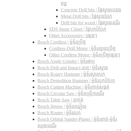
ឥដ្ឋ
Concrete Drill bits |​ ផ្លែស្វានបេតុង
Metal Drill bits |​ ផ្លែស្វានដែក
Drill bits for wood |​ ផ្លែស្វានឈើរ
SDS Stone Chiset |​ ផ្លែបុកបំបែក
Other Accessories | ផ្សេងៗ
Bosch Cordless | ម៉ូទ័រប្រើថ្ម
Cordless-Drill Motor | ម៉ូទ័រស្វានប្រើថ្ម
Other Cordless Motor | ម៉ូទ័រប្រើថ្មផ្សេងៗ
Bosch Angle Grinder | ម៉ូទ័រឆាប
Bosch Drill and Impact drill | ម៉ូទ័រស្វាន
Bosch Rotary Hammer | ម៉ូទ័រស្វានបុក
Bosch Demolition Hammer | ម៉ូទ័របុកបំបែក
Bosch Cutting Machine | ម៉ូទ័រកាត់សង្កត់
Bosch Circular Saw | ម៉ូទ័រជ្រៀកឈើរ
Bosch Table Saw | តុកាត់
Bosch Jigsaw | ម៉ូទ័រឈ្វៀល
Bosch Router | ម៉ូទ័រលក
Bosch Orbital Sander-Planer​ | ម៉ូទ័រខាត់-ម៉ូទ័រ
ឈូសឈើរ