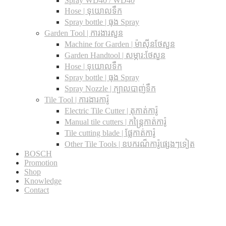
Spray WD40 / WD40
Hose | ទុយោលទឹក
Spray bottle | ធុង Spray
Garden Tool | ការងារសួន
Machine for Garden | ម៉ាស៊ីនថែសួន
Garden Handtool | សម្ភារ:ថែសួន
Hose | ទុយោលទឹក
Spray bottle | ធុង Spray
Spray Nozzle | ក្បាលបាញ់ទឹក
Tile Tool | ការងារការ៉ូ
Electric Tile Cutter | តុកាត់ការ៉ូ
Manual tile cutters | កន្ត្រៃកាត់ការ៉ូ
Tile cutting blade | ផ្លែកាត់ការ៉ូ
Other Tile Tools | ឧបករណ៏ការ៉ូផ្សេងៗទៀត
BOSCH
Promotion
Shop
Knowledge
Contact