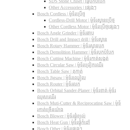
SDS Stone Chiset |​ ផ្លែបុកបំបែក
Other Accessories | ផ្សេងៗ
Bosch Cordless | ម៉ូទ័រប្រើថ្ម
Cordless-Drill Motor | ម៉ូទ័រស្វានប្រើថ្ម
Other Cordless Motor | ម៉ូទ័រប្រើថ្មផ្សេងៗ
Bosch Angle Grinder | ម៉ូទ័រឆាប
Bosch Drill and Impact drill | ម៉ូទ័រស្វាន
Bosch Rotary Hammer | ម៉ូទ័រស្វានបុក
Bosch Demolition Hammer | ម៉ូទ័របុកបំបែក
Bosch Cutting Machine | ម៉ូទ័រកាត់សង្កត់
Bosch Circular Saw | ម៉ូទ័រជ្រៀកឈើរ
Bosch Table Saw | តុកាត់
Bosch Jigsaw | ម៉ូទ័រឈ្វៀល
Bosch Router | ម៉ូទ័រលក
Bosch Orbital Sander-Planer​ | ម៉ូទ័រខាត់-ម៉ូទ័រ
ឈូសឈើរ
Bosch Muti-Cutter & Reciprocating Saw​ | ម៉ូទ័
រកាត់ច្រើនយ៉ាង
Bosch Blower | ម៉ូទ័រផ្លុំខ្យល់
Bosch Heat Gun | ម៉ូទ័រផ្លុំកំដៅ
Bosch Other | ម៉ូទ័រផ្សេងៗ