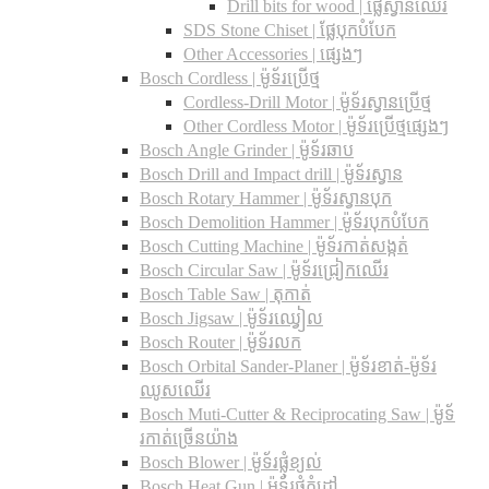
Drill bits for wood |​ ផ្លែស្វានឈើរ
SDS Stone Chiset |​ ផ្លែបុកបំបែក
Other Accessories | ផ្សេងៗ
Bosch Cordless | ម៉ូទ័រប្រើថ្ម
Cordless-Drill Motor | ម៉ូទ័រស្វានប្រើថ្ម
Other Cordless Motor | ម៉ូទ័រប្រើថ្មផ្សេងៗ
Bosch Angle Grinder | ម៉ូទ័រឆាប
Bosch Drill and Impact drill | ម៉ូទ័រស្វាន
Bosch Rotary Hammer | ម៉ូទ័រស្វានបុក
Bosch Demolition Hammer | ម៉ូទ័របុកបំបែក
Bosch Cutting Machine | ម៉ូទ័រកាត់សង្កត់
Bosch Circular Saw | ម៉ូទ័រជ្រៀកឈើរ
Bosch Table Saw | តុកាត់
Bosch Jigsaw | ម៉ូទ័រឈ្វៀល
Bosch Router | ម៉ូទ័រលក
Bosch Orbital Sander-Planer​ | ម៉ូទ័រខាត់-ម៉ូទ័រ
ឈូសឈើរ
Bosch Muti-Cutter & Reciprocating Saw​ | ម៉ូទ័
រកាត់ច្រើនយ៉ាង
Bosch Blower | ម៉ូទ័រផ្លុំខ្យល់
Bosch Heat Gun | ម៉ូទ័រផ្លុំកំដៅ