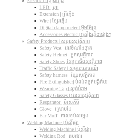
Electric | គ្រឿងភ្លើង
LED | ហ្វា
Extension | ព្រីភ្លើង
Wire | ខ្សែរភ្លើង
Digital clamp meter | អ៊ូមម៉ែត្រ
Accessories electric | គ្រឿងភ្លើងផ្សេងៗ
Safety Products | សម្ភារ:សុវត្ថិភាព
Safety Vest | អាវចំណាំងផ្លាត
Safety Helmet | មួកសុវត្ថិភាព
Safety Shoes| ស្បែកជើងសុវត្ថិភាព
Traffic Safety​ | សម្ភារ:ចរាចរណ៍
Safety harness | ខ្សែរសុវត្ថិភាព
Fire Extinguisher| បំពង់ពន្លត់អង្គីភ័យ
Wearning Tap | ស្គត់បំរាម
Safety Glasses | វេនតាសុវត្ថិភាព
Resparator | ម៉ាសគីមី
Glove | ស្រោមដៃ
Ear Muff | កាសទប់សម្លេង
Welding Machine | ប៉ុស្តិ៍ផ្សា
Welding Machine | ប៉ុស្តិ៍ផ្សា
Welding Rod | ធូបផ្សារ