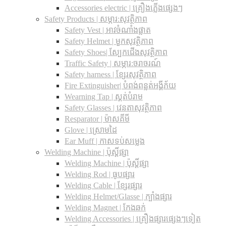
Accessories electric | គ្រឿងភ្លើងផ្សេងៗ
Safety Products | សម្ភារ:សុវត្ថិភាព
Safety Vest | អាវចំណាំងផ្លាត
Safety Helmet | មួកសុវត្ថិភាព
Safety Shoes| ស្បែកជើងសុវត្ថិភាព
Traffic Safety​ | សម្ភារ:ចរាចរណ៍
Safety harness | ខ្សែរសុវត្ថិភាព
Fire Extinguisher| បំពង់ពន្លត់អង្គីភ័យ
Wearning Tap | ស្គត់បំរាម
Safety Glasses | វេនតាសុវត្ថិភាព
Resparator | ម៉ាសគីមី
Glove | ស្រោមដៃ
Ear Muff | កាសទប់សម្លេង
Welding Machine | ប៉ុស្តិ៍ផ្សា
Welding Machine | ប៉ុស្តិ៍ផ្សា
Welding Rod | ធូបផ្សារ
Welding Cable | ខ្សែរផ្សារ
Welding Helmet/Glasse | ក្បាំងផ្សារ
Welding Magnet | កែងឆក់
Welding Accessories | គ្រឿងផ្សារផ្សេងៗទៀត