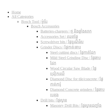
Home
All Categories
Bosch Tool | ម៉ូទ័រ
Bosch Accessories
Batteries-chargers | ថ្ម និងឆ្នាំងសាក
Accessories Set | ឈុតផ្លែ
Screwdriver bits | ផ្លែទួណឺវីស
Grinder Discs |​ ផ្លែកាត់/ឆាប
Steel cutting discs |​ ផ្លែកាត់ដែក
Mild Steel Grinding Disc | ផ្លែឆាប
ដែក
Wood Circular Saw Blade | ផ្លែ
ជ្រៀកឈើ
Diamond Disc for tile/concrete​ | ផ្លែ
កាត់ការ៉ូ
Diamond Concrete grinders | ផ្លែឆាប
បេតុង
Drill bits |​ ផ្លែស្វាន
Masonry Drill Bits |​ ផ្លែស្វានជញ្ជាំង