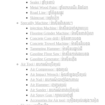
Sealer | ថ្នាំទ្រនាប់
Metal Wood Paint | ថ្នាំលាបឈើរ និងដែក
Road Line | ថ្នាំគំនូសផ្លូវ
Skimcoat | ម្សៅបៀក
Specailly Machine | ម៉ាស៊ីនពិសេសៗ
injection Machine | ម៉ាស៊ីនបាញ់ស្នាមប្រេះ
Flooring Grinder Machine | ម៉ាស៊ីនខាត់ប៉ូលា
Concrete Core drill | ម៉ូទ័រចោះបេតុង
Concrete Trowel Machine | ម៉ាស៊ីនវីបេតុង
Tammping Hammer | ម៉ាស៊ីនបង្ហាប់ដី
Gasoline Floor Saw | ម៉ាស៊ីនកាត់រងបេតុង
Gasoline Generator | ម៉ាស៊ីនភ្លើង
Air Tool | ឧបករណ៍ប្រើខ្យល់
Air Compressor | ធុងខ្យល់
Air Impact Wrench | ម៉ូលវ៉ាឡុងប្រើខ្យល់
Air Nail | ឧបករណ៍បាញ់ដែកគោល
Air Hammer | ញញួរខ្យល់
Air Sander | ឧបករណ៍ខាត់ប្រើខ្យល់
Air Spray Gun | ក្បាលបាញ់ថ្នាំ
Accesorries for Air tool | គ្រឿងខ្យល់ផ្សេងៗទៀត