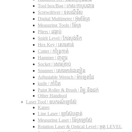
Tool box/Bag | កេស/កាបូបជាង
Screwdriver | ទុលណឺវីស
Digital Multimeter | អ៊ូមម៉ែត្រ
Measuring Tools | ម៉ែត្រ
Pliers | ដង្កាប់
Spirit Level | កែវស្ទង់ទឹក
Hex Key | សោរតាន់
Cutter | កន្រ្តៃកាត់
Hammer | ញញួរ
Socket | សោរគ្រាប់
Spanner |​ សោរមាត់ជញ្ជៀន
Adjustable Wrench |​ ម៉ាឡេតដៃ
knife | កាំបិត
Paint Roller & Brush | រឺឡូ និងជក់
Other Handtool
Laser Tool | ឧបករណ៍ឡាស៊ែ
Kapro
Line Laser | ឡាស៊ែបន្ទាត់
Measuring Laser | ម៉ែត្រឡាស៊ែ
Rotation Laser & Optical Level | អូតូ LEVEL