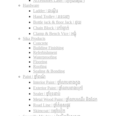
Accessories Laser | គ្រឿងផ្សេងៗ
Hardware
Ladder | ជណ្តើរ
Hand Trolley | រទេះរុញ
Bottle jack & floor Jack​ | ដូយ
Chain Block | កៅឡាក់
Clamp & Bench Vice | អង្គុំ
Sika Products
Concrete
Building Finishing
Referbishment
Waterproofing
Flooring
Roofing
Sealing & Bonding
Paint | ថ្នាំពណ៍
Interior Paint | ថ្នាំលាបខាងក្នុង
Exterior Paint | ថ្នាំលាបខាងក្រៅ
Sealer | ថ្នាំទ្រនាប់
Metal Wood Paint | ថ្នាំលាបឈើរ និងដែក
Road Line | ថ្នាំគំនូសផ្លូវ
Skimcoat | ម្សៅបៀក