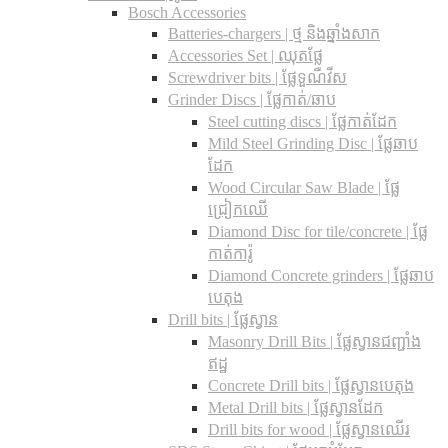
Bosch Accessories
Batteries-chargers | ថ្ម និងឆ្នាំងសាក
Accessories Set | ឈុតផ្លែ
Screwdriver bits | ផ្លែទួណឺវីស
Grinder Discs |​ ផ្លែកាត់/ឆាប
Steel cutting discs |​ ផ្លែកាត់ដែក
Mild Steel Grinding Disc | ផ្លែឆាប
ដែក
Wood Circular Saw Blade | ផ្លែ
ជ្រៀកឈើ
Diamond Disc for tile/concrete​ | ផ្លែ
កាត់ការ៉ូ
Diamond Concrete grinders | ផ្លែឆាប
បេតុង
Drill bits |​ ផ្លែស្វាន
Masonry Drill Bits |​ ផ្លែស្វានជញ្ជាំង
ឥដ្ឋ
Concrete Drill bits |​ ផ្លែស្វានបេតុង
Metal Drill bits |​ ផ្លែស្វានដែក
Drill bits for wood |​ ផ្លែស្វានឈើរ