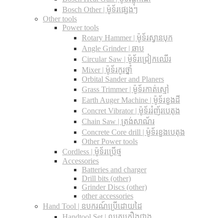
Bosch Other | ម៉ូទ័រផ្សេងៗ
Other tools
Power tools
Rotary Hammer | ម៉ូទ័រស្វានបុក
Angle Grinder | ឆាប
Circular Saw​ | ម៉ូទ័រជ្រៀកឈើរ
Mixer | ម៉ូទ័រកូរថ្នាំ
Orbital Sander and Planers
Grass Trimmer | ម៉ូទ័រកាត់ស្មៅ
Earth Auger Machine | ម៉ូទ័រខួងដី
Concret Vibrator | ម៉ូទ័ររំញ័របេតុង
Chain Saw | ត្រង់សាណ័រ
Concrete Core drill | ម៉ូទ័រខួងបេតុង
Other Power tools
Cordless​ | ម៉ូទ័រប្រើថ្ម
Accessories
Batteries and charger
Drill bits (other)
Grinder Discs (other)
other accessories
Hand Tool | ឧបករណ៍ប្រើដោយដៃ
Handtool Set | ឈុតគ្រឿងជាង