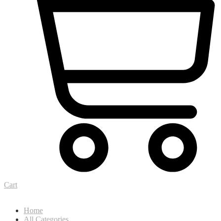
Cart
Home
All Categories