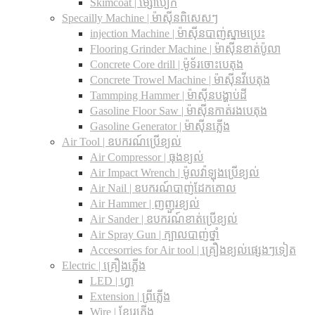
Skimcoat | ម្សៅបៀក
Specailly Machine | ម៉ាស៊ីនពិសេសៗ
injection Machine | ម៉ាស៊ីនបាញ់ស្នាមប្រេះ
Flooring Grinder Machine | ម៉ាស៊ីនខាត់ប៉ូលា
Concrete Core drill | ម៉ូទ័រចោះបេតុង
Concrete Trowel Machine | ម៉ាស៊ីនវីបេតុង
Tammping Hammer | ម៉ាស៊ីនបង្ហាប់ដី
Gasoline Floor Saw | ម៉ាស៊ីនកាត់រងបេតុង
Gasoline Generator | ម៉ាស៊ីនភ្លើង
Air Tool | ឧបករណ៍ប្រើខ្យល់
Air Compressor | ធុងខ្យល់
Air Impact Wrench | ម៉ូលវ៉ាឡុងប្រើខ្យល់
Air Nail | ឧបករណ៍បាញ់ដែកគោល
Air Hammer | ញញួរខ្យល់
Air Sander | ឧបករណ៍ខាត់ប្រើខ្យល់
Air Spray Gun | ក្បាលបាញ់ថ្នាំ
Accesorries for Air tool | គ្រឿងខ្យល់ផ្សេងៗទៀត
Electric | គ្រឿងភ្លើង
LED | ហ្វា
Extension | ព្រីភ្លើង
Wire | ខ្សែរភ្លើង