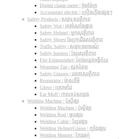
Digital clamp meter | អ៊ូមម៉ែត្រ
Accessories electric | គ្រឿងភ្លើងផ្សេងៗ
Safety Products | សម្ភារ:សុវត្ថិភាព
Safety Vest | អាវចំណាំងផ្លាត
Safety Helmet | មួកសុវត្ថិភាព
Safety Shoes| ស្បែកជើងសុវត្ថិភាព
Traffic Safety​ | សម្ភារ:ចរាចរណ៍
Safety harness | ខ្សែរសុវត្ថិភាព
Fire Extinguisher| បំពង់ពន្លត់អង្គីភ័យ
Wearning Tap | ស្គត់បំរាម
Safety Glasses | វេនតាសុវត្ថិភាព
Resparator | ម៉ាសគីមី
Glove | ស្រោមដៃ
Ear Muff | កាសទប់សម្លេង
Welding Machine | ប៉ុស្តិ៍ផ្សា
Welding Machine | ប៉ុស្តិ៍ផ្សា
Welding Rod | ធូបផ្សារ
Welding Cable | ខ្សែរផ្សារ
Welding Helmet/Glasse | ក្បាំងផ្សារ
Welding Magnet | កែងឆក់