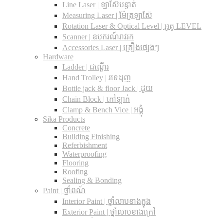
Line Laser | ឡាស៊ែបន្ទាត់
Measuring Laser | ម៉ែត្រឡាស៊ែ
Rotation Laser & Optical Level | អូតូ LEVEL
Scanner | ឧបករណ៍រាវរក
Accessories Laser | គ្រឿងផ្សេងៗ
Hardware
Ladder | ជណ្តើរ
Hand Trolley | រទេះរុញ
Bottle jack & floor Jack​ | ដូយ
Chain Block | កៅឡាក់
Clamp & Bench Vice | អង្គុំ
Sika Products
Concrete
Building Finishing
Referbishment
Waterproofing
Flooring
Roofing
Sealing & Bonding
Paint | ថ្នាំពណ៍
Interior Paint | ថ្នាំលាបខាងក្នុង
Exterior Paint | ថ្នាំលាបខាងក្រៅ