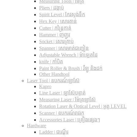
Measuring Tools | ម៉ែត្រ
Pliers | ដង្កាប់
Spirit Level | កែវស្ទង់ទឹក
Hex Key | សោរតាន់
Cutter | កន្រ្តៃកាត់
Hammer | ញញួរ
Socket | សោរគ្រាប់
Spanner |​ សោរមាត់ជញ្ជៀន
Adjustable Wrench |​ ម៉ាឡេតដៃ
knife | កាំបិត
Paint Roller & Brush | រឺឡូ និងជក់
Other Handtool
Laser Tool | ឧបករណ៍ឡាស៊ែ
Kapro
Line Laser | ឡាស៊ែបន្ទាត់
Measuring Laser | ម៉ែត្រឡាស៊ែ
Rotation Laser & Optical Level | អូតូ LEVEL
Scanner | ឧបករណ៍រាវរក
Accessories Laser | គ្រឿងផ្សេងៗ
Hardware
Ladder | ជណ្តើរ