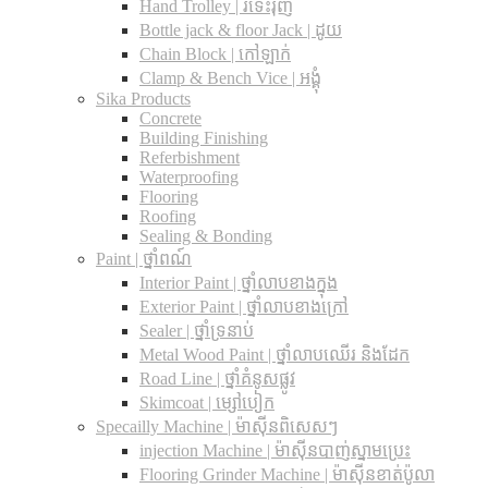
Hand Trolley | រទេះរុញ
Bottle jack & floor Jack​ | ដូយ
Chain Block | កៅឡាក់
Clamp & Bench Vice | អង្គុំ
Sika Products
Concrete
Building Finishing
Referbishment
Waterproofing
Flooring
Roofing
Sealing & Bonding
Paint | ថ្នាំពណ៍
Interior Paint | ថ្នាំលាបខាងក្នុង
Exterior Paint | ថ្នាំលាបខាងក្រៅ
Sealer | ថ្នាំទ្រនាប់
Metal Wood Paint | ថ្នាំលាបឈើរ និងដែក
Road Line | ថ្នាំគំនូសផ្លូវ
Skimcoat | ម្សៅបៀក
Specailly Machine | ម៉ាស៊ីនពិសេសៗ
injection Machine | ម៉ាស៊ីនបាញ់ស្នាមប្រេះ
Flooring Grinder Machine | ម៉ាស៊ីនខាត់ប៉ូលា