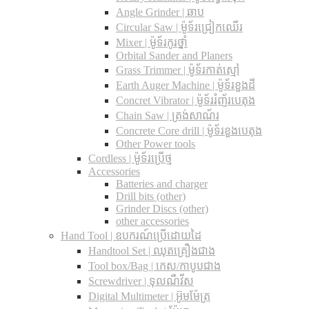
Angle Grinder | ឆាប
Circular Saw​ | ម៉ូទ័រជ្រៀកឈើរ
Mixer | ម៉ូទ័រកូរថ្នាំ
Orbital Sander and Planers
Grass Trimmer | ម៉ូទ័រកាត់ស្មៅ
Earth Auger Machine | ម៉ូទ័រខួងដី
Concret Vibrator | ម៉ូទ័ររំញ័របេតុង
Chain Saw | ត្រង់សាណ័រ
Concrete Core drill | ម៉ូទ័រខួងបេតុង
Other Power tools
Cordless​ | ម៉ូទ័រប្រើថ្ម
Accessories
Batteries and charger
Drill bits (other)
Grinder Discs (other)
other accessories
Hand Tool | ឧបករណ៍ប្រើដោយដៃ
Handtool Set | ឈុតគ្រឿងជាង
Tool box/Bag | កេស/កាបូបជាង
Screwdriver | ទុលណឺវីស
Digital Multimeter | អ៊ូមម៉ែត្រ