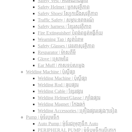
Safety Vest | អាវចំណាំងផ្លាត
Safety Helmet | មួកសុវត្ថិភាព
Safety Shoes| ស្បែកជើងសុវត្ថិភាព
Traffic Safety​ | សម្ភារ:ចរាចរណ៍
Safety harness | ខ្សែរសុវត្ថិភាព
Fire Extinguisher| បំពង់ពន្លត់អង្គីភ័យ
Wearning Tap | ស្គត់បំរាម
Safety Glasses | វេនតាសុវត្ថិភាព
Resparator | ម៉ាសគីមី
Glove | ស្រោមដៃ
Ear Muff | កាសទប់សម្លេង
Welding Machine | ប៉ុស្តិ៍ផ្សា
Welding Machine | ប៉ុស្តិ៍ផ្សា
Welding Rod | ធូបផ្សារ
Welding Cable | ខ្សែរផ្សារ
Welding Helmet/Glasse | ក្បាំងផ្សារ
Welding Magnet | កែងឆក់
Welding Accessories | គ្រឿងផ្សារផ្សេងៗទៀត
Pump | ម៉ូទ័របូមទឹក
Auto Pump | ម៉ូទ័រជម្រុញទឹក Auto
PERIPHERAL PUMP | ម៉ូទ័បូមទឹកលើគោក