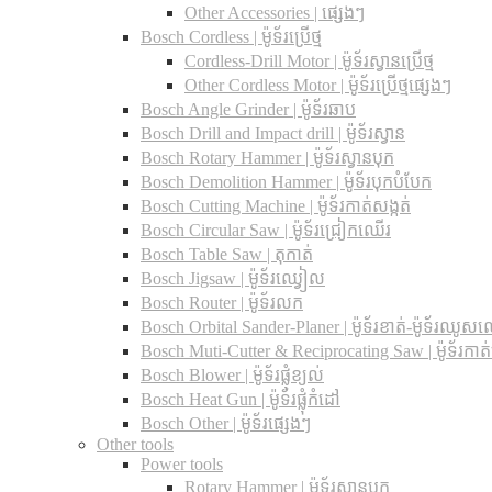
Other Accessories | ផ្សេងៗ
Bosch Cordless | ម៉ូទ័រប្រើថ្ម
Cordless-Drill Motor | ម៉ូទ័រស្វានប្រើថ្ម
Other Cordless Motor | ម៉ូទ័រប្រើថ្មផ្សេងៗ
Bosch Angle Grinder | ម៉ូទ័រឆាប
Bosch Drill and Impact drill | ម៉ូទ័រស្វាន
Bosch Rotary Hammer | ម៉ូទ័រស្វានបុក
Bosch Demolition Hammer | ម៉ូទ័របុកបំបែក
Bosch Cutting Machine | ម៉ូទ័រកាត់សង្កត់
Bosch Circular Saw | ម៉ូទ័រជ្រៀកឈើរ
Bosch Table Saw | តុកាត់
Bosch Jigsaw | ម៉ូទ័រឈ្វៀល
Bosch Router | ម៉ូទ័រលក
Bosch Orbital Sander-Planer​ | ម៉ូទ័រខាត់-ម៉ូទ័រឈូស
Bosch Muti-Cutter & Reciprocating Saw​ | ម៉ូទ័រកាត
Bosch Blower | ម៉ូទ័រផ្លុំខ្យល់
Bosch Heat Gun | ម៉ូទ័រផ្លុំកំដៅ
Bosch Other | ម៉ូទ័រផ្សេងៗ
Other tools
Power tools
Rotary Hammer | ម៉ូទ័រស្វានបុក