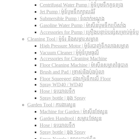
Centrifugal Water Pump | ម៉ូទ័បូមទឹកគូទខ្យង
Jet Pump | ម៉ូទ័បូមទឹកក្បាលដំរី
Submersible Pump | ទំលាក់អណ្តូង
Gasoline Water Pump | ម៉ាស៊ីនបូមទឹកប្រើសាំង
Accessories for Pump | គ្រឿងបន្ទាប់បន្សំសម្រាប់ម៉ូទ័ប
Cleaning Tool | ម៉ូទ័រ និងសម្ភារ:សម្អាត
High Pressure Motor | ម៉ូទ័របាញ់ទឹកលាងសម្អាត
Vacuum Cleaner | ម៉ូម៉ូទ័បូមធូលី
Accessories for Cleaning Machine
Floor Cleaning Machine | ម៉ាស៊ីនសម្អាតផ្ទៃបាត
Brush and Pad | ច្រាស់និងប៉ុងប៉ូលា
Floor Squeegee| ដងកៀរទឺកលើ Floor
Spray WD40 / WD40
Hose | ទុយោលទឹក
Spray bottle | ធុង Spray
Garden Tool | ការងារសួន
Machine for Garden | ម៉ាស៊ីនថែសួន
Garden Handtool | សម្ភារ:ថែសួន
Hose | ទុយោលទឹក
Spray bottle | ធុង Spray
Spray Nozzle | ក្បាលបាញ់ទឹក