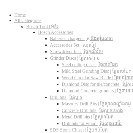
Home
All Categories
Bosch Tool | ម៉ូទ័រ
Bosch Accessories
Batteries-chargers | ថ្ម និងឆ្នាំងសាក
Accessories Set | ឈុតផ្លែ
Screwdriver bits | ផ្លែទួណឺវីស
Grinder Discs |​ ផ្លែកាត់/ឆាប
Steel cutting discs |​ ផ្លែកាត់ដែក
Mild Steel Grinding Disc | ផ្លែឆាបដែក
Wood Circular Saw Blade | ផ្លែជ្រៀក
Diamond Disc for tile/concrete​ | ផ្លែកាត់
Diamond Concrete grinders | ផ្លែឆាបប
Drill bits |​ ផ្លែស្វាន
Masonry Drill Bits |​ ផ្លែស្វានជញ្ជាំងឥដ្ឋ
Concrete Drill bits |​ ផ្លែស្វានបេតុង
Metal Drill bits |​ ផ្លែស្វានដែក
Drill bits for wood |​ ផ្លែស្វានឈើរ
SDS Stone Chiset |​ ផ្លែបុកបំបែក