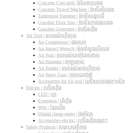
Concrete Core drill | ម៉ូទ័រចោះបេតុង
Concrete Trowel Machine | ម៉ាស៊ីនវីបេតុង
Tammping Hammer | ម៉ាស៊ីនបង្ហាប់ដី
Gasoline Floor Saw | ម៉ាស៊ីនកាត់រងបេតុង
Gasoline Generator | ម៉ាស៊ីនភ្លើង
Air Tool | ឧបករណ៍ប្រើខ្យល់
Air Compressor | ធុងខ្យល់
Air Impact Wrench | ម៉ូលវ៉ាឡុងប្រើខ្យល់
Air Nail | ឧបករណ៍បាញ់ដែកគោល
Air Hammer | ញញួរខ្យល់
Air Sander | ឧបករណ៍ខាត់ប្រើខ្យល់
Air Spray Gun | ក្បាលបាញ់ថ្នាំ
Accesorries for Air tool | គ្រឿងខ្យល់ផ្សេងៗទៀត
Electric | គ្រឿងភ្លើង
LED | ហ្វា
Extension | ព្រីភ្លើង
Wire | ខ្សែរភ្លើង
Digital clamp meter | អ៊ូមម៉ែត្រ
Accessories electric | គ្រឿងភ្លើងផ្សេងៗ
Safety Products | សម្ភារ:សុវត្ថិភាព