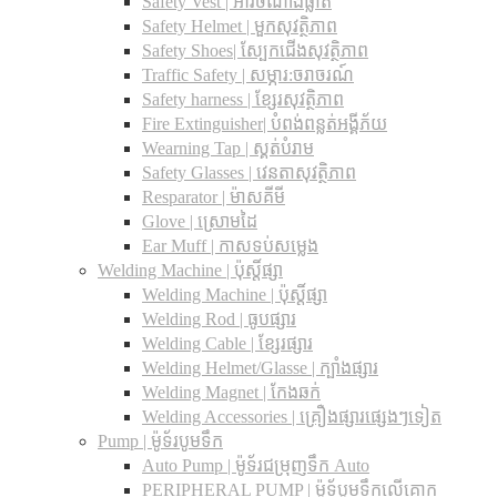
Safety Vest | អាវចំណាំងផ្លាត
Safety Helmet | មួកសុវត្ថិភាព
Safety Shoes| ស្បែកជើងសុវត្ថិភាព
Traffic Safety​ | សម្ភារ:ចរាចរណ៍
Safety harness | ខ្សែរសុវត្ថិភាព
Fire Extinguisher| បំពង់ពន្លត់អង្គីភ័យ
Wearning Tap | ស្គត់បំរាម
Safety Glasses | វេនតាសុវត្ថិភាព
Resparator | ម៉ាសគីមី
Glove | ស្រោមដៃ
Ear Muff | កាសទប់សម្លេង
Welding Machine | ប៉ុស្តិ៍ផ្សា
Welding Machine | ប៉ុស្តិ៍ផ្សា
Welding Rod | ធូបផ្សារ
Welding Cable | ខ្សែរផ្សារ
Welding Helmet/Glasse | ក្បាំងផ្សារ
Welding Magnet | កែងឆក់
Welding Accessories | គ្រឿងផ្សារផ្សេងៗទៀត
Pump | ម៉ូទ័របូមទឹក
Auto Pump | ម៉ូទ័រជម្រុញទឹក Auto
PERIPHERAL PUMP | ម៉ូទ័បូមទឹកលើគោក