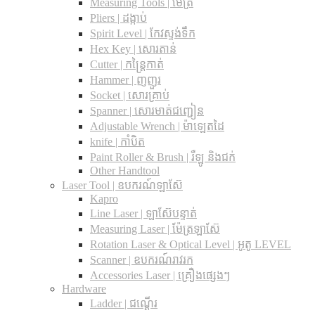
Measuring Tools | ម៉ែត្រ
Pliers | ដង្កាប់
Spirit Level | កែវស្ទង់ទឹក
Hex Key | សោរតាន់
Cutter | កន្រ្តៃកាត់
Hammer | ញញួរ
Socket | សោរគ្រាប់
Spanner |​ សោរមាត់ជញ្ជៀន
Adjustable Wrench |​ ម៉ាឡេតដៃ
knife | កាំបិត
Paint Roller & Brush | រឺឡូ និងជក់
Other Handtool
Laser Tool | ឧបករណ៍ឡាស៊ែ
Kapro
Line Laser | ឡាស៊ែបន្ទាត់
Measuring Laser | ម៉ែត្រឡាស៊ែ
Rotation Laser & Optical Level | អូតូ LEVEL
Scanner | ឧបករណ៍រាវរក
Accessories Laser | គ្រឿងផ្សេងៗ
Hardware
Ladder | ជណ្តើរ