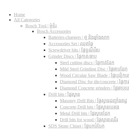
Home
All Categories
Bosch Tool | ម៉ូទ័រ
Bosch Accessories
Batteries-chargers | ថ្ម និងឆ្នាំងសាក
Accessories Set | ឈុតផ្លែ
Screwdriver bits | ផ្លែទួណឺវីស
Grinder Discs |​ ផ្លែកាត់/ឆាប
Steel cutting discs |​ ផ្លែកាត់ដែក
Mild Steel Grinding Disc | ផ្លែឆាបដែក
Wood Circular Saw Blade | ផ្លែជ្រៀក
Diamond Disc for tile/concrete​ | ផ្លែកាត់
Diamond Concrete grinders | ផ្លែឆាបប
Drill bits |​ ផ្លែស្វាន
Masonry Drill Bits |​ ផ្លែស្វានជញ្ជាំងឥដ្ឋ
Concrete Drill bits |​ ផ្លែស្វានបេតុង
Metal Drill bits |​ ផ្លែស្វានដែក
Drill bits for wood |​ ផ្លែស្វានឈើរ
SDS Stone Chiset |​ ផ្លែបុកបំបែក