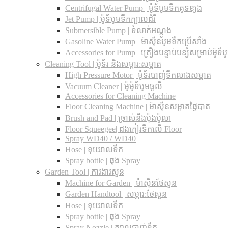
Centrifugal Water Pump | ម៉ូទ័បូមទឹកគូទខ្យង
Jet Pump | ម៉ូទ័បូមទឹកក្បាលដំរី
Submersible Pump | ទំលាក់អណ្តូង
Gasoline Water Pump | ម៉ាស៊ីនបូមទឹកប្រើសាំង
Accessories for Pump | គ្រឿងបន្ទាប់បន្សំសម្រាប់ម៉ូទ័ប
Cleaning Tool | ម៉ូទ័រ និងសម្ភារ:សម្អាត
High Pressure Motor | ម៉ូទ័របាញ់ទឹកលាងសម្អាត
Vacuum Cleaner | ម៉ូម៉ូទ័បូមធូលី
Accessories for Cleaning Machine
Floor Cleaning Machine | ម៉ាស៊ីនសម្អាតផ្ទៃបាត
Brush and Pad | ច្រាស់និងប៉ុងប៉ូលា
Floor Squeegee| ដងកៀរទឺកលើ Floor
Spray WD40 / WD40
Hose | ទុយោលទឹក
Spray bottle | ធុង Spray
Garden Tool | ការងារសួន
Machine for Garden | ម៉ាស៊ីនថែសួន
Garden Handtool | សម្ភារ:ថែសួន
Hose | ទុយោលទឹក
Spray bottle | ធុង Spray
Spray Nozzle | ក្បាលបាញ់ទឹក