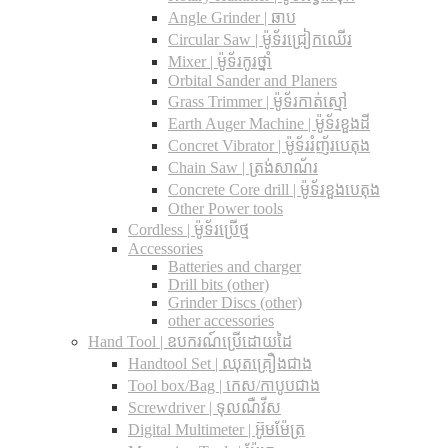
Angle Grinder | ឆាប
Circular Saw​ | ម៉ូទ័រជ្រៀកឈើរ
Mixer | ម៉ូទ័រកូរថ្នាំ
Orbital Sander and Planers
Grass Trimmer | ម៉ូទ័រកាត់ស្មៅ
Earth Auger Machine | ម៉ូទ័រខួងដី
Concret Vibrator | ម៉ូទ័ររំញ័របេតុង
Chain Saw | ត្រង់សាណ័រ
Concrete Core drill | ម៉ូទ័រខួងបេតុង
Other Power tools
Cordless​ | ម៉ូទ័រប្រើថ្ម
Accessories
Batteries and charger
Drill bits (other)
Grinder Discs (other)
other accessories
Hand Tool | ឧបករណ៍ប្រើដោយដៃ
Handtool Set | ឈុតគ្រឿងជាង
Tool box/Bag | កេស/កាបូបជាង
Screwdriver | ទុលណឺវីស
Digital Multimeter | អ៊ូមម៉ែត្រ