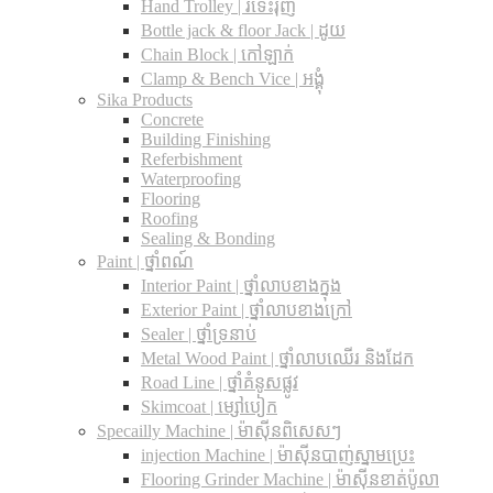
Hand Trolley | រទេះរុញ
Bottle jack & floor Jack​ | ដូយ
Chain Block | កៅឡាក់
Clamp & Bench Vice | អង្គុំ
Sika Products
Concrete
Building Finishing
Referbishment
Waterproofing
Flooring
Roofing
Sealing & Bonding
Paint | ថ្នាំពណ៍
Interior Paint | ថ្នាំលាបខាងក្នុង
Exterior Paint | ថ្នាំលាបខាងក្រៅ
Sealer | ថ្នាំទ្រនាប់
Metal Wood Paint | ថ្នាំលាបឈើរ និងដែក
Road Line | ថ្នាំគំនូសផ្លូវ
Skimcoat | ម្សៅបៀក
Specailly Machine | ម៉ាស៊ីនពិសេសៗ
injection Machine | ម៉ាស៊ីនបាញ់ស្នាមប្រេះ
Flooring Grinder Machine | ម៉ាស៊ីនខាត់ប៉ូលា