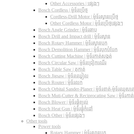
Other Accessories | ផ្សេងៗ
Bosch Cordless | ម៉ូទ័រប្រើថ្ម
Cordless-Drill Motor | ម៉ូទ័រស្វានប្រើថ្ម
Other Cordless Motor | ម៉ូទ័រប្រើថ្មផ្សេងៗ
Bosch Angle Grinder | ម៉ូទ័រឆាប
Bosch Drill and Impact drill | ម៉ូទ័រស្វាន
Bosch Rotary Hammer | ម៉ូទ័រស្វានបុក
Bosch Demolition Hammer | ម៉ូទ័របុកបំបែក
Bosch Cutting Machine | ម៉ូទ័រកាត់សង្កត់
Bosch Circular Saw | ម៉ូទ័រជ្រៀកឈើរ
Bosch Table Saw | តុកាត់
Bosch Jigsaw | ម៉ូទ័រឈ្វៀល
Bosch Router | ម៉ូទ័រលក
Bosch Orbital Sander-Planer​ | ម៉ូទ័រខាត់-ម៉ូទ័រឈូស
Bosch Muti-Cutter & Reciprocating Saw​ | ម៉ូទ័រកាត
Bosch Blower | ម៉ូទ័រផ្លុំខ្យល់
Bosch Heat Gun | ម៉ូទ័រផ្លុំកំដៅ
Bosch Other | ម៉ូទ័រផ្សេងៗ
Other tools
Power tools
Rotary Hammer | ម៉ូទ័រស្វានបុក