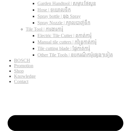
Garden Handtool | សម្ភារ:ថែសួន
Hose | ទុយោលទឹក
Spray bottle | ធុង Spray
Spray Nozzle | ក្បាលបាញ់ទឹក
Tile Tool | ការងារការ៉ូ
Electric Tile Cutter | តុកាត់ការ៉ូ
Manual tile cutters | កន្ត្រៃកាត់ការ៉ូ
Tile cutting blade | ផ្លែកាត់ការ៉ូ
Other Tile Tools | ឧបករណ៏ការ៉ូផ្សេងៗទៀត
BOSCH
Promotion
Shop
Knowledge
Contact