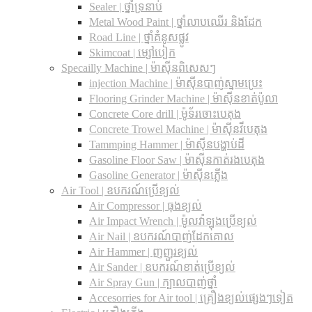
Sealer | ថ្នាំទ្រនាប់
Metal Wood Paint | ថ្នាំលាបឈើរ និងដែក
Road Line | ថ្នាំគំនូសផ្លូវ
Skimcoat | ម្សៅបៀក
Specailly Machine | ម៉ាស៊ីនពិសេសៗ
injection Machine | ម៉ាស៊ីនបាញ់ស្នាមប្រេះ
Flooring Grinder Machine | ម៉ាស៊ីនខាត់ប៉ូលា
Concrete Core drill | ម៉ូទ័រចោះបេតុង
Concrete Trowel Machine | ម៉ាស៊ីនវីបេតុង
Tammping Hammer | ម៉ាស៊ីនបង្ហាប់ដី
Gasoline Floor Saw | ម៉ាស៊ីនកាត់រងបេតុង
Gasoline Generator | ម៉ាស៊ីនភ្លើង
Air Tool | ឧបករណ៍ប្រើខ្យល់
Air Compressor | ធុងខ្យល់
Air Impact Wrench | ម៉ូលវ៉ាឡុងប្រើខ្យល់
Air Nail | ឧបករណ៍បាញ់ដែកគោល
Air Hammer | ញញួរខ្យល់
Air Sander | ឧបករណ៍ខាត់ប្រើខ្យល់
Air Spray Gun | ក្បាលបាញ់ថ្នាំ
Accesorries for Air tool | គ្រឿងខ្យល់ផ្សេងៗទៀត