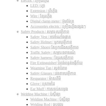
Electric | គ្រឿងភ្លើង
LED | ហ្វា
Extension | ព្រីភ្លើង
Wire | ខ្សែរភ្លើង
Digital clamp meter | អ៊ូមម៉ែត្រ
Accessories electric | គ្រឿងភ្លើងផ្សេងៗ
Safety Products | សម្ភារ:សុវត្ថិភាព
Safety Vest | អាវចំណាំងផ្លាត
Safety Helmet | មួកសុវត្ថិភាព
Safety Shoes| ស្បែកជើងសុវត្ថិភាព
Traffic Safety​ | សម្ភារ:ចរាចរណ៍
Safety harness | ខ្សែរសុវត្ថិភាព
Fire Extinguisher| បំពង់ពន្លត់អង្គីភ័យ
Wearning Tap | ស្គត់បំរាម
Safety Glasses | វេនតាសុវត្ថិភាព
Resparator | ម៉ាសគីមី
Glove | ស្រោមដៃ
Ear Muff | កាសទប់សម្លេង
Welding Machine | ប៉ុស្តិ៍ផ្សា
Welding Machine | ប៉ុស្តិ៍ផ្សា
Welding Rod | ធូបផ្សារ