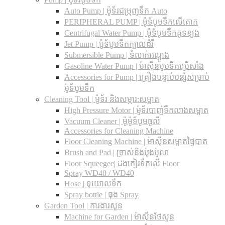
Auto Pump | ម៉ូទ័រជម្រុញទឹក Auto
PERIPHERAL PUMP | ម៉ូទ័បូមទឹកលើគោក
Centrifugal Water Pump | ម៉ូទ័បូមទឹកគូទខ្យង
Jet Pump | ម៉ូទ័បូមទឹកក្បាលដំរី
Submersible Pump | ទំលាក់អណ្តូង
Gasoline Water Pump | ម៉ាស៊ីនបូមទឹកប្រើសាំង
Accessories for Pump | គ្រឿងបន្ទាប់បន្សំសម្រាប់
ម៉ូទ័បូមទឹក
Cleaning Tool | ម៉ូទ័រ និងសម្ភារ:សម្អាត
High Pressure Motor | ម៉ូទ័របាញ់ទឹកលាងសម្អាត
Vacuum Cleaner | ម៉ូម៉ូទ័បូមធូលី
Accessories for Cleaning Machine
Floor Cleaning Machine | ម៉ាស៊ីនសម្អាតផ្ទៃបាត
Brush and Pad | ច្រាស់និងប៉ុងប៉ូលា
Floor Squeegee| ដងកៀរទឺកលើ Floor
Spray WD40 / WD40
Hose | ទុយោលទឹក
Spray bottle | ធុង Spray
Garden Tool | ការងារសួន
Machine for Garden | ម៉ាស៊ីនថែសួន