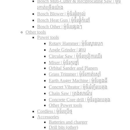
Bosch Muti-Cutter & Reciprocating Saw​ | ម៉ូទ័
រកាត់ច្រើនយ៉ាង
Bosch Blower | ម៉ូទ័រផ្លុំខ្យល់
Bosch Heat Gun | ម៉ូទ័រផ្លុំកំដៅ
Bosch Other | ម៉ូទ័រផ្សេងៗ
Other tools
Power tools
Rotary Hammer | ម៉ូទ័រស្វានបុក
Angle Grinder | ឆាប
Circular Saw​ | ម៉ូទ័រជ្រៀកឈើរ
Mixer | ម៉ូទ័រកូរថ្នាំ
Orbital Sander and Planers
Grass Trimmer | ម៉ូទ័រកាត់ស្មៅ
Earth Auger Machine | ម៉ូទ័រខួងដី
Concret Vibrator | ម៉ូទ័ររំញ័របេតុង
Chain Saw | ត្រង់សាណ័រ
Concrete Core drill | ម៉ូទ័រខួងបេតុង
Other Power tools
Cordless​ | ម៉ូទ័រប្រើថ្ម
Accessories
Batteries and charger
Drill bits (other)