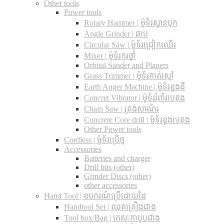
Other tools
Power tools
Rotary Hammer | ម៉ូទ័រស្វានបុក
Angle Grinder | ឆាប
Circular Saw​ | ម៉ូទ័រជ្រៀកឈើរ
Mixer | ម៉ូទ័រកូរថ្នាំ
Orbital Sander and Planers
Grass Trimmer | ម៉ូទ័រកាត់ស្មៅ
Earth Auger Machine | ម៉ូទ័រខួងដី
Concret Vibrator | ម៉ូទ័ររំញ័របេតុង
Chain Saw | ត្រង់សាណ័រ
Concrete Core drill | ម៉ូទ័រខួងបេតុង
Other Power tools
Cordless​ | ម៉ូទ័រប្រើថ្ម
Accessories
Batteries and charger
Drill bits (other)
Grinder Discs (other)
other accessories
Hand Tool | ឧបករណ៍ប្រើដោយដៃ
Handtool Set | ឈុតគ្រឿងជាង
Tool box/Bag | កេស/កាបូបជាង