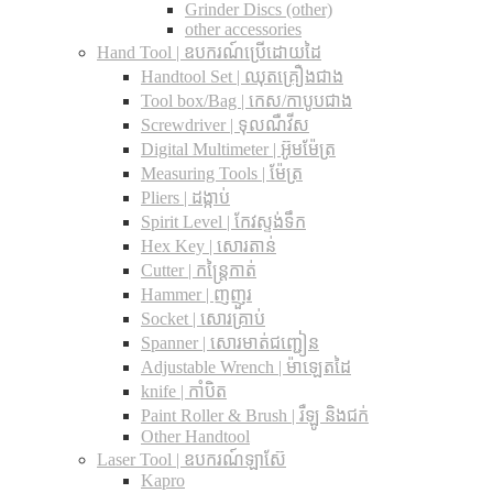
Grinder Discs (other)
other accessories
Hand Tool | ឧបករណ៍ប្រើដោយដៃ
Handtool Set | ឈុតគ្រឿងជាង
Tool box/Bag | កេស/កាបូបជាង
Screwdriver | ទុលណឺវីស
Digital Multimeter | អ៊ូមម៉ែត្រ
Measuring Tools | ម៉ែត្រ
Pliers | ដង្កាប់
Spirit Level | កែវស្ទង់ទឹក
Hex Key | សោរតាន់
Cutter | កន្រ្តៃកាត់
Hammer | ញញួរ
Socket | សោរគ្រាប់
Spanner |​ សោរមាត់ជញ្ជៀន
Adjustable Wrench |​ ម៉ាឡេតដៃ
knife | កាំបិត
Paint Roller & Brush | រឺឡូ និងជក់
Other Handtool
Laser Tool | ឧបករណ៍ឡាស៊ែ
Kapro