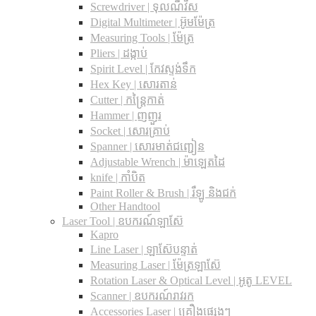
Screwdriver | ទុលណឺវីស
Digital Multimeter | អ៊ូមម៉ែត្រ
Measuring Tools | ម៉ែត្រ
Pliers | ដង្កាប់
Spirit Level | កែវស្ទង់ទឹក
Hex Key | សោរតាន់
Cutter | កន្រ្តៃកាត់
Hammer | ញញួរ
Socket | សោរគ្រាប់
Spanner |​ សោរមាត់ជញ្ជៀន
Adjustable Wrench |​ ម៉ាឡេតដៃ
knife | កាំបិត
Paint Roller & Brush | រឺឡូ និងជក់
Other Handtool
Laser Tool | ឧបករណ៍ឡាស៊ែ
Kapro
Line Laser | ឡាស៊ែបន្ទាត់
Measuring Laser | ម៉ែត្រឡាស៊ែ
Rotation Laser & Optical Level | អូតូ LEVEL
Scanner | ឧបករណ៍រាវរក
Accessories Laser | គ្រឿងផ្សេងៗ