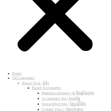
Home
All Categories
Bosch Tool | ម៉ូទ័រ
Bosch Accessories
Batteries-chargers | ថ្ម និងឆ្នាំងសាក
Accessories Set | ឈុតផ្លែ
Screwdriver bits | ផ្លែទួណឺវីស
Grinder Discs |​ ផ្លែកាត់/ឆាប