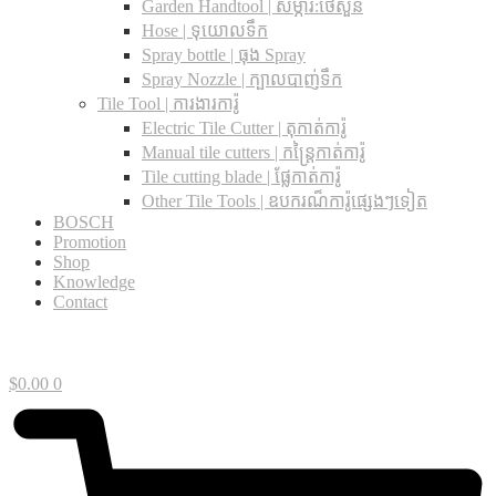
Garden Handtool | សម្ភារ:ថែសួន
Hose | ទុយោលទឹក
Spray bottle | ធុង Spray
Spray Nozzle | ក្បាលបាញ់ទឹក
Tile Tool | ការងារការ៉ូ
Electric Tile Cutter | តុកាត់ការ៉ូ
Manual tile cutters | កន្ត្រៃកាត់ការ៉ូ
Tile cutting blade | ផ្លែកាត់ការ៉ូ
Other Tile Tools | ឧបករណ៏ការ៉ូផ្សេងៗទៀត
BOSCH
Promotion
Shop
Knowledge
Contact
$
0.00
0