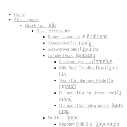
Home
All Categories
Bosch Tool | ម៉ូទ័រ
Bosch Accessories
Batteries-chargers | ថ្ម និងឆ្នាំងសាក
Accessories Set | ឈុតផ្លែ
Screwdriver bits | ផ្លែទួណឺវីស
Grinder Discs |​ ផ្លែកាត់/ឆាប
Steel cutting discs |​ ផ្លែកាត់ដែក
Mild Steel Grinding Disc | ផ្លែឆាប
ដែក
Wood Circular Saw Blade | ផ្លែ
ជ្រៀកឈើ
Diamond Disc for tile/concrete​ | ផ្លែ
កាត់ការ៉ូ
Diamond Concrete grinders | ផ្លែឆាប
បេតុង
Drill bits |​ ផ្លែស្វាន
Masonry Drill Bits |​ ផ្លែស្វានជញ្ជាំង