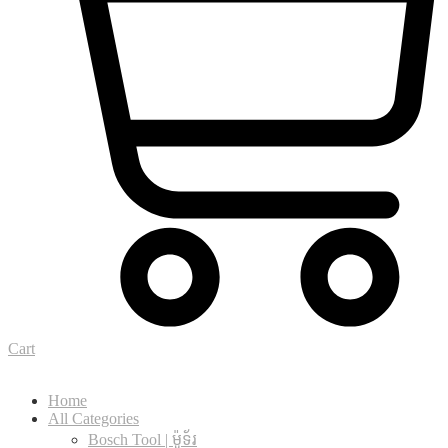
Cart
Home
All Categories
Bosch Tool | ម៉ូទ័រ