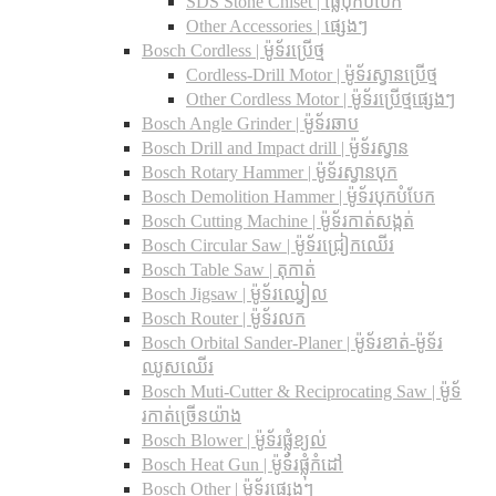
SDS Stone Chiset |​ ផ្លែបុកបំបែក
Other Accessories | ផ្សេងៗ
Bosch Cordless | ម៉ូទ័រប្រើថ្ម
Cordless-Drill Motor | ម៉ូទ័រស្វានប្រើថ្ម
Other Cordless Motor | ម៉ូទ័រប្រើថ្មផ្សេងៗ
Bosch Angle Grinder | ម៉ូទ័រឆាប
Bosch Drill and Impact drill | ម៉ូទ័រស្វាន
Bosch Rotary Hammer | ម៉ូទ័រស្វានបុក
Bosch Demolition Hammer | ម៉ូទ័របុកបំបែក
Bosch Cutting Machine | ម៉ូទ័រកាត់សង្កត់
Bosch Circular Saw | ម៉ូទ័រជ្រៀកឈើរ
Bosch Table Saw | តុកាត់
Bosch Jigsaw | ម៉ូទ័រឈ្វៀល
Bosch Router | ម៉ូទ័រលក
Bosch Orbital Sander-Planer​ | ម៉ូទ័រខាត់-ម៉ូទ័រ
ឈូសឈើរ
Bosch Muti-Cutter & Reciprocating Saw​ | ម៉ូទ័
រកាត់ច្រើនយ៉ាង
Bosch Blower | ម៉ូទ័រផ្លុំខ្យល់
Bosch Heat Gun | ម៉ូទ័រផ្លុំកំដៅ
Bosch Other | ម៉ូទ័រផ្សេងៗ