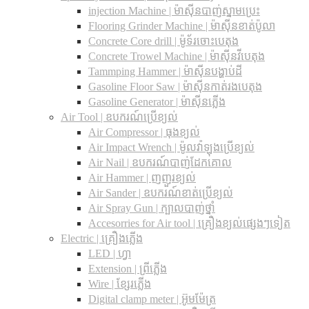
injection Machine | ម៉ាស៊ីនបាញ់ស្នាមប្រេះ
Flooring Grinder Machine | ម៉ាស៊ីនខាត់ប៉ូលា
Concrete Core drill | ម៉ូទ័រចោះបេតុង
Concrete Trowel Machine | ម៉ាស៊ីនវីបេតុង
Tammping Hammer | ម៉ាស៊ីនបង្ហាប់ដី
Gasoline Floor Saw | ម៉ាស៊ីនកាត់រងបេតុង
Gasoline Generator | ម៉ាស៊ីនភ្លើង
Air Tool | ឧបករណ៍ប្រើខ្យល់
Air Compressor | ធុងខ្យល់
Air Impact Wrench | ម៉ូលវ៉ាឡុងប្រើខ្យល់
Air Nail | ឧបករណ៍បាញ់ដែកគោល
Air Hammer | ញញួរខ្យល់
Air Sander | ឧបករណ៍ខាត់ប្រើខ្យល់
Air Spray Gun | ក្បាលបាញ់ថ្នាំ
Accesorries for Air tool | គ្រឿងខ្យល់ផ្សេងៗទៀត
Electric | គ្រឿងភ្លើង
LED | ហ្វា
Extension | ព្រីភ្លើង
Wire | ខ្សែរភ្លើង
Digital clamp meter | អ៊ូមម៉ែត្រ