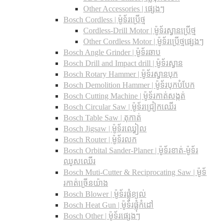
Other Accessories | ផ្សេងៗ
Bosch Cordless | ម៉ូទ័រប្រើថ្ម
Cordless-Drill Motor | ម៉ូទ័រស្វានប្រើថ្ម
Other Cordless Motor | ម៉ូទ័រប្រើថ្មផ្សេងៗ
Bosch Angle Grinder | ម៉ូទ័រឆាប
Bosch Drill and Impact drill | ម៉ូទ័រស្វាន
Bosch Rotary Hammer | ម៉ូទ័រស្វានបុក
Bosch Demolition Hammer | ម៉ូទ័របុកបំបែក
Bosch Cutting Machine | ម៉ូទ័រកាត់សង្កត់
Bosch Circular Saw | ម៉ូទ័រជ្រៀកឈើរ
Bosch Table Saw | តុកាត់
Bosch Jigsaw | ម៉ូទ័រឈ្វៀល
Bosch Router | ម៉ូទ័រលក
Bosch Orbital Sander-Planer​ | ម៉ូទ័រខាត់-ម៉ូទ័រ
ឈូសឈើរ
Bosch Muti-Cutter & Reciprocating Saw​ | ម៉ូទ័
រកាត់ច្រើនយ៉ាង
Bosch Blower | ម៉ូទ័រផ្លុំខ្យល់
Bosch Heat Gun | ម៉ូទ័រផ្លុំកំដៅ
Bosch Other | ម៉ូទ័រផ្សេងៗ