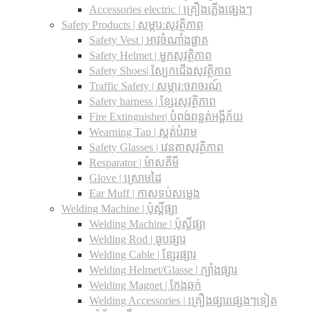
Accessories electric | គ្រឿងភ្លើងផ្សេងៗ
Safety Products | សម្ភារ:សុវត្ថិភាព
Safety Vest | អាវចំណាំងផ្លាត
Safety Helmet | មួកសុវត្ថិភាព
Safety Shoes| ស្បែកជើងសុវត្ថិភាព
Traffic Safety​ | សម្ភារ:ចរាចរណ៍
Safety harness | ខ្សែរសុវត្ថិភាព
Fire Extinguisher| បំពង់ពន្លត់អង្គីភ័យ
Wearning Tap | ស្គត់បំរាម
Safety Glasses | វេនតាសុវត្ថិភាព
Resparator | ម៉ាសគីមី
Glove | ស្រោមដៃ
Ear Muff | កាសទប់សម្លេង
Welding Machine | ប៉ុស្តិ៍ផ្សា
Welding Machine | ប៉ុស្តិ៍ផ្សា
Welding Rod | ធូបផ្សារ
Welding Cable | ខ្សែរផ្សារ
Welding Helmet/Glasse | ក្បាំងផ្សារ
Welding Magnet | កែងឆក់
Welding Accessories | គ្រឿងផ្សារផ្សេងៗទៀត