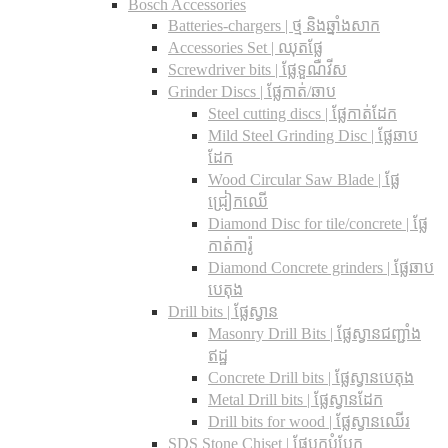
Bosch Accessories
Batteries-chargers | ថ្ម និងឆ្នាំងសាក
Accessories Set | ឈុតផ្លែ
Screwdriver bits | ផ្លែទួណឺវីស
Grinder Discs |​ ផ្លែកាត់/ឆាប
Steel cutting discs |​ ផ្លែកាត់ដែក
Mild Steel Grinding Disc | ផ្លែឆាប
ដែក
Wood Circular Saw Blade | ផ្លែ
ជ្រៀកឈើ
Diamond Disc for tile/concrete​ | ផ្លែ
កាត់ការ៉ូ
Diamond Concrete grinders | ផ្លែឆាប
បេតុង
Drill bits |​ ផ្លែស្វាន
Masonry Drill Bits |​ ផ្លែស្វានជញ្ជាំង
ឥដ្ឋ
Concrete Drill bits |​ ផ្លែស្វានបេតុង
Metal Drill bits |​ ផ្លែស្វានដែក
Drill bits for wood |​ ផ្លែស្វានឈើរ
SDS Stone Chiset |​ ផ្លែបុកបំបែក