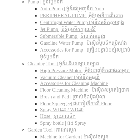
Pump | ម៉ូទ័របូមទឹក
Auto Pump | ម៉ូទ័រជម្រុញទឹក Auto
PERIPHERAL PUMP | ម៉ូទ័បូមទឹកលើគោក
Centrifugal Water Pump | ម៉ូទ័បូមទឹកគូទខ្យង
Jet Pump | ម៉ូទ័បូមទឹកក្បាលដំរី
Submersible Pump | ទំលាក់អណ្តូង
Gasoline Water Pump | ម៉ាស៊ីនបូមទឹកប្រើសាំង
Accessories for Pump | គ្រឿងបន្ទាប់បន្សំសម្រាប់
ម៉ូទ័បូមទឹក
Cleaning Tool | ម៉ូទ័រ និងសម្ភារ:សម្អាត
High Pressure Motor | ម៉ូទ័របាញ់ទឹកលាងសម្អាត
Vacuum Cleaner | ម៉ូម៉ូទ័បូមធូលី
Accessories for Cleaning Machine
Floor Cleaning Machine | ម៉ាស៊ីនសម្អាតផ្ទៃបាត
Brush and Pad | ច្រាស់និងប៉ុងប៉ូលា
Floor Squeegee| ដងកៀរទឺកលើ Floor
Spray WD40 / WD40
Hose | ទុយោលទឹក
Spray bottle | ធុង Spray
Garden Tool | ការងារសួន
Machine for Garden | ម៉ាស៊ីនថែសួន