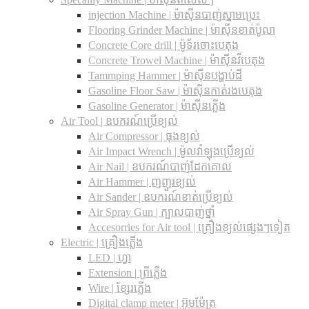
injection Machine | ម៉ាស៊ីនបាញ់ស្នាមប្រេះ
Flooring Grinder Machine | ម៉ាស៊ីនខាត់ប៉ូលា
Concrete Core drill | ម៉ូទ័រចោះបេតុង
Concrete Trowel Machine | ម៉ាស៊ីនវីបេតុង
Tammping Hammer | ម៉ាស៊ីនបង្ហាប់ដី
Gasoline Floor Saw | ម៉ាស៊ីនកាត់រងបេតុង
Gasoline Generator | ម៉ាស៊ីនភ្លើង
Air Tool | ឧបករណ៍ប្រើខ្យល់
Air Compressor | ធុងខ្យល់
Air Impact Wrench | ម៉ូលវ៉ាឡុងប្រើខ្យល់
Air Nail | ឧបករណ៍បាញ់ដែកគោល
Air Hammer | ញញួរខ្យល់
Air Sander | ឧបករណ៍ខាត់ប្រើខ្យល់
Air Spray Gun | ក្បាលបាញ់ថ្នាំ
Accesorries for Air tool | គ្រឿងខ្យល់ផ្សេងៗទៀត
Electric | គ្រឿងភ្លើង
LED | ហ្វា
Extension | ព្រីភ្លើង
Wire | ខ្សែរភ្លើង
Digital clamp meter | អ៊ូមម៉ែត្រ