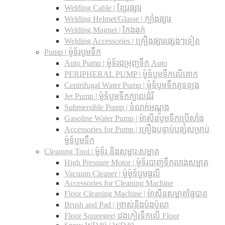
Welding Cable | ខ្សែរផ្សារ
Welding Helmet/Glasse | ក្បាំងផ្សារ
Welding Magnet | កែងឆក់
Welding Accessories | គ្រឿងផ្សារផ្សេងៗទៀត
Pump | ម៉ូទ័របូមទឹក
Auto Pump | ម៉ូទ័រជម្រុញទឹក Auto
PERIPHERAL PUMP | ម៉ូទ័បូមទឹកលើគោក
Centrifugal Water Pump | ម៉ូទ័បូមទឹកគូទខ្យង
Jet Pump | ម៉ូទ័បូមទឹកក្បាលដំរី
Submersible Pump | ទំលាក់អណ្តូង
Gasoline Water Pump | ម៉ាស៊ីនបូមទឹកប្រើសាំង
Accessories for Pump | គ្រឿងបន្ទាប់បន្សំសម្រាប់
ម៉ូទ័បូមទឹក
Cleaning Tool | ម៉ូទ័រ និងសម្ភារ:សម្អាត
High Pressure Motor | ម៉ូទ័របាញ់ទឹកលាងសម្អាត
Vacuum Cleaner | ម៉ូម៉ូទ័បូមធូលី
Accessories for Cleaning Machine
Floor Cleaning Machine | ម៉ាស៊ីនសម្អាតផ្ទៃបាត
Brush and Pad | ច្រាស់និងប៉ុងប៉ូលា
Floor Squeegee| ដងកៀរទឺកលើ Floor