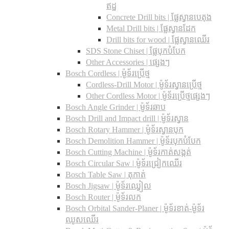
ឥដ្ឋ
Concrete Drill bits |​ ផ្លែស្វានបេតុង
Metal Drill bits |​ ផ្លែស្វានដែក
Drill bits for wood |​ ផ្លែស្វានឈើរ
SDS Stone Chiset |​ ផ្លែបុកបំបែក
Other Accessories | ផ្សេងៗ
Bosch Cordless | ម៉ូទ័រប្រើថ្ម
Cordless-Drill Motor | ម៉ូទ័រស្វានប្រើថ្ម
Other Cordless Motor | ម៉ូទ័រប្រើថ្មផ្សេងៗ
Bosch Angle Grinder | ម៉ូទ័រឆាប
Bosch Drill and Impact drill | ម៉ូទ័រស្វាន
Bosch Rotary Hammer | ម៉ូទ័រស្វានបុក
Bosch Demolition Hammer | ម៉ូទ័របុកបំបែក
Bosch Cutting Machine | ម៉ូទ័រកាត់សង្កត់
Bosch Circular Saw | ម៉ូទ័រជ្រៀកឈើរ
Bosch Table Saw | តុកាត់
Bosch Jigsaw | ម៉ូទ័រឈ្វៀល
Bosch Router | ម៉ូទ័រលក
Bosch Orbital Sander-Planer​ | ម៉ូទ័រខាត់-ម៉ូទ័រ
ឈូសឈើរ