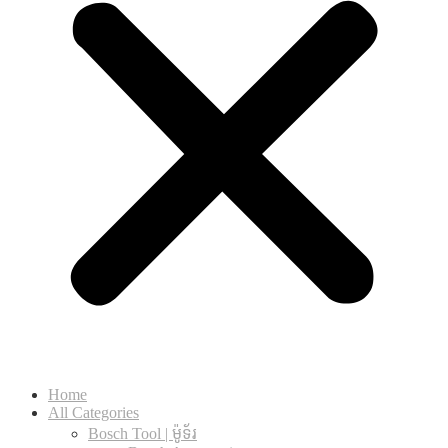
Home
All Categories
Bosch Tool | ម៉ូទ័រ