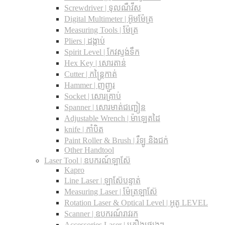
Screwdriver | ទុលណឺវីស
Digital Multimeter | អ៊ូមម៉ែត្រ
Measuring Tools | ម៉ែត្រ
Pliers | ដង្កាប់
Spirit Level | កែវស្ទង់ទឹក
Hex Key | សោរតាន់
Cutter | កន្រ្តៃកាត់
Hammer | ញញួរ
Socket | សោរគ្រាប់
Spanner |​ សោរមាត់ជញ្ជៀន
Adjustable Wrench |​ ម៉ាឡេតដៃ
knife | កាំបិត
Paint Roller & Brush | រឺឡូ និងជក់
Other Handtool
Laser Tool | ឧបករណ៍ឡាស៊ែ
Kapro
Line Laser | ឡាស៊ែបន្ទាត់
Measuring Laser | ម៉ែត្រឡាស៊ែ
Rotation Laser & Optical Level | អូតូ LEVEL
Scanner | ឧបករណ៍រាវរក
Accessories Laser | គ្រឿងផ្សេងៗ