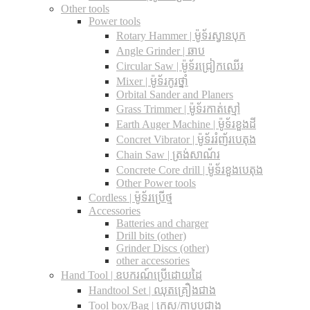
Other tools
Power tools
Rotary Hammer | ម៉ូទ័រស្វានបុក
Angle Grinder | ឆាប
Circular Saw​ | ម៉ូទ័រជ្រៀកឈើរ
Mixer | ម៉ូទ័រកូរថ្នាំ
Orbital Sander and Planers
Grass Trimmer | ម៉ូទ័រកាត់ស្មៅ
Earth Auger Machine | ម៉ូទ័រខួងដី
Concret Vibrator | ម៉ូទ័ររំញ័របេតុង
Chain Saw | ត្រង់សាណ័រ
Concrete Core drill | ម៉ូទ័រខួងបេតុង
Other Power tools
Cordless​ | ម៉ូទ័រប្រើថ្ម
Accessories
Batteries and charger
Drill bits (other)
Grinder Discs (other)
other accessories
Hand Tool | ឧបករណ៍ប្រើដោយដៃ
Handtool Set | ឈុតគ្រឿងជាង
Tool box/Bag | កេស/កាបូបជាង