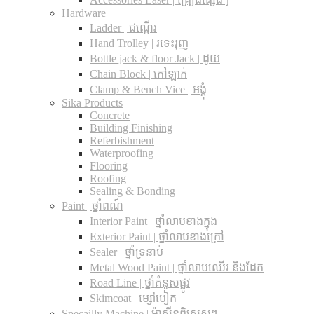
Hardware
Ladder | ជណ្តើរ
Hand Trolley | រទេះរុញ
Bottle jack & floor Jack​ | ដូយ
Chain Block | កៅឡាក់
Clamp & Bench Vice | អង្គុំ
Sika Products
Concrete
Building Finishing
Referbishment
Waterproofing
Flooring
Roofing
Sealing & Bonding
Paint | ថ្នាំពណ៍
Interior Paint | ថ្នាំលាបខាងក្នុង
Exterior Paint | ថ្នាំលាបខាងក្រៅ
Sealer | ថ្នាំទ្រនាប់
Metal Wood Paint | ថ្នាំលាបឈើរ និងដែក
Road Line | ថ្នាំគំនូសផ្លូវ
Skimcoat | ម្សៅបៀក
Specailly Machine | ម៉ាស៊ីនពិសេសៗ