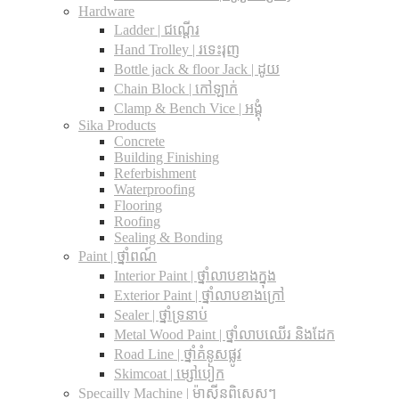
Hardware
Ladder | ជណ្តើរ
Hand Trolley | រទេះរុញ
Bottle jack & floor Jack​ | ដូយ
Chain Block | កៅឡាក់
Clamp & Bench Vice | អង្គុំ
Sika Products
Concrete
Building Finishing
Referbishment
Waterproofing
Flooring
Roofing
Sealing & Bonding
Paint | ថ្នាំពណ៍
Interior Paint | ថ្នាំលាបខាងក្នុង
Exterior Paint | ថ្នាំលាបខាងក្រៅ
Sealer | ថ្នាំទ្រនាប់
Metal Wood Paint | ថ្នាំលាបឈើរ និងដែក
Road Line | ថ្នាំគំនូសផ្លូវ
Skimcoat | ម្សៅបៀក
Specailly Machine | ម៉ាស៊ីនពិសេសៗ