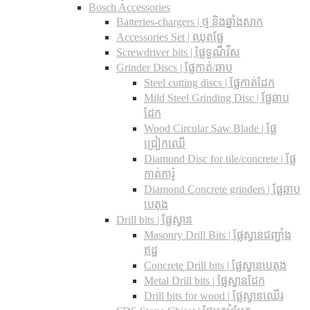
Bosch Accessories
Batteries-chargers | ថ្ម និងឆ្នាំងសាក
Accessories Set | ឈុតផ្លែ
Screwdriver bits | ផ្លែទួណឺវីស
Grinder Discs |​ ផ្លែកាត់/ឆាប
Steel cutting discs |​ ផ្លែកាត់ដែក
Mild Steel Grinding Disc | ផ្លែឆាប
ដែក
Wood Circular Saw Blade | ផ្លែ
ជ្រៀកឈើ
Diamond Disc for tile/concrete​ | ផ្លែ
កាត់ការ៉ូ
Diamond Concrete grinders | ផ្លែឆាប
បេតុង
Drill bits |​ ផ្លែស្វាន
Masonry Drill Bits |​ ផ្លែស្វានជញ្ជាំង
ឥដ្ឋ
Concrete Drill bits |​ ផ្លែស្វានបេតុង
Metal Drill bits |​ ផ្លែស្វានដែក
Drill bits for wood |​ ផ្លែស្វានឈើរ