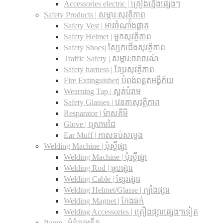
Accessories electric | គ្រឿងភ្លើងផ្សេងៗ
Safety Products | សម្ភារ:សុវត្ថិភាព
Safety Vest | អាវចំណាំងផ្លាត
Safety Helmet | មួកសុវត្ថិភាព
Safety Shoes| ស្បែកជើងសុវត្ថិភាព
Traffic Safety​ | សម្ភារ:ចរាចរណ៍
Safety harness | ខ្សែរសុវត្ថិភាព
Fire Extinguisher| បំពង់ពន្លត់អង្គីភ័យ
Wearning Tap | ស្គត់បំរាម
Safety Glasses | វេនតាសុវត្ថិភាព
Resparator | ម៉ាសគីមី
Glove | ស្រោមដៃ
Ear Muff | កាសទប់សម្លេង
Welding Machine | ប៉ុស្តិ៍ផ្សា
Welding Machine | ប៉ុស្តិ៍ផ្សា
Welding Rod | ធូបផ្សារ
Welding Cable | ខ្សែរផ្សារ
Welding Helmet/Glasse | ក្បាំងផ្សារ
Welding Magnet | កែងឆក់
Welding Accessories | គ្រឿងផ្សារផ្សេងៗទៀត
Pump | ម៉ូទ័របូមទឹក