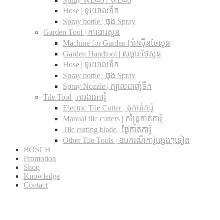
Spray WD40 / WD40
Hose | ទុយោលទឹក
Spray bottle | ធុង Spray
Garden Tool | ការងារសួន
Machine for Garden | ម៉ាស៊ីនថែសួន
Garden Handtool | សម្ភារ:ថែសួន
Hose | ទុយោលទឹក
Spray bottle | ធុង Spray
Spray Nozzle | ក្បាលបាញ់ទឹក
Tile Tool | ការងារការ៉ូ
Electric Tile Cutter | តុកាត់ការ៉ូ
Manual tile cutters | កន្ត្រៃកាត់ការ៉ូ
Tile cutting blade | ផ្លែកាត់ការ៉ូ
Other Tile Tools | ឧបករណ៏ការ៉ូផ្សេងៗទៀត
BOSCH
Promotion
Shop
Knowledge
Contact