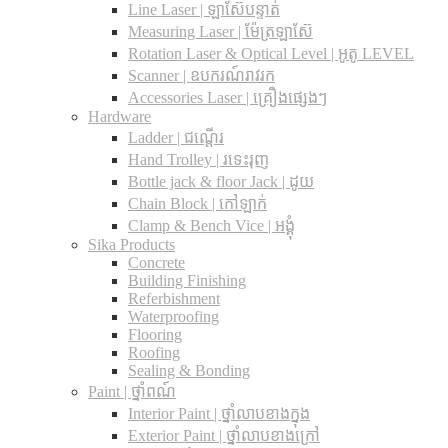
Line Laser | ឡាស៊ែបន្ទាត់
Measuring Laser | ម៉ែត្រឡាស៊ែ
Rotation Laser & Optical Level | អូតូ LEVEL
Scanner | ឧបករណ៍រាវរក
Accessories Laser | គ្រឿងផ្សេងៗ
Hardware
Ladder | ជណ្តើរ
Hand Trolley | រទេះរុញ
Bottle jack & floor Jack​ | ដូយ
Chain Block | កៅឡាក់
Clamp & Bench Vice | អង្គុំ
Sika Products
Concrete
Building Finishing
Referbishment
Waterproofing
Flooring
Roofing
Sealing & Bonding
Paint | ថ្នាំពណ៍
Interior Paint | ថ្នាំលាបខាងក្នុង
Exterior Paint | ថ្នាំលាបខាងក្រៅ