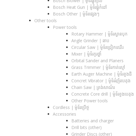
Bosch Blower | ម៉ូទ័រផ្លុំខ្យល់
Bosch Heat Gun | ម៉ូទ័រផ្លុំកំដៅ
Bosch Other | ម៉ូទ័រផ្សេងៗ
Other tools
Power tools
Rotary Hammer | ម៉ូទ័រស្វានបុក
Angle Grinder | ឆាប
Circular Saw​ | ម៉ូទ័រជ្រៀកឈើរ
Mixer | ម៉ូទ័រកូរថ្នាំ
Orbital Sander and Planers
Grass Trimmer | ម៉ូទ័រកាត់ស្មៅ
Earth Auger Machine | ម៉ូទ័រខួងដី
Concret Vibrator | ម៉ូទ័ររំញ័របេតុង
Chain Saw | ត្រង់សាណ័រ
Concrete Core drill | ម៉ូទ័រខួងបេតុង
Other Power tools
Cordless​ | ម៉ូទ័រប្រើថ្ម
Accessories
Batteries and charger
Drill bits (other)
Grinder Discs (other)