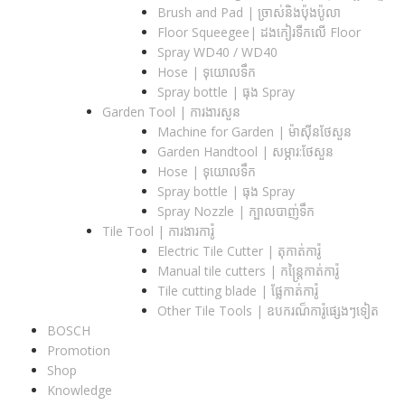
Brush and Pad | ច្រាស់និងប៉ុងប៉ូលា
Floor Squeegee| ដងកៀរទឺកលើ Floor
Spray WD40 / WD40
Hose | ទុយោលទឹក
Spray bottle | ធុង Spray
Garden Tool | ការងារសួន
Machine for Garden | ម៉ាស៊ីនថែសួន
Garden Handtool | សម្ភារ:ថែសួន
Hose | ទុយោលទឹក
Spray bottle | ធុង Spray
Spray Nozzle | ក្បាលបាញ់ទឹក
Tile Tool | ការងារការ៉ូ
Electric Tile Cutter | តុកាត់ការ៉ូ
Manual tile cutters | កន្ត្រៃកាត់ការ៉ូ
Tile cutting blade | ផ្លែកាត់ការ៉ូ
Other Tile Tools | ឧបករណ៏ការ៉ូផ្សេងៗទៀត
BOSCH
Promotion
Shop
Knowledge