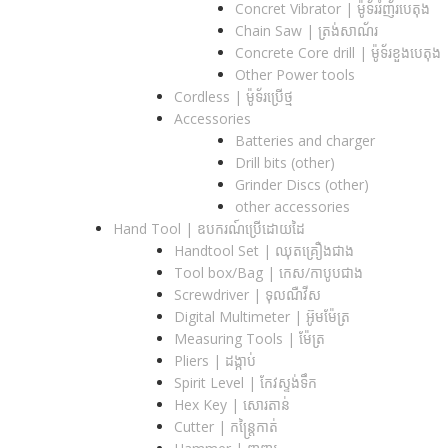
Concret Vibrator | ម៉ូទ័ររំញ័របេតុង
Chain Saw | ត្រង់សាណ័រ
Concrete Core drill | ម៉ូទ័រខួងបេតុង
Other Power tools
Cordless​ | ម៉ូទ័រប្រើថ្ម
Accessories
Batteries and charger
Drill bits (other)
Grinder Discs (other)
other accessories
Hand Tool | ឧបករណ៍ប្រើដោយដៃ
Handtool Set | ឈុតគ្រឿងជាង
Tool box/Bag | កេស/កាបូបជាង
Screwdriver | ទុលណឺវីស
Digital Multimeter | អ៊ូមម៉ែត្រ
Measuring Tools | ម៉ែត្រ
Pliers | ដង្កាប់
Spirit Level | កែវស្ទង់ទឹក
Hex Key | សោរតាន់
Cutter | កន្រ្តៃកាត់