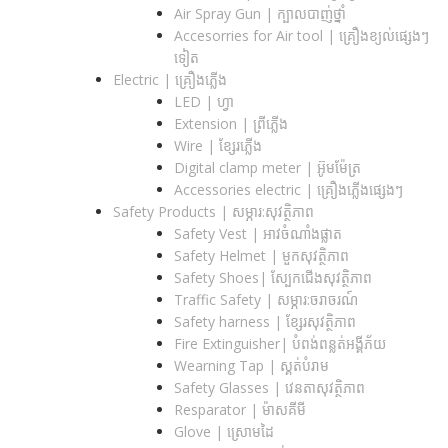
Air Spray Gun | ក្បាលបាញ់ថ្នាំ
Accesorries for Air tool | គ្រឿងខ្យល់ផ្សេងៗ
ទៀត
Electric | គ្រឿងភ្លើង
LED | ហ្វា
Extension | ព្រីភ្លើង
Wire | ខ្សែរភ្លើង
Digital clamp meter | អ៊ូមម៉ែត្រ
Accessories electric | គ្រឿងភ្លើងផ្សេងៗ
Safety Products | សម្ភារ:សុវត្ថិភាព
Safety Vest | អាវចំណាំងផ្លាត
Safety Helmet | មួកសុវត្ថិភាព
Safety Shoes| ស្បែកជើងសុវត្ថិភាព
Traffic Safety​ | សម្ភារ:ចរាចរណ៍
Safety harness | ខ្សែរសុវត្ថិភាព
Fire Extinguisher| បំពង់ពន្លត់អង្គីភ័យ
Wearning Tap | ស្គត់បំរាម
Safety Glasses | វេនតាសុវត្ថិភាព
Resparator | ម៉ាសគីមី
Glove | ស្រោមដៃ