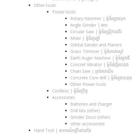
Other tools
Power tools
Rotary Hammer | ម៉ូទ័រស្វានបុក
Angle Grinder | ឆាប
Circular Saw​ | ម៉ូទ័រជ្រៀកឈើរ
Mixer | ម៉ូទ័រកូរថ្នាំ
Orbital Sander and Planers
Grass Trimmer | ម៉ូទ័រកាត់ស្មៅ
Earth Auger Machine | ម៉ូទ័រខួងដី
Concret Vibrator | ម៉ូទ័ររំញ័របេតុង
Chain Saw | ត្រង់សាណ័រ
Concrete Core drill | ម៉ូទ័រខួងបេតុង
Other Power tools
Cordless​ | ម៉ូទ័រប្រើថ្ម
Accessories
Batteries and charger
Drill bits (other)
Grinder Discs (other)
other accessories
Hand Tool | ឧបករណ៍ប្រើដោយដៃ