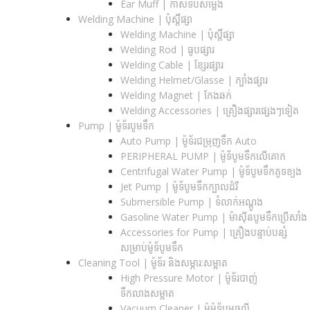
Ear Muff | កាសទប់សម្លេង
Welding Machine | ប៉ុស្តិ៍ផ្សា
Welding Machine | ប៉ុស្តិ៍ផ្សា
Welding Rod | ធូបផ្សារ
Welding Cable | ខ្សែរផ្សារ
Welding Helmet/Glasse | ក្បាំងផ្សារ
Welding Magnet | កែងឆក់
Welding Accessories | គ្រឿងផ្សារផ្សេងៗទៀត
Pump | ម៉ូទ័របូមទឹក
Auto Pump | ម៉ូទ័រជម្រុញទឹក Auto
PERIPHERAL PUMP | ម៉ូទ័បូមទឹកលើគោក
Centrifugal Water Pump | ម៉ូទ័បូមទឹកគូទខ្យង
Jet Pump | ម៉ូទ័បូមទឹកក្បាលដំរី
Submersible Pump | ទំលាក់អណ្តូង
Gasoline Water Pump | ម៉ាស៊ីនបូមទឹកប្រើសាំង
Accessories for Pump | គ្រឿងបន្ទាប់បន្សំ
សម្រាប់ម៉ូទ័បូមទឹក
Cleaning Tool | ម៉ូទ័រ និងសម្ភារ:សម្អាត
High Pressure Motor | ម៉ូទ័របាញ់
ទឹកលាងសម្អាត
Vacuum Cleaner | ម៉ូម៉ូទ័បូមធូលី