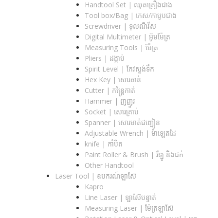
Handtool Set | ឈុតគ្រឿងជាង
Tool box/Bag | កេស/កាបូបជាង
Screwdriver | ទុលណឺវីស
Digital Multimeter | អ៊ូមម៉ែត្រ
Measuring Tools | ម៉ែត្រ
Pliers | ដង្កាប់
Spirit Level | កែវស្ទង់ទឹក
Hex Key | សោរតាន់
Cutter | កន្រ្តៃកាត់
Hammer | ញញួរ
Socket | សោរគ្រាប់
Spanner |​ សោរមាត់ជញ្ជៀន
Adjustable Wrench |​ ម៉ាឡេតដៃ
knife | កាំបិត
Paint Roller & Brush | រឺឡូ និងជក់
Other Handtool
Laser Tool | ឧបករណ៍ឡាស៊ែ
Kapro
Line Laser | ឡាស៊ែបន្ទាត់
Measuring Laser | ម៉ែត្រឡាស៊ែ