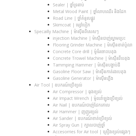
Sealer | ថ្នាំទ្រនាប់
Metal Wood Paint | ថ្នាំលាបឈើរ និងដែក
Road Line | ថ្នាំគំនូសផ្លូវ
Skimcoat | ម្សៅបៀក
Specailly Machine | ម៉ាស៊ីនពិសេសៗ
injection Machine | ម៉ាស៊ីនបាញ់ស្នាមប្រេះ
Flooring Grinder Machine | ម៉ាស៊ីនខាត់ប៉ូលា
Concrete Core drill | ម៉ូទ័រចោះបេតុង
Concrete Trowel Machine | ម៉ាស៊ីនវីបេតុង
Tammping Hammer | ម៉ាស៊ីនបង្ហាប់ដី
Gasoline Floor Saw | ម៉ាស៊ីនកាត់រងបេតុង
Gasoline Generator | ម៉ាស៊ីនភ្លើង
Air Tool | ឧបករណ៍ប្រើខ្យល់
Air Compressor | ធុងខ្យល់
Air Impact Wrench | ម៉ូលវ៉ាឡុងប្រើខ្យល់
Air Nail | ឧបករណ៍បាញ់ដែកគោល
Air Hammer | ញញួរខ្យល់
Air Sander | ឧបករណ៍ខាត់ប្រើខ្យល់
Air Spray Gun | ក្បាលបាញ់ថ្នាំ
Accesorries for Air tool | គ្រឿងខ្យល់ផ្សេងៗ