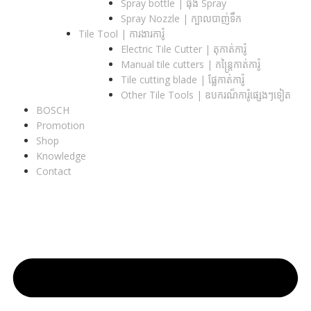
Spray bottle | ធុង Spray
Spray Nozzle | ក្បាលបាញ់ទឹក
Tile Tool | ការងារការ៉ូ
Electric Tile Cutter | តុកាត់ការ៉ូ
Manual tile cutters | កន្ត្រៃកាត់ការ៉ូ
Tile cutting blade | ផ្លែកាត់ការ៉ូ
Other Tile Tools | ឧបករណ៏ការ៉ូផ្សេងៗទៀត
BOSCH
Promotion
Shop
Knowledge
Contact