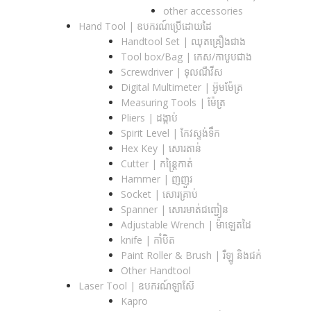
other accessories
Hand Tool | ឧបករណ៍ប្រើដោយដៃ
Handtool Set | ឈុតគ្រឿងជាង
Tool box/Bag | កេស/កាបូបជាង
Screwdriver | ទុលណឺវីស
Digital Multimeter | អ៊ូមម៉ែត្រ
Measuring Tools | ម៉ែត្រ
Pliers | ដង្កាប់
Spirit Level | កែវស្ទង់ទឹក
Hex Key | សោរតាន់
Cutter | កន្រ្តៃកាត់
Hammer | ញញួរ
Socket | សោរគ្រាប់
Spanner |​ សោរមាត់ជញ្ជៀន
Adjustable Wrench |​ ម៉ាឡេតដៃ
knife | កាំបិត
Paint Roller & Brush | រឺឡូ និងជក់
Other Handtool
Laser Tool | ឧបករណ៍ឡាស៊ែ
Kapro