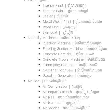
Interior Paint | ថ្នាំលាបខាងក្នុង
Exterior Paint | ថ្នាំលាបខាងក្រៅ
Sealer | ថ្នាំទ្រនាប់
Metal Wood Paint | ថ្នាំលាបឈើរ និងដែក
Road Line | ថ្នាំគំនូសផ្លូវ
Skimcoat | ម្សៅបៀក
Specailly Machine | ម៉ាស៊ីនពិសេសៗ
injection Machine | ម៉ាស៊ីនបាញ់ស្នាមប្រេះ
Flooring Grinder Machine | ម៉ាស៊ីនខាត់ប៉ូលា
Concrete Core drill | ម៉ូទ័រចោះបេតុង
Concrete Trowel Machine | ម៉ាស៊ីនវីបេតុង
Tammping Hammer | ម៉ាស៊ីនបង្ហាប់ដី
Gasoline Floor Saw | ម៉ាស៊ីនកាត់រងបេតុង
Gasoline Generator | ម៉ាស៊ីនភ្លើង
Air Tool | ឧបករណ៍ប្រើខ្យល់
Air Compressor | ធុងខ្យល់
Air Impact Wrench | ម៉ូលវ៉ាឡុងប្រើខ្យល់
Air Nail | ឧបករណ៍បាញ់ដែកគោល
Air Hammer | ញញួរខ្យល់
Air Sander | ឧបករណ៍ខាត់ប្រើខ្យល់