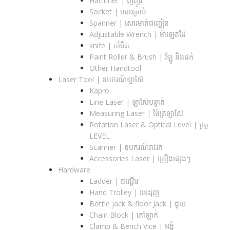
Hammer | ញញួរ
Socket | សោរគ្រាប់
Spanner |​ សោរមាត់ជញ្ជៀន
Adjustable Wrench |​ ម៉ាឡេតដៃ
knife | កាំបិត
Paint Roller & Brush | រឺឡូ និងជក់
Other Handtool
Laser Tool | ឧបករណ៍ឡាស៊ែ
Kapro
Line Laser | ឡាស៊ែបន្ទាត់
Measuring Laser | ម៉ែត្រឡាស៊ែ
Rotation Laser & Optical Level | អូតូ
LEVEL
Scanner | ឧបករណ៍រាវរក
Accessories Laser | គ្រឿងផ្សេងៗ
Hardware
Ladder | ជណ្តើរ
Hand Trolley | រទេះរុញ
Bottle jack & floor Jack​ | ដូយ
Chain Block | កៅឡាក់
Clamp & Bench Vice | អង្គុំ