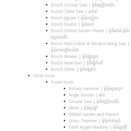
Bosch Circular Saw | ម៉ូទ័រជ្រៀកឈើរ
Bosch Table Saw | តុកាត់
Bosch Jigsaw | ម៉ូទ័រឈ្វៀល
Bosch Router | ម៉ូទ័រលក
Bosch Orbital Sander-Planer​ | ម៉ូទ័រខាត់-ម៉ូទ័រ
ឈូសឈើរ
Bosch Muti-Cutter & Reciprocating Saw​ |
ម៉ូទ័រកាត់ច្រើនយ៉ាង
Bosch Blower | ម៉ូទ័រផ្លុំខ្យល់
Bosch Heat Gun | ម៉ូទ័រផ្លុំកំដៅ
Bosch Other | ម៉ូទ័រផ្សេងៗ
Other tools
Power tools
Rotary Hammer | ម៉ូទ័រស្វានបុក
Angle Grinder | ឆាប
Circular Saw​ | ម៉ូទ័រជ្រៀកឈើរ
Mixer | ម៉ូទ័រកូរថ្នាំ
Orbital Sander and Planers
Grass Trimmer | ម៉ូទ័រកាត់ស្មៅ
Earth Auger Machine | ម៉ូទ័រខួងដី