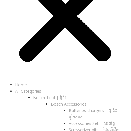
Home
All Categories
Bosch Tool | ម៉ូទ័រ
Bosch Accessories
Batteries-chargers | ថ្ម និង
ឆ្នាំងសាក
Accessories Set | ឈុតផ្លែ
Screwdriver bits | ផ្លែទួណឺវីស