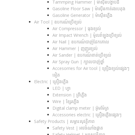
Tammping Hammer | ម៉ាស៊ីនបង្ហាប់ដី
Gasoline Floor Saw | ម៉ាស៊ីនកាត់រងបេតុង
Gasoline Generator | ម៉ាស៊ីនភ្លើង
Air Tool | ឧបករណ៍ប្រើខ្យល់
Air Compressor | ធុងខ្យល់
Air Impact Wrench | ម៉ូលវ៉ាឡុងប្រើខ្យល់
Air Nail | ឧបករណ៍បាញ់ដែកគោល
Air Hammer | ញញួរខ្យល់
Air Sander | ឧបករណ៍ខាត់ប្រើខ្យល់
Air Spray Gun | ក្បាលបាញ់ថ្នាំ
Accesorries for Air tool | គ្រឿងខ្យល់ផ្សេងៗ
ទៀត
Electric | គ្រឿងភ្លើង
LED | ហ្វា
Extension | ព្រីភ្លើង
Wire | ខ្សែរភ្លើង
Digital clamp meter | អ៊ូមម៉ែត្រ
Accessories electric | គ្រឿងភ្លើងផ្សេងៗ
Safety Products | សម្ភារ:សុវត្ថិភាព
Safety Vest | អាវចំណាំងផ្លាត
Safety Helmet | មួកសុវត្ថិភាព