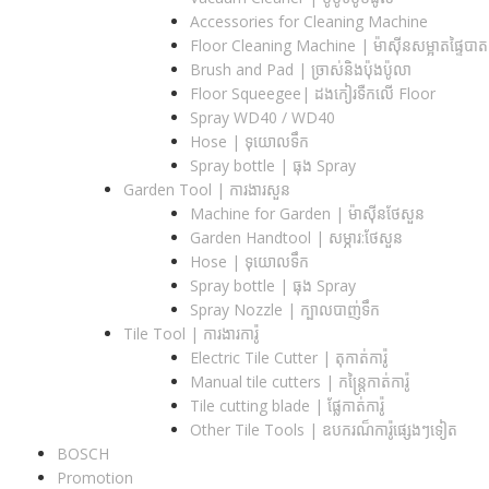
Accessories for Cleaning Machine
Floor Cleaning Machine | ម៉ាស៊ីនសម្អាតផ្ទៃបាត
Brush and Pad | ច្រាស់និងប៉ុងប៉ូលា
Floor Squeegee| ដងកៀរទឺកលើ Floor
Spray WD40 / WD40
Hose | ទុយោលទឹក
Spray bottle | ធុង Spray
Garden Tool | ការងារសួន
Machine for Garden | ម៉ាស៊ីនថែសួន
Garden Handtool | សម្ភារ:ថែសួន
Hose | ទុយោលទឹក
Spray bottle | ធុង Spray
Spray Nozzle | ក្បាលបាញ់ទឹក
Tile Tool | ការងារការ៉ូ
Electric Tile Cutter | តុកាត់ការ៉ូ
Manual tile cutters | កន្ត្រៃកាត់ការ៉ូ
Tile cutting blade | ផ្លែកាត់ការ៉ូ
Other Tile Tools | ឧបករណ៏ការ៉ូផ្សេងៗទៀត
BOSCH
Promotion