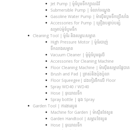
Jet Pump | ម៉ូទ័បូមទឹកក្បាលដំរី
Submersible Pump | ទំលាក់អណ្តូង
Gasoline Water Pump | ម៉ាស៊ីនបូមទឹកប្រើសាំង
Accessories for Pump | គ្រឿងបន្ទាប់បន្សំ
សម្រាប់ម៉ូទ័បូមទឹក
Cleaning Tool | ម៉ូទ័រ និងសម្ភារ:សម្អាត
High Pressure Motor | ម៉ូទ័របាញ់
ទឹកលាងសម្អាត
Vacuum Cleaner | ម៉ូម៉ូទ័បូមធូលី
Accessories for Cleaning Machine
Floor Cleaning Machine | ម៉ាស៊ីនសម្អាតផ្ទៃបាត
Brush and Pad | ច្រាស់និងប៉ុងប៉ូលា
Floor Squeegee| ដងកៀរទឺកលើ Floor
Spray WD40 / WD40
Hose | ទុយោលទឹក
Spray bottle | ធុង Spray
Garden Tool | ការងារសួន
Machine for Garden | ម៉ាស៊ីនថែសួន
Garden Handtool | សម្ភារ:ថែសួន
Hose | ទុយោលទឹក