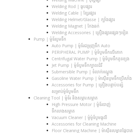
Welding Rod | ធូបផ្សារ
Welding Cable | ខ្សែរផ្សារ
Welding Helmet/Glasse | ក្បាំងផ្សារ
Welding Magnet | កែងឆក់
Welding Accessories | គ្រឿងផ្សារផ្សេងៗទៀត
Pump | ម៉ូទ័របូមទឹក
Auto Pump | ម៉ូទ័រជម្រុញទឹក Auto
PERIPHERAL PUMP | ម៉ូទ័បូមទឹកលើគោក
Centrifugal Water Pump | ម៉ូទ័បូមទឹកគូទខ្យង
Jet Pump | ម៉ូទ័បូមទឹកក្បាលដំរី
Submersible Pump | ទំលាក់អណ្តូង
Gasoline Water Pump | ម៉ាស៊ីនបូមទឹកប្រើសាំង
Accessories for Pump | គ្រឿងបន្ទាប់បន្សំ
សម្រាប់ម៉ូទ័បូមទឹក
Cleaning Tool | ម៉ូទ័រ និងសម្ភារ:សម្អាត
High Pressure Motor | ម៉ូទ័របាញ់
ទឹកលាងសម្អាត
Vacuum Cleaner | ម៉ូម៉ូទ័បូមធូលី
Accessories for Cleaning Machine
Floor Cleaning Machine | ម៉ាស៊ីនសម្អាតផ្ទៃបាត