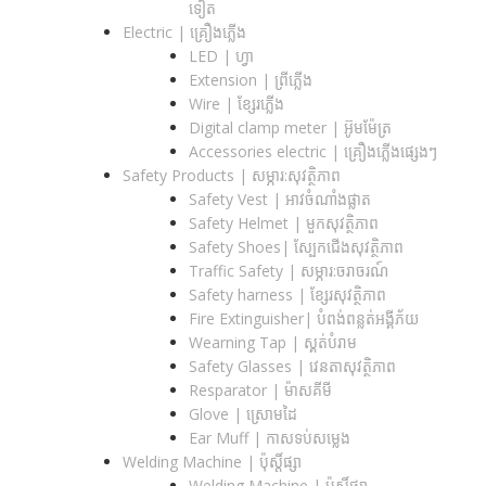
ទៀត
Electric | គ្រឿងភ្លើង
LED | ហ្វា
Extension | ព្រីភ្លើង
Wire | ខ្សែរភ្លើង
Digital clamp meter | អ៊ូមម៉ែត្រ
Accessories electric | គ្រឿងភ្លើងផ្សេងៗ
Safety Products | សម្ភារ:សុវត្ថិភាព
Safety Vest | អាវចំណាំងផ្លាត
Safety Helmet | មួកសុវត្ថិភាព
Safety Shoes| ស្បែកជើងសុវត្ថិភាព
Traffic Safety​ | សម្ភារ:ចរាចរណ៍
Safety harness | ខ្សែរសុវត្ថិភាព
Fire Extinguisher| បំពង់ពន្លត់អង្គីភ័យ
Wearning Tap | ស្គត់បំរាម
Safety Glasses | វេនតាសុវត្ថិភាព
Resparator | ម៉ាសគីមី
Glove | ស្រោមដៃ
Ear Muff | កាសទប់សម្លេង
Welding Machine | ប៉ុស្តិ៍ផ្សា
Welding Machine | ប៉ុស្តិ៍ផ្សា