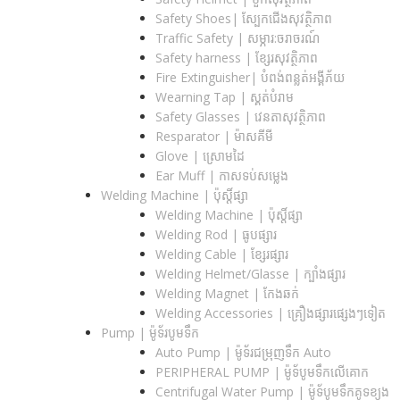
Safety Shoes| ស្បែកជើងសុវត្ថិភាព
Traffic Safety​ | សម្ភារ:ចរាចរណ៍
Safety harness | ខ្សែរសុវត្ថិភាព
Fire Extinguisher| បំពង់ពន្លត់អង្គីភ័យ
Wearning Tap | ស្គត់បំរាម
Safety Glasses | វេនតាសុវត្ថិភាព
Resparator | ម៉ាសគីមី
Glove | ស្រោមដៃ
Ear Muff | កាសទប់សម្លេង
Welding Machine | ប៉ុស្តិ៍ផ្សា
Welding Machine | ប៉ុស្តិ៍ផ្សា
Welding Rod | ធូបផ្សារ
Welding Cable | ខ្សែរផ្សារ
Welding Helmet/Glasse | ក្បាំងផ្សារ
Welding Magnet | កែងឆក់
Welding Accessories | គ្រឿងផ្សារផ្សេងៗទៀត
Pump | ម៉ូទ័របូមទឹក
Auto Pump | ម៉ូទ័រជម្រុញទឹក Auto
PERIPHERAL PUMP | ម៉ូទ័បូមទឹកលើគោក
Centrifugal Water Pump | ម៉ូទ័បូមទឹកគូទខ្យង