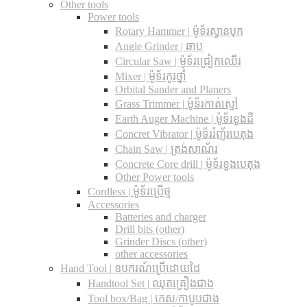
Other tools
Power tools
Rotary Hammer | ម៉ូទ័រស្វានបុក
Angle Grinder | ឆាប
Circular Saw​ | ម៉ូទ័រជ្រៀកឈើរ
Mixer | ម៉ូទ័រកូរថ្នាំ
Orbital Sander and Planers
Grass Trimmer | ម៉ូទ័រកាត់ស្មៅ
Earth Auger Machine | ម៉ូទ័រខួងដី
Concret Vibrator | ម៉ូទ័ររំញ័របេតុង
Chain Saw | ត្រង់សាណ័រ
Concrete Core drill | ម៉ូទ័រខួងបេតុង
Other Power tools
Cordless​ | ម៉ូទ័រប្រើថ្ម
Accessories
Batteries and charger
Drill bits (other)
Grinder Discs (other)
other accessories
Hand Tool | ឧបករណ៍ប្រើដោយដៃ
Handtool Set | ឈុតគ្រឿងជាង
Tool box/Bag | កេស/កាបូបជាង