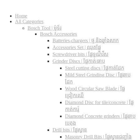
Home
All Categories
Bosch Tool | ម៉ូទ័រ
Bosch Accessories
Batteries-chargers | ថ្ម និងឆ្នាំងសាក
Accessories Set | ឈុតផ្លែ
Screwdriver bits | ផ្លែទួណឺវីស
Grinder Discs |​ ផ្លែកាត់/ឆាប
Steel cutting discs |​ ផ្លែកាត់ដែក
Mild Steel Grinding Disc | ផ្លែឆាប
ដែក
Wood Circular Saw Blade | ផ្លែ
ជ្រៀកឈើ
Diamond Disc for tile/concrete​ | ផ្លែ
កាត់ការ៉ូ
Diamond Concrete grinders | ផ្លែឆាប
បេតុង
Drill bits |​ ផ្លែស្វាន
Masonry Drill Bits |​ ផ្លែស្វានជញ្ជាំង