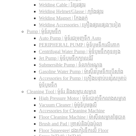
Welding Cable | ខ្សែរផ្សារ
Welding Helmet/Glasse | ក្បាំងផ្សារ
Welding Magnet | កែងឆក់
Welding Accessories | គ្រឿងផ្សារផ្សេងៗទៀត
Pump | ម៉ូទ័របូមទឹក
Auto Pump | ម៉ូទ័រជម្រុញទឹក Auto
PERIPHERAL PUMP | ម៉ូទ័បូមទឹកលើគោក
Centrifugal Water Pump | ម៉ូទ័បូមទឹកគូទខ្យង
Jet Pump | ម៉ូទ័បូមទឹកក្បាលដំរី
Submersible Pump | ទំលាក់អណ្តូង
Gasoline Water Pump | ម៉ាស៊ីនបូមទឹកប្រើសាំង
Accessories for Pump | គ្រឿងបន្ទាប់បន្សំសម្រាប់
ម៉ូទ័បូមទឹក
Cleaning Tool | ម៉ូទ័រ និងសម្ភារ:សម្អាត
High Pressure Motor | ម៉ូទ័របាញ់ទឹកលាងសម្អាត
Vacuum Cleaner | ម៉ូម៉ូទ័បូមធូលី
Accessories for Cleaning Machine
Floor Cleaning Machine | ម៉ាស៊ីនសម្អាតផ្ទៃបាត
Brush and Pad | ច្រាស់និងប៉ុងប៉ូលា
Floor Squeegee| ដងកៀរទឺកលើ Floor