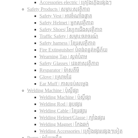
Accessories electric | គ្រឿងភ្លើងផ្សេងៗ
Safety Products | សម្ភារ:សុវត្ថិភាព
Safety Vest | អាវចំណាំងផ្លាត
Safety Helmet | មួកសុវត្ថិភាព
Safety Shoes| ស្បែកជើងសុវត្ថិភាព
Traffic Safety​ | សម្ភារ:ចរាចរណ៍
Safety harness | ខ្សែរសុវត្ថិភាព
Fire Extinguisher| បំពង់ពន្លត់អង្គីភ័យ
Wearning Tap | ស្គត់បំរាម
Safety Glasses | វេនតាសុវត្ថិភាព
Resparator | ម៉ាសគីមី
Glove | ស្រោមដៃ
Ear Muff | កាសទប់សម្លេង
Welding Machine | ប៉ុស្តិ៍ផ្សា
Welding Machine | ប៉ុស្តិ៍ផ្សា
Welding Rod | ធូបផ្សារ
Welding Cable | ខ្សែរផ្សារ
Welding Helmet/Glasse | ក្បាំងផ្សារ
Welding Magnet | កែងឆក់
Welding Accessories | គ្រឿងផ្សារផ្សេងៗទៀត
Pump | ម៉ូទ័របូមទឹក