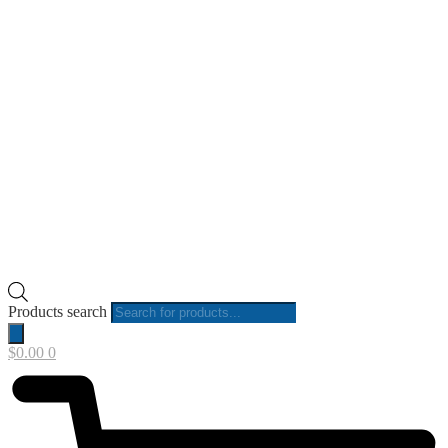
Products search
$
0.00
0