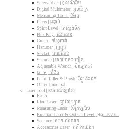
Screwdriver | ទុលណឺវីស
Digital Multimeter | អ៊ូមម៉ែត្រ
Measuring Tools | ម៉ែត្រ
Pliers | ដង្កាប់
Spirit Level | កែវស្ទង់ទឹក
Hex Key | សោរតាន់
Cutter | កន្រ្តៃកាត់
Hammer | ញញួរ
Socket | សោរគ្រាប់
Spanner |​ សោរមាត់ជញ្ជៀន
Adjustable Wrench |​ ម៉ាឡេតដៃ
knife | កាំបិត
Paint Roller & Brush | រឺឡូ និងជក់
Other Handtool
Laser Tool | ឧបករណ៍ឡាស៊ែ
Kapro
Line Laser | ឡាស៊ែបន្ទាត់
Measuring Laser | ម៉ែត្រឡាស៊ែ
Rotation Laser & Optical Level | អូតូ LEVEL
Scanner | ឧបករណ៍រាវរក
Accessories Laser | គ្រឿងផ្សេងៗ