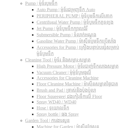
Pump | ម៉ូទ័របូមទឹក
Auto Pump | ម៉ូទ័រជម្រុញទឹក Auto
PERIPHERAL PUMP | ម៉ូទ័បូមទឹកលើគោក
Centrifugal Water Pump | ម៉ូទ័បូមទឹកគូទខ្យង
Jet Pump | ម៉ូទ័បូមទឹកក្បាលដំរី
Submersible Pump | ទំលាក់អណ្តូង
Gasoline Water Pump | ម៉ាស៊ីនបូមទឹកប្រើសាំង
Accessories for Pump | គ្រឿងបន្ទាប់បន្សំសម្រាប់
ម៉ូទ័បូមទឹក
Cleaning Tool | ម៉ូទ័រ និងសម្ភារ:សម្អាត
High Pressure Motor | ម៉ូទ័របាញ់ទឹកលាងសម្អាត
Vacuum Cleaner | ម៉ូម៉ូទ័បូមធូលី
Accessories for Cleaning Machine
Floor Cleaning Machine | ម៉ាស៊ីនសម្អាតផ្ទៃបាត
Brush and Pad | ច្រាស់និងប៉ុងប៉ូលា
Floor Squeegee| ដងកៀរទឺកលើ Floor
Spray WD40 / WD40
Hose | ទុយោលទឹក
Spray bottle | ធុង Spray
Garden Tool | ការងារសួន
Machine for Garden | ម៉ាស៊ីនថែសួន