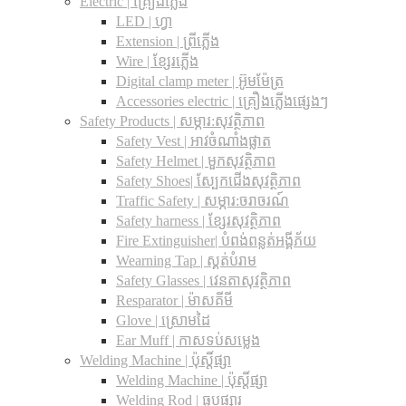
Electric | គ្រឿងភ្លើង
LED | ហ្វា
Extension | ព្រីភ្លើង
Wire | ខ្សែរភ្លើង
Digital clamp meter | អ៊ូមម៉ែត្រ
Accessories electric | គ្រឿងភ្លើងផ្សេងៗ
Safety Products | សម្ភារ:សុវត្ថិភាព
Safety Vest | អាវចំណាំងផ្លាត
Safety Helmet | មួកសុវត្ថិភាព
Safety Shoes| ស្បែកជើងសុវត្ថិភាព
Traffic Safety​ | សម្ភារ:ចរាចរណ៍
Safety harness | ខ្សែរសុវត្ថិភាព
Fire Extinguisher| បំពង់ពន្លត់អង្គីភ័យ
Wearning Tap | ស្គត់បំរាម
Safety Glasses | វេនតាសុវត្ថិភាព
Resparator | ម៉ាសគីមី
Glove | ស្រោមដៃ
Ear Muff | កាសទប់សម្លេង
Welding Machine | ប៉ុស្តិ៍ផ្សា
Welding Machine | ប៉ុស្តិ៍ផ្សា
Welding Rod | ធូបផ្សារ