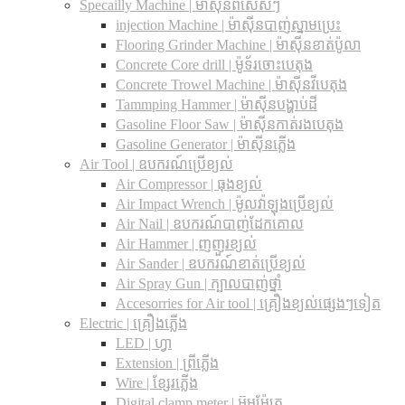
Specailly Machine | ម៉ាស៊ីនពិសេសៗ
injection Machine | ម៉ាស៊ីនបាញ់ស្នាមប្រេះ
Flooring Grinder Machine | ម៉ាស៊ីនខាត់ប៉ូលា
Concrete Core drill | ម៉ូទ័រចោះបេតុង
Concrete Trowel Machine | ម៉ាស៊ីនវីបេតុង
Tammping Hammer | ម៉ាស៊ីនបង្ហាប់ដី
Gasoline Floor Saw | ម៉ាស៊ីនកាត់រងបេតុង
Gasoline Generator | ម៉ាស៊ីនភ្លើង
Air Tool | ឧបករណ៍ប្រើខ្យល់
Air Compressor | ធុងខ្យល់
Air Impact Wrench | ម៉ូលវ៉ាឡុងប្រើខ្យល់
Air Nail | ឧបករណ៍បាញ់ដែកគោល
Air Hammer | ញញួរខ្យល់
Air Sander | ឧបករណ៍ខាត់ប្រើខ្យល់
Air Spray Gun | ក្បាលបាញ់ថ្នាំ
Accesorries for Air tool | គ្រឿងខ្យល់ផ្សេងៗទៀត
Electric | គ្រឿងភ្លើង
LED | ហ្វា
Extension | ព្រីភ្លើង
Wire | ខ្សែរភ្លើង
Digital clamp meter | អ៊ូមម៉ែត្រ