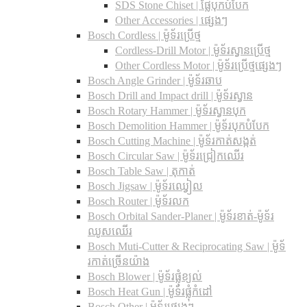
SDS Stone Chiset |​ ផ្លែបុកបំបែក
Other Accessories | ផ្សេងៗ
Bosch Cordless | ម៉ូទ័រប្រើថ្ម
Cordless-Drill Motor | ម៉ូទ័រស្វានប្រើថ្ម
Other Cordless Motor | ម៉ូទ័រប្រើថ្មផ្សេងៗ
Bosch Angle Grinder | ម៉ូទ័រឆាប
Bosch Drill and Impact drill | ម៉ូទ័រស្វាន
Bosch Rotary Hammer | ម៉ូទ័រស្វានបុក
Bosch Demolition Hammer | ម៉ូទ័របុកបំបែក
Bosch Cutting Machine | ម៉ូទ័រកាត់សង្កត់
Bosch Circular Saw | ម៉ូទ័រជ្រៀកឈើរ
Bosch Table Saw | តុកាត់
Bosch Jigsaw | ម៉ូទ័រឈ្វៀល
Bosch Router | ម៉ូទ័រលក
Bosch Orbital Sander-Planer​ | ម៉ូទ័រខាត់-ម៉ូទ័រ
ឈូសឈើរ
Bosch Muti-Cutter & Reciprocating Saw​ | ម៉ូទ័
រកាត់ច្រើនយ៉ាង
Bosch Blower | ម៉ូទ័រផ្លុំខ្យល់
Bosch Heat Gun | ម៉ូទ័រផ្លុំកំដៅ
Bosch Other | ម៉ូទ័រផ្សេងៗ