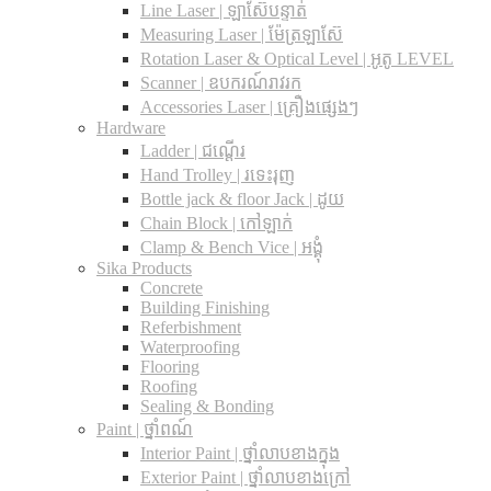
Line Laser | ឡាស៊ែបន្ទាត់
Measuring Laser | ម៉ែត្រឡាស៊ែ
Rotation Laser & Optical Level | អូតូ LEVEL
Scanner | ឧបករណ៍រាវរក
Accessories Laser | គ្រឿងផ្សេងៗ
Hardware
Ladder | ជណ្តើរ
Hand Trolley | រទេះរុញ
Bottle jack & floor Jack​ | ដូយ
Chain Block | កៅឡាក់
Clamp & Bench Vice | អង្គុំ
Sika Products
Concrete
Building Finishing
Referbishment
Waterproofing
Flooring
Roofing
Sealing & Bonding
Paint | ថ្នាំពណ៍
Interior Paint | ថ្នាំលាបខាងក្នុង
Exterior Paint | ថ្នាំលាបខាងក្រៅ