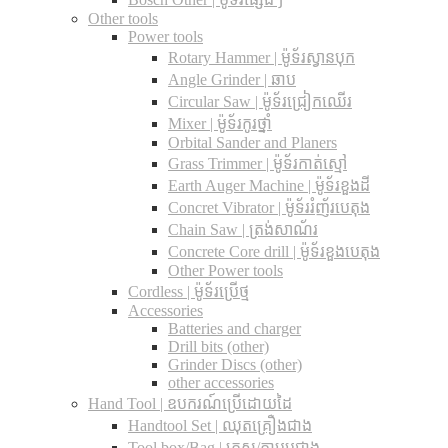
Other tools
Power tools
Rotary Hammer | ម៉ូទ័រស្វានបុក
Angle Grinder | ឆាប
Circular Saw​ | ម៉ូទ័រជ្រៀកឈើរ
Mixer | ម៉ូទ័រកូរថ្នាំ
Orbital Sander and Planers
Grass Trimmer | ម៉ូទ័រកាត់ស្មៅ
Earth Auger Machine | ម៉ូទ័រខួងដី
Concret Vibrator | ម៉ូទ័ររំញ័របេតុង
Chain Saw | ត្រង់សាណ័រ
Concrete Core drill | ម៉ូទ័រខួងបេតុង
Other Power tools
Cordless​ | ម៉ូទ័រប្រើថ្ម
Accessories
Batteries and charger
Drill bits (other)
Grinder Discs (other)
other accessories
Hand Tool | ឧបករណ៍ប្រើដោយដៃ
Handtool Set | ឈុតគ្រឿងជាង
Tool box/Bag | កេស/កាបូបជាង