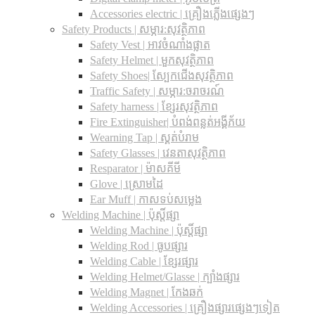
Accessories electric | គ្រឿងភ្លើងផ្សេងៗ
Safety Products | សម្ភារ:សុវត្ថិភាព
Safety Vest | អាវចំណាំងផ្លាត
Safety Helmet | មួកសុវត្ថិភាព
Safety Shoes| ស្បែកជើងសុវត្ថិភាព
Traffic Safety​ | សម្ភារ:ចរាចរណ៍
Safety harness | ខ្សែរសុវត្ថិភាព
Fire Extinguisher| បំពង់ពន្លត់អង្គីភ័យ
Wearning Tap | ស្គត់បំរាម
Safety Glasses | វេនតាសុវត្ថិភាព
Resparator | ម៉ាសគីមី
Glove | ស្រោមដៃ
Ear Muff | កាសទប់សម្លេង
Welding Machine | ប៉ុស្តិ៍ផ្សា
Welding Machine | ប៉ុស្តិ៍ផ្សា
Welding Rod | ធូបផ្សារ
Welding Cable | ខ្សែរផ្សារ
Welding Helmet/Glasse | ក្បាំងផ្សារ
Welding Magnet | កែងឆក់
Welding Accessories | គ្រឿងផ្សារផ្សេងៗទៀត