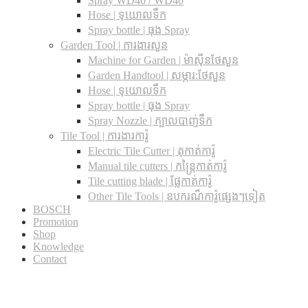
Spray WD40 / WD40
Hose | ទុយោលទឹក
Spray bottle | ធុង Spray
Garden Tool | ការងារសួន
Machine for Garden | ម៉ាស៊ីនថែសួន
Garden Handtool | សម្ភារ:ថែសួន
Hose | ទុយោលទឹក
Spray bottle | ធុង Spray
Spray Nozzle | ក្បាលបាញ់ទឹក
Tile Tool | ការងារការ៉ូ
Electric Tile Cutter | តុកាត់ការ៉ូ
Manual tile cutters | កន្ត្រៃកាត់ការ៉ូ
Tile cutting blade | ផ្លែកាត់ការ៉ូ
Other Tile Tools | ឧបករណ៏ការ៉ូផ្សេងៗទៀត
BOSCH
Promotion
Shop
Knowledge
Contact