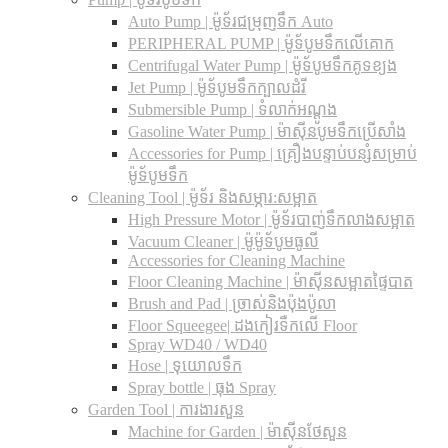
Auto Pump | ម៉ូទ័រជម្រុញទឹក Auto
PERIPHERAL PUMP | ម៉ូទ័បូមទឹកលើគោក
Centrifugal Water Pump | ម៉ូទ័បូមទឹកគូទខ្យង
Jet Pump | ម៉ូទ័បូមទឹកក្បាលដំរី
Submersible Pump | ទំលាក់អណ្តូង
Gasoline Water Pump | ម៉ាស៊ីនបូមទឹកប្រើសាំង
Accessories for Pump | គ្រឿងបន្ទាប់បន្សំសម្រាប់
ម៉ូទ័បូមទឹក
Cleaning Tool | ម៉ូទ័រ និងសម្ភារ:សម្អាត
High Pressure Motor | ម៉ូទ័របាញ់ទឹកលាងសម្អាត
Vacuum Cleaner | ម៉ូម៉ូទ័បូមធូលី
Accessories for Cleaning Machine
Floor Cleaning Machine | ម៉ាស៊ីនសម្អាតផ្ទៃបាត
Brush and Pad | ច្រាស់និងប៉ុងប៉ូលា
Floor Squeegee| ដងកៀរទឺកលើ Floor
Spray WD40 / WD40
Hose | ទុយោលទឹក
Spray bottle | ធុង Spray
Garden Tool | ការងារសួន
Machine for Garden | ម៉ាស៊ីនថែសួន