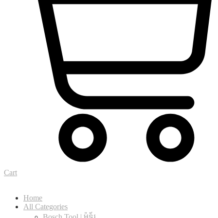
Cart
Home
All Categories
Bosch Tool | ម៉ូទ័រ