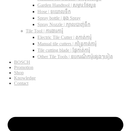
Garden Handtool | សម្ភារ:ថែសួន
Hose | ទុយោលទឹក
Spray bottle | ធុង Spray
Spray Nozzle | ក្បាលបាញ់ទឹក
Tile Tool | ការងារការ៉ូ
Electric Tile Cutter | តុកាត់ការ៉ូ
Manual tile cutters | កន្ត្រៃកាត់ការ៉ូ
Tile cutting blade | ផ្លែកាត់ការ៉ូ
Other Tile Tools | ឧបករណ៏ការ៉ូផ្សេងៗទៀត
BOSCH
Promotion
Shop
Knowledge
Contact