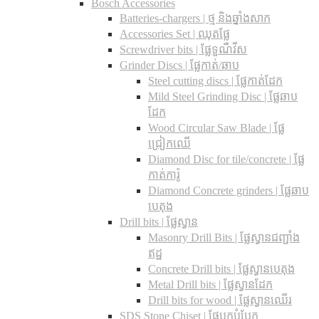
Bosch Accessories
Batteries-chargers | ថ្ម និងឆ្នាំងសាក
Accessories Set | ឈុតផ្លែ
Screwdriver bits | ផ្លែទួណឺវីស
Grinder Discs |​ ផ្លែកាត់/ឆាប
Steel cutting discs |​ ផ្លែកាត់ដែក
Mild Steel Grinding Disc | ផ្លែឆាប
ដែក
Wood Circular Saw Blade | ផ្លែ
ជ្រៀកឈើ
Diamond Disc for tile/concrete​ | ផ្លែ
កាត់ការ៉ូ
Diamond Concrete grinders | ផ្លែឆាប
បេតុង
Drill bits |​ ផ្លែស្វាន
Masonry Drill Bits |​ ផ្លែស្វានជញ្ជាំង
ឥដ្ឋ
Concrete Drill bits |​ ផ្លែស្វានបេតុង
Metal Drill bits |​ ផ្លែស្វានដែក
Drill bits for wood |​ ផ្លែស្វានឈើរ
SDS Stone Chiset |​ ផ្លែបុកបំបែក