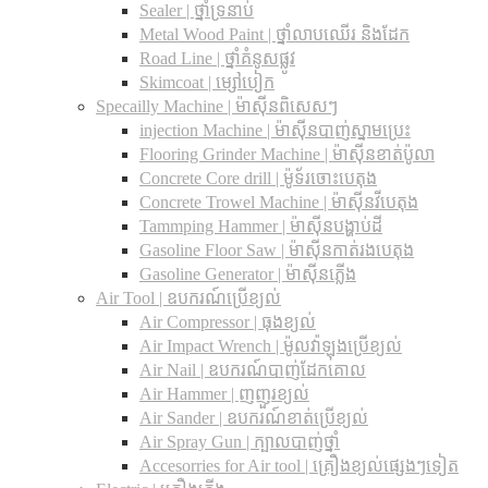
Sealer | ថ្នាំទ្រនាប់
Metal Wood Paint | ថ្នាំលាបឈើរ និងដែក
Road Line | ថ្នាំគំនូសផ្លូវ
Skimcoat | ម្សៅបៀក
Specailly Machine | ម៉ាស៊ីនពិសេសៗ
injection Machine | ម៉ាស៊ីនបាញ់ស្នាមប្រេះ
Flooring Grinder Machine | ម៉ាស៊ីនខាត់ប៉ូលា
Concrete Core drill | ម៉ូទ័រចោះបេតុង
Concrete Trowel Machine | ម៉ាស៊ីនវីបេតុង
Tammping Hammer | ម៉ាស៊ីនបង្ហាប់ដី
Gasoline Floor Saw | ម៉ាស៊ីនកាត់រងបេតុង
Gasoline Generator | ម៉ាស៊ីនភ្លើង
Air Tool | ឧបករណ៍ប្រើខ្យល់
Air Compressor | ធុងខ្យល់
Air Impact Wrench | ម៉ូលវ៉ាឡុងប្រើខ្យល់
Air Nail | ឧបករណ៍បាញ់ដែកគោល
Air Hammer | ញញួរខ្យល់
Air Sander | ឧបករណ៍ខាត់ប្រើខ្យល់
Air Spray Gun | ក្បាលបាញ់ថ្នាំ
Accesorries for Air tool | គ្រឿងខ្យល់ផ្សេងៗទៀត