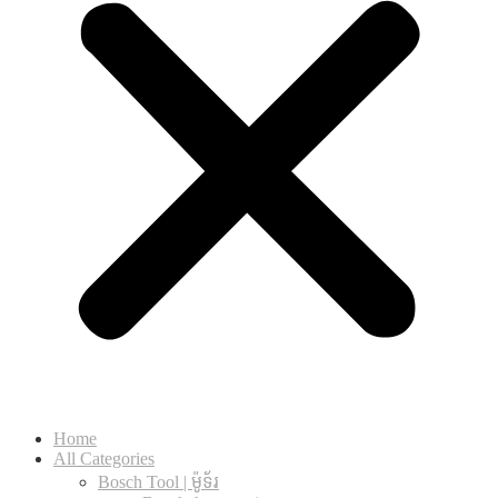
Home
All Categories
Bosch Tool | ម៉ូទ័រ