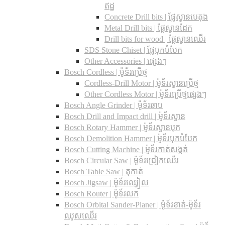
ឥដ្ឋ
Concrete Drill bits |​ ផ្លែស្វានបេតុង
Metal Drill bits |​ ផ្លែស្វានដែក
Drill bits for wood |​ ផ្លែស្វានឈើរ
SDS Stone Chiset |​ ផ្លែបុកបំបែក
Other Accessories | ផ្សេងៗ
Bosch Cordless | ម៉ូទ័រប្រើថ្ម
Cordless-Drill Motor | ម៉ូទ័រស្វានប្រើថ្ម
Other Cordless Motor | ម៉ូទ័រប្រើថ្មផ្សេងៗ
Bosch Angle Grinder | ម៉ូទ័រឆាប
Bosch Drill and Impact drill | ម៉ូទ័រស្វាន
Bosch Rotary Hammer | ម៉ូទ័រស្វានបុក
Bosch Demolition Hammer | ម៉ូទ័របុកបំបែក
Bosch Cutting Machine | ម៉ូទ័រកាត់សង្កត់
Bosch Circular Saw | ម៉ូទ័រជ្រៀកឈើរ
Bosch Table Saw | តុកាត់
Bosch Jigsaw | ម៉ូទ័រឈ្វៀល
Bosch Router | ម៉ូទ័រលក
Bosch Orbital Sander-Planer​ | ម៉ូទ័រខាត់-ម៉ូទ័រ
ឈូសឈើរ