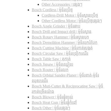
Other Accessories | ផ្សេងៗ
Bosch Cordless | ម៉ូទ័រប្រើថ្ម
Cordless-Drill Motor | ម៉ូទ័រស្វានប្រើថ្ម
Other Cordless Motor | ម៉ូទ័រប្រើថ្មផ្សេងៗ
Bosch Angle Grinder | ម៉ូទ័រឆាប
Bosch Drill and Impact drill | ម៉ូទ័រស្វាន
Bosch Rotary Hammer | ម៉ូទ័រស្វានបុក
Bosch Demolition Hammer | ម៉ូទ័របុកបំបែក
Bosch Cutting Machine | ម៉ូទ័រកាត់សង្កត់
Bosch Circular Saw | ម៉ូទ័រជ្រៀកឈើរ
Bosch Table Saw | តុកាត់
Bosch Jigsaw | ម៉ូទ័រឈ្វៀល
Bosch Router | ម៉ូទ័រលក
Bosch Orbital Sander-Planer​ | ម៉ូទ័រខាត់-ម៉ូទ័រ
ឈូសឈើរ
Bosch Muti-Cutter & Reciprocating Saw​ | ម៉ូទ័
រកាត់ច្រើនយ៉ាង
Bosch Blower | ម៉ូទ័រផ្លុំខ្យល់
Bosch Heat Gun | ម៉ូទ័រផ្លុំកំដៅ
Bosch Other | ម៉ូទ័រផ្សេងៗ