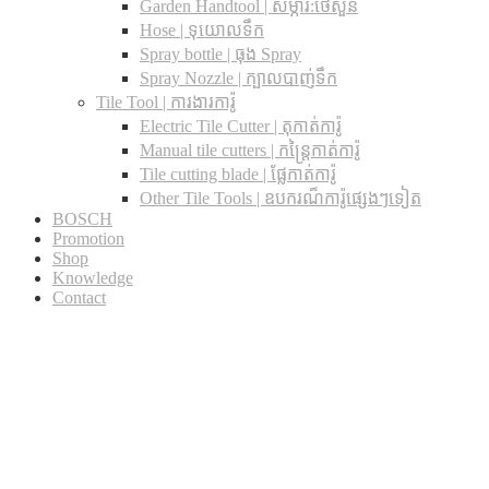
Garden Handtool | សម្ភារ:ថែសួន
Hose | ទុយោលទឹក
Spray bottle | ធុង Spray
Spray Nozzle | ក្បាលបាញ់ទឹក
Tile Tool | ការងារការ៉ូ
Electric Tile Cutter | តុកាត់ការ៉ូ
Manual tile cutters | កន្ត្រៃកាត់ការ៉ូ
Tile cutting blade | ផ្លែកាត់ការ៉ូ
Other Tile Tools | ឧបករណ៏ការ៉ូផ្សេងៗទៀត
BOSCH
Promotion
Shop
Knowledge
Contact