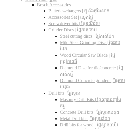
Bosch Accessories
Batteries-chargers | ថ្ម និងឆ្នាំងសាក
Accessories Set | ឈុតផ្លែ
Screwdriver bits | ផ្លែទួណឺវីស
Grinder Discs |​ ផ្លែកាត់/ឆាប
Steel cutting discs |​ ផ្លែកាត់ដែក
Mild Steel Grinding Disc | ផ្លែឆាប
ដែក
Wood Circular Saw Blade | ផ្លែ
ជ្រៀកឈើ
Diamond Disc for tile/concrete​ | ផ្លែ
កាត់ការ៉ូ
Diamond Concrete grinders | ផ្លែឆាប
បេតុង
Drill bits |​ ផ្លែស្វាន
Masonry Drill Bits |​ ផ្លែស្វានជញ្ជាំង
ឥដ្ឋ
Concrete Drill bits |​ ផ្លែស្វានបេតុង
Metal Drill bits |​ ផ្លែស្វានដែក
Drill bits for wood |​ ផ្លែស្វានឈើរ