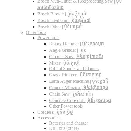
Bosch Muti-Cutter & Reciprocating Saw​ | ម៉ូទ័
រកាត់ច្រើនយ៉ាង
Bosch Blower | ម៉ូទ័រផ្លុំខ្យល់
Bosch Heat Gun | ម៉ូទ័រផ្លុំកំដៅ
Bosch Other | ម៉ូទ័រផ្សេងៗ
Other tools
Power tools
Rotary Hammer | ម៉ូទ័រស្វានបុក
Angle Grinder | ឆាប
Circular Saw​ | ម៉ូទ័រជ្រៀកឈើរ
Mixer | ម៉ូទ័រកូរថ្នាំ
Orbital Sander and Planers
Grass Trimmer | ម៉ូទ័រកាត់ស្មៅ
Earth Auger Machine | ម៉ូទ័រខួងដី
Concret Vibrator | ម៉ូទ័ររំញ័របេតុង
Chain Saw | ត្រង់សាណ័រ
Concrete Core drill | ម៉ូទ័រខួងបេតុង
Other Power tools
Cordless​ | ម៉ូទ័រប្រើថ្ម
Accessories
Batteries and charger
Drill bits (other)