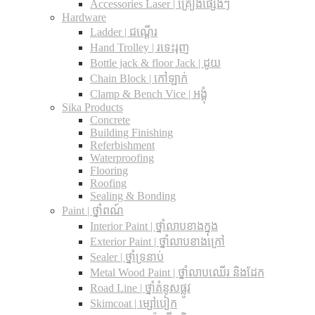
Accessories Laser | គ្រឿងផ្សេងៗ
Hardware
Ladder | ជណ្តើរ
Hand Trolley | រទេះរុញ
Bottle jack & floor Jack​ | ដូយ
Chain Block | កៅឡាក់
Clamp & Bench Vice | អង្គុំ
Sika Products
Concrete
Building Finishing
Referbishment
Waterproofing
Flooring
Roofing
Sealing & Bonding
Paint | ថ្នាំពណ៍
Interior Paint | ថ្នាំលាបខាងក្នុង
Exterior Paint | ថ្នាំលាបខាងក្រៅ
Sealer | ថ្នាំទ្រនាប់
Metal Wood Paint | ថ្នាំលាបឈើរ និងដែក
Road Line | ថ្នាំគំនូសផ្លូវ
Skimcoat | ម្សៅបៀក