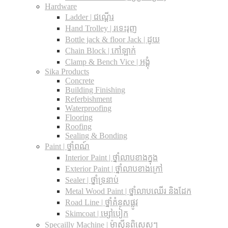
Hardware
Ladder | ជណ្តើរ
Hand Trolley | រទេះរុញ
Bottle jack & floor Jack​ | ដូយ
Chain Block | កៅឡាក់
Clamp & Bench Vice | អង្គុំ
Sika Products
Concrete
Building Finishing
Referbishment
Waterproofing
Flooring
Roofing
Sealing & Bonding
Paint | ថ្នាំពណ៍
Interior Paint | ថ្នាំលាបខាងក្នុង
Exterior Paint | ថ្នាំលាបខាងក្រៅ
Sealer | ថ្នាំទ្រនាប់
Metal Wood Paint | ថ្នាំលាបឈើរ និងដែក
Road Line | ថ្នាំគំនូសផ្លូវ
Skimcoat | ម្សៅបៀក
Specailly Machine | ម៉ាស៊ីនពិសេសៗ