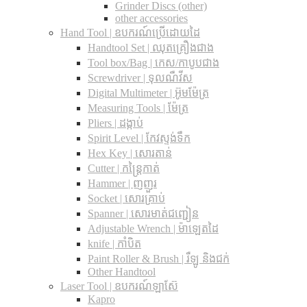
Grinder Discs (other)
other accessories
Hand Tool | ឧបករណ៍ប្រើដោយដៃ
Handtool Set | ឈុតគ្រឿងជាង
Tool box/Bag | កេស/កាបូបជាង
Screwdriver | ទុលណឺវីស
Digital Multimeter | អ៊ូមម៉ែត្រ
Measuring Tools | ម៉ែត្រ
Pliers | ដង្កាប់
Spirit Level | កែវស្ទង់ទឹក
Hex Key | សោរតាន់
Cutter | កន្រ្តៃកាត់
Hammer | ញញួរ
Socket | សោរគ្រាប់
Spanner |​ សោរមាត់ជញ្ជៀន
Adjustable Wrench |​ ម៉ាឡេតដៃ
knife | កាំបិត
Paint Roller & Brush | រឺឡូ និងជក់
Other Handtool
Laser Tool | ឧបករណ៍ឡាស៊ែ
Kapro