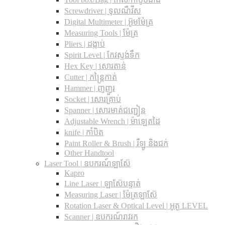
Screwdriver | ទុលណឺវីស
Digital Multimeter | អ៊ូមម៉ែត្រ
Measuring Tools | ម៉ែត្រ
Pliers | ដង្កាប់
Spirit Level | កែវស្ទង់ទឹក
Hex Key | សោរតាន់
Cutter | កន្រ្តៃកាត់
Hammer | ញញួរ
Socket | សោរគ្រាប់
Spanner |​ សោរមាត់ជញ្ជៀន
Adjustable Wrench |​ ម៉ាឡេតដៃ
knife | កាំបិត
Paint Roller & Brush | រឺឡូ និងជក់
Other Handtool
Laser Tool | ឧបករណ៍ឡាស៊ែ
Kapro
Line Laser | ឡាស៊ែបន្ទាត់
Measuring Laser | ម៉ែត្រឡាស៊ែ
Rotation Laser & Optical Level | អូតូ LEVEL
Scanner | ឧបករណ៍រាវរក