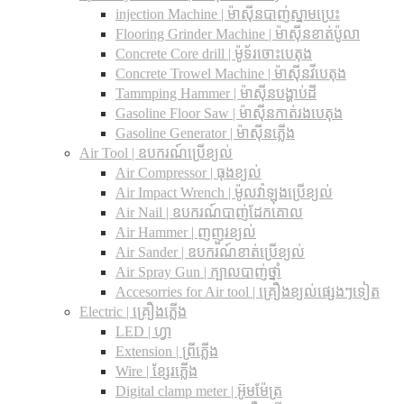
injection Machine | ម៉ាស៊ីនបាញ់ស្នាមប្រេះ
Flooring Grinder Machine | ម៉ាស៊ីនខាត់ប៉ូលា
Concrete Core drill | ម៉ូទ័រចោះបេតុង
Concrete Trowel Machine | ម៉ាស៊ីនវីបេតុង
Tammping Hammer | ម៉ាស៊ីនបង្ហាប់ដី
Gasoline Floor Saw | ម៉ាស៊ីនកាត់រងបេតុង
Gasoline Generator | ម៉ាស៊ីនភ្លើង
Air Tool | ឧបករណ៍ប្រើខ្យល់
Air Compressor | ធុងខ្យល់
Air Impact Wrench | ម៉ូលវ៉ាឡុងប្រើខ្យល់
Air Nail | ឧបករណ៍បាញ់ដែកគោល
Air Hammer | ញញួរខ្យល់
Air Sander | ឧបករណ៍ខាត់ប្រើខ្យល់
Air Spray Gun | ក្បាលបាញ់ថ្នាំ
Accesorries for Air tool | គ្រឿងខ្យល់ផ្សេងៗទៀត
Electric | គ្រឿងភ្លើង
LED | ហ្វា
Extension | ព្រីភ្លើង
Wire | ខ្សែរភ្លើង
Digital clamp meter | អ៊ូមម៉ែត្រ