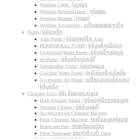
Welding Cable | ខ្សែរផ្សារ
Welding Helmet/Glasse | ក្បាំងផ្សារ
Welding Magnet | កែងឆក់
Welding Accessories | គ្រឿងផ្សារផ្សេងៗទៀត
Pump | ម៉ូទ័របូមទឹក
Auto Pump | ម៉ូទ័រជម្រុញទឹក Auto
PERIPHERAL PUMP | ម៉ូទ័បូមទឹកលើគោក
Centrifugal Water Pump | ម៉ូទ័បូមទឹកគូទខ្យង
Jet Pump | ម៉ូទ័បូមទឹកក្បាលដំរី
Submersible Pump | ទំលាក់អណ្តូង
Gasoline Water Pump | ម៉ាស៊ីនបូមទឹកប្រើសាំង
Accessories for Pump | គ្រឿងបន្ទាប់បន្សំសម្រាប់
ម៉ូទ័បូមទឹក
Cleaning Tool | ម៉ូទ័រ និងសម្ភារ:សម្អាត
High Pressure Motor | ម៉ូទ័របាញ់ទឹកលាងសម្អាត
Vacuum Cleaner | ម៉ូម៉ូទ័បូមធូលី
Accessories for Cleaning Machine
Floor Cleaning Machine | ម៉ាស៊ីនសម្អាតផ្ទៃបាត
Brush and Pad | ច្រាស់និងប៉ុងប៉ូលា
Floor Squeegee| ដងកៀរទឺកលើ Floor