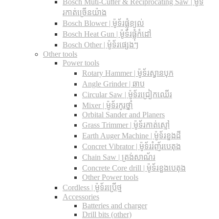
Bosch Muti-Cutter & Reciprocating Saw​ | ម៉ូទ័
រកាត់ច្រើនយ៉ាង
Bosch Blower | ម៉ូទ័រផ្លុំខ្យល់
Bosch Heat Gun | ម៉ូទ័រផ្លុំកំដៅ
Bosch Other | ម៉ូទ័រផ្សេងៗ
Other tools
Power tools
Rotary Hammer | ម៉ូទ័រស្វានបុក
Angle Grinder | ឆាប
Circular Saw​ | ម៉ូទ័រជ្រៀកឈើរ
Mixer | ម៉ូទ័រកូរថ្នាំ
Orbital Sander and Planers
Grass Trimmer | ម៉ូទ័រកាត់ស្មៅ
Earth Auger Machine | ម៉ូទ័រខួងដី
Concret Vibrator | ម៉ូទ័ររំញ័របេតុង
Chain Saw | ត្រង់សាណ័រ
Concrete Core drill | ម៉ូទ័រខួងបេតុង
Other Power tools
Cordless​ | ម៉ូទ័រប្រើថ្ម
Accessories
Batteries and charger
Drill bits (other)