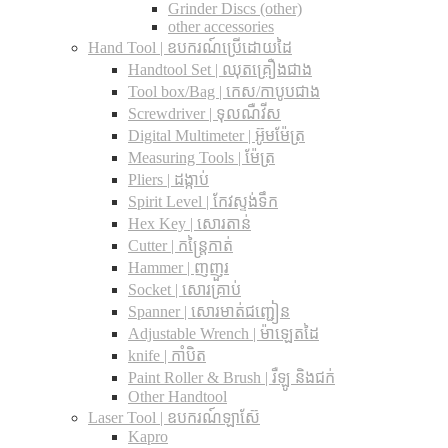
Grinder Discs (other)
other accessories
Hand Tool | ឧបករណ៍ប្រើដោយដៃ
Handtool Set | ឈុតគ្រឿងជាង
Tool box/Bag | កេស/កាបូបជាង
Screwdriver | ទុលណឺវីស
Digital Multimeter | អ៊ូមម៉ែត្រ
Measuring Tools | ម៉ែត្រ
Pliers | ដង្កាប់
Spirit Level | កែវស្ទង់ទឹក
Hex Key | សោរតាន់
Cutter | កន្រ្តៃកាត់
Hammer | ញញួរ
Socket | សោរគ្រាប់
Spanner |​ សោរមាត់ជញ្ជៀន
Adjustable Wrench |​ ម៉ាឡេតដៃ
knife | កាំបិត
Paint Roller & Brush | រឺឡូ និងជក់
Other Handtool
Laser Tool | ឧបករណ៍ឡាស៊ែ
Kapro