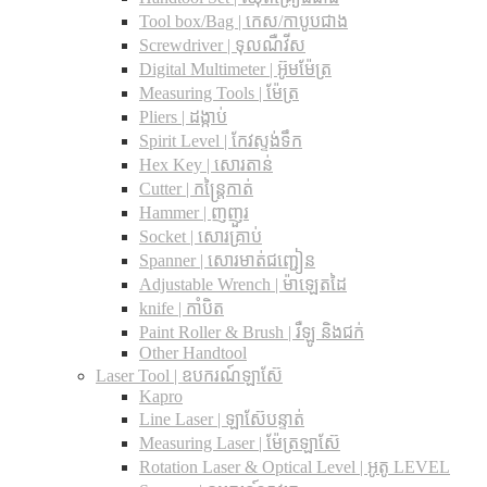
Tool box/Bag | កេស/កាបូបជាង
Screwdriver | ទុលណឺវីស
Digital Multimeter | អ៊ូមម៉ែត្រ
Measuring Tools | ម៉ែត្រ
Pliers | ដង្កាប់
Spirit Level | កែវស្ទង់ទឹក
Hex Key | សោរតាន់
Cutter | កន្រ្តៃកាត់
Hammer | ញញួរ
Socket | សោរគ្រាប់
Spanner |​ សោរមាត់ជញ្ជៀន
Adjustable Wrench |​ ម៉ាឡេតដៃ
knife | កាំបិត
Paint Roller & Brush | រឺឡូ និងជក់
Other Handtool
Laser Tool | ឧបករណ៍ឡាស៊ែ
Kapro
Line Laser | ឡាស៊ែបន្ទាត់
Measuring Laser | ម៉ែត្រឡាស៊ែ
Rotation Laser & Optical Level | អូតូ LEVEL