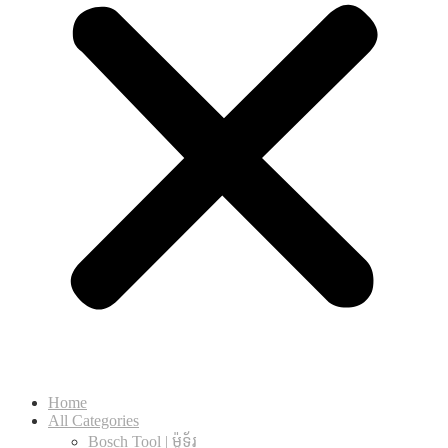
Home
All Categories
Bosch Tool | ម៉ូទ័រ