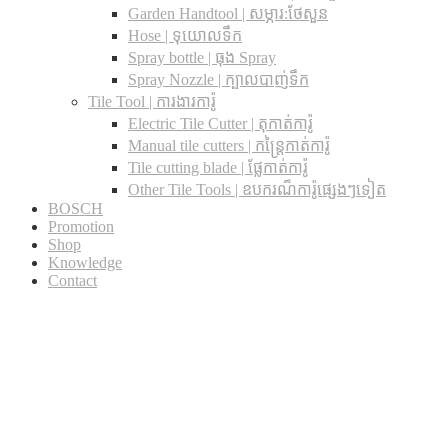
Garden Handtool | សម្ភារ:ថែសួន
Hose | ទុយោលទឹក
Spray bottle | ធុង Spray
Spray Nozzle | ក្បាលបាញ់ទឹក
Tile Tool | ការងារការ៉ូ
Electric Tile Cutter | តុកាត់ការ៉ូ
Manual tile cutters | កន្ត្រៃកាត់ការ៉ូ
Tile cutting blade | ផ្លែកាត់ការ៉ូ
Other Tile Tools | ឧបករណ៏ការ៉ូផ្សេងៗទៀត
BOSCH
Promotion
Shop
Knowledge
Contact