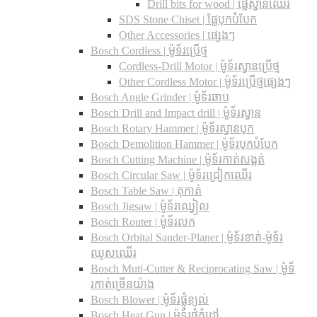
Drill bits for wood |​ ផ្លែស្វានឈើរ
SDS Stone Chiset |​ ផ្លែបុកបំបែក
Other Accessories | ផ្សេងៗ
Bosch Cordless | ម៉ូទ័រប្រើថ្ម
Cordless-Drill Motor | ម៉ូទ័រស្វានប្រើថ្ម
Other Cordless Motor | ម៉ូទ័រប្រើថ្មផ្សេងៗ
Bosch Angle Grinder | ម៉ូទ័រឆាប
Bosch Drill and Impact drill | ម៉ូទ័រស្វាន
Bosch Rotary Hammer | ម៉ូទ័រស្វានបុក
Bosch Demolition Hammer | ម៉ូទ័របុកបំបែក
Bosch Cutting Machine | ម៉ូទ័រកាត់សង្កត់
Bosch Circular Saw | ម៉ូទ័រជ្រៀកឈើរ
Bosch Table Saw | តុកាត់
Bosch Jigsaw | ម៉ូទ័រឈ្វៀល
Bosch Router | ម៉ូទ័រលក
Bosch Orbital Sander-Planer​ | ម៉ូទ័រខាត់-ម៉ូទ័រ
ឈូសឈើរ
Bosch Muti-Cutter & Reciprocating Saw​ | ម៉ូទ័
រកាត់ច្រើនយ៉ាង
Bosch Blower | ម៉ូទ័រផ្លុំខ្យល់
Bosch Heat Gun | ម៉ូទ័រផ្លុំកំដៅ