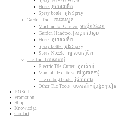
Spray WD40 / WD40
Hose | ទុយោលទឹក
Spray bottle | ធុង Spray
Garden Tool | ការងារសួន
Machine for Garden | ម៉ាស៊ីនថែសួន
Garden Handtool | សម្ភារ:ថែសួន
Hose | ទុយោលទឹក
Spray bottle | ធុង Spray
Spray Nozzle | ក្បាលបាញ់ទឹក
Tile Tool | ការងារការ៉ូ
Electric Tile Cutter | តុកាត់ការ៉ូ
Manual tile cutters | កន្ត្រៃកាត់ការ៉ូ
Tile cutting blade | ផ្លែកាត់ការ៉ូ
Other Tile Tools | ឧបករណ៏ការ៉ូផ្សេងៗទៀត
BOSCH
Promotion
Shop
Knowledge
Contact