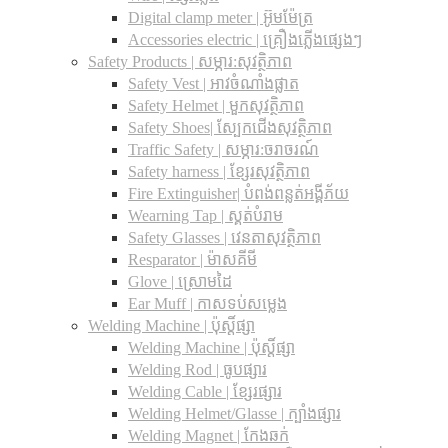
Digital clamp meter | អ៊ូមម៉ែត្រ
Accessories electric | គ្រឿងភ្លើងផ្សេងៗ
Safety Products | សម្ភារ:សុវត្ថិភាព
Safety Vest | អាវចំណាំងផ្លាត
Safety Helmet | មួកសុវត្ថិភាព
Safety Shoes| ស្បែកជើងសុវត្ថិភាព
Traffic Safety​ | សម្ភារ:ចរាចរណ៍
Safety harness | ខ្សែរសុវត្ថិភាព
Fire Extinguisher| បំពង់ពន្លត់អង្គីភ័យ
Wearning Tap | ស្គត់បំរាម
Safety Glasses | វេនតាសុវត្ថិភាព
Resparator | ម៉ាសគីមី
Glove | ស្រោមដៃ
Ear Muff | កាសទប់សម្លេង
Welding Machine | ប៉ុស្តិ៍ផ្សា
Welding Machine | ប៉ុស្តិ៍ផ្សា
Welding Rod | ធូបផ្សារ
Welding Cable | ខ្សែរផ្សារ
Welding Helmet/Glasse | ក្បាំងផ្សារ
Welding Magnet | កែងឆក់