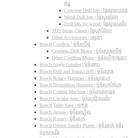
ឥដ្ឋ
Concrete Drill bits |​ ផ្លែស្វានបេតុង
Metal Drill bits |​ ផ្លែស្វានដែក
Drill bits for wood |​ ផ្លែស្វានឈើរ
SDS Stone Chiset |​ ផ្លែបុកបំបែក
Other Accessories | ផ្សេងៗ
Bosch Cordless | ម៉ូទ័រប្រើថ្ម
Cordless-Drill Motor | ម៉ូទ័រស្វានប្រើថ្ម
Other Cordless Motor | ម៉ូទ័រប្រើថ្មផ្សេងៗ
Bosch Angle Grinder | ម៉ូទ័រឆាប
Bosch Drill and Impact drill | ម៉ូទ័រស្វាន
Bosch Rotary Hammer | ម៉ូទ័រស្វានបុក
Bosch Demolition Hammer | ម៉ូទ័របុកបំបែក
Bosch Cutting Machine | ម៉ូទ័រកាត់សង្កត់
Bosch Circular Saw | ម៉ូទ័រជ្រៀកឈើរ
Bosch Table Saw | តុកាត់
Bosch Jigsaw | ម៉ូទ័រឈ្វៀល
Bosch Router | ម៉ូទ័រលក
Bosch Orbital Sander-Planer​ | ម៉ូទ័រខាត់-ម៉ូទ័រ
ឈូសឈើរ