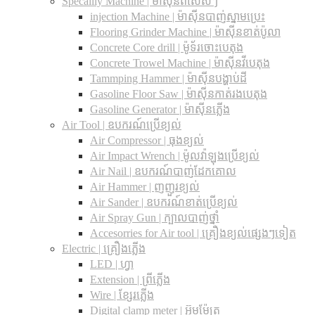
Specailly Machine | ម៉ាស៊ីនពិសេសៗ
injection Machine | ម៉ាស៊ីនបាញ់ស្នាមប្រេះ
Flooring Grinder Machine | ម៉ាស៊ីនខាត់ប៉ូលា
Concrete Core drill | ម៉ូទ័រចោះបេតុង
Concrete Trowel Machine | ម៉ាស៊ីនវីបេតុង
Tammping Hammer | ម៉ាស៊ីនបង្ហាប់ដី
Gasoline Floor Saw | ម៉ាស៊ីនកាត់រងបេតុង
Gasoline Generator | ម៉ាស៊ីនភ្លើង
Air Tool | ឧបករណ៍ប្រើខ្យល់
Air Compressor | ធុងខ្យល់
Air Impact Wrench | ម៉ូលវ៉ាឡុងប្រើខ្យល់
Air Nail | ឧបករណ៍បាញ់ដែកគោល
Air Hammer | ញញួរខ្យល់
Air Sander | ឧបករណ៍ខាត់ប្រើខ្យល់
Air Spray Gun | ក្បាលបាញ់ថ្នាំ
Accesorries for Air tool | គ្រឿងខ្យល់ផ្សេងៗទៀត
Electric | គ្រឿងភ្លើង
LED | ហ្វា
Extension | ព្រីភ្លើង
Wire | ខ្សែរភ្លើង
Digital clamp meter | អ៊ូមម៉ែត្រ