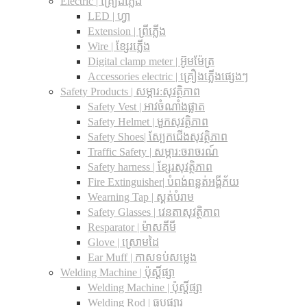
Electric | គ្រឿងភ្លើង
LED | ហ្វា
Extension | ព្រីភ្លើង
Wire | ខ្សែរភ្លើង
Digital clamp meter | អ៊ូមម៉ែត្រ
Accessories electric | គ្រឿងភ្លើងផ្សេងៗ
Safety Products | សម្ភារ:សុវត្ថិភាព
Safety Vest | អាវចំណាំងផ្លាត
Safety Helmet | មួកសុវត្ថិភាព
Safety Shoes| ស្បែកជើងសុវត្ថិភាព
Traffic Safety​ | សម្ភារ:ចរាចរណ៍
Safety harness | ខ្សែរសុវត្ថិភាព
Fire Extinguisher| បំពង់ពន្លត់អង្គីភ័យ
Wearning Tap | ស្គត់បំរាម
Safety Glasses | វេនតាសុវត្ថិភាព
Resparator | ម៉ាសគីមី
Glove | ស្រោមដៃ
Ear Muff | កាសទប់សម្លេង
Welding Machine | ប៉ុស្តិ៍ផ្សា
Welding Machine | ប៉ុស្តិ៍ផ្សា
Welding Rod | ធូបផ្សារ