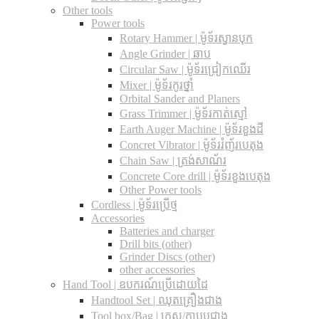
Other tools
Power tools
Rotary Hammer | ម៉ូទ័រស្វានបុក
Angle Grinder | ឆាប
Circular Saw​ | ម៉ូទ័រជ្រៀកឈើរ
Mixer | ម៉ូទ័រកូរថ្នាំ
Orbital Sander and Planers
Grass Trimmer | ម៉ូទ័រកាត់ស្មៅ
Earth Auger Machine | ម៉ូទ័រខួងដី
Concret Vibrator | ម៉ូទ័ររំញ័របេតុង
Chain Saw | ត្រង់សាណ័រ
Concrete Core drill | ម៉ូទ័រខួងបេតុង
Other Power tools
Cordless​ | ម៉ូទ័រប្រើថ្ម
Accessories
Batteries and charger
Drill bits (other)
Grinder Discs (other)
other accessories
Hand Tool | ឧបករណ៍ប្រើដោយដៃ
Handtool Set | ឈុតគ្រឿងជាង
Tool box/Bag | កេស/កាបូបជាង