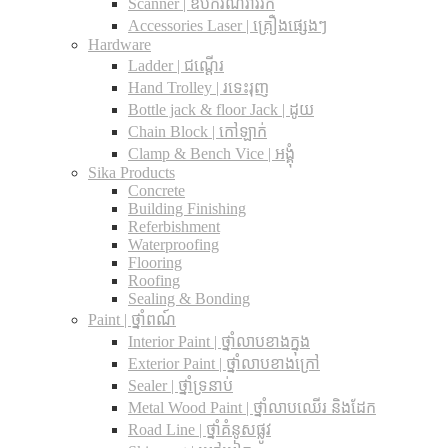
Scanner | ឧបករណ៍រាវរក
Accessories Laser | គ្រឿងផ្សេងៗ
Hardware
Ladder | ជណ្តើរ
Hand Trolley | រទេះរុញ
Bottle jack & floor Jack​ | ដូយ
Chain Block | កៅឡាក់
Clamp & Bench Vice | អង្គុំ
Sika Products
Concrete
Building Finishing
Referbishment
Waterproofing
Flooring
Roofing
Sealing & Bonding
Paint | ថ្នាំពណ៍
Interior Paint | ថ្នាំលាបខាងក្នុង
Exterior Paint | ថ្នាំលាបខាងក្រៅ
Sealer | ថ្នាំទ្រនាប់
Metal Wood Paint | ថ្នាំលាបឈើរ និងដែក
Road Line | ថ្នាំគំនូសផ្លូវ