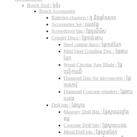
Bosch Tool | ម៉ូទ័រ
Bosch Accessories
Batteries-chargers | ថ្ម និងឆ្នាំងសាក
Accessories Set | ឈុតផ្លែ
Screwdriver bits | ផ្លែទួណឺវីស
Grinder Discs |​ ផ្លែកាត់/ឆាប
Steel cutting discs |​ ផ្លែកាត់ដែក
Mild Steel Grinding Disc | ផ្លែឆាប
ដែក
Wood Circular Saw Blade | ផ្លែ
ជ្រៀកឈើ
Diamond Disc for tile/concrete​ | ផ្លែ
កាត់ការ៉ូ
Diamond Concrete grinders | ផ្លែឆាប
បេតុង
Drill bits |​ ផ្លែស្វាន
Masonry Drill Bits |​ ផ្លែស្វានជញ្ជាំង
ឥដ្ឋ
Concrete Drill bits |​ ផ្លែស្វានបេតុង
Metal Drill bits |​ ផ្លែស្វានដែក