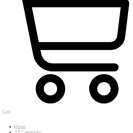
Cart
Home
All Categories