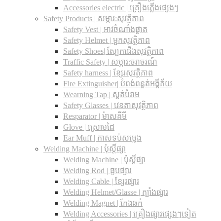
Accessories electric | គ្រឿងភ្លើងផ្សេងៗ
Safety Products | សម្ភារ:សុវត្ថិភាព
Safety Vest | អាវចំណាំងផ្លាត
Safety Helmet | មួកសុវត្ថិភាព
Safety Shoes| ស្បែកជើងសុវត្ថិភាព
Traffic Safety​ | សម្ភារ:ចរាចរណ៍
Safety harness | ខ្សែរសុវត្ថិភាព
Fire Extinguisher| បំពង់ពន្លត់អង្គីភ័យ
Wearning Tap | ស្គត់បំរាម
Safety Glasses | វេនតាសុវត្ថិភាព
Resparator | ម៉ាសគីមី
Glove | ស្រោមដៃ
Ear Muff | កាសទប់សម្លេង
Welding Machine | ប៉ុស្តិ៍ផ្សា
Welding Machine | ប៉ុស្តិ៍ផ្សា
Welding Rod | ធូបផ្សារ
Welding Cable | ខ្សែរផ្សារ
Welding Helmet/Glasse | ក្បាំងផ្សារ
Welding Magnet | កែងឆក់
Welding Accessories | គ្រឿងផ្សារផ្សេងៗទៀត