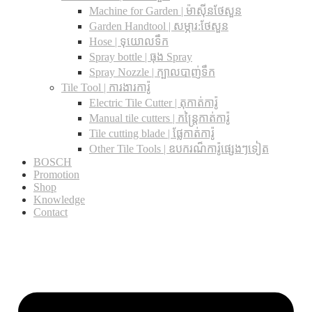
Machine for Garden | ម៉ាស៊ីនថែសួន
Garden Handtool | សម្ភារ:ថែសួន
Hose | ទុយោលទឹក
Spray bottle | ធុង Spray
Spray Nozzle | ក្បាលបាញ់ទឹក
Tile Tool | ការងារការ៉ូ
Electric Tile Cutter | តុកាត់ការ៉ូ
Manual tile cutters | កន្ត្រៃកាត់ការ៉ូ
Tile cutting blade | ផ្លែកាត់ការ៉ូ
Other Tile Tools | ឧបករណ៏ការ៉ូផ្សេងៗទៀត
BOSCH
Promotion
Shop
Knowledge
Contact