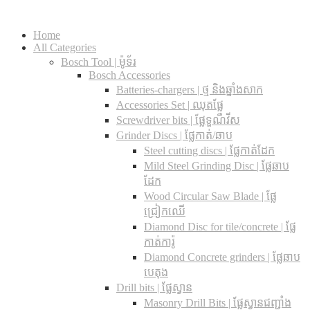
Home
All Categories
Bosch Tool | ម៉ូទ័រ
Bosch Accessories
Batteries-chargers | ថ្ម និងឆ្នាំងសាក
Accessories Set | ឈុតផ្លែ
Screwdriver bits | ផ្លែទួណឺវីស
Grinder Discs |​ ផ្លែកាត់/ឆាប
Steel cutting discs |​ ផ្លែកាត់ដែក
Mild Steel Grinding Disc | ផ្លែឆាប
ដែក
Wood Circular Saw Blade | ផ្លែ
ជ្រៀកឈើ
Diamond Disc for tile/concrete​ | ផ្លែ
កាត់ការ៉ូ
Diamond Concrete grinders | ផ្លែឆាប
បេតុង
Drill bits |​ ផ្លែស្វាន
Masonry Drill Bits |​ ផ្លែស្វានជញ្ជាំង