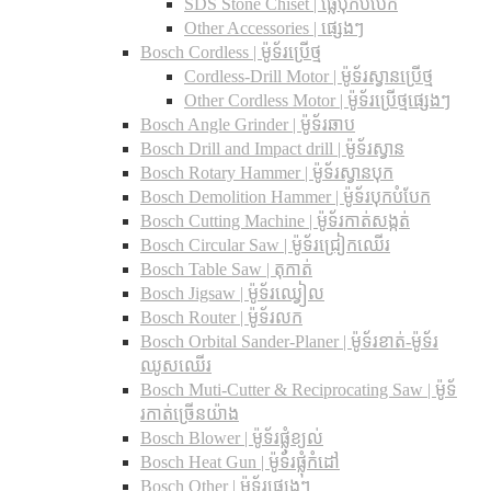
SDS Stone Chiset |​ ផ្លែបុកបំបែក
Other Accessories | ផ្សេងៗ
Bosch Cordless | ម៉ូទ័រប្រើថ្ម
Cordless-Drill Motor | ម៉ូទ័រស្វានប្រើថ្ម
Other Cordless Motor | ម៉ូទ័រប្រើថ្មផ្សេងៗ
Bosch Angle Grinder | ម៉ូទ័រឆាប
Bosch Drill and Impact drill | ម៉ូទ័រស្វាន
Bosch Rotary Hammer | ម៉ូទ័រស្វានបុក
Bosch Demolition Hammer | ម៉ូទ័របុកបំបែក
Bosch Cutting Machine | ម៉ូទ័រកាត់សង្កត់
Bosch Circular Saw | ម៉ូទ័រជ្រៀកឈើរ
Bosch Table Saw | តុកាត់
Bosch Jigsaw | ម៉ូទ័រឈ្វៀល
Bosch Router | ម៉ូទ័រលក
Bosch Orbital Sander-Planer​ | ម៉ូទ័រខាត់-ម៉ូទ័រ
ឈូសឈើរ
Bosch Muti-Cutter & Reciprocating Saw​ | ម៉ូទ័
រកាត់ច្រើនយ៉ាង
Bosch Blower | ម៉ូទ័រផ្លុំខ្យល់
Bosch Heat Gun | ម៉ូទ័រផ្លុំកំដៅ
Bosch Other | ម៉ូទ័រផ្សេងៗ