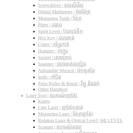
Screwdriver | ទុលណឺវីស
Digital Multimeter | អ៊ូមម៉ែត្រ
Measuring Tools | ម៉ែត្រ
Pliers | ដង្កាប់
Spirit Level | កែវស្ទង់ទឹក
Hex Key | សោរតាន់
Cutter | កន្រ្តៃកាត់
Hammer | ញញួរ
Socket | សោរគ្រាប់
Spanner |​ សោរមាត់ជញ្ជៀន
Adjustable Wrench |​ ម៉ាឡេតដៃ
knife | កាំបិត
Paint Roller & Brush | រឺឡូ និងជក់
Other Handtool
Laser Tool | ឧបករណ៍ឡាស៊ែ
Kapro
Line Laser | ឡាស៊ែបន្ទាត់
Measuring Laser | ម៉ែត្រឡាស៊ែ
Rotation Laser & Optical Level | អូតូ LEVEL
Scanner | ឧបករណ៍រាវរក