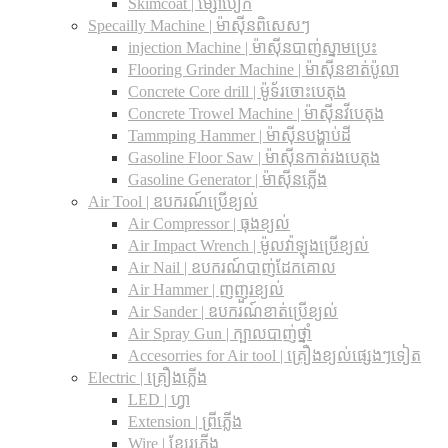
Skimcoat | ម្សៅបៀក
Specailly Machine | ម៉ាស៊ីនពិសេសៗ
injection Machine | ម៉ាស៊ីនបាញ់ស្នាមប្រេះ
Flooring Grinder Machine | ម៉ាស៊ីនខាត់ប៉ូលា
Concrete Core drill | ម៉ូទ័រចោះបេតុង
Concrete Trowel Machine | ម៉ាស៊ីនវីបេតុង
Tammping Hammer | ម៉ាស៊ីនបង្ហាប់ដី
Gasoline Floor Saw | ម៉ាស៊ីនកាត់រងបេតុង
Gasoline Generator | ម៉ាស៊ីនភ្លើង
Air Tool | ឧបករណ៍ប្រើខ្យល់
Air Compressor | ធុងខ្យល់
Air Impact Wrench | ម៉ូលវ៉ាឡុងប្រើខ្យល់
Air Nail | ឧបករណ៍បាញ់ដែកគោល
Air Hammer | ញញួរខ្យល់
Air Sander | ឧបករណ៍ខាត់ប្រើខ្យល់
Air Spray Gun | ក្បាលបាញ់ថ្នាំ
Accesorries for Air tool | គ្រឿងខ្យល់ផ្សេងៗទៀត
Electric | គ្រឿងភ្លើង
LED | ហ្វា
Extension | ព្រីភ្លើង
Wire | ខ្សែរភ្លើង