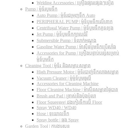
Welding Accessories | គ្រឿងផ្សារផ្សេងៗទៀត
Pump | ម៉ូទ័របូមទឹក
Auto Pump | ម៉ូទ័រជម្រុញទឹក Auto
PERIPHERAL PUMP | ម៉ូទ័បូមទឹកលើគោក
Centrifugal Water Pump | ម៉ូទ័បូមទឹកគូទខ្យង
Jet Pump | ម៉ូទ័បូមទឹកក្បាលដំរី
Submersible Pump | ទំលាក់អណ្តូង
Gasoline Water Pump | ម៉ាស៊ីនបូមទឹកប្រើសាំង
Accessories for Pump | គ្រឿងបន្ទាប់បន្សំសម្រាប់
ម៉ូទ័បូមទឹក
Cleaning Tool | ម៉ូទ័រ និងសម្ភារ:សម្អាត
High Pressure Motor | ម៉ូទ័របាញ់ទឹកលាងសម្អាត
Vacuum Cleaner | ម៉ូម៉ូទ័បូមធូលី
Accessories for Cleaning Machine
Floor Cleaning Machine | ម៉ាស៊ីនសម្អាតផ្ទៃបាត
Brush and Pad | ច្រាស់និងប៉ុងប៉ូលា
Floor Squeegee| ដងកៀរទឺកលើ Floor
Spray WD40 / WD40
Hose | ទុយោលទឹក
Spray bottle | ធុង Spray
Garden Tool | ការងារសួន