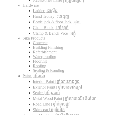
Accessories Laser | គ្រឿងផ្សេងៗ
Hardware
Ladder | ជណ្តើរ
Hand Trolley | រទេះរុញ
Bottle jack & floor Jack​ | ដូយ
Chain Block | កៅឡាក់
Clamp & Bench Vice | អង្គុំ
Sika Products
Concrete
Building Finishing
Referbishment
Waterproofing
Flooring
Roofing
Sealing & Bonding
Paint | ថ្នាំពណ៍
Interior Paint | ថ្នាំលាបខាងក្នុង
Exterior Paint | ថ្នាំលាបខាងក្រៅ
Sealer | ថ្នាំទ្រនាប់
Metal Wood Paint | ថ្នាំលាបឈើរ និងដែក
Road Line | ថ្នាំគំនូសផ្លូវ
Skimcoat | ម្សៅបៀក