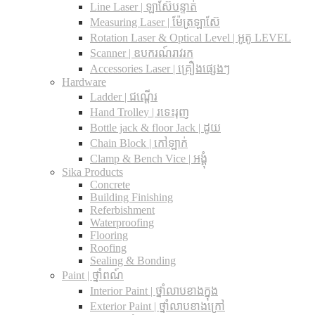
Line Laser | ឡាស៊ែបន្ទាត់
Measuring Laser | ម៉ែត្រឡាស៊ែ
Rotation Laser & Optical Level | អូតូ LEVEL
Scanner | ឧបករណ៍រាវរក
Accessories Laser | គ្រឿងផ្សេងៗ
Hardware
Ladder | ជណ្តើរ
Hand Trolley | រទេះរុញ
Bottle jack & floor Jack​ | ដូយ
Chain Block | កៅឡាក់
Clamp & Bench Vice | អង្គុំ
Sika Products
Concrete
Building Finishing
Referbishment
Waterproofing
Flooring
Roofing
Sealing & Bonding
Paint | ថ្នាំពណ៍
Interior Paint | ថ្នាំលាបខាងក្នុង
Exterior Paint | ថ្នាំលាបខាងក្រៅ