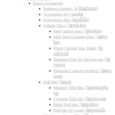
Bosch Accessories
Batteries-chargers | ថ្ម និងឆ្នាំងសាក
Accessories Set | ឈុតផ្លែ
Screwdriver bits | ផ្លែទួណឺវីស
Grinder Discs |​ ផ្លែកាត់/ឆាប
Steel cutting discs |​ ផ្លែកាត់ដែក
Mild Steel Grinding Disc | ផ្លែឆាប
ដែក
Wood Circular Saw Blade | ផ្លែ
ជ្រៀកឈើ
Diamond Disc for tile/concrete​ | ផ្លែ
កាត់ការ៉ូ
Diamond Concrete grinders | ផ្លែឆាប
បេតុង
Drill bits |​ ផ្លែស្វាន
Masonry Drill Bits |​ ផ្លែស្វានជញ្ជាំង
ឥដ្ឋ
Concrete Drill bits |​ ផ្លែស្វានបេតុង
Metal Drill bits |​ ផ្លែស្វានដែក
Drill bits for wood |​ ផ្លែស្វានឈើរ