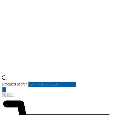
Products search
$
0.00
0