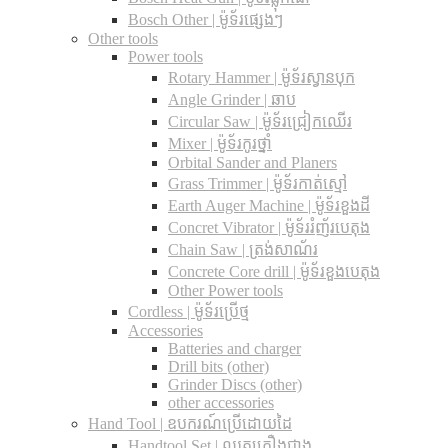
Bosch Other | ម៉ូទ័រផ្សេងៗ
Other tools
Power tools
Rotary Hammer | ម៉ូទ័រស្វានបុក
Angle Grinder | ឆាប
Circular Saw​ | ម៉ូទ័រជ្រៀកឈើរ
Mixer | ម៉ូទ័រកូរថ្នាំ
Orbital Sander and Planers
Grass Trimmer | ម៉ូទ័រកាត់ស្មៅ
Earth Auger Machine | ម៉ូទ័រខួងដី
Concret Vibrator | ម៉ូទ័ររំញ័របេតុង
Chain Saw | ត្រង់សាណ័រ
Concrete Core drill | ម៉ូទ័រខួងបេតុង
Other Power tools
Cordless​ | ម៉ូទ័រប្រើថ្ម
Accessories
Batteries and charger
Drill bits (other)
Grinder Discs (other)
other accessories
Hand Tool | ឧបករណ៍ប្រើដោយដៃ
Handtool Set | ឈុតគ្រឿងជាង