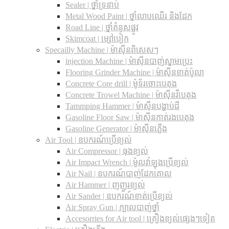
Sealer | ថ្នាំទ្រនាប់
Metal Wood Paint | ថ្នាំលាបឈើរ និងដែក
Road Line | ថ្នាំគំនូសផ្លូវ
Skimcoat | ម្សៅបៀក
Specailly Machine | ម៉ាស៊ីនពិសេសៗ
injection Machine | ម៉ាស៊ីនបាញ់ស្នាមប្រេះ
Flooring Grinder Machine | ម៉ាស៊ីនខាត់ប៉ូលា
Concrete Core drill | ម៉ូទ័រចោះបេតុង
Concrete Trowel Machine | ម៉ាស៊ីនវីបេតុង
Tammping Hammer | ម៉ាស៊ីនបង្ហាប់ដី
Gasoline Floor Saw | ម៉ាស៊ីនកាត់រងបេតុង
Gasoline Generator | ម៉ាស៊ីនភ្លើង
Air Tool | ឧបករណ៍ប្រើខ្យល់
Air Compressor | ធុងខ្យល់
Air Impact Wrench | ម៉ូលវ៉ាឡុងប្រើខ្យល់
Air Nail | ឧបករណ៍បាញ់ដែកគោល
Air Hammer | ញញួរខ្យល់
Air Sander | ឧបករណ៍ខាត់ប្រើខ្យល់
Air Spray Gun | ក្បាលបាញ់ថ្នាំ
Accesorries for Air tool | គ្រឿងខ្យល់ផ្សេងៗទៀត