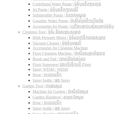
Centrifugal Water Pump | ម៉ូទ័បូមទឹកគូទខ្យង
Jet Pump | ម៉ូទ័បូមទឹកក្បាលដំរី
Submersible Pump | ទំលាក់អណ្តូង
Gasoline Water Pump | ម៉ាស៊ីនបូមទឹកប្រើសាំង
Accessories for Pump | គ្រឿងបន្ទាប់បន្សំសម្រាប់ម៉ូទ័ប
Cleaning Tool | ម៉ូទ័រ និងសម្ភារ:សម្អាត
High Pressure Motor | ម៉ូទ័របាញ់ទឹកលាងសម្អាត
Vacuum Cleaner | ម៉ូម៉ូទ័បូមធូលី
Accessories for Cleaning Machine
Floor Cleaning Machine | ម៉ាស៊ីនសម្អាតផ្ទៃបាត
Brush and Pad | ច្រាស់និងប៉ុងប៉ូលា
Floor Squeegee| ដងកៀរទឺកលើ Floor
Spray WD40 / WD40
Hose | ទុយោលទឹក
Spray bottle | ធុង Spray
Garden Tool | ការងារសួន
Machine for Garden | ម៉ាស៊ីនថែសួន
Garden Handtool | សម្ភារ:ថែសួន
Hose | ទុយោលទឹក
Spray bottle | ធុង Spray
Spray Nozzle | ក្បាលបាញ់ទឹក