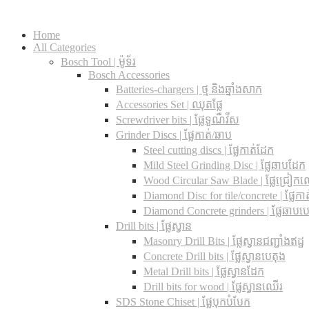
Home
All Categories
Bosch Tool | ម៉ូទ័រ
Bosch Accessories
Batteries-chargers | ថ្ម និងឆ្នាំងសាក
Accessories Set | ឈុតផ្លែ
Screwdriver bits | ផ្លែទួណឺវីស
Grinder Discs |​ ផ្លែកាត់/ឆាប
Steel cutting discs |​ ផ្លែកាត់ដែក
Mild Steel Grinding Disc | ផ្លែឆាបដែក
Wood Circular Saw Blade | ផ្លែជ្រៀក
Diamond Disc for tile/concrete​ | ផ្លែកាត់
Diamond Concrete grinders | ផ្លែឆាបប
Drill bits |​ ផ្លែស្វាន
Masonry Drill Bits |​ ផ្លែស្វានជញ្ជាំងឥដ្ឋ
Concrete Drill bits |​ ផ្លែស្វានបេតុង
Metal Drill bits |​ ផ្លែស្វានដែក
Drill bits for wood |​ ផ្លែស្វានឈើរ
SDS Stone Chiset |​ ផ្លែបុកបំបែក