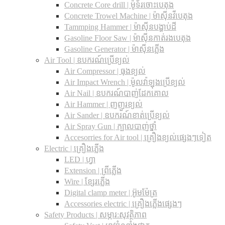
Concrete Core drill | ម៉ូទ័រចោះបេតុង
Concrete Trowel Machine | ម៉ាស៊ីនវីបេតុង
Tammping Hammer | ម៉ាស៊ីនបង្ហាប់ដី
Gasoline Floor Saw | ម៉ាស៊ីនកាត់រងបេតុង
Gasoline Generator | ម៉ាស៊ីនភ្លើង
Air Tool | ឧបករណ៍ប្រើខ្យល់
Air Compressor | ធុងខ្យល់
Air Impact Wrench | ម៉ូលវ៉ាឡុងប្រើខ្យល់
Air Nail | ឧបករណ៍បាញ់ដែកគោល
Air Hammer | ញញួរខ្យល់
Air Sander | ឧបករណ៍ខាត់ប្រើខ្យល់
Air Spray Gun | ក្បាលបាញ់ថ្នាំ
Accesorries for Air tool | គ្រឿងខ្យល់ផ្សេងៗទៀត
Electric | គ្រឿងភ្លើង
LED | ហ្វា
Extension | ព្រីភ្លើង
Wire | ខ្សែរភ្លើង
Digital clamp meter | អ៊ូមម៉ែត្រ
Accessories electric | គ្រឿងភ្លើងផ្សេងៗ
Safety Products | សម្ភារ:សុវត្ថិភាព