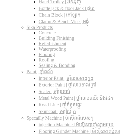
Hand Trolley | រទេះរុញ
Bottle jack & floor Jack​ | ដូយ
Chain Block | កៅឡាក់
Clamp & Bench Vice | អង្គុំ
Sika Products
Concrete
Building Finishing
Referbishment
Waterproofing
Flooring
Roofing
Sealing & Bonding
Paint | ថ្នាំពណ៍
Interior Paint | ថ្នាំលាបខាងក្នុង
Exterior Paint | ថ្នាំលាបខាងក្រៅ
Sealer | ថ្នាំទ្រនាប់
Metal Wood Paint | ថ្នាំលាបឈើរ និងដែក
Road Line | ថ្នាំគំនូសផ្លូវ
Skimcoat | ម្សៅបៀក
Specailly Machine | ម៉ាស៊ីនពិសេសៗ
injection Machine | ម៉ាស៊ីនបាញ់ស្នាមប្រេះ
Flooring Grinder Machine | ម៉ាស៊ីនខាត់ប៉ូលា