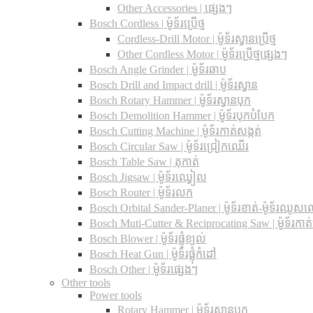
Other Accessories | ផ្សេងៗ
Bosch Cordless | ម៉ូទ័រប្រើថ្ម
Cordless-Drill Motor | ម៉ូទ័រស្វានប្រើថ្ម
Other Cordless Motor | ម៉ូទ័រប្រើថ្មផ្សេងៗ
Bosch Angle Grinder | ម៉ូទ័រឆាប
Bosch Drill and Impact drill | ម៉ូទ័រស្វាន
Bosch Rotary Hammer | ម៉ូទ័រស្វានបុក
Bosch Demolition Hammer | ម៉ូទ័របុកបំបែក
Bosch Cutting Machine | ម៉ូទ័រកាត់សង្កត់
Bosch Circular Saw | ម៉ូទ័រជ្រៀកឈើរ
Bosch Table Saw | តុកាត់
Bosch Jigsaw | ម៉ូទ័រឈ្វៀល
Bosch Router | ម៉ូទ័រលក
Bosch Orbital Sander-Planer​ | ម៉ូទ័រខាត់-ម៉ូទ័រឈូស
Bosch Muti-Cutter & Reciprocating Saw​ | ម៉ូទ័រកាត
Bosch Blower | ម៉ូទ័រផ្លុំខ្យល់
Bosch Heat Gun | ម៉ូទ័រផ្លុំកំដៅ
Bosch Other | ម៉ូទ័រផ្សេងៗ
Other tools
Power tools
Rotary Hammer | ម៉ូទ័រស្វានបុក