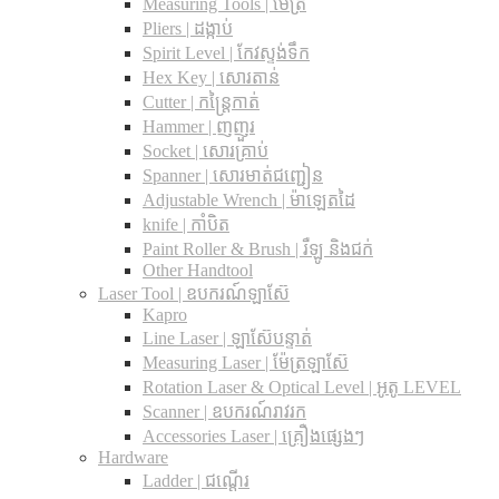
Measuring Tools | ម៉ែត្រ
Pliers | ដង្កាប់
Spirit Level | កែវស្ទង់ទឹក
Hex Key | សោរតាន់
Cutter | កន្រ្តៃកាត់
Hammer | ញញួរ
Socket | សោរគ្រាប់
Spanner |​ សោរមាត់ជញ្ជៀន
Adjustable Wrench |​ ម៉ាឡេតដៃ
knife | កាំបិត
Paint Roller & Brush | រឺឡូ និងជក់
Other Handtool
Laser Tool | ឧបករណ៍ឡាស៊ែ
Kapro
Line Laser | ឡាស៊ែបន្ទាត់
Measuring Laser | ម៉ែត្រឡាស៊ែ
Rotation Laser & Optical Level | អូតូ LEVEL
Scanner | ឧបករណ៍រាវរក
Accessories Laser | គ្រឿងផ្សេងៗ
Hardware
Ladder | ជណ្តើរ