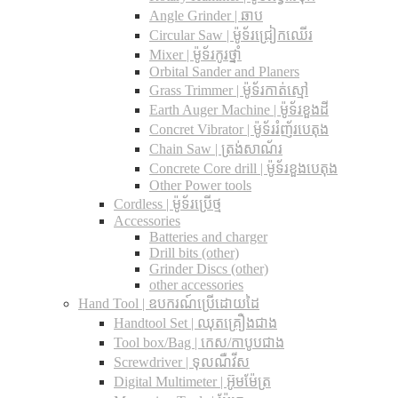
Angle Grinder | ឆាប
Circular Saw​ | ម៉ូទ័រជ្រៀកឈើរ
Mixer | ម៉ូទ័រកូរថ្នាំ
Orbital Sander and Planers
Grass Trimmer | ម៉ូទ័រកាត់ស្មៅ
Earth Auger Machine | ម៉ូទ័រខួងដី
Concret Vibrator | ម៉ូទ័ររំញ័របេតុង
Chain Saw | ត្រង់សាណ័រ
Concrete Core drill | ម៉ូទ័រខួងបេតុង
Other Power tools
Cordless​ | ម៉ូទ័រប្រើថ្ម
Accessories
Batteries and charger
Drill bits (other)
Grinder Discs (other)
other accessories
Hand Tool | ឧបករណ៍ប្រើដោយដៃ
Handtool Set | ឈុតគ្រឿងជាង
Tool box/Bag | កេស/កាបូបជាង
Screwdriver | ទុលណឺវីស
Digital Multimeter | អ៊ូមម៉ែត្រ