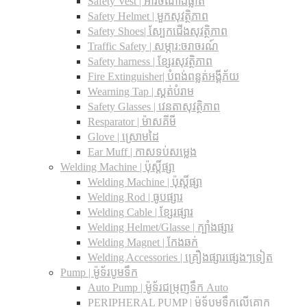
Safety Vest | អាវចំណាំងផ្លាត
Safety Helmet | មួកសុវត្ថិភាព
Safety Shoes| ស្បែកជើងសុវត្ថិភាព
Traffic Safety​ | សម្ភារ:ចរាចរណ៍
Safety harness | ខ្សែរសុវត្ថិភាព
Fire Extinguisher| បំពង់ពន្លត់អង្គីភ័យ
Wearning Tap | ស្គត់បំរាម
Safety Glasses | វេនតាសុវត្ថិភាព
Resparator | ម៉ាសគីមី
Glove | ស្រោមដៃ
Ear Muff | កាសទប់សម្លេង
Welding Machine | ប៉ុស្តិ៍ផ្សា
Welding Machine | ប៉ុស្តិ៍ផ្សា
Welding Rod | ធូបផ្សារ
Welding Cable | ខ្សែរផ្សារ
Welding Helmet/Glasse | ក្បាំងផ្សារ
Welding Magnet | កែងឆក់
Welding Accessories | គ្រឿងផ្សារផ្សេងៗទៀត
Pump | ម៉ូទ័របូមទឹក
Auto Pump | ម៉ូទ័រជម្រុញទឹក Auto
PERIPHERAL PUMP | ម៉ូទ័បូមទឹកលើគោក