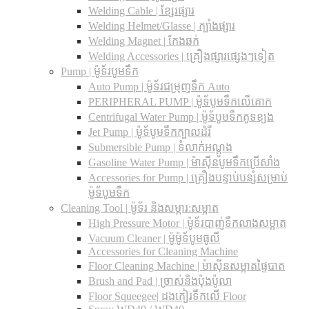
Welding Cable | ខ្សែរផ្សារ
Welding Helmet/Glasse | ក្បាំងផ្សារ
Welding Magnet | កែងឆក់
Welding Accessories | គ្រឿងផ្សារផ្សេងៗទៀត
Pump | ម៉ូទ័របូមទឹក
Auto Pump | ម៉ូទ័រជម្រុញទឹក Auto
PERIPHERAL PUMP | ម៉ូទ័បូមទឹកលើគោក
Centrifugal Water Pump | ម៉ូទ័បូមទឹកគូទខ្យង
Jet Pump | ម៉ូទ័បូមទឹកក្បាលដំរី
Submersible Pump | ទំលាក់អណ្តូង
Gasoline Water Pump | ម៉ាស៊ីនបូមទឹកប្រើសាំង
Accessories for Pump | គ្រឿងបន្ទាប់បន្សំសម្រាប់
ម៉ូទ័បូមទឹក
Cleaning Tool | ម៉ូទ័រ និងសម្ភារ:សម្អាត
High Pressure Motor | ម៉ូទ័របាញ់ទឹកលាងសម្អាត
Vacuum Cleaner | ម៉ូម៉ូទ័បូមធូលី
Accessories for Cleaning Machine
Floor Cleaning Machine | ម៉ាស៊ីនសម្អាតផ្ទៃបាត
Brush and Pad | ច្រាស់និងប៉ុងប៉ូលា
Floor Squeegee| ដងកៀរទឺកលើ Floor