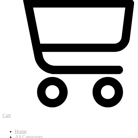
Cart
Home
All Categories