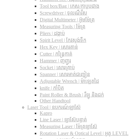
Tool box/Bag | កេស/កាបូបជាង
Screwdriver | ទុលណឺវីស
Digital Multimeter | អ៊ូមម៉ែត្រ
Measuring Tools | ម៉ែត្រ
Pliers | ដង្កាប់
Spirit Level | កែវស្ទង់ទឹក
Hex Key | សោរតាន់
Cutter | កន្រ្តៃកាត់
Hammer | ញញួរ
Socket | សោរគ្រាប់
Spanner |​ សោរមាត់ជញ្ជៀន
Adjustable Wrench |​ ម៉ាឡេតដៃ
knife | កាំបិត
Paint Roller & Brush | រឺឡូ និងជក់
Other Handtool
Laser Tool | ឧបករណ៍ឡាស៊ែ
Kapro
Line Laser | ឡាស៊ែបន្ទាត់
Measuring Laser | ម៉ែត្រឡាស៊ែ
Rotation Laser & Optical Level | អូតូ LEVEL