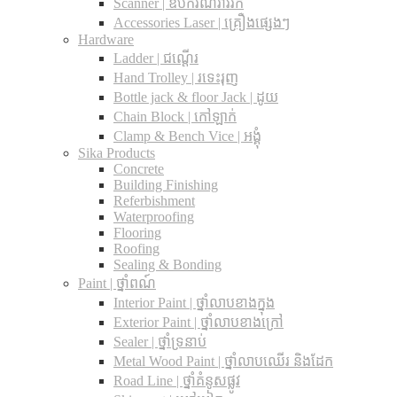
Scanner | ឧបករណ៍រាវរក
Accessories Laser | គ្រឿងផ្សេងៗ
Hardware
Ladder | ជណ្តើរ
Hand Trolley | រទេះរុញ
Bottle jack & floor Jack​ | ដូយ
Chain Block | កៅឡាក់
Clamp & Bench Vice | អង្គុំ
Sika Products
Concrete
Building Finishing
Referbishment
Waterproofing
Flooring
Roofing
Sealing & Bonding
Paint | ថ្នាំពណ៍
Interior Paint | ថ្នាំលាបខាងក្នុង
Exterior Paint | ថ្នាំលាបខាងក្រៅ
Sealer | ថ្នាំទ្រនាប់
Metal Wood Paint | ថ្នាំលាបឈើរ និងដែក
Road Line | ថ្នាំគំនូសផ្លូវ