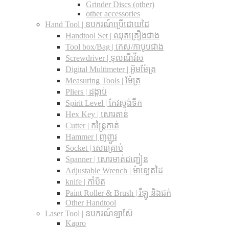
Grinder Discs (other)
other accessories
Hand Tool | ឧបករណ៍ប្រើដោយដៃ
Handtool Set | ឈុតគ្រឿងជាង
Tool box/Bag | កេស/កាបូបជាង
Screwdriver | ទុលណឺវីស
Digital Multimeter | អ៊ូមម៉ែត្រ
Measuring Tools | ម៉ែត្រ
Pliers | ដង្កាប់
Spirit Level | កែវស្ទង់ទឹក
Hex Key | សោរតាន់
Cutter | កន្រ្តៃកាត់
Hammer | ញញួរ
Socket | សោរគ្រាប់
Spanner |​ សោរមាត់ជញ្ជៀន
Adjustable Wrench |​ ម៉ាឡេតដៃ
knife | កាំបិត
Paint Roller & Brush | រឺឡូ និងជក់
Other Handtool
Laser Tool | ឧបករណ៍ឡាស៊ែ
Kapro