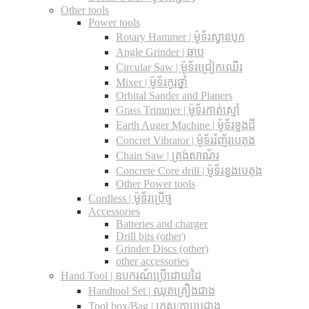
Other tools
Power tools
Rotary Hammer | ម៉ូទ័រស្វានបុក
Angle Grinder | ឆាប
Circular Saw​ | ម៉ូទ័រជ្រៀកឈើរ
Mixer | ម៉ូទ័រកូរថ្នាំ
Orbital Sander and Planers
Grass Trimmer | ម៉ូទ័រកាត់ស្មៅ
Earth Auger Machine | ម៉ូទ័រខួងដី
Concret Vibrator | ម៉ូទ័ររំញ័របេតុង
Chain Saw | ត្រង់សាណ័រ
Concrete Core drill | ម៉ូទ័រខួងបេតុង
Other Power tools
Cordless​ | ម៉ូទ័រប្រើថ្ម
Accessories
Batteries and charger
Drill bits (other)
Grinder Discs (other)
other accessories
Hand Tool | ឧបករណ៍ប្រើដោយដៃ
Handtool Set | ឈុតគ្រឿងជាង
Tool box/Bag | កេស/កាបូបជាង