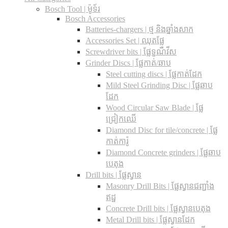
Bosch Tool | ម៉ូទ័រ
Bosch Accessories
Batteries-chargers | ថ្ម និងឆ្នាំងសាក
Accessories Set | ឈុតផ្លែ
Screwdriver bits | ផ្លែទួណឺវីស
Grinder Discs |​ ផ្លែកាត់/ឆាប
Steel cutting discs |​ ផ្លែកាត់ដែក
Mild Steel Grinding Disc | ផ្លែឆាប
ដែក
Wood Circular Saw Blade | ផ្លែ
ជ្រៀកឈើ
Diamond Disc for tile/concrete​ | ផ្លែ
កាត់ការ៉ូ
Diamond Concrete grinders | ផ្លែឆាប
បេតុង
Drill bits |​ ផ្លែស្វាន
Masonry Drill Bits |​ ផ្លែស្វានជញ្ជាំង
ឥដ្ឋ
Concrete Drill bits |​ ផ្លែស្វានបេតុង
Metal Drill bits |​ ផ្លែស្វានដែក