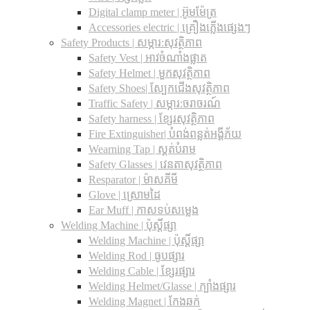
Digital clamp meter | អ៊ូមម៉ែត្រ
Accessories electric | គ្រឿងភ្លើងផ្សេងៗ
Safety Products | សម្ភារ:សុវត្ថិភាព
Safety Vest | អាវចំណាំងផ្លាត
Safety Helmet | មួកសុវត្ថិភាព
Safety Shoes| ស្បែកជើងសុវត្ថិភាព
Traffic Safety​ | សម្ភារ:ចរាចរណ៍
Safety harness | ខ្សែរសុវត្ថិភាព
Fire Extinguisher| បំពង់ពន្លត់អង្គីភ័យ
Wearning Tap | ស្គត់បំរាម
Safety Glasses | វេនតាសុវត្ថិភាព
Resparator | ម៉ាសគីមី
Glove | ស្រោមដៃ
Ear Muff | កាសទប់សម្លេង
Welding Machine | ប៉ុស្តិ៍ផ្សា
Welding Machine | ប៉ុស្តិ៍ផ្សា
Welding Rod | ធូបផ្សារ
Welding Cable | ខ្សែរផ្សារ
Welding Helmet/Glasse | ក្បាំងផ្សារ
Welding Magnet | កែងឆក់