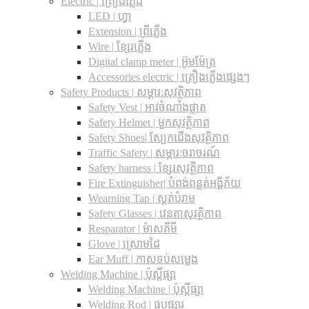
Electric | គ្រឿងភ្លើង
LED | ហ្វា
Extension | ព្រីភ្លើង
Wire | ខ្សែរភ្លើង
Digital clamp meter | អ៊ូមម៉ែត្រ
Accessories electric | គ្រឿងភ្លើងផ្សេងៗ
Safety Products | សម្ភារ:សុវត្ថិភាព
Safety Vest | អាវចំណាំងផ្លាត
Safety Helmet | មួកសុវត្ថិភាព
Safety Shoes| ស្បែកជើងសុវត្ថិភាព
Traffic Safety​ | សម្ភារ:ចរាចរណ៍
Safety harness | ខ្សែរសុវត្ថិភាព
Fire Extinguisher| បំពង់ពន្លត់អង្គីភ័យ
Wearning Tap | ស្គត់បំរាម
Safety Glasses | វេនតាសុវត្ថិភាព
Resparator | ម៉ាសគីមី
Glove | ស្រោមដៃ
Ear Muff | កាសទប់សម្លេង
Welding Machine | ប៉ុស្តិ៍ផ្សា
Welding Machine | ប៉ុស្តិ៍ផ្សា
Welding Rod | ធូបផ្សារ