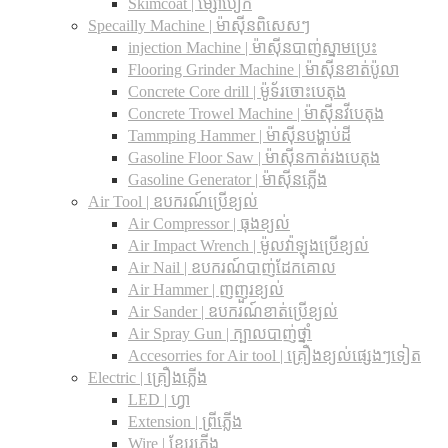
Skimcoat | ម្សៅបៀក
Specailly Machine | ម៉ាស៊ីនពិសេសៗ
injection Machine | ម៉ាស៊ីនបាញ់ស្នាមប្រេះ
Flooring Grinder Machine | ម៉ាស៊ីនខាត់ប៉ូលា
Concrete Core drill | ម៉ូទ័រចោះបេតុង
Concrete Trowel Machine | ម៉ាស៊ីនវីបេតុង
Tammping Hammer | ម៉ាស៊ីនបង្ហាប់ដី
Gasoline Floor Saw | ម៉ាស៊ីនកាត់រងបេតុង
Gasoline Generator | ម៉ាស៊ីនភ្លើង
Air Tool | ឧបករណ៍ប្រើខ្យល់
Air Compressor | ធុងខ្យល់
Air Impact Wrench | ម៉ូលវ៉ាឡុងប្រើខ្យល់
Air Nail | ឧបករណ៍បាញ់ដែកគោល
Air Hammer | ញញួរខ្យល់
Air Sander | ឧបករណ៍ខាត់ប្រើខ្យល់
Air Spray Gun | ក្បាលបាញ់ថ្នាំ
Accesorries for Air tool | គ្រឿងខ្យល់ផ្សេងៗទៀត
Electric | គ្រឿងភ្លើង
LED | ហ្វា
Extension | ព្រីភ្លើង
Wire | ខ្សែរភ្លើង