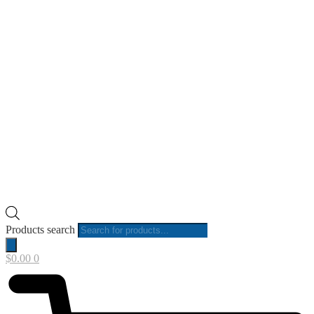
Products search
$
0.00
0