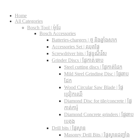
Home
All Categories
Bosch Tool | ម៉ូទ័រ
Bosch Accessories
Batteries-chargers | ថ្ម និងឆ្នាំងសាក
Accessories Set | ឈុតផ្លែ
Screwdriver bits | ផ្លែទួណឺវីស
Grinder Discs |​ ផ្លែកាត់/ឆាប
Steel cutting discs |​ ផ្លែកាត់ដែក
Mild Steel Grinding Disc | ផ្លែឆាប
ដែក
Wood Circular Saw Blade | ផ្លែ
ជ្រៀកឈើ
Diamond Disc for tile/concrete​ | ផ្លែ
កាត់ការ៉ូ
Diamond Concrete grinders | ផ្លែឆាប
បេតុង
Drill bits |​ ផ្លែស្វាន
Masonry Drill Bits |​ ផ្លែស្វានជញ្ជាំង