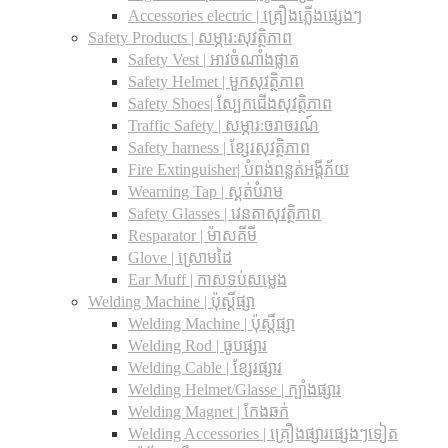
Accessories electric | គ្រឿងភ្លើងផ្សេងៗ
Safety Products | សម្ភារ:សុវត្ថិភាព
Safety Vest | អាវចំណាំងផ្លាត
Safety Helmet | មួកសុវត្ថិភាព
Safety Shoes| ស្បែកជើងសុវត្ថិភាព
Traffic Safety​ | សម្ភារ:ចរាចរណ៍
Safety harness | ខ្សែរសុវត្ថិភាព
Fire Extinguisher| បំពង់ពន្លត់អង្គីភ័យ
Wearning Tap | ស្គត់បំរាម
Safety Glasses | វេនតាសុវត្ថិភាព
Resparator | ម៉ាសគីមី
Glove | ស្រោមដៃ
Ear Muff | កាសទប់សម្លេង
Welding Machine | ប៉ុស្តិ៍ផ្សា
Welding Machine | ប៉ុស្តិ៍ផ្សា
Welding Rod | ធូបផ្សារ
Welding Cable | ខ្សែរផ្សារ
Welding Helmet/Glasse | ក្បាំងផ្សារ
Welding Magnet | កែងឆក់
Welding Accessories | គ្រឿងផ្សារផ្សេងៗទៀត