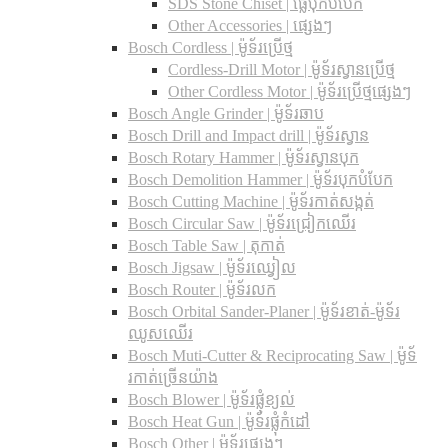
SDS Stone Chiset |​ ផ្លែបុកបំបែក
Other Accessories | ផ្សេងៗ
Bosch Cordless | ម៉ូទ័រប្រើថ្ម
Cordless-Drill Motor | ម៉ូទ័រស្វានប្រើថ្ម
Other Cordless Motor | ម៉ូទ័រប្រើថ្មផ្សេងៗ
Bosch Angle Grinder | ម៉ូទ័រឆាប
Bosch Drill and Impact drill | ម៉ូទ័រស្វាន
Bosch Rotary Hammer | ម៉ូទ័រស្វានបុក
Bosch Demolition Hammer | ម៉ូទ័របុកបំបែក
Bosch Cutting Machine | ម៉ូទ័រកាត់សង្កត់
Bosch Circular Saw | ម៉ូទ័រជ្រៀកឈើរ
Bosch Table Saw | តុកាត់
Bosch Jigsaw | ម៉ូទ័រឈ្វៀល
Bosch Router | ម៉ូទ័រលក
Bosch Orbital Sander-Planer​ | ម៉ូទ័រខាត់-ម៉ូទ័រ
ឈូសឈើរ
Bosch Muti-Cutter & Reciprocating Saw​ | ម៉ូទ័
រកាត់ច្រើនយ៉ាង
Bosch Blower | ម៉ូទ័រផ្លុំខ្យល់
Bosch Heat Gun | ម៉ូទ័រផ្លុំកំដៅ
Bosch Other | ម៉ូទ័រផ្សេងៗ