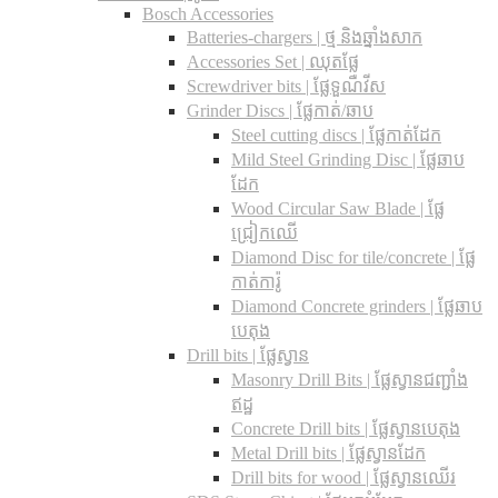
Bosch Accessories
Batteries-chargers | ថ្ម និងឆ្នាំងសាក
Accessories Set | ឈុតផ្លែ
Screwdriver bits | ផ្លែទួណឺវីស
Grinder Discs |​ ផ្លែកាត់/ឆាប
Steel cutting discs |​ ផ្លែកាត់ដែក
Mild Steel Grinding Disc | ផ្លែឆាប
ដែក
Wood Circular Saw Blade | ផ្លែ
ជ្រៀកឈើ
Diamond Disc for tile/concrete​ | ផ្លែ
កាត់ការ៉ូ
Diamond Concrete grinders | ផ្លែឆាប
បេតុង
Drill bits |​ ផ្លែស្វាន
Masonry Drill Bits |​ ផ្លែស្វានជញ្ជាំង
ឥដ្ឋ
Concrete Drill bits |​ ផ្លែស្វានបេតុង
Metal Drill bits |​ ផ្លែស្វានដែក
Drill bits for wood |​ ផ្លែស្វានឈើរ