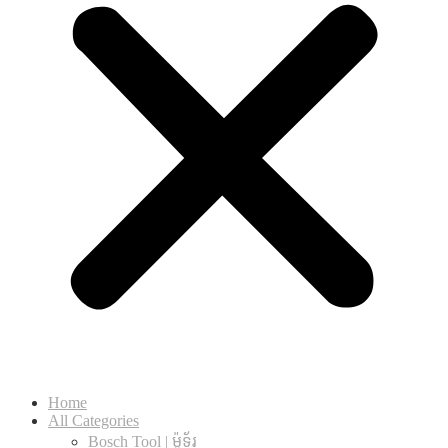
Home
All Categories
Bosch Tool | ម៉ូទ័រ