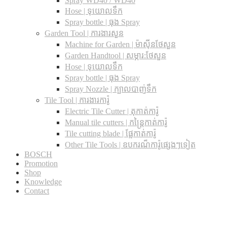
Spray WD40 / WD40
Hose | ទុយោលទឹក
Spray bottle | ធុង Spray
Garden Tool | ការងារសួន
Machine for Garden | ម៉ាស៊ីនថែសួន
Garden Handtool | សម្ភារ:ថែសួន
Hose | ទុយោលទឹក
Spray bottle | ធុង Spray
Spray Nozzle | ក្បាលបាញ់ទឹក
Tile Tool | ការងារការ៉ូ
Electric Tile Cutter | តុកាត់ការ៉ូ
Manual tile cutters | កន្ត្រៃកាត់ការ៉ូ
Tile cutting blade | ផ្លែកាត់ការ៉ូ
Other Tile Tools | ឧបករណ៏ការ៉ូផ្សេងៗទៀត
BOSCH
Promotion
Shop
Knowledge
Contact