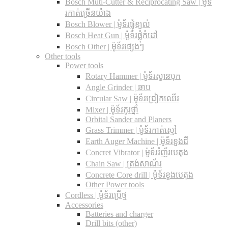
Bosch Muti-Cutter & Reciprocating Saw​ | ម៉ូទ័
រកាត់ច្រើនយ៉ាង
Bosch Blower | ម៉ូទ័រផ្លុំខ្យល់
Bosch Heat Gun | ម៉ូទ័រផ្លុំកំដៅ
Bosch Other | ម៉ូទ័រផ្សេងៗ
Other tools
Power tools
Rotary Hammer | ម៉ូទ័រស្វានបុក
Angle Grinder | ឆាប
Circular Saw​ | ម៉ូទ័រជ្រៀកឈើរ
Mixer | ម៉ូទ័រកូរថ្នាំ
Orbital Sander and Planers
Grass Trimmer | ម៉ូទ័រកាត់ស្មៅ
Earth Auger Machine | ម៉ូទ័រខួងដី
Concret Vibrator | ម៉ូទ័ររំញ័របេតុង
Chain Saw | ត្រង់សាណ័រ
Concrete Core drill | ម៉ូទ័រខួងបេតុង
Other Power tools
Cordless​ | ម៉ូទ័រប្រើថ្ម
Accessories
Batteries and charger
Drill bits (other)