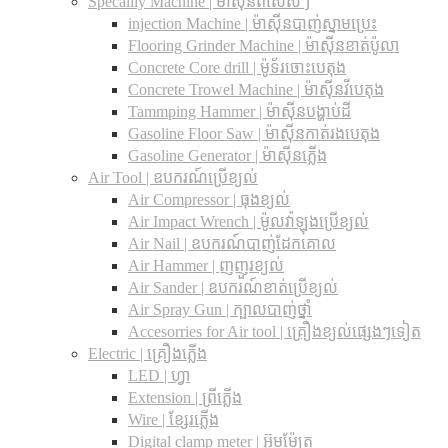
Specailly Machine | ម៉ាស៊ីនពិសេសៗ
injection Machine | ម៉ាស៊ីនបាញ់ស្នាមប្រេះ
Flooring Grinder Machine | ម៉ាស៊ីនខាត់ប៉ូលា
Concrete Core drill | ម៉ូទ័រចោះបេតុង
Concrete Trowel Machine | ម៉ាស៊ីនវីបេតុង
Tammping Hammer | ម៉ាស៊ីនបង្ហាប់ដី
Gasoline Floor Saw | ម៉ាស៊ីនកាត់រងបេតុង
Gasoline Generator | ម៉ាស៊ីនភ្លើង
Air Tool | ឧបករណ៍ប្រើខ្យល់
Air Compressor | ធុងខ្យល់
Air Impact Wrench | ម៉ូលវ៉ាឡុងប្រើខ្យល់
Air Nail | ឧបករណ៍បាញ់ដែកគោល
Air Hammer | ញញួរខ្យល់
Air Sander | ឧបករណ៍ខាត់ប្រើខ្យល់
Air Spray Gun | ក្បាលបាញ់ថ្នាំ
Accesorries for Air tool | គ្រឿងខ្យល់ផ្សេងៗទៀត
Electric | គ្រឿងភ្លើង
LED | ហ្វា
Extension | ព្រីភ្លើង
Wire | ខ្សែរភ្លើង
Digital clamp meter | អ៊ូមម៉ែត្រ