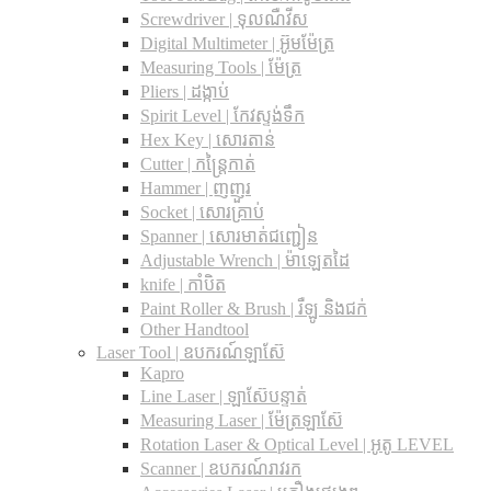
Screwdriver | ទុលណឺវីស
Digital Multimeter | អ៊ូមម៉ែត្រ
Measuring Tools | ម៉ែត្រ
Pliers | ដង្កាប់
Spirit Level | កែវស្ទង់ទឹក
Hex Key | សោរតាន់
Cutter | កន្រ្តៃកាត់
Hammer | ញញួរ
Socket | សោរគ្រាប់
Spanner |​ សោរមាត់ជញ្ជៀន
Adjustable Wrench |​ ម៉ាឡេតដៃ
knife | កាំបិត
Paint Roller & Brush | រឺឡូ និងជក់
Other Handtool
Laser Tool | ឧបករណ៍ឡាស៊ែ
Kapro
Line Laser | ឡាស៊ែបន្ទាត់
Measuring Laser | ម៉ែត្រឡាស៊ែ
Rotation Laser & Optical Level | អូតូ LEVEL
Scanner | ឧបករណ៍រាវរក