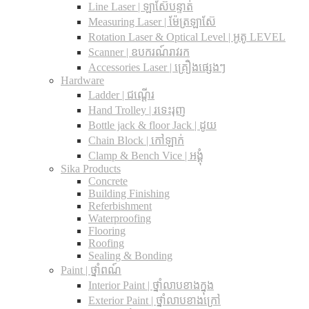
Line Laser | ឡាស៊ែបន្ទាត់
Measuring Laser | ម៉ែត្រឡាស៊ែ
Rotation Laser & Optical Level | អូតូ LEVEL
Scanner | ឧបករណ៍រាវរក
Accessories Laser | គ្រឿងផ្សេងៗ
Hardware
Ladder | ជណ្តើរ
Hand Trolley | រទេះរុញ
Bottle jack & floor Jack​ | ដូយ
Chain Block | កៅឡាក់
Clamp & Bench Vice | អង្គុំ
Sika Products
Concrete
Building Finishing
Referbishment
Waterproofing
Flooring
Roofing
Sealing & Bonding
Paint | ថ្នាំពណ៍
Interior Paint | ថ្នាំលាបខាងក្នុង
Exterior Paint | ថ្នាំលាបខាងក្រៅ