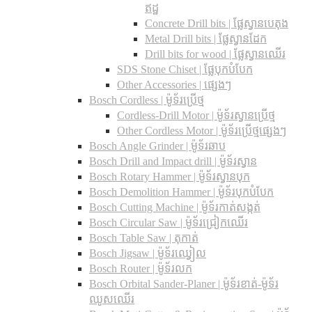
ឥដ្ឋ
Concrete Drill bits |​ ផ្លែស្វានបេតុង
Metal Drill bits |​ ផ្លែស្វានដែក
Drill bits for wood |​ ផ្លែស្វានឈើរ
SDS Stone Chiset |​ ផ្លែបុកបំបែក
Other Accessories | ផ្សេងៗ
Bosch Cordless | ម៉ូទ័រប្រើថ្ម
Cordless-Drill Motor | ម៉ូទ័រស្វានប្រើថ្ម
Other Cordless Motor | ម៉ូទ័រប្រើថ្មផ្សេងៗ
Bosch Angle Grinder | ម៉ូទ័រឆាប
Bosch Drill and Impact drill | ម៉ូទ័រស្វាន
Bosch Rotary Hammer | ម៉ូទ័រស្វានបុក
Bosch Demolition Hammer | ម៉ូទ័របុកបំបែក
Bosch Cutting Machine | ម៉ូទ័រកាត់សង្កត់
Bosch Circular Saw | ម៉ូទ័រជ្រៀកឈើរ
Bosch Table Saw | តុកាត់
Bosch Jigsaw | ម៉ូទ័រឈ្វៀល
Bosch Router | ម៉ូទ័រលក
Bosch Orbital Sander-Planer​ | ម៉ូទ័រខាត់-ម៉ូទ័រ
ឈូសឈើរ