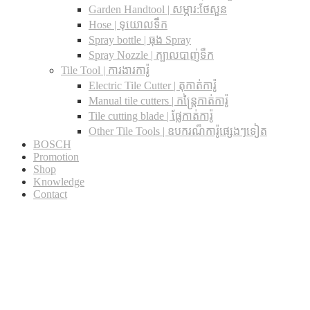
Garden Handtool | សម្ភារ:ថែសួន
Hose | ទុយោលទឹក
Spray bottle | ធុង Spray
Spray Nozzle | ក្បាលបាញ់ទឹក
Tile Tool | ការងារការ៉ូ
Electric Tile Cutter | តុកាត់ការ៉ូ
Manual tile cutters | កន្ត្រៃកាត់ការ៉ូ
Tile cutting blade | ផ្លែកាត់ការ៉ូ
Other Tile Tools | ឧបករណ៏ការ៉ូផ្សេងៗទៀត
BOSCH
Promotion
Shop
Knowledge
Contact