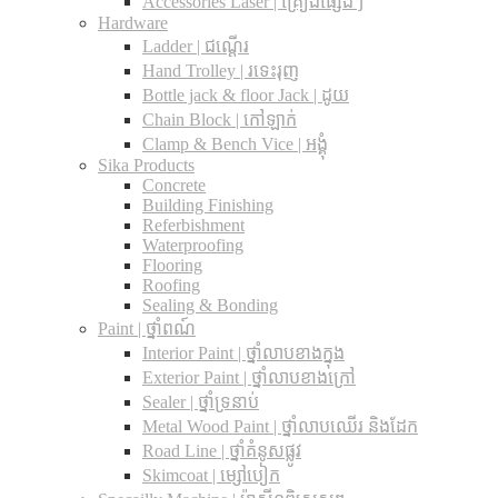
Accessories Laser | គ្រឿងផ្សេងៗ
Hardware
Ladder | ជណ្តើរ
Hand Trolley | រទេះរុញ
Bottle jack & floor Jack​ | ដូយ
Chain Block | កៅឡាក់
Clamp & Bench Vice | អង្គុំ
Sika Products
Concrete
Building Finishing
Referbishment
Waterproofing
Flooring
Roofing
Sealing & Bonding
Paint | ថ្នាំពណ៍
Interior Paint | ថ្នាំលាបខាងក្នុង
Exterior Paint | ថ្នាំលាបខាងក្រៅ
Sealer | ថ្នាំទ្រនាប់
Metal Wood Paint | ថ្នាំលាបឈើរ និងដែក
Road Line | ថ្នាំគំនូសផ្លូវ
Skimcoat | ម្សៅបៀក