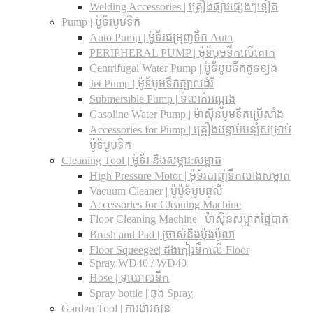
Welding Accessories | គ្រឿងផ្សារផ្សេងៗទៀត
Pump | ម៉ូទ័របូមទឹក
Auto Pump | ម៉ូទ័រជម្រុញទឹក Auto
PERIPHERAL PUMP | ម៉ូទ័បូមទឹកលើគោក
Centrifugal Water Pump | ម៉ូទ័បូមទឹកគូទខ្យង
Jet Pump | ម៉ូទ័បូមទឹកក្បាលដំរី
Submersible Pump | ទំលាក់អណ្តូង
Gasoline Water Pump | ម៉ាស៊ីនបូមទឹកប្រើសាំង
Accessories for Pump | គ្រឿងបន្ទាប់បន្សំសម្រាប់
ម៉ូទ័បូមទឹក
Cleaning Tool | ម៉ូទ័រ និងសម្ភារ:សម្អាត
High Pressure Motor | ម៉ូទ័របាញ់ទឹកលាងសម្អាត
Vacuum Cleaner | ម៉ូម៉ូទ័បូមធូលី
Accessories for Cleaning Machine
Floor Cleaning Machine | ម៉ាស៊ីនសម្អាតផ្ទៃបាត
Brush and Pad | ច្រាស់និងប៉ុងប៉ូលា
Floor Squeegee| ដងកៀរទឺកលើ Floor
Spray WD40 / WD40
Hose | ទុយោលទឹក
Spray bottle | ធុង Spray
Garden Tool | ការងារសួន