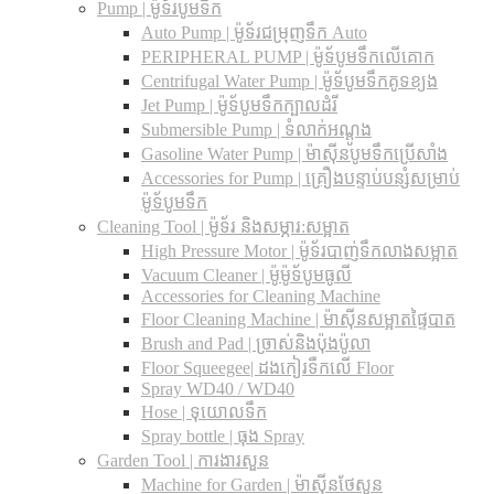
Pump | ម៉ូទ័របូមទឹក
Auto Pump | ម៉ូទ័រជម្រុញទឹក Auto
PERIPHERAL PUMP | ម៉ូទ័បូមទឹកលើគោក
Centrifugal Water Pump | ម៉ូទ័បូមទឹកគូទខ្យង
Jet Pump | ម៉ូទ័បូមទឹកក្បាលដំរី
Submersible Pump | ទំលាក់អណ្តូង
Gasoline Water Pump | ម៉ាស៊ីនបូមទឹកប្រើសាំង
Accessories for Pump | គ្រឿងបន្ទាប់បន្សំសម្រាប់
ម៉ូទ័បូមទឹក
Cleaning Tool | ម៉ូទ័រ និងសម្ភារ:សម្អាត
High Pressure Motor | ម៉ូទ័របាញ់ទឹកលាងសម្អាត
Vacuum Cleaner | ម៉ូម៉ូទ័បូមធូលី
Accessories for Cleaning Machine
Floor Cleaning Machine | ម៉ាស៊ីនសម្អាតផ្ទៃបាត
Brush and Pad | ច្រាស់និងប៉ុងប៉ូលា
Floor Squeegee| ដងកៀរទឺកលើ Floor
Spray WD40 / WD40
Hose | ទុយោលទឹក
Spray bottle | ធុង Spray
Garden Tool | ការងារសួន
Machine for Garden | ម៉ាស៊ីនថែសួន