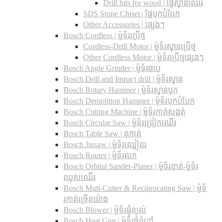
Drill bits for wood |​ ផ្លែស្វានឈើរ
SDS Stone Chiset |​ ផ្លែបុកបំបែក
Other Accessories | ផ្សេងៗ
Bosch Cordless | ម៉ូទ័រប្រើថ្ម
Cordless-Drill Motor | ម៉ូទ័រស្វានប្រើថ្ម
Other Cordless Motor | ម៉ូទ័រប្រើថ្មផ្សេងៗ
Bosch Angle Grinder | ម៉ូទ័រឆាប
Bosch Drill and Impact drill | ម៉ូទ័រស្វាន
Bosch Rotary Hammer | ម៉ូទ័រស្វានបុក
Bosch Demolition Hammer | ម៉ូទ័របុកបំបែក
Bosch Cutting Machine | ម៉ូទ័រកាត់សង្កត់
Bosch Circular Saw | ម៉ូទ័រជ្រៀកឈើរ
Bosch Table Saw | តុកាត់
Bosch Jigsaw | ម៉ូទ័រឈ្វៀល
Bosch Router | ម៉ូទ័រលក
Bosch Orbital Sander-Planer​ | ម៉ូទ័រខាត់-ម៉ូទ័រ
ឈូសឈើរ
Bosch Muti-Cutter & Reciprocating Saw​ | ម៉ូទ័
រកាត់ច្រើនយ៉ាង
Bosch Blower | ម៉ូទ័រផ្លុំខ្យល់
Bosch Heat Gun | ម៉ូទ័រផ្លុំកំដៅ