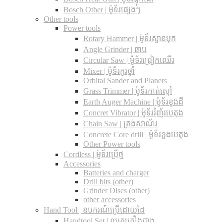
Bosch Other | ម៉ូទ័រផ្សេងៗ
Other tools
Power tools
Rotary Hammer | ម៉ូទ័រស្វានបុក
Angle Grinder | ឆាប
Circular Saw​ | ម៉ូទ័រជ្រៀកឈើរ
Mixer | ម៉ូទ័រកូរថ្នាំ
Orbital Sander and Planers
Grass Trimmer | ម៉ូទ័រកាត់ស្មៅ
Earth Auger Machine | ម៉ូទ័រខួងដី
Concret Vibrator | ម៉ូទ័ររំញ័របេតុង
Chain Saw | ត្រង់សាណ័រ
Concrete Core drill | ម៉ូទ័រខួងបេតុង
Other Power tools
Cordless​ | ម៉ូទ័រប្រើថ្ម
Accessories
Batteries and charger
Drill bits (other)
Grinder Discs (other)
other accessories
Hand Tool | ឧបករណ៍ប្រើដោយដៃ
Handtool Set | ឈុតគ្រឿងជាង