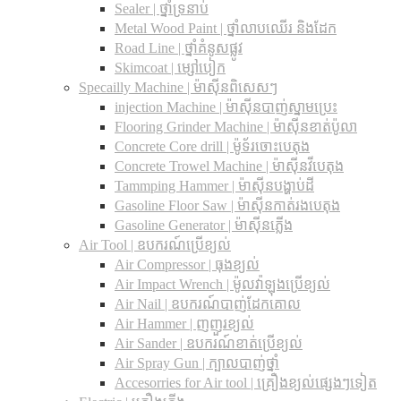
Sealer | ថ្នាំទ្រនាប់
Metal Wood Paint | ថ្នាំលាបឈើរ និងដែក
Road Line | ថ្នាំគំនូសផ្លូវ
Skimcoat | ម្សៅបៀក
Specailly Machine | ម៉ាស៊ីនពិសេសៗ
injection Machine | ម៉ាស៊ីនបាញ់ស្នាមប្រេះ
Flooring Grinder Machine | ម៉ាស៊ីនខាត់ប៉ូលា
Concrete Core drill | ម៉ូទ័រចោះបេតុង
Concrete Trowel Machine | ម៉ាស៊ីនវីបេតុង
Tammping Hammer | ម៉ាស៊ីនបង្ហាប់ដី
Gasoline Floor Saw | ម៉ាស៊ីនកាត់រងបេតុង
Gasoline Generator | ម៉ាស៊ីនភ្លើង
Air Tool | ឧបករណ៍ប្រើខ្យល់
Air Compressor | ធុងខ្យល់
Air Impact Wrench | ម៉ូលវ៉ាឡុងប្រើខ្យល់
Air Nail | ឧបករណ៍បាញ់ដែកគោល
Air Hammer | ញញួរខ្យល់
Air Sander | ឧបករណ៍ខាត់ប្រើខ្យល់
Air Spray Gun | ក្បាលបាញ់ថ្នាំ
Accesorries for Air tool | គ្រឿងខ្យល់ផ្សេងៗទៀត