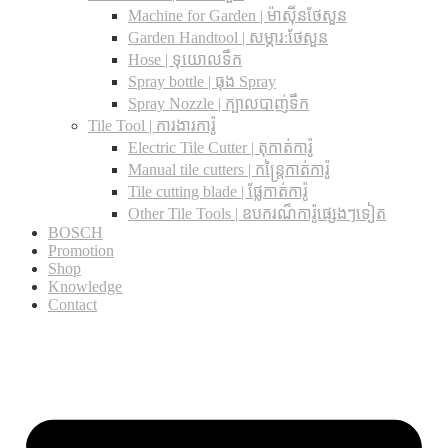
Machine for Garden | ម៉ាស៊ីនថែសួន
Garden Handtool | សម្ភារ:ថែសួន
Hose | ទុយោលទឹក
Spray bottle | ធុង Spray
Spray Nozzle | ក្បាលបាញ់ទឹក
Tile Tool | ការងារការ៉ូ
Electric Tile Cutter | តុកាត់ការ៉ូ
Manual tile cutters | កន្ត្រៃកាត់ការ៉ូ
Tile cutting blade | ផ្លែកាត់ការ៉ូ
Other Tile Tools | ឧបករណ៏ការ៉ូផ្សេងៗទៀត
BOSCH
Promotion
Shop
Knowledge
Contact