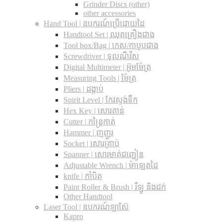
Grinder Discs (other)
other accessories
Hand Tool | ឧបករណ៍ប្រើដោយដៃ
Handtool Set | ឈុតគ្រឿងជាង
Tool box/Bag | កេស/កាបូបជាង
Screwdriver | ទុលណឺវីស
Digital Multimeter | អ៊ូមម៉ែត្រ
Measuring Tools | ម៉ែត្រ
Pliers | ដង្កាប់
Spirit Level | កែវស្ទង់ទឹក
Hex Key | សោរតាន់
Cutter | កន្រ្តៃកាត់
Hammer | ញញួរ
Socket | សោរគ្រាប់
Spanner |​ សោរមាត់ជញ្ជៀន
Adjustable Wrench |​ ម៉ាឡេតដៃ
knife | កាំបិត
Paint Roller & Brush | រឺឡូ និងជក់
Other Handtool
Laser Tool | ឧបករណ៍ឡាស៊ែ
Kapro