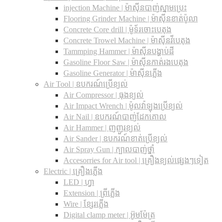
injection Machine | ម៉ាស៊ីនបាញ់ស្នាមប្រេះ
Flooring Grinder Machine | ម៉ាស៊ីនខាត់ប៉ូលា
Concrete Core drill | ម៉ូទ័រចោះបេតុង
Concrete Trowel Machine | ម៉ាស៊ីនវីបេតុង
Tammping Hammer | ម៉ាស៊ីនបង្ហាប់ដី
Gasoline Floor Saw | ម៉ាស៊ីនកាត់រងបេតុង
Gasoline Generator | ម៉ាស៊ីនភ្លើង
Air Tool | ឧបករណ៍ប្រើខ្យល់
Air Compressor | ធុងខ្យល់
Air Impact Wrench | ម៉ូលវ៉ាឡុងប្រើខ្យល់
Air Nail | ឧបករណ៍បាញ់ដែកគោល
Air Hammer | ញញួរខ្យល់
Air Sander | ឧបករណ៍ខាត់ប្រើខ្យល់
Air Spray Gun | ក្បាលបាញ់ថ្នាំ
Accesorries for Air tool | គ្រឿងខ្យល់ផ្សេងៗទៀត
Electric | គ្រឿងភ្លើង
LED | ហ្វា
Extension | ព្រីភ្លើង
Wire | ខ្សែរភ្លើង
Digital clamp meter | អ៊ូមម៉ែត្រ