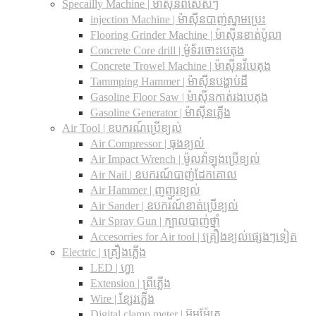
Specailly Machine | ម៉ាស៊ីនពិសេសៗ
injection Machine | ម៉ាស៊ីនបាញ់ស្នាមប្រេះ
Flooring Grinder Machine | ម៉ាស៊ីនខាត់ប៉ូលា
Concrete Core drill | ម៉ូទ័រចោះបេតុង
Concrete Trowel Machine | ម៉ាស៊ីនវីបេតុង
Tammping Hammer | ម៉ាស៊ីនបង្ហាប់ដី
Gasoline Floor Saw | ម៉ាស៊ីនកាត់រងបេតុង
Gasoline Generator | ម៉ាស៊ីនភ្លើង
Air Tool | ឧបករណ៍ប្រើខ្យល់
Air Compressor | ធុងខ្យល់
Air Impact Wrench | ម៉ូលវ៉ាឡុងប្រើខ្យល់
Air Nail | ឧបករណ៍បាញ់ដែកគោល
Air Hammer | ញញួរខ្យល់
Air Sander | ឧបករណ៍ខាត់ប្រើខ្យល់
Air Spray Gun | ក្បាលបាញ់ថ្នាំ
Accesorries for Air tool | គ្រឿងខ្យល់ផ្សេងៗទៀត
Electric | គ្រឿងភ្លើង
LED | ហ្វា
Extension | ព្រីភ្លើង
Wire | ខ្សែរភ្លើង
Digital clamp meter | អ៊ូមម៉ែត្រ