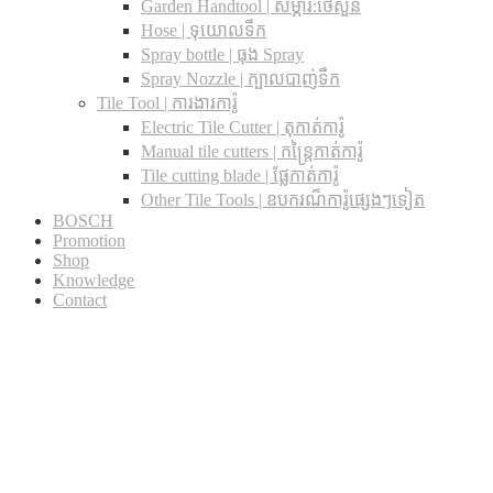
Garden Handtool | សម្ភារ:ថែសួន
Hose | ទុយោលទឹក
Spray bottle | ធុង Spray
Spray Nozzle | ក្បាលបាញ់ទឹក
Tile Tool | ការងារការ៉ូ
Electric Tile Cutter | តុកាត់ការ៉ូ
Manual tile cutters | កន្ត្រៃកាត់ការ៉ូ
Tile cutting blade | ផ្លែកាត់ការ៉ូ
Other Tile Tools | ឧបករណ៏ការ៉ូផ្សេងៗទៀត
BOSCH
Promotion
Shop
Knowledge
Contact