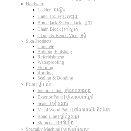
Hardware
Ladder | ជណ្តើរ
Hand Trolley | រទេះរុញ
Bottle jack & floor Jack​ | ដូយ
Chain Block | កៅឡាក់
Clamp & Bench Vice | អង្គុំ
Sika Products
Concrete
Building Finishing
Referbishment
Waterproofing
Flooring
Roofing
Sealing & Bonding
Paint | ថ្នាំពណ៍
Interior Paint | ថ្នាំលាបខាងក្នុង
Exterior Paint | ថ្នាំលាបខាងក្រៅ
Sealer | ថ្នាំទ្រនាប់
Metal Wood Paint | ថ្នាំលាបឈើរ និងដែក
Road Line | ថ្នាំគំនូសផ្លូវ
Skimcoat | ម្សៅបៀក
Specailly Machine | ម៉ាស៊ីនពិសេសៗ