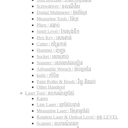
Screwdriver | ទុលណឺវីស
Digital Multimeter | អ៊ូមម៉ែត្រ
Measuring Tools | ម៉ែត្រ
Pliers | ដង្កាប់
Spirit Level | កែវស្ទង់ទឹក
Hex Key | សោរតាន់
Cutter | កន្រ្តៃកាត់
Hammer | ញញួរ
Socket | សោរគ្រាប់
Spanner |​ សោរមាត់ជញ្ជៀន
Adjustable Wrench |​ ម៉ាឡេតដៃ
knife | កាំបិត
Paint Roller & Brush | រឺឡូ និងជក់
Other Handtool
Laser Tool | ឧបករណ៍ឡាស៊ែ
Kapro
Line Laser | ឡាស៊ែបន្ទាត់
Measuring Laser | ម៉ែត្រឡាស៊ែ
Rotation Laser & Optical Level | អូតូ LEVEL
Scanner | ឧបករណ៍រាវរក