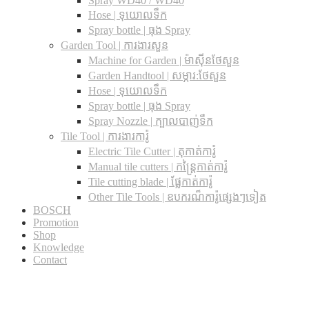
Spray WD40 / WD40
Hose | ទុយោលទឹក
Spray bottle | ធុង Spray
Garden Tool | ការងារសួន
Machine for Garden | ម៉ាស៊ីនថែសួន
Garden Handtool | សម្ភារ:ថែសួន
Hose | ទុយោលទឹក
Spray bottle | ធុង Spray
Spray Nozzle | ក្បាលបាញ់ទឹក
Tile Tool | ការងារការ៉ូ
Electric Tile Cutter | តុកាត់ការ៉ូ
Manual tile cutters | កន្ត្រៃកាត់ការ៉ូ
Tile cutting blade | ផ្លែកាត់ការ៉ូ
Other Tile Tools | ឧបករណ៏ការ៉ូផ្សេងៗទៀត
BOSCH
Promotion
Shop
Knowledge
Contact