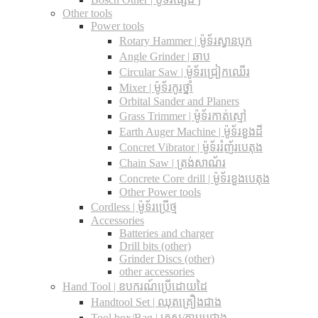
Other tools
Power tools
Rotary Hammer | ម៉ូទ័រស្វានបុក
Angle Grinder | ឆាប
Circular Saw​ | ម៉ូទ័រជ្រៀកឈើរ
Mixer | ម៉ូទ័រកូរថ្នាំ
Orbital Sander and Planers
Grass Trimmer | ម៉ូទ័រកាត់ស្មៅ
Earth Auger Machine | ម៉ូទ័រខួងដី
Concret Vibrator | ម៉ូទ័ររំញ័របេតុង
Chain Saw | ត្រង់សាណ័រ
Concrete Core drill | ម៉ូទ័រខួងបេតុង
Other Power tools
Cordless​ | ម៉ូទ័រប្រើថ្ម
Accessories
Batteries and charger
Drill bits (other)
Grinder Discs (other)
other accessories
Hand Tool | ឧបករណ៍ប្រើដោយដៃ
Handtool Set | ឈុតគ្រឿងជាង
Tool box/Bag | កេស/កាបូបជាង