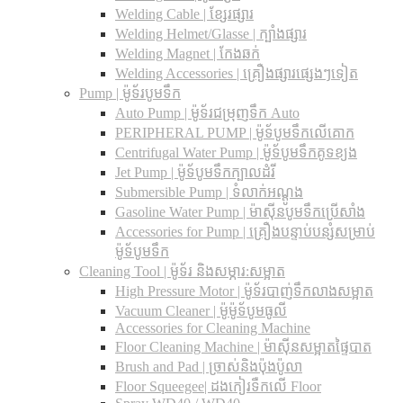
Welding Cable | ខ្សែរផ្សារ
Welding Helmet/Glasse | ក្បាំងផ្សារ
Welding Magnet | កែងឆក់
Welding Accessories | គ្រឿងផ្សារផ្សេងៗទៀត
Pump | ម៉ូទ័របូមទឹក
Auto Pump | ម៉ូទ័រជម្រុញទឹក Auto
PERIPHERAL PUMP | ម៉ូទ័បូមទឹកលើគោក
Centrifugal Water Pump | ម៉ូទ័បូមទឹកគូទខ្យង
Jet Pump | ម៉ូទ័បូមទឹកក្បាលដំរី
Submersible Pump | ទំលាក់អណ្តូង
Gasoline Water Pump | ម៉ាស៊ីនបូមទឹកប្រើសាំង
Accessories for Pump | គ្រឿងបន្ទាប់បន្សំសម្រាប់
ម៉ូទ័បូមទឹក
Cleaning Tool | ម៉ូទ័រ និងសម្ភារ:សម្អាត
High Pressure Motor | ម៉ូទ័របាញ់ទឹកលាងសម្អាត
Vacuum Cleaner | ម៉ូម៉ូទ័បូមធូលី
Accessories for Cleaning Machine
Floor Cleaning Machine | ម៉ាស៊ីនសម្អាតផ្ទៃបាត
Brush and Pad | ច្រាស់និងប៉ុងប៉ូលា
Floor Squeegee| ដងកៀរទឺកលើ Floor