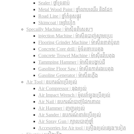
Sealer | ថ្នាំទ្រនាប់
Metal Wood Paint | ថ្នាំលាបឈើរ និងដែក
Road Line | ថ្នាំគំនូសផ្លូវ
Skimcoat | ម្សៅបៀក
Specailly Machine | ម៉ាស៊ីនពិសេសៗ
injection Machine | ម៉ាស៊ីនបាញ់ស្នាមប្រេះ
Flooring Grinder Machine | ម៉ាស៊ីនខាត់ប៉ូលា
Concrete Core drill | ម៉ូទ័រចោះបេតុង
Concrete Trowel Machine | ម៉ាស៊ីនវីបេតុង
Tammping Hammer | ម៉ាស៊ីនបង្ហាប់ដី
Gasoline Floor Saw | ម៉ាស៊ីនកាត់រងបេតុង
Gasoline Generator | ម៉ាស៊ីនភ្លើង
Air Tool | ឧបករណ៍ប្រើខ្យល់
Air Compressor | ធុងខ្យល់
Air Impact Wrench | ម៉ូលវ៉ាឡុងប្រើខ្យល់
Air Nail | ឧបករណ៍បាញ់ដែកគោល
Air Hammer | ញញួរខ្យល់
Air Sander | ឧបករណ៍ខាត់ប្រើខ្យល់
Air Spray Gun | ក្បាលបាញ់ថ្នាំ
Accesorries for Air tool | គ្រឿងខ្យល់ផ្សេងៗទៀត