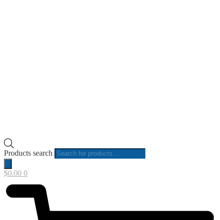
Products search
$
0.00
0