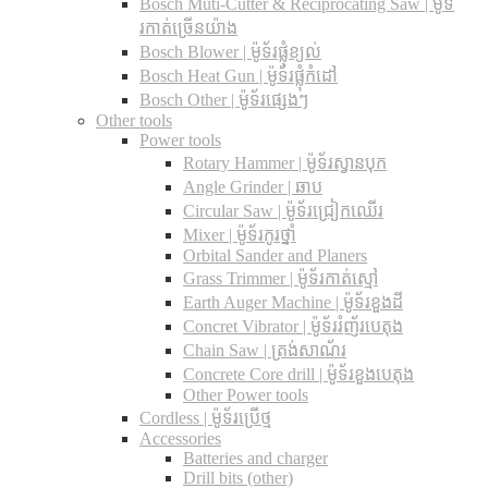
Bosch Muti-Cutter & Reciprocating Saw​ | ម៉ូទ័
រកាត់ច្រើនយ៉ាង
Bosch Blower | ម៉ូទ័រផ្លុំខ្យល់
Bosch Heat Gun | ម៉ូទ័រផ្លុំកំដៅ
Bosch Other | ម៉ូទ័រផ្សេងៗ
Other tools
Power tools
Rotary Hammer | ម៉ូទ័រស្វានបុក
Angle Grinder | ឆាប
Circular Saw​ | ម៉ូទ័រជ្រៀកឈើរ
Mixer | ម៉ូទ័រកូរថ្នាំ
Orbital Sander and Planers
Grass Trimmer | ម៉ូទ័រកាត់ស្មៅ
Earth Auger Machine | ម៉ូទ័រខួងដី
Concret Vibrator | ម៉ូទ័ររំញ័របេតុង
Chain Saw | ត្រង់សាណ័រ
Concrete Core drill | ម៉ូទ័រខួងបេតុង
Other Power tools
Cordless​ | ម៉ូទ័រប្រើថ្ម
Accessories
Batteries and charger
Drill bits (other)