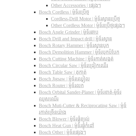
Other Accessories | ផ្សេងៗ
Bosch Cordless | ម៉ូទ័រប្រើថ្ម
Cordless-Drill Motor | ម៉ូទ័រស្វានប្រើថ្ម
Other Cordless Motor | ម៉ូទ័រប្រើថ្មផ្សេងៗ
Bosch Angle Grinder | ម៉ូទ័រឆាប
Bosch Drill and Impact drill | ម៉ូទ័រស្វាន
Bosch Rotary Hammer | ម៉ូទ័រស្វានបុក
Bosch Demolition Hammer | ម៉ូទ័របុកបំបែក
Bosch Cutting Machine | ម៉ូទ័រកាត់សង្កត់
Bosch Circular Saw | ម៉ូទ័រជ្រៀកឈើរ
Bosch Table Saw | តុកាត់
Bosch Jigsaw | ម៉ូទ័រឈ្វៀល
Bosch Router | ម៉ូទ័រលក
Bosch Orbital Sander-Planer​ | ម៉ូទ័រខាត់-ម៉ូទ័រ
ឈូសឈើរ
Bosch Muti-Cutter & Reciprocating Saw​ | ម៉ូទ័
រកាត់ច្រើនយ៉ាង
Bosch Blower | ម៉ូទ័រផ្លុំខ្យល់
Bosch Heat Gun | ម៉ូទ័រផ្លុំកំដៅ
Bosch Other | ម៉ូទ័រផ្សេងៗ