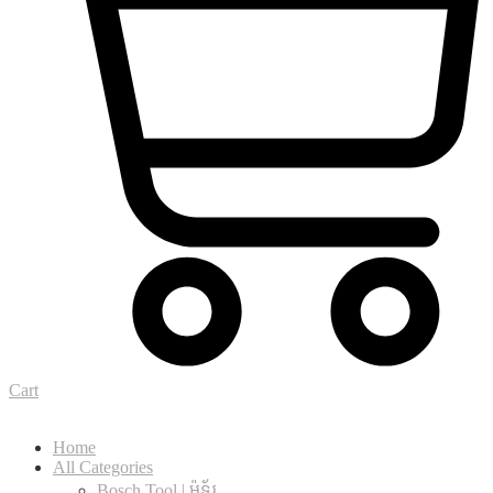
Cart
Home
All Categories
Bosch Tool | ម៉ូទ័រ