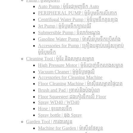
Auto Pump | ម៉ូទ័រជម្រុញទឹក Auto
PERIPHERAL PUMP | ម៉ូទ័បូមទឹកលើគោក
Centrifugal Water Pump | ម៉ូទ័បូមទឹកគូទខ្យង
Jet Pump | ម៉ូទ័បូមទឹកក្បាលដំរី
Submersible Pump | ទំលាក់អណ្តូង
Gasoline Water Pump | ម៉ាស៊ីនបូមទឹកប្រើសាំង
Accessories for Pump | គ្រឿងបន្ទាប់បន្សំសម្រាប់
ម៉ូទ័បូមទឹក
Cleaning Tool | ម៉ូទ័រ និងសម្ភារ:សម្អាត
High Pressure Motor | ម៉ូទ័របាញ់ទឹកលាងសម្អាត
Vacuum Cleaner | ម៉ូម៉ូទ័បូមធូលី
Accessories for Cleaning Machine
Floor Cleaning Machine | ម៉ាស៊ីនសម្អាតផ្ទៃបាត
Brush and Pad | ច្រាស់និងប៉ុងប៉ូលា
Floor Squeegee| ដងកៀរទឺកលើ Floor
Spray WD40 / WD40
Hose | ទុយោលទឹក
Spray bottle | ធុង Spray
Garden Tool | ការងារសួន
Machine for Garden | ម៉ាស៊ីនថែសួន