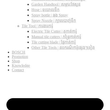
Garden Handtool | សម្ភារ:ថែសួន
Hose | ទុយោលទឹក
Spray bottle | ធុង Spray
Spray Nozzle | ក្បាលបាញ់ទឹក
Tile Tool | ការងារការ៉ូ
Electric Tile Cutter | តុកាត់ការ៉ូ
Manual tile cutters | កន្ត្រៃកាត់ការ៉ូ
Tile cutting blade | ផ្លែកាត់ការ៉ូ
Other Tile Tools | ឧបករណ៏ការ៉ូផ្សេងៗទៀត
BOSCH
Promotion
Shop
Knowledge
Contact