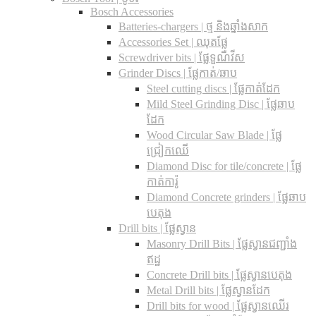
Bosch Accessories
Batteries-chargers | ថ្ម និងឆ្នាំងសាក
Accessories Set | ឈុតផ្លែ
Screwdriver bits | ផ្លែទួណឺវីស
Grinder Discs |​ ផ្លែកាត់/ឆាប
Steel cutting discs |​ ផ្លែកាត់ដែក
Mild Steel Grinding Disc | ផ្លែឆាប
ដែក
Wood Circular Saw Blade | ផ្លែ
ជ្រៀកឈើ
Diamond Disc for tile/concrete​ | ផ្លែ
កាត់ការ៉ូ
Diamond Concrete grinders | ផ្លែឆាប
បេតុង
Drill bits |​ ផ្លែស្វាន
Masonry Drill Bits |​ ផ្លែស្វានជញ្ជាំង
ឥដ្ឋ
Concrete Drill bits |​ ផ្លែស្វានបេតុង
Metal Drill bits |​ ផ្លែស្វានដែក
Drill bits for wood |​ ផ្លែស្វានឈើរ