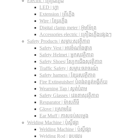
Electric | គ្រឿងភ្លើង
LED | ហ្វា
Extension | ព្រីភ្លើង
Wire | ខ្សែរភ្លើង
Digital clamp meter | អ៊ូមម៉ែត្រ
Accessories electric | គ្រឿងភ្លើងផ្សេងៗ
Safety Products | សម្ភារ:សុវត្ថិភាព
Safety Vest | អាវចំណាំងផ្លាត
Safety Helmet | មួកសុវត្ថិភាព
Safety Shoes| ស្បែកជើងសុវត្ថិភាព
Traffic Safety​ | សម្ភារ:ចរាចរណ៍
Safety harness | ខ្សែរសុវត្ថិភាព
Fire Extinguisher| បំពង់ពន្លត់អង្គីភ័យ
Wearning Tap | ស្គត់បំរាម
Safety Glasses | វេនតាសុវត្ថិភាព
Resparator | ម៉ាសគីមី
Glove | ស្រោមដៃ
Ear Muff | កាសទប់សម្លេង
Welding Machine | ប៉ុស្តិ៍ផ្សា
Welding Machine | ប៉ុស្តិ៍ផ្សា
Welding Rod | ធូបផ្សារ