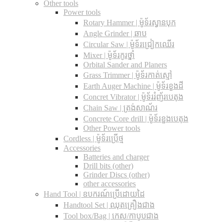
Other tools
Power tools
Rotary Hammer | ម៉ូទ័រស្វានបុក
Angle Grinder | ឆាប
Circular Saw​ | ម៉ូទ័រជ្រៀកឈើរ
Mixer | ម៉ូទ័រកូរថ្នាំ
Orbital Sander and Planers
Grass Trimmer | ម៉ូទ័រកាត់ស្មៅ
Earth Auger Machine | ម៉ូទ័រខួងដី
Concret Vibrator | ម៉ូទ័ររំញ័របេតុង
Chain Saw | ត្រង់សាណ័រ
Concrete Core drill | ម៉ូទ័រខួងបេតុង
Other Power tools
Cordless​ | ម៉ូទ័រប្រើថ្ម
Accessories
Batteries and charger
Drill bits (other)
Grinder Discs (other)
other accessories
Hand Tool | ឧបករណ៍ប្រើដោយដៃ
Handtool Set | ឈុតគ្រឿងជាង
Tool box/Bag | កេស/កាបូបជាង