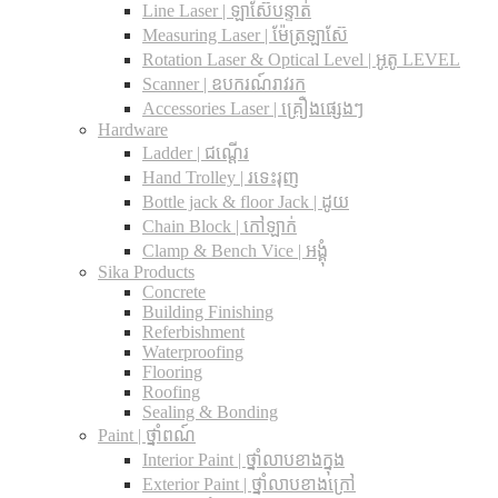
Line Laser | ឡាស៊ែបន្ទាត់
Measuring Laser | ម៉ែត្រឡាស៊ែ
Rotation Laser & Optical Level | អូតូ LEVEL
Scanner | ឧបករណ៍រាវរក
Accessories Laser | គ្រឿងផ្សេងៗ
Hardware
Ladder | ជណ្តើរ
Hand Trolley | រទេះរុញ
Bottle jack & floor Jack​ | ដូយ
Chain Block | កៅឡាក់
Clamp & Bench Vice | អង្គុំ
Sika Products
Concrete
Building Finishing
Referbishment
Waterproofing
Flooring
Roofing
Sealing & Bonding
Paint | ថ្នាំពណ៍
Interior Paint | ថ្នាំលាបខាងក្នុង
Exterior Paint | ថ្នាំលាបខាងក្រៅ