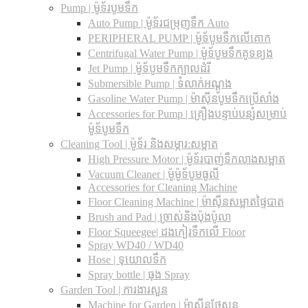
Pump | ម៉ូទ័របូមទឹក
Auto Pump | ម៉ូទ័រជម្រុញទឹក Auto
PERIPHERAL PUMP | ម៉ូទ័បូមទឹកលើគោក
Centrifugal Water Pump | ម៉ូទ័បូមទឹកគូទខ្យង
Jet Pump | ម៉ូទ័បូមទឹកក្បាលដំរី
Submersible Pump | ទំលាក់អណ្តូង
Gasoline Water Pump | ម៉ាស៊ីនបូមទឹកប្រើសាំង
Accessories for Pump | គ្រឿងបន្ទាប់បន្សំសម្រាប់
ម៉ូទ័បូមទឹក
Cleaning Tool | ម៉ូទ័រ និងសម្ភារ:សម្អាត
High Pressure Motor | ម៉ូទ័របាញ់ទឹកលាងសម្អាត
Vacuum Cleaner | ម៉ូម៉ូទ័បូមធូលី
Accessories for Cleaning Machine
Floor Cleaning Machine | ម៉ាស៊ីនសម្អាតផ្ទៃបាត
Brush and Pad | ច្រាស់និងប៉ុងប៉ូលា
Floor Squeegee| ដងកៀរទឺកលើ Floor
Spray WD40 / WD40
Hose | ទុយោលទឹក
Spray bottle | ធុង Spray
Garden Tool | ការងារសួន
Machine for Garden | ម៉ាស៊ីនថែសួន