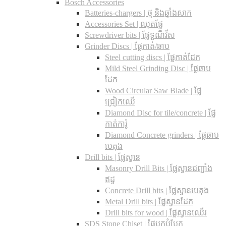
Bosch Accessories
Batteries-chargers | ថ្ម និងឆ្នាំងសាក
Accessories Set | ឈុតផ្លែ
Screwdriver bits | ផ្លែទួណឺវីស
Grinder Discs |​ ផ្លែកាត់/ឆាប
Steel cutting discs |​ ផ្លែកាត់ដែក
Mild Steel Grinding Disc | ផ្លែឆាប
ដែក
Wood Circular Saw Blade | ផ្លែ
ជ្រៀកឈើ
Diamond Disc for tile/concrete​ | ផ្លែ
កាត់ការ៉ូ
Diamond Concrete grinders | ផ្លែឆាប
បេតុង
Drill bits |​ ផ្លែស្វាន
Masonry Drill Bits |​ ផ្លែស្វានជញ្ជាំង
ឥដ្ឋ
Concrete Drill bits |​ ផ្លែស្វានបេតុង
Metal Drill bits |​ ផ្លែស្វានដែក
Drill bits for wood |​ ផ្លែស្វានឈើរ
SDS Stone Chiset |​ ផ្លែបុកបំបែក