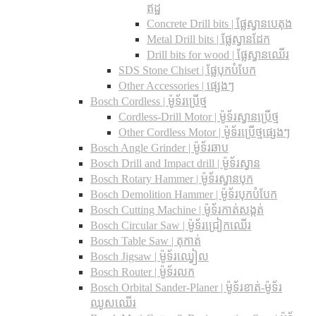
ឥដ្ឋ
Concrete Drill bits |​ ផ្លែស្វានបេតុង
Metal Drill bits |​ ផ្លែស្វានដែក
Drill bits for wood |​ ផ្លែស្វានឈើរ
SDS Stone Chiset |​ ផ្លែបុកបំបែក
Other Accessories | ផ្សេងៗ
Bosch Cordless | ម៉ូទ័រប្រើថ្ម
Cordless-Drill Motor | ម៉ូទ័រស្វានប្រើថ្ម
Other Cordless Motor | ម៉ូទ័រប្រើថ្មផ្សេងៗ
Bosch Angle Grinder | ម៉ូទ័រឆាប
Bosch Drill and Impact drill | ម៉ូទ័រស្វាន
Bosch Rotary Hammer | ម៉ូទ័រស្វានបុក
Bosch Demolition Hammer | ម៉ូទ័របុកបំបែក
Bosch Cutting Machine | ម៉ូទ័រកាត់សង្កត់
Bosch Circular Saw | ម៉ូទ័រជ្រៀកឈើរ
Bosch Table Saw | តុកាត់
Bosch Jigsaw | ម៉ូទ័រឈ្វៀល
Bosch Router | ម៉ូទ័រលក
Bosch Orbital Sander-Planer​ | ម៉ូទ័រខាត់-ម៉ូទ័រ
ឈូសឈើរ