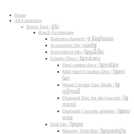
Home
All Categories
Bosch Tool | ម៉ូទ័រ
Bosch Accessories
Batteries-chargers | ថ្ម និងឆ្នាំងសាក
Accessories Set | ឈុតផ្លែ
Screwdriver bits | ផ្លែទួណឺវីស
Grinder Discs |​ ផ្លែកាត់/ឆាប
Steel cutting discs |​ ផ្លែកាត់ដែក
Mild Steel Grinding Disc | ផ្លែឆាប
ដែក
Wood Circular Saw Blade | ផ្លែ
ជ្រៀកឈើ
Diamond Disc for tile/concrete​ | ផ្លែ
កាត់ការ៉ូ
Diamond Concrete grinders | ផ្លែឆាប
បេតុង
Drill bits |​ ផ្លែស្វាន
Masonry Drill Bits |​ ផ្លែស្វានជញ្ជាំង