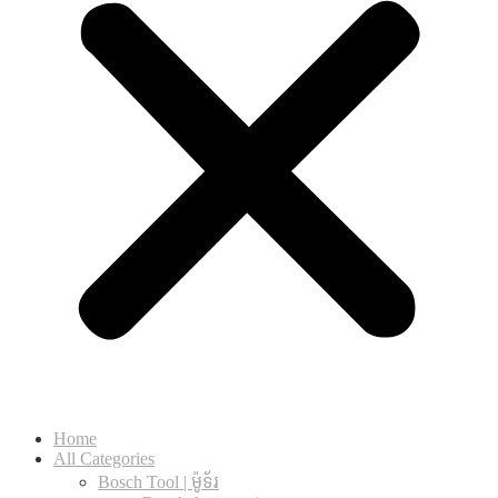
Home
All Categories
Bosch Tool | ម៉ូទ័រ