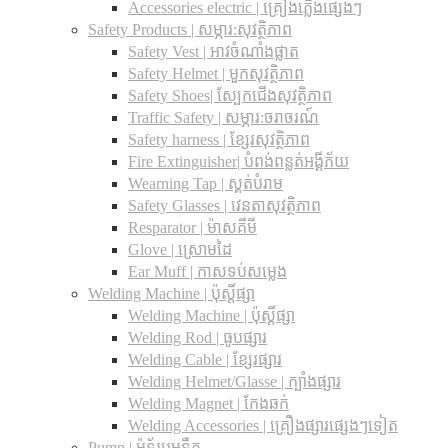
Accessories electric | គ្រឿងភ្លើងផ្សេងៗ
Safety Products | សម្ភារ:សុវត្ថិភាព
Safety Vest | អាវចំណាំងផ្លាត
Safety Helmet | មួកសុវត្ថិភាព
Safety Shoes| ស្បែកជើងសុវត្ថិភាព
Traffic Safety​ | សម្ភារ:ចរាចរណ៍
Safety harness | ខ្សែរសុវត្ថិភាព
Fire Extinguisher| បំពង់ពន្លត់អង្គីភ័យ
Wearning Tap | ស្គត់បំរាម
Safety Glasses | វេនតាសុវត្ថិភាព
Resparator | ម៉ាសគីមី
Glove | ស្រោមដៃ
Ear Muff | កាសទប់សម្លេង
Welding Machine | ប៉ុស្តិ៍ផ្សា
Welding Machine | ប៉ុស្តិ៍ផ្សា
Welding Rod | ធូបផ្សារ
Welding Cable | ខ្សែរផ្សារ
Welding Helmet/Glasse | ក្បាំងផ្សារ
Welding Magnet | កែងឆក់
Welding Accessories | គ្រឿងផ្សារផ្សេងៗទៀត
Pump | ម៉ូទ័របូមទឹក