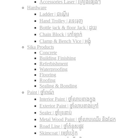
Accessories Laser | គ្រឿងផ្សេងៗ
Hardware
Ladder | ជណ្តើរ
Hand Trolley | រទេះរុញ
Bottle jack & floor Jack​ | ដូយ
Chain Block | កៅឡាក់
Clamp & Bench Vice | អង្គុំ
Sika Products
Concrete
Building Finishing
Referbishment
Waterproofing
Flooring
Roofing
Sealing & Bonding
Paint | ថ្នាំពណ៍
Interior Paint | ថ្នាំលាបខាងក្នុង
Exterior Paint | ថ្នាំលាបខាងក្រៅ
Sealer | ថ្នាំទ្រនាប់
Metal Wood Paint | ថ្នាំលាបឈើរ និងដែក
Road Line | ថ្នាំគំនូសផ្លូវ
Skimcoat | ម្សៅបៀក