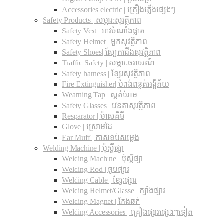
Accessories electric | គ្រឿងភ្លើងផ្សេងៗ
Safety Products | សម្ភារ:សុវត្ថិភាព
Safety Vest | អាវចំណាំងផ្លាត
Safety Helmet | មួកសុវត្ថិភាព
Safety Shoes| ស្បែកជើងសុវត្ថិភាព
Traffic Safety​ | សម្ភារ:ចរាចរណ៍
Safety harness | ខ្សែរសុវត្ថិភាព
Fire Extinguisher| បំពង់ពន្លត់អង្គីភ័យ
Wearning Tap | ស្គត់បំរាម
Safety Glasses | វេនតាសុវត្ថិភាព
Resparator | ម៉ាសគីមី
Glove | ស្រោមដៃ
Ear Muff | កាសទប់សម្លេង
Welding Machine | ប៉ុស្តិ៍ផ្សា
Welding Machine | ប៉ុស្តិ៍ផ្សា
Welding Rod | ធូបផ្សារ
Welding Cable | ខ្សែរផ្សារ
Welding Helmet/Glasse | ក្បាំងផ្សារ
Welding Magnet | កែងឆក់
Welding Accessories | គ្រឿងផ្សារផ្សេងៗទៀត