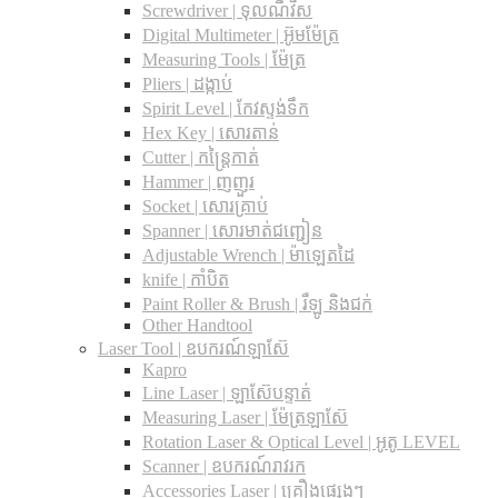
Screwdriver | ទុលណឺវីស
Digital Multimeter | អ៊ូមម៉ែត្រ
Measuring Tools | ម៉ែត្រ
Pliers | ដង្កាប់
Spirit Level | កែវស្ទង់ទឹក
Hex Key | សោរតាន់
Cutter | កន្រ្តៃកាត់
Hammer | ញញួរ
Socket | សោរគ្រាប់
Spanner |​ សោរមាត់ជញ្ជៀន
Adjustable Wrench |​ ម៉ាឡេតដៃ
knife | កាំបិត
Paint Roller & Brush | រឺឡូ និងជក់
Other Handtool
Laser Tool | ឧបករណ៍ឡាស៊ែ
Kapro
Line Laser | ឡាស៊ែបន្ទាត់
Measuring Laser | ម៉ែត្រឡាស៊ែ
Rotation Laser & Optical Level | អូតូ LEVEL
Scanner | ឧបករណ៍រាវរក
Accessories Laser | គ្រឿងផ្សេងៗ