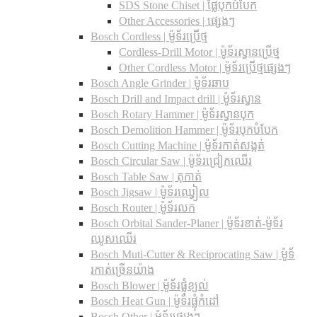
SDS Stone Chiset |​ ផ្លែបុកបំបែក
Other Accessories | ផ្សេងៗ
Bosch Cordless | ម៉ូទ័រប្រើថ្ម
Cordless-Drill Motor | ម៉ូទ័រស្វានប្រើថ្ម
Other Cordless Motor | ម៉ូទ័រប្រើថ្មផ្សេងៗ
Bosch Angle Grinder | ម៉ូទ័រឆាប
Bosch Drill and Impact drill | ម៉ូទ័រស្វាន
Bosch Rotary Hammer | ម៉ូទ័រស្វានបុក
Bosch Demolition Hammer | ម៉ូទ័របុកបំបែក
Bosch Cutting Machine | ម៉ូទ័រកាត់សង្កត់
Bosch Circular Saw | ម៉ូទ័រជ្រៀកឈើរ
Bosch Table Saw | តុកាត់
Bosch Jigsaw | ម៉ូទ័រឈ្វៀល
Bosch Router | ម៉ូទ័រលក
Bosch Orbital Sander-Planer​ | ម៉ូទ័រខាត់-ម៉ូទ័រ
ឈូសឈើរ
Bosch Muti-Cutter & Reciprocating Saw​ | ម៉ូទ័
រកាត់ច្រើនយ៉ាង
Bosch Blower | ម៉ូទ័រផ្លុំខ្យល់
Bosch Heat Gun | ម៉ូទ័រផ្លុំកំដៅ
Bosch Other | ម៉ូទ័រផ្សេងៗ