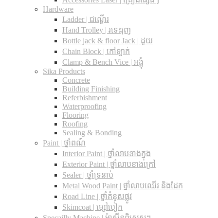
Hardware
Ladder | ជណ្តើរ
Hand Trolley | រទេះរុញ
Bottle jack & floor Jack​ | ដូយ
Chain Block | កៅឡាក់
Clamp & Bench Vice | អង្គុំ
Sika Products
Concrete
Building Finishing
Referbishment
Waterproofing
Flooring
Roofing
Sealing & Bonding
Paint | ថ្នាំពណ៍
Interior Paint | ថ្នាំលាបខាងក្នុង
Exterior Paint | ថ្នាំលាបខាងក្រៅ
Sealer | ថ្នាំទ្រនាប់
Metal Wood Paint | ថ្នាំលាបឈើរ និងដែក
Road Line | ថ្នាំគំនូសផ្លូវ
Skimcoat | ម្សៅបៀក
Specailly Machine | ម៉ាស៊ីនពិសេសៗ