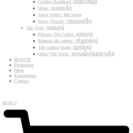
Garden Handtool | សម្ភារ:ថែសួន
Hose | ទុយោលទឹក
Spray bottle | ធុង Spray
Spray Nozzle | ក្បាលបាញ់ទឹក
Tile Tool | ការងារការ៉ូ
Electric Tile Cutter | តុកាត់ការ៉ូ
Manual tile cutters | កន្ត្រៃកាត់ការ៉ូ
Tile cutting blade | ផ្លែកាត់ការ៉ូ
Other Tile Tools | ឧបករណ៏ការ៉ូផ្សេងៗទៀត
BOSCH
Promotion
Shop
Knowledge
Contact
$
0.00
0