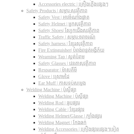
Accessories electric | គ្រឿងភ្លើងផ្សេងៗ
Safety Products | សម្ភារ:សុវត្ថិភាព
Safety Vest | អាវចំណាំងផ្លាត
Safety Helmet | មួកសុវត្ថិភាព
Safety Shoes| ស្បែកជើងសុវត្ថិភាព
Traffic Safety​ | សម្ភារ:ចរាចរណ៍
Safety harness | ខ្សែរសុវត្ថិភាព
Fire Extinguisher| បំពង់ពន្លត់អង្គីភ័យ
Wearning Tap | ស្គត់បំរាម
Safety Glasses | វេនតាសុវត្ថិភាព
Resparator | ម៉ាសគីមី
Glove | ស្រោមដៃ
Ear Muff | កាសទប់សម្លេង
Welding Machine | ប៉ុស្តិ៍ផ្សា
Welding Machine | ប៉ុស្តិ៍ផ្សា
Welding Rod | ធូបផ្សារ
Welding Cable | ខ្សែរផ្សារ
Welding Helmet/Glasse | ក្បាំងផ្សារ
Welding Magnet | កែងឆក់
Welding Accessories | គ្រឿងផ្សារផ្សេងៗទៀត