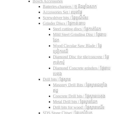
Bosch Accessories
Batteries-chargers | ថ្ម និងឆ្នាំងសាក
Accessories Set | ឈុតផ្លែ
Screwdriver bits | ផ្លែទួណឺវីស
Grinder Discs |​ ផ្លែកាត់/ឆាប
Steel cutting discs |​ ផ្លែកាត់ដែក
Mild Steel Grinding Disc | ផ្លែឆាប
ដែក
Wood Circular Saw Blade | ផ្លែ
ជ្រៀកឈើ
Diamond Disc for tile/concrete​ | ផ្លែ
កាត់ការ៉ូ
Diamond Concrete grinders | ផ្លែឆាប
បេតុង
Drill bits |​ ផ្លែស្វាន
Masonry Drill Bits |​ ផ្លែស្វានជញ្ជាំង
ឥដ្ឋ
Concrete Drill bits |​ ផ្លែស្វានបេតុង
Metal Drill bits |​ ផ្លែស្វានដែក
Drill bits for wood |​ ផ្លែស្វានឈើរ
SDS Stone Chiset |​ ផ្លែបុកបំបែក