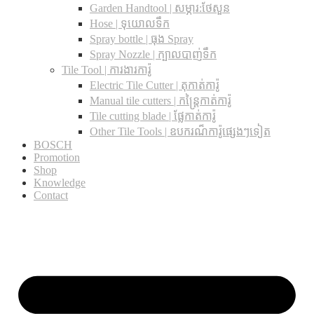
Garden Handtool | សម្ភារ:ថែសួន
Hose | ទុយោលទឹក
Spray bottle | ធុង Spray
Spray Nozzle | ក្បាលបាញ់ទឹក
Tile Tool | ការងារការ៉ូ
Electric Tile Cutter | តុកាត់ការ៉ូ
Manual tile cutters | កន្ត្រៃកាត់ការ៉ូ
Tile cutting blade | ផ្លែកាត់ការ៉ូ
Other Tile Tools | ឧបករណ៏ការ៉ូផ្សេងៗទៀត
BOSCH
Promotion
Shop
Knowledge
Contact