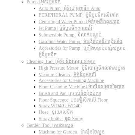
Pump | ម៉ូទ័របូមទឹក
Auto Pump | ម៉ូទ័រជម្រុញទឹក Auto
PERIPHERAL PUMP | ម៉ូទ័បូមទឹកលើគោក
Centrifugal Water Pump | ម៉ូទ័បូមទឹកគូទខ្យង
Jet Pump | ម៉ូទ័បូមទឹកក្បាលដំរី
Submersible Pump | ទំលាក់អណ្តូង
Gasoline Water Pump | ម៉ាស៊ីនបូមទឹកប្រើសាំង
Accessories for Pump | គ្រឿងបន្ទាប់បន្សំសម្រាប់
ម៉ូទ័បូមទឹក
Cleaning Tool | ម៉ូទ័រ និងសម្ភារ:សម្អាត
High Pressure Motor | ម៉ូទ័របាញ់ទឹកលាងសម្អាត
Vacuum Cleaner | ម៉ូម៉ូទ័បូមធូលី
Accessories for Cleaning Machine
Floor Cleaning Machine | ម៉ាស៊ីនសម្អាតផ្ទៃបាត
Brush and Pad | ច្រាស់និងប៉ុងប៉ូលា
Floor Squeegee| ដងកៀរទឺកលើ Floor
Spray WD40 / WD40
Hose | ទុយោលទឹក
Spray bottle | ធុង Spray
Garden Tool | ការងារសួន
Machine for Garden | ម៉ាស៊ីនថែសួន