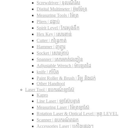
Screwdriver | ទុលណឺវីស
Digital Multimeter | អ៊ូមម៉ែត្រ
Measuring Tools | ម៉ែត្រ
Pliers | ដង្កាប់
Spirit Level | កែវស្ទង់ទឹក
Hex Key | សោរតាន់
Cutter | កន្រ្តៃកាត់
Hammer | ញញួរ
Socket | សោរគ្រាប់
Spanner |​ សោរមាត់ជញ្ជៀន
Adjustable Wrench |​ ម៉ាឡេតដៃ
knife | កាំបិត
Paint Roller & Brush | រឺឡូ និងជក់
Other Handtool
Laser Tool | ឧបករណ៍ឡាស៊ែ
Kapro
Line Laser | ឡាស៊ែបន្ទាត់
Measuring Laser | ម៉ែត្រឡាស៊ែ
Rotation Laser & Optical Level | អូតូ LEVEL
Scanner | ឧបករណ៍រាវរក
Accessories Laser | គ្រឿងផ្សេងៗ