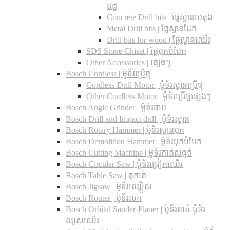
ឥដ្ឋ
Concrete Drill bits |​ ផ្លែស្វានបេតុង
Metal Drill bits |​ ផ្លែស្វានដែក
Drill bits for wood |​ ផ្លែស្វានឈើរ
SDS Stone Chiset |​ ផ្លែបុកបំបែក
Other Accessories | ផ្សេងៗ
Bosch Cordless | ម៉ូទ័រប្រើថ្ម
Cordless-Drill Motor | ម៉ូទ័រស្វានប្រើថ្ម
Other Cordless Motor | ម៉ូទ័រប្រើថ្មផ្សេងៗ
Bosch Angle Grinder | ម៉ូទ័រឆាប
Bosch Drill and Impact drill | ម៉ូទ័រស្វាន
Bosch Rotary Hammer | ម៉ូទ័រស្វានបុក
Bosch Demolition Hammer | ម៉ូទ័របុកបំបែក
Bosch Cutting Machine | ម៉ូទ័រកាត់សង្កត់
Bosch Circular Saw | ម៉ូទ័រជ្រៀកឈើរ
Bosch Table Saw | តុកាត់
Bosch Jigsaw | ម៉ូទ័រឈ្វៀល
Bosch Router | ម៉ូទ័រលក
Bosch Orbital Sander-Planer​ | ម៉ូទ័រខាត់-ម៉ូទ័រ
ឈូសឈើរ