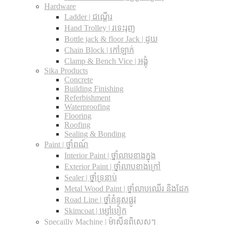
Hardware
Ladder | ជណ្តើរ
Hand Trolley | រទេះរុញ
Bottle jack & floor Jack​ | ដូយ
Chain Block | កៅឡាក់
Clamp & Bench Vice | អង្គុំ
Sika Products
Concrete
Building Finishing
Referbishment
Waterproofing
Flooring
Roofing
Sealing & Bonding
Paint | ថ្នាំពណ៍
Interior Paint | ថ្នាំលាបខាងក្នុង
Exterior Paint | ថ្នាំលាបខាងក្រៅ
Sealer | ថ្នាំទ្រនាប់
Metal Wood Paint | ថ្នាំលាបឈើរ និងដែក
Road Line | ថ្នាំគំនូសផ្លូវ
Skimcoat | ម្សៅបៀក
Specailly Machine | ម៉ាស៊ីនពិសេសៗ