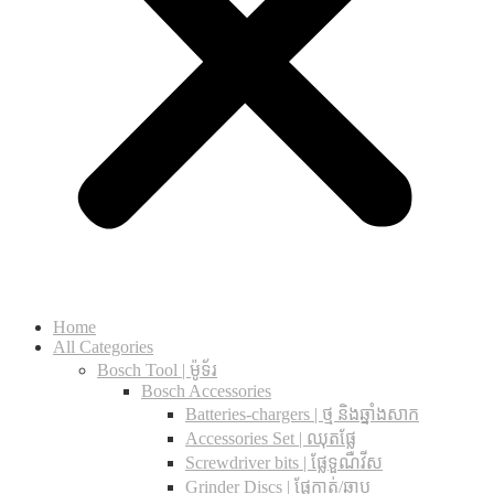
Home
All Categories
Bosch Tool | ម៉ូទ័រ
Bosch Accessories
Batteries-chargers | ថ្ម និងឆ្នាំងសាក
Accessories Set | ឈុតផ្លែ
Screwdriver bits | ផ្លែទួណឺវីស
Grinder Discs |​ ផ្លែកាត់/ឆាប