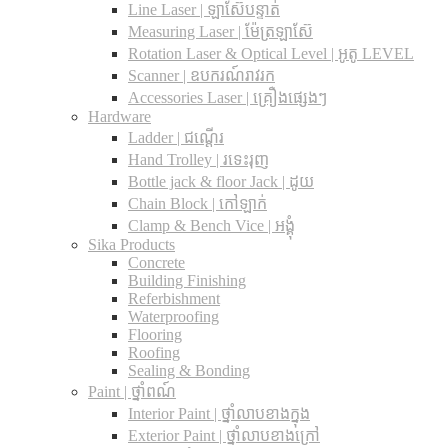
Line Laser | ឡាស៊ែបន្ទាត់
Measuring Laser | ម៉ែត្រឡាស៊ែ
Rotation Laser & Optical Level | អូតូ LEVEL
Scanner | ឧបករណ៍រាវរក
Accessories Laser | គ្រឿងផ្សេងៗ
Hardware
Ladder | ជណ្តើរ
Hand Trolley | រទេះរុញ
Bottle jack & floor Jack​ | ដូយ
Chain Block | កៅឡាក់
Clamp & Bench Vice | អង្គុំ
Sika Products
Concrete
Building Finishing
Referbishment
Waterproofing
Flooring
Roofing
Sealing & Bonding
Paint | ថ្នាំពណ៍
Interior Paint | ថ្នាំលាបខាងក្នុង
Exterior Paint | ថ្នាំលាបខាងក្រៅ