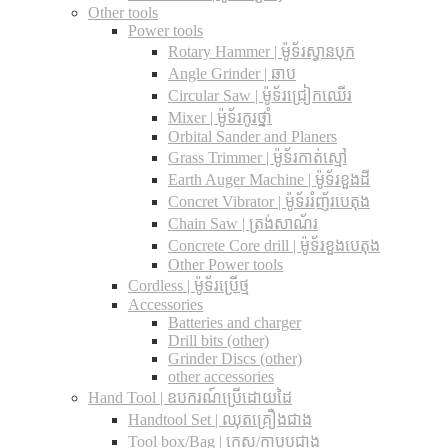
Other tools
Power tools
Rotary Hammer | ម៉ូទ័រស្វានបុក
Angle Grinder | ឆាប
Circular Saw​ | ម៉ូទ័រជ្រៀកឈើរ
Mixer | ម៉ូទ័រកូរថ្នាំ
Orbital Sander and Planers
Grass Trimmer | ម៉ូទ័រកាត់ស្មៅ
Earth Auger Machine | ម៉ូទ័រខួងដី
Concret Vibrator | ម៉ូទ័ររំញ័របេតុង
Chain Saw | ត្រង់សាណ័រ
Concrete Core drill | ម៉ូទ័រខួងបេតុង
Other Power tools
Cordless​ | ម៉ូទ័រប្រើថ្ម
Accessories
Batteries and charger
Drill bits (other)
Grinder Discs (other)
other accessories
Hand Tool | ឧបករណ៍ប្រើដោយដៃ
Handtool Set | ឈុតគ្រឿងជាង
Tool box/Bag | កេស/កាបូបជាង