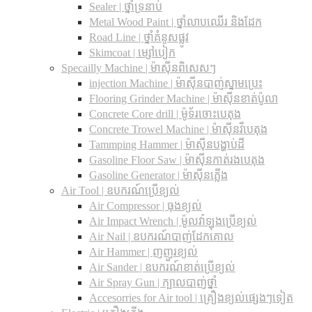
Sealer | ថ្នាំទ្រនាប់
Metal Wood Paint | ថ្នាំលាបឈើរ និងដែក
Road Line | ថ្នាំគំនូសផ្លូវ
Skimcoat | ម្សៅបៀក
Specailly Machine | ម៉ាស៊ីនពិសេសៗ
injection Machine | ម៉ាស៊ីនបាញ់ស្នាមប្រេះ
Flooring Grinder Machine | ម៉ាស៊ីនខាត់ប៉ូលា
Concrete Core drill | ម៉ូទ័រចោះបេតុង
Concrete Trowel Machine | ម៉ាស៊ីនវីបេតុង
Tammping Hammer | ម៉ាស៊ីនបង្ហាប់ដី
Gasoline Floor Saw | ម៉ាស៊ីនកាត់រងបេតុង
Gasoline Generator | ម៉ាស៊ីនភ្លើង
Air Tool | ឧបករណ៍ប្រើខ្យល់
Air Compressor | ធុងខ្យល់
Air Impact Wrench | ម៉ូលវ៉ាឡុងប្រើខ្យល់
Air Nail | ឧបករណ៍បាញ់ដែកគោល
Air Hammer | ញញួរខ្យល់
Air Sander | ឧបករណ៍ខាត់ប្រើខ្យល់
Air Spray Gun | ក្បាលបាញ់ថ្នាំ
Accesorries for Air tool | គ្រឿងខ្យល់ផ្សេងៗទៀត