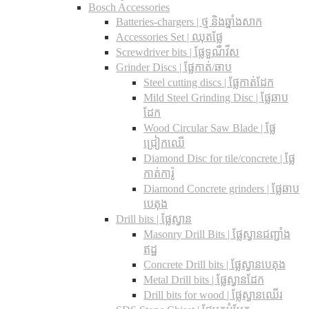
Bosch Accessories
Batteries-chargers | ថ្ម និងឆ្នាំងសាក
Accessories Set | ឈុតផ្លែ
Screwdriver bits | ផ្លែទួណឺវីស
Grinder Discs |​ ផ្លែកាត់/ឆាប
Steel cutting discs |​ ផ្លែកាត់ដែក
Mild Steel Grinding Disc | ផ្លែឆាប
ដែក
Wood Circular Saw Blade | ផ្លែ
ជ្រៀកឈើ
Diamond Disc for tile/concrete​ | ផ្លែ
កាត់ការ៉ូ
Diamond Concrete grinders | ផ្លែឆាប
បេតុង
Drill bits |​ ផ្លែស្វាន
Masonry Drill Bits |​ ផ្លែស្វានជញ្ជាំង
ឥដ្ឋ
Concrete Drill bits |​ ផ្លែស្វានបេតុង
Metal Drill bits |​ ផ្លែស្វានដែក
Drill bits for wood |​ ផ្លែស្វានឈើរ