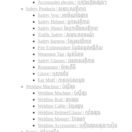
Accessories electric | គ្រឿងភ្លើងផ្សេងៗ
Safety Products | សម្ភារ:សុវត្ថិភាព
Safety Vest | អាវចំណាំងផ្លាត
Safety Helmet | មួកសុវត្ថិភាព
Safety Shoes| ស្បែកជើងសុវត្ថិភាព
Traffic Safety​ | សម្ភារ:ចរាចរណ៍
Safety harness | ខ្សែរសុវត្ថិភាព
Fire Extinguisher| បំពង់ពន្លត់អង្គីភ័យ
Wearning Tap | ស្គត់បំរាម
Safety Glasses | វេនតាសុវត្ថិភាព
Resparator | ម៉ាសគីមី
Glove | ស្រោមដៃ
Ear Muff | កាសទប់សម្លេង
Welding Machine | ប៉ុស្តិ៍ផ្សា
Welding Machine | ប៉ុស្តិ៍ផ្សា
Welding Rod | ធូបផ្សារ
Welding Cable | ខ្សែរផ្សារ
Welding Helmet/Glasse | ក្បាំងផ្សារ
Welding Magnet | កែងឆក់
Welding Accessories | គ្រឿងផ្សារផ្សេងៗទៀត
Pump | ម៉ូទ័របូមទឹក