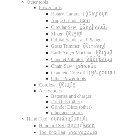
Other tools
Power tools
Rotary Hammer | ម៉ូទ័រស្វានបុក
Angle Grinder | ឆាប
Circular Saw​ | ម៉ូទ័រជ្រៀកឈើរ
Mixer | ម៉ូទ័រកូរថ្នាំ
Orbital Sander and Planers
Grass Trimmer | ម៉ូទ័រកាត់ស្មៅ
Earth Auger Machine | ម៉ូទ័រខួងដី
Concret Vibrator | ម៉ូទ័ររំញ័របេតុង
Chain Saw | ត្រង់សាណ័រ
Concrete Core drill | ម៉ូទ័រខួងបេតុង
Other Power tools
Cordless​ | ម៉ូទ័រប្រើថ្ម
Accessories
Batteries and charger
Drill bits (other)
Grinder Discs (other)
other accessories
Hand Tool | ឧបករណ៍ប្រើដោយដៃ
Handtool Set | ឈុតគ្រឿងជាង
Tool box/Bag | កេស/កាបូបជាង