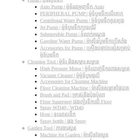
Auto Pump | ម៉ូទ័រជម្រុញទឹក Auto
PERIPHERAL PUMP | ម៉ូទ័បូមទឹកលើគោក
Centrifugal Water Pump | ម៉ូទ័បូមទឹកគូទខ្យង
Jet Pump | ម៉ូទ័បូមទឹកក្បាលដំរី
Submersible Pump | ទំលាក់អណ្តូង
Gasoline Water Pump | ម៉ាស៊ីនបូមទឹកប្រើសាំង
Accessories for Pump | គ្រឿងបន្ទាប់បន្សំសម្រាប់
ម៉ូទ័បូមទឹក
Cleaning Tool | ម៉ូទ័រ និងសម្ភារ:សម្អាត
High Pressure Motor | ម៉ូទ័របាញ់ទឹកលាងសម្អាត
Vacuum Cleaner | ម៉ូម៉ូទ័បូមធូលី
Accessories for Cleaning Machine
Floor Cleaning Machine | ម៉ាស៊ីនសម្អាតផ្ទៃបាត
Brush and Pad | ច្រាស់និងប៉ុងប៉ូលា
Floor Squeegee| ដងកៀរទឺកលើ Floor
Spray WD40 / WD40
Hose | ទុយោលទឹក
Spray bottle | ធុង Spray
Garden Tool | ការងារសួន
Machine for Garden | ម៉ាស៊ីនថែសួន