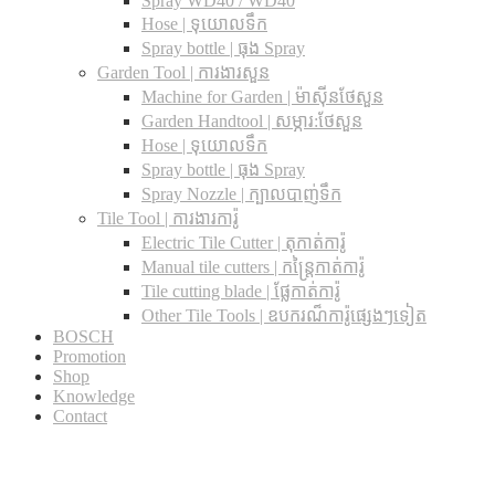
Spray WD40 / WD40
Hose | ទុយោលទឹក
Spray bottle | ធុង Spray
Garden Tool | ការងារសួន
Machine for Garden | ម៉ាស៊ីនថែសួន
Garden Handtool | សម្ភារ:ថែសួន
Hose | ទុយោលទឹក
Spray bottle | ធុង Spray
Spray Nozzle | ក្បាលបាញ់ទឹក
Tile Tool | ការងារការ៉ូ
Electric Tile Cutter | តុកាត់ការ៉ូ
Manual tile cutters | កន្ត្រៃកាត់ការ៉ូ
Tile cutting blade | ផ្លែកាត់ការ៉ូ
Other Tile Tools | ឧបករណ៏ការ៉ូផ្សេងៗទៀត
BOSCH
Promotion
Shop
Knowledge
Contact