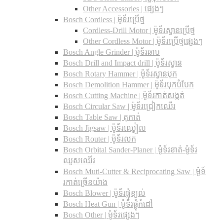
Other Accessories | ផ្សេងៗ
Bosch Cordless | ម៉ូទ័រប្រើថ្ម
Cordless-Drill Motor | ម៉ូទ័រស្វានប្រើថ្ម
Other Cordless Motor | ម៉ូទ័រប្រើថ្មផ្សេងៗ
Bosch Angle Grinder | ម៉ូទ័រឆាប
Bosch Drill and Impact drill | ម៉ូទ័រស្វាន
Bosch Rotary Hammer | ម៉ូទ័រស្វានបុក
Bosch Demolition Hammer | ម៉ូទ័របុកបំបែក
Bosch Cutting Machine | ម៉ូទ័រកាត់សង្កត់
Bosch Circular Saw | ម៉ូទ័រជ្រៀកឈើរ
Bosch Table Saw | តុកាត់
Bosch Jigsaw | ម៉ូទ័រឈ្វៀល
Bosch Router | ម៉ូទ័រលក
Bosch Orbital Sander-Planer​ | ម៉ូទ័រខាត់-ម៉ូទ័រ
ឈូសឈើរ
Bosch Muti-Cutter & Reciprocating Saw​ | ម៉ូទ័
រកាត់ច្រើនយ៉ាង
Bosch Blower | ម៉ូទ័រផ្លុំខ្យល់
Bosch Heat Gun | ម៉ូទ័រផ្លុំកំដៅ
Bosch Other | ម៉ូទ័រផ្សេងៗ