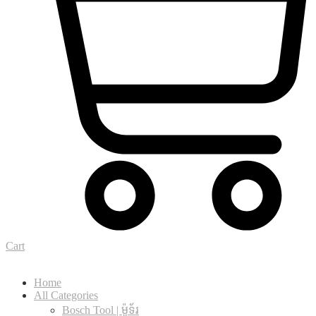
Cart
Home
All Categories
Bosch Tool | ម៉ូទ័រ