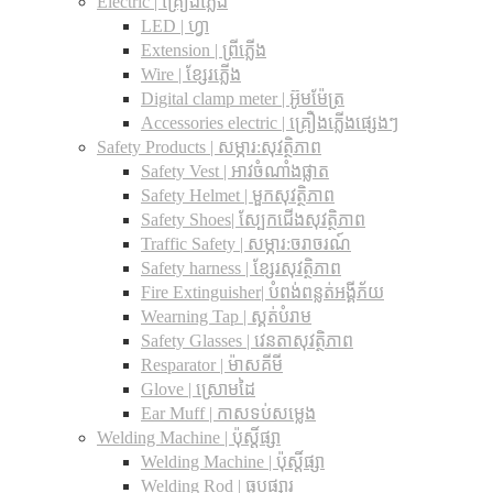
Electric | គ្រឿងភ្លើង
LED | ហ្វា
Extension | ព្រីភ្លើង
Wire | ខ្សែរភ្លើង
Digital clamp meter | អ៊ូមម៉ែត្រ
Accessories electric | គ្រឿងភ្លើងផ្សេងៗ
Safety Products | សម្ភារ:សុវត្ថិភាព
Safety Vest | អាវចំណាំងផ្លាត
Safety Helmet | មួកសុវត្ថិភាព
Safety Shoes| ស្បែកជើងសុវត្ថិភាព
Traffic Safety​ | សម្ភារ:ចរាចរណ៍
Safety harness | ខ្សែរសុវត្ថិភាព
Fire Extinguisher| បំពង់ពន្លត់អង្គីភ័យ
Wearning Tap | ស្គត់បំរាម
Safety Glasses | វេនតាសុវត្ថិភាព
Resparator | ម៉ាសគីមី
Glove | ស្រោមដៃ
Ear Muff | កាសទប់សម្លេង
Welding Machine | ប៉ុស្តិ៍ផ្សា
Welding Machine | ប៉ុស្តិ៍ផ្សា
Welding Rod | ធូបផ្សារ