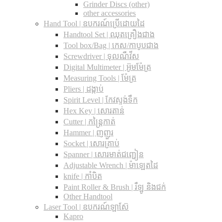
Grinder Discs (other)
other accessories
Hand Tool | ឧបករណ៍ប្រើដោយដៃ
Handtool Set | ឈុតគ្រឿងជាង
Tool box/Bag | កេស/កាបូបជាង
Screwdriver | ទុលណឺវីស
Digital Multimeter | អ៊ូមម៉ែត្រ
Measuring Tools | ម៉ែត្រ
Pliers | ដង្កាប់
Spirit Level | កែវស្ទង់ទឹក
Hex Key | សោរតាន់
Cutter | កន្រ្តៃកាត់
Hammer | ញញួរ
Socket | សោរគ្រាប់
Spanner |​ សោរមាត់ជញ្ជៀន
Adjustable Wrench |​ ម៉ាឡេតដៃ
knife | កាំបិត
Paint Roller & Brush | រឺឡូ និងជក់
Other Handtool
Laser Tool | ឧបករណ៍ឡាស៊ែ
Kapro