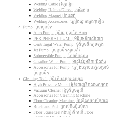
Welding Cable | ខ្សែរផ្សារ
Welding Helmet/Glasse | ក្បាំងផ្សារ
Welding Magnet | កែងឆក់
Welding Accessories | គ្រឿងផ្សារផ្សេងៗទៀត
Pump | ម៉ូទ័របូមទឹក
Auto Pump | ម៉ូទ័រជម្រុញទឹក Auto
PERIPHERAL PUMP | ម៉ូទ័បូមទឹកលើគោក
Centrifugal Water Pump | ម៉ូទ័បូមទឹកគូទខ្យង
Jet Pump | ម៉ូទ័បូមទឹកក្បាលដំរី
Submersible Pump | ទំលាក់អណ្តូង
Gasoline Water Pump | ម៉ាស៊ីនបូមទឹកប្រើសាំង
Accessories for Pump | គ្រឿងបន្ទាប់បន្សំសម្រាប់
ម៉ូទ័បូមទឹក
Cleaning Tool | ម៉ូទ័រ និងសម្ភារ:សម្អាត
High Pressure Motor | ម៉ូទ័របាញ់ទឹកលាងសម្អាត
Vacuum Cleaner | ម៉ូម៉ូទ័បូមធូលី
Accessories for Cleaning Machine
Floor Cleaning Machine | ម៉ាស៊ីនសម្អាតផ្ទៃបាត
Brush and Pad | ច្រាស់និងប៉ុងប៉ូលា
Floor Squeegee| ដងកៀរទឺកលើ Floor