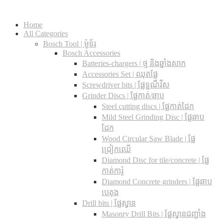
Home
All Categories
Bosch Tool | ម៉ូទ័រ
Bosch Accessories
Batteries-chargers | ថ្ម និងឆ្នាំងសាក
Accessories Set | ឈុតផ្លែ
Screwdriver bits | ផ្លែទួណឺវីស
Grinder Discs |​ ផ្លែកាត់/ឆាប
Steel cutting discs |​ ផ្លែកាត់ដែក
Mild Steel Grinding Disc | ផ្លែឆាប
ដែក
Wood Circular Saw Blade | ផ្លែ
ជ្រៀកឈើ
Diamond Disc for tile/concrete​ | ផ្លែ
កាត់ការ៉ូ
Diamond Concrete grinders | ផ្លែឆាប
បេតុង
Drill bits |​ ផ្លែស្វាន
Masonry Drill Bits |​ ផ្លែស្វានជញ្ជាំង