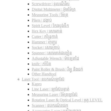
Screwdriver | ទុលណឺវីស
Digital Multimeter | អ៊ូមម៉ែត្រ
Measuring Tools | ម៉ែត្រ
Pliers | ដង្កាប់
Spirit Level | កែវស្ទង់ទឹក
Hex Key | សោរតាន់
Cutter | កន្រ្តៃកាត់
Hammer | ញញួរ
Socket | សោរគ្រាប់
Spanner |​ សោរមាត់ជញ្ជៀន
Adjustable Wrench |​ ម៉ាឡេតដៃ
knife | កាំបិត
Paint Roller & Brush | រឺឡូ និងជក់
Other Handtool
Laser Tool | ឧបករណ៍ឡាស៊ែ
Kapro
Line Laser | ឡាស៊ែបន្ទាត់
Measuring Laser | ម៉ែត្រឡាស៊ែ
Rotation Laser & Optical Level | អូតូ LEVEL
Scanner | ឧបករណ៍រាវរក
Accessories Laser | គ្រឿងផ្សេងៗ