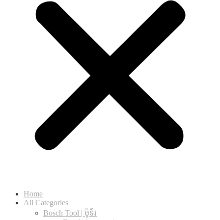
Home
All Categories
Bosch Tool | ម៉ូទ័រ