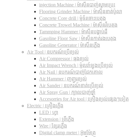
injection Machine | ម៉ាស៊ីនបាញ់ស្នាមប្រេះ
Flooring Grinder Machine | ម៉ាស៊ីនខាត់ប៉ូលា
Concrete Core drill | ម៉ូទ័រចោះបេតុង
Concrete Trowel Machine | ម៉ាស៊ីនវីបេតុង
Tammping Hammer | ម៉ាស៊ីនបង្ហាប់ដី
Gasoline Floor Saw | ម៉ាស៊ីនកាត់រងបេតុង
Gasoline Generator | ម៉ាស៊ីនភ្លើង
Air Tool | ឧបករណ៍ប្រើខ្យល់
Air Compressor | ធុងខ្យល់
Air Impact Wrench | ម៉ូលវ៉ាឡុងប្រើខ្យល់
Air Nail | ឧបករណ៍បាញ់ដែកគោល
Air Hammer | ញញួរខ្យល់
Air Sander | ឧបករណ៍ខាត់ប្រើខ្យល់
Air Spray Gun | ក្បាលបាញ់ថ្នាំ
Accesorries for Air tool | គ្រឿងខ្យល់ផ្សេងៗទៀត
Electric | គ្រឿងភ្លើង
LED | ហ្វា
Extension | ព្រីភ្លើង
Wire | ខ្សែរភ្លើង
Digital clamp meter | អ៊ូមម៉ែត្រ