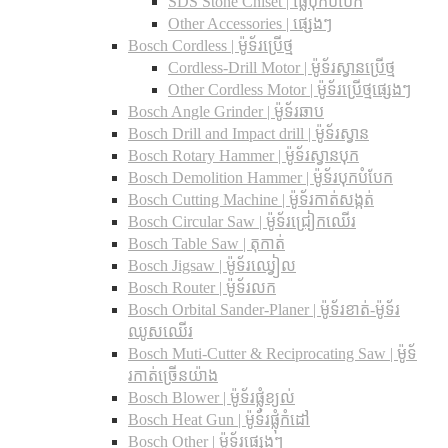
SDS Stone Chiset |​ ផ្លែបុកបំបែក
Other Accessories | ផ្សេងៗ
Bosch Cordless | ម៉ូទ័រប្រើថ្ម
Cordless-Drill Motor | ម៉ូទ័រស្វានប្រើថ្ម
Other Cordless Motor | ម៉ូទ័រប្រើថ្មផ្សេងៗ
Bosch Angle Grinder | ម៉ូទ័រឆាប
Bosch Drill and Impact drill | ម៉ូទ័រស្វាន
Bosch Rotary Hammer | ម៉ូទ័រស្វានបុក
Bosch Demolition Hammer | ម៉ូទ័របុកបំបែក
Bosch Cutting Machine | ម៉ូទ័រកាត់សង្កត់
Bosch Circular Saw | ម៉ូទ័រជ្រៀកឈើរ
Bosch Table Saw | តុកាត់
Bosch Jigsaw | ម៉ូទ័រឈ្វៀល
Bosch Router | ម៉ូទ័រលក
Bosch Orbital Sander-Planer​ | ម៉ូទ័រខាត់-ម៉ូទ័រ
ឈូសឈើរ
Bosch Muti-Cutter & Reciprocating Saw​ | ម៉ូទ័
រកាត់ច្រើនយ៉ាង
Bosch Blower | ម៉ូទ័រផ្លុំខ្យល់
Bosch Heat Gun | ម៉ូទ័រផ្លុំកំដៅ
Bosch Other | ម៉ូទ័រផ្សេងៗ