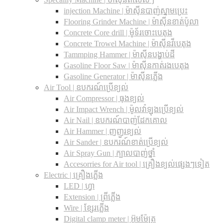
injection Machine | ម៉ាស៊ីនបាញ់ស្នាមប្រេះ
Flooring Grinder Machine | ម៉ាស៊ីនខាត់ប៉ូលា
Concrete Core drill | ម៉ូទ័រចោះបេតុង
Concrete Trowel Machine | ម៉ាស៊ីនវីបេតុង
Tammping Hammer | ម៉ាស៊ីនបង្ហាប់ដី
Gasoline Floor Saw | ម៉ាស៊ីនកាត់រងបេតុង
Gasoline Generator | ម៉ាស៊ីនភ្លើង
Air Tool | ឧបករណ៍ប្រើខ្យល់
Air Compressor | ធុងខ្យល់
Air Impact Wrench | ម៉ូលវ៉ាឡុងប្រើខ្យល់
Air Nail | ឧបករណ៍បាញ់ដែកគោល
Air Hammer | ញញួរខ្យល់
Air Sander | ឧបករណ៍ខាត់ប្រើខ្យល់
Air Spray Gun | ក្បាលបាញ់ថ្នាំ
Accesorries for Air tool | គ្រឿងខ្យល់ផ្សេងៗទៀត
Electric | គ្រឿងភ្លើង
LED | ហ្វា
Extension | ព្រីភ្លើង
Wire | ខ្សែរភ្លើង
Digital clamp meter | អ៊ូមម៉ែត្រ