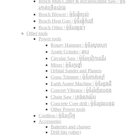
Bosch Muti-Cutter & Reciprocating Saw​ | ម៉ូទ័
រកាត់ច្រើនយ៉ាង
Bosch Blower | ម៉ូទ័រផ្លុំខ្យល់
Bosch Heat Gun | ម៉ូទ័រផ្លុំកំដៅ
Bosch Other | ម៉ូទ័រផ្សេងៗ
Other tools
Power tools
Rotary Hammer | ម៉ូទ័រស្វានបុក
Angle Grinder | ឆាប
Circular Saw​ | ម៉ូទ័រជ្រៀកឈើរ
Mixer | ម៉ូទ័រកូរថ្នាំ
Orbital Sander and Planers
Grass Trimmer | ម៉ូទ័រកាត់ស្មៅ
Earth Auger Machine | ម៉ូទ័រខួងដី
Concret Vibrator | ម៉ូទ័ររំញ័របេតុង
Chain Saw | ត្រង់សាណ័រ
Concrete Core drill | ម៉ូទ័រខួងបេតុង
Other Power tools
Cordless​ | ម៉ូទ័រប្រើថ្ម
Accessories
Batteries and charger
Drill bits (other)