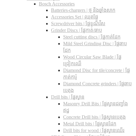
Bosch Accessories
Batteries-chargers | ថ្ម និងឆ្នាំងសាក
Accessories Set | ឈុតផ្លែ
Screwdriver bits | ផ្លែទួណឺវីស
Grinder Discs |​ ផ្លែកាត់/ឆាប
Steel cutting discs |​ ផ្លែកាត់ដែក
Mild Steel Grinding Disc | ផ្លែឆាប
ដែក
Wood Circular Saw Blade | ផ្លែ
ជ្រៀកឈើ
Diamond Disc for tile/concrete​ | ផ្លែ
កាត់ការ៉ូ
Diamond Concrete grinders | ផ្លែឆាប
បេតុង
Drill bits |​ ផ្លែស្វាន
Masonry Drill Bits |​ ផ្លែស្វានជញ្ជាំង
ឥដ្ឋ
Concrete Drill bits |​ ផ្លែស្វានបេតុង
Metal Drill bits |​ ផ្លែស្វានដែក
Drill bits for wood |​ ផ្លែស្វានឈើរ