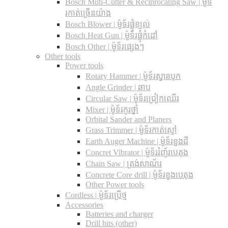
Bosch Muti-Cutter & Reciprocating Saw​ | ម៉ូទ័
រកាត់ច្រើនយ៉ាង
Bosch Blower | ម៉ូទ័រផ្លុំខ្យល់
Bosch Heat Gun | ម៉ូទ័រផ្លុំកំដៅ
Bosch Other | ម៉ូទ័រផ្សេងៗ
Other tools
Power tools
Rotary Hammer | ម៉ូទ័រស្វានបុក
Angle Grinder | ឆាប
Circular Saw​ | ម៉ូទ័រជ្រៀកឈើរ
Mixer | ម៉ូទ័រកូរថ្នាំ
Orbital Sander and Planers
Grass Trimmer | ម៉ូទ័រកាត់ស្មៅ
Earth Auger Machine | ម៉ូទ័រខួងដី
Concret Vibrator | ម៉ូទ័ររំញ័របេតុង
Chain Saw | ត្រង់សាណ័រ
Concrete Core drill | ម៉ូទ័រខួងបេតុង
Other Power tools
Cordless​ | ម៉ូទ័រប្រើថ្ម
Accessories
Batteries and charger
Drill bits (other)