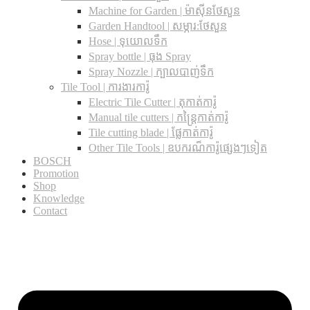
Machine for Garden | ម៉ាស៊ីនថែសួន
Garden Handtool | សម្ភារ:ថែសួន
Hose | ទុយោលទឹក
Spray bottle | ធុង Spray
Spray Nozzle | ក្បាលបាញ់ទឹក
Tile Tool | ការងារការ៉ូ
Electric Tile Cutter | តុកាត់ការ៉ូ
Manual tile cutters | កន្ត្រៃកាត់ការ៉ូ
Tile cutting blade | ផ្លែកាត់ការ៉ូ
Other Tile Tools | ឧបករណ៏ការ៉ូផ្សេងៗទៀត
BOSCH
Promotion
Shop
Knowledge
Contact