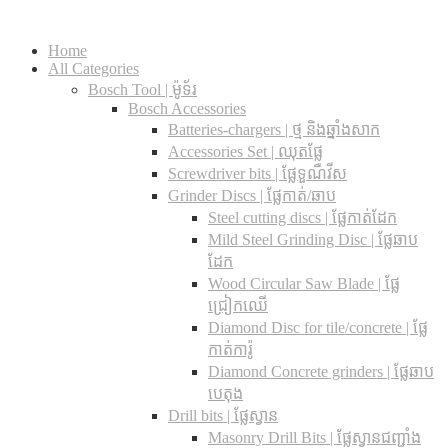
Home
All Categories
Bosch Tool | ម៉ូទ័រ
Bosch Accessories
Batteries-chargers | ថ្ម និងឆ្នាំងសាក
Accessories Set | ឈុតផ្លែ
Screwdriver bits | ផ្លែទួណឺវីស
Grinder Discs |​ ផ្លែកាត់/ឆាប
Steel cutting discs |​ ផ្លែកាត់ដែក
Mild Steel Grinding Disc | ផ្លែឆាប
ដែក
Wood Circular Saw Blade | ផ្លែ
ជ្រៀកឈើ
Diamond Disc for tile/concrete​ | ផ្លែ
កាត់ការ៉ូ
Diamond Concrete grinders | ផ្លែឆាប
បេតុង
Drill bits |​ ផ្លែស្វាន
Masonry Drill Bits |​ ផ្លែស្វានជញ្ជាំង