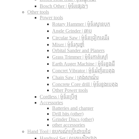
Bosch Other | ម៉ូទ័រផ្សេងៗ
Other tools
Power tools
Rotary Hammer | ម៉ូទ័រស្វានបុក
Angle Grinder | ឆាប
Circular Saw​ | ម៉ូទ័រជ្រៀកឈើរ
Mixer | ម៉ូទ័រកូរថ្នាំ
Orbital Sander and Planers
Grass Trimmer | ម៉ូទ័រកាត់ស្មៅ
Earth Auger Machine | ម៉ូទ័រខួងដី
Concret Vibrator | ម៉ូទ័ររំញ័របេតុង
Chain Saw | ត្រង់សាណ័រ
Concrete Core drill | ម៉ូទ័រខួងបេតុង
Other Power tools
Cordless​ | ម៉ូទ័រប្រើថ្ម
Accessories
Batteries and charger
Drill bits (other)
Grinder Discs (other)
other accessories
Hand Tool | ឧបករណ៍ប្រើដោយដៃ
Handtool Set | ឈុតគ្រឿងជាង