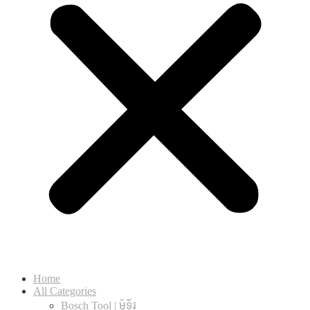
Home
All Categories
Bosch Tool | ម៉ូទ័រ