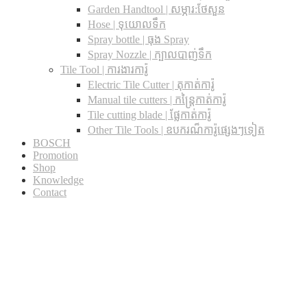
Garden Handtool | សម្ភារ:ថែសួន
Hose | ទុយោលទឹក
Spray bottle | ធុង Spray
Spray Nozzle | ក្បាលបាញ់ទឹក
Tile Tool | ការងារការ៉ូ
Electric Tile Cutter | តុកាត់ការ៉ូ
Manual tile cutters | កន្ត្រៃកាត់ការ៉ូ
Tile cutting blade | ផ្លែកាត់ការ៉ូ
Other Tile Tools | ឧបករណ៏ការ៉ូផ្សេងៗទៀត
BOSCH
Promotion
Shop
Knowledge
Contact