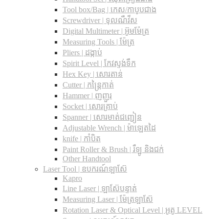
Tool box/Bag | កេស/កាបូបជាង
Screwdriver | ទុលណឺវីស
Digital Multimeter | អ៊ូមម៉ែត្រ
Measuring Tools | ម៉ែត្រ
Pliers | ដង្កាប់
Spirit Level | កែវស្ទង់ទឹក
Hex Key | សោរតាន់
Cutter | កន្រ្តៃកាត់
Hammer | ញញួរ
Socket | សោរគ្រាប់
Spanner |​ សោរមាត់ជញ្ជៀន
Adjustable Wrench |​ ម៉ាឡេតដៃ
knife | កាំបិត
Paint Roller & Brush | រឺឡូ និងជក់
Other Handtool
Laser Tool | ឧបករណ៍ឡាស៊ែ
Kapro
Line Laser | ឡាស៊ែបន្ទាត់
Measuring Laser | ម៉ែត្រឡាស៊ែ
Rotation Laser & Optical Level | អូតូ LEVEL