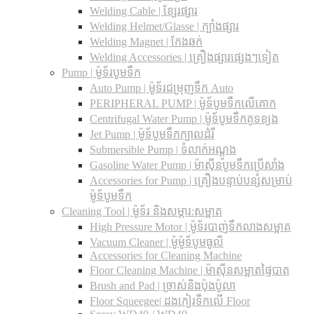
Welding Cable | ខ្សែរផ្សារ
Welding Helmet/Glasse | ក្បាំងផ្សារ
Welding Magnet | កែងឆក់
Welding Accessories | គ្រឿងផ្សារផ្សេងៗទៀត
Pump | ម៉ូទ័របូមទឹក
Auto Pump | ម៉ូទ័រជម្រុញទឹក Auto
PERIPHERAL PUMP | ម៉ូទ័បូមទឹកលើគោក
Centrifugal Water Pump | ម៉ូទ័បូមទឹកគូទខ្យង
Jet Pump | ម៉ូទ័បូមទឹកក្បាលដំរី
Submersible Pump | ទំលាក់អណ្តូង
Gasoline Water Pump | ម៉ាស៊ីនបូមទឹកប្រើសាំង
Accessories for Pump | គ្រឿងបន្ទាប់បន្សំសម្រាប់
ម៉ូទ័បូមទឹក
Cleaning Tool | ម៉ូទ័រ និងសម្ភារ:សម្អាត
High Pressure Motor | ម៉ូទ័របាញ់ទឹកលាងសម្អាត
Vacuum Cleaner | ម៉ូម៉ូទ័បូមធូលី
Accessories for Cleaning Machine
Floor Cleaning Machine | ម៉ាស៊ីនសម្អាតផ្ទៃបាត
Brush and Pad | ច្រាស់និងប៉ុងប៉ូលា
Floor Squeegee| ដងកៀរទឺកលើ Floor