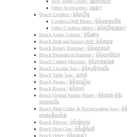
SDS Stone Chiset |​ ផ្លែបុកបំបែក
Other Accessories | ផ្សេងៗ
Bosch Cordless | ម៉ូទ័រប្រើថ្ម
Cordless-Drill Motor | ម៉ូទ័រស្វានប្រើថ្ម
Other Cordless Motor | ម៉ូទ័រប្រើថ្មផ្សេងៗ
Bosch Angle Grinder | ម៉ូទ័រឆាប
Bosch Drill and Impact drill | ម៉ូទ័រស្វាន
Bosch Rotary Hammer | ម៉ូទ័រស្វានបុក
Bosch Demolition Hammer | ម៉ូទ័របុកបំបែក
Bosch Cutting Machine | ម៉ូទ័រកាត់សង្កត់
Bosch Circular Saw | ម៉ូទ័រជ្រៀកឈើរ
Bosch Table Saw | តុកាត់
Bosch Jigsaw | ម៉ូទ័រឈ្វៀល
Bosch Router | ម៉ូទ័រលក
Bosch Orbital Sander-Planer​ | ម៉ូទ័រខាត់-ម៉ូទ័រ
ឈូសឈើរ
Bosch Muti-Cutter & Reciprocating Saw​ | ម៉ូទ័
រកាត់ច្រើនយ៉ាង
Bosch Blower | ម៉ូទ័រផ្លុំខ្យល់
Bosch Heat Gun | ម៉ូទ័រផ្លុំកំដៅ
Bosch Other | ម៉ូទ័រផ្សេងៗ