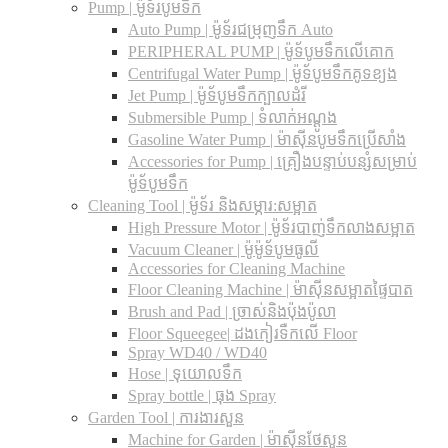
Pump | ម៉ូទ័របូមទឹក
Auto Pump | ម៉ូទ័រជម្រុញទឹក Auto
PERIPHERAL PUMP | ម៉ូទ័បូមទឹកលើគោក
Centrifugal Water Pump | ម៉ូទ័បូមទឹកគូទខ្យង
Jet Pump | ម៉ូទ័បូមទឹកក្បាលដំរី
Submersible Pump | ទំលាក់អណ្តូង
Gasoline Water Pump | ម៉ាស៊ីនបូមទឹកប្រើសាំង
Accessories for Pump | គ្រឿងបន្ទាប់បន្សំសម្រាប់
ម៉ូទ័បូមទឹក
Cleaning Tool | ម៉ូទ័រ និងសម្ភារ:សម្អាត
High Pressure Motor | ម៉ូទ័របាញ់ទឹកលាងសម្អាត
Vacuum Cleaner | ម៉ូម៉ូទ័បូមធូលី
Accessories for Cleaning Machine
Floor Cleaning Machine | ម៉ាស៊ីនសម្អាតផ្ទៃបាត
Brush and Pad | ច្រាស់និងប៉ុងប៉ូលា
Floor Squeegee| ដងកៀរទឺកលើ Floor
Spray WD40 / WD40
Hose | ទុយោលទឹក
Spray bottle | ធុង Spray
Garden Tool | ការងារសួន
Machine for Garden | ម៉ាស៊ីនថែសួន