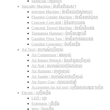
Skimcoat | ម្សៅបៀក
Specailly Machine | ម៉ាស៊ីនពិសេសៗ
injection Machine | ម៉ាស៊ីនបាញ់ស្នាមប្រេះ
Flooring Grinder Machine | ម៉ាស៊ីនខាត់ប៉ូលា
Concrete Core drill | ម៉ូទ័រចោះបេតុង
Concrete Trowel Machine | ម៉ាស៊ីនវីបេតុង
Tammping Hammer | ម៉ាស៊ីនបង្ហាប់ដី
Gasoline Floor Saw | ម៉ាស៊ីនកាត់រងបេតុង
Gasoline Generator | ម៉ាស៊ីនភ្លើង
Air Tool | ឧបករណ៍ប្រើខ្យល់
Air Compressor | ធុងខ្យល់
Air Impact Wrench | ម៉ូលវ៉ាឡុងប្រើខ្យល់
Air Nail | ឧបករណ៍បាញ់ដែកគោល
Air Hammer | ញញួរខ្យល់
Air Sander | ឧបករណ៍ខាត់ប្រើខ្យល់
Air Spray Gun | ក្បាលបាញ់ថ្នាំ
Accesorries for Air tool | គ្រឿងខ្យល់ផ្សេងៗទៀត
Electric | គ្រឿងភ្លើង
LED | ហ្វា
Extension | ព្រីភ្លើង
Wire | ខ្សែរភ្លើង