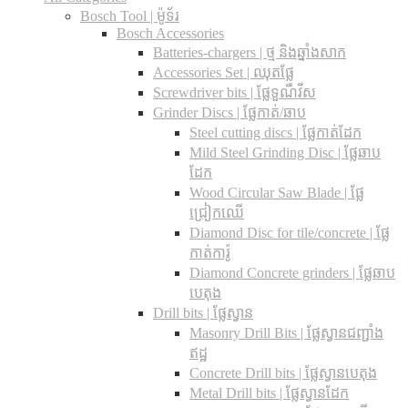
Bosch Tool | ម៉ូទ័រ
Bosch Accessories
Batteries-chargers | ថ្ម និងឆ្នាំងសាក
Accessories Set | ឈុតផ្លែ
Screwdriver bits | ផ្លែទួណឺវីស
Grinder Discs |​ ផ្លែកាត់/ឆាប
Steel cutting discs |​ ផ្លែកាត់ដែក
Mild Steel Grinding Disc | ផ្លែឆាប
ដែក
Wood Circular Saw Blade | ផ្លែ
ជ្រៀកឈើ
Diamond Disc for tile/concrete​ | ផ្លែ
កាត់ការ៉ូ
Diamond Concrete grinders | ផ្លែឆាប
បេតុង
Drill bits |​ ផ្លែស្វាន
Masonry Drill Bits |​ ផ្លែស្វានជញ្ជាំង
ឥដ្ឋ
Concrete Drill bits |​ ផ្លែស្វានបេតុង
Metal Drill bits |​ ផ្លែស្វានដែក