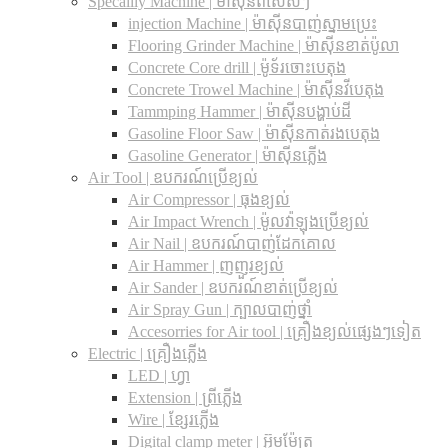
Specailly Machine | ម៉ាស៊ីនពិសេសៗ
injection Machine | ម៉ាស៊ីនបាញ់ស្នាមប្រេះ
Flooring Grinder Machine | ម៉ាស៊ីនខាត់ប៉ូលា
Concrete Core drill | ម៉ូទ័រចោះបេតុង
Concrete Trowel Machine | ម៉ាស៊ីនវីបេតុង
Tammping Hammer | ម៉ាស៊ីនបង្ហាប់ដី
Gasoline Floor Saw | ម៉ាស៊ីនកាត់រងបេតុង
Gasoline Generator | ម៉ាស៊ីនភ្លើង
Air Tool | ឧបករណ៍ប្រើខ្យល់
Air Compressor | ធុងខ្យល់
Air Impact Wrench | ម៉ូលវ៉ាឡុងប្រើខ្យល់
Air Nail | ឧបករណ៍បាញ់ដែកគោល
Air Hammer | ញញួរខ្យល់
Air Sander | ឧបករណ៍ខាត់ប្រើខ្យល់
Air Spray Gun | ក្បាលបាញ់ថ្នាំ
Accesorries for Air tool | គ្រឿងខ្យល់ផ្សេងៗទៀត
Electric | គ្រឿងភ្លើង
LED | ហ្វា
Extension | ព្រីភ្លើង
Wire | ខ្សែរភ្លើង
Digital clamp meter | អ៊ូមម៉ែត្រ