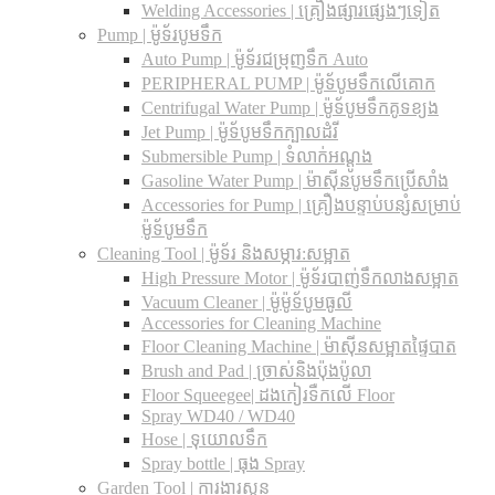
Welding Accessories | គ្រឿងផ្សារផ្សេងៗទៀត
Pump | ម៉ូទ័របូមទឹក
Auto Pump | ម៉ូទ័រជម្រុញទឹក Auto
PERIPHERAL PUMP | ម៉ូទ័បូមទឹកលើគោក
Centrifugal Water Pump | ម៉ូទ័បូមទឹកគូទខ្យង
Jet Pump | ម៉ូទ័បូមទឹកក្បាលដំរី
Submersible Pump | ទំលាក់អណ្តូង
Gasoline Water Pump | ម៉ាស៊ីនបូមទឹកប្រើសាំង
Accessories for Pump | គ្រឿងបន្ទាប់បន្សំសម្រាប់
ម៉ូទ័បូមទឹក
Cleaning Tool | ម៉ូទ័រ និងសម្ភារ:សម្អាត
High Pressure Motor | ម៉ូទ័របាញ់ទឹកលាងសម្អាត
Vacuum Cleaner | ម៉ូម៉ូទ័បូមធូលី
Accessories for Cleaning Machine
Floor Cleaning Machine | ម៉ាស៊ីនសម្អាតផ្ទៃបាត
Brush and Pad | ច្រាស់និងប៉ុងប៉ូលា
Floor Squeegee| ដងកៀរទឺកលើ Floor
Spray WD40 / WD40
Hose | ទុយោលទឹក
Spray bottle | ធុង Spray
Garden Tool | ការងារសួន