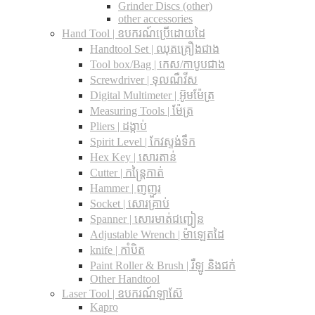
Grinder Discs (other)
other accessories
Hand Tool | ឧបករណ៍ប្រើដោយដៃ
Handtool Set | ឈុតគ្រឿងជាង
Tool box/Bag | កេស/កាបូបជាង
Screwdriver | ទុលណឺវីស
Digital Multimeter | អ៊ូមម៉ែត្រ
Measuring Tools | ម៉ែត្រ
Pliers | ដង្កាប់
Spirit Level | កែវស្ទង់ទឹក
Hex Key | សោរតាន់
Cutter | កន្រ្តៃកាត់
Hammer | ញញួរ
Socket | សោរគ្រាប់
Spanner |​ សោរមាត់ជញ្ជៀន
Adjustable Wrench |​ ម៉ាឡេតដៃ
knife | កាំបិត
Paint Roller & Brush | រឺឡូ និងជក់
Other Handtool
Laser Tool | ឧបករណ៍ឡាស៊ែ
Kapro