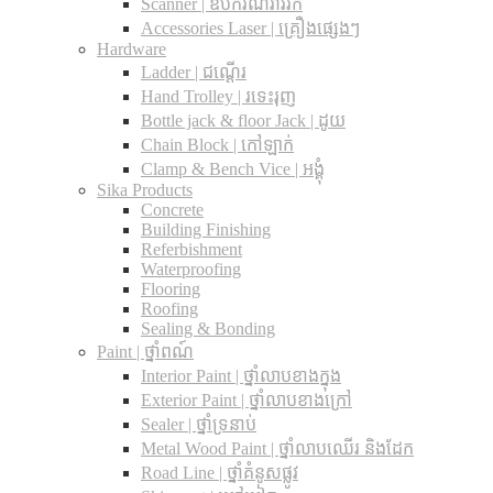
Scanner | ឧបករណ៍រាវរក
Accessories Laser | គ្រឿងផ្សេងៗ
Hardware
Ladder | ជណ្តើរ
Hand Trolley | រទេះរុញ
Bottle jack & floor Jack​ | ដូយ
Chain Block | កៅឡាក់
Clamp & Bench Vice | អង្គុំ
Sika Products
Concrete
Building Finishing
Referbishment
Waterproofing
Flooring
Roofing
Sealing & Bonding
Paint | ថ្នាំពណ៍
Interior Paint | ថ្នាំលាបខាងក្នុង
Exterior Paint | ថ្នាំលាបខាងក្រៅ
Sealer | ថ្នាំទ្រនាប់
Metal Wood Paint | ថ្នាំលាបឈើរ និងដែក
Road Line | ថ្នាំគំនូសផ្លូវ