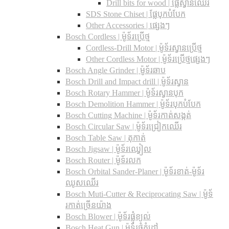
Drill bits for wood |​ ផ្លែស្វានឈើរ
SDS Stone Chiset |​ ផ្លែបុកបំបែក
Other Accessories | ផ្សេងៗ
Bosch Cordless | ម៉ូទ័រប្រើថ្ម
Cordless-Drill Motor | ម៉ូទ័រស្វានប្រើថ្ម
Other Cordless Motor | ម៉ូទ័រប្រើថ្មផ្សេងៗ
Bosch Angle Grinder | ម៉ូទ័រឆាប
Bosch Drill and Impact drill | ម៉ូទ័រស្វាន
Bosch Rotary Hammer | ម៉ូទ័រស្វានបុក
Bosch Demolition Hammer | ម៉ូទ័របុកបំបែក
Bosch Cutting Machine | ម៉ូទ័រកាត់សង្កត់
Bosch Circular Saw | ម៉ូទ័រជ្រៀកឈើរ
Bosch Table Saw | តុកាត់
Bosch Jigsaw | ម៉ូទ័រឈ្វៀល
Bosch Router | ម៉ូទ័រលក
Bosch Orbital Sander-Planer​ | ម៉ូទ័រខាត់-ម៉ូទ័រ
ឈូសឈើរ
Bosch Muti-Cutter & Reciprocating Saw​ | ម៉ូទ័
រកាត់ច្រើនយ៉ាង
Bosch Blower | ម៉ូទ័រផ្លុំខ្យល់
Bosch Heat Gun | ម៉ូទ័រផ្លុំកំដៅ