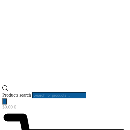
Products search
$
0.00
0