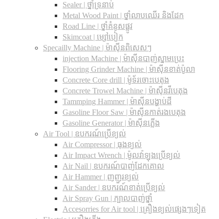
Sealer | ថ្នាំទ្រនាប់
Metal Wood Paint | ថ្នាំលាបឈើរ និងដែក
Road Line | ថ្នាំគំនូសផ្លូវ
Skimcoat | ម្សៅបៀក
Specailly Machine | ម៉ាស៊ីនពិសេសៗ
injection Machine | ម៉ាស៊ីនបាញ់ស្នាមប្រេះ
Flooring Grinder Machine | ម៉ាស៊ីនខាត់ប៉ូលា
Concrete Core drill | ម៉ូទ័រចោះបេតុង
Concrete Trowel Machine | ម៉ាស៊ីនវីបេតុង
Tammping Hammer | ម៉ាស៊ីនបង្ហាប់ដី
Gasoline Floor Saw | ម៉ាស៊ីនកាត់រងបេតុង
Gasoline Generator | ម៉ាស៊ីនភ្លើង
Air Tool | ឧបករណ៍ប្រើខ្យល់
Air Compressor | ធុងខ្យល់
Air Impact Wrench | ម៉ូលវ៉ាឡុងប្រើខ្យល់
Air Nail | ឧបករណ៍បាញ់ដែកគោល
Air Hammer | ញញួរខ្យល់
Air Sander | ឧបករណ៍ខាត់ប្រើខ្យល់
Air Spray Gun | ក្បាលបាញ់ថ្នាំ
Accesorries for Air tool | គ្រឿងខ្យល់ផ្សេងៗទៀត