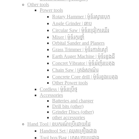
Other tools
Power tools
Rotary Hammer | ម៉ូទ័រស្វានបុក
Angle Grinder | ឆាប
Circular Saw​ | ម៉ូទ័រជ្រៀកឈើរ
Mixer | ម៉ូទ័រកូរថ្នាំ
Orbital Sander and Planers
Grass Trimmer | ម៉ូទ័រកាត់ស្មៅ
Earth Auger Machine | ម៉ូទ័រខួងដី
Concret Vibrator | ម៉ូទ័ររំញ័របេតុង
Chain Saw | ត្រង់សាណ័រ
Concrete Core drill | ម៉ូទ័រខួងបេតុង
Other Power tools
Cordless​ | ម៉ូទ័រប្រើថ្ម
Accessories
Batteries and charger
Drill bits (other)
Grinder Discs (other)
other accessories
Hand Tool | ឧបករណ៍ប្រើដោយដៃ
Handtool Set | ឈុតគ្រឿងជាង
Tool box/Bag | កេស/កាបូបជាង