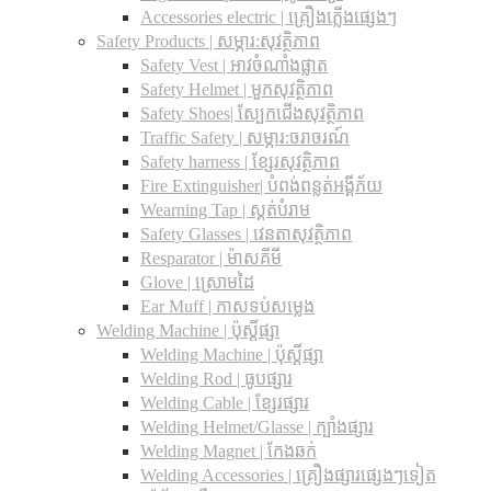
Accessories electric | គ្រឿងភ្លើងផ្សេងៗ
Safety Products | សម្ភារ:សុវត្ថិភាព
Safety Vest | អាវចំណាំងផ្លាត
Safety Helmet | មួកសុវត្ថិភាព
Safety Shoes| ស្បែកជើងសុវត្ថិភាព
Traffic Safety​ | សម្ភារ:ចរាចរណ៍
Safety harness | ខ្សែរសុវត្ថិភាព
Fire Extinguisher| បំពង់ពន្លត់អង្គីភ័យ
Wearning Tap | ស្គត់បំរាម
Safety Glasses | វេនតាសុវត្ថិភាព
Resparator | ម៉ាសគីមី
Glove | ស្រោមដៃ
Ear Muff | កាសទប់សម្លេង
Welding Machine | ប៉ុស្តិ៍ផ្សា
Welding Machine | ប៉ុស្តិ៍ផ្សា
Welding Rod | ធូបផ្សារ
Welding Cable | ខ្សែរផ្សារ
Welding Helmet/Glasse | ក្បាំងផ្សារ
Welding Magnet | កែងឆក់
Welding Accessories | គ្រឿងផ្សារផ្សេងៗទៀត