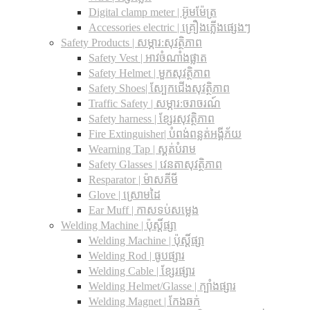
Digital clamp meter | អ៊ូមម៉ែត្រ
Accessories electric | គ្រឿងភ្លើងផ្សេងៗ
Safety Products | សម្ភារ:សុវត្ថិភាព
Safety Vest | អាវចំណាំងផ្លាត
Safety Helmet | មួកសុវត្ថិភាព
Safety Shoes| ស្បែកជើងសុវត្ថិភាព
Traffic Safety​ | សម្ភារ:ចរាចរណ៍
Safety harness | ខ្សែរសុវត្ថិភាព
Fire Extinguisher| បំពង់ពន្លត់អង្គីភ័យ
Wearning Tap | ស្គត់បំរាម
Safety Glasses | វេនតាសុវត្ថិភាព
Resparator | ម៉ាសគីមី
Glove | ស្រោមដៃ
Ear Muff | កាសទប់សម្លេង
Welding Machine | ប៉ុស្តិ៍ផ្សា
Welding Machine | ប៉ុស្តិ៍ផ្សា
Welding Rod | ធូបផ្សារ
Welding Cable | ខ្សែរផ្សារ
Welding Helmet/Glasse | ក្បាំងផ្សារ
Welding Magnet | កែងឆក់