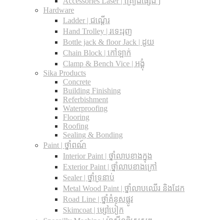
Accessories Laser | គ្រឿងផ្សេងៗ
Hardware
Ladder | ជណ្តើរ
Hand Trolley | រទេះរុញ
Bottle jack & floor Jack​ | ដូយ
Chain Block | កៅឡាក់
Clamp & Bench Vice | អង្គុំ
Sika Products
Concrete
Building Finishing
Referbishment
Waterproofing
Flooring
Roofing
Sealing & Bonding
Paint | ថ្នាំពណ៍
Interior Paint | ថ្នាំលាបខាងក្នុង
Exterior Paint | ថ្នាំលាបខាងក្រៅ
Sealer | ថ្នាំទ្រនាប់
Metal Wood Paint | ថ្នាំលាបឈើរ និងដែក
Road Line | ថ្នាំគំនូសផ្លូវ
Skimcoat | ម្សៅបៀក