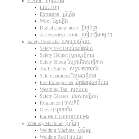
Electric | គ្រឿងភ្លើង
LED | ហ្វា
Extension | ព្រីភ្លើង
Wire | ខ្សែរភ្លើង
Digital clamp meter | អ៊ូមម៉ែត្រ
Accessories electric | គ្រឿងភ្លើងផ្សេងៗ
Safety Products | សម្ភារ:សុវត្ថិភាព
Safety Vest | អាវចំណាំងផ្លាត
Safety Helmet | មួកសុវត្ថិភាព
Safety Shoes| ស្បែកជើងសុវត្ថិភាព
Traffic Safety​ | សម្ភារ:ចរាចរណ៍
Safety harness | ខ្សែរសុវត្ថិភាព
Fire Extinguisher| បំពង់ពន្លត់អង្គីភ័យ
Wearning Tap | ស្គត់បំរាម
Safety Glasses | វេនតាសុវត្ថិភាព
Resparator | ម៉ាសគីមី
Glove | ស្រោមដៃ
Ear Muff | កាសទប់សម្លេង
Welding Machine | ប៉ុស្តិ៍ផ្សា
Welding Machine | ប៉ុស្តិ៍ផ្សា
Welding Rod | ធូបផ្សារ