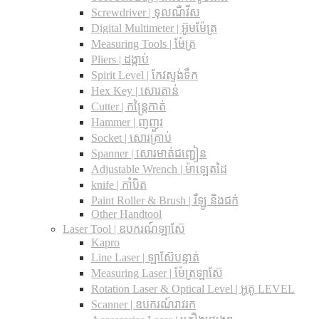
Screwdriver | ទុលណឺវីស
Digital Multimeter | អ៊ូមម៉ែត្រ
Measuring Tools | ម៉ែត្រ
Pliers | ដង្កាប់
Spirit Level | កែវស្ទង់ទឹក
Hex Key | សោរតាន់
Cutter | កន្រ្តៃកាត់
Hammer | ញញួរ
Socket | សោរគ្រាប់
Spanner |​ សោរមាត់ជញ្ជៀន
Adjustable Wrench |​ ម៉ាឡេតដៃ
knife | កាំបិត
Paint Roller & Brush | រឺឡូ និងជក់
Other Handtool
Laser Tool | ឧបករណ៍ឡាស៊ែ
Kapro
Line Laser | ឡាស៊ែបន្ទាត់
Measuring Laser | ម៉ែត្រឡាស៊ែ
Rotation Laser & Optical Level | អូតូ LEVEL
Scanner | ឧបករណ៍រាវរក