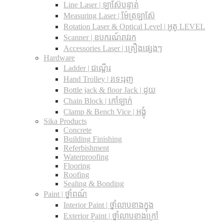
Line Laser | ឡាស៊ែបន្ទាត់
Measuring Laser | ម៉ែត្រឡាស៊ែ
Rotation Laser & Optical Level | អូតូ LEVEL
Scanner | ឧបករណ៍រាវរក
Accessories Laser | គ្រឿងផ្សេងៗ
Hardware
Ladder | ជណ្តើរ
Hand Trolley | រទេះរុញ
Bottle jack & floor Jack​ | ដូយ
Chain Block | កៅឡាក់
Clamp & Bench Vice | អង្គុំ
Sika Products
Concrete
Building Finishing
Referbishment
Waterproofing
Flooring
Roofing
Sealing & Bonding
Paint | ថ្នាំពណ៍
Interior Paint | ថ្នាំលាបខាងក្នុង
Exterior Paint | ថ្នាំលាបខាងក្រៅ