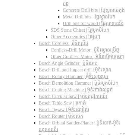
ឥដ្ឋ
Concrete Drill bits |​ ផ្លែស្វានបេតុង
Metal Drill bits |​ ផ្លែស្វានដែក
Drill bits for wood |​ ផ្លែស្វានឈើរ
SDS Stone Chiset |​ ផ្លែបុកបំបែក
Other Accessories | ផ្សេងៗ
Bosch Cordless | ម៉ូទ័រប្រើថ្ម
Cordless-Drill Motor | ម៉ូទ័រស្វានប្រើថ្ម
Other Cordless Motor | ម៉ូទ័រប្រើថ្មផ្សេងៗ
Bosch Angle Grinder | ម៉ូទ័រឆាប
Bosch Drill and Impact drill | ម៉ូទ័រស្វាន
Bosch Rotary Hammer | ម៉ូទ័រស្វានបុក
Bosch Demolition Hammer | ម៉ូទ័របុកបំបែក
Bosch Cutting Machine | ម៉ូទ័រកាត់សង្កត់
Bosch Circular Saw | ម៉ូទ័រជ្រៀកឈើរ
Bosch Table Saw | តុកាត់
Bosch Jigsaw | ម៉ូទ័រឈ្វៀល
Bosch Router | ម៉ូទ័រលក
Bosch Orbital Sander-Planer​ | ម៉ូទ័រខាត់-ម៉ូទ័រ
ឈូសឈើរ