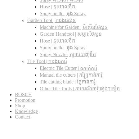
Spray WD40 / WD40
Hose | ទុយោលទឹក
Spray bottle | ធុង Spray
Garden Tool | ការងារសួន
Machine for Garden | ម៉ាស៊ីនថែសួន
Garden Handtool | សម្ភារ:ថែសួន
Hose | ទុយោលទឹក
Spray bottle | ធុង Spray
Spray Nozzle | ក្បាលបាញ់ទឹក
Tile Tool | ការងារការ៉ូ
Electric Tile Cutter | តុកាត់ការ៉ូ
Manual tile cutters | កន្ត្រៃកាត់ការ៉ូ
Tile cutting blade | ផ្លែកាត់ការ៉ូ
Other Tile Tools | ឧបករណ៏ការ៉ូផ្សេងៗទៀត
BOSCH
Promotion
Shop
Knowledge
Contact