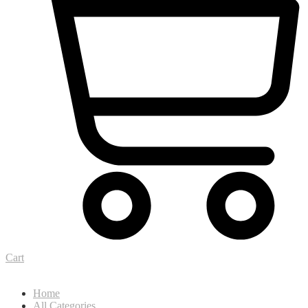
Cart
Home
All Categories