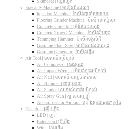
Skimcoat | ម្សៅបៀក
Specailly Machine | ម៉ាស៊ីនពិសេសៗ
injection Machine | ម៉ាស៊ីនបាញ់ស្នាមប្រេះ
Flooring Grinder Machine | ម៉ាស៊ីនខាត់ប៉ូលា
Concrete Core drill | ម៉ូទ័រចោះបេតុង
Concrete Trowel Machine | ម៉ាស៊ីនវីបេតុង
Tammping Hammer | ម៉ាស៊ីនបង្ហាប់ដី
Gasoline Floor Saw | ម៉ាស៊ីនកាត់រងបេតុង
Gasoline Generator | ម៉ាស៊ីនភ្លើង
Air Tool | ឧបករណ៍ប្រើខ្យល់
Air Compressor | ធុងខ្យល់
Air Impact Wrench | ម៉ូលវ៉ាឡុងប្រើខ្យល់
Air Nail | ឧបករណ៍បាញ់ដែកគោល
Air Hammer | ញញួរខ្យល់
Air Sander | ឧបករណ៍ខាត់ប្រើខ្យល់
Air Spray Gun | ក្បាលបាញ់ថ្នាំ
Accesorries for Air tool | គ្រឿងខ្យល់ផ្សេងៗទៀត
Electric | គ្រឿងភ្លើង
LED | ហ្វា
Extension | ព្រីភ្លើង
Wire | ខ្សែរភ្លើង