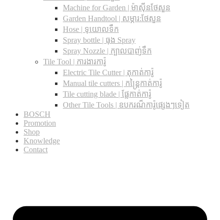
Machine for Garden | ម៉ាស៊ីនថែសួន
Garden Handtool | សម្ភារ:ថែសួន
Hose | ទុយោលទឹក
Spray bottle | ធុង Spray
Spray Nozzle | ក្បាលបាញ់ទឹក
Tile Tool | ការងារការ៉ូ
Electric Tile Cutter | តុកាត់ការ៉ូ
Manual tile cutters | កន្ត្រៃកាត់ការ៉ូ
Tile cutting blade | ផ្លែកាត់ការ៉ូ
Other Tile Tools | ឧបករណ៏ការ៉ូផ្សេងៗទៀត
BOSCH
Promotion
Shop
Knowledge
Contact