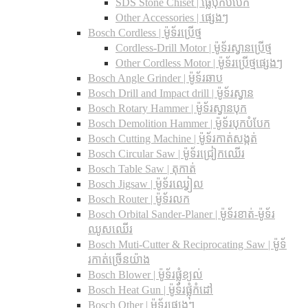
SDS Stone Chiset |​ ផ្លែបុកបំបែក
Other Accessories | ផ្សេងៗ
Bosch Cordless | ម៉ូទ័រប្រើថ្ម
Cordless-Drill Motor | ម៉ូទ័រស្វានប្រើថ្ម
Other Cordless Motor | ម៉ូទ័រប្រើថ្មផ្សេងៗ
Bosch Angle Grinder | ម៉ូទ័រឆាប
Bosch Drill and Impact drill | ម៉ូទ័រស្វាន
Bosch Rotary Hammer | ម៉ូទ័រស្វានបុក
Bosch Demolition Hammer | ម៉ូទ័របុកបំបែក
Bosch Cutting Machine | ម៉ូទ័រកាត់សង្កត់
Bosch Circular Saw | ម៉ូទ័រជ្រៀកឈើរ
Bosch Table Saw | តុកាត់
Bosch Jigsaw | ម៉ូទ័រឈ្វៀល
Bosch Router | ម៉ូទ័រលក
Bosch Orbital Sander-Planer​ | ម៉ូទ័រខាត់-ម៉ូទ័រ
ឈូសឈើរ
Bosch Muti-Cutter & Reciprocating Saw​ | ម៉ូទ័
រកាត់ច្រើនយ៉ាង
Bosch Blower | ម៉ូទ័រផ្លុំខ្យល់
Bosch Heat Gun | ម៉ូទ័រផ្លុំកំដៅ
Bosch Other | ម៉ូទ័រផ្សេងៗ