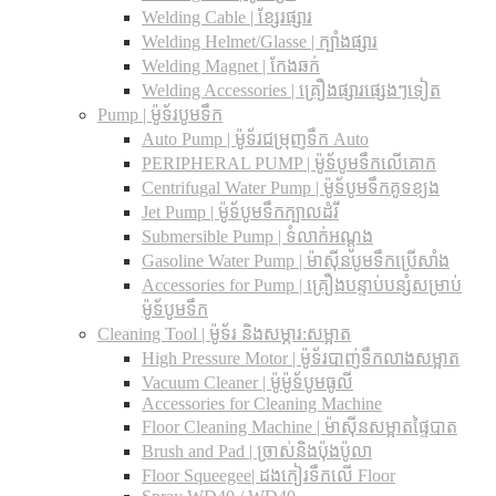
Welding Cable | ខ្សែរផ្សារ
Welding Helmet/Glasse | ក្បាំងផ្សារ
Welding Magnet | កែងឆក់
Welding Accessories | គ្រឿងផ្សារផ្សេងៗទៀត
Pump | ម៉ូទ័របូមទឹក
Auto Pump | ម៉ូទ័រជម្រុញទឹក Auto
PERIPHERAL PUMP | ម៉ូទ័បូមទឹកលើគោក
Centrifugal Water Pump | ម៉ូទ័បូមទឹកគូទខ្យង
Jet Pump | ម៉ូទ័បូមទឹកក្បាលដំរី
Submersible Pump | ទំលាក់អណ្តូង
Gasoline Water Pump | ម៉ាស៊ីនបូមទឹកប្រើសាំង
Accessories for Pump | គ្រឿងបន្ទាប់បន្សំសម្រាប់
ម៉ូទ័បូមទឹក
Cleaning Tool | ម៉ូទ័រ និងសម្ភារ:សម្អាត
High Pressure Motor | ម៉ូទ័របាញ់ទឹកលាងសម្អាត
Vacuum Cleaner | ម៉ូម៉ូទ័បូមធូលី
Accessories for Cleaning Machine
Floor Cleaning Machine | ម៉ាស៊ីនសម្អាតផ្ទៃបាត
Brush and Pad | ច្រាស់និងប៉ុងប៉ូលា
Floor Squeegee| ដងកៀរទឺកលើ Floor