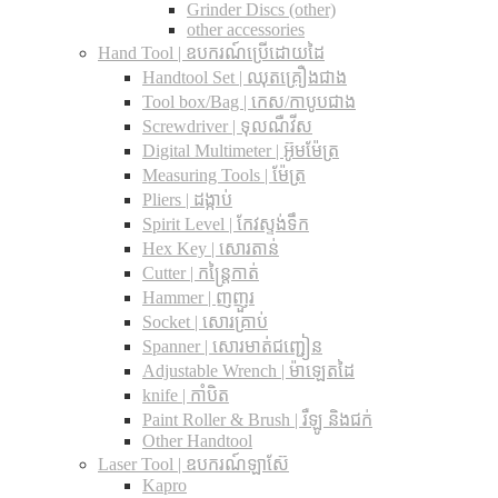
Grinder Discs (other)
other accessories
Hand Tool | ឧបករណ៍ប្រើដោយដៃ
Handtool Set | ឈុតគ្រឿងជាង
Tool box/Bag | កេស/កាបូបជាង
Screwdriver | ទុលណឺវីស
Digital Multimeter | អ៊ូមម៉ែត្រ
Measuring Tools | ម៉ែត្រ
Pliers | ដង្កាប់
Spirit Level | កែវស្ទង់ទឹក
Hex Key | សោរតាន់
Cutter | កន្រ្តៃកាត់
Hammer | ញញួរ
Socket | សោរគ្រាប់
Spanner |​ សោរមាត់ជញ្ជៀន
Adjustable Wrench |​ ម៉ាឡេតដៃ
knife | កាំបិត
Paint Roller & Brush | រឺឡូ និងជក់
Other Handtool
Laser Tool | ឧបករណ៍ឡាស៊ែ
Kapro