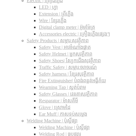
Electric | គ្រឿងភ្លើង
LED | ហ្វា
Extension | ព្រីភ្លើង
Wire | ខ្សែរភ្លើង
Digital clamp meter | អ៊ូមម៉ែត្រ
Accessories electric | គ្រឿងភ្លើងផ្សេងៗ
Safety Products | សម្ភារ:សុវត្ថិភាព
Safety Vest | អាវចំណាំងផ្លាត
Safety Helmet | មួកសុវត្ថិភាព
Safety Shoes| ស្បែកជើងសុវត្ថិភាព
Traffic Safety​ | សម្ភារ:ចរាចរណ៍
Safety harness | ខ្សែរសុវត្ថិភាព
Fire Extinguisher| បំពង់ពន្លត់អង្គីភ័យ
Wearning Tap | ស្គត់បំរាម
Safety Glasses | វេនតាសុវត្ថិភាព
Resparator | ម៉ាសគីមី
Glove | ស្រោមដៃ
Ear Muff | កាសទប់សម្លេង
Welding Machine | ប៉ុស្តិ៍ផ្សា
Welding Machine | ប៉ុស្តិ៍ផ្សា
Welding Rod | ធូបផ្សារ