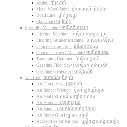
Sealer | ថ្នាំទ្រនាប់
Metal Wood Paint | ថ្នាំលាបឈើរ និងដែក
Road Line | ថ្នាំគំនូសផ្លូវ
Skimcoat | ម្សៅបៀក
Specailly Machine | ម៉ាស៊ីនពិសេសៗ
injection Machine | ម៉ាស៊ីនបាញ់ស្នាមប្រេះ
Flooring Grinder Machine | ម៉ាស៊ីនខាត់ប៉ូលា
Concrete Core drill | ម៉ូទ័រចោះបេតុង
Concrete Trowel Machine | ម៉ាស៊ីនវីបេតុង
Tammping Hammer | ម៉ាស៊ីនបង្ហាប់ដី
Gasoline Floor Saw | ម៉ាស៊ីនកាត់រងបេតុង
Gasoline Generator | ម៉ាស៊ីនភ្លើង
Air Tool | ឧបករណ៍ប្រើខ្យល់
Air Compressor | ធុងខ្យល់
Air Impact Wrench | ម៉ូលវ៉ាឡុងប្រើខ្យល់
Air Nail | ឧបករណ៍បាញ់ដែកគោល
Air Hammer | ញញួរខ្យល់
Air Sander | ឧបករណ៍ខាត់ប្រើខ្យល់
Air Spray Gun | ក្បាលបាញ់ថ្នាំ
Accesorries for Air tool | គ្រឿងខ្យល់ផ្សេងៗទៀត