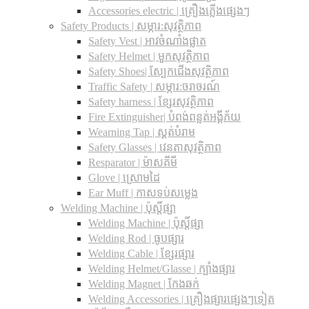
Accessories electric | គ្រឿងភ្លើងផ្សេងៗ
Safety Products | សម្ភារ:សុវត្ថិភាព
Safety Vest | អាវចំណាំងផ្លាត
Safety Helmet | មួកសុវត្ថិភាព
Safety Shoes| ស្បែកជើងសុវត្ថិភាព
Traffic Safety​ | សម្ភារ:ចរាចរណ៍
Safety harness | ខ្សែរសុវត្ថិភាព
Fire Extinguisher| បំពង់ពន្លត់អង្គីភ័យ
Wearning Tap | ស្គត់បំរាម
Safety Glasses | វេនតាសុវត្ថិភាព
Resparator | ម៉ាសគីមី
Glove | ស្រោមដៃ
Ear Muff | កាសទប់សម្លេង
Welding Machine | ប៉ុស្តិ៍ផ្សា
Welding Machine | ប៉ុស្តិ៍ផ្សា
Welding Rod | ធូបផ្សារ
Welding Cable | ខ្សែរផ្សារ
Welding Helmet/Glasse | ក្បាំងផ្សារ
Welding Magnet | កែងឆក់
Welding Accessories | គ្រឿងផ្សារផ្សេងៗទៀត