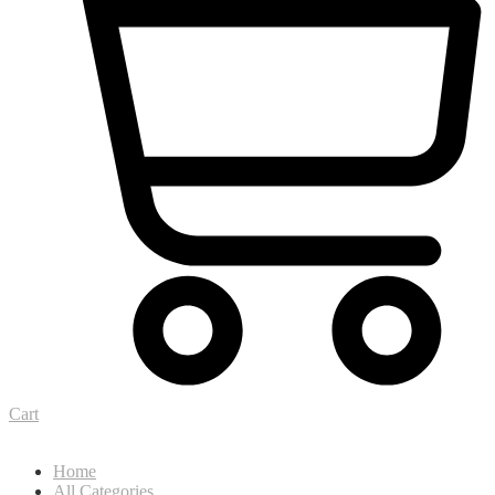
Cart
Home
All Categories