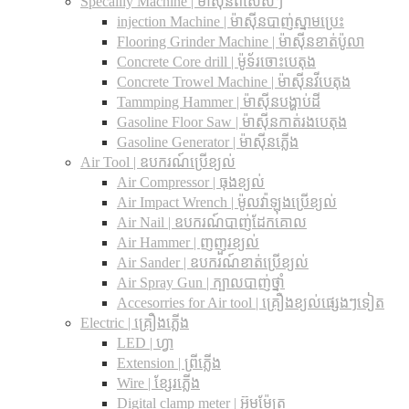
Specailly Machine | ម៉ាស៊ីនពិសេសៗ
injection Machine | ម៉ាស៊ីនបាញ់ស្នាមប្រេះ
Flooring Grinder Machine | ម៉ាស៊ីនខាត់ប៉ូលា
Concrete Core drill | ម៉ូទ័រចោះបេតុង
Concrete Trowel Machine | ម៉ាស៊ីនវីបេតុង
Tammping Hammer | ម៉ាស៊ីនបង្ហាប់ដី
Gasoline Floor Saw | ម៉ាស៊ីនកាត់រងបេតុង
Gasoline Generator | ម៉ាស៊ីនភ្លើង
Air Tool | ឧបករណ៍ប្រើខ្យល់
Air Compressor | ធុងខ្យល់
Air Impact Wrench | ម៉ូលវ៉ាឡុងប្រើខ្យល់
Air Nail | ឧបករណ៍បាញ់ដែកគោល
Air Hammer | ញញួរខ្យល់
Air Sander | ឧបករណ៍ខាត់ប្រើខ្យល់
Air Spray Gun | ក្បាលបាញ់ថ្នាំ
Accesorries for Air tool | គ្រឿងខ្យល់ផ្សេងៗទៀត
Electric | គ្រឿងភ្លើង
LED | ហ្វា
Extension | ព្រីភ្លើង
Wire | ខ្សែរភ្លើង
Digital clamp meter | អ៊ូមម៉ែត្រ