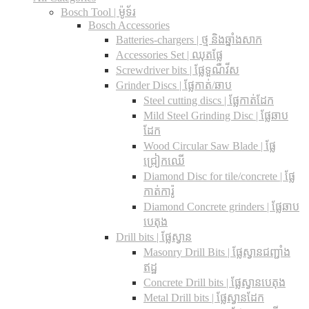
Bosch Tool | ម៉ូទ័រ
Bosch Accessories
Batteries-chargers | ថ្ម និងឆ្នាំងសាក
Accessories Set | ឈុតផ្លែ
Screwdriver bits | ផ្លែទួណឺវីស
Grinder Discs |​ ផ្លែកាត់/ឆាប
Steel cutting discs |​ ផ្លែកាត់ដែក
Mild Steel Grinding Disc | ផ្លែឆាប
ដែក
Wood Circular Saw Blade | ផ្លែ
ជ្រៀកឈើ
Diamond Disc for tile/concrete​ | ផ្លែ
កាត់ការ៉ូ
Diamond Concrete grinders | ផ្លែឆាប
បេតុង
Drill bits |​ ផ្លែស្វាន
Masonry Drill Bits |​ ផ្លែស្វានជញ្ជាំង
ឥដ្ឋ
Concrete Drill bits |​ ផ្លែស្វានបេតុង
Metal Drill bits |​ ផ្លែស្វានដែក