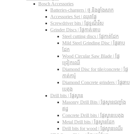
Bosch Accessories
Batteries-chargers | ថ្ម និងឆ្នាំងសាក
Accessories Set | ឈុតផ្លែ
Screwdriver bits | ផ្លែទួណឺវីស
Grinder Discs |​ ផ្លែកាត់/ឆាប
Steel cutting discs |​ ផ្លែកាត់ដែក
Mild Steel Grinding Disc | ផ្លែឆាប
ដែក
Wood Circular Saw Blade | ផ្លែ
ជ្រៀកឈើ
Diamond Disc for tile/concrete​ | ផ្លែ
កាត់ការ៉ូ
Diamond Concrete grinders | ផ្លែឆាប
បេតុង
Drill bits |​ ផ្លែស្វាន
Masonry Drill Bits |​ ផ្លែស្វានជញ្ជាំង
ឥដ្ឋ
Concrete Drill bits |​ ផ្លែស្វានបេតុង
Metal Drill bits |​ ផ្លែស្វានដែក
Drill bits for wood |​ ផ្លែស្វានឈើរ