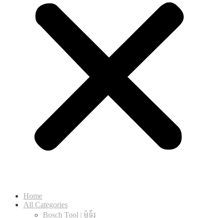
Home
All Categories
Bosch Tool | ម៉ូទ័រ