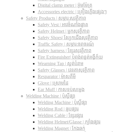
Digital clamp meter | អ៊ូមម៉ែត្រ
Accessories electric | គ្រឿងភ្លើងផ្សេងៗ
Safety Products | សម្ភារ:សុវត្ថិភាព
Safety Vest | អាវចំណាំងផ្លាត
Safety Helmet | មួកសុវត្ថិភាព
Safety Shoes| ស្បែកជើងសុវត្ថិភាព
Traffic Safety​ | សម្ភារ:ចរាចរណ៍
Safety harness | ខ្សែរសុវត្ថិភាព
Fire Extinguisher| បំពង់ពន្លត់អង្គីភ័យ
Wearning Tap | ស្គត់បំរាម
Safety Glasses | វេនតាសុវត្ថិភាព
Resparator | ម៉ាសគីមី
Glove | ស្រោមដៃ
Ear Muff | កាសទប់សម្លេង
Welding Machine | ប៉ុស្តិ៍ផ្សា
Welding Machine | ប៉ុស្តិ៍ផ្សា
Welding Rod | ធូបផ្សារ
Welding Cable | ខ្សែរផ្សារ
Welding Helmet/Glasse | ក្បាំងផ្សារ
Welding Magnet | កែងឆក់