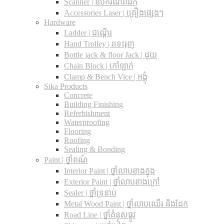
Scanner | ឧបករណ៍រាវរក
Accessories Laser | គ្រឿងផ្សេងៗ
Hardware
Ladder | ជណ្តើរ
Hand Trolley | រទេះរុញ
Bottle jack & floor Jack​ | ដូយ
Chain Block | កៅឡាក់
Clamp & Bench Vice | អង្គុំ
Sika Products
Concrete
Building Finishing
Referbishment
Waterproofing
Flooring
Roofing
Sealing & Bonding
Paint | ថ្នាំពណ៍
Interior Paint | ថ្នាំលាបខាងក្នុង
Exterior Paint | ថ្នាំលាបខាងក្រៅ
Sealer | ថ្នាំទ្រនាប់
Metal Wood Paint | ថ្នាំលាបឈើរ និងដែក
Road Line | ថ្នាំគំនូសផ្លូវ