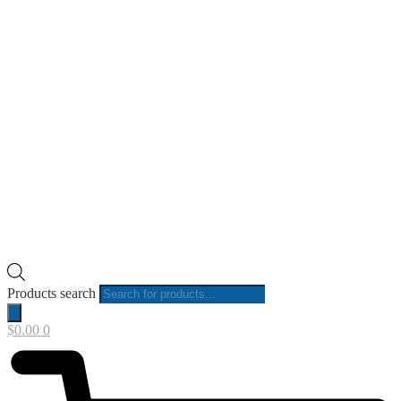
Products search
$
0.00
0