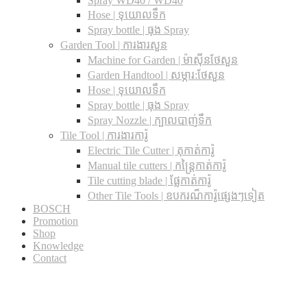
Spray WD40 / WD40
Hose | ទុយោលទឹក
Spray bottle | ធុង Spray
Garden Tool | ការងារសួន
Machine for Garden | ម៉ាស៊ីនថែសួន
Garden Handtool | សម្ភារ:ថែសួន
Hose | ទុយោលទឹក
Spray bottle | ធុង Spray
Spray Nozzle | ក្បាលបាញ់ទឹក
Tile Tool | ការងារការ៉ូ
Electric Tile Cutter | តុកាត់ការ៉ូ
Manual tile cutters | កន្ត្រៃកាត់ការ៉ូ
Tile cutting blade | ផ្លែកាត់ការ៉ូ
Other Tile Tools | ឧបករណ៏ការ៉ូផ្សេងៗទៀត
BOSCH
Promotion
Shop
Knowledge
Contact