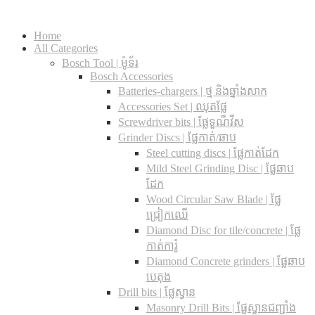
Home
All Categories
Bosch Tool | ម៉ូទ័រ
Bosch Accessories
Batteries-chargers | ថ្ម និងឆ្នាំងសាក
Accessories Set | ឈុតផ្លែ
Screwdriver bits | ផ្លែទួណឺវីស
Grinder Discs |​ ផ្លែកាត់/ឆាប
Steel cutting discs |​ ផ្លែកាត់ដែក
Mild Steel Grinding Disc | ផ្លែឆាប
ដែក
Wood Circular Saw Blade | ផ្លែ
ជ្រៀកឈើ
Diamond Disc for tile/concrete​ | ផ្លែ
កាត់ការ៉ូ
Diamond Concrete grinders | ផ្លែឆាប
បេតុង
Drill bits |​ ផ្លែស្វាន
Masonry Drill Bits |​ ផ្លែស្វានជញ្ជាំង