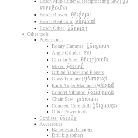
Bosch Muti-Cutter & Reciprocating Saw​ | ម៉ូទ័
រកាត់ច្រើនយ៉ាង
Bosch Blower | ម៉ូទ័រផ្លុំខ្យល់
Bosch Heat Gun | ម៉ូទ័រផ្លុំកំដៅ
Bosch Other | ម៉ូទ័រផ្សេងៗ
Other tools
Power tools
Rotary Hammer | ម៉ូទ័រស្វានបុក
Angle Grinder | ឆាប
Circular Saw​ | ម៉ូទ័រជ្រៀកឈើរ
Mixer | ម៉ូទ័រកូរថ្នាំ
Orbital Sander and Planers
Grass Trimmer | ម៉ូទ័រកាត់ស្មៅ
Earth Auger Machine | ម៉ូទ័រខួងដី
Concret Vibrator | ម៉ូទ័ររំញ័របេតុង
Chain Saw | ត្រង់សាណ័រ
Concrete Core drill | ម៉ូទ័រខួងបេតុង
Other Power tools
Cordless​ | ម៉ូទ័រប្រើថ្ម
Accessories
Batteries and charger
Drill bits (other)