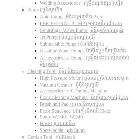
Welding Accessories | គ្រឿងផ្សារផ្សេងៗទៀត
Pump | ម៉ូទ័របូមទឹក
Auto Pump | ម៉ូទ័រជម្រុញទឹក Auto
PERIPHERAL PUMP | ម៉ូទ័បូមទឹកលើគោក
Centrifugal Water Pump | ម៉ូទ័បូមទឹកគូទខ្យង
Jet Pump | ម៉ូទ័បូមទឹកក្បាលដំរី
Submersible Pump | ទំលាក់អណ្តូង
Gasoline Water Pump | ម៉ាស៊ីនបូមទឹកប្រើសាំង
Accessories for Pump | គ្រឿងបន្ទាប់បន្សំសម្រាប់
ម៉ូទ័បូមទឹក
Cleaning Tool | ម៉ូទ័រ និងសម្ភារ:សម្អាត
High Pressure Motor | ម៉ូទ័របាញ់ទឹកលាងសម្អាត
Vacuum Cleaner | ម៉ូម៉ូទ័បូមធូលី
Accessories for Cleaning Machine
Floor Cleaning Machine | ម៉ាស៊ីនសម្អាតផ្ទៃបាត
Brush and Pad | ច្រាស់និងប៉ុងប៉ូលា
Floor Squeegee| ដងកៀរទឺកលើ Floor
Spray WD40 / WD40
Hose | ទុយោលទឹក
Spray bottle | ធុង Spray
Garden Tool | ការងារសួន