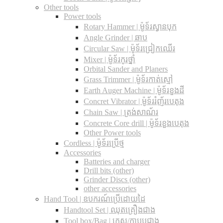
Other tools
Power tools
Rotary Hammer | ម៉ូទ័រស្វានបុក
Angle Grinder | ឆាប
Circular Saw​ | ម៉ូទ័រជ្រៀកឈើរ
Mixer | ម៉ូទ័រកូរថ្នាំ
Orbital Sander and Planers
Grass Trimmer | ម៉ូទ័រកាត់ស្មៅ
Earth Auger Machine | ម៉ូទ័រខួងដី
Concret Vibrator | ម៉ូទ័ររំញ័របេតុង
Chain Saw | ត្រង់សាណ័រ
Concrete Core drill | ម៉ូទ័រខួងបេតុង
Other Power tools
Cordless​ | ម៉ូទ័រប្រើថ្ម
Accessories
Batteries and charger
Drill bits (other)
Grinder Discs (other)
other accessories
Hand Tool | ឧបករណ៍ប្រើដោយដៃ
Handtool Set | ឈុតគ្រឿងជាង
Tool box/Bag | កេស/កាបូបជាង