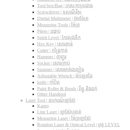
Tool box/Bag | កេស/កាបូបជាង
Screwdriver | ទុលណឺវីស
Digital Multimeter | អ៊ូមម៉ែត្រ
Measuring Tools | ម៉ែត្រ
Pliers | ដង្កាប់
Spirit Level | កែវស្ទង់ទឹក
Hex Key | សោរតាន់
Cutter | កន្រ្តៃកាត់
Hammer | ញញួរ
Socket | សោរគ្រាប់
Spanner |​ សោរមាត់ជញ្ជៀន
Adjustable Wrench |​ ម៉ាឡេតដៃ
knife | កាំបិត
Paint Roller & Brush | រឺឡូ និងជក់
Other Handtool
Laser Tool | ឧបករណ៍ឡាស៊ែ
Kapro
Line Laser | ឡាស៊ែបន្ទាត់
Measuring Laser | ម៉ែត្រឡាស៊ែ
Rotation Laser & Optical Level | អូតូ LEVEL