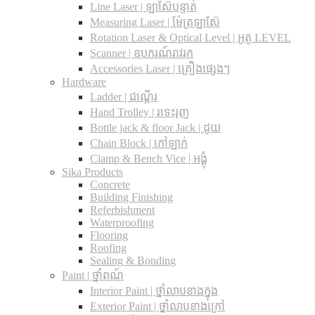
Line Laser | ឡាស៊ែបន្ទាត់
Measuring Laser | ម៉ែត្រឡាស៊ែ
Rotation Laser & Optical Level | អូតូ LEVEL
Scanner | ឧបករណ៍រាវរក
Accessories Laser | គ្រឿងផ្សេងៗ
Hardware
Ladder | ជណ្តើរ
Hand Trolley | រទេះរុញ
Bottle jack & floor Jack​ | ដូយ
Chain Block | កៅឡាក់
Clamp & Bench Vice | អង្គុំ
Sika Products
Concrete
Building Finishing
Referbishment
Waterproofing
Flooring
Roofing
Sealing & Bonding
Paint | ថ្នាំពណ៍
Interior Paint | ថ្នាំលាបខាងក្នុង
Exterior Paint | ថ្នាំលាបខាងក្រៅ