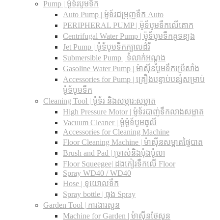
Pump | ម៉ូទ័របូមទឹក
Auto Pump | ម៉ូទ័រជម្រុញទឹក Auto
PERIPHERAL PUMP | ម៉ូទ័បូមទឹកលើគោក
Centrifugal Water Pump | ម៉ូទ័បូមទឹកគូទខ្យង
Jet Pump | ម៉ូទ័បូមទឹកក្បាលដំរី
Submersible Pump | ទំលាក់អណ្តូង
Gasoline Water Pump | ម៉ាស៊ីនបូមទឹកប្រើសាំង
Accessories for Pump | គ្រឿងបន្ទាប់បន្សំសម្រាប់
ម៉ូទ័បូមទឹក
Cleaning Tool | ម៉ូទ័រ និងសម្ភារ:សម្អាត
High Pressure Motor | ម៉ូទ័របាញ់ទឹកលាងសម្អាត
Vacuum Cleaner | ម៉ូម៉ូទ័បូមធូលី
Accessories for Cleaning Machine
Floor Cleaning Machine | ម៉ាស៊ីនសម្អាតផ្ទៃបាត
Brush and Pad | ច្រាស់និងប៉ុងប៉ូលា
Floor Squeegee| ដងកៀរទឺកលើ Floor
Spray WD40 / WD40
Hose | ទុយោលទឹក
Spray bottle | ធុង Spray
Garden Tool | ការងារសួន
Machine for Garden | ម៉ាស៊ីនថែសួន