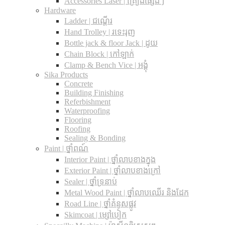
Accessories Laser | គ្រឿងផ្សេងៗ
Hardware
Ladder | ជណ្តើរ
Hand Trolley | រទេះរុញ
Bottle jack & floor Jack​ | ដូយ
Chain Block | កៅឡាក់
Clamp & Bench Vice | អង្គុំ
Sika Products
Concrete
Building Finishing
Referbishment
Waterproofing
Flooring
Roofing
Sealing & Bonding
Paint | ថ្នាំពណ៍
Interior Paint | ថ្នាំលាបខាងក្នុង
Exterior Paint | ថ្នាំលាបខាងក្រៅ
Sealer | ថ្នាំទ្រនាប់
Metal Wood Paint | ថ្នាំលាបឈើរ និងដែក
Road Line | ថ្នាំគំនូសផ្លូវ
Skimcoat | ម្សៅបៀក