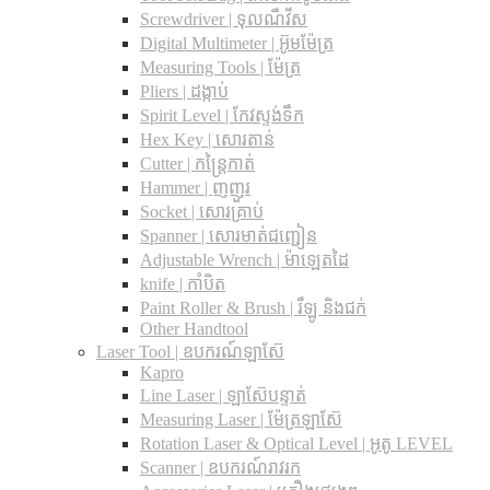
Screwdriver | ទុលណឺវីស
Digital Multimeter | អ៊ូមម៉ែត្រ
Measuring Tools | ម៉ែត្រ
Pliers | ដង្កាប់
Spirit Level | កែវស្ទង់ទឹក
Hex Key | សោរតាន់
Cutter | កន្រ្តៃកាត់
Hammer | ញញួរ
Socket | សោរគ្រាប់
Spanner |​ សោរមាត់ជញ្ជៀន
Adjustable Wrench |​ ម៉ាឡេតដៃ
knife | កាំបិត
Paint Roller & Brush | រឺឡូ និងជក់
Other Handtool
Laser Tool | ឧបករណ៍ឡាស៊ែ
Kapro
Line Laser | ឡាស៊ែបន្ទាត់
Measuring Laser | ម៉ែត្រឡាស៊ែ
Rotation Laser & Optical Level | អូតូ LEVEL
Scanner | ឧបករណ៍រាវរក