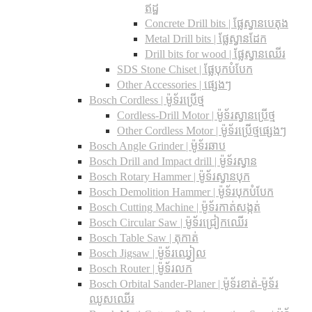
ឥដ្ឋ
Concrete Drill bits |​ ផ្លែស្វានបេតុង
Metal Drill bits |​ ផ្លែស្វានដែក
Drill bits for wood |​ ផ្លែស្វានឈើរ
SDS Stone Chiset |​ ផ្លែបុកបំបែក
Other Accessories | ផ្សេងៗ
Bosch Cordless | ម៉ូទ័រប្រើថ្ម
Cordless-Drill Motor | ម៉ូទ័រស្វានប្រើថ្ម
Other Cordless Motor | ម៉ូទ័រប្រើថ្មផ្សេងៗ
Bosch Angle Grinder | ម៉ូទ័រឆាប
Bosch Drill and Impact drill | ម៉ូទ័រស្វាន
Bosch Rotary Hammer | ម៉ូទ័រស្វានបុក
Bosch Demolition Hammer | ម៉ូទ័របុកបំបែក
Bosch Cutting Machine | ម៉ូទ័រកាត់សង្កត់
Bosch Circular Saw | ម៉ូទ័រជ្រៀកឈើរ
Bosch Table Saw | តុកាត់
Bosch Jigsaw | ម៉ូទ័រឈ្វៀល
Bosch Router | ម៉ូទ័រលក
Bosch Orbital Sander-Planer​ | ម៉ូទ័រខាត់-ម៉ូទ័រ
ឈូសឈើរ