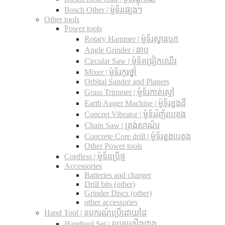
Bosch Other | ម៉ូទ័រផ្សេងៗ
Other tools
Power tools
Rotary Hammer | ម៉ូទ័រស្វានបុក
Angle Grinder | ឆាប
Circular Saw​ | ម៉ូទ័រជ្រៀកឈើរ
Mixer | ម៉ូទ័រកូរថ្នាំ
Orbital Sander and Planers
Grass Trimmer | ម៉ូទ័រកាត់ស្មៅ
Earth Auger Machine | ម៉ូទ័រខួងដី
Concret Vibrator | ម៉ូទ័ររំញ័របេតុង
Chain Saw | ត្រង់សាណ័រ
Concrete Core drill | ម៉ូទ័រខួងបេតុង
Other Power tools
Cordless​ | ម៉ូទ័រប្រើថ្ម
Accessories
Batteries and charger
Drill bits (other)
Grinder Discs (other)
other accessories
Hand Tool | ឧបករណ៍ប្រើដោយដៃ
Handtool Set | ឈុតគ្រឿងជាង