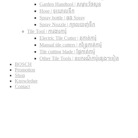
Garden Handtool | សម្ភារ:ថែសួន
Hose | ទុយោលទឹក
Spray bottle | ធុង Spray
Spray Nozzle | ក្បាលបាញ់ទឹក
Tile Tool | ការងារការ៉ូ
Electric Tile Cutter | តុកាត់ការ៉ូ
Manual tile cutters | កន្ត្រៃកាត់ការ៉ូ
Tile cutting blade | ផ្លែកាត់ការ៉ូ
Other Tile Tools | ឧបករណ៏ការ៉ូផ្សេងៗទៀត
BOSCH
Promotion
Shop
Knowledge
Contact