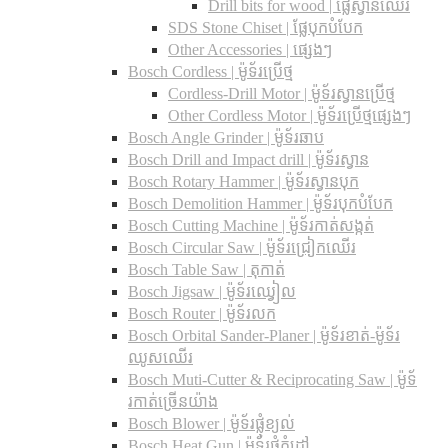
Drill bits for wood |​ ផ្លែស្វានឈើរ
SDS Stone Chiset |​ ផ្លែបុកបំបែក
Other Accessories | ផ្សេងៗ
Bosch Cordless | ម៉ូទ័រប្រើថ្ម
Cordless-Drill Motor | ម៉ូទ័រស្វានប្រើថ្ម
Other Cordless Motor | ម៉ូទ័រប្រើថ្មផ្សេងៗ
Bosch Angle Grinder | ម៉ូទ័រឆាប
Bosch Drill and Impact drill | ម៉ូទ័រស្វាន
Bosch Rotary Hammer | ម៉ូទ័រស្វានបុក
Bosch Demolition Hammer | ម៉ូទ័របុកបំបែក
Bosch Cutting Machine | ម៉ូទ័រកាត់សង្កត់
Bosch Circular Saw | ម៉ូទ័រជ្រៀកឈើរ
Bosch Table Saw | តុកាត់
Bosch Jigsaw | ម៉ូទ័រឈ្វៀល
Bosch Router | ម៉ូទ័រលក
Bosch Orbital Sander-Planer​ | ម៉ូទ័រខាត់-ម៉ូទ័រ
ឈូសឈើរ
Bosch Muti-Cutter & Reciprocating Saw​ | ម៉ូទ័
រកាត់ច្រើនយ៉ាង
Bosch Blower | ម៉ូទ័រផ្លុំខ្យល់
Bosch Heat Gun | ម៉ូទ័រផ្លុំកំដៅ