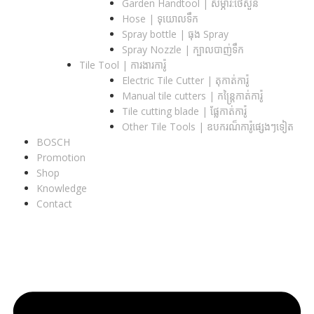
Garden Handtool | សម្ភារ:ថែសួន
Hose | ទុយោលទឹក
Spray bottle | ធុង Spray
Spray Nozzle | ក្បាលបាញ់ទឹក
Tile Tool | ការងារការ៉ូ
Electric Tile Cutter | តុកាត់ការ៉ូ
Manual tile cutters | កន្ត្រៃកាត់ការ៉ូ
Tile cutting blade | ផ្លែកាត់ការ៉ូ
Other Tile Tools | ឧបករណ៏ការ៉ូផ្សេងៗទៀត
BOSCH
Promotion
Shop
Knowledge
Contact