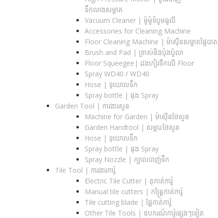
ទឹកលាងសម្អាត
Vacuum Cleaner | ម៉ូម៉ូទ័បូមធូលី
Accessories for Cleaning Machine
Floor Cleaning Machine | ម៉ាស៊ីនសម្អាតផ្ទៃបាត
Brush and Pad | ច្រាស់និងប៉ុងប៉ូលា
Floor Squeegee| ដងកៀរទឺកលើ Floor
Spray WD40 / WD40
Hose | ទុយោលទឹក
Spray bottle | ធុង Spray
Garden Tool | ការងារសួន
Machine for Garden | ម៉ាស៊ីនថែសួន
Garden Handtool | សម្ភារ:ថែសួន
Hose | ទុយោលទឹក
Spray bottle | ធុង Spray
Spray Nozzle | ក្បាលបាញ់ទឹក
Tile Tool | ការងារការ៉ូ
Electric Tile Cutter | តុកាត់ការ៉ូ
Manual tile cutters | កន្ត្រៃកាត់ការ៉ូ
Tile cutting blade | ផ្លែកាត់ការ៉ូ
Other Tile Tools | ឧបករណ៏ការ៉ូផ្សេងៗទៀត