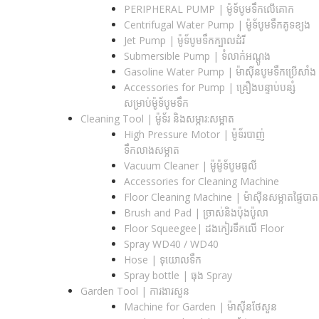
PERIPHERAL PUMP | ម៉ូទ័បូមទឹកលើគោក
Centrifugal Water Pump | ម៉ូទ័បូមទឹកគូទខ្យង
Jet Pump | ម៉ូទ័បូមទឹកក្បាលដំរី
Submersible Pump | ទំលាក់អណ្តូង
Gasoline Water Pump | ម៉ាស៊ីនបូមទឹកប្រើសាំង
Accessories for Pump | គ្រឿងបន្ទាប់បន្សំ
សម្រាប់ម៉ូទ័បូមទឹក
Cleaning Tool | ម៉ូទ័រ និងសម្ភារ:សម្អាត
High Pressure Motor | ម៉ូទ័របាញ់
ទឹកលាងសម្អាត
Vacuum Cleaner | ម៉ូម៉ូទ័បូមធូលី
Accessories for Cleaning Machine
Floor Cleaning Machine | ម៉ាស៊ីនសម្អាតផ្ទៃបាត
Brush and Pad | ច្រាស់និងប៉ុងប៉ូលា
Floor Squeegee| ដងកៀរទឺកលើ Floor
Spray WD40 / WD40
Hose | ទុយោលទឹក
Spray bottle | ធុង Spray
Garden Tool | ការងារសួន
Machine for Garden | ម៉ាស៊ីនថែសួន