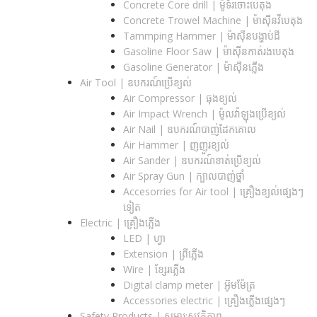
Concrete Core drill | ម៉ូទ័រចោះបេតុង
Concrete Trowel Machine | ម៉ាស៊ីនវីបេតុង
Tammping Hammer | ម៉ាស៊ីនបង្ហាប់ដី
Gasoline Floor Saw | ម៉ាស៊ីនកាត់រងបេតុង
Gasoline Generator | ម៉ាស៊ីនភ្លើង
Air Tool | ឧបករណ៍ប្រើខ្យល់
Air Compressor | ធុងខ្យល់
Air Impact Wrench | ម៉ូលវ៉ាឡុងប្រើខ្យល់
Air Nail | ឧបករណ៍បាញ់ដែកគោល
Air Hammer | ញញួរខ្យល់
Air Sander | ឧបករណ៍ខាត់ប្រើខ្យល់
Air Spray Gun | ក្បាលបាញ់ថ្នាំ
Accesorries for Air tool | គ្រឿងខ្យល់ផ្សេងៗ
ទៀត
Electric | គ្រឿងភ្លើង
LED | ហ្វា
Extension | ព្រីភ្លើង
Wire | ខ្សែរភ្លើង
Digital clamp meter | អ៊ូមម៉ែត្រ
Accessories electric | គ្រឿងភ្លើងផ្សេងៗ
Safety Products | សម្ភារ:សុវត្ថិភាព