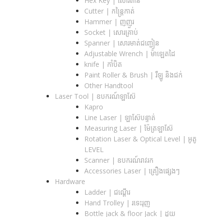
Hex Key | សោរតាន់
Cutter | កន្រ្តៃកាត់
Hammer | ញញួរ
Socket | សោរគ្រាប់
Spanner |​ សោរមាត់ជញ្ជៀន
Adjustable Wrench |​ ម៉ាឡេតដៃ
knife | កាំបិត
Paint Roller & Brush | រឺឡូ និងជក់
Other Handtool
Laser Tool | ឧបករណ៍ឡាស៊ែ
Kapro
Line Laser | ឡាស៊ែបន្ទាត់
Measuring Laser | ម៉ែត្រឡាស៊ែ
Rotation Laser & Optical Level | អូតូ
LEVEL
Scanner | ឧបករណ៍រាវរក
Accessories Laser | គ្រឿងផ្សេងៗ
Hardware
Ladder | ជណ្តើរ
Hand Trolley | រទេះរុញ
Bottle jack & floor Jack​ | ដូយ