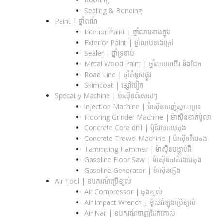
Sealing & Bonding
Paint | ថ្នាំពណ៍
Interior Paint | ថ្នាំលាបខាងក្នុង
Exterior Paint | ថ្នាំលាបខាងក្រៅ
Sealer | ថ្នាំទ្រនាប់
Metal Wood Paint | ថ្នាំលាបឈើរ និងដែក
Road Line | ថ្នាំគំនូសផ្លូវ
Skimcoat | ម្សៅបៀក
Specailly Machine | ម៉ាស៊ីនពិសេសៗ
injection Machine | ម៉ាស៊ីនបាញ់ស្នាមប្រេះ
Flooring Grinder Machine | ម៉ាស៊ីនខាត់ប៉ូលា
Concrete Core drill | ម៉ូទ័រចោះបេតុង
Concrete Trowel Machine | ម៉ាស៊ីនវីបេតុង
Tammping Hammer | ម៉ាស៊ីនបង្ហាប់ដី
Gasoline Floor Saw | ម៉ាស៊ីនកាត់រងបេតុង
Gasoline Generator | ម៉ាស៊ីនភ្លើង
Air Tool | ឧបករណ៍ប្រើខ្យល់
Air Compressor | ធុងខ្យល់
Air Impact Wrench | ម៉ូលវ៉ាឡុងប្រើខ្យល់
Air Nail | ឧបករណ៍បាញ់ដែកគោល