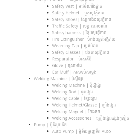
Safety Vest | អាវចំណាំងផ្លាត
Safety Helmet | មួកសុវត្ថិភាព
Safety Shoes| ស្បែកជើងសុវត្ថិភាព
Traffic Safety​ | សម្ភារ:ចរាចរណ៍
Safety harness | ខ្សែរសុវត្ថិភាព
Fire Extinguisher| បំពង់ពន្លត់អង្គីភ័យ
Wearning Tap | ស្គត់បំរាម
Safety Glasses | វេនតាសុវត្ថិភាព
Resparator | ម៉ាសគីមី
Glove | ស្រោមដៃ
Ear Muff | កាសទប់សម្លេង
Welding Machine | ប៉ុស្តិ៍ផ្សា
Welding Machine | ប៉ុស្តិ៍ផ្សា
Welding Rod | ធូបផ្សារ
Welding Cable | ខ្សែរផ្សារ
Welding Helmet/Glasse | ក្បាំងផ្សារ
Welding Magnet | កែងឆក់
Welding Accessories | គ្រឿងផ្សារផ្សេងៗទៀត
Pump | ម៉ូទ័របូមទឹក
Auto Pump | ម៉ូទ័រជម្រុញទឹក Auto