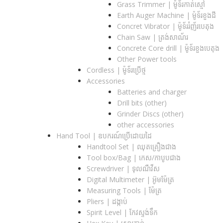
Grass Trimmer | ម៉ូទ័រកាត់ស្មៅ
Earth Auger Machine | ម៉ូទ័រខួងដី
Concret Vibrator | ម៉ូទ័ររំញ័របេតុង
Chain Saw | ត្រង់សាណ័រ
Concrete Core drill | ម៉ូទ័រខួងបេតុង
Other Power tools
Cordless​ | ម៉ូទ័រប្រើថ្ម
Accessories
Batteries and charger
Drill bits (other)
Grinder Discs (other)
other accessories
Hand Tool | ឧបករណ៍ប្រើដោយដៃ
Handtool Set | ឈុតគ្រឿងជាង
Tool box/Bag | កេស/កាបូបជាង
Screwdriver | ទុលណឺវីស
Digital Multimeter | អ៊ូមម៉ែត្រ
Measuring Tools | ម៉ែត្រ
Pliers | ដង្កាប់
Spirit Level | កែវស្ទង់ទឹក