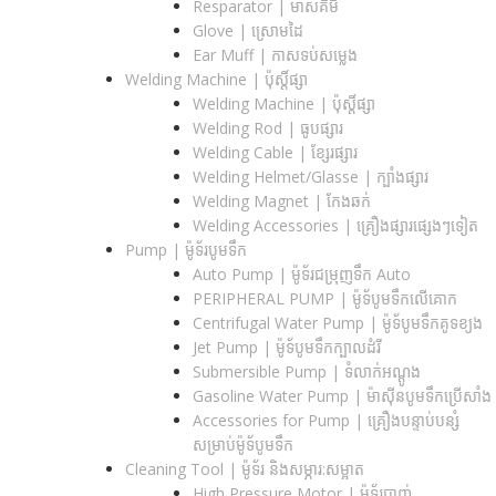
Resparator | ម៉ាសគីមី
Glove | ស្រោមដៃ
Ear Muff | កាសទប់សម្លេង
Welding Machine | ប៉ុស្តិ៍ផ្សា
Welding Machine | ប៉ុស្តិ៍ផ្សា
Welding Rod | ធូបផ្សារ
Welding Cable | ខ្សែរផ្សារ
Welding Helmet/Glasse | ក្បាំងផ្សារ
Welding Magnet | កែងឆក់
Welding Accessories | គ្រឿងផ្សារផ្សេងៗទៀត
Pump | ម៉ូទ័របូមទឹក
Auto Pump | ម៉ូទ័រជម្រុញទឹក Auto
PERIPHERAL PUMP | ម៉ូទ័បូមទឹកលើគោក
Centrifugal Water Pump | ម៉ូទ័បូមទឹកគូទខ្យង
Jet Pump | ម៉ូទ័បូមទឹកក្បាលដំរី
Submersible Pump | ទំលាក់អណ្តូង
Gasoline Water Pump | ម៉ាស៊ីនបូមទឹកប្រើសាំង
Accessories for Pump | គ្រឿងបន្ទាប់បន្សំ
សម្រាប់ម៉ូទ័បូមទឹក
Cleaning Tool | ម៉ូទ័រ និងសម្ភារ:សម្អាត
High Pressure Motor | ម៉ូទ័របាញ់