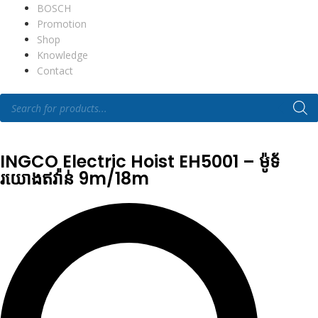
BOSCH
Promotion
Shop
Knowledge
Contact
INGCO Electric Hoist EH5001 – ម៉ូទ័
រយោងឥវ៉ាន់ 9m/18m