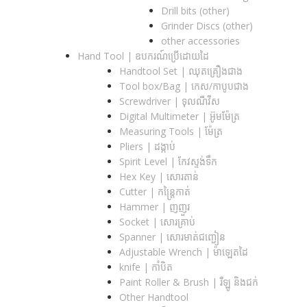
Drill bits (other)
Grinder Discs (other)
other accessories
Hand Tool | ឧបករណ៍ប្រើដោយដៃ
Handtool Set | ឈុតគ្រឿងជាង
Tool box/Bag | កេស/កាបូបជាង
Screwdriver | ទុលណឺវីស
Digital Multimeter | អ៊ូមម៉ែត្រ
Measuring Tools | ម៉ែត្រ
Pliers | ដង្កាប់
Spirit Level | កែវស្ទង់ទឹក
Hex Key | សោរតាន់
Cutter | កន្រ្តៃកាត់
Hammer | ញញួរ
Socket | សោរគ្រាប់
Spanner |​ សោរមាត់ជញ្ជៀន
Adjustable Wrench |​ ម៉ាឡេតដៃ
knife | កាំបិត
Paint Roller & Brush | រឺឡូ និងជក់
Other Handtool