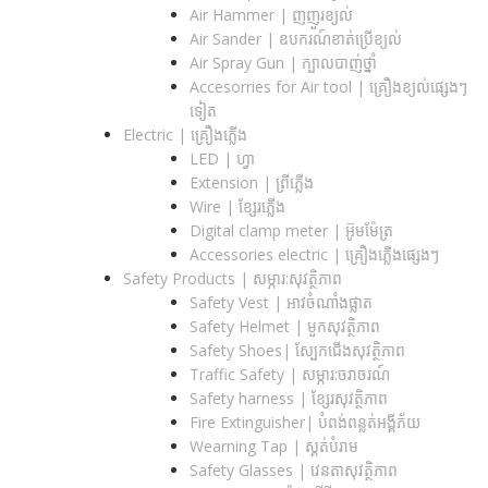
Air Hammer | ញញួរខ្យល់
Air Sander | ឧបករណ៍ខាត់ប្រើខ្យល់
Air Spray Gun | ក្បាលបាញ់ថ្នាំ
Accesorries for Air tool | គ្រឿងខ្យល់ផ្សេងៗ
ទៀត
Electric | គ្រឿងភ្លើង
LED | ហ្វា
Extension | ព្រីភ្លើង
Wire | ខ្សែរភ្លើង
Digital clamp meter | អ៊ូមម៉ែត្រ
Accessories electric | គ្រឿងភ្លើងផ្សេងៗ
Safety Products | សម្ភារ:សុវត្ថិភាព
Safety Vest | អាវចំណាំងផ្លាត
Safety Helmet | មួកសុវត្ថិភាព
Safety Shoes| ស្បែកជើងសុវត្ថិភាព
Traffic Safety​ | សម្ភារ:ចរាចរណ៍
Safety harness | ខ្សែរសុវត្ថិភាព
Fire Extinguisher| បំពង់ពន្លត់អង្គីភ័យ
Wearning Tap | ស្គត់បំរាម
Safety Glasses | វេនតាសុវត្ថិភាព