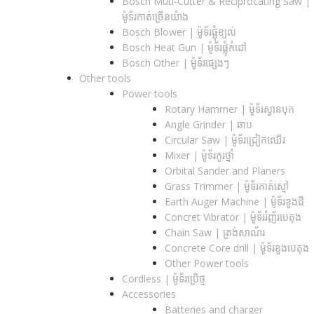
Bosch Muti-Cutter & Reciprocating Saw​ |
ម៉ូទ័រកាត់ច្រើនយ៉ាង
Bosch Blower | ម៉ូទ័រផ្លុំខ្យល់
Bosch Heat Gun | ម៉ូទ័រផ្លុំកំដៅ
Bosch Other | ម៉ូទ័រផ្សេងៗ
Other tools
Power tools
Rotary Hammer | ម៉ូទ័រស្វានបុក
Angle Grinder | ឆាប
Circular Saw​ | ម៉ូទ័រជ្រៀកឈើរ
Mixer | ម៉ូទ័រកូរថ្នាំ
Orbital Sander and Planers
Grass Trimmer | ម៉ូទ័រកាត់ស្មៅ
Earth Auger Machine | ម៉ូទ័រខួងដី
Concret Vibrator | ម៉ូទ័ររំញ័របេតុង
Chain Saw | ត្រង់សាណ័រ
Concrete Core drill | ម៉ូទ័រខួងបេតុង
Other Power tools
Cordless​ | ម៉ូទ័រប្រើថ្ម
Accessories
Batteries and charger