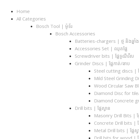
Home
All Categories
Bosch Tool | ម៉ូទ័រ
Bosch Accessories
Batteries-chargers | ថ្ម និងឆ្នា
Accessories Set | ឈុតផ្លែ
Screwdriver bits | ផ្លែទួណឺវីស
Grinder Discs |​ ផ្លែកាត់/ឆាប
Steel cutting discs |​ ផ
Mild Steel Grinding Di
Wood Circular Saw Bl
Diamond Disc for tile/co
Diamond Concrete gri
Drill bits |​ ផ្លែស្វាន
Masonry Drill Bits |​ ផ្ល
Concrete Drill bits |​ ផ
Metal Drill bits |​ ផ្លែស
Drill bits for wood |​ ផ