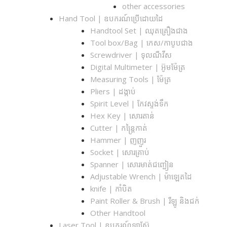
other accessories
Hand Tool | ឧបករណ៍ប្រើដោយដៃ
Handtool Set | ឈុតគ្រឿងជាង
Tool box/Bag | កេស/កាបូបជាង
Screwdriver | ទុលណឺវីស
Digital Multimeter | អ៊ូមម៉ែត្រ
Measuring Tools | ម៉ែត្រ
Pliers | ដង្កាប់
Spirit Level | កែវស្ទង់ទឹក
Hex Key | សោរតាន់
Cutter | កន្រ្តៃកាត់
Hammer | ញញួរ
Socket | សោរគ្រាប់
Spanner |​ សោរមាត់ជញ្ជៀន
Adjustable Wrench |​ ម៉ាឡេតដៃ
knife | កាំបិត
Paint Roller & Brush | រឺឡូ និងជក់
Other Handtool
Laser Tool | ឧបករណ៍ឡាស៊ែ