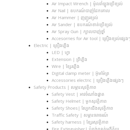
Air Impact Wrench | ម៉ូលវ៉ាឡុងប្រើខ្យល់
Air Nail | ឧបករណ៍បាញ់ដែកគោល
Air Hammer | ញញួរខ្យល់
Air Sander | ឧបករណ៍ខាត់ប្រើខ្យល់
Air Spray Gun | ក្បាលបាញ់ថ្នាំ
Accesorries for Air tool | គ្រឿងខ្យល់ផ្សេ
Electric | គ្រឿងភ្លើង
LED | ហ្វា
Extension | ព្រីភ្លើង
Wire | ខ្សែរភ្លើង
Digital clamp meter | អ៊ូមម៉ែត្រ
Accessories electric | គ្រឿងភ្លើងផ្សេងៗ
Safety Products | សម្ភារ:សុវត្ថិភាព
Safety Vest | អាវចំណាំងផ្លាត
Safety Helmet | មួកសុវត្ថិភាព
Safety Shoes| ស្បែកជើងសុវត្ថិភាព
Traffic Safety​ | សម្ភារ:ចរាចរណ៍
Safety harness | ខ្សែរសុវត្ថិភាព
Fire Extinguisher| បំពង់ពន្លត់អង្គីភ័យ