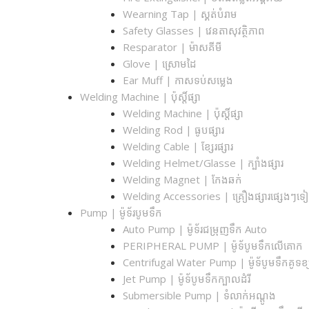
Wearning Tap | ស្គត់បំរាម
Safety Glasses | វេនតាសុវត្ថិភាព
Resparator | ម៉ាសគីមី
Glove | ស្រោមដៃ
Ear Muff | កាសទប់សម្លេង
Welding Machine | ប៉ុស្តិ៍ផ្សា
Welding Machine | ប៉ុស្តិ៍ផ្សា
Welding Rod | ធូបផ្សារ
Welding Cable | ខ្សែរផ្សារ
Welding Helmet/Glasse | ក្បាំងផ្សារ
Welding Magnet | កែងឆក់
Welding Accessories | គ្រឿងផ្សារផ្សេងៗទ
Pump | ម៉ូទ័របូមទឹក
Auto Pump | ម៉ូទ័រជម្រុញទឹក Auto
PERIPHERAL PUMP | ម៉ូទ័បូមទឹកលើគោក
Centrifugal Water Pump | ម៉ូទ័បូមទឹកគូទខ្
Jet Pump | ម៉ូទ័បូមទឹកក្បាលដំរី
Submersible Pump | ទំលាក់អណ្តូង