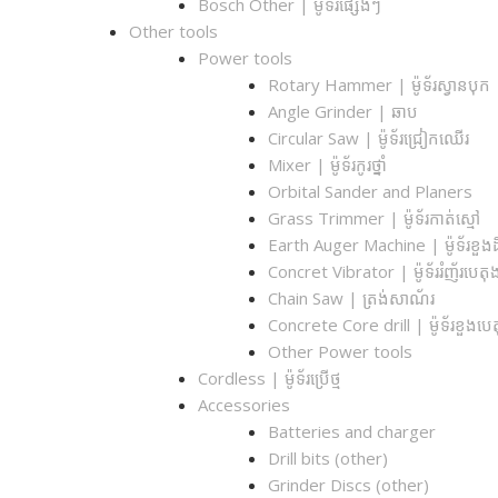
Bosch Other | ម៉ូទ័រផ្សេងៗ
Other tools
Power tools
Rotary Hammer | ម៉ូទ័រស្វានបុក
Angle Grinder | ឆាប
Circular Saw​ | ម៉ូទ័រជ្រៀកឈើរ
Mixer | ម៉ូទ័រកូរថ្នាំ
Orbital Sander and Planers
Grass Trimmer | ម៉ូទ័រកាត់ស្មៅ
Earth Auger Machine | ម៉ូទ័រខួងដ
Concret Vibrator | ម៉ូទ័ររំញ័របេតុ
Chain Saw | ត្រង់សាណ័រ
Concrete Core drill | ម៉ូទ័រខួងបេ
Other Power tools
Cordless​ | ម៉ូទ័រប្រើថ្ម
Accessories
Batteries and charger
Drill bits (other)
Grinder Discs (other)