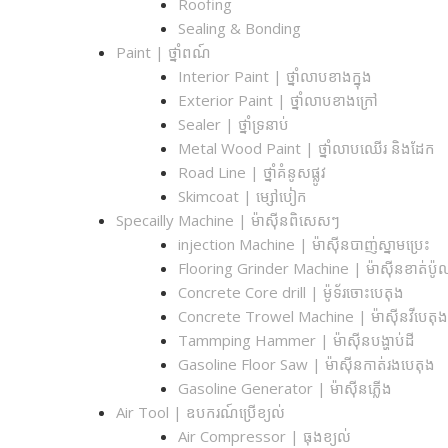
Roofing
Sealing & Bonding
Paint | ថ្នាំពណ៍
Interior Paint | ថ្នាំលាបខាងក្នុង
Exterior Paint | ថ្នាំលាបខាងក្រៅ
Sealer | ថ្នាំទ្រនាប់
Metal Wood Paint | ថ្នាំលាបឈើរ និងដែក
Road Line | ថ្នាំគំនូសផ្លូវ
Skimcoat | ម្សៅបៀក
Specailly Machine | ម៉ាស៊ីនពិសេសៗ
injection Machine | ម៉ាស៊ីនបាញ់ស្នាមប្រេះ
Flooring Grinder Machine | ម៉ាស៊ីនខាត់ប៉ូ
Concrete Core drill | ម៉ូទ័រចោះបេតុង
Concrete Trowel Machine | ម៉ាស៊ីនវីបេតុ
Tammping Hammer | ម៉ាស៊ីនបង្ហាប់ដី
Gasoline Floor Saw | ម៉ាស៊ីនកាត់រងបេតុង
Gasoline Generator | ម៉ាស៊ីនភ្លើង
Air Tool | ឧបករណ៍ប្រើខ្យល់
Air Compressor | ធុងខ្យល់