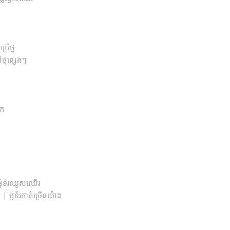
រើថ្ម
ថ្មផ្សេងៗ
ែក
-ម៉ូទ័រឈូសឈើរ
ម៉ូទ័រកាត់ច្រើនយ៉ាង