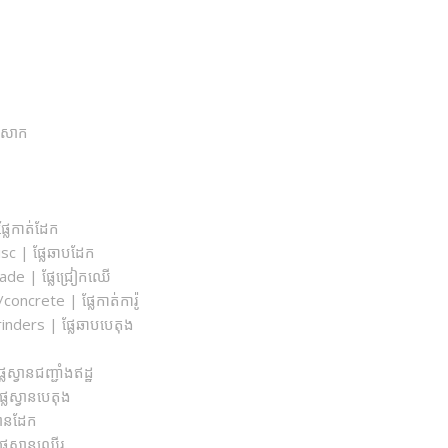
ំងសាក
្លែកាត់ដែក
sc | ផ្លែឆាបដែក
ade | ផ្លែជ្រៀកឈើ
ncrete​ | ផ្លែកាត់ការ៉ូ
nders | ផ្លែឆាបបេតុង
ែស្វានជញ្ជាំងឥដ្ឋ
្លែស្វានបេតុង
្វានដែក
្លែស្វានឈើរ