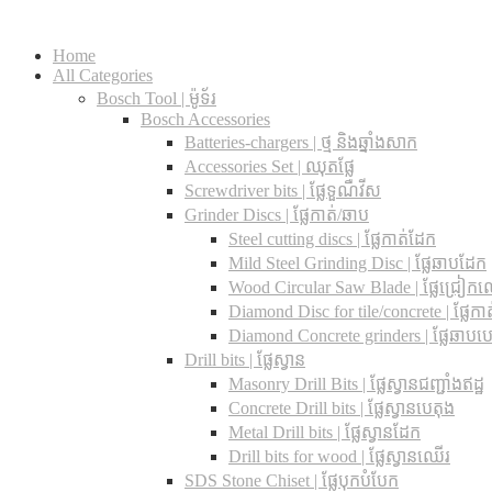
Home
All Categories
Bosch Tool | ម៉ូទ័រ
Bosch Accessories
Batteries-chargers | ថ្ម និងឆ្នាំងសាក
Accessories Set | ឈុតផ្លែ
Screwdriver bits | ផ្លែទួណឺវីស
Grinder Discs |​ ផ្លែកាត់/ឆាប
Steel cutting discs |​ ផ្លែកាត់ដែក
Mild Steel Grinding Disc | ផ្លែឆាបដែក
Wood Circular Saw Blade | ផ្លែជ្រៀក
Diamond Disc for tile/concrete​ | ផ្លែកាត់
Diamond Concrete grinders | ផ្លែឆាបប
Drill bits |​ ផ្លែស្វាន
Masonry Drill Bits |​ ផ្លែស្វានជញ្ជាំងឥដ្ឋ
Concrete Drill bits |​ ផ្លែស្វានបេតុង
Metal Drill bits |​ ផ្លែស្វានដែក
Drill bits for wood |​ ផ្លែស្វានឈើរ
SDS Stone Chiset |​ ផ្លែបុកបំបែក