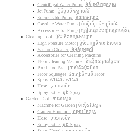
Centrifugal Water Pump | ម៉ូទ័បូមទឹកគូទខ្យង
Jet Pump | ម៉ូទ័បូមទឹកក្បាលដំរី
Submersible Pump | ទំលាក់អណ្តូង
Gasoline Water Pump | ម៉ាស៊ីនបូមទឹកប្រើសាំង
Accessories for Pump | គ្រឿងបន្ទាប់បន្សំសម្រាប់ម៉ូទ័ប
Cleaning Tool | ម៉ូទ័រ និងសម្ភារ:សម្អាត
High Pressure Motor | ម៉ូទ័របាញ់ទឹកលាងសម្អាត
Vacuum Cleaner | ម៉ូម៉ូទ័បូមធូលី
Accessories for Cleaning Machine
Floor Cleaning Machine | ម៉ាស៊ីនសម្អាតផ្ទៃបាត
Brush and Pad | ច្រាស់និងប៉ុងប៉ូលា
Floor Squeegee| ដងកៀរទឺកលើ Floor
Spray WD40 / WD40
Hose | ទុយោលទឹក
Spray bottle | ធុង Spray
Garden Tool | ការងារសួន
Machine for Garden | ម៉ាស៊ីនថែសួន
Garden Handtool | សម្ភារ:ថែសួន
Hose | ទុយោលទឹក
Spray bottle | ធុង Spray
Spray Nozzle | ក្បាលបាញ់ទឹក