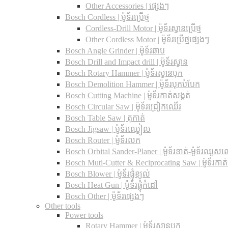
Other Accessories | ផ្សេងៗ
Bosch Cordless | ម៉ូទ័រប្រើថ្ម
Cordless-Drill Motor | ម៉ូទ័រស្វានប្រើថ្ម
Other Cordless Motor | ម៉ូទ័រប្រើថ្មផ្សេងៗ
Bosch Angle Grinder | ម៉ូទ័រឆាប
Bosch Drill and Impact drill | ម៉ូទ័រស្វាន
Bosch Rotary Hammer | ម៉ូទ័រស្វានបុក
Bosch Demolition Hammer | ម៉ូទ័របុកបំបែក
Bosch Cutting Machine | ម៉ូទ័រកាត់សង្កត់
Bosch Circular Saw | ម៉ូទ័រជ្រៀកឈើរ
Bosch Table Saw | តុកាត់
Bosch Jigsaw | ម៉ូទ័រឈ្វៀល
Bosch Router | ម៉ូទ័រលក
Bosch Orbital Sander-Planer​ | ម៉ូទ័រខាត់-ម៉ូទ័រឈូស
Bosch Muti-Cutter & Reciprocating Saw​ | ម៉ូទ័រកាត
Bosch Blower | ម៉ូទ័រផ្លុំខ្យល់
Bosch Heat Gun | ម៉ូទ័រផ្លុំកំដៅ
Bosch Other | ម៉ូទ័រផ្សេងៗ
Other tools
Power tools
Rotary Hammer | ម៉ូទ័រស្វានបុក