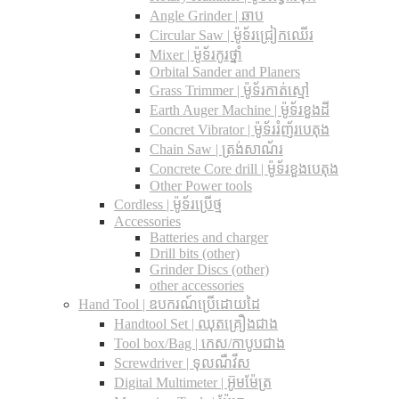
Angle Grinder | ឆាប
Circular Saw​ | ម៉ូទ័រជ្រៀកឈើរ
Mixer | ម៉ូទ័រកូរថ្នាំ
Orbital Sander and Planers
Grass Trimmer | ម៉ូទ័រកាត់ស្មៅ
Earth Auger Machine | ម៉ូទ័រខួងដី
Concret Vibrator | ម៉ូទ័ររំញ័របេតុង
Chain Saw | ត្រង់សាណ័រ
Concrete Core drill | ម៉ូទ័រខួងបេតុង
Other Power tools
Cordless​ | ម៉ូទ័រប្រើថ្ម
Accessories
Batteries and charger
Drill bits (other)
Grinder Discs (other)
other accessories
Hand Tool | ឧបករណ៍ប្រើដោយដៃ
Handtool Set | ឈុតគ្រឿងជាង
Tool box/Bag | កេស/កាបូបជាង
Screwdriver | ទុលណឺវីស
Digital Multimeter | អ៊ូមម៉ែត្រ