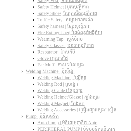
Safety Vest | អាវចំណាំងផ្លាត
Safety Helmet | មួកសុវត្ថិភាព
Safety Shoes| ស្បែកជើងសុវត្ថិភាព
Traffic Safety​ | សម្ភារ:ចរាចរណ៍
Safety harness | ខ្សែរសុវត្ថិភាព
Fire Extinguisher| បំពង់ពន្លត់អង្គីភ័យ
Wearning Tap | ស្គត់បំរាម
Safety Glasses | វេនតាសុវត្ថិភាព
Resparator | ម៉ាសគីមី
Glove | ស្រោមដៃ
Ear Muff | កាសទប់សម្លេង
Welding Machine | ប៉ុស្តិ៍ផ្សា
Welding Machine | ប៉ុស្តិ៍ផ្សា
Welding Rod | ធូបផ្សារ
Welding Cable | ខ្សែរផ្សារ
Welding Helmet/Glasse | ក្បាំងផ្សារ
Welding Magnet | កែងឆក់
Welding Accessories | គ្រឿងផ្សារផ្សេងៗទៀត
Pump | ម៉ូទ័របូមទឹក
Auto Pump | ម៉ូទ័រជម្រុញទឹក Auto
PERIPHERAL PUMP | ម៉ូទ័បូមទឹកលើគោក