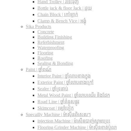
Hand Trolley | រទេះរុញ
Bottle jack & floor Jack​ | ដូយ
Chain Block | កៅឡាក់
Clamp & Bench Vice | អង្គុំ
Sika Products
Concrete
Building Finishing
Referbishment
Waterproofing
Flooring
Roofing
Sealing & Bonding
Paint | ថ្នាំពណ៍
Interior Paint | ថ្នាំលាបខាងក្នុង
Exterior Paint | ថ្នាំលាបខាងក្រៅ
Sealer | ថ្នាំទ្រនាប់
Metal Wood Paint | ថ្នាំលាបឈើរ និងដែក
Road Line | ថ្នាំគំនូសផ្លូវ
Skimcoat | ម្សៅបៀក
Specailly Machine | ម៉ាស៊ីនពិសេសៗ
injection Machine | ម៉ាស៊ីនបាញ់ស្នាមប្រេះ
Flooring Grinder Machine | ម៉ាស៊ីនខាត់ប៉ូលា