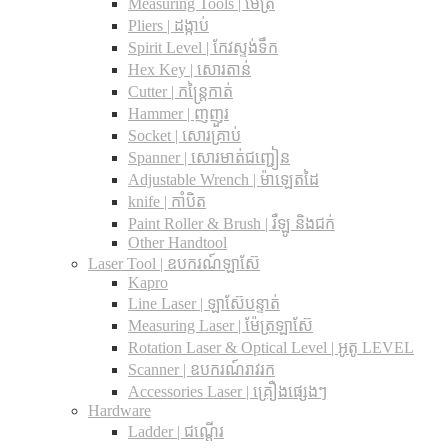
Measuring Tools | ម៉ែត្រ
Pliers | ដង្កាប់
Spirit Level | កែវស្ទង់ទឹក
Hex Key | សោរតាន់
Cutter | កន្រ្តៃកាត់
Hammer | ញញួរ
Socket | សោរគ្រាប់
Spanner |​ សោរមាត់ជញ្ជៀន
Adjustable Wrench |​ ម៉ាឡេតដៃ
knife | កាំបិត
Paint Roller & Brush | រឺឡូ និងជក់
Other Handtool
Laser Tool | ឧបករណ៍ឡាស៊ែ
Kapro
Line Laser | ឡាស៊ែបន្ទាត់
Measuring Laser | ម៉ែត្រឡាស៊ែ
Rotation Laser & Optical Level | អូតូ LEVEL
Scanner | ឧបករណ៍រាវរក
Accessories Laser | គ្រឿងផ្សេងៗ
Hardware
Ladder | ជណ្តើរ