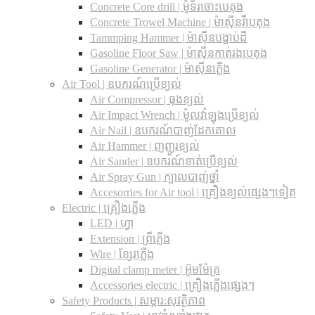
Concrete Core drill | ម៉ូទ័រចោះបេតុង
Concrete Trowel Machine | ម៉ាស៊ីនវីបេតុង
Tammping Hammer | ម៉ាស៊ីនបង្ហាប់ដី
Gasoline Floor Saw | ម៉ាស៊ីនកាត់រងបេតុង
Gasoline Generator | ម៉ាស៊ីនភ្លើង
Air Tool | ឧបករណ៍ប្រើខ្យល់
Air Compressor | ធុងខ្យល់
Air Impact Wrench | ម៉ូលវ៉ាឡុងប្រើខ្យល់
Air Nail | ឧបករណ៍បាញ់ដែកគោល
Air Hammer | ញញួរខ្យល់
Air Sander | ឧបករណ៍ខាត់ប្រើខ្យល់
Air Spray Gun | ក្បាលបាញ់ថ្នាំ
Accesorries for Air tool | គ្រឿងខ្យល់ផ្សេងៗទៀត
Electric | គ្រឿងភ្លើង
LED | ហ្វា
Extension | ព្រីភ្លើង
Wire | ខ្សែរភ្លើង
Digital clamp meter | អ៊ូមម៉ែត្រ
Accessories electric | គ្រឿងភ្លើងផ្សេងៗ
Safety Products | សម្ភារ:សុវត្ថិភាព