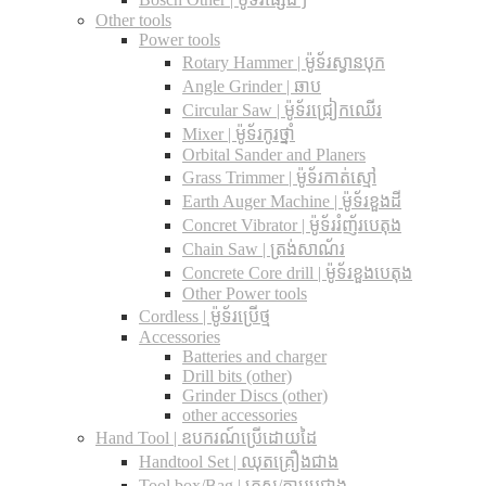
Other tools
Power tools
Rotary Hammer | ម៉ូទ័រស្វានបុក
Angle Grinder | ឆាប
Circular Saw​ | ម៉ូទ័រជ្រៀកឈើរ
Mixer | ម៉ូទ័រកូរថ្នាំ
Orbital Sander and Planers
Grass Trimmer | ម៉ូទ័រកាត់ស្មៅ
Earth Auger Machine | ម៉ូទ័រខួងដី
Concret Vibrator | ម៉ូទ័ររំញ័របេតុង
Chain Saw | ត្រង់សាណ័រ
Concrete Core drill | ម៉ូទ័រខួងបេតុង
Other Power tools
Cordless​ | ម៉ូទ័រប្រើថ្ម
Accessories
Batteries and charger
Drill bits (other)
Grinder Discs (other)
other accessories
Hand Tool | ឧបករណ៍ប្រើដោយដៃ
Handtool Set | ឈុតគ្រឿងជាង
Tool box/Bag | កេស/កាបូបជាង