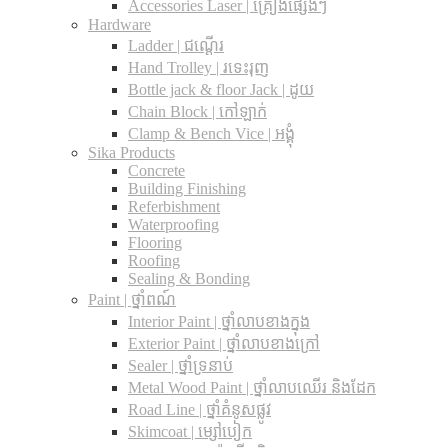
Accessories Laser | គ្រឿងផ្សេងៗ
Hardware
Ladder | ជណ្តើរ
Hand Trolley | រទេះរុញ
Bottle jack & floor Jack​ | ដូយ
Chain Block | កៅឡាក់
Clamp & Bench Vice | អង្គុំ
Sika Products
Concrete
Building Finishing
Referbishment
Waterproofing
Flooring
Roofing
Sealing & Bonding
Paint | ថ្នាំពណ៍
Interior Paint | ថ្នាំលាបខាងក្នុង
Exterior Paint | ថ្នាំលាបខាងក្រៅ
Sealer | ថ្នាំទ្រនាប់
Metal Wood Paint | ថ្នាំលាបឈើរ និងដែក
Road Line | ថ្នាំគំនូសផ្លូវ
Skimcoat | ម្សៅបៀក