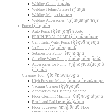
Welding Cable | ខ្សែរផ្សារ
Welding Helmet/Glasse | ក្បាំងផ្សារ
Welding Magnet | កែងឆក់
Welding Accessories | គ្រឿងផ្សារផ្សេងៗទៀត
Pump | ម៉ូទ័របូមទឹក
Auto Pump | ម៉ូទ័រជម្រុញទឹក Auto
PERIPHERAL PUMP | ម៉ូទ័បូមទឹកលើគោក
Centrifugal Water Pump | ម៉ូទ័បូមទឹកគូទខ្យង
Jet Pump | ម៉ូទ័បូមទឹកក្បាលដំរី
Submersible Pump | ទំលាក់អណ្តូង
Gasoline Water Pump | ម៉ាស៊ីនបូមទឹកប្រើសាំង
Accessories for Pump | គ្រឿងបន្ទាប់បន្សំសម្រាប់
ម៉ូទ័បូមទឹក
Cleaning Tool | ម៉ូទ័រ និងសម្ភារ:សម្អាត
High Pressure Motor | ម៉ូទ័របាញ់ទឹកលាងសម្អាត
Vacuum Cleaner | ម៉ូម៉ូទ័បូមធូលី
Accessories for Cleaning Machine
Floor Cleaning Machine | ម៉ាស៊ីនសម្អាតផ្ទៃបាត
Brush and Pad | ច្រាស់និងប៉ុងប៉ូលា
Floor Squeegee| ដងកៀរទឺកលើ Floor