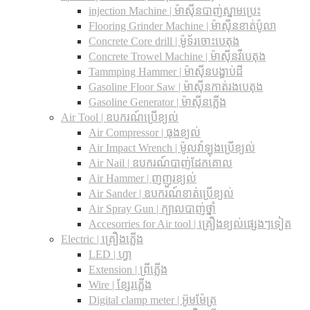
injection Machine | ម៉ាស៊ីនបាញ់ស្នាមប្រេះ
Flooring Grinder Machine | ម៉ាស៊ីនខាត់ប៉ូលា
Concrete Core drill | ម៉ូទ័រចោះបេតុង
Concrete Trowel Machine | ម៉ាស៊ីនវីបេតុង
Tammping Hammer | ម៉ាស៊ីនបង្ហាប់ដី
Gasoline Floor Saw | ម៉ាស៊ីនកាត់រងបេតុង
Gasoline Generator | ម៉ាស៊ីនភ្លើង
Air Tool | ឧបករណ៍ប្រើខ្យល់
Air Compressor | ធុងខ្យល់
Air Impact Wrench | ម៉ូលវ៉ាឡុងប្រើខ្យល់
Air Nail | ឧបករណ៍បាញ់ដែកគោល
Air Hammer | ញញួរខ្យល់
Air Sander | ឧបករណ៍ខាត់ប្រើខ្យល់
Air Spray Gun | ក្បាលបាញ់ថ្នាំ
Accesorries for Air tool | គ្រឿងខ្យល់ផ្សេងៗទៀត
Electric | គ្រឿងភ្លើង
LED | ហ្វា
Extension | ព្រីភ្លើង
Wire | ខ្សែរភ្លើង
Digital clamp meter | អ៊ូមម៉ែត្រ