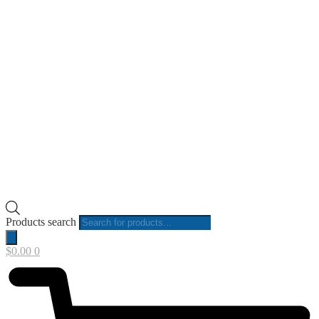
Products search
$
0.00
0