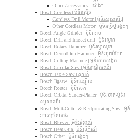
Other Accessories | ផ្សេងៗ
Bosch Cordless | ម៉ូទ័រប្រើថ្ម
Cordless-Drill Motor | ម៉ូទ័រស្វានប្រើថ្ម
Other Cordless Motor | ម៉ូទ័រប្រើថ្មផ្សេងៗ
Bosch Angle Grinder | ម៉ូទ័រឆាប
Bosch Drill and Impact drill | ម៉ូទ័រស្វាន
Bosch Rotary Hammer | ម៉ូទ័រស្វានបុក
Bosch Demolition Hammer | ម៉ូទ័របុកបំបែក
Bosch Cutting Machine | ម៉ូទ័រកាត់សង្កត់
Bosch Circular Saw | ម៉ូទ័រជ្រៀកឈើរ
Bosch Table Saw | តុកាត់
Bosch Jigsaw | ម៉ូទ័រឈ្វៀល
Bosch Router | ម៉ូទ័រលក
Bosch Orbital Sander-Planer​ | ម៉ូទ័រខាត់-ម៉ូទ័រ
ឈូសឈើរ
Bosch Muti-Cutter & Reciprocating Saw​ | ម៉ូទ័
រកាត់ច្រើនយ៉ាង
Bosch Blower | ម៉ូទ័រផ្លុំខ្យល់
Bosch Heat Gun | ម៉ូទ័រផ្លុំកំដៅ
Bosch Other | ម៉ូទ័រផ្សេងៗ