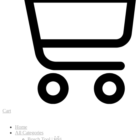
Cart
Home
All Categories
Bosch Tool | ម៉ូទ័រ