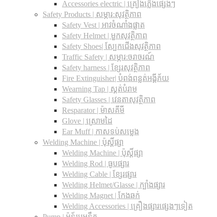
Accessories electric | គ្រឿងភ្លើងផ្សេងៗ
Safety Products | សម្ភារ:សុវត្ថិភាព
Safety Vest | អាវចំណាំងផ្លាត
Safety Helmet | មួកសុវត្ថិភាព
Safety Shoes| ស្បែកជើងសុវត្ថិភាព
Traffic Safety​ | សម្ភារ:ចរាចរណ៍
Safety harness | ខ្សែរសុវត្ថិភាព
Fire Extinguisher| បំពង់ពន្លត់អង្គីភ័យ
Wearning Tap | ស្គត់បំរាម
Safety Glasses | វេនតាសុវត្ថិភាព
Resparator | ម៉ាសគីមី
Glove | ស្រោមដៃ
Ear Muff | កាសទប់សម្លេង
Welding Machine | ប៉ុស្តិ៍ផ្សា
Welding Machine | ប៉ុស្តិ៍ផ្សា
Welding Rod | ធូបផ្សារ
Welding Cable | ខ្សែរផ្សារ
Welding Helmet/Glasse | ក្បាំងផ្សារ
Welding Magnet | កែងឆក់
Welding Accessories | គ្រឿងផ្សារផ្សេងៗទៀត
Pump | ម៉ូទ័របូមទឹក