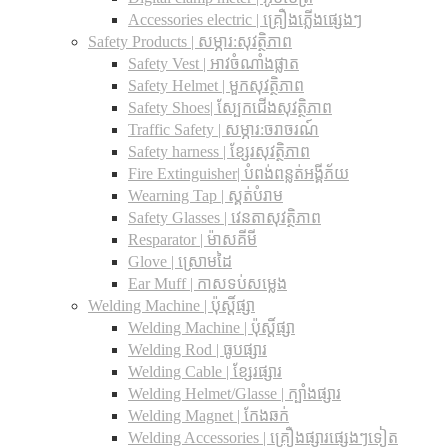
Accessories electric | គ្រឿងភ្លើងផ្សេងៗ
Safety Products | សម្ភារ:សុវត្ថិភាព
Safety Vest | អាវចំណាំងផ្លាត
Safety Helmet | មួកសុវត្ថិភាព
Safety Shoes| ស្បែកជើងសុវត្ថិភាព
Traffic Safety​ | សម្ភារ:ចរាចរណ៍
Safety harness | ខ្សែរសុវត្ថិភាព
Fire Extinguisher| បំពង់ពន្លត់អង្គីភ័យ
Wearning Tap | ស្គត់បំរាម
Safety Glasses | វេនតាសុវត្ថិភាព
Resparator | ម៉ាសគីមី
Glove | ស្រោមដៃ
Ear Muff | កាសទប់សម្លេង
Welding Machine | ប៉ុស្តិ៍ផ្សា
Welding Machine | ប៉ុស្តិ៍ផ្សា
Welding Rod | ធូបផ្សារ
Welding Cable | ខ្សែរផ្សារ
Welding Helmet/Glasse | ក្បាំងផ្សារ
Welding Magnet | កែងឆក់
Welding Accessories | គ្រឿងផ្សារផ្សេងៗទៀត