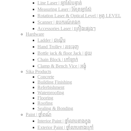
Line Laser | ឡាស៊ែបន្ទាត់
Measuring Laser | ម៉ែត្រឡាស៊ែ
Rotation Laser & Optical Level | អូតូ LEVEL
Scanner | ឧបករណ៍រាវរក
Accessories Laser | គ្រឿងផ្សេងៗ
Hardware
Ladder | ជណ្តើរ
Hand Trolley | រទេះរុញ
Bottle jack & floor Jack​ | ដូយ
Chain Block | កៅឡាក់
Clamp & Bench Vice | អង្គុំ
Sika Products
Concrete
Building Finishing
Referbishment
Waterproofing
Flooring
Roofing
Sealing & Bonding
Paint | ថ្នាំពណ៍
Interior Paint | ថ្នាំលាបខាងក្នុង
Exterior Paint | ថ្នាំលាបខាងក្រៅ