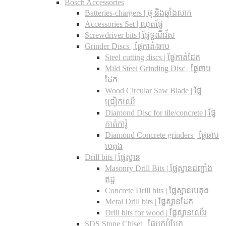
Bosch Accessories
Batteries-chargers | ថ្ម និងឆ្នាំងសាក
Accessories Set | ឈុតផ្លែ
Screwdriver bits | ផ្លែទួណឺវីស
Grinder Discs |​ ផ្លែកាត់/ឆាប
Steel cutting discs |​ ផ្លែកាត់ដែក
Mild Steel Grinding Disc | ផ្លែឆាប
ដែក
Wood Circular Saw Blade | ផ្លែ
ជ្រៀកឈើ
Diamond Disc for tile/concrete​ | ផ្លែ
កាត់ការ៉ូ
Diamond Concrete grinders | ផ្លែឆាប
បេតុង
Drill bits |​ ផ្លែស្វាន
Masonry Drill Bits |​ ផ្លែស្វានជញ្ជាំង
ឥដ្ឋ
Concrete Drill bits |​ ផ្លែស្វានបេតុង
Metal Drill bits |​ ផ្លែស្វានដែក
Drill bits for wood |​ ផ្លែស្វានឈើរ
SDS Stone Chiset |​ ផ្លែបុកបំបែក