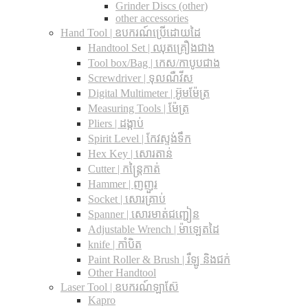
Grinder Discs (other)
other accessories
Hand Tool | ឧបករណ៍ប្រើដោយដៃ
Handtool Set | ឈុតគ្រឿងជាង
Tool box/Bag | កេស/កាបូបជាង
Screwdriver | ទុលណឺវីស
Digital Multimeter | អ៊ូមម៉ែត្រ
Measuring Tools | ម៉ែត្រ
Pliers | ដង្កាប់
Spirit Level | កែវស្ទង់ទឹក
Hex Key | សោរតាន់
Cutter | កន្រ្តៃកាត់
Hammer | ញញួរ
Socket | សោរគ្រាប់
Spanner |​ សោរមាត់ជញ្ជៀន
Adjustable Wrench |​ ម៉ាឡេតដៃ
knife | កាំបិត
Paint Roller & Brush | រឺឡូ និងជក់
Other Handtool
Laser Tool | ឧបករណ៍ឡាស៊ែ
Kapro