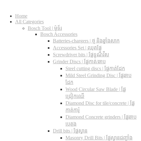
Home
All Categories
Bosch Tool | ម៉ូទ័រ
Bosch Accessories
Batteries-chargers | ថ្ម និងឆ្នាំងសាក
Accessories Set | ឈុតផ្លែ
Screwdriver bits | ផ្លែទួណឺវីស
Grinder Discs |​ ផ្លែកាត់/ឆាប
Steel cutting discs |​ ផ្លែកាត់ដែក
Mild Steel Grinding Disc | ផ្លែឆាប
ដែក
Wood Circular Saw Blade | ផ្លែ
ជ្រៀកឈើ
Diamond Disc for tile/concrete​ | ផ្លែ
កាត់ការ៉ូ
Diamond Concrete grinders | ផ្លែឆាប
បេតុង
Drill bits |​ ផ្លែស្វាន
Masonry Drill Bits |​ ផ្លែស្វានជញ្ជាំង