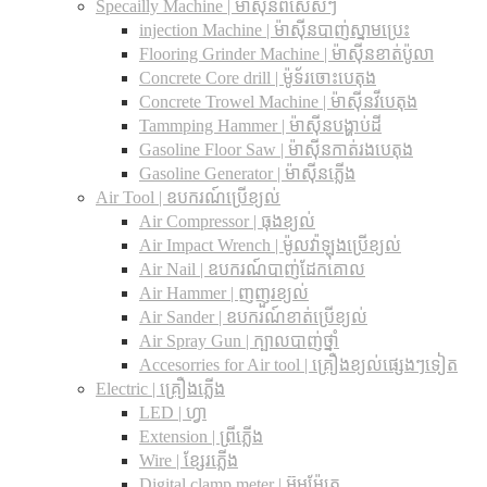
Specailly Machine | ម៉ាស៊ីនពិសេសៗ
injection Machine | ម៉ាស៊ីនបាញ់ស្នាមប្រេះ
Flooring Grinder Machine | ម៉ាស៊ីនខាត់ប៉ូលា
Concrete Core drill | ម៉ូទ័រចោះបេតុង
Concrete Trowel Machine | ម៉ាស៊ីនវីបេតុង
Tammping Hammer | ម៉ាស៊ីនបង្ហាប់ដី
Gasoline Floor Saw | ម៉ាស៊ីនកាត់រងបេតុង
Gasoline Generator | ម៉ាស៊ីនភ្លើង
Air Tool | ឧបករណ៍ប្រើខ្យល់
Air Compressor | ធុងខ្យល់
Air Impact Wrench | ម៉ូលវ៉ាឡុងប្រើខ្យល់
Air Nail | ឧបករណ៍បាញ់ដែកគោល
Air Hammer | ញញួរខ្យល់
Air Sander | ឧបករណ៍ខាត់ប្រើខ្យល់
Air Spray Gun | ក្បាលបាញ់ថ្នាំ
Accesorries for Air tool | គ្រឿងខ្យល់ផ្សេងៗទៀត
Electric | គ្រឿងភ្លើង
LED | ហ្វា
Extension | ព្រីភ្លើង
Wire | ខ្សែរភ្លើង
Digital clamp meter | អ៊ូមម៉ែត្រ