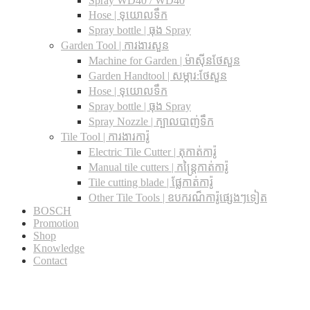
Spray WD40 / WD40
Hose | ទុយោលទឹក
Spray bottle | ធុង Spray
Garden Tool | ការងារសួន
Machine for Garden | ម៉ាស៊ីនថែសួន
Garden Handtool | សម្ភារ:ថែសួន
Hose | ទុយោលទឹក
Spray bottle | ធុង Spray
Spray Nozzle | ក្បាលបាញ់ទឹក
Tile Tool | ការងារការ៉ូ
Electric Tile Cutter | តុកាត់ការ៉ូ
Manual tile cutters | កន្ត្រៃកាត់ការ៉ូ
Tile cutting blade | ផ្លែកាត់ការ៉ូ
Other Tile Tools | ឧបករណ៏ការ៉ូផ្សេងៗទៀត
BOSCH
Promotion
Shop
Knowledge
Contact