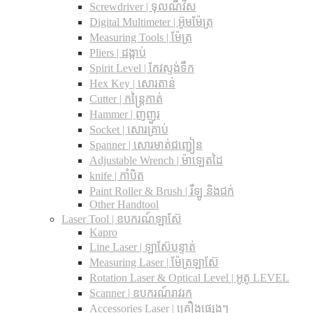
Screwdriver | ទុលណឺវីស
Digital Multimeter | អ៊ូមម៉ែត្រ
Measuring Tools | ម៉ែត្រ
Pliers | ដង្កាប់
Spirit Level | កែវស្ទង់ទឹក
Hex Key | សោរតាន់
Cutter | កន្រ្តៃកាត់
Hammer | ញញួរ
Socket | សោរគ្រាប់
Spanner |​ សោរមាត់ជញ្ជៀន
Adjustable Wrench |​ ម៉ាឡេតដៃ
knife | កាំបិត
Paint Roller & Brush | រឺឡូ និងជក់
Other Handtool
Laser Tool | ឧបករណ៍ឡាស៊ែ
Kapro
Line Laser | ឡាស៊ែបន្ទាត់
Measuring Laser | ម៉ែត្រឡាស៊ែ
Rotation Laser & Optical Level | អូតូ LEVEL
Scanner | ឧបករណ៍រាវរក
Accessories Laser | គ្រឿងផ្សេងៗ