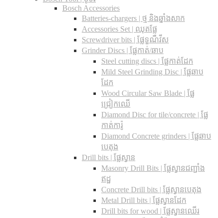
Bosch Accessories
Batteries-chargers | ថ្ម និងឆ្នាំងសាក
Accessories Set | ឈុតផ្លែ
Screwdriver bits | ផ្លែទួណឺវីស
Grinder Discs |​ ផ្លែកាត់/ឆាប
Steel cutting discs |​ ផ្លែកាត់ដែក
Mild Steel Grinding Disc | ផ្លែឆាប
ដែក
Wood Circular Saw Blade | ផ្លែ
ជ្រៀកឈើ
Diamond Disc for tile/concrete​ | ផ្លែ
កាត់ការ៉ូ
Diamond Concrete grinders | ផ្លែឆាប
បេតុង
Drill bits |​ ផ្លែស្វាន
Masonry Drill Bits |​ ផ្លែស្វានជញ្ជាំង
ឥដ្ឋ
Concrete Drill bits |​ ផ្លែស្វានបេតុង
Metal Drill bits |​ ផ្លែស្វានដែក
Drill bits for wood |​ ផ្លែស្វានឈើរ