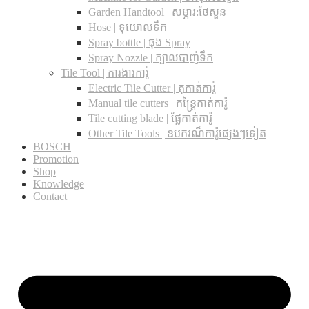
Garden Handtool | សម្ភារ:ថែសួន
Hose | ទុយោលទឹក
Spray bottle | ធុង Spray
Spray Nozzle | ក្បាលបាញ់ទឹក
Tile Tool | ការងារការ៉ូ
Electric Tile Cutter | តុកាត់ការ៉ូ
Manual tile cutters | កន្ត្រៃកាត់ការ៉ូ
Tile cutting blade | ផ្លែកាត់ការ៉ូ
Other Tile Tools | ឧបករណ៏ការ៉ូផ្សេងៗទៀត
BOSCH
Promotion
Shop
Knowledge
Contact