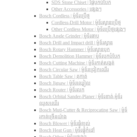
SDS Stone Chiset |​ ផ្លែបុកបំបែក
Other Accessories | ផ្សេងៗ
Bosch Cordless | ម៉ូទ័រប្រើថ្ម
Cordless-Drill Motor | ម៉ូទ័រស្វានប្រើថ្ម
Other Cordless Motor | ម៉ូទ័រប្រើថ្មផ្សេងៗ
Bosch Angle Grinder | ម៉ូទ័រឆាប
Bosch Drill and Impact drill | ម៉ូទ័រស្វាន
Bosch Rotary Hammer | ម៉ូទ័រស្វានបុក
Bosch Demolition Hammer | ម៉ូទ័របុកបំបែក
Bosch Cutting Machine | ម៉ូទ័រកាត់សង្កត់
Bosch Circular Saw | ម៉ូទ័រជ្រៀកឈើរ
Bosch Table Saw | តុកាត់
Bosch Jigsaw | ម៉ូទ័រឈ្វៀល
Bosch Router | ម៉ូទ័រលក
Bosch Orbital Sander-Planer​ | ម៉ូទ័រខាត់-ម៉ូទ័រ
ឈូសឈើរ
Bosch Muti-Cutter & Reciprocating Saw​ | ម៉ូទ័
រកាត់ច្រើនយ៉ាង
Bosch Blower | ម៉ូទ័រផ្លុំខ្យល់
Bosch Heat Gun | ម៉ូទ័រផ្លុំកំដៅ
Bosch Other | ម៉ូទ័រផ្សេងៗ