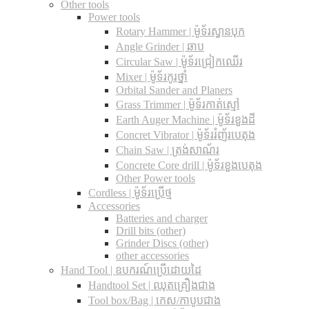
Other tools
Power tools
Rotary Hammer | ម៉ូទ័រស្វានបុក
Angle Grinder | ឆាប
Circular Saw​ | ម៉ូទ័រជ្រៀកឈើរ
Mixer | ម៉ូទ័រកូរថ្នាំ
Orbital Sander and Planers
Grass Trimmer | ម៉ូទ័រកាត់ស្មៅ
Earth Auger Machine | ម៉ូទ័រខួងដី
Concret Vibrator | ម៉ូទ័ររំញ័របេតុង
Chain Saw | ត្រង់សាណ័រ
Concrete Core drill | ម៉ូទ័រខួងបេតុង
Other Power tools
Cordless​ | ម៉ូទ័រប្រើថ្ម
Accessories
Batteries and charger
Drill bits (other)
Grinder Discs (other)
other accessories
Hand Tool | ឧបករណ៍ប្រើដោយដៃ
Handtool Set | ឈុតគ្រឿងជាង
Tool box/Bag | កេស/កាបូបជាង