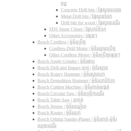
ឥដ្ឋ
Concrete Drill bits |​ ផ្លែស្វានបេតុង
Metal Drill bits |​ ផ្លែស្វានដែក
Drill bits for wood |​ ផ្លែស្វានឈើរ
SDS Stone Chiset |​ ផ្លែបុកបំបែក
Other Accessories | ផ្សេងៗ
Bosch Cordless | ម៉ូទ័រប្រើថ្ម
Cordless-Drill Motor | ម៉ូទ័រស្វានប្រើថ្ម
Other Cordless Motor | ម៉ូទ័រប្រើថ្មផ្សេងៗ
Bosch Angle Grinder | ម៉ូទ័រឆាប
Bosch Drill and Impact drill | ម៉ូទ័រស្វាន
Bosch Rotary Hammer | ម៉ូទ័រស្វានបុក
Bosch Demolition Hammer | ម៉ូទ័របុកបំបែក
Bosch Cutting Machine | ម៉ូទ័រកាត់សង្កត់
Bosch Circular Saw | ម៉ូទ័រជ្រៀកឈើរ
Bosch Table Saw | តុកាត់
Bosch Jigsaw | ម៉ូទ័រឈ្វៀល
Bosch Router | ម៉ូទ័រលក
Bosch Orbital Sander-Planer​ | ម៉ូទ័រខាត់-ម៉ូទ័រ
ឈូសឈើរ