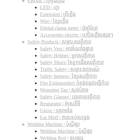
Electric | គ្រឿងភ្លើង
LED | ហ្វា
Extension | ព្រីភ្លើង
Wire | ខ្សែរភ្លើង
Digital clamp meter | អ៊ូមម៉ែត្រ
Accessories electric | គ្រឿងភ្លើងផ្សេងៗ
Safety Products | សម្ភារ:សុវត្ថិភាព
Safety Vest | អាវចំណាំងផ្លាត
Safety Helmet | មួកសុវត្ថិភាព
Safety Shoes| ស្បែកជើងសុវត្ថិភាព
Traffic Safety​ | សម្ភារ:ចរាចរណ៍
Safety harness | ខ្សែរសុវត្ថិភាព
Fire Extinguisher| បំពង់ពន្លត់អង្គីភ័យ
Wearning Tap | ស្គត់បំរាម
Safety Glasses | វេនតាសុវត្ថិភាព
Resparator | ម៉ាសគីមី
Glove | ស្រោមដៃ
Ear Muff | កាសទប់សម្លេង
Welding Machine | ប៉ុស្តិ៍ផ្សា
Welding Machine | ប៉ុស្តិ៍ផ្សា
Welding Rod | ធូបផ្សារ