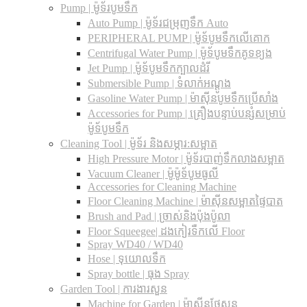
Pump | ម៉ូទ័របូមទឹក
Auto Pump | ម៉ូទ័រជម្រុញទឹក Auto
PERIPHERAL PUMP | ម៉ូទ័បូមទឹកលើគោក
Centrifugal Water Pump | ម៉ូទ័បូមទឹកគូទខ្យង
Jet Pump | ម៉ូទ័បូមទឹកក្បាលដំរី
Submersible Pump | ទំលាក់អណ្តូង
Gasoline Water Pump | ម៉ាស៊ីនបូមទឹកប្រើសាំង
Accessories for Pump | គ្រឿងបន្ទាប់បន្សំសម្រាប់
ម៉ូទ័បូមទឹក
Cleaning Tool | ម៉ូទ័រ និងសម្ភារ:សម្អាត
High Pressure Motor | ម៉ូទ័របាញ់ទឹកលាងសម្អាត
Vacuum Cleaner | ម៉ូម៉ូទ័បូមធូលី
Accessories for Cleaning Machine
Floor Cleaning Machine | ម៉ាស៊ីនសម្អាតផ្ទៃបាត
Brush and Pad | ច្រាស់និងប៉ុងប៉ូលា
Floor Squeegee| ដងកៀរទឺកលើ Floor
Spray WD40 / WD40
Hose | ទុយោលទឹក
Spray bottle | ធុង Spray
Garden Tool | ការងារសួន
Machine for Garden | ម៉ាស៊ីនថែសួន