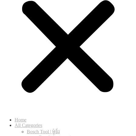
Home
All Categories
Bosch Tool | ម៉ូទ័រ