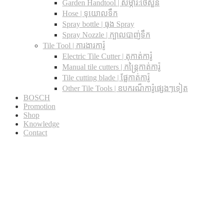
Garden Handtool | សម្ភារ:ថែសួន
Hose | ទុយោលទឹក
Spray bottle | ធុង Spray
Spray Nozzle | ក្បាលបាញ់ទឹក
Tile Tool | ការងារការ៉ូ
Electric Tile Cutter | តុកាត់ការ៉ូ
Manual tile cutters | កន្ត្រៃកាត់ការ៉ូ
Tile cutting blade | ផ្លែកាត់ការ៉ូ
Other Tile Tools | ឧបករណ៏ការ៉ូផ្សេងៗទៀត
BOSCH
Promotion
Shop
Knowledge
Contact