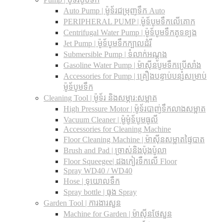
Auto Pump | ម៉ូទ័រជម្រុញទឹក Auto
PERIPHERAL PUMP | ម៉ូទ័បូមទឹកលើគោក
Centrifugal Water Pump | ម៉ូទ័បូមទឹកគូទខ្យង
Jet Pump | ម៉ូទ័បូមទឹកក្បាលដំរី
Submersible Pump | ទំលាក់អណ្តូង
Gasoline Water Pump | ម៉ាស៊ីនបូមទឹកប្រើសាំង
Accessories for Pump | គ្រឿងបន្ទាប់បន្សំសម្រាប់
ម៉ូទ័បូមទឹក
Cleaning Tool | ម៉ូទ័រ និងសម្ភារ:សម្អាត
High Pressure Motor | ម៉ូទ័របាញ់ទឹកលាងសម្អាត
Vacuum Cleaner | ម៉ូម៉ូទ័បូមធូលី
Accessories for Cleaning Machine
Floor Cleaning Machine | ម៉ាស៊ីនសម្អាតផ្ទៃបាត
Brush and Pad | ច្រាស់និងប៉ុងប៉ូលា
Floor Squeegee| ដងកៀរទឺកលើ Floor
Spray WD40 / WD40
Hose | ទុយោលទឹក
Spray bottle | ធុង Spray
Garden Tool | ការងារសួន
Machine for Garden | ម៉ាស៊ីនថែសួន