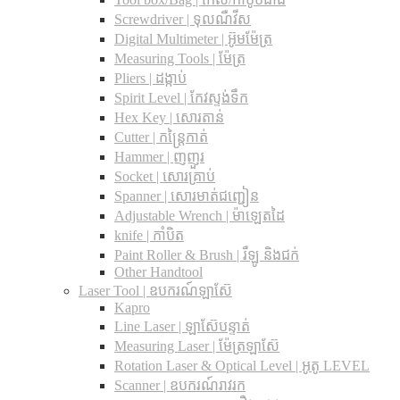
Screwdriver | ទុលណឺវីស
Digital Multimeter | អ៊ូមម៉ែត្រ
Measuring Tools | ម៉ែត្រ
Pliers | ដង្កាប់
Spirit Level | កែវស្ទង់ទឹក
Hex Key | សោរតាន់
Cutter | កន្រ្តៃកាត់
Hammer | ញញួរ
Socket | សោរគ្រាប់
Spanner |​ សោរមាត់ជញ្ជៀន
Adjustable Wrench |​ ម៉ាឡេតដៃ
knife | កាំបិត
Paint Roller & Brush | រឺឡូ និងជក់
Other Handtool
Laser Tool | ឧបករណ៍ឡាស៊ែ
Kapro
Line Laser | ឡាស៊ែបន្ទាត់
Measuring Laser | ម៉ែត្រឡាស៊ែ
Rotation Laser & Optical Level | អូតូ LEVEL
Scanner | ឧបករណ៍រាវរក