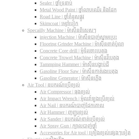
Sealer | ថ្នាំទ្រនាប់
Metal Wood Paint | ថ្នាំលាបឈើរ និងដែក
Road Line | ថ្នាំគំនូសផ្លូវ
Skimcoat | ម្សៅបៀក
Specailly Machine | ម៉ាស៊ីនពិសេសៗ
injection Machine | ម៉ាស៊ីនបាញ់ស្នាមប្រេះ
Flooring Grinder Machine | ម៉ាស៊ីនខាត់ប៉ូលា
Concrete Core drill | ម៉ូទ័រចោះបេតុង
Concrete Trowel Machine | ម៉ាស៊ីនវីបេតុង
Tammping Hammer | ម៉ាស៊ីនបង្ហាប់ដី
Gasoline Floor Saw | ម៉ាស៊ីនកាត់រងបេតុង
Gasoline Generator | ម៉ាស៊ីនភ្លើង
Air Tool | ឧបករណ៍ប្រើខ្យល់
Air Compressor | ធុងខ្យល់
Air Impact Wrench | ម៉ូលវ៉ាឡុងប្រើខ្យល់
Air Nail | ឧបករណ៍បាញ់ដែកគោល
Air Hammer | ញញួរខ្យល់
Air Sander | ឧបករណ៍ខាត់ប្រើខ្យល់
Air Spray Gun | ក្បាលបាញ់ថ្នាំ
Accesorries for Air tool | គ្រឿងខ្យល់ផ្សេងៗទៀត