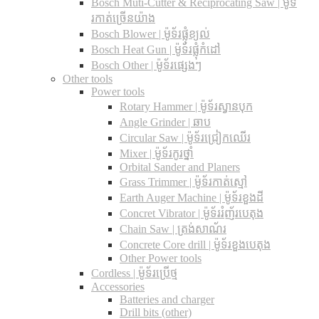
Bosch Muti-Cutter & Reciprocating Saw​ | ម៉ូទ័
រកាត់ច្រើនយ៉ាង
Bosch Blower | ម៉ូទ័រផ្លុំខ្យល់
Bosch Heat Gun | ម៉ូទ័រផ្លុំកំដៅ
Bosch Other | ម៉ូទ័រផ្សេងៗ
Other tools
Power tools
Rotary Hammer | ម៉ូទ័រស្វានបុក
Angle Grinder | ឆាប
Circular Saw​ | ម៉ូទ័រជ្រៀកឈើរ
Mixer | ម៉ូទ័រកូរថ្នាំ
Orbital Sander and Planers
Grass Trimmer | ម៉ូទ័រកាត់ស្មៅ
Earth Auger Machine | ម៉ូទ័រខួងដី
Concret Vibrator | ម៉ូទ័ររំញ័របេតុង
Chain Saw | ត្រង់សាណ័រ
Concrete Core drill | ម៉ូទ័រខួងបេតុង
Other Power tools
Cordless​ | ម៉ូទ័រប្រើថ្ម
Accessories
Batteries and charger
Drill bits (other)