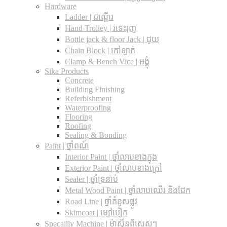
Hardware
Ladder | ជណ្តើរ
Hand Trolley | រទេះរុញ
Bottle jack & floor Jack​ | ដូយ
Chain Block | កៅឡាក់
Clamp & Bench Vice | អង្គុំ
Sika Products
Concrete
Building Finishing
Referbishment
Waterproofing
Flooring
Roofing
Sealing & Bonding
Paint | ថ្នាំពណ៍
Interior Paint | ថ្នាំលាបខាងក្នុង
Exterior Paint | ថ្នាំលាបខាងក្រៅ
Sealer | ថ្នាំទ្រនាប់
Metal Wood Paint | ថ្នាំលាបឈើរ និងដែក
Road Line | ថ្នាំគំនូសផ្លូវ
Skimcoat | ម្សៅបៀក
Specailly Machine | ម៉ាស៊ីនពិសេសៗ