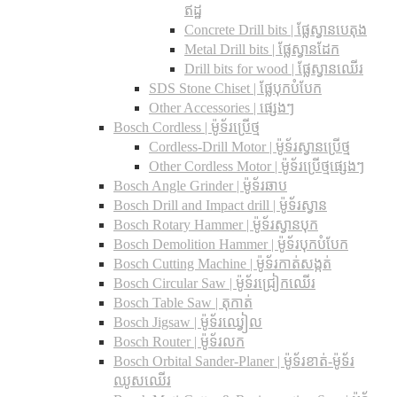
ឥដ្ឋ
Concrete Drill bits |​ ផ្លែស្វានបេតុង
Metal Drill bits |​ ផ្លែស្វានដែក
Drill bits for wood |​ ផ្លែស្វានឈើរ
SDS Stone Chiset |​ ផ្លែបុកបំបែក
Other Accessories | ផ្សេងៗ
Bosch Cordless | ម៉ូទ័រប្រើថ្ម
Cordless-Drill Motor | ម៉ូទ័រស្វានប្រើថ្ម
Other Cordless Motor | ម៉ូទ័រប្រើថ្មផ្សេងៗ
Bosch Angle Grinder | ម៉ូទ័រឆាប
Bosch Drill and Impact drill | ម៉ូទ័រស្វាន
Bosch Rotary Hammer | ម៉ូទ័រស្វានបុក
Bosch Demolition Hammer | ម៉ូទ័របុកបំបែក
Bosch Cutting Machine | ម៉ូទ័រកាត់សង្កត់
Bosch Circular Saw | ម៉ូទ័រជ្រៀកឈើរ
Bosch Table Saw | តុកាត់
Bosch Jigsaw | ម៉ូទ័រឈ្វៀល
Bosch Router | ម៉ូទ័រលក
Bosch Orbital Sander-Planer​ | ម៉ូទ័រខាត់-ម៉ូទ័រ
ឈូសឈើរ