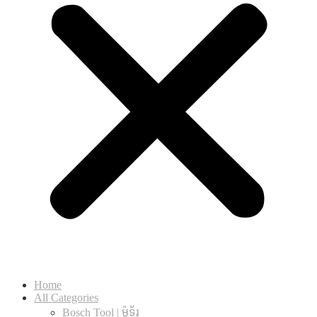
Home
All Categories
Bosch Tool | ម៉ូទ័រ