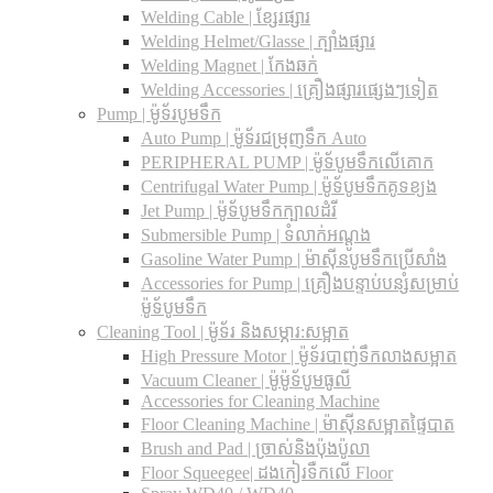
Welding Cable | ខ្សែរផ្សារ
Welding Helmet/Glasse | ក្បាំងផ្សារ
Welding Magnet | កែងឆក់
Welding Accessories | គ្រឿងផ្សារផ្សេងៗទៀត
Pump | ម៉ូទ័របូមទឹក
Auto Pump | ម៉ូទ័រជម្រុញទឹក Auto
PERIPHERAL PUMP | ម៉ូទ័បូមទឹកលើគោក
Centrifugal Water Pump | ម៉ូទ័បូមទឹកគូទខ្យង
Jet Pump | ម៉ូទ័បូមទឹកក្បាលដំរី
Submersible Pump | ទំលាក់អណ្តូង
Gasoline Water Pump | ម៉ាស៊ីនបូមទឹកប្រើសាំង
Accessories for Pump | គ្រឿងបន្ទាប់បន្សំសម្រាប់
ម៉ូទ័បូមទឹក
Cleaning Tool | ម៉ូទ័រ និងសម្ភារ:សម្អាត
High Pressure Motor | ម៉ូទ័របាញ់ទឹកលាងសម្អាត
Vacuum Cleaner | ម៉ូម៉ូទ័បូមធូលី
Accessories for Cleaning Machine
Floor Cleaning Machine | ម៉ាស៊ីនសម្អាតផ្ទៃបាត
Brush and Pad | ច្រាស់និងប៉ុងប៉ូលា
Floor Squeegee| ដងកៀរទឺកលើ Floor