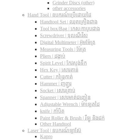
Grinder Discs (other)
other accessories
Hand Tool | ឧបករណ៍ប្រើដោយដៃ
Handtool Set | ឈុតគ្រឿងជាង
Tool box/Bag | កេស/កាបូបជាង
Screwdriver | ទុលណឺវីស
Digital Multimeter | អ៊ូមម៉ែត្រ
Measuring Tools | ម៉ែត្រ
Pliers | ដង្កាប់
Spirit Level | កែវស្ទង់ទឹក
Hex Key | សោរតាន់
Cutter | កន្រ្តៃកាត់
Hammer | ញញួរ
Socket | សោរគ្រាប់
Spanner |​ សោរមាត់ជញ្ជៀន
Adjustable Wrench |​ ម៉ាឡេតដៃ
knife | កាំបិត
Paint Roller & Brush | រឺឡូ និងជក់
Other Handtool
Laser Tool | ឧបករណ៍ឡាស៊ែ
Kapro