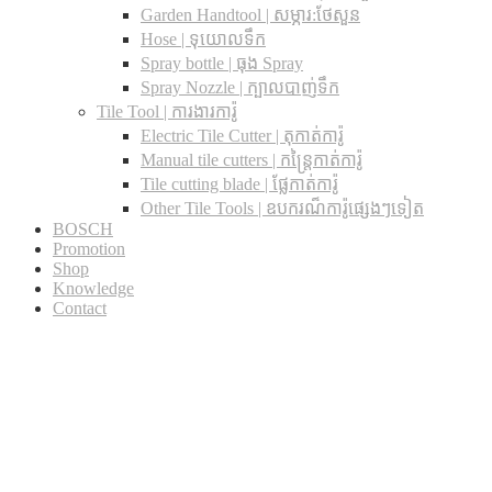
Garden Handtool | សម្ភារ:ថែសួន
Hose | ទុយោលទឹក
Spray bottle | ធុង Spray
Spray Nozzle | ក្បាលបាញ់ទឹក
Tile Tool | ការងារការ៉ូ
Electric Tile Cutter | តុកាត់ការ៉ូ
Manual tile cutters | កន្ត្រៃកាត់ការ៉ូ
Tile cutting blade | ផ្លែកាត់ការ៉ូ
Other Tile Tools | ឧបករណ៏ការ៉ូផ្សេងៗទៀត
BOSCH
Promotion
Shop
Knowledge
Contact