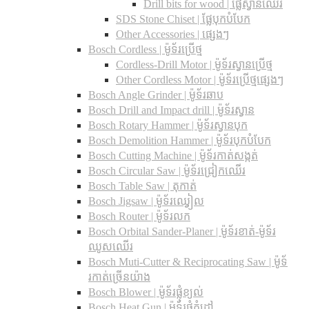
Drill bits for wood |​ ផ្លែស្វានឈើរ
SDS Stone Chiset |​ ផ្លែបុកបំបែក
Other Accessories | ផ្សេងៗ
Bosch Cordless | ម៉ូទ័រប្រើថ្ម
Cordless-Drill Motor | ម៉ូទ័រស្វានប្រើថ្ម
Other Cordless Motor | ម៉ូទ័រប្រើថ្មផ្សេងៗ
Bosch Angle Grinder | ម៉ូទ័រឆាប
Bosch Drill and Impact drill | ម៉ូទ័រស្វាន
Bosch Rotary Hammer | ម៉ូទ័រស្វានបុក
Bosch Demolition Hammer | ម៉ូទ័របុកបំបែក
Bosch Cutting Machine | ម៉ូទ័រកាត់សង្កត់
Bosch Circular Saw | ម៉ូទ័រជ្រៀកឈើរ
Bosch Table Saw | តុកាត់
Bosch Jigsaw | ម៉ូទ័រឈ្វៀល
Bosch Router | ម៉ូទ័រលក
Bosch Orbital Sander-Planer​ | ម៉ូទ័រខាត់-ម៉ូទ័រ
ឈូសឈើរ
Bosch Muti-Cutter & Reciprocating Saw​ | ម៉ូទ័
រកាត់ច្រើនយ៉ាង
Bosch Blower | ម៉ូទ័រផ្លុំខ្យល់
Bosch Heat Gun | ម៉ូទ័រផ្លុំកំដៅ