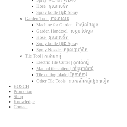
Spray WD40 / WD40
Hose | ទុយោលទឹក
Spray bottle | ធុង Spray
Garden Tool | ការងារសួន
Machine for Garden | ម៉ាស៊ីនថែសួន
Garden Handtool | សម្ភារ:ថែសួន
Hose | ទុយោលទឹក
Spray bottle | ធុង Spray
Spray Nozzle | ក្បាលបាញ់ទឹក
Tile Tool | ការងារការ៉ូ
Electric Tile Cutter | តុកាត់ការ៉ូ
Manual tile cutters | កន្ត្រៃកាត់ការ៉ូ
Tile cutting blade | ផ្លែកាត់ការ៉ូ
Other Tile Tools | ឧបករណ៏ការ៉ូផ្សេងៗទៀត
BOSCH
Promotion
Shop
Knowledge
Contact