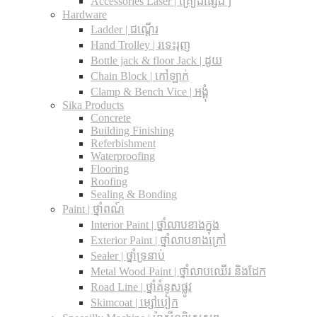
Accessories Laser | គ្រឿងផ្សេងៗ
Hardware
Ladder | ជណ្តើរ
Hand Trolley | រទេះរុញ
Bottle jack & floor Jack​ | ដូយ
Chain Block | កៅឡាក់
Clamp & Bench Vice | អង្គុំ
Sika Products
Concrete
Building Finishing
Referbishment
Waterproofing
Flooring
Roofing
Sealing & Bonding
Paint | ថ្នាំពណ៍
Interior Paint | ថ្នាំលាបខាងក្នុង
Exterior Paint | ថ្នាំលាបខាងក្រៅ
Sealer | ថ្នាំទ្រនាប់
Metal Wood Paint | ថ្នាំលាបឈើរ និងដែក
Road Line | ថ្នាំគំនូសផ្លូវ
Skimcoat | ម្សៅបៀក