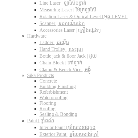
Line Laser | ឡាស៊ែបន្ទាត់
Measuring Laser | ម៉ែត្រឡាស៊ែ
Rotation Laser & Optical Level | អូតូ LEVEL
Scanner | ឧបករណ៍រាវរក
Accessories Laser | គ្រឿងផ្សេងៗ
Hardware
Ladder | ជណ្តើរ
Hand Trolley | រទេះរុញ
Bottle jack & floor Jack​ | ដូយ
Chain Block | កៅឡាក់
Clamp & Bench Vice | អង្គុំ
Sika Products
Concrete
Building Finishing
Referbishment
Waterproofing
Flooring
Roofing
Sealing & Bonding
Paint | ថ្នាំពណ៍
Interior Paint | ថ្នាំលាបខាងក្នុង
Exterior Paint | ថ្នាំលាបខាងក្រៅ