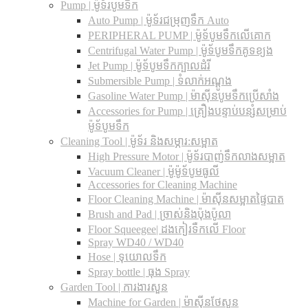
Pump | ម៉ូទ័របូមទឹក
Auto Pump | ម៉ូទ័រជម្រុញទឹក Auto
PERIPHERAL PUMP | ម៉ូទ័បូមទឹកលើគោក
Centrifugal Water Pump | ម៉ូទ័បូមទឹកគូទខ្យង
Jet Pump | ម៉ូទ័បូមទឹកក្បាលដំរី
Submersible Pump | ទំលាក់អណ្តូង
Gasoline Water Pump | ម៉ាស៊ីនបូមទឹកប្រើសាំង
Accessories for Pump | គ្រឿងបន្ទាប់បន្សំសម្រាប់
ម៉ូទ័បូមទឹក
Cleaning Tool | ម៉ូទ័រ និងសម្ភារ:សម្អាត
High Pressure Motor | ម៉ូទ័របាញ់ទឹកលាងសម្អាត
Vacuum Cleaner | ម៉ូម៉ូទ័បូមធូលី
Accessories for Cleaning Machine
Floor Cleaning Machine | ម៉ាស៊ីនសម្អាតផ្ទៃបាត
Brush and Pad | ច្រាស់និងប៉ុងប៉ូលា
Floor Squeegee| ដងកៀរទឺកលើ Floor
Spray WD40 / WD40
Hose | ទុយោលទឹក
Spray bottle | ធុង Spray
Garden Tool | ការងារសួន
Machine for Garden | ម៉ាស៊ីនថែសួន