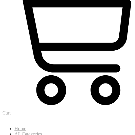
Cart
Home
All Categories