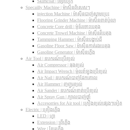
Skimcoat | ម្សៅបៀក
Specailly Machine | ម៉ាស៊ីនពិសេសៗ
injection Machine | ម៉ាស៊ីនបាញ់ស្នាមប្រេះ
Flooring Grinder Machine | ម៉ាស៊ីនខាត់ប៉ូលា
Concrete Core drill | ម៉ូទ័រចោះបេតុង
Concrete Trowel Machine | ម៉ាស៊ីនវីបេតុង
Tammping Hammer | ម៉ាស៊ីនបង្ហាប់ដី
Gasoline Floor Saw | ម៉ាស៊ីនកាត់រងបេតុង
Gasoline Generator | ម៉ាស៊ីនភ្លើង
Air Tool | ឧបករណ៍ប្រើខ្យល់
Air Compressor | ធុងខ្យល់
Air Impact Wrench | ម៉ូលវ៉ាឡុងប្រើខ្យល់
Air Nail | ឧបករណ៍បាញ់ដែកគោល
Air Hammer | ញញួរខ្យល់
Air Sander | ឧបករណ៍ខាត់ប្រើខ្យល់
Air Spray Gun | ក្បាលបាញ់ថ្នាំ
Accesorries for Air tool | គ្រឿងខ្យល់ផ្សេងៗទៀត
Electric | គ្រឿងភ្លើង
LED | ហ្វា
Extension | ព្រីភ្លើង
Wire | ខ្សែរភ្លើង