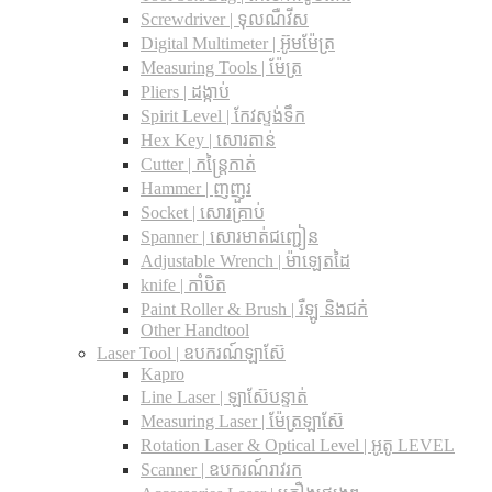
Screwdriver | ទុលណឺវីស
Digital Multimeter | អ៊ូមម៉ែត្រ
Measuring Tools | ម៉ែត្រ
Pliers | ដង្កាប់
Spirit Level | កែវស្ទង់ទឹក
Hex Key | សោរតាន់
Cutter | កន្រ្តៃកាត់
Hammer | ញញួរ
Socket | សោរគ្រាប់
Spanner |​ សោរមាត់ជញ្ជៀន
Adjustable Wrench |​ ម៉ាឡេតដៃ
knife | កាំបិត
Paint Roller & Brush | រឺឡូ និងជក់
Other Handtool
Laser Tool | ឧបករណ៍ឡាស៊ែ
Kapro
Line Laser | ឡាស៊ែបន្ទាត់
Measuring Laser | ម៉ែត្រឡាស៊ែ
Rotation Laser & Optical Level | អូតូ LEVEL
Scanner | ឧបករណ៍រាវរក