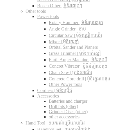
Bosch Other | ម៉ូទ័រផ្សេងៗ
Other tools
Power tools
Rotary Hammer | ម៉ូទ័រស្វានបុក
Angle Grinder | ឆាប
Circular Saw​ | ម៉ូទ័រជ្រៀកឈើរ
Mixer | ម៉ូទ័រកូរថ្នាំ
Orbital Sander and Planers
Grass Trimmer | ម៉ូទ័រកាត់ស្មៅ
Earth Auger Machine | ម៉ូទ័រខួងដី
Concret Vibrator | ម៉ូទ័ររំញ័របេតុង
Chain Saw | ត្រង់សាណ័រ
Concrete Core drill | ម៉ូទ័រខួងបេតុង
Other Power tools
Cordless​ | ម៉ូទ័រប្រើថ្ម
Accessories
Batteries and charger
Drill bits (other)
Grinder Discs (other)
other accessories
Hand Tool | ឧបករណ៍ប្រើដោយដៃ
Handtool Set | ឈុតគ្រឿងជាង