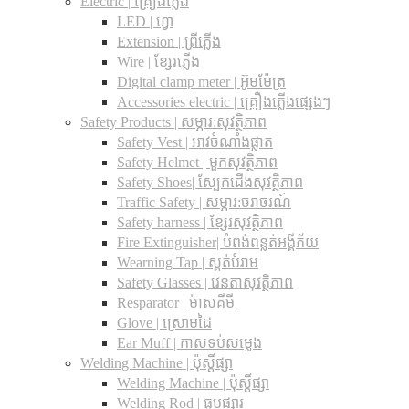
Electric | គ្រឿងភ្លើង
LED | ហ្វា
Extension | ព្រីភ្លើង
Wire | ខ្សែរភ្លើង
Digital clamp meter | អ៊ូមម៉ែត្រ
Accessories electric | គ្រឿងភ្លើងផ្សេងៗ
Safety Products | សម្ភារ:សុវត្ថិភាព
Safety Vest | អាវចំណាំងផ្លាត
Safety Helmet | មួកសុវត្ថិភាព
Safety Shoes| ស្បែកជើងសុវត្ថិភាព
Traffic Safety​ | សម្ភារ:ចរាចរណ៍
Safety harness | ខ្សែរសុវត្ថិភាព
Fire Extinguisher| បំពង់ពន្លត់អង្គីភ័យ
Wearning Tap | ស្គត់បំរាម
Safety Glasses | វេនតាសុវត្ថិភាព
Resparator | ម៉ាសគីមី
Glove | ស្រោមដៃ
Ear Muff | កាសទប់សម្លេង
Welding Machine | ប៉ុស្តិ៍ផ្សា
Welding Machine | ប៉ុស្តិ៍ផ្សា
Welding Rod | ធូបផ្សារ