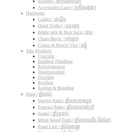
Scanner | ឧបករណ៍រាវរក
Accessories Laser | គ្រឿងផ្សេងៗ
Hardware
Ladder | ជណ្តើរ
Hand Trolley | រទេះរុញ
Bottle jack & floor Jack​ | ដូយ
Chain Block | កៅឡាក់
Clamp & Bench Vice | អង្គុំ
Sika Products
Concrete
Building Finishing
Referbishment
Waterproofing
Flooring
Roofing
Sealing & Bonding
Paint | ថ្នាំពណ៍
Interior Paint | ថ្នាំលាបខាងក្នុង
Exterior Paint | ថ្នាំលាបខាងក្រៅ
Sealer | ថ្នាំទ្រនាប់
Metal Wood Paint | ថ្នាំលាបឈើរ និងដែក
Road Line | ថ្នាំគំនូសផ្លូវ