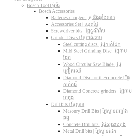
Bosch Tool | ម៉ូទ័រ
Bosch Accessories
Batteries-chargers | ថ្ម និងឆ្នាំងសាក
Accessories Set | ឈុតផ្លែ
Screwdriver bits | ផ្លែទួណឺវីស
Grinder Discs |​ ផ្លែកាត់/ឆាប
Steel cutting discs |​ ផ្លែកាត់ដែក
Mild Steel Grinding Disc | ផ្លែឆាប
ដែក
Wood Circular Saw Blade | ផ្លែ
ជ្រៀកឈើ
Diamond Disc for tile/concrete​ | ផ្លែ
កាត់ការ៉ូ
Diamond Concrete grinders | ផ្លែឆាប
បេតុង
Drill bits |​ ផ្លែស្វាន
Masonry Drill Bits |​ ផ្លែស្វានជញ្ជាំង
ឥដ្ឋ
Concrete Drill bits |​ ផ្លែស្វានបេតុង
Metal Drill bits |​ ផ្លែស្វានដែក