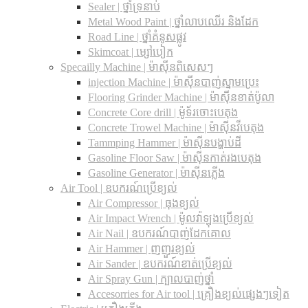
Sealer | ថ្នាំទ្រនាប់
Metal Wood Paint | ថ្នាំលាបឈើរ និងដែក
Road Line | ថ្នាំគំនូសផ្លូវ
Skimcoat | ម្សៅបៀក
Specailly Machine | ម៉ាស៊ីនពិសេសៗ
injection Machine | ម៉ាស៊ីនបាញ់ស្នាមប្រេះ
Flooring Grinder Machine | ម៉ាស៊ីនខាត់ប៉ូលា
Concrete Core drill | ម៉ូទ័រចោះបេតុង
Concrete Trowel Machine | ម៉ាស៊ីនវីបេតុង
Tammping Hammer | ម៉ាស៊ីនបង្ហាប់ដី
Gasoline Floor Saw | ម៉ាស៊ីនកាត់រងបេតុង
Gasoline Generator | ម៉ាស៊ីនភ្លើង
Air Tool | ឧបករណ៍ប្រើខ្យល់
Air Compressor | ធុងខ្យល់
Air Impact Wrench | ម៉ូលវ៉ាឡុងប្រើខ្យល់
Air Nail | ឧបករណ៍បាញ់ដែកគោល
Air Hammer | ញញួរខ្យល់
Air Sander | ឧបករណ៍ខាត់ប្រើខ្យល់
Air Spray Gun | ក្បាលបាញ់ថ្នាំ
Accesorries for Air tool | គ្រឿងខ្យល់ផ្សេងៗទៀត