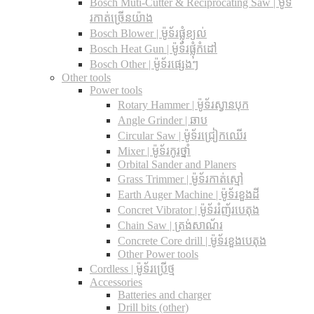
Bosch Muti-Cutter & Reciprocating Saw​ | ម៉ូទ័
រកាត់ច្រើនយ៉ាង
Bosch Blower | ម៉ូទ័រផ្លុំខ្យល់
Bosch Heat Gun | ម៉ូទ័រផ្លុំកំដៅ
Bosch Other | ម៉ូទ័រផ្សេងៗ
Other tools
Power tools
Rotary Hammer | ម៉ូទ័រស្វានបុក
Angle Grinder | ឆាប
Circular Saw​ | ម៉ូទ័រជ្រៀកឈើរ
Mixer | ម៉ូទ័រកូរថ្នាំ
Orbital Sander and Planers
Grass Trimmer | ម៉ូទ័រកាត់ស្មៅ
Earth Auger Machine | ម៉ូទ័រខួងដី
Concret Vibrator | ម៉ូទ័ររំញ័របេតុង
Chain Saw | ត្រង់សាណ័រ
Concrete Core drill | ម៉ូទ័រខួងបេតុង
Other Power tools
Cordless​ | ម៉ូទ័រប្រើថ្ម
Accessories
Batteries and charger
Drill bits (other)