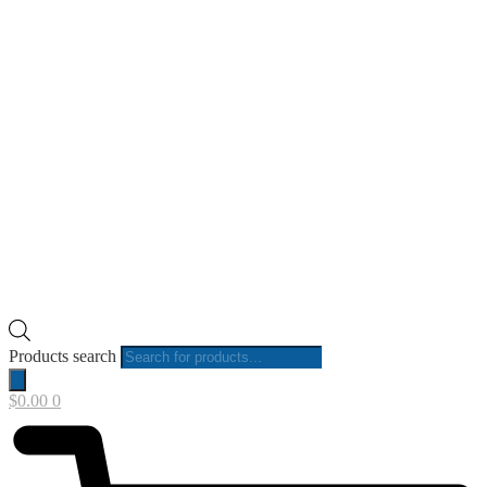
Products search
$
0.00
0