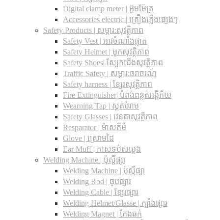
Digital clamp meter | អ៊ូមម៉ែត្រ
Accessories electric | គ្រឿងភ្លើងផ្សេងៗ
Safety Products | សម្ភារ:សុវត្ថិភាព
Safety Vest | អាវចំណាំងផ្លាត
Safety Helmet | មួកសុវត្ថិភាព
Safety Shoes| ស្បែកជើងសុវត្ថិភាព
Traffic Safety​ | សម្ភារ:ចរាចរណ៍
Safety harness | ខ្សែរសុវត្ថិភាព
Fire Extinguisher| បំពង់ពន្លត់អង្គីភ័យ
Wearning Tap | ស្គត់បំរាម
Safety Glasses | វេនតាសុវត្ថិភាព
Resparator | ម៉ាសគីមី
Glove | ស្រោមដៃ
Ear Muff | កាសទប់សម្លេង
Welding Machine | ប៉ុស្តិ៍ផ្សា
Welding Machine | ប៉ុស្តិ៍ផ្សា
Welding Rod | ធូបផ្សារ
Welding Cable | ខ្សែរផ្សារ
Welding Helmet/Glasse | ក្បាំងផ្សារ
Welding Magnet | កែងឆក់