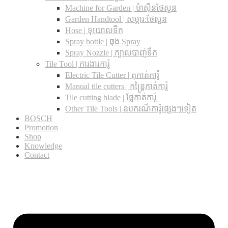
Machine for Garden | ម៉ាស៊ីនថែសួន
Garden Handtool | សម្ភារ:ថែសួន
Hose | ទុយោលទឹក
Spray bottle | ធុង Spray
Spray Nozzle | ក្បាលបាញ់ទឹក
Tile Tool | ការងារការ៉ូ
Electric Tile Cutter | តុកាត់ការ៉ូ
Manual tile cutters | កន្ត្រៃកាត់ការ៉ូ
Tile cutting blade | ផ្លែកាត់ការ៉ូ
Other Tile Tools | ឧបករណ៏ការ៉ូផ្សេងៗទៀត
BOSCH
Promotion
Shop
Knowledge
Contact