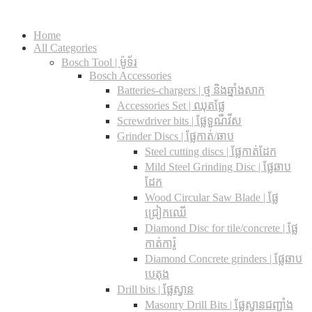
Home
All Categories
Bosch Tool | ម៉ូទ័រ
Bosch Accessories
Batteries-chargers | ថ្ម និងឆ្នាំងសាក
Accessories Set | ឈុតផ្លែ
Screwdriver bits | ផ្លែទួណឺវីស
Grinder Discs |​ ផ្លែកាត់/ឆាប
Steel cutting discs |​ ផ្លែកាត់ដែក
Mild Steel Grinding Disc | ផ្លែឆាប
ដែក
Wood Circular Saw Blade | ផ្លែ
ជ្រៀកឈើ
Diamond Disc for tile/concrete​ | ផ្លែ
កាត់ការ៉ូ
Diamond Concrete grinders | ផ្លែឆាប
បេតុង
Drill bits |​ ផ្លែស្វាន
Masonry Drill Bits |​ ផ្លែស្វានជញ្ជាំង