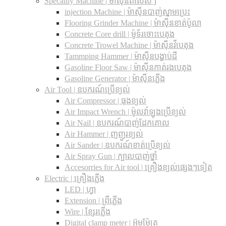
Specailly Machine | ម៉ាស៊ីនពិសេសៗ
injection Machine | ម៉ាស៊ីនបាញ់ស្នាមប្រេះ
Flooring Grinder Machine | ម៉ាស៊ីនខាត់ប៉ូលា
Concrete Core drill | ម៉ូទ័រចោះបេតុង
Concrete Trowel Machine | ម៉ាស៊ីនវីបេតុង
Tammping Hammer | ម៉ាស៊ីនបង្ហាប់ដី
Gasoline Floor Saw | ម៉ាស៊ីនកាត់រងបេតុង
Gasoline Generator | ម៉ាស៊ីនភ្លើង
Air Tool | ឧបករណ៍ប្រើខ្យល់
Air Compressor | ធុងខ្យល់
Air Impact Wrench | ម៉ូលវ៉ាឡុងប្រើខ្យល់
Air Nail | ឧបករណ៍បាញ់ដែកគោល
Air Hammer | ញញួរខ្យល់
Air Sander | ឧបករណ៍ខាត់ប្រើខ្យល់
Air Spray Gun | ក្បាលបាញ់ថ្នាំ
Accesorries for Air tool | គ្រឿងខ្យល់ផ្សេងៗទៀត
Electric | គ្រឿងភ្លើង
LED | ហ្វា
Extension | ព្រីភ្លើង
Wire | ខ្សែរភ្លើង
Digital clamp meter | អ៊ូមម៉ែត្រ