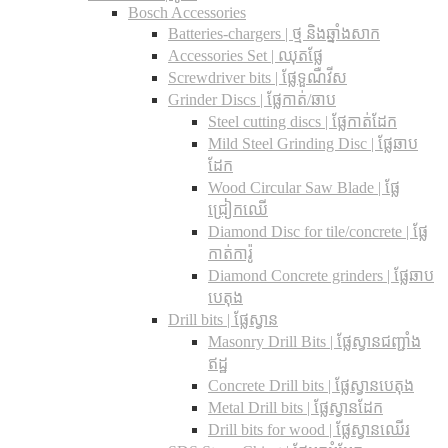
Bosch Accessories
Batteries-chargers | ថ្ម និងឆ្នាំងសាក
Accessories Set | ឈុតផ្លែ
Screwdriver bits | ផ្លែទួណឺវីស
Grinder Discs |​ ផ្លែកាត់/ឆាប
Steel cutting discs |​ ផ្លែកាត់ដែក
Mild Steel Grinding Disc | ផ្លែឆាប
ដែក
Wood Circular Saw Blade | ផ្លែ
ជ្រៀកឈើ
Diamond Disc for tile/concrete​ | ផ្លែ
កាត់ការ៉ូ
Diamond Concrete grinders | ផ្លែឆាប
បេតុង
Drill bits |​ ផ្លែស្វាន
Masonry Drill Bits |​ ផ្លែស្វានជញ្ជាំង
ឥដ្ឋ
Concrete Drill bits |​ ផ្លែស្វានបេតុង
Metal Drill bits |​ ផ្លែស្វានដែក
Drill bits for wood |​ ផ្លែស្វានឈើរ