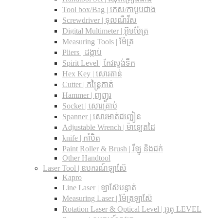
Tool box/Bag | កេស/កាបូបជាង
Screwdriver | ទុលណឺវីស
Digital Multimeter | អ៊ូមម៉ែត្រ
Measuring Tools | ម៉ែត្រ
Pliers | ដង្កាប់
Spirit Level | កែវស្ទង់ទឹក
Hex Key | សោរតាន់
Cutter | កន្រ្តៃកាត់
Hammer | ញញួរ
Socket | សោរគ្រាប់
Spanner |​ សោរមាត់ជញ្ជៀន
Adjustable Wrench |​ ម៉ាឡេតដៃ
knife | កាំបិត
Paint Roller & Brush | រឺឡូ និងជក់
Other Handtool
Laser Tool | ឧបករណ៍ឡាស៊ែ
Kapro
Line Laser | ឡាស៊ែបន្ទាត់
Measuring Laser | ម៉ែត្រឡាស៊ែ
Rotation Laser & Optical Level | អូតូ LEVEL