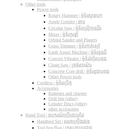
Other tools
Power tools
Rotary Hammer | ម៉ូទ័រស្វានបុក
Angle Grinder | ឆាប
Circular Saw​ | ម៉ូទ័រជ្រៀកឈើរ
Mixer | ម៉ូទ័រកូរថ្នាំ
Orbital Sander and Planers
Grass Trimmer | ម៉ូទ័រកាត់ស្មៅ
Earth Auger Machine | ម៉ូទ័រខួងដី
Concret Vibrator | ម៉ូទ័ររំញ័របេតុង
Chain Saw | ត្រង់សាណ័រ
Concrete Core drill | ម៉ូទ័រខួងបេតុង
Other Power tools
Cordless​ | ម៉ូទ័រប្រើថ្ម
Accessories
Batteries and charger
Drill bits (other)
Grinder Discs (other)
other accessories
Hand Tool | ឧបករណ៍ប្រើដោយដៃ
Handtool Set | ឈុតគ្រឿងជាង
Tool box/Bag | កេស/កាបូបជាង