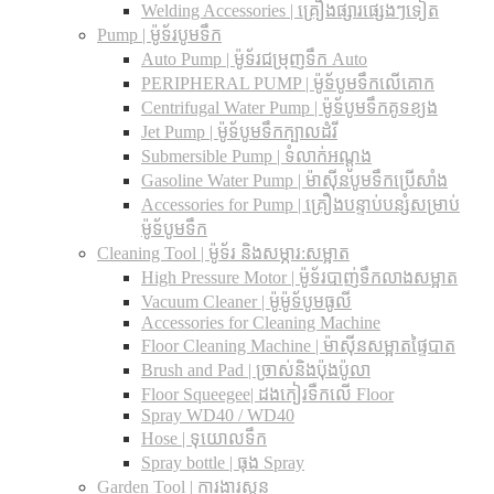
Welding Accessories | គ្រឿងផ្សារផ្សេងៗទៀត
Pump | ម៉ូទ័របូមទឹក
Auto Pump | ម៉ូទ័រជម្រុញទឹក Auto
PERIPHERAL PUMP | ម៉ូទ័បូមទឹកលើគោក
Centrifugal Water Pump | ម៉ូទ័បូមទឹកគូទខ្យង
Jet Pump | ម៉ូទ័បូមទឹកក្បាលដំរី
Submersible Pump | ទំលាក់អណ្តូង
Gasoline Water Pump | ម៉ាស៊ីនបូមទឹកប្រើសាំង
Accessories for Pump | គ្រឿងបន្ទាប់បន្សំសម្រាប់
ម៉ូទ័បូមទឹក
Cleaning Tool | ម៉ូទ័រ និងសម្ភារ:សម្អាត
High Pressure Motor | ម៉ូទ័របាញ់ទឹកលាងសម្អាត
Vacuum Cleaner | ម៉ូម៉ូទ័បូមធូលី
Accessories for Cleaning Machine
Floor Cleaning Machine | ម៉ាស៊ីនសម្អាតផ្ទៃបាត
Brush and Pad | ច្រាស់និងប៉ុងប៉ូលា
Floor Squeegee| ដងកៀរទឺកលើ Floor
Spray WD40 / WD40
Hose | ទុយោលទឹក
Spray bottle | ធុង Spray
Garden Tool | ការងារសួន