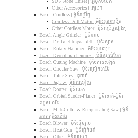
SDS Stone Chiset |​ ផ្លែបុកបំបែក
Other Accessories | ផ្សេងៗ
Bosch Cordless | ម៉ូទ័រប្រើថ្ម
Cordless-Drill Motor | ម៉ូទ័រស្វានប្រើថ្ម
Other Cordless Motor | ម៉ូទ័រប្រើថ្មផ្សេងៗ
Bosch Angle Grinder | ម៉ូទ័រឆាប
Bosch Drill and Impact drill | ម៉ូទ័រស្វាន
Bosch Rotary Hammer | ម៉ូទ័រស្វានបុក
Bosch Demolition Hammer | ម៉ូទ័របុកបំបែក
Bosch Cutting Machine | ម៉ូទ័រកាត់សង្កត់
Bosch Circular Saw | ម៉ូទ័រជ្រៀកឈើរ
Bosch Table Saw | តុកាត់
Bosch Jigsaw | ម៉ូទ័រឈ្វៀល
Bosch Router | ម៉ូទ័រលក
Bosch Orbital Sander-Planer​ | ម៉ូទ័រខាត់-ម៉ូទ័រ
ឈូសឈើរ
Bosch Muti-Cutter & Reciprocating Saw​ | ម៉ូទ័
រកាត់ច្រើនយ៉ាង
Bosch Blower | ម៉ូទ័រផ្លុំខ្យល់
Bosch Heat Gun | ម៉ូទ័រផ្លុំកំដៅ
Bosch Other | ម៉ូទ័រផ្សេងៗ