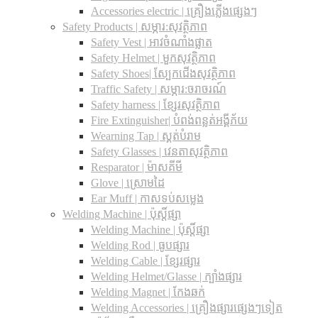
Accessories electric | គ្រឿងភ្លើងផ្សេងៗ
Safety Products | សម្ភារ:សុវត្ថិភាព
Safety Vest | អាវចំណាំងផ្លាត
Safety Helmet | មួកសុវត្ថិភាព
Safety Shoes| ស្បែកជើងសុវត្ថិភាព
Traffic Safety​ | សម្ភារ:ចរាចរណ៍
Safety harness | ខ្សែរសុវត្ថិភាព
Fire Extinguisher| បំពង់ពន្លត់អង្គីភ័យ
Wearning Tap | ស្គត់បំរាម
Safety Glasses | វេនតាសុវត្ថិភាព
Resparator | ម៉ាសគីមី
Glove | ស្រោមដៃ
Ear Muff | កាសទប់សម្លេង
Welding Machine | ប៉ុស្តិ៍ផ្សា
Welding Machine | ប៉ុស្តិ៍ផ្សា
Welding Rod | ធូបផ្សារ
Welding Cable | ខ្សែរផ្សារ
Welding Helmet/Glasse | ក្បាំងផ្សារ
Welding Magnet | កែងឆក់
Welding Accessories | គ្រឿងផ្សារផ្សេងៗទៀត