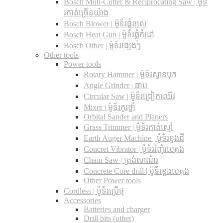
Bosch Muti-Cutter & Reciprocating Saw​ | ម៉ូទ័
រកាត់ច្រើនយ៉ាង
Bosch Blower | ម៉ូទ័រផ្លុំខ្យល់
Bosch Heat Gun | ម៉ូទ័រផ្លុំកំដៅ
Bosch Other | ម៉ូទ័រផ្សេងៗ
Other tools
Power tools
Rotary Hammer | ម៉ូទ័រស្វានបុក
Angle Grinder | ឆាប
Circular Saw​ | ម៉ូទ័រជ្រៀកឈើរ
Mixer | ម៉ូទ័រកូរថ្នាំ
Orbital Sander and Planers
Grass Trimmer | ម៉ូទ័រកាត់ស្មៅ
Earth Auger Machine | ម៉ូទ័រខួងដី
Concret Vibrator | ម៉ូទ័ររំញ័របេតុង
Chain Saw | ត្រង់សាណ័រ
Concrete Core drill | ម៉ូទ័រខួងបេតុង
Other Power tools
Cordless​ | ម៉ូទ័រប្រើថ្ម
Accessories
Batteries and charger
Drill bits (other)