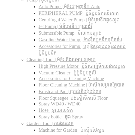
Auto Pump | ម៉ូទ័រជម្រុញទឹក Auto
PERIPHERAL PUMP | ម៉ូទ័បូមទឹកលើគោក
Centrifugal Water Pump | ម៉ូទ័បូមទឹកគូទខ្យង
Jet Pump | ម៉ូទ័បូមទឹកក្បាលដំរី
Submersible Pump | ទំលាក់អណ្តូង
Gasoline Water Pump | ម៉ាស៊ីនបូមទឹកប្រើសាំង
Accessories for Pump | គ្រឿងបន្ទាប់បន្សំសម្រាប់
ម៉ូទ័បូមទឹក
Cleaning Tool | ម៉ូទ័រ និងសម្ភារ:សម្អាត
High Pressure Motor | ម៉ូទ័របាញ់ទឹកលាងសម្អាត
Vacuum Cleaner | ម៉ូម៉ូទ័បូមធូលី
Accessories for Cleaning Machine
Floor Cleaning Machine | ម៉ាស៊ីនសម្អាតផ្ទៃបាត
Brush and Pad | ច្រាស់និងប៉ុងប៉ូលា
Floor Squeegee| ដងកៀរទឺកលើ Floor
Spray WD40 / WD40
Hose | ទុយោលទឹក
Spray bottle | ធុង Spray
Garden Tool | ការងារសួន
Machine for Garden | ម៉ាស៊ីនថែសួន