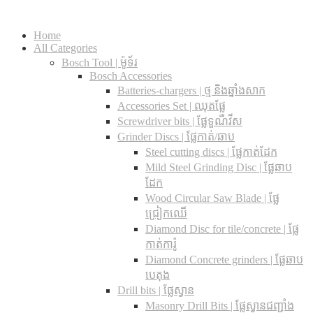
Home
All Categories
Bosch Tool | ម៉ូទ័រ
Bosch Accessories
Batteries-chargers | ថ្ម និងឆ្នាំងសាក
Accessories Set | ឈុតផ្លែ
Screwdriver bits | ផ្លែទួណឺវីស
Grinder Discs |​ ផ្លែកាត់/ឆាប
Steel cutting discs |​ ផ្លែកាត់ដែក
Mild Steel Grinding Disc | ផ្លែឆាប
ដែក
Wood Circular Saw Blade | ផ្លែ
ជ្រៀកឈើ
Diamond Disc for tile/concrete​ | ផ្លែ
កាត់ការ៉ូ
Diamond Concrete grinders | ផ្លែឆាប
បេតុង
Drill bits |​ ផ្លែស្វាន
Masonry Drill Bits |​ ផ្លែស្វានជញ្ជាំង