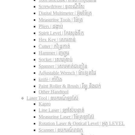
Screwdriver | ទុលណឺវីស
Digital Multimeter | អ៊ូមម៉ែត្រ
Measuring Tools | ម៉ែត្រ
Pliers | ដង្កាប់
Spirit Level | កែវស្ទង់ទឹក
Hex Key | សោរតាន់
Cutter | កន្រ្តៃកាត់
Hammer | ញញួរ
Socket | សោរគ្រាប់
Spanner |​ សោរមាត់ជញ្ជៀន
Adjustable Wrench |​ ម៉ាឡេតដៃ
knife | កាំបិត
Paint Roller & Brush | រឺឡូ និងជក់
Other Handtool
Laser Tool | ឧបករណ៍ឡាស៊ែ
Kapro
Line Laser | ឡាស៊ែបន្ទាត់
Measuring Laser | ម៉ែត្រឡាស៊ែ
Rotation Laser & Optical Level | អូតូ LEVEL
Scanner | ឧបករណ៍រាវរក