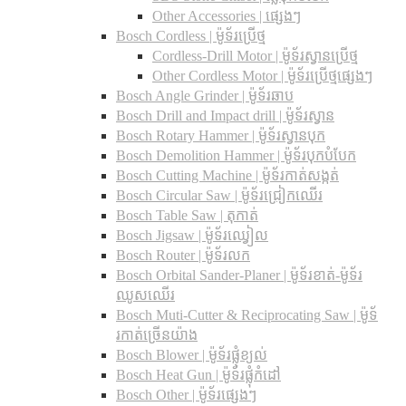
Other Accessories | ផ្សេងៗ
Bosch Cordless | ម៉ូទ័រប្រើថ្ម
Cordless-Drill Motor | ម៉ូទ័រស្វានប្រើថ្ម
Other Cordless Motor | ម៉ូទ័រប្រើថ្មផ្សេងៗ
Bosch Angle Grinder | ម៉ូទ័រឆាប
Bosch Drill and Impact drill | ម៉ូទ័រស្វាន
Bosch Rotary Hammer | ម៉ូទ័រស្វានបុក
Bosch Demolition Hammer | ម៉ូទ័របុកបំបែក
Bosch Cutting Machine | ម៉ូទ័រកាត់សង្កត់
Bosch Circular Saw | ម៉ូទ័រជ្រៀកឈើរ
Bosch Table Saw | តុកាត់
Bosch Jigsaw | ម៉ូទ័រឈ្វៀល
Bosch Router | ម៉ូទ័រលក
Bosch Orbital Sander-Planer​ | ម៉ូទ័រខាត់-ម៉ូទ័រ
ឈូសឈើរ
Bosch Muti-Cutter & Reciprocating Saw​ | ម៉ូទ័
រកាត់ច្រើនយ៉ាង
Bosch Blower | ម៉ូទ័រផ្លុំខ្យល់
Bosch Heat Gun | ម៉ូទ័រផ្លុំកំដៅ
Bosch Other | ម៉ូទ័រផ្សេងៗ