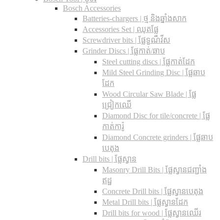
Bosch Accessories
Batteries-chargers | ថ្ម និងឆ្នាំងសាក
Accessories Set | ឈុតផ្លែ
Screwdriver bits | ផ្លែទួណឺវីស
Grinder Discs |​ ផ្លែកាត់/ឆាប
Steel cutting discs |​ ផ្លែកាត់ដែក
Mild Steel Grinding Disc | ផ្លែឆាប
ដែក
Wood Circular Saw Blade | ផ្លែ
ជ្រៀកឈើ
Diamond Disc for tile/concrete​ | ផ្លែ
កាត់ការ៉ូ
Diamond Concrete grinders | ផ្លែឆាប
បេតុង
Drill bits |​ ផ្លែស្វាន
Masonry Drill Bits |​ ផ្លែស្វានជញ្ជាំង
ឥដ្ឋ
Concrete Drill bits |​ ផ្លែស្វានបេតុង
Metal Drill bits |​ ផ្លែស្វានដែក
Drill bits for wood |​ ផ្លែស្វានឈើរ