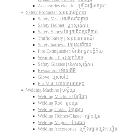
Accessories electric | គ្រឿងភ្លើងផ្សេងៗ
Safety Products | សម្ភារ:សុវត្ថិភាព
Safety Vest | អាវចំណាំងផ្លាត
Safety Helmet | មួកសុវត្ថិភាព
Safety Shoes| ស្បែកជើងសុវត្ថិភាព
Traffic Safety​ | សម្ភារ:ចរាចរណ៍
Safety harness | ខ្សែរសុវត្ថិភាព
Fire Extinguisher| បំពង់ពន្លត់អង្គីភ័យ
Wearning Tap | ស្គត់បំរាម
Safety Glasses | វេនតាសុវត្ថិភាព
Resparator | ម៉ាសគីមី
Glove | ស្រោមដៃ
Ear Muff | កាសទប់សម្លេង
Welding Machine | ប៉ុស្តិ៍ផ្សា
Welding Machine | ប៉ុស្តិ៍ផ្សា
Welding Rod | ធូបផ្សារ
Welding Cable | ខ្សែរផ្សារ
Welding Helmet/Glasse | ក្បាំងផ្សារ
Welding Magnet | កែងឆក់
Welding Accessories | គ្រឿងផ្សារផ្សេងៗទៀត