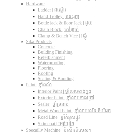
Hardware
Ladder | ជណ្តើរ
Hand Trolley | រទេះរុញ
Bottle jack & floor Jack​ | ដូយ
Chain Block | កៅឡាក់
Clamp & Bench Vice | អង្គុំ
Sika Products
Concrete
Building Finishing
Referbishment
Waterproofing
Flooring
Roofing
Sealing & Bonding
Paint | ថ្នាំពណ៍
Interior Paint | ថ្នាំលាបខាងក្នុង
Exterior Paint | ថ្នាំលាបខាងក្រៅ
Sealer | ថ្នាំទ្រនាប់
Metal Wood Paint | ថ្នាំលាបឈើរ និងដែក
Road Line | ថ្នាំគំនូសផ្លូវ
Skimcoat | ម្សៅបៀក
Specailly Machine | ម៉ាស៊ីនពិសេសៗ