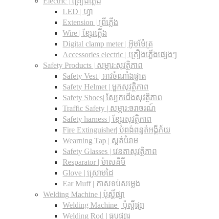
Electric | គ្រឿងភ្លើង
LED | ហ្វា
Extension | ព្រីភ្លើង
Wire | ខ្សែរភ្លើង
Digital clamp meter | អ៊ូមម៉ែត្រ
Accessories electric | គ្រឿងភ្លើងផ្សេងៗ
Safety Products | សម្ភារ:សុវត្ថិភាព
Safety Vest | អាវចំណាំងផ្លាត
Safety Helmet | មួកសុវត្ថិភាព
Safety Shoes| ស្បែកជើងសុវត្ថិភាព
Traffic Safety​ | សម្ភារ:ចរាចរណ៍
Safety harness | ខ្សែរសុវត្ថិភាព
Fire Extinguisher| បំពង់ពន្លត់អង្គីភ័យ
Wearning Tap | ស្គត់បំរាម
Safety Glasses | វេនតាសុវត្ថិភាព
Resparator | ម៉ាសគីមី
Glove | ស្រោមដៃ
Ear Muff | កាសទប់សម្លេង
Welding Machine | ប៉ុស្តិ៍ផ្សា
Welding Machine | ប៉ុស្តិ៍ផ្សា
Welding Rod | ធូបផ្សារ