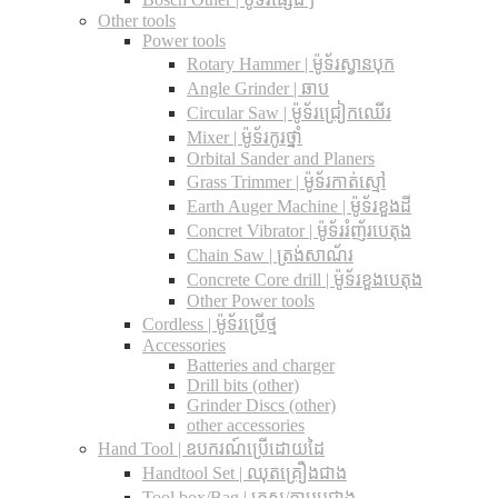
Other tools
Power tools
Rotary Hammer | ម៉ូទ័រស្វានបុក
Angle Grinder | ឆាប
Circular Saw​ | ម៉ូទ័រជ្រៀកឈើរ
Mixer | ម៉ូទ័រកូរថ្នាំ
Orbital Sander and Planers
Grass Trimmer | ម៉ូទ័រកាត់ស្មៅ
Earth Auger Machine | ម៉ូទ័រខួងដី
Concret Vibrator | ម៉ូទ័ររំញ័របេតុង
Chain Saw | ត្រង់សាណ័រ
Concrete Core drill | ម៉ូទ័រខួងបេតុង
Other Power tools
Cordless​ | ម៉ូទ័រប្រើថ្ម
Accessories
Batteries and charger
Drill bits (other)
Grinder Discs (other)
other accessories
Hand Tool | ឧបករណ៍ប្រើដោយដៃ
Handtool Set | ឈុតគ្រឿងជាង
Tool box/Bag | កេស/កាបូបជាង