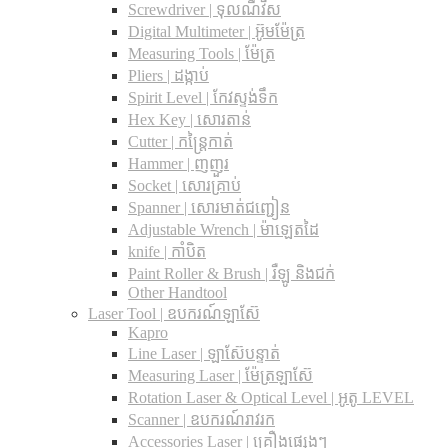
Screwdriver | ទុលណឺវីស
Digital Multimeter | អ៊ូមម៉ែត្រ
Measuring Tools | ម៉ែត្រ
Pliers | ដង្កាប់
Spirit Level | កែវស្ទង់ទឹក
Hex Key | សោរតាន់
Cutter | កន្រ្តៃកាត់
Hammer | ញញួរ
Socket | សោរគ្រាប់
Spanner |​ សោរមាត់ជញ្ជៀន
Adjustable Wrench |​ ម៉ាឡេតដៃ
knife | កាំបិត
Paint Roller & Brush | រឺឡូ និងជក់
Other Handtool
Laser Tool | ឧបករណ៍ឡាស៊ែ
Kapro
Line Laser | ឡាស៊ែបន្ទាត់
Measuring Laser | ម៉ែត្រឡាស៊ែ
Rotation Laser & Optical Level | អូតូ LEVEL
Scanner | ឧបករណ៍រាវរក
Accessories Laser | គ្រឿងផ្សេងៗ