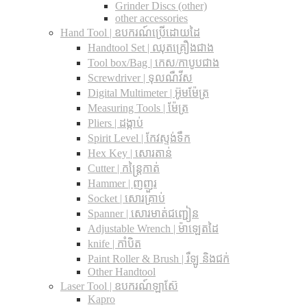
Grinder Discs (other)
other accessories
Hand Tool | ឧបករណ៍ប្រើដោយដៃ
Handtool Set | ឈុតគ្រឿងជាង
Tool box/Bag | កេស/កាបូបជាង
Screwdriver | ទុលណឺវីស
Digital Multimeter | អ៊ូមម៉ែត្រ
Measuring Tools | ម៉ែត្រ
Pliers | ដង្កាប់
Spirit Level | កែវស្ទង់ទឹក
Hex Key | សោរតាន់
Cutter | កន្រ្តៃកាត់
Hammer | ញញួរ
Socket | សោរគ្រាប់
Spanner |​ សោរមាត់ជញ្ជៀន
Adjustable Wrench |​ ម៉ាឡេតដៃ
knife | កាំបិត
Paint Roller & Brush | រឺឡូ និងជក់
Other Handtool
Laser Tool | ឧបករណ៍ឡាស៊ែ
Kapro