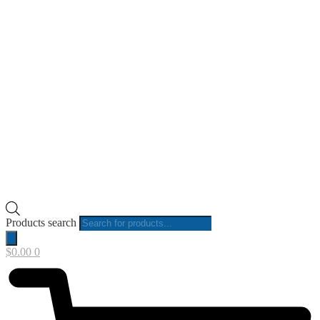
Products search
$
0.00
0