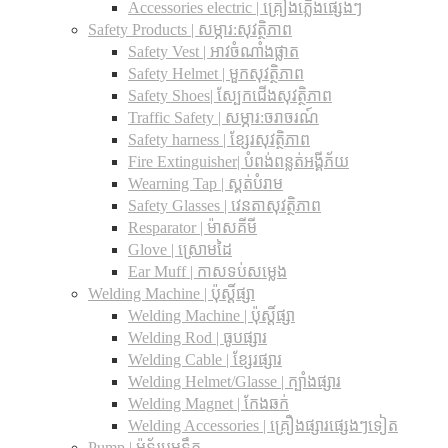
Accessories electric | គ្រឿងភ្លើងផ្សេងៗ
Safety Products | សម្ភារ:សុវត្ថិភាព
Safety Vest | អាវចំណាំងផ្លាត
Safety Helmet | មួកសុវត្ថិភាព
Safety Shoes| ស្បែកជើងសុវត្ថិភាព
Traffic Safety​ | សម្ភារ:ចរាចរណ៍
Safety harness | ខ្សែរសុវត្ថិភាព
Fire Extinguisher| បំពង់ពន្លត់អង្គីភ័យ
Wearning Tap | ស្គត់បំរាម
Safety Glasses | វេនតាសុវត្ថិភាព
Resparator | ម៉ាសគីមី
Glove | ស្រោមដៃ
Ear Muff | កាសទប់សម្លេង
Welding Machine | ប៉ុស្តិ៍ផ្សា
Welding Machine | ប៉ុស្តិ៍ផ្សា
Welding Rod | ធូបផ្សារ
Welding Cable | ខ្សែរផ្សារ
Welding Helmet/Glasse | ក្បាំងផ្សារ
Welding Magnet | កែងឆក់
Welding Accessories | គ្រឿងផ្សារផ្សេងៗទៀត
Pump | ម៉ូទ័របូមទឹក