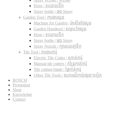
Spray WD40 / WD40
Hose | ទុយោលទឹក
Spray bottle | ធុង Spray
Garden Tool | ការងារសួន
Machine for Garden | ម៉ាស៊ីនថែសួន
Garden Handtool | សម្ភារ:ថែសួន
Hose | ទុយោលទឹក
Spray bottle | ធុង Spray
Spray Nozzle | ក្បាលបាញ់ទឹក
Tile Tool | ការងារការ៉ូ
Electric Tile Cutter | តុកាត់ការ៉ូ
Manual tile cutters | កន្ត្រៃកាត់ការ៉ូ
Tile cutting blade | ផ្លែកាត់ការ៉ូ
Other Tile Tools | ឧបករណ៏ការ៉ូផ្សេងៗទៀត
BOSCH
Promotion
Shop
Knowledge
Contact