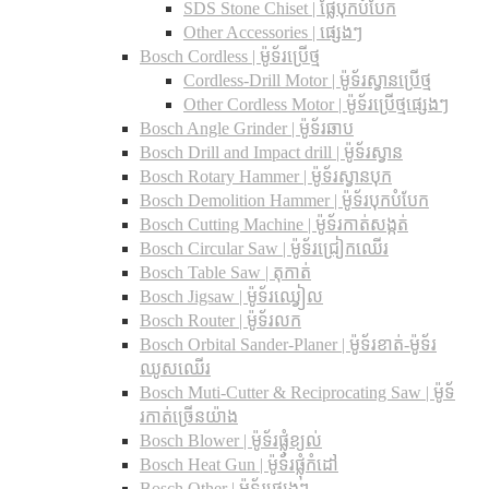
SDS Stone Chiset |​ ផ្លែបុកបំបែក
Other Accessories | ផ្សេងៗ
Bosch Cordless | ម៉ូទ័រប្រើថ្ម
Cordless-Drill Motor | ម៉ូទ័រស្វានប្រើថ្ម
Other Cordless Motor | ម៉ូទ័រប្រើថ្មផ្សេងៗ
Bosch Angle Grinder | ម៉ូទ័រឆាប
Bosch Drill and Impact drill | ម៉ូទ័រស្វាន
Bosch Rotary Hammer | ម៉ូទ័រស្វានបុក
Bosch Demolition Hammer | ម៉ូទ័របុកបំបែក
Bosch Cutting Machine | ម៉ូទ័រកាត់សង្កត់
Bosch Circular Saw | ម៉ូទ័រជ្រៀកឈើរ
Bosch Table Saw | តុកាត់
Bosch Jigsaw | ម៉ូទ័រឈ្វៀល
Bosch Router | ម៉ូទ័រលក
Bosch Orbital Sander-Planer​ | ម៉ូទ័រខាត់-ម៉ូទ័រ
ឈូសឈើរ
Bosch Muti-Cutter & Reciprocating Saw​ | ម៉ូទ័
រកាត់ច្រើនយ៉ាង
Bosch Blower | ម៉ូទ័រផ្លុំខ្យល់
Bosch Heat Gun | ម៉ូទ័រផ្លុំកំដៅ
Bosch Other | ម៉ូទ័រផ្សេងៗ