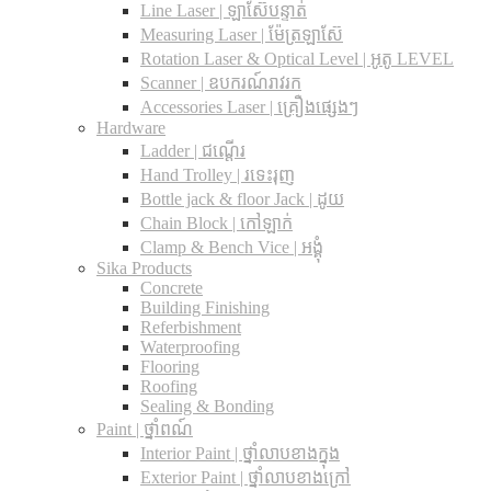
Line Laser | ឡាស៊ែបន្ទាត់
Measuring Laser | ម៉ែត្រឡាស៊ែ
Rotation Laser & Optical Level | អូតូ LEVEL
Scanner | ឧបករណ៍រាវរក
Accessories Laser | គ្រឿងផ្សេងៗ
Hardware
Ladder | ជណ្តើរ
Hand Trolley | រទេះរុញ
Bottle jack & floor Jack​ | ដូយ
Chain Block | កៅឡាក់
Clamp & Bench Vice | អង្គុំ
Sika Products
Concrete
Building Finishing
Referbishment
Waterproofing
Flooring
Roofing
Sealing & Bonding
Paint | ថ្នាំពណ៍
Interior Paint | ថ្នាំលាបខាងក្នុង
Exterior Paint | ថ្នាំលាបខាងក្រៅ