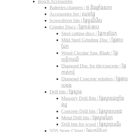
Bosch Accessories
Batteries-chargers | ថ្ម និងឆ្នាំងសាក
Accessories Set | ឈុតផ្លែ
Screwdriver bits | ផ្លែទួណឺវីស
Grinder Discs |​ ផ្លែកាត់/ឆាប
Steel cutting discs |​ ផ្លែកាត់ដែក
Mild Steel Grinding Disc | ផ្លែឆាប
ដែក
Wood Circular Saw Blade | ផ្លែ
ជ្រៀកឈើ
Diamond Disc for tile/concrete​ | ផ្លែ
កាត់ការ៉ូ
Diamond Concrete grinders | ផ្លែឆាប
បេតុង
Drill bits |​ ផ្លែស្វាន
Masonry Drill Bits |​ ផ្លែស្វានជញ្ជាំង
ឥដ្ឋ
Concrete Drill bits |​ ផ្លែស្វានបេតុង
Metal Drill bits |​ ផ្លែស្វានដែក
Drill bits for wood |​ ផ្លែស្វានឈើរ
SDS Stone Chiset |​ ផ្លែបុកបំបែក