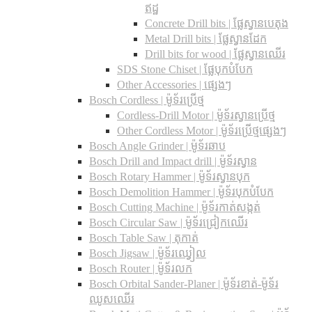
ឥដ្ឋ
Concrete Drill bits |​ ផ្លែស្វានបេតុង
Metal Drill bits |​ ផ្លែស្វានដែក
Drill bits for wood |​ ផ្លែស្វានឈើរ
SDS Stone Chiset |​ ផ្លែបុកបំបែក
Other Accessories | ផ្សេងៗ
Bosch Cordless | ម៉ូទ័រប្រើថ្ម
Cordless-Drill Motor | ម៉ូទ័រស្វានប្រើថ្ម
Other Cordless Motor | ម៉ូទ័រប្រើថ្មផ្សេងៗ
Bosch Angle Grinder | ម៉ូទ័រឆាប
Bosch Drill and Impact drill | ម៉ូទ័រស្វាន
Bosch Rotary Hammer | ម៉ូទ័រស្វានបុក
Bosch Demolition Hammer | ម៉ូទ័របុកបំបែក
Bosch Cutting Machine | ម៉ូទ័រកាត់សង្កត់
Bosch Circular Saw | ម៉ូទ័រជ្រៀកឈើរ
Bosch Table Saw | តុកាត់
Bosch Jigsaw | ម៉ូទ័រឈ្វៀល
Bosch Router | ម៉ូទ័រលក
Bosch Orbital Sander-Planer​ | ម៉ូទ័រខាត់-ម៉ូទ័រ
ឈូសឈើរ