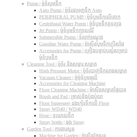
Pump | ម៉ូទ័របូមទឹក
Auto Pump | ម៉ូទ័រជម្រុញទឹក Auto
PERIPHERAL PUMP | ម៉ូទ័បូមទឹកលើគោក
Centrifugal Water Pump | ម៉ូទ័បូមទឹកគូទខ្យង
Jet Pump | ម៉ូទ័បូមទឹកក្បាលដំរី
Submersible Pump | ទំលាក់អណ្តូង
Gasoline Water Pump | ម៉ាស៊ីនបូមទឹកប្រើសាំង
Accessories for Pump | គ្រឿងបន្ទាប់បន្សំសម្រាប់
ម៉ូទ័បូមទឹក
Cleaning Tool | ម៉ូទ័រ និងសម្ភារ:សម្អាត
High Pressure Motor | ម៉ូទ័របាញ់ទឹកលាងសម្អាត
Vacuum Cleaner | ម៉ូម៉ូទ័បូមធូលី
Accessories for Cleaning Machine
Floor Cleaning Machine | ម៉ាស៊ីនសម្អាតផ្ទៃបាត
Brush and Pad | ច្រាស់និងប៉ុងប៉ូលា
Floor Squeegee| ដងកៀរទឺកលើ Floor
Spray WD40 / WD40
Hose | ទុយោលទឹក
Spray bottle | ធុង Spray
Garden Tool | ការងារសួន
Machine for Garden | ម៉ាស៊ីនថែសួន