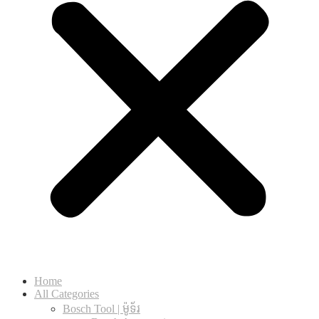
Home
All Categories
Bosch Tool | ម៉ូទ័រ