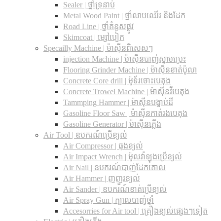
Sealer | ថ្នាំទ្រនាប់
Metal Wood Paint | ថ្នាំលាបឈើរ និងដែក
Road Line | ថ្នាំគំនូសផ្លូវ
Skimcoat | ម្សៅបៀក
Specailly Machine | ម៉ាស៊ីនពិសេសៗ
injection Machine | ម៉ាស៊ីនបាញ់ស្នាមប្រេះ
Flooring Grinder Machine | ម៉ាស៊ីនខាត់ប៉ូលា
Concrete Core drill | ម៉ូទ័រចោះបេតុង
Concrete Trowel Machine | ម៉ាស៊ីនវីបេតុង
Tammping Hammer | ម៉ាស៊ីនបង្ហាប់ដី
Gasoline Floor Saw | ម៉ាស៊ីនកាត់រងបេតុង
Gasoline Generator | ម៉ាស៊ីនភ្លើង
Air Tool | ឧបករណ៍ប្រើខ្យល់
Air Compressor | ធុងខ្យល់
Air Impact Wrench | ម៉ូលវ៉ាឡុងប្រើខ្យល់
Air Nail | ឧបករណ៍បាញ់ដែកគោល
Air Hammer | ញញួរខ្យល់
Air Sander | ឧបករណ៍ខាត់ប្រើខ្យល់
Air Spray Gun | ក្បាលបាញ់ថ្នាំ
Accesorries for Air tool | គ្រឿងខ្យល់ផ្សេងៗទៀត