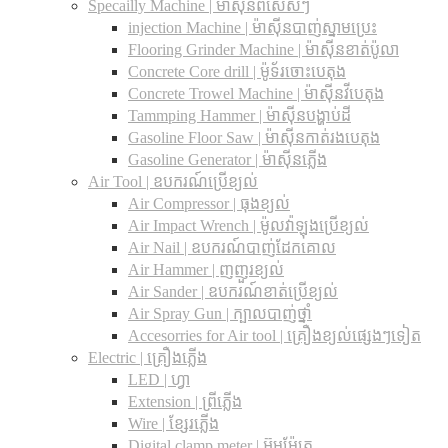
Specailly Machine | ម៉ាស៊ីនពិសេសៗ
injection Machine | ម៉ាស៊ីនបាញ់ស្នាមប្រេះ
Flooring Grinder Machine | ម៉ាស៊ីនខាត់ប៉ូលា
Concrete Core drill | ម៉ូទ័រចោះបេតុង
Concrete Trowel Machine | ម៉ាស៊ីនវីបេតុង
Tammping Hammer | ម៉ាស៊ីនបង្ហាប់ដី
Gasoline Floor Saw | ម៉ាស៊ីនកាត់រងបេតុង
Gasoline Generator | ម៉ាស៊ីនភ្លើង
Air Tool | ឧបករណ៍ប្រើខ្យល់
Air Compressor | ធុងខ្យល់
Air Impact Wrench | ម៉ូលវ៉ាឡុងប្រើខ្យល់
Air Nail | ឧបករណ៍បាញ់ដែកគោល
Air Hammer | ញញួរខ្យល់
Air Sander | ឧបករណ៍ខាត់ប្រើខ្យល់
Air Spray Gun | ក្បាលបាញ់ថ្នាំ
Accesorries for Air tool | គ្រឿងខ្យល់ផ្សេងៗទៀត
Electric | គ្រឿងភ្លើង
LED | ហ្វា
Extension | ព្រីភ្លើង
Wire | ខ្សែរភ្លើង
Digital clamp meter | អ៊ូមម៉ែត្រ