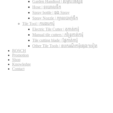
Garden Handtool | សម្ភារ:ថែសួន
Hose | ទុយោលទឹក
Spray bottle | ធុង Spray
Spray Nozzle | ក្បាលបាញ់ទឹក
Tile Tool | ការងារការ៉ូ
Electric Tile Cutter | តុកាត់ការ៉ូ
Manual tile cutters | កន្ត្រៃកាត់ការ៉ូ
Tile cutting blade | ផ្លែកាត់ការ៉ូ
Other Tile Tools | ឧបករណ៏ការ៉ូផ្សេងៗទៀត
BOSCH
Promotion
Shop
Knowledge
Contact