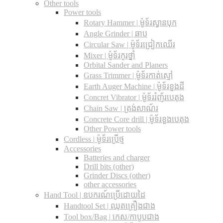
Other tools
Power tools
Rotary Hammer | ម៉ូទ័រស្វានបុក
Angle Grinder | ឆាប
Circular Saw​ | ម៉ូទ័រជ្រៀកឈើរ
Mixer | ម៉ូទ័រកូរថ្នាំ
Orbital Sander and Planers
Grass Trimmer | ម៉ូទ័រកាត់ស្មៅ
Earth Auger Machine | ម៉ូទ័រខួងដី
Concret Vibrator | ម៉ូទ័ររំញ័របេតុង
Chain Saw | ត្រង់សាណ័រ
Concrete Core drill | ម៉ូទ័រខួងបេតុង
Other Power tools
Cordless​ | ម៉ូទ័រប្រើថ្ម
Accessories
Batteries and charger
Drill bits (other)
Grinder Discs (other)
other accessories
Hand Tool | ឧបករណ៍ប្រើដោយដៃ
Handtool Set | ឈុតគ្រឿងជាង
Tool box/Bag | កេស/កាបូបជាង