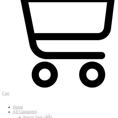
Cart
Home
All Categories
Bosch Tool | ម៉ូទ័រ