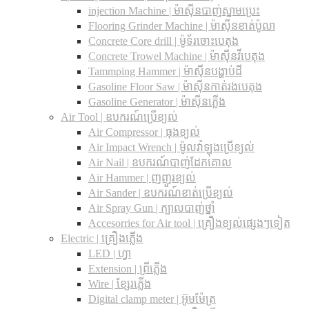
injection Machine | ម៉ាស៊ីនបាញ់ស្នាមប្រេះ
Flooring Grinder Machine | ម៉ាស៊ីនខាត់ប៉ូលា
Concrete Core drill | ម៉ូទ័រចោះបេតុង
Concrete Trowel Machine | ម៉ាស៊ីនវីបេតុង
Tammping Hammer | ម៉ាស៊ីនបង្ហាប់ដី
Gasoline Floor Saw | ម៉ាស៊ីនកាត់រងបេតុង
Gasoline Generator | ម៉ាស៊ីនភ្លើង
Air Tool | ឧបករណ៍ប្រើខ្យល់
Air Compressor | ធុងខ្យល់
Air Impact Wrench | ម៉ូលវ៉ាឡុងប្រើខ្យល់
Air Nail | ឧបករណ៍បាញ់ដែកគោល
Air Hammer | ញញួរខ្យល់
Air Sander | ឧបករណ៍ខាត់ប្រើខ្យល់
Air Spray Gun | ក្បាលបាញ់ថ្នាំ
Accesorries for Air tool | គ្រឿងខ្យល់ផ្សេងៗទៀត
Electric | គ្រឿងភ្លើង
LED | ហ្វា
Extension | ព្រីភ្លើង
Wire | ខ្សែរភ្លើង
Digital clamp meter | អ៊ូមម៉ែត្រ