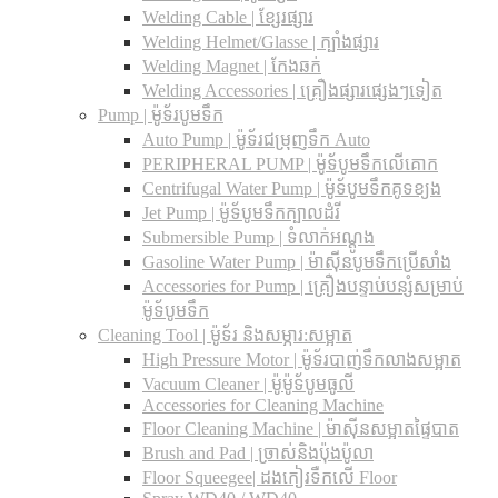
Welding Cable | ខ្សែរផ្សារ
Welding Helmet/Glasse | ក្បាំងផ្សារ
Welding Magnet | កែងឆក់
Welding Accessories | គ្រឿងផ្សារផ្សេងៗទៀត
Pump | ម៉ូទ័របូមទឹក
Auto Pump | ម៉ូទ័រជម្រុញទឹក Auto
PERIPHERAL PUMP | ម៉ូទ័បូមទឹកលើគោក
Centrifugal Water Pump | ម៉ូទ័បូមទឹកគូទខ្យង
Jet Pump | ម៉ូទ័បូមទឹកក្បាលដំរី
Submersible Pump | ទំលាក់អណ្តូង
Gasoline Water Pump | ម៉ាស៊ីនបូមទឹកប្រើសាំង
Accessories for Pump | គ្រឿងបន្ទាប់បន្សំសម្រាប់
ម៉ូទ័បូមទឹក
Cleaning Tool | ម៉ូទ័រ និងសម្ភារ:សម្អាត
High Pressure Motor | ម៉ូទ័របាញ់ទឹកលាងសម្អាត
Vacuum Cleaner | ម៉ូម៉ូទ័បូមធូលី
Accessories for Cleaning Machine
Floor Cleaning Machine | ម៉ាស៊ីនសម្អាតផ្ទៃបាត
Brush and Pad | ច្រាស់និងប៉ុងប៉ូលា
Floor Squeegee| ដងកៀរទឺកលើ Floor