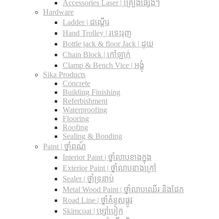
Accessories Laser | គ្រឿងផ្សេងៗ
Hardware
Ladder | ជណ្តើរ
Hand Trolley | រទេះរុញ
Bottle jack & floor Jack​ | ដូយ
Chain Block | កៅឡាក់
Clamp & Bench Vice | អង្គុំ
Sika Products
Concrete
Building Finishing
Referbishment
Waterproofing
Flooring
Roofing
Sealing & Bonding
Paint | ថ្នាំពណ៍
Interior Paint | ថ្នាំលាបខាងក្នុង
Exterior Paint | ថ្នាំលាបខាងក្រៅ
Sealer | ថ្នាំទ្រនាប់
Metal Wood Paint | ថ្នាំលាបឈើរ និងដែក
Road Line | ថ្នាំគំនូសផ្លូវ
Skimcoat | ម្សៅបៀក