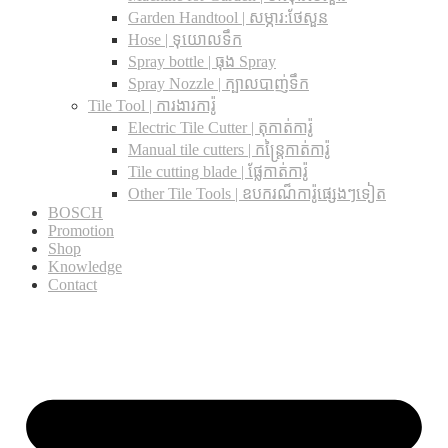
Garden Handtool | សម្ភារ:ថែសួន
Hose | ទុយោលទឹក
Spray bottle | ធុង Spray
Spray Nozzle | ក្បាលបាញ់ទឹក
Tile Tool | ការងារការ៉ូ
Electric Tile Cutter | តុកាត់ការ៉ូ
Manual tile cutters | កន្ត្រៃកាត់ការ៉ូ
Tile cutting blade | ផ្លែកាត់ការ៉ូ
Other Tile Tools | ឧបករណ៏ការ៉ូផ្សេងៗទៀត
BOSCH
Promotion
Shop
Knowledge
Contact