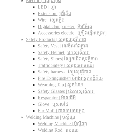
Electric | គ្រឿងភ្លើង
LED | ហ្វា
Extension | ព្រីភ្លើង
Wire | ខ្សែរភ្លើង
Digital clamp meter | អ៊ូមម៉ែត្រ
Accessories electric | គ្រឿងភ្លើងផ្សេងៗ
Safety Products | សម្ភារ:សុវត្ថិភាព
Safety Vest | អាវចំណាំងផ្លាត
Safety Helmet | មួកសុវត្ថិភាព
Safety Shoes| ស្បែកជើងសុវត្ថិភាព
Traffic Safety​ | សម្ភារ:ចរាចរណ៍
Safety harness | ខ្សែរសុវត្ថិភាព
Fire Extinguisher| បំពង់ពន្លត់អង្គីភ័យ
Wearning Tap | ស្គត់បំរាម
Safety Glasses | វេនតាសុវត្ថិភាព
Resparator | ម៉ាសគីមី
Glove | ស្រោមដៃ
Ear Muff | កាសទប់សម្លេង
Welding Machine | ប៉ុស្តិ៍ផ្សា
Welding Machine | ប៉ុស្តិ៍ផ្សា
Welding Rod | ធូបផ្សារ