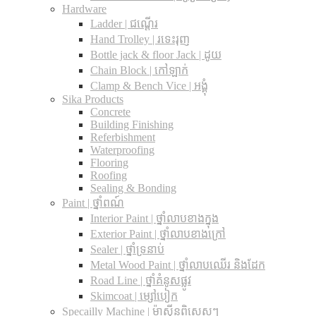
Hardware
Ladder | ជណ្តើរ
Hand Trolley | រទេះរុញ
Bottle jack & floor Jack​ | ដូយ
Chain Block | កៅឡាក់
Clamp & Bench Vice | អង្គុំ
Sika Products
Concrete
Building Finishing
Referbishment
Waterproofing
Flooring
Roofing
Sealing & Bonding
Paint | ថ្នាំពណ៍
Interior Paint | ថ្នាំលាបខាងក្នុង
Exterior Paint | ថ្នាំលាបខាងក្រៅ
Sealer | ថ្នាំទ្រនាប់
Metal Wood Paint | ថ្នាំលាបឈើរ និងដែក
Road Line | ថ្នាំគំនូសផ្លូវ
Skimcoat | ម្សៅបៀក
Specailly Machine | ម៉ាស៊ីនពិសេសៗ