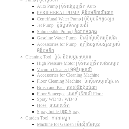
Auto Pump | ម៉ូទ័រជម្រុញទឹក Auto
PERIPHERAL PUMP | ម៉ូទ័បូមទឹកលើគោក
Centrifugal Water Pump | ម៉ូទ័បូមទឹកគូទខ្យង
Jet Pump | ម៉ូទ័បូមទឹកក្បាលដំរី
Submersible Pump | ទំលាក់អណ្តូង
Gasoline Water Pump | ម៉ាស៊ីនបូមទឹកប្រើសាំង
Accessories for Pump | គ្រឿងបន្ទាប់បន្សំសម្រាប់
ម៉ូទ័បូមទឹក
Cleaning Tool | ម៉ូទ័រ និងសម្ភារ:សម្អាត
High Pressure Motor | ម៉ូទ័របាញ់ទឹកលាងសម្អាត
Vacuum Cleaner | ម៉ូម៉ូទ័បូមធូលី
Accessories for Cleaning Machine
Floor Cleaning Machine | ម៉ាស៊ីនសម្អាតផ្ទៃបាត
Brush and Pad | ច្រាស់និងប៉ុងប៉ូលា
Floor Squeegee| ដងកៀរទឺកលើ Floor
Spray WD40 / WD40
Hose | ទុយោលទឹក
Spray bottle | ធុង Spray
Garden Tool | ការងារសួន
Machine for Garden | ម៉ាស៊ីនថែសួន