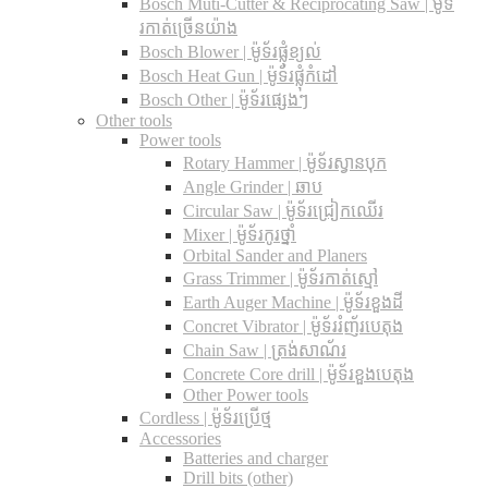
Bosch Muti-Cutter & Reciprocating Saw​ | ម៉ូទ័
រកាត់ច្រើនយ៉ាង
Bosch Blower | ម៉ូទ័រផ្លុំខ្យល់
Bosch Heat Gun | ម៉ូទ័រផ្លុំកំដៅ
Bosch Other | ម៉ូទ័រផ្សេងៗ
Other tools
Power tools
Rotary Hammer | ម៉ូទ័រស្វានបុក
Angle Grinder | ឆាប
Circular Saw​ | ម៉ូទ័រជ្រៀកឈើរ
Mixer | ម៉ូទ័រកូរថ្នាំ
Orbital Sander and Planers
Grass Trimmer | ម៉ូទ័រកាត់ស្មៅ
Earth Auger Machine | ម៉ូទ័រខួងដី
Concret Vibrator | ម៉ូទ័ររំញ័របេតុង
Chain Saw | ត្រង់សាណ័រ
Concrete Core drill | ម៉ូទ័រខួងបេតុង
Other Power tools
Cordless​ | ម៉ូទ័រប្រើថ្ម
Accessories
Batteries and charger
Drill bits (other)