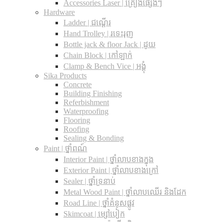
Accessories Laser | គ្រឿងផ្សេងៗ
Hardware
Ladder | ជណ្តើរ
Hand Trolley | រទេះរុញ
Bottle jack & floor Jack​ | ដូយ
Chain Block | កៅឡាក់
Clamp & Bench Vice | អង្គុំ
Sika Products
Concrete
Building Finishing
Referbishment
Waterproofing
Flooring
Roofing
Sealing & Bonding
Paint | ថ្នាំពណ៍
Interior Paint | ថ្នាំលាបខាងក្នុង
Exterior Paint | ថ្នាំលាបខាងក្រៅ
Sealer | ថ្នាំទ្រនាប់
Metal Wood Paint | ថ្នាំលាបឈើរ និងដែក
Road Line | ថ្នាំគំនូសផ្លូវ
Skimcoat | ម្សៅបៀក