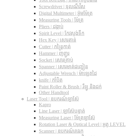
Screwdriver | ទុលណឺវីស
Digital Multimeter | អ៊ូមម៉ែត្រ
Measuring Tools | ម៉ែត្រ
Pliers | ដង្កាប់
Spirit Level | កែវស្ទង់ទឹក
Hex Key | សោរតាន់
Cutter | កន្រ្តៃកាត់
Hammer | ញញួរ
Socket | សោរគ្រាប់
Spanner |​ សោរមាត់ជញ្ជៀន
Adjustable Wrench |​ ម៉ាឡេតដៃ
knife | កាំបិត
Paint Roller & Brush | រឺឡូ និងជក់
Other Handtool
Laser Tool | ឧបករណ៍ឡាស៊ែ
Kapro
Line Laser | ឡាស៊ែបន្ទាត់
Measuring Laser | ម៉ែត្រឡាស៊ែ
Rotation Laser & Optical Level | អូតូ LEVEL
Scanner | ឧបករណ៍រាវរក