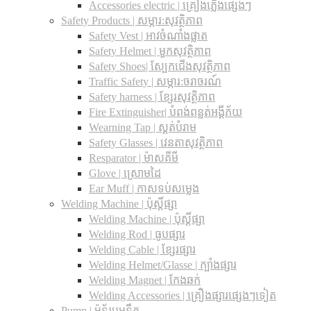
Accessories electric | គ្រឿងភ្លើងផ្សេងៗ
Safety Products | សម្ភារ:សុវត្ថិភាព
Safety Vest | អាវចំណាំងផ្លាត
Safety Helmet | មួកសុវត្ថិភាព
Safety Shoes| ស្បែកជើងសុវត្ថិភាព
Traffic Safety​ | សម្ភារ:ចរាចរណ៍
Safety harness | ខ្សែរសុវត្ថិភាព
Fire Extinguisher| បំពង់ពន្លត់អង្គីភ័យ
Wearning Tap | ស្គត់បំរាម
Safety Glasses | វេនតាសុវត្ថិភាព
Resparator | ម៉ាសគីមី
Glove | ស្រោមដៃ
Ear Muff | កាសទប់សម្លេង
Welding Machine | ប៉ុស្តិ៍ផ្សា
Welding Machine | ប៉ុស្តិ៍ផ្សា
Welding Rod | ធូបផ្សារ
Welding Cable | ខ្សែរផ្សារ
Welding Helmet/Glasse | ក្បាំងផ្សារ
Welding Magnet | កែងឆក់
Welding Accessories | គ្រឿងផ្សារផ្សេងៗទៀត
Pump | ម៉ូទ័របូមទឹក