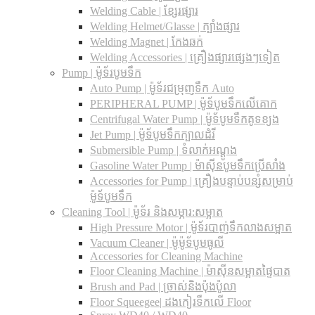
Welding Cable | ខ្សែរផ្សារ
Welding Helmet/Glasse | ក្បាំងផ្សារ
Welding Magnet | កែងឆក់
Welding Accessories | គ្រឿងផ្សារផ្សេងៗទៀត
Pump | ម៉ូទ័របូមទឹក
Auto Pump | ម៉ូទ័រជម្រុញទឹក Auto
PERIPHERAL PUMP | ម៉ូទ័បូមទឹកលើគោក
Centrifugal Water Pump | ម៉ូទ័បូមទឹកគូទខ្យង
Jet Pump | ម៉ូទ័បូមទឹកក្បាលដំរី
Submersible Pump | ទំលាក់អណ្តូង
Gasoline Water Pump | ម៉ាស៊ីនបូមទឹកប្រើសាំង
Accessories for Pump | គ្រឿងបន្ទាប់បន្សំសម្រាប់
ម៉ូទ័បូមទឹក
Cleaning Tool | ម៉ូទ័រ និងសម្ភារ:សម្អាត
High Pressure Motor | ម៉ូទ័របាញ់ទឹកលាងសម្អាត
Vacuum Cleaner | ម៉ូម៉ូទ័បូមធូលី
Accessories for Cleaning Machine
Floor Cleaning Machine | ម៉ាស៊ីនសម្អាតផ្ទៃបាត
Brush and Pad | ច្រាស់និងប៉ុងប៉ូលា
Floor Squeegee| ដងកៀរទឺកលើ Floor