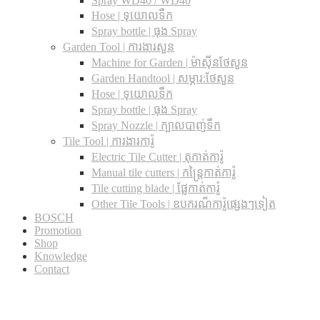
Spray WD40 / WD40
Hose | ទុយោលទឹក
Spray bottle | ធុង Spray
Garden Tool | ការងារសួន
Machine for Garden | ម៉ាស៊ីនថែសួន
Garden Handtool | សម្ភារ:ថែសួន
Hose | ទុយោលទឹក
Spray bottle | ធុង Spray
Spray Nozzle | ក្បាលបាញ់ទឹក
Tile Tool | ការងារការ៉ូ
Electric Tile Cutter | តុកាត់ការ៉ូ
Manual tile cutters | កន្ត្រៃកាត់ការ៉ូ
Tile cutting blade | ផ្លែកាត់ការ៉ូ
Other Tile Tools | ឧបករណ៏ការ៉ូផ្សេងៗទៀត
BOSCH
Promotion
Shop
Knowledge
Contact