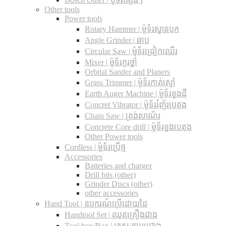
Other tools
Power tools
Rotary Hammer | ម៉ូទ័រស្វានបុក
Angle Grinder | ឆាប
Circular Saw​ | ម៉ូទ័រជ្រៀកឈើរ
Mixer | ម៉ូទ័រកូរថ្នាំ
Orbital Sander and Planers
Grass Trimmer | ម៉ូទ័រកាត់ស្មៅ
Earth Auger Machine | ម៉ូទ័រខួងដី
Concret Vibrator | ម៉ូទ័ររំញ័របេតុង
Chain Saw | ត្រង់សាណ័រ
Concrete Core drill | ម៉ូទ័រខួងបេតុង
Other Power tools
Cordless​ | ម៉ូទ័រប្រើថ្ម
Accessories
Batteries and charger
Drill bits (other)
Grinder Discs (other)
other accessories
Hand Tool | ឧបករណ៍ប្រើដោយដៃ
Handtool Set | ឈុតគ្រឿងជាង
Tool box/Bag | កេស/កាបូបជាង