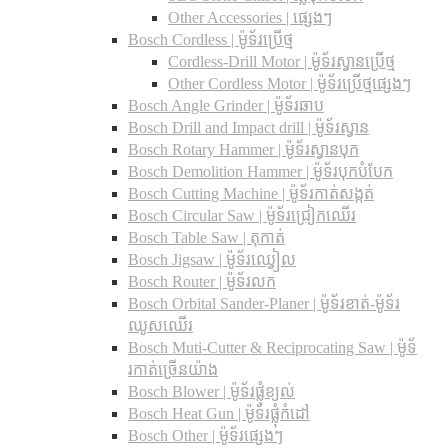
Other Accessories | ផ្សេងៗ
Bosch Cordless | ម៉ូទ័រប្រើថ្ម
Cordless-Drill Motor | ម៉ូទ័រស្វានប្រើថ្ម
Other Cordless Motor | ម៉ូទ័រប្រើថ្មផ្សេងៗ
Bosch Angle Grinder | ម៉ូទ័រឆាប
Bosch Drill and Impact drill | ម៉ូទ័រស្វាន
Bosch Rotary Hammer | ម៉ូទ័រស្វានបុក
Bosch Demolition Hammer | ម៉ូទ័របុកបំបែក
Bosch Cutting Machine | ម៉ូទ័រកាត់សង្កត់
Bosch Circular Saw | ម៉ូទ័រជ្រៀកឈើរ
Bosch Table Saw | តុកាត់
Bosch Jigsaw | ម៉ូទ័រឈ្វៀល
Bosch Router | ម៉ូទ័រលក
Bosch Orbital Sander-Planer​ | ម៉ូទ័រខាត់-ម៉ូទ័រ
ឈូសឈើរ
Bosch Muti-Cutter & Reciprocating Saw​ | ម៉ូទ័
រកាត់ច្រើនយ៉ាង
Bosch Blower | ម៉ូទ័រផ្លុំខ្យល់
Bosch Heat Gun | ម៉ូទ័រផ្លុំកំដៅ
Bosch Other | ម៉ូទ័រផ្សេងៗ