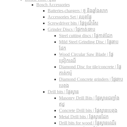
Bosch Accessories
Batteries-chargers | ថ្ម និងឆ្នាំងសាក
Accessories Set | ឈុតផ្លែ
Screwdriver bits | ផ្លែទួណឺវីស
Grinder Discs |​ ផ្លែកាត់/ឆាប
Steel cutting discs |​ ផ្លែកាត់ដែក
Mild Steel Grinding Disc | ផ្លែឆាប
ដែក
Wood Circular Saw Blade | ផ្លែ
ជ្រៀកឈើ
Diamond Disc for tile/concrete​ | ផ្លែ
កាត់ការ៉ូ
Diamond Concrete grinders | ផ្លែឆាប
បេតុង
Drill bits |​ ផ្លែស្វាន
Masonry Drill Bits |​ ផ្លែស្វានជញ្ជាំង
ឥដ្ឋ
Concrete Drill bits |​ ផ្លែស្វានបេតុង
Metal Drill bits |​ ផ្លែស្វានដែក
Drill bits for wood |​ ផ្លែស្វានឈើរ