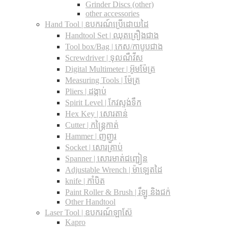
Grinder Discs (other)
other accessories
Hand Tool | ឧបករណ៍ប្រើដោយដៃ
Handtool Set | ឈុតគ្រឿងជាង
Tool box/Bag | កេស/កាបូបជាង
Screwdriver | ទុលណឺវីស
Digital Multimeter | អ៊ូមម៉ែត្រ
Measuring Tools | ម៉ែត្រ
Pliers | ដង្កាប់
Spirit Level | កែវស្ទង់ទឹក
Hex Key | សោរតាន់
Cutter | កន្រ្តៃកាត់
Hammer | ញញួរ
Socket | សោរគ្រាប់
Spanner |​ សោរមាត់ជញ្ជៀន
Adjustable Wrench |​ ម៉ាឡេតដៃ
knife | កាំបិត
Paint Roller & Brush | រឺឡូ និងជក់
Other Handtool
Laser Tool | ឧបករណ៍ឡាស៊ែ
Kapro