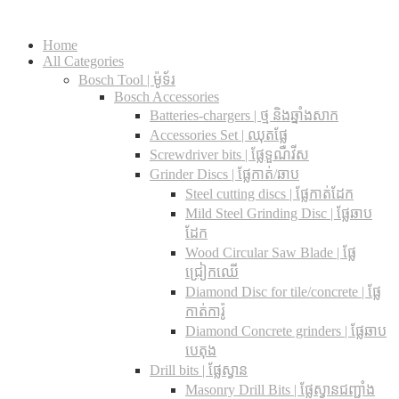
Home
All Categories
Bosch Tool | ម៉ូទ័រ
Bosch Accessories
Batteries-chargers | ថ្ម និងឆ្នាំងសាក
Accessories Set | ឈុតផ្លែ
Screwdriver bits | ផ្លែទួណឺវីស
Grinder Discs |​ ផ្លែកាត់/ឆាប
Steel cutting discs |​ ផ្លែកាត់ដែក
Mild Steel Grinding Disc | ផ្លែឆាប
ដែក
Wood Circular Saw Blade | ផ្លែ
ជ្រៀកឈើ
Diamond Disc for tile/concrete​ | ផ្លែ
កាត់ការ៉ូ
Diamond Concrete grinders | ផ្លែឆាប
បេតុង
Drill bits |​ ផ្លែស្វាន
Masonry Drill Bits |​ ផ្លែស្វានជញ្ជាំង