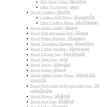
SDS Stone Chiset |​ ផ្លែបុកបំបែក
Other Accessories | ផ្សេងៗ
Bosch Cordless | ម៉ូទ័រប្រើថ្ម
Cordless-Drill Motor | ម៉ូទ័រស្វានប្រើថ្ម
Other Cordless Motor | ម៉ូទ័រប្រើថ្មផ្សេងៗ
Bosch Angle Grinder | ម៉ូទ័រឆាប
Bosch Drill and Impact drill | ម៉ូទ័រស្វាន
Bosch Rotary Hammer | ម៉ូទ័រស្វានបុក
Bosch Demolition Hammer | ម៉ូទ័របុកបំបែក
Bosch Cutting Machine | ម៉ូទ័រកាត់សង្កត់
Bosch Circular Saw | ម៉ូទ័រជ្រៀកឈើរ
Bosch Table Saw | តុកាត់
Bosch Jigsaw | ម៉ូទ័រឈ្វៀល
Bosch Router | ម៉ូទ័រលក
Bosch Orbital Sander-Planer​ | ម៉ូទ័រខាត់-ម៉ូទ័រ
ឈូសឈើរ
Bosch Muti-Cutter & Reciprocating Saw​ | ម៉ូទ័
រកាត់ច្រើនយ៉ាង
Bosch Blower | ម៉ូទ័រផ្លុំខ្យល់
Bosch Heat Gun | ម៉ូទ័រផ្លុំកំដៅ
Bosch Other | ម៉ូទ័រផ្សេងៗ