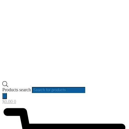
Products search
$
0.00
0