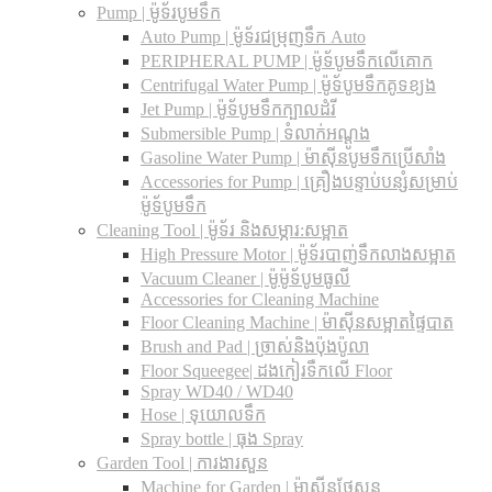
Pump | ម៉ូទ័របូមទឹក
Auto Pump | ម៉ូទ័រជម្រុញទឹក Auto
PERIPHERAL PUMP | ម៉ូទ័បូមទឹកលើគោក
Centrifugal Water Pump | ម៉ូទ័បូមទឹកគូទខ្យង
Jet Pump | ម៉ូទ័បូមទឹកក្បាលដំរី
Submersible Pump | ទំលាក់អណ្តូង
Gasoline Water Pump | ម៉ាស៊ីនបូមទឹកប្រើសាំង
Accessories for Pump | គ្រឿងបន្ទាប់បន្សំសម្រាប់
ម៉ូទ័បូមទឹក
Cleaning Tool | ម៉ូទ័រ និងសម្ភារ:សម្អាត
High Pressure Motor | ម៉ូទ័របាញ់ទឹកលាងសម្អាត
Vacuum Cleaner | ម៉ូម៉ូទ័បូមធូលី
Accessories for Cleaning Machine
Floor Cleaning Machine | ម៉ាស៊ីនសម្អាតផ្ទៃបាត
Brush and Pad | ច្រាស់និងប៉ុងប៉ូលា
Floor Squeegee| ដងកៀរទឺកលើ Floor
Spray WD40 / WD40
Hose | ទុយោលទឹក
Spray bottle | ធុង Spray
Garden Tool | ការងារសួន
Machine for Garden | ម៉ាស៊ីនថែសួន