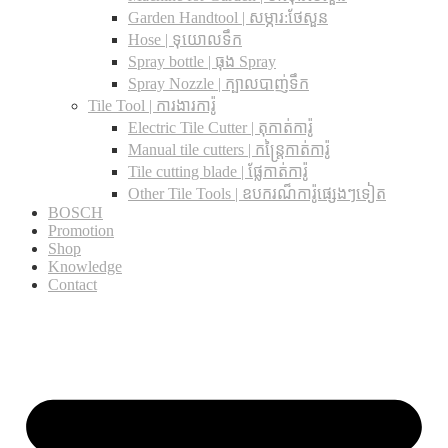
Garden Handtool | សម្ភារ:ថែសួន
Hose | ទុយោលទឹក
Spray bottle | ធុង Spray
Spray Nozzle | ក្បាលបាញ់ទឹក
Tile Tool | ការងារការ៉ូ
Electric Tile Cutter | តុកាត់ការ៉ូ
Manual tile cutters | កន្ត្រៃកាត់ការ៉ូ
Tile cutting blade | ផ្លែកាត់ការ៉ូ
Other Tile Tools | ឧបករណ៏ការ៉ូផ្សេងៗទៀត
BOSCH
Promotion
Shop
Knowledge
Contact