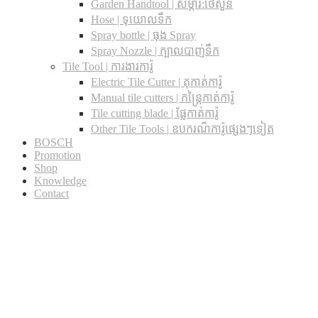
Garden Handtool | សម្ភារ:ថែសួន
Hose | ទុយោលទឹក
Spray bottle | ធុង Spray
Spray Nozzle | ក្បាលបាញ់ទឹក
Tile Tool | ការងារការ៉ូ
Electric Tile Cutter | តុកាត់ការ៉ូ
Manual tile cutters | កន្ត្រៃកាត់ការ៉ូ
Tile cutting blade | ផ្លែកាត់ការ៉ូ
Other Tile Tools | ឧបករណ៏ការ៉ូផ្សេងៗទៀត
BOSCH
Promotion
Shop
Knowledge
Contact