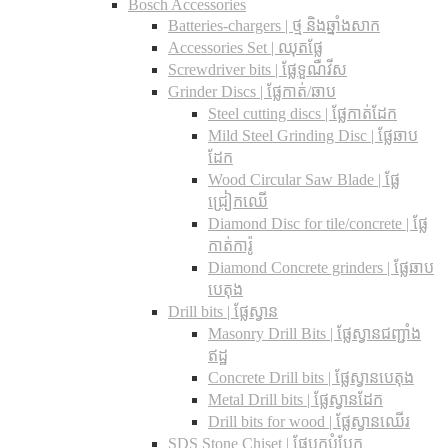
Bosch Accessories
Batteries-chargers | ថ្ម និងឆ្នាំងសាក
Accessories Set | ឈុតផ្លែ
Screwdriver bits | ផ្លែទួណឺវីស
Grinder Discs |​ ផ្លែកាត់/ឆាប
Steel cutting discs |​ ផ្លែកាត់ដែក
Mild Steel Grinding Disc | ផ្លែឆាប
ដែក
Wood Circular Saw Blade | ផ្លែ
ជ្រៀកឈើ
Diamond Disc for tile/concrete​ | ផ្លែ
កាត់ការ៉ូ
Diamond Concrete grinders | ផ្លែឆាប
បេតុង
Drill bits |​ ផ្លែស្វាន
Masonry Drill Bits |​ ផ្លែស្វានជញ្ជាំង
ឥដ្ឋ
Concrete Drill bits |​ ផ្លែស្វានបេតុង
Metal Drill bits |​ ផ្លែស្វានដែក
Drill bits for wood |​ ផ្លែស្វានឈើរ
SDS Stone Chiset |​ ផ្លែបុកបំបែក