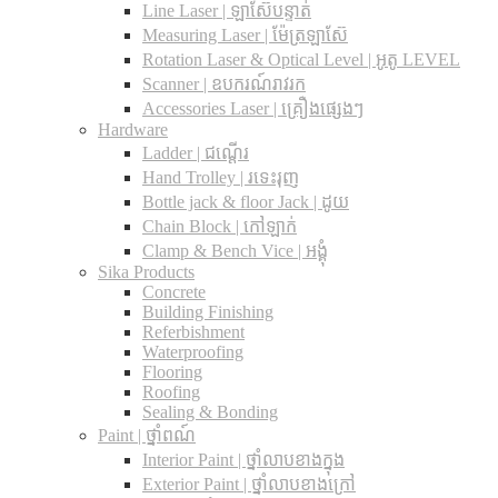
Line Laser | ឡាស៊ែបន្ទាត់
Measuring Laser | ម៉ែត្រឡាស៊ែ
Rotation Laser & Optical Level | អូតូ LEVEL
Scanner | ឧបករណ៍រាវរក
Accessories Laser | គ្រឿងផ្សេងៗ
Hardware
Ladder | ជណ្តើរ
Hand Trolley | រទេះរុញ
Bottle jack & floor Jack​ | ដូយ
Chain Block | កៅឡាក់
Clamp & Bench Vice | អង្គុំ
Sika Products
Concrete
Building Finishing
Referbishment
Waterproofing
Flooring
Roofing
Sealing & Bonding
Paint | ថ្នាំពណ៍
Interior Paint | ថ្នាំលាបខាងក្នុង
Exterior Paint | ថ្នាំលាបខាងក្រៅ