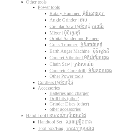
Other tools
Power tools
Rotary Hammer | ម៉ូទ័រស្វានបុក
Angle Grinder | ឆាប
Circular Saw​ | ម៉ូទ័រជ្រៀកឈើរ
Mixer | ម៉ូទ័រកូរថ្នាំ
Orbital Sander and Planers
Grass Trimmer | ម៉ូទ័រកាត់ស្មៅ
Earth Auger Machine | ម៉ូទ័រខួងដី
Concret Vibrator | ម៉ូទ័ររំញ័របេតុង
Chain Saw | ត្រង់សាណ័រ
Concrete Core drill | ម៉ូទ័រខួងបេតុង
Other Power tools
Cordless​ | ម៉ូទ័រប្រើថ្ម
Accessories
Batteries and charger
Drill bits (other)
Grinder Discs (other)
other accessories
Hand Tool | ឧបករណ៍ប្រើដោយដៃ
Handtool Set | ឈុតគ្រឿងជាង
Tool box/Bag | កេស/កាបូបជាង