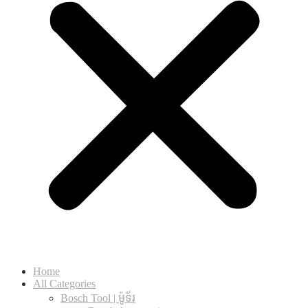
Home
All Categories
Bosch Tool | ម៉ូទ័រ