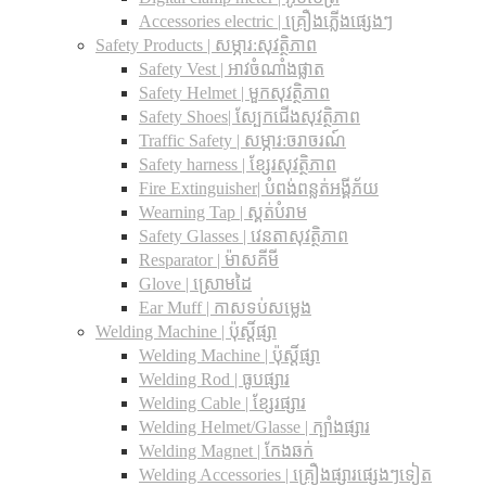
Accessories electric | គ្រឿងភ្លើងផ្សេងៗ
Safety Products | សម្ភារ:សុវត្ថិភាព
Safety Vest | អាវចំណាំងផ្លាត
Safety Helmet | មួកសុវត្ថិភាព
Safety Shoes| ស្បែកជើងសុវត្ថិភាព
Traffic Safety​ | សម្ភារ:ចរាចរណ៍
Safety harness | ខ្សែរសុវត្ថិភាព
Fire Extinguisher| បំពង់ពន្លត់អង្គីភ័យ
Wearning Tap | ស្គត់បំរាម
Safety Glasses | វេនតាសុវត្ថិភាព
Resparator | ម៉ាសគីមី
Glove | ស្រោមដៃ
Ear Muff | កាសទប់សម្លេង
Welding Machine | ប៉ុស្តិ៍ផ្សា
Welding Machine | ប៉ុស្តិ៍ផ្សា
Welding Rod | ធូបផ្សារ
Welding Cable | ខ្សែរផ្សារ
Welding Helmet/Glasse | ក្បាំងផ្សារ
Welding Magnet | កែងឆក់
Welding Accessories | គ្រឿងផ្សារផ្សេងៗទៀត