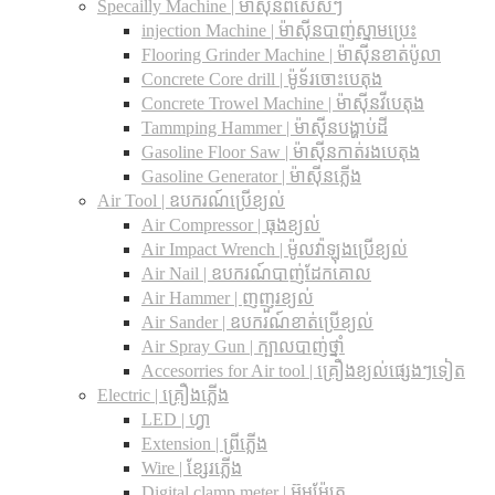
Specailly Machine | ម៉ាស៊ីនពិសេសៗ
injection Machine | ម៉ាស៊ីនបាញ់ស្នាមប្រេះ
Flooring Grinder Machine | ម៉ាស៊ីនខាត់ប៉ូលា
Concrete Core drill | ម៉ូទ័រចោះបេតុង
Concrete Trowel Machine | ម៉ាស៊ីនវីបេតុង
Tammping Hammer | ម៉ាស៊ីនបង្ហាប់ដី
Gasoline Floor Saw | ម៉ាស៊ីនកាត់រងបេតុង
Gasoline Generator | ម៉ាស៊ីនភ្លើង
Air Tool | ឧបករណ៍ប្រើខ្យល់
Air Compressor | ធុងខ្យល់
Air Impact Wrench | ម៉ូលវ៉ាឡុងប្រើខ្យល់
Air Nail | ឧបករណ៍បាញ់ដែកគោល
Air Hammer | ញញួរខ្យល់
Air Sander | ឧបករណ៍ខាត់ប្រើខ្យល់
Air Spray Gun | ក្បាលបាញ់ថ្នាំ
Accesorries for Air tool | គ្រឿងខ្យល់ផ្សេងៗទៀត
Electric | គ្រឿងភ្លើង
LED | ហ្វា
Extension | ព្រីភ្លើង
Wire | ខ្សែរភ្លើង
Digital clamp meter | អ៊ូមម៉ែត្រ