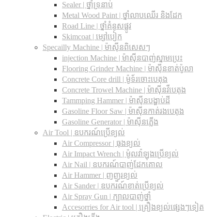
Sealer | ថ្នាំទ្រនាប់
Metal Wood Paint | ថ្នាំលាបឈើរ និងដែក
Road Line | ថ្នាំគំនូសផ្លូវ
Skimcoat | ម្សៅបៀក
Specailly Machine | ម៉ាស៊ីនពិសេសៗ
injection Machine | ម៉ាស៊ីនបាញ់ស្នាមប្រេះ
Flooring Grinder Machine | ម៉ាស៊ីនខាត់ប៉ូលា
Concrete Core drill | ម៉ូទ័រចោះបេតុង
Concrete Trowel Machine | ម៉ាស៊ីនវីបេតុង
Tammping Hammer | ម៉ាស៊ីនបង្ហាប់ដី
Gasoline Floor Saw | ម៉ាស៊ីនកាត់រងបេតុង
Gasoline Generator | ម៉ាស៊ីនភ្លើង
Air Tool | ឧបករណ៍ប្រើខ្យល់
Air Compressor | ធុងខ្យល់
Air Impact Wrench | ម៉ូលវ៉ាឡុងប្រើខ្យល់
Air Nail | ឧបករណ៍បាញ់ដែកគោល
Air Hammer | ញញួរខ្យល់
Air Sander | ឧបករណ៍ខាត់ប្រើខ្យល់
Air Spray Gun | ក្បាលបាញ់ថ្នាំ
Accesorries for Air tool | គ្រឿងខ្យល់ផ្សេងៗទៀត