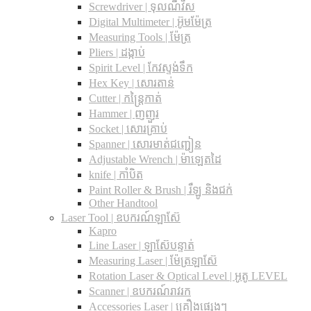
Screwdriver | ទុលណឺវីស
Digital Multimeter | អ៊ូមម៉ែត្រ
Measuring Tools | ម៉ែត្រ
Pliers | ដង្កាប់
Spirit Level | កែវស្ទង់ទឹក
Hex Key | សោរតាន់
Cutter | កន្រ្តៃកាត់
Hammer | ញញួរ
Socket | សោរគ្រាប់
Spanner |​ សោរមាត់ជញ្ជៀន
Adjustable Wrench |​ ម៉ាឡេតដៃ
knife | កាំបិត
Paint Roller & Brush | រឺឡូ និងជក់
Other Handtool
Laser Tool | ឧបករណ៍ឡាស៊ែ
Kapro
Line Laser | ឡាស៊ែបន្ទាត់
Measuring Laser | ម៉ែត្រឡាស៊ែ
Rotation Laser & Optical Level | អូតូ LEVEL
Scanner | ឧបករណ៍រាវរក
Accessories Laser | គ្រឿងផ្សេងៗ