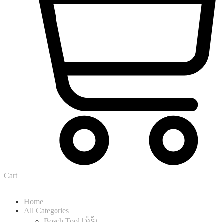
Cart
Home
All Categories
Bosch Tool | ម៉ូទ័រ