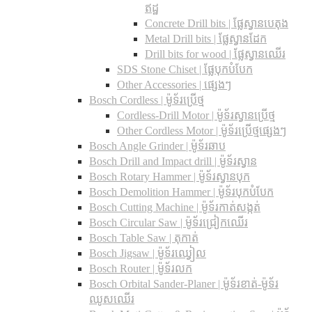
ឥដ្ឋ
Concrete Drill bits |​ ផ្លែស្វានបេតុង
Metal Drill bits |​ ផ្លែស្វានដែក
Drill bits for wood |​ ផ្លែស្វានឈើរ
SDS Stone Chiset |​ ផ្លែបុកបំបែក
Other Accessories | ផ្សេងៗ
Bosch Cordless | ម៉ូទ័រប្រើថ្ម
Cordless-Drill Motor | ម៉ូទ័រស្វានប្រើថ្ម
Other Cordless Motor | ម៉ូទ័រប្រើថ្មផ្សេងៗ
Bosch Angle Grinder | ម៉ូទ័រឆាប
Bosch Drill and Impact drill | ម៉ូទ័រស្វាន
Bosch Rotary Hammer | ម៉ូទ័រស្វានបុក
Bosch Demolition Hammer | ម៉ូទ័របុកបំបែក
Bosch Cutting Machine | ម៉ូទ័រកាត់សង្កត់
Bosch Circular Saw | ម៉ូទ័រជ្រៀកឈើរ
Bosch Table Saw | តុកាត់
Bosch Jigsaw | ម៉ូទ័រឈ្វៀល
Bosch Router | ម៉ូទ័រលក
Bosch Orbital Sander-Planer​ | ម៉ូទ័រខាត់-ម៉ូទ័រ
ឈូសឈើរ