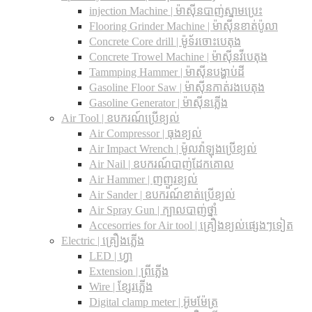
injection Machine | ម៉ាស៊ីនបាញ់ស្នាមប្រេះ
Flooring Grinder Machine | ម៉ាស៊ីនខាត់ប៉ូលា
Concrete Core drill | ម៉ូទ័រចោះបេតុង
Concrete Trowel Machine | ម៉ាស៊ីនវីបេតុង
Tammping Hammer | ម៉ាស៊ីនបង្ហាប់ដី
Gasoline Floor Saw | ម៉ាស៊ីនកាត់រងបេតុង
Gasoline Generator | ម៉ាស៊ីនភ្លើង
Air Tool | ឧបករណ៍ប្រើខ្យល់
Air Compressor | ធុងខ្យល់
Air Impact Wrench | ម៉ូលវ៉ាឡុងប្រើខ្យល់
Air Nail | ឧបករណ៍បាញ់ដែកគោល
Air Hammer | ញញួរខ្យល់
Air Sander | ឧបករណ៍ខាត់ប្រើខ្យល់
Air Spray Gun | ក្បាលបាញ់ថ្នាំ
Accesorries for Air tool | គ្រឿងខ្យល់ផ្សេងៗទៀត
Electric | គ្រឿងភ្លើង
LED | ហ្វា
Extension | ព្រីភ្លើង
Wire | ខ្សែរភ្លើង
Digital clamp meter | អ៊ូមម៉ែត្រ