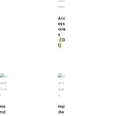
Acc
ess
orie
s
(13
1)
Ha
Har
nd
dw