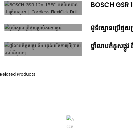
BOSCH GSR 12V
ម៉ូទ័រស្វានប្រើថ្មសម
ថ្នាំលាបគំនូសផ្ល
Related Products