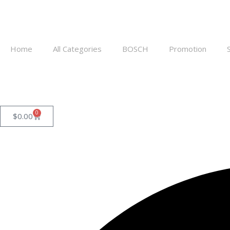
Home
All Categories
BOSCH
Promotion
0
$
0.00