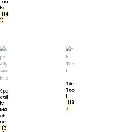
too
ls
(14
1)
Tile
Too
Spe
l
cail
(18
ly
)
Ma
chi
ne
(3