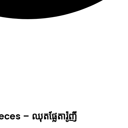
s – ឈុតផ្លែតារ៉ូញី