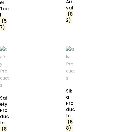
Arri
er
val
Too
(8
l
2)
(5
7)
Sik
a
Saf
Pro
ety
duc
Pro
ts
duc
(6
ts
8)
(8