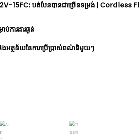
-15FC: បត់បែនបានជាច្រើ​នទម្រង់ | Cordless Fl
្រាប់ការងារធ្ងន់
ូវ និងអត្ថន័យនៃការប្រើប្រាស់ពណ៌និមួយៗ