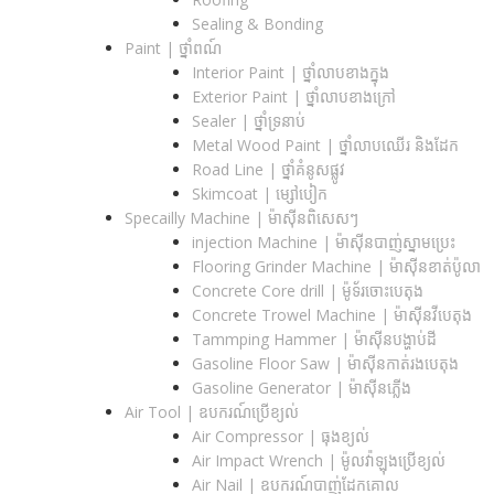
Sealing & Bonding
Paint | ថ្នាំពណ៍
Interior Paint | ថ្នាំលាបខាងក្នុង
Exterior Paint | ថ្នាំលាបខាងក្រៅ
Sealer | ថ្នាំទ្រនាប់
Metal Wood Paint | ថ្នាំលាបឈើរ និងដែក
Road Line | ថ្នាំគំនូសផ្លូវ
Skimcoat | ម្សៅបៀក
Specailly Machine | ម៉ាស៊ីនពិសេសៗ
injection Machine | ម៉ាស៊ីនបាញ់ស្នាមប្រេះ
Flooring Grinder Machine | ម៉ាស៊ីនខាត់ប៉ូលា
Concrete Core drill | ម៉ូទ័រចោះបេតុង
Concrete Trowel Machine | ម៉ាស៊ីនវីបេតុង
Tammping Hammer | ម៉ាស៊ីនបង្ហាប់ដី
Gasoline Floor Saw | ម៉ាស៊ីនកាត់រងបេតុង
Gasoline Generator | ម៉ាស៊ីនភ្លើង
Air Tool | ឧបករណ៍ប្រើខ្យល់
Air Compressor | ធុងខ្យល់
Air Impact Wrench | ម៉ូលវ៉ាឡុងប្រើខ្យល់
Air Nail | ឧបករណ៍បាញ់ដែកគោល