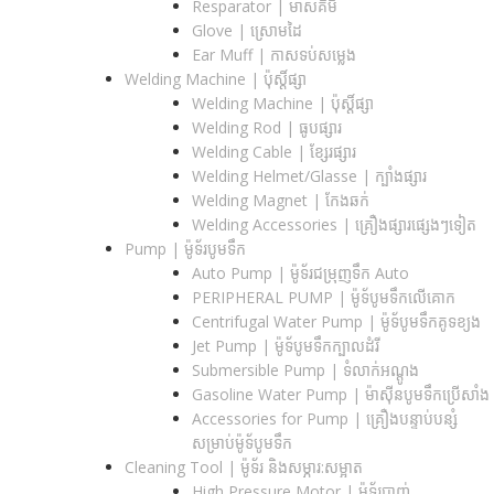
Resparator | ម៉ាសគីមី
Glove | ស្រោមដៃ
Ear Muff | កាសទប់សម្លេង
Welding Machine | ប៉ុស្តិ៍ផ្សា
Welding Machine | ប៉ុស្តិ៍ផ្សា
Welding Rod | ធូបផ្សារ
Welding Cable | ខ្សែរផ្សារ
Welding Helmet/Glasse | ក្បាំងផ្សារ
Welding Magnet | កែងឆក់
Welding Accessories | គ្រឿងផ្សារផ្សេងៗទៀត
Pump | ម៉ូទ័របូមទឹក
Auto Pump | ម៉ូទ័រជម្រុញទឹក Auto
PERIPHERAL PUMP | ម៉ូទ័បូមទឹកលើគោក
Centrifugal Water Pump | ម៉ូទ័បូមទឹកគូទខ្យង
Jet Pump | ម៉ូទ័បូមទឹកក្បាលដំរី
Submersible Pump | ទំលាក់អណ្តូង
Gasoline Water Pump | ម៉ាស៊ីនបូមទឹកប្រើសាំង
Accessories for Pump | គ្រឿងបន្ទាប់បន្សំ
សម្រាប់ម៉ូទ័បូមទឹក
Cleaning Tool | ម៉ូទ័រ និងសម្ភារ:សម្អាត
High Pressure Motor | ម៉ូទ័របាញ់