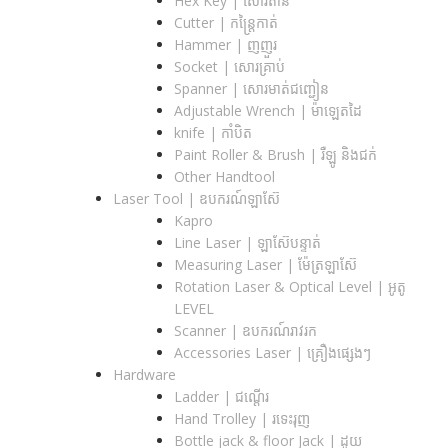
Hex Key | សោរតាន់
Cutter | កន្រ្តៃកាត់
Hammer | ញញួរ
Socket | សោរគ្រាប់
Spanner |​ សោរមាត់ជញ្ជៀន
Adjustable Wrench |​ ម៉ាឡេតដៃ
knife | កាំបិត
Paint Roller & Brush | រឺឡូ និងជក់
Other Handtool
Laser Tool | ឧបករណ៍ឡាស៊ែ
Kapro
Line Laser | ឡាស៊ែបន្ទាត់
Measuring Laser | ម៉ែត្រឡាស៊ែ
Rotation Laser & Optical Level | អូតូ
LEVEL
Scanner | ឧបករណ៍រាវរក
Accessories Laser | គ្រឿងផ្សេងៗ
Hardware
Ladder | ជណ្តើរ
Hand Trolley | រទេះរុញ
Bottle jack & floor Jack​ | ដូយ