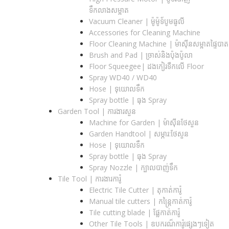
ទឹកលាងសម្អាត
Vacuum Cleaner | ម៉ូម៉ូទ័បូមធូលី
Accessories for Cleaning Machine
Floor Cleaning Machine | ម៉ាស៊ីនសម្អាតផ្ទៃបាត
Brush and Pad | ច្រាស់និងប៉ុងប៉ូលា
Floor Squeegee| ដងកៀរទឺកលើ Floor
Spray WD40 / WD40
Hose | ទុយោលទឹក
Spray bottle | ធុង Spray
Garden Tool | ការងារសួន
Machine for Garden | ម៉ាស៊ីនថែសួន
Garden Handtool | សម្ភារ:ថែសួន
Hose | ទុយោលទឹក
Spray bottle | ធុង Spray
Spray Nozzle | ក្បាលបាញ់ទឹក
Tile Tool | ការងារការ៉ូ
Electric Tile Cutter | តុកាត់ការ៉ូ
Manual tile cutters | កន្ត្រៃកាត់ការ៉ូ
Tile cutting blade | ផ្លែកាត់ការ៉ូ
Other Tile Tools | ឧបករណ៏ការ៉ូផ្សេងៗទៀត