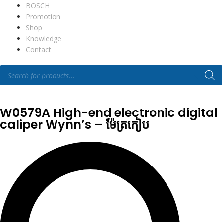
BOSCH
Promotion
Shop
Knowledge
Contact
W0579A High-end electronic digital
caliper Wynn’s – ម៉ែត្រកៀប