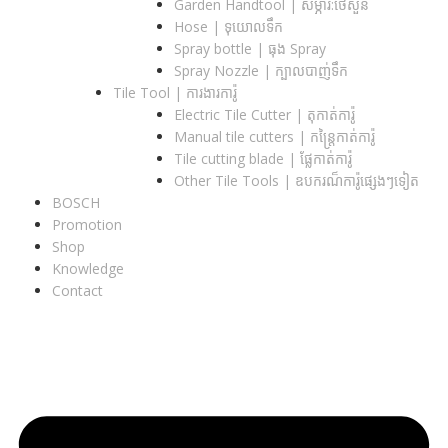
Garden Handtool | សម្ភារ:ថែសួន
Hose | ទុយោលទឹក
Spray bottle | ធុង Spray
Spray Nozzle | ក្បាលបាញ់ទឹក
Tile Tool | ការងារការ៉ូ
Electric Tile Cutter | តុកាត់ការ៉ូ
Manual tile cutters | កន្ត្រៃកាត់ការ៉ូ
Tile cutting blade | ផ្លែកាត់ការ៉ូ
Other Tile Tools | ឧបករណ៏ការ៉ូផ្សេងៗទៀត
BOSCH
Promotion
Shop
Knowledge
Contact