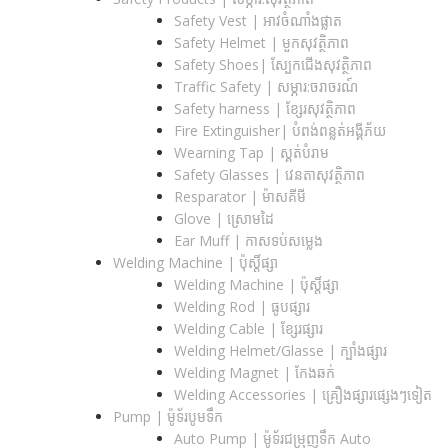
Safety Vest | អាវចំណាំងផ្លាត
Safety Helmet | មួកសុវត្ថិភាព
Safety Shoes| ស្បែកជើងសុវត្ថិភាព
Traffic Safety​ | សម្ភារ:ចរាចរណ៍
Safety harness | ខ្សែរសុវត្ថិភាព
Fire Extinguisher| បំពង់ពន្លត់អង្គីភ័យ
Wearning Tap | ស្គត់បំរាម
Safety Glasses | វេនតាសុវត្ថិភាព
Resparator | ម៉ាសគីមី
Glove | ស្រោមដៃ
Ear Muff | កាសទប់សម្លេង
Welding Machine | ប៉ុស្តិ៍ផ្សា
Welding Machine | ប៉ុស្តិ៍ផ្សា
Welding Rod | ធូបផ្សារ
Welding Cable | ខ្សែរផ្សារ
Welding Helmet/Glasse | ក្បាំងផ្សារ
Welding Magnet | កែងឆក់
Welding Accessories | គ្រឿងផ្សារផ្សេងៗទៀត
Pump | ម៉ូទ័របូមទឹក
Auto Pump | ម៉ូទ័រជម្រុញទឹក Auto