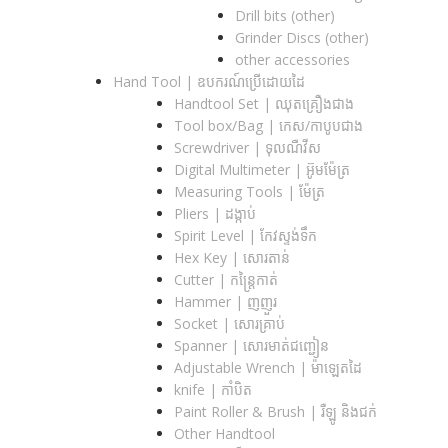
Drill bits (other)
Grinder Discs (other)
other accessories
Hand Tool | ឧបករណ៍ប្រើដោយដៃ
Handtool Set | ឈុតគ្រឿងជាង
Tool box/Bag | កេស/កាបូបជាង
Screwdriver | ទុលណឺវីស
Digital Multimeter | អ៊ូមម៉ែត្រ
Measuring Tools | ម៉ែត្រ
Pliers | ដង្កាប់
Spirit Level | កែវស្ទង់ទឹក
Hex Key | សោរតាន់
Cutter | កន្រ្តៃកាត់
Hammer | ញញួរ
Socket | សោរគ្រាប់
Spanner |​ សោរមាត់ជញ្ជៀន
Adjustable Wrench |​ ម៉ាឡេតដៃ
knife | កាំបិត
Paint Roller & Brush | រឺឡូ និងជក់
Other Handtool