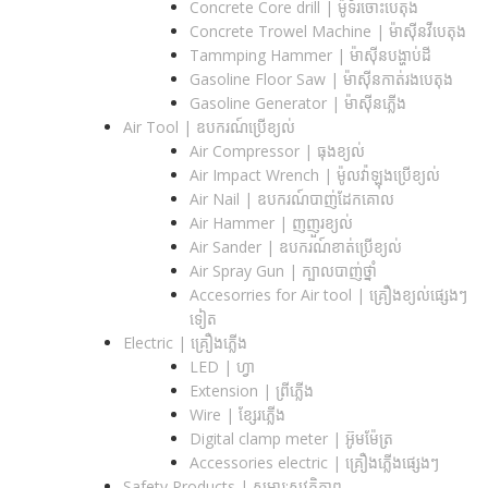
Concrete Core drill | ម៉ូទ័រចោះបេតុង
Concrete Trowel Machine | ម៉ាស៊ីនវីបេតុង
Tammping Hammer | ម៉ាស៊ីនបង្ហាប់ដី
Gasoline Floor Saw | ម៉ាស៊ីនកាត់រងបេតុង
Gasoline Generator | ម៉ាស៊ីនភ្លើង
Air Tool | ឧបករណ៍ប្រើខ្យល់
Air Compressor | ធុងខ្យល់
Air Impact Wrench | ម៉ូលវ៉ាឡុងប្រើខ្យល់
Air Nail | ឧបករណ៍បាញ់ដែកគោល
Air Hammer | ញញួរខ្យល់
Air Sander | ឧបករណ៍ខាត់ប្រើខ្យល់
Air Spray Gun | ក្បាលបាញ់ថ្នាំ
Accesorries for Air tool | គ្រឿងខ្យល់ផ្សេងៗ
ទៀត
Electric | គ្រឿងភ្លើង
LED | ហ្វា
Extension | ព្រីភ្លើង
Wire | ខ្សែរភ្លើង
Digital clamp meter | អ៊ូមម៉ែត្រ
Accessories electric | គ្រឿងភ្លើងផ្សេងៗ
Safety Products | សម្ភារ:សុវត្ថិភាព