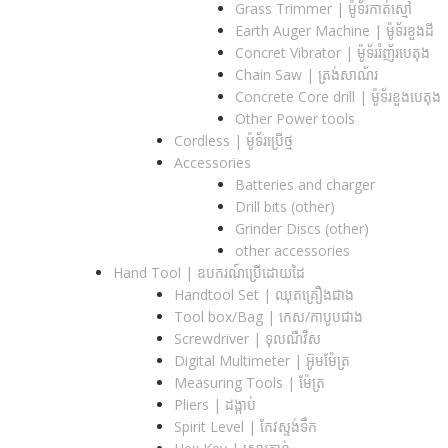
Grass Trimmer | ម៉ូទ័រកាត់ស្មៅ
Earth Auger Machine | ម៉ូទ័រខួងដី
Concret Vibrator | ម៉ូទ័ររំញ័របេតុង
Chain Saw | ត្រង់សាណ័រ
Concrete Core drill | ម៉ូទ័រខួងបេតុង
Other Power tools
Cordless​ | ម៉ូទ័រប្រើថ្ម
Accessories
Batteries and charger
Drill bits (other)
Grinder Discs (other)
other accessories
Hand Tool | ឧបករណ៍ប្រើដោយដៃ
Handtool Set | ឈុតគ្រឿងជាង
Tool box/Bag | កេស/កាបូបជាង
Screwdriver | ទុលណឺវីស
Digital Multimeter | អ៊ូមម៉ែត្រ
Measuring Tools | ម៉ែត្រ
Pliers | ដង្កាប់
Spirit Level | កែវស្ទង់ទឹក