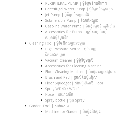
PERIPHERAL PUMP | ម៉ូទ័បូមទឹកលើគោក
Centrifugal Water Pump | ម៉ូទ័បូមទឹកគូទខ្យង
Jet Pump | ម៉ូទ័បូមទឹកក្បាលដំរី
Submersible Pump | ទំលាក់អណ្តូង
Gasoline Water Pump | ម៉ាស៊ីនបូមទឹកប្រើសាំង
Accessories for Pump | គ្រឿងបន្ទាប់បន្សំ
សម្រាប់ម៉ូទ័បូមទឹក
Cleaning Tool | ម៉ូទ័រ និងសម្ភារ:សម្អាត
High Pressure Motor | ម៉ូទ័របាញ់
ទឹកលាងសម្អាត
Vacuum Cleaner | ម៉ូម៉ូទ័បូមធូលី
Accessories for Cleaning Machine
Floor Cleaning Machine | ម៉ាស៊ីនសម្អាតផ្ទៃបាត
Brush and Pad | ច្រាស់និងប៉ុងប៉ូលា
Floor Squeegee| ដងកៀរទឺកលើ Floor
Spray WD40 / WD40
Hose | ទុយោលទឹក
Spray bottle | ធុង Spray
Garden Tool | ការងារសួន
Machine for Garden | ម៉ាស៊ីនថែសួន