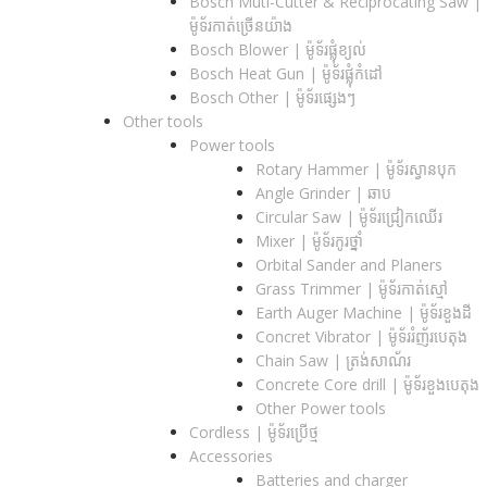
Bosch Muti-Cutter & Reciprocating Saw​ |
ម៉ូទ័រកាត់ច្រើនយ៉ាង
Bosch Blower | ម៉ូទ័រផ្លុំខ្យល់
Bosch Heat Gun | ម៉ូទ័រផ្លុំកំដៅ
Bosch Other | ម៉ូទ័រផ្សេងៗ
Other tools
Power tools
Rotary Hammer | ម៉ូទ័រស្វានបុក
Angle Grinder | ឆាប
Circular Saw​ | ម៉ូទ័រជ្រៀកឈើរ
Mixer | ម៉ូទ័រកូរថ្នាំ
Orbital Sander and Planers
Grass Trimmer | ម៉ូទ័រកាត់ស្មៅ
Earth Auger Machine | ម៉ូទ័រខួងដី
Concret Vibrator | ម៉ូទ័ររំញ័របេតុង
Chain Saw | ត្រង់សាណ័រ
Concrete Core drill | ម៉ូទ័រខួងបេតុង
Other Power tools
Cordless​ | ម៉ូទ័រប្រើថ្ម
Accessories
Batteries and charger