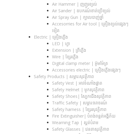
Air Hammer | ញញួរខ្យល់
Air Sander | ឧបករណ៍ខាត់ប្រើខ្យល់
Air Spray Gun | ក្បាលបាញ់ថ្នាំ
Accesorries for Air tool | គ្រឿងខ្យល់ផ្សេងៗ
ទៀត
Electric | គ្រឿងភ្លើង
LED | ហ្វា
Extension | ព្រីភ្លើង
Wire | ខ្សែរភ្លើង
Digital clamp meter | អ៊ូមម៉ែត្រ
Accessories electric | គ្រឿងភ្លើងផ្សេងៗ
Safety Products | សម្ភារ:សុវត្ថិភាព
Safety Vest | អាវចំណាំងផ្លាត
Safety Helmet | មួកសុវត្ថិភាព
Safety Shoes| ស្បែកជើងសុវត្ថិភាព
Traffic Safety​ | សម្ភារ:ចរាចរណ៍
Safety harness | ខ្សែរសុវត្ថិភាព
Fire Extinguisher| បំពង់ពន្លត់អង្គីភ័យ
Wearning Tap | ស្គត់បំរាម
Safety Glasses | វេនតាសុវត្ថិភាព