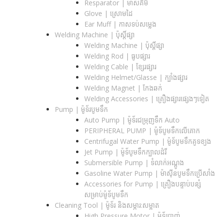
Resparator | ម៉ាសគីមី
Glove | ស្រោមដៃ
Ear Muff | កាសទប់សម្លេង
Welding Machine | ប៉ុស្តិ៍ផ្សា
Welding Machine | ប៉ុស្តិ៍ផ្សា
Welding Rod | ធូបផ្សារ
Welding Cable | ខ្សែរផ្សារ
Welding Helmet/Glasse | ក្បាំងផ្សារ
Welding Magnet | កែងឆក់
Welding Accessories | គ្រឿងផ្សារផ្សេងៗទៀត
Pump | ម៉ូទ័របូមទឹក
Auto Pump | ម៉ូទ័រជម្រុញទឹក Auto
PERIPHERAL PUMP | ម៉ូទ័បូមទឹកលើគោក
Centrifugal Water Pump | ម៉ូទ័បូមទឹកគូទខ្យង
Jet Pump | ម៉ូទ័បូមទឹកក្បាលដំរី
Submersible Pump | ទំលាក់អណ្តូង
Gasoline Water Pump | ម៉ាស៊ីនបូមទឹកប្រើសាំង
Accessories for Pump | គ្រឿងបន្ទាប់បន្សំ
សម្រាប់ម៉ូទ័បូមទឹក
Cleaning Tool | ម៉ូទ័រ និងសម្ភារ:សម្អាត
High Pressure Motor | ម៉ូទ័របាញ់