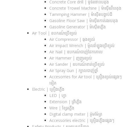
Concrete Core drill | ម៉ូទ័រចោះបេតុង
Concrete Trowel Machine | ម៉ាស៊ីនវីបេតុង
Tammping Hammer | ម៉ាស៊ីនបង្ហាប់ដី
Gasoline Floor Saw | ម៉ាស៊ីនកាត់រងបេតុង
Gasoline Generator | ម៉ាស៊ីនភ្លើង
Air Tool | ឧបករណ៍ប្រើខ្យល់
Air Compressor | ធុងខ្យល់
Air Impact Wrench | ម៉ូលវ៉ាឡុងប្រើខ្យល់
Air Nail | ឧបករណ៍បាញ់ដែកគោល
Air Hammer | ញញួរខ្យល់
Air Sander | ឧបករណ៍ខាត់ប្រើខ្យល់
Air Spray Gun | ក្បាលបាញ់ថ្នាំ
Accesorries for Air tool | គ្រឿងខ្យល់ផ្សេងៗ
ទៀត
Electric | គ្រឿងភ្លើង
LED | ហ្វា
Extension | ព្រីភ្លើង
Wire | ខ្សែរភ្លើង
Digital clamp meter | អ៊ូមម៉ែត្រ
Accessories electric | គ្រឿងភ្លើងផ្សេងៗ
Safety Products | សម្ភារ:សុវត្ថិភាព