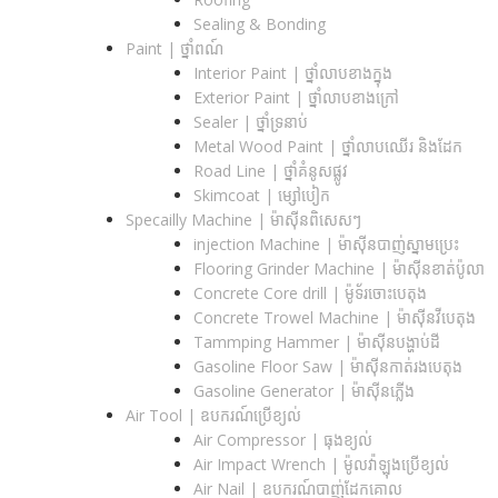
Sealing & Bonding
Paint | ថ្នាំពណ៍
Interior Paint | ថ្នាំលាបខាងក្នុង
Exterior Paint | ថ្នាំលាបខាងក្រៅ
Sealer | ថ្នាំទ្រនាប់
Metal Wood Paint | ថ្នាំលាបឈើរ និងដែក
Road Line | ថ្នាំគំនូសផ្លូវ
Skimcoat | ម្សៅបៀក
Specailly Machine | ម៉ាស៊ីនពិសេសៗ
injection Machine | ម៉ាស៊ីនបាញ់ស្នាមប្រេះ
Flooring Grinder Machine | ម៉ាស៊ីនខាត់ប៉ូលា
Concrete Core drill | ម៉ូទ័រចោះបេតុង
Concrete Trowel Machine | ម៉ាស៊ីនវីបេតុង
Tammping Hammer | ម៉ាស៊ីនបង្ហាប់ដី
Gasoline Floor Saw | ម៉ាស៊ីនកាត់រងបេតុង
Gasoline Generator | ម៉ាស៊ីនភ្លើង
Air Tool | ឧបករណ៍ប្រើខ្យល់
Air Compressor | ធុងខ្យល់
Air Impact Wrench | ម៉ូលវ៉ាឡុងប្រើខ្យល់
Air Nail | ឧបករណ៍បាញ់ដែកគោល