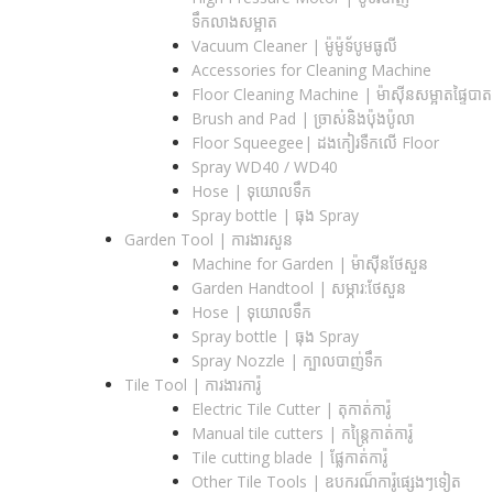
ទឹកលាងសម្អាត
Vacuum Cleaner | ម៉ូម៉ូទ័បូមធូលី
Accessories for Cleaning Machine
Floor Cleaning Machine | ម៉ាស៊ីនសម្អាតផ្ទៃបាត
Brush and Pad | ច្រាស់និងប៉ុងប៉ូលា
Floor Squeegee| ដងកៀរទឺកលើ Floor
Spray WD40 / WD40
Hose | ទុយោលទឹក
Spray bottle | ធុង Spray
Garden Tool | ការងារសួន
Machine for Garden | ម៉ាស៊ីនថែសួន
Garden Handtool | សម្ភារ:ថែសួន
Hose | ទុយោលទឹក
Spray bottle | ធុង Spray
Spray Nozzle | ក្បាលបាញ់ទឹក
Tile Tool | ការងារការ៉ូ
Electric Tile Cutter | តុកាត់ការ៉ូ
Manual tile cutters | កន្ត្រៃកាត់ការ៉ូ
Tile cutting blade | ផ្លែកាត់ការ៉ូ
Other Tile Tools | ឧបករណ៏ការ៉ូផ្សេងៗទៀត