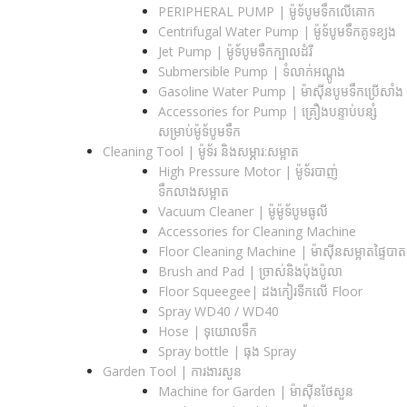
PERIPHERAL PUMP | ម៉ូទ័បូមទឹកលើគោក
Centrifugal Water Pump | ម៉ូទ័បូមទឹកគូទខ្យង
Jet Pump | ម៉ូទ័បូមទឹកក្បាលដំរី
Submersible Pump | ទំលាក់អណ្តូង
Gasoline Water Pump | ម៉ាស៊ីនបូមទឹកប្រើសាំង
Accessories for Pump | គ្រឿងបន្ទាប់បន្សំ
សម្រាប់ម៉ូទ័បូមទឹក
Cleaning Tool | ម៉ូទ័រ និងសម្ភារ:សម្អាត
High Pressure Motor | ម៉ូទ័របាញ់
ទឹកលាងសម្អាត
Vacuum Cleaner | ម៉ូម៉ូទ័បូមធូលី
Accessories for Cleaning Machine
Floor Cleaning Machine | ម៉ាស៊ីនសម្អាតផ្ទៃបាត
Brush and Pad | ច្រាស់និងប៉ុងប៉ូលា
Floor Squeegee| ដងកៀរទឺកលើ Floor
Spray WD40 / WD40
Hose | ទុយោលទឹក
Spray bottle | ធុង Spray
Garden Tool | ការងារសួន
Machine for Garden | ម៉ាស៊ីនថែសួន