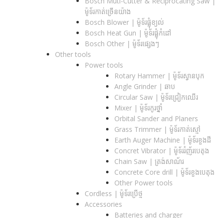
Bosch Muti-Cutter & Reciprocating Saw​ |
ម៉ូទ័រកាត់ច្រើនយ៉ាង
Bosch Blower | ម៉ូទ័រផ្លុំខ្យល់
Bosch Heat Gun | ម៉ូទ័រផ្លុំកំដៅ
Bosch Other | ម៉ូទ័រផ្សេងៗ
Other tools
Power tools
Rotary Hammer | ម៉ូទ័រស្វានបុក
Angle Grinder | ឆាប
Circular Saw​ | ម៉ូទ័រជ្រៀកឈើរ
Mixer | ម៉ូទ័រកូរថ្នាំ
Orbital Sander and Planers
Grass Trimmer | ម៉ូទ័រកាត់ស្មៅ
Earth Auger Machine | ម៉ូទ័រខួងដី
Concret Vibrator | ម៉ូទ័ររំញ័របេតុង
Chain Saw | ត្រង់សាណ័រ
Concrete Core drill | ម៉ូទ័រខួងបេតុង
Other Power tools
Cordless​ | ម៉ូទ័រប្រើថ្ម
Accessories
Batteries and charger