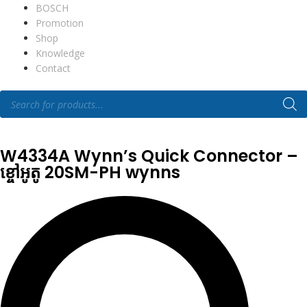
BOSCH
Promotion
Shop
Knowledge
Contact
W4334A Wynn’s Quick Connector –
ខ្ចៅអូតូ 20SM-PH wynns