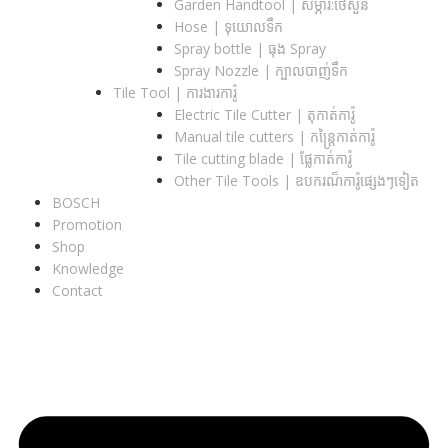
Garden Handtool | សម្ភារ:ថែសួន
Hose | ទុយោលទឹក
Spray bottle | ធុង Spray
Spray Nozzle | ក្បាលបាញ់ទឹក
Tile Tool | ការងារការ៉ូ
Electric Tile Cutter | តុកាត់ការ៉ូ
Manual tile cutters | កន្ត្រៃកាត់ការ៉ូ
Tile cutting blade | ផ្លែកាត់ការ៉ូ
Other Tile Tools | ឧបករណ៏ការ៉ូផ្សេងៗទៀត
BOSCH
Promotion
Shop
Knowledge
Contact