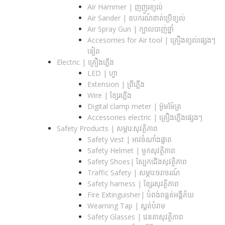
Air Hammer | ញញួរខ្យល់
Air Sander | ឧបករណ៍ខាត់ប្រើខ្យល់
Air Spray Gun | ក្បាលបាញ់ថ្នាំ
Accesorries for Air tool | គ្រឿងខ្យល់ផ្សេងៗ
ទៀត
Electric | គ្រឿងភ្លើង
LED | ហ្វា
Extension | ព្រីភ្លើង
Wire | ខ្សែរភ្លើង
Digital clamp meter | អ៊ូមម៉ែត្រ
Accessories electric | គ្រឿងភ្លើងផ្សេងៗ
Safety Products | សម្ភារ:សុវត្ថិភាព
Safety Vest | អាវចំណាំងផ្លាត
Safety Helmet | មួកសុវត្ថិភាព
Safety Shoes| ស្បែកជើងសុវត្ថិភាព
Traffic Safety​ | សម្ភារ:ចរាចរណ៍
Safety harness | ខ្សែរសុវត្ថិភាព
Fire Extinguisher| បំពង់ពន្លត់អង្គីភ័យ
Wearning Tap | ស្គត់បំរាម
Safety Glasses | វេនតាសុវត្ថិភាព