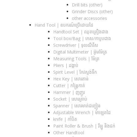
Drill bits (other)
Grinder Discs (other)
other accessories
Hand Tool | ឧបករណ៍ប្រើដោយដៃ
Handtool Set | ឈុតគ្រឿងជាង
Tool box/Bag | កេស/កាបូបជាង
Screwdriver | ទុលណឺវីស
Digital Multimeter | អ៊ូមម៉ែត្រ
Measuring Tools | ម៉ែត្រ
Pliers | ដង្កាប់
Spirit Level | កែវស្ទង់ទឹក
Hex Key | សោរតាន់
Cutter | កន្រ្តៃកាត់
Hammer | ញញួរ
Socket | សោរគ្រាប់
Spanner |​ សោរមាត់ជញ្ជៀន
Adjustable Wrench |​ ម៉ាឡេតដៃ
knife | កាំបិត
Paint Roller & Brush | រឺឡូ និងជក់
Other Handtool