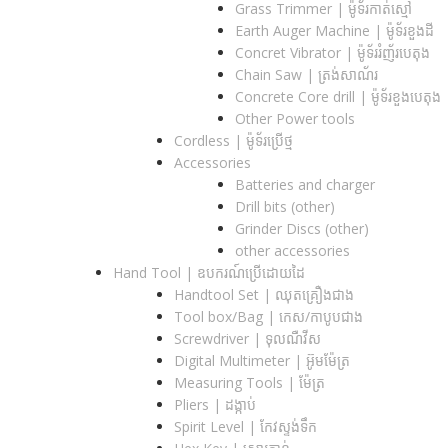
Grass Trimmer | ម៉ូទ័រកាត់ស្មៅ
Earth Auger Machine | ម៉ូទ័រខួងដី
Concret Vibrator | ម៉ូទ័ររំញ័របេតុង
Chain Saw | ត្រង់សាណ័រ
Concrete Core drill | ម៉ូទ័រខួងបេតុង
Other Power tools
Cordless​ | ម៉ូទ័រប្រើថ្ម
Accessories
Batteries and charger
Drill bits (other)
Grinder Discs (other)
other accessories
Hand Tool | ឧបករណ៍ប្រើដោយដៃ
Handtool Set | ឈុតគ្រឿងជាង
Tool box/Bag | កេស/កាបូបជាង
Screwdriver | ទុលណឺវីស
Digital Multimeter | អ៊ូមម៉ែត្រ
Measuring Tools | ម៉ែត្រ
Pliers | ដង្កាប់
Spirit Level | កែវស្ទង់ទឹក