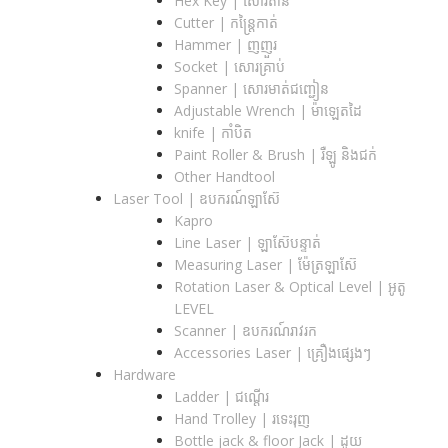
Hex Key | សោរតាន់
Cutter | កន្រ្តៃកាត់
Hammer | ញញួរ
Socket | សោរគ្រាប់
Spanner |​ សោរមាត់ជញ្ជៀន
Adjustable Wrench |​ ម៉ាឡេតដៃ
knife | កាំបិត
Paint Roller & Brush | រឺឡូ និងជក់
Other Handtool
Laser Tool | ឧបករណ៍ឡាស៊ែ
Kapro
Line Laser | ឡាស៊ែបន្ទាត់
Measuring Laser | ម៉ែត្រឡាស៊ែ
Rotation Laser & Optical Level | អូតូ
LEVEL
Scanner | ឧបករណ៍រាវរក
Accessories Laser | គ្រឿងផ្សេងៗ
Hardware
Ladder | ជណ្តើរ
Hand Trolley | រទេះរុញ
Bottle jack & floor Jack​ | ដូយ