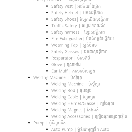
Safety Vest | អាវចំណាំងផ្លាត
Safety Helmet | មួកសុវត្ថិភាព
Safety Shoes| ស្បែកជើងសុវត្ថិភាព
Traffic Safety​ | សម្ភារ:ចរាចរណ៍
Safety harness | ខ្សែរសុវត្ថិភាព
Fire Extinguisher| បំពង់ពន្លត់អង្គីភ័យ
Wearning Tap | ស្គត់បំរាម
Safety Glasses | វេនតាសុវត្ថិភាព
Resparator | ម៉ាសគីមី
Glove | ស្រោមដៃ
Ear Muff | កាសទប់សម្លេង
Welding Machine | ប៉ុស្តិ៍ផ្សា
Welding Machine | ប៉ុស្តិ៍ផ្សា
Welding Rod | ធូបផ្សារ
Welding Cable | ខ្សែរផ្សារ
Welding Helmet/Glasse | ក្បាំងផ្សារ
Welding Magnet | កែងឆក់
Welding Accessories | គ្រឿងផ្សារផ្សេងៗទៀត
Pump | ម៉ូទ័របូមទឹក
Auto Pump | ម៉ូទ័រជម្រុញទឹក Auto