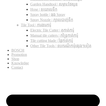
Garden Handtool | សម្ភារ:ថែសួន
Hose | ទុយោលទឹក
Spray bottle | ធុង Spray
Spray Nozzle | ក្បាលបាញ់ទឹក
Tile Tool | ការងារការ៉ូ
Electric Tile Cutter | តុកាត់ការ៉ូ
Manual tile cutters | កន្ត្រៃកាត់ការ៉ូ
Tile cutting blade | ផ្លែកាត់ការ៉ូ
Other Tile Tools | ឧបករណ៏ការ៉ូផ្សេងៗទៀត
BOSCH
Promotion
Shop
Knowledge
Contact