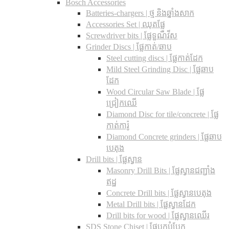
Bosch Accessories
Batteries-chargers | ថ្ម និងឆ្នាំងសាក
Accessories Set | ឈុតផ្លែ
Screwdriver bits | ផ្លែទួណឺវីស
Grinder Discs |​ ផ្លែកាត់/ឆាប
Steel cutting discs |​ ផ្លែកាត់ដែក
Mild Steel Grinding Disc | ផ្លែឆាប
ដែក
Wood Circular Saw Blade | ផ្លែ
ជ្រៀកឈើ
Diamond Disc for tile/concrete​ | ផ្លែ
កាត់ការ៉ូ
Diamond Concrete grinders | ផ្លែឆាប
បេតុង
Drill bits |​ ផ្លែស្វាន
Masonry Drill Bits |​ ផ្លែស្វានជញ្ជាំង
ឥដ្ឋ
Concrete Drill bits |​ ផ្លែស្វានបេតុង
Metal Drill bits |​ ផ្លែស្វានដែក
Drill bits for wood |​ ផ្លែស្វានឈើរ
SDS Stone Chiset |​ ផ្លែបុកបំបែក