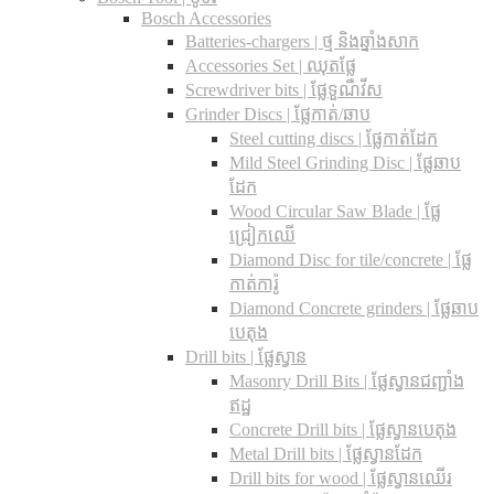
Bosch Accessories
Batteries-chargers | ថ្ម និងឆ្នាំងសាក
Accessories Set | ឈុតផ្លែ
Screwdriver bits | ផ្លែទួណឺវីស
Grinder Discs |​ ផ្លែកាត់/ឆាប
Steel cutting discs |​ ផ្លែកាត់ដែក
Mild Steel Grinding Disc | ផ្លែឆាប
ដែក
Wood Circular Saw Blade | ផ្លែ
ជ្រៀកឈើ
Diamond Disc for tile/concrete​ | ផ្លែ
កាត់ការ៉ូ
Diamond Concrete grinders | ផ្លែឆាប
បេតុង
Drill bits |​ ផ្លែស្វាន
Masonry Drill Bits |​ ផ្លែស្វានជញ្ជាំង
ឥដ្ឋ
Concrete Drill bits |​ ផ្លែស្វានបេតុង
Metal Drill bits |​ ផ្លែស្វានដែក
Drill bits for wood |​ ផ្លែស្វានឈើរ