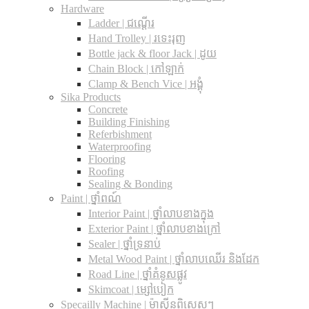
Hardware
Ladder | ជណ្តើរ
Hand Trolley | រទេះរុញ
Bottle jack & floor Jack​ | ដូយ
Chain Block | កៅឡាក់
Clamp & Bench Vice | អង្គុំ
Sika Products
Concrete
Building Finishing
Referbishment
Waterproofing
Flooring
Roofing
Sealing & Bonding
Paint | ថ្នាំពណ៍
Interior Paint | ថ្នាំលាបខាងក្នុង
Exterior Paint | ថ្នាំលាបខាងក្រៅ
Sealer | ថ្នាំទ្រនាប់
Metal Wood Paint | ថ្នាំលាបឈើរ និងដែក
Road Line | ថ្នាំគំនូសផ្លូវ
Skimcoat | ម្សៅបៀក
Specailly Machine | ម៉ាស៊ីនពិសេសៗ