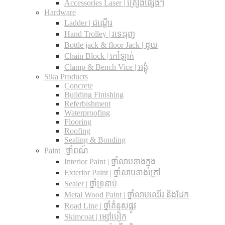
Accessories Laser | គ្រឿងផ្សេងៗ
Hardware
Ladder | ជណ្តើរ
Hand Trolley | រទេះរុញ
Bottle jack & floor Jack​ | ដូយ
Chain Block | កៅឡាក់
Clamp & Bench Vice | អង្គុំ
Sika Products
Concrete
Building Finishing
Referbishment
Waterproofing
Flooring
Roofing
Sealing & Bonding
Paint | ថ្នាំពណ៍
Interior Paint | ថ្នាំលាបខាងក្នុង
Exterior Paint | ថ្នាំលាបខាងក្រៅ
Sealer | ថ្នាំទ្រនាប់
Metal Wood Paint | ថ្នាំលាបឈើរ និងដែក
Road Line | ថ្នាំគំនូសផ្លូវ
Skimcoat | ម្សៅបៀក