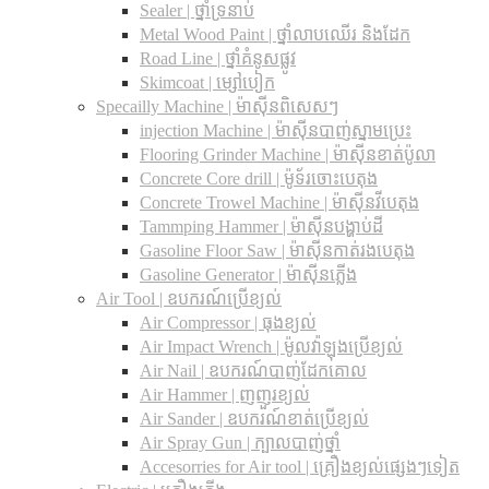
Sealer | ថ្នាំទ្រនាប់
Metal Wood Paint | ថ្នាំលាបឈើរ និងដែក
Road Line | ថ្នាំគំនូសផ្លូវ
Skimcoat | ម្សៅបៀក
Specailly Machine | ម៉ាស៊ីនពិសេសៗ
injection Machine | ម៉ាស៊ីនបាញ់ស្នាមប្រេះ
Flooring Grinder Machine | ម៉ាស៊ីនខាត់ប៉ូលា
Concrete Core drill | ម៉ូទ័រចោះបេតុង
Concrete Trowel Machine | ម៉ាស៊ីនវីបេតុង
Tammping Hammer | ម៉ាស៊ីនបង្ហាប់ដី
Gasoline Floor Saw | ម៉ាស៊ីនកាត់រងបេតុង
Gasoline Generator | ម៉ាស៊ីនភ្លើង
Air Tool | ឧបករណ៍ប្រើខ្យល់
Air Compressor | ធុងខ្យល់
Air Impact Wrench | ម៉ូលវ៉ាឡុងប្រើខ្យល់
Air Nail | ឧបករណ៍បាញ់ដែកគោល
Air Hammer | ញញួរខ្យល់
Air Sander | ឧបករណ៍ខាត់ប្រើខ្យល់
Air Spray Gun | ក្បាលបាញ់ថ្នាំ
Accesorries for Air tool | គ្រឿងខ្យល់ផ្សេងៗទៀត