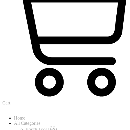
Cart
Home
All Categories
Bosch Tool | ម៉ូទ័រ