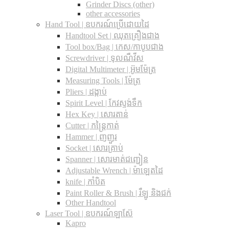
Grinder Discs (other)
other accessories
Hand Tool | ឧបករណ៍ប្រើដោយដៃ
Handtool Set | ឈុតគ្រឿងជាង
Tool box/Bag | កេស/កាបូបជាង
Screwdriver | ទុលណឺវីស
Digital Multimeter | អ៊ូមម៉ែត្រ
Measuring Tools | ម៉ែត្រ
Pliers | ដង្កាប់
Spirit Level | កែវស្ទង់ទឹក
Hex Key | សោរតាន់
Cutter | កន្រ្តៃកាត់
Hammer | ញញួរ
Socket | សោរគ្រាប់
Spanner |​ សោរមាត់ជញ្ជៀន
Adjustable Wrench |​ ម៉ាឡេតដៃ
knife | កាំបិត
Paint Roller & Brush | រឺឡូ និងជក់
Other Handtool
Laser Tool | ឧបករណ៍ឡាស៊ែ
Kapro