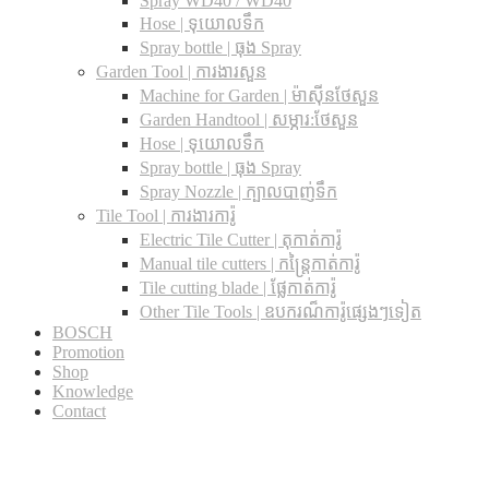
Spray WD40 / WD40
Hose | ទុយោលទឹក
Spray bottle | ធុង Spray
Garden Tool | ការងារសួន
Machine for Garden | ម៉ាស៊ីនថែសួន
Garden Handtool | សម្ភារ:ថែសួន
Hose | ទុយោលទឹក
Spray bottle | ធុង Spray
Spray Nozzle | ក្បាលបាញ់ទឹក
Tile Tool | ការងារការ៉ូ
Electric Tile Cutter | តុកាត់ការ៉ូ
Manual tile cutters | កន្ត្រៃកាត់ការ៉ូ
Tile cutting blade | ផ្លែកាត់ការ៉ូ
Other Tile Tools | ឧបករណ៏ការ៉ូផ្សេងៗទៀត
BOSCH
Promotion
Shop
Knowledge
Contact