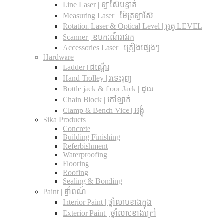
Line Laser | ឡាស៊ែបន្ទាត់
Measuring Laser | ម៉ែត្រឡាស៊ែ
Rotation Laser & Optical Level | អូតូ LEVEL
Scanner | ឧបករណ៍រាវរក
Accessories Laser | គ្រឿងផ្សេងៗ
Hardware
Ladder | ជណ្តើរ
Hand Trolley | រទេះរុញ
Bottle jack & floor Jack​ | ដូយ
Chain Block | កៅឡាក់
Clamp & Bench Vice | អង្គុំ
Sika Products
Concrete
Building Finishing
Referbishment
Waterproofing
Flooring
Roofing
Sealing & Bonding
Paint | ថ្នាំពណ៍
Interior Paint | ថ្នាំលាបខាងក្នុង
Exterior Paint | ថ្នាំលាបខាងក្រៅ