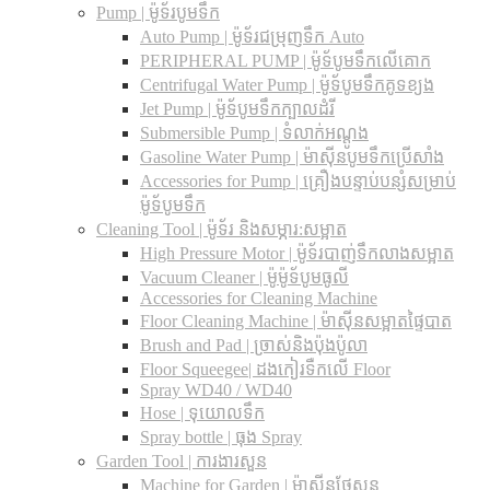
Pump | ម៉ូទ័របូមទឹក
Auto Pump | ម៉ូទ័រជម្រុញទឹក Auto
PERIPHERAL PUMP | ម៉ូទ័បូមទឹកលើគោក
Centrifugal Water Pump | ម៉ូទ័បូមទឹកគូទខ្យង
Jet Pump | ម៉ូទ័បូមទឹកក្បាលដំរី
Submersible Pump | ទំលាក់អណ្តូង
Gasoline Water Pump | ម៉ាស៊ីនបូមទឹកប្រើសាំង
Accessories for Pump | គ្រឿងបន្ទាប់បន្សំសម្រាប់
ម៉ូទ័បូមទឹក
Cleaning Tool | ម៉ូទ័រ និងសម្ភារ:សម្អាត
High Pressure Motor | ម៉ូទ័របាញ់ទឹកលាងសម្អាត
Vacuum Cleaner | ម៉ូម៉ូទ័បូមធូលី
Accessories for Cleaning Machine
Floor Cleaning Machine | ម៉ាស៊ីនសម្អាតផ្ទៃបាត
Brush and Pad | ច្រាស់និងប៉ុងប៉ូលា
Floor Squeegee| ដងកៀរទឺកលើ Floor
Spray WD40 / WD40
Hose | ទុយោលទឹក
Spray bottle | ធុង Spray
Garden Tool | ការងារសួន
Machine for Garden | ម៉ាស៊ីនថែសួន