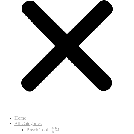
Home
All Categories
Bosch Tool | ម៉ូទ័រ