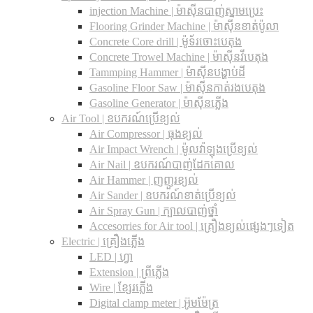
injection Machine | ម៉ាស៊ីនបាញ់ស្នាមប្រេះ
Flooring Grinder Machine | ម៉ាស៊ីនខាត់ប៉ូលា
Concrete Core drill | ម៉ូទ័រចោះបេតុង
Concrete Trowel Machine | ម៉ាស៊ីនវីបេតុង
Tammping Hammer | ម៉ាស៊ីនបង្ហាប់ដី
Gasoline Floor Saw | ម៉ាស៊ីនកាត់រងបេតុង
Gasoline Generator | ម៉ាស៊ីនភ្លើង
Air Tool | ឧបករណ៍ប្រើខ្យល់
Air Compressor | ធុងខ្យល់
Air Impact Wrench | ម៉ូលវ៉ាឡុងប្រើខ្យល់
Air Nail | ឧបករណ៍បាញ់ដែកគោល
Air Hammer | ញញួរខ្យល់
Air Sander | ឧបករណ៍ខាត់ប្រើខ្យល់
Air Spray Gun | ក្បាលបាញ់ថ្នាំ
Accesorries for Air tool | គ្រឿងខ្យល់ផ្សេងៗទៀត
Electric | គ្រឿងភ្លើង
LED | ហ្វា
Extension | ព្រីភ្លើង
Wire | ខ្សែរភ្លើង
Digital clamp meter | អ៊ូមម៉ែត្រ