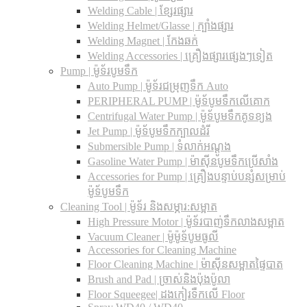
Welding Cable | ខ្សែរផ្សារ
Welding Helmet/Glasse | ក្បាំងផ្សារ
Welding Magnet | កែងឆក់
Welding Accessories | គ្រឿងផ្សារផ្សេងៗទៀត
Pump | ម៉ូទ័របូមទឹក
Auto Pump | ម៉ូទ័រជម្រុញទឹក Auto
PERIPHERAL PUMP | ម៉ូទ័បូមទឹកលើគោក
Centrifugal Water Pump | ម៉ូទ័បូមទឹកគូទខ្យង
Jet Pump | ម៉ូទ័បូមទឹកក្បាលដំរី
Submersible Pump | ទំលាក់អណ្តូង
Gasoline Water Pump | ម៉ាស៊ីនបូមទឹកប្រើសាំង
Accessories for Pump | គ្រឿងបន្ទាប់បន្សំសម្រាប់
ម៉ូទ័បូមទឹក
Cleaning Tool | ម៉ូទ័រ និងសម្ភារ:សម្អាត
High Pressure Motor | ម៉ូទ័របាញ់ទឹកលាងសម្អាត
Vacuum Cleaner | ម៉ូម៉ូទ័បូមធូលី
Accessories for Cleaning Machine
Floor Cleaning Machine | ម៉ាស៊ីនសម្អាតផ្ទៃបាត
Brush and Pad | ច្រាស់និងប៉ុងប៉ូលា
Floor Squeegee| ដងកៀរទឺកលើ Floor