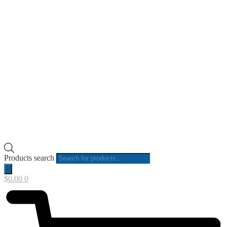
Products search
$
0.00
0