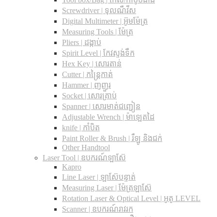
Screwdriver | ទុលណឺវីស
Digital Multimeter | អ៊ូមម៉ែត្រ
Measuring Tools | ម៉ែត្រ
Pliers | ដង្កាប់
Spirit Level | កែវស្ទង់ទឹក
Hex Key | សោរតាន់
Cutter | កន្រ្តៃកាត់
Hammer | ញញួរ
Socket | សោរគ្រាប់
Spanner |​ សោរមាត់ជញ្ជៀន
Adjustable Wrench |​ ម៉ាឡេតដៃ
knife | កាំបិត
Paint Roller & Brush | រឺឡូ និងជក់
Other Handtool
Laser Tool | ឧបករណ៍ឡាស៊ែ
Kapro
Line Laser | ឡាស៊ែបន្ទាត់
Measuring Laser | ម៉ែត្រឡាស៊ែ
Rotation Laser & Optical Level | អូតូ LEVEL
Scanner | ឧបករណ៍រាវរក