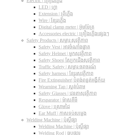
Electric | គ្រឿងភ្លើង
LED | ហ្វា
Extension | ព្រីភ្លើង
Wire | ខ្សែរភ្លើង
Digital clamp meter | អ៊ូមម៉ែត្រ
Accessories electric | គ្រឿងភ្លើងផ្សេងៗ
Safety Products | សម្ភារ:សុវត្ថិភាព
Safety Vest | អាវចំណាំងផ្លាត
Safety Helmet | មួកសុវត្ថិភាព
Safety Shoes| ស្បែកជើងសុវត្ថិភាព
Traffic Safety​ | សម្ភារ:ចរាចរណ៍
Safety harness | ខ្សែរសុវត្ថិភាព
Fire Extinguisher| បំពង់ពន្លត់អង្គីភ័យ
Wearning Tap | ស្គត់បំរាម
Safety Glasses | វេនតាសុវត្ថិភាព
Resparator | ម៉ាសគីមី
Glove | ស្រោមដៃ
Ear Muff | កាសទប់សម្លេង
Welding Machine | ប៉ុស្តិ៍ផ្សា
Welding Machine | ប៉ុស្តិ៍ផ្សា
Welding Rod | ធូបផ្សារ