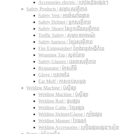
Accessories electric | គ្រឿងភ្លើងផ្សេងៗ
Safety Products | សម្ភារ:សុវត្ថិភាព
Safety Vest | អាវចំណាំងផ្លាត
Safety Helmet | មួកសុវត្ថិភាព
Safety Shoes| ស្បែកជើងសុវត្ថិភាព
Traffic Safety​ | សម្ភារ:ចរាចរណ៍
Safety harness | ខ្សែរសុវត្ថិភាព
Fire Extinguisher| បំពង់ពន្លត់អង្គីភ័យ
Wearning Tap | ស្គត់បំរាម
Safety Glasses | វេនតាសុវត្ថិភាព
Resparator | ម៉ាសគីមី
Glove | ស្រោមដៃ
Ear Muff | កាសទប់សម្លេង
Welding Machine | ប៉ុស្តិ៍ផ្សា
Welding Machine | ប៉ុស្តិ៍ផ្សា
Welding Rod | ធូបផ្សារ
Welding Cable | ខ្សែរផ្សារ
Welding Helmet/Glasse | ក្បាំងផ្សារ
Welding Magnet | កែងឆក់
Welding Accessories | គ្រឿងផ្សារផ្សេងៗទៀត
Pump | ម៉ូទ័របូមទឹក