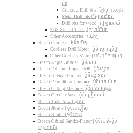
ឥដ្ឋ
Concrete Drill bits |​ ផ្លែស្វានបេតុង
Metal Drill bits |​ ផ្លែស្វានដែក
Drill bits for wood |​ ផ្លែស្វានឈើរ
SDS Stone Chiset |​ ផ្លែបុកបំបែក
Other Accessories | ផ្សេងៗ
Bosch Cordless | ម៉ូទ័រប្រើថ្ម
Cordless-Drill Motor | ម៉ូទ័រស្វានប្រើថ្ម
Other Cordless Motor | ម៉ូទ័រប្រើថ្មផ្សេងៗ
Bosch Angle Grinder | ម៉ូទ័រឆាប
Bosch Drill and Impact drill | ម៉ូទ័រស្វាន
Bosch Rotary Hammer | ម៉ូទ័រស្វានបុក
Bosch Demolition Hammer | ម៉ូទ័របុកបំបែក
Bosch Cutting Machine | ម៉ូទ័រកាត់សង្កត់
Bosch Circular Saw | ម៉ូទ័រជ្រៀកឈើរ
Bosch Table Saw | តុកាត់
Bosch Jigsaw | ម៉ូទ័រឈ្វៀល
Bosch Router | ម៉ូទ័រលក
Bosch Orbital Sander-Planer​ | ម៉ូទ័រខាត់-ម៉ូទ័រ
ឈូសឈើរ