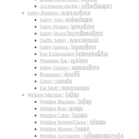
Accessories electric | គ្រឿងភ្លើងផ្សេងៗ
Safety Products | សម្ភារ:សុវត្ថិភាព
Safety Vest | អាវចំណាំងផ្លាត
Safety Helmet | មួកសុវត្ថិភាព
Safety Shoes| ស្បែកជើងសុវត្ថិភាព
Traffic Safety​ | សម្ភារ:ចរាចរណ៍
Safety harness | ខ្សែរសុវត្ថិភាព
Fire Extinguisher| បំពង់ពន្លត់អង្គីភ័យ
Wearning Tap | ស្គត់បំរាម
Safety Glasses | វេនតាសុវត្ថិភាព
Resparator | ម៉ាសគីមី
Glove | ស្រោមដៃ
Ear Muff | កាសទប់សម្លេង
Welding Machine | ប៉ុស្តិ៍ផ្សា
Welding Machine | ប៉ុស្តិ៍ផ្សា
Welding Rod | ធូបផ្សារ
Welding Cable | ខ្សែរផ្សារ
Welding Helmet/Glasse | ក្បាំងផ្សារ
Welding Magnet | កែងឆក់
Welding Accessories | គ្រឿងផ្សារផ្សេងៗទៀត