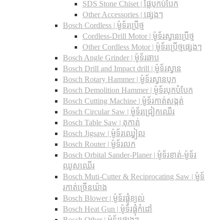
SDS Stone Chiset |​ ផ្លែបុកបំបែក
Other Accessories | ផ្សេងៗ
Bosch Cordless | ម៉ូទ័រប្រើថ្ម
Cordless-Drill Motor | ម៉ូទ័រស្វានប្រើថ្ម
Other Cordless Motor | ម៉ូទ័រប្រើថ្មផ្សេងៗ
Bosch Angle Grinder | ម៉ូទ័រឆាប
Bosch Drill and Impact drill | ម៉ូទ័រស្វាន
Bosch Rotary Hammer | ម៉ូទ័រស្វានបុក
Bosch Demolition Hammer | ម៉ូទ័របុកបំបែក
Bosch Cutting Machine | ម៉ូទ័រកាត់សង្កត់
Bosch Circular Saw | ម៉ូទ័រជ្រៀកឈើរ
Bosch Table Saw | តុកាត់
Bosch Jigsaw | ម៉ូទ័រឈ្វៀល
Bosch Router | ម៉ូទ័រលក
Bosch Orbital Sander-Planer​ | ម៉ូទ័រខាត់-ម៉ូទ័រ
ឈូសឈើរ
Bosch Muti-Cutter & Reciprocating Saw​ | ម៉ូទ័
រកាត់ច្រើនយ៉ាង
Bosch Blower | ម៉ូទ័រផ្លុំខ្យល់
Bosch Heat Gun | ម៉ូទ័រផ្លុំកំដៅ
Bosch Other | ម៉ូទ័រផ្សេងៗ