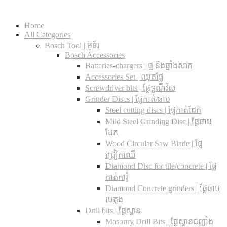
Home
All Categories
Bosch Tool | ម៉ូទ័រ
Bosch Accessories
Batteries-chargers | ថ្ម និងឆ្នាំងសាក
Accessories Set | ឈុតផ្លែ
Screwdriver bits | ផ្លែទួណឺវីស
Grinder Discs |​ ផ្លែកាត់/ឆាប
Steel cutting discs |​ ផ្លែកាត់ដែក
Mild Steel Grinding Disc | ផ្លែឆាប
ដែក
Wood Circular Saw Blade | ផ្លែ
ជ្រៀកឈើ
Diamond Disc for tile/concrete​ | ផ្លែ
កាត់ការ៉ូ
Diamond Concrete grinders | ផ្លែឆាប
បេតុង
Drill bits |​ ផ្លែស្វាន
Masonry Drill Bits |​ ផ្លែស្វានជញ្ជាំង