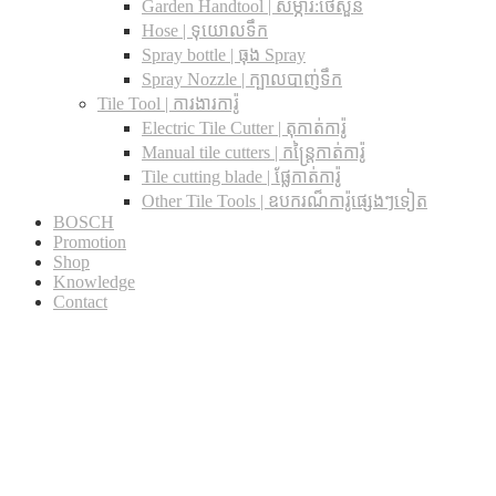
Garden Handtool | សម្ភារ:ថែសួន
Hose | ទុយោលទឹក
Spray bottle | ធុង Spray
Spray Nozzle | ក្បាលបាញ់ទឹក
Tile Tool | ការងារការ៉ូ
Electric Tile Cutter | តុកាត់ការ៉ូ
Manual tile cutters | កន្ត្រៃកាត់ការ៉ូ
Tile cutting blade | ផ្លែកាត់ការ៉ូ
Other Tile Tools | ឧបករណ៏ការ៉ូផ្សេងៗទៀត
BOSCH
Promotion
Shop
Knowledge
Contact