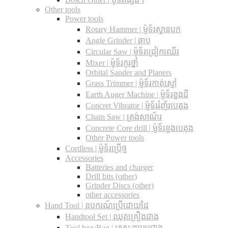
Other tools
Power tools
Rotary Hammer | ម៉ូទ័រស្វានបុក
Angle Grinder | ឆាប
Circular Saw​ | ម៉ូទ័រជ្រៀកឈើរ
Mixer | ម៉ូទ័រកូរថ្នាំ
Orbital Sander and Planers
Grass Trimmer | ម៉ូទ័រកាត់ស្មៅ
Earth Auger Machine | ម៉ូទ័រខួងដី
Concret Vibrator | ម៉ូទ័ររំញ័របេតុង
Chain Saw | ត្រង់សាណ័រ
Concrete Core drill | ម៉ូទ័រខួងបេតុង
Other Power tools
Cordless​ | ម៉ូទ័រប្រើថ្ម
Accessories
Batteries and charger
Drill bits (other)
Grinder Discs (other)
other accessories
Hand Tool | ឧបករណ៍ប្រើដោយដៃ
Handtool Set | ឈុតគ្រឿងជាង
Tool box/Bag | កេស/កាបូបជាង