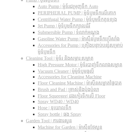
Auto Pump | ម៉ូទ័រជម្រុញទឹក Auto
PERIPHERAL PUMP | ម៉ូទ័បូមទឹកលើគោក
Centrifugal Water Pump | ម៉ូទ័បូមទឹកគូទខ្យង
Jet Pump | ម៉ូទ័បូមទឹកក្បាលដំរី
Submersible Pump | ទំលាក់អណ្តូង
Gasoline Water Pump | ម៉ាស៊ីនបូមទឹកប្រើសាំង
Accessories for Pump | គ្រឿងបន្ទាប់បន្សំសម្រាប់
ម៉ូទ័បូមទឹក
Cleaning Tool | ម៉ូទ័រ និងសម្ភារ:សម្អាត
High Pressure Motor | ម៉ូទ័របាញ់ទឹកលាងសម្អាត
Vacuum Cleaner | ម៉ូម៉ូទ័បូមធូលី
Accessories for Cleaning Machine
Floor Cleaning Machine | ម៉ាស៊ីនសម្អាតផ្ទៃបាត
Brush and Pad | ច្រាស់និងប៉ុងប៉ូលា
Floor Squeegee| ដងកៀរទឺកលើ Floor
Spray WD40 / WD40
Hose | ទុយោលទឹក
Spray bottle | ធុង Spray
Garden Tool | ការងារសួន
Machine for Garden | ម៉ាស៊ីនថែសួន