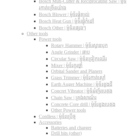
Bosch Muti-Cutter & Reciprocating Saw​ | ម៉ូទ័
រកាត់ច្រើនយ៉ាង
Bosch Blower | ម៉ូទ័រផ្លុំខ្យល់
Bosch Heat Gun | ម៉ូទ័រផ្លុំកំដៅ
Bosch Other | ម៉ូទ័រផ្សេងៗ
Other tools
Power tools
Rotary Hammer | ម៉ូទ័រស្វានបុក
Angle Grinder | ឆាប
Circular Saw​ | ម៉ូទ័រជ្រៀកឈើរ
Mixer | ម៉ូទ័រកូរថ្នាំ
Orbital Sander and Planers
Grass Trimmer | ម៉ូទ័រកាត់ស្មៅ
Earth Auger Machine | ម៉ូទ័រខួងដី
Concret Vibrator | ម៉ូទ័ររំញ័របេតុង
Chain Saw | ត្រង់សាណ័រ
Concrete Core drill | ម៉ូទ័រខួងបេតុង
Other Power tools
Cordless​ | ម៉ូទ័រប្រើថ្ម
Accessories
Batteries and charger
Drill bits (other)