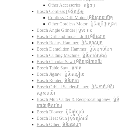
Other Accessories | ផ្សេងៗ
Bosch Cordless | ម៉ូទ័រប្រើថ្ម
Cordless-Drill Motor | ម៉ូទ័រស្វានប្រើថ្ម
Other Cordless Motor | ម៉ូទ័រប្រើថ្មផ្សេងៗ
Bosch Angle Grinder | ម៉ូទ័រឆាប
Bosch Drill and Impact drill | ម៉ូទ័រស្វាន
Bosch Rotary Hammer | ម៉ូទ័រស្វានបុក
Bosch Demolition Hammer | ម៉ូទ័របុកបំបែក
Bosch Cutting Machine | ម៉ូទ័រកាត់សង្កត់
Bosch Circular Saw | ម៉ូទ័រជ្រៀកឈើរ
Bosch Table Saw | តុកាត់
Bosch Jigsaw | ម៉ូទ័រឈ្វៀល
Bosch Router | ម៉ូទ័រលក
Bosch Orbital Sander-Planer​ | ម៉ូទ័រខាត់-ម៉ូទ័រ
ឈូសឈើរ
Bosch Muti-Cutter & Reciprocating Saw​ | ម៉ូទ័
រកាត់ច្រើនយ៉ាង
Bosch Blower | ម៉ូទ័រផ្លុំខ្យល់
Bosch Heat Gun | ម៉ូទ័រផ្លុំកំដៅ
Bosch Other | ម៉ូទ័រផ្សេងៗ