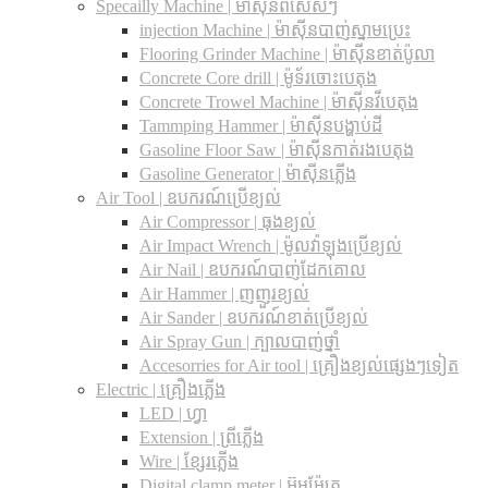
Specailly Machine | ម៉ាស៊ីនពិសេសៗ
injection Machine | ម៉ាស៊ីនបាញ់ស្នាមប្រេះ
Flooring Grinder Machine | ម៉ាស៊ីនខាត់ប៉ូលា
Concrete Core drill | ម៉ូទ័រចោះបេតុង
Concrete Trowel Machine | ម៉ាស៊ីនវីបេតុង
Tammping Hammer | ម៉ាស៊ីនបង្ហាប់ដី
Gasoline Floor Saw | ម៉ាស៊ីនកាត់រងបេតុង
Gasoline Generator | ម៉ាស៊ីនភ្លើង
Air Tool | ឧបករណ៍ប្រើខ្យល់
Air Compressor | ធុងខ្យល់
Air Impact Wrench | ម៉ូលវ៉ាឡុងប្រើខ្យល់
Air Nail | ឧបករណ៍បាញ់ដែកគោល
Air Hammer | ញញួរខ្យល់
Air Sander | ឧបករណ៍ខាត់ប្រើខ្យល់
Air Spray Gun | ក្បាលបាញ់ថ្នាំ
Accesorries for Air tool | គ្រឿងខ្យល់ផ្សេងៗទៀត
Electric | គ្រឿងភ្លើង
LED | ហ្វា
Extension | ព្រីភ្លើង
Wire | ខ្សែរភ្លើង
Digital clamp meter | អ៊ូមម៉ែត្រ