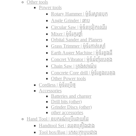
Other tools
Power tools
Rotary Hammer | ម៉ូទ័រស្វានបុក
Angle Grinder | ឆាប
Circular Saw​ | ម៉ូទ័រជ្រៀកឈើរ
Mixer | ម៉ូទ័រកូរថ្នាំ
Orbital Sander and Planers
Grass Trimmer | ម៉ូទ័រកាត់ស្មៅ
Earth Auger Machine | ម៉ូទ័រខួងដី
Concret Vibrator | ម៉ូទ័ររំញ័របេតុង
Chain Saw | ត្រង់សាណ័រ
Concrete Core drill | ម៉ូទ័រខួងបេតុង
Other Power tools
Cordless​ | ម៉ូទ័រប្រើថ្ម
Accessories
Batteries and charger
Drill bits (other)
Grinder Discs (other)
other accessories
Hand Tool | ឧបករណ៍ប្រើដោយដៃ
Handtool Set | ឈុតគ្រឿងជាង
Tool box/Bag | កេស/កាបូបជាង