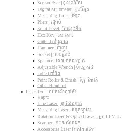
Screwdriver | ទុលណឺវីស
Digital Multimeter | អ៊ូមម៉ែត្រ
Measuring Tools | ម៉ែត្រ
Pliers | ដង្កាប់
Spirit Level | កែវស្ទង់ទឹក
Hex Key | សោរតាន់
Cutter | កន្រ្តៃកាត់
Hammer | ញញួរ
Socket | សោរគ្រាប់
Spanner |​ សោរមាត់ជញ្ជៀន
Adjustable Wrench |​ ម៉ាឡេតដៃ
knife | កាំបិត
Paint Roller & Brush | រឺឡូ និងជក់
Other Handtool
Laser Tool | ឧបករណ៍ឡាស៊ែ
Kapro
Line Laser | ឡាស៊ែបន្ទាត់
Measuring Laser | ម៉ែត្រឡាស៊ែ
Rotation Laser & Optical Level | អូតូ LEVEL
Scanner | ឧបករណ៍រាវរក
Accessories Laser | គ្រឿងផ្សេងៗ