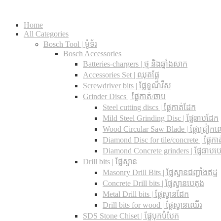
Home
All Categories
Bosch Tool | ម៉ូទ័រ
Bosch Accessories
Batteries-chargers | ថ្ម និងឆ្នាំងសាក
Accessories Set | ឈុតផ្លែ
Screwdriver bits | ផ្លែទួណឺវីស
Grinder Discs |​ ផ្លែកាត់/ឆាប
Steel cutting discs |​ ផ្លែកាត់ដែក
Mild Steel Grinding Disc | ផ្លែឆាបដែក
Wood Circular Saw Blade | ផ្លែជ្រៀក
Diamond Disc for tile/concrete​ | ផ្លែកាត់
Diamond Concrete grinders | ផ្លែឆាបប
Drill bits |​ ផ្លែស្វាន
Masonry Drill Bits |​ ផ្លែស្វានជញ្ជាំងឥដ្ឋ
Concrete Drill bits |​ ផ្លែស្វានបេតុង
Metal Drill bits |​ ផ្លែស្វានដែក
Drill bits for wood |​ ផ្លែស្វានឈើរ
SDS Stone Chiset |​ ផ្លែបុកបំបែក