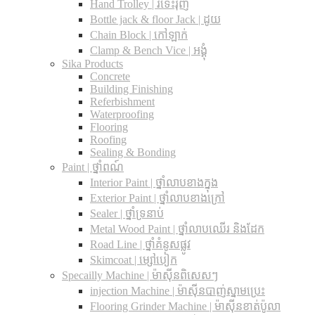
Hand Trolley | រទេះរុញ
Bottle jack & floor Jack​ | ដូយ
Chain Block | កៅឡាក់
Clamp & Bench Vice | អង្គុំ
Sika Products
Concrete
Building Finishing
Referbishment
Waterproofing
Flooring
Roofing
Sealing & Bonding
Paint | ថ្នាំពណ៍
Interior Paint | ថ្នាំលាបខាងក្នុង
Exterior Paint | ថ្នាំលាបខាងក្រៅ
Sealer | ថ្នាំទ្រនាប់
Metal Wood Paint | ថ្នាំលាបឈើរ និងដែក
Road Line | ថ្នាំគំនូសផ្លូវ
Skimcoat | ម្សៅបៀក
Specailly Machine | ម៉ាស៊ីនពិសេសៗ
injection Machine | ម៉ាស៊ីនបាញ់ស្នាមប្រេះ
Flooring Grinder Machine | ម៉ាស៊ីនខាត់ប៉ូលា