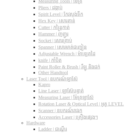
Measuring Tools | ម៉ែត្រ
Pliers | ដង្កាប់
Spirit Level | កែវស្ទង់ទឹក
Hex Key | សោរតាន់
Cutter | កន្រ្តៃកាត់
Hammer | ញញួរ
Socket | សោរគ្រាប់
Spanner |​ សោរមាត់ជញ្ជៀន
Adjustable Wrench |​ ម៉ាឡេតដៃ
knife | កាំបិត
Paint Roller & Brush | រឺឡូ និងជក់
Other Handtool
Laser Tool | ឧបករណ៍ឡាស៊ែ
Kapro
Line Laser | ឡាស៊ែបន្ទាត់
Measuring Laser | ម៉ែត្រឡាស៊ែ
Rotation Laser & Optical Level | អូតូ LEVEL
Scanner | ឧបករណ៍រាវរក
Accessories Laser | គ្រឿងផ្សេងៗ
Hardware
Ladder | ជណ្តើរ