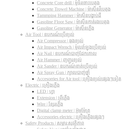
Concrete Core drill | ម៉ូទ័រចោះបេតុង
Concrete Trowel Machine | ម៉ាស៊ីនវីបេតុង
Tammping Hammer | ម៉ាស៊ីនបង្ហាប់ដី
Gasoline Floor Saw | ម៉ាស៊ីនកាត់រងបេតុង
Gasoline Generator | ម៉ាស៊ីនភ្លើង
Air Tool | ឧបករណ៍ប្រើខ្យល់
Air Compressor | ធុងខ្យល់
Air Impact Wrench | ម៉ូលវ៉ាឡុងប្រើខ្យល់
Air Nail | ឧបករណ៍បាញ់ដែកគោល
Air Hammer | ញញួរខ្យល់
Air Sander | ឧបករណ៍ខាត់ប្រើខ្យល់
Air Spray Gun | ក្បាលបាញ់ថ្នាំ
Accesorries for Air tool | គ្រឿងខ្យល់ផ្សេងៗទៀត
Electric | គ្រឿងភ្លើង
LED | ហ្វា
Extension | ព្រីភ្លើង
Wire | ខ្សែរភ្លើង
Digital clamp meter | អ៊ូមម៉ែត្រ
Accessories electric | គ្រឿងភ្លើងផ្សេងៗ
Safety Products | សម្ភារ:សុវត្ថិភាព