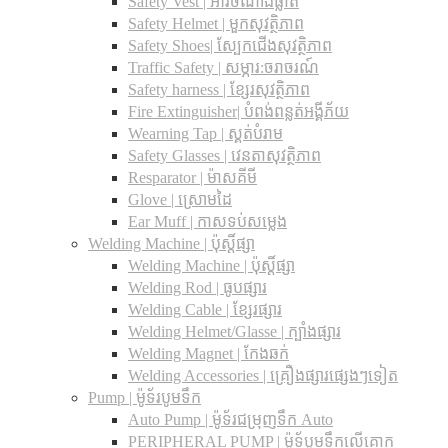
Safety Vest | អាវចំណាំងផ្លាត
Safety Helmet | មួកសុវត្ថិភាព
Safety Shoes| ស្បែកជើងសុវត្ថិភាព
Traffic Safety​ | សម្ភារ:ចរាចរណ៍
Safety harness | ខ្សែរសុវត្ថិភាព
Fire Extinguisher| បំពង់ពន្លត់អង្គីភ័យ
Wearning Tap | ស្គត់បំរាម
Safety Glasses | វេនតាសុវត្ថិភាព
Resparator | ម៉ាសគីមី
Glove | ស្រោមដៃ
Ear Muff | កាសទប់សម្លេង
Welding Machine | ប៉ុស្តិ៍ផ្សា
Welding Machine | ប៉ុស្តិ៍ផ្សា
Welding Rod | ធូបផ្សារ
Welding Cable | ខ្សែរផ្សារ
Welding Helmet/Glasse | ក្បាំងផ្សារ
Welding Magnet | កែងឆក់
Welding Accessories | គ្រឿងផ្សារផ្សេងៗទៀត
Pump | ម៉ូទ័របូមទឹក
Auto Pump | ម៉ូទ័រជម្រុញទឹក Auto
PERIPHERAL PUMP | ម៉ូទ័បូមទឹកលើគោក