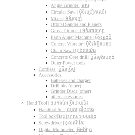
Angle Grinder | ឆាប
Circular Saw​ | ម៉ូទ័រជ្រៀកឈើរ
Mixer | ម៉ូទ័រកូរថ្នាំ
Orbital Sander and Planers
Grass Trimmer | ម៉ូទ័រកាត់ស្មៅ
Earth Auger Machine | ម៉ូទ័រខួងដី
Concret Vibrator | ម៉ូទ័ររំញ័របេតុង
Chain Saw | ត្រង់សាណ័រ
Concrete Core drill | ម៉ូទ័រខួងបេតុង
Other Power tools
Cordless​ | ម៉ូទ័រប្រើថ្ម
Accessories
Batteries and charger
Drill bits (other)
Grinder Discs (other)
other accessories
Hand Tool | ឧបករណ៍ប្រើដោយដៃ
Handtool Set | ឈុតគ្រឿងជាង
Tool box/Bag | កេស/កាបូបជាង
Screwdriver | ទុលណឺវីស
Digital Multimeter | អ៊ូមម៉ែត្រ