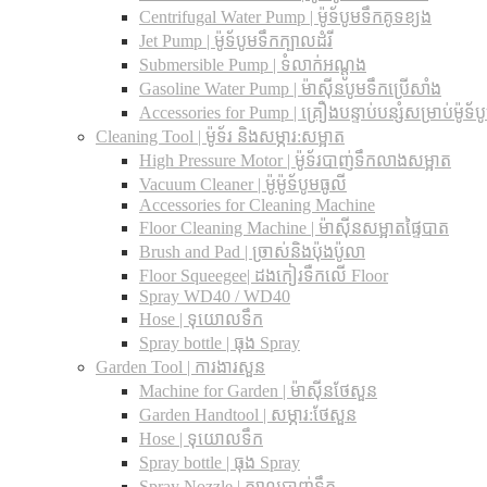
Centrifugal Water Pump | ម៉ូទ័បូមទឹកគូទខ្យង
Jet Pump | ម៉ូទ័បូមទឹកក្បាលដំរី
Submersible Pump | ទំលាក់អណ្តូង
Gasoline Water Pump | ម៉ាស៊ីនបូមទឹកប្រើសាំង
Accessories for Pump | គ្រឿងបន្ទាប់បន្សំសម្រាប់ម៉ូទ័ប
Cleaning Tool | ម៉ូទ័រ និងសម្ភារ:សម្អាត
High Pressure Motor | ម៉ូទ័របាញ់ទឹកលាងសម្អាត
Vacuum Cleaner | ម៉ូម៉ូទ័បូមធូលី
Accessories for Cleaning Machine
Floor Cleaning Machine | ម៉ាស៊ីនសម្អាតផ្ទៃបាត
Brush and Pad | ច្រាស់និងប៉ុងប៉ូលា
Floor Squeegee| ដងកៀរទឺកលើ Floor
Spray WD40 / WD40
Hose | ទុយោលទឹក
Spray bottle | ធុង Spray
Garden Tool | ការងារសួន
Machine for Garden | ម៉ាស៊ីនថែសួន
Garden Handtool | សម្ភារ:ថែសួន
Hose | ទុយោលទឹក
Spray bottle | ធុង Spray
Spray Nozzle | ក្បាលបាញ់ទឹក