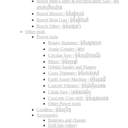
Bosch Muti-Cutter & Reciprocating Saw​ | ម៉ូទ័
រកាត់ច្រើនយ៉ាង
Bosch Blower | ម៉ូទ័រផ្លុំខ្យល់
Bosch Heat Gun | ម៉ូទ័រផ្លុំកំដៅ
Bosch Other | ម៉ូទ័រផ្សេងៗ
Other tools
Power tools
Rotary Hammer | ម៉ូទ័រស្វានបុក
Angle Grinder | ឆាប
Circular Saw​ | ម៉ូទ័រជ្រៀកឈើរ
Mixer | ម៉ូទ័រកូរថ្នាំ
Orbital Sander and Planers
Grass Trimmer | ម៉ូទ័រកាត់ស្មៅ
Earth Auger Machine | ម៉ូទ័រខួងដី
Concret Vibrator | ម៉ូទ័ររំញ័របេតុង
Chain Saw | ត្រង់សាណ័រ
Concrete Core drill | ម៉ូទ័រខួងបេតុង
Other Power tools
Cordless​ | ម៉ូទ័រប្រើថ្ម
Accessories
Batteries and charger
Drill bits (other)