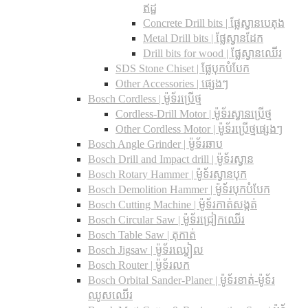
ឥដ្ឋ
Concrete Drill bits |​ ផ្លែស្វានបេតុង
Metal Drill bits |​ ផ្លែស្វានដែក
Drill bits for wood |​ ផ្លែស្វានឈើរ
SDS Stone Chiset |​ ផ្លែបុកបំបែក
Other Accessories | ផ្សេងៗ
Bosch Cordless | ម៉ូទ័រប្រើថ្ម
Cordless-Drill Motor | ម៉ូទ័រស្វានប្រើថ្ម
Other Cordless Motor | ម៉ូទ័រប្រើថ្មផ្សេងៗ
Bosch Angle Grinder | ម៉ូទ័រឆាប
Bosch Drill and Impact drill | ម៉ូទ័រស្វាន
Bosch Rotary Hammer | ម៉ូទ័រស្វានបុក
Bosch Demolition Hammer | ម៉ូទ័របុកបំបែក
Bosch Cutting Machine | ម៉ូទ័រកាត់សង្កត់
Bosch Circular Saw | ម៉ូទ័រជ្រៀកឈើរ
Bosch Table Saw | តុកាត់
Bosch Jigsaw | ម៉ូទ័រឈ្វៀល
Bosch Router | ម៉ូទ័រលក
Bosch Orbital Sander-Planer​ | ម៉ូទ័រខាត់-ម៉ូទ័រ
ឈូសឈើរ