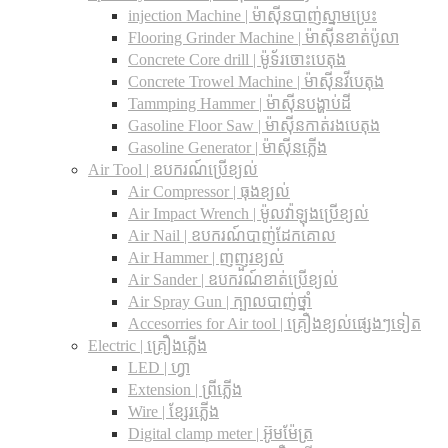
injection Machine | ម៉ាស៊ីនបាញ់ស្នាមប្រេះ
Flooring Grinder Machine | ម៉ាស៊ីនខាត់ប៉ូលា
Concrete Core drill | ម៉ូទ័រចោះបេតុង
Concrete Trowel Machine | ម៉ាស៊ីនវីបេតុង
Tammping Hammer | ម៉ាស៊ីនបង្ហាប់ដី
Gasoline Floor Saw | ម៉ាស៊ីនកាត់រងបេតុង
Gasoline Generator | ម៉ាស៊ីនភ្លើង
Air Tool | ឧបករណ៍ប្រើខ្យល់
Air Compressor | ធុងខ្យល់
Air Impact Wrench | ម៉ូលវ៉ាឡុងប្រើខ្យល់
Air Nail | ឧបករណ៍បាញ់ដែកគោល
Air Hammer | ញញួរខ្យល់
Air Sander | ឧបករណ៍ខាត់ប្រើខ្យល់
Air Spray Gun | ក្បាលបាញ់ថ្នាំ
Accesorries for Air tool | គ្រឿងខ្យល់ផ្សេងៗទៀត
Electric | គ្រឿងភ្លើង
LED | ហ្វា
Extension | ព្រីភ្លើង
Wire | ខ្សែរភ្លើង
Digital clamp meter | អ៊ូមម៉ែត្រ