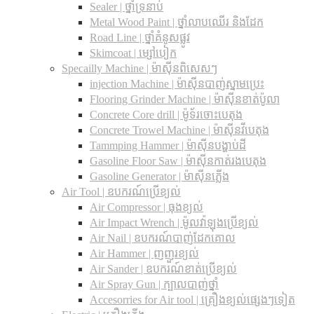
Sealer | ថ្នាំទ្រនាប់
Metal Wood Paint | ថ្នាំលាបឈើរ និងដែក
Road Line | ថ្នាំគំនូសផ្លូវ
Skimcoat | ម្សៅបៀក
Specailly Machine | ម៉ាស៊ីនពិសេសៗ
injection Machine | ម៉ាស៊ីនបាញ់ស្នាមប្រេះ
Flooring Grinder Machine | ម៉ាស៊ីនខាត់ប៉ូលា
Concrete Core drill | ម៉ូទ័រចោះបេតុង
Concrete Trowel Machine | ម៉ាស៊ីនវីបេតុង
Tammping Hammer | ម៉ាស៊ីនបង្ហាប់ដី
Gasoline Floor Saw | ម៉ាស៊ីនកាត់រងបេតុង
Gasoline Generator | ម៉ាស៊ីនភ្លើង
Air Tool | ឧបករណ៍ប្រើខ្យល់
Air Compressor | ធុងខ្យល់
Air Impact Wrench | ម៉ូលវ៉ាឡុងប្រើខ្យល់
Air Nail | ឧបករណ៍បាញ់ដែកគោល
Air Hammer | ញញួរខ្យល់
Air Sander | ឧបករណ៍ខាត់ប្រើខ្យល់
Air Spray Gun | ក្បាលបាញ់ថ្នាំ
Accesorries for Air tool | គ្រឿងខ្យល់ផ្សេងៗទៀត