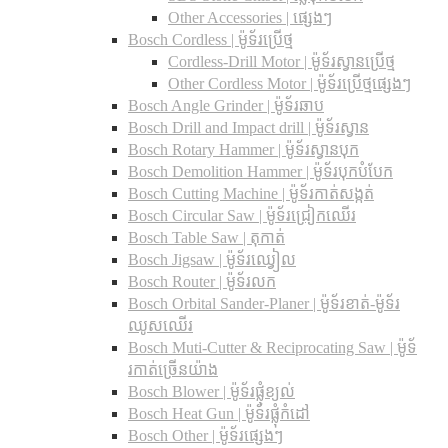
Other Accessories | ផ្សេងៗ
Bosch Cordless | ម៉ូទ័រប្រើថ្ម
Cordless-Drill Motor | ម៉ូទ័រស្វានប្រើថ្ម
Other Cordless Motor | ម៉ូទ័រប្រើថ្មផ្សេងៗ
Bosch Angle Grinder | ម៉ូទ័រឆាប
Bosch Drill and Impact drill | ម៉ូទ័រស្វាន
Bosch Rotary Hammer | ម៉ូទ័រស្វានបុក
Bosch Demolition Hammer | ម៉ូទ័របុកបំបែក
Bosch Cutting Machine | ម៉ូទ័រកាត់សង្កត់
Bosch Circular Saw | ម៉ូទ័រជ្រៀកឈើរ
Bosch Table Saw | តុកាត់
Bosch Jigsaw | ម៉ូទ័រឈ្វៀល
Bosch Router | ម៉ូទ័រលក
Bosch Orbital Sander-Planer​ | ម៉ូទ័រខាត់-ម៉ូទ័រ
ឈូសឈើរ
Bosch Muti-Cutter & Reciprocating Saw​ | ម៉ូទ័
រកាត់ច្រើនយ៉ាង
Bosch Blower | ម៉ូទ័រផ្លុំខ្យល់
Bosch Heat Gun | ម៉ូទ័រផ្លុំកំដៅ
Bosch Other | ម៉ូទ័រផ្សេងៗ