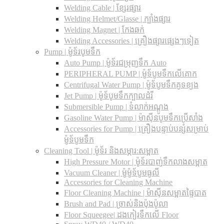
Welding Cable | ខ្សែរផ្សារ
Welding Helmet/Glasse | ក្បាំងផ្សារ
Welding Magnet | កែងឆក់
Welding Accessories | គ្រឿងផ្សារផ្សេងៗទៀត
Pump | ម៉ូទ័របូមទឹក
Auto Pump | ម៉ូទ័រជម្រុញទឹក Auto
PERIPHERAL PUMP | ម៉ូទ័បូមទឹកលើគោក
Centrifugal Water Pump | ម៉ូទ័បូមទឹកគូទខ្យង
Jet Pump | ម៉ូទ័បូមទឹកក្បាលដំរី
Submersible Pump | ទំលាក់អណ្តូង
Gasoline Water Pump | ម៉ាស៊ីនបូមទឹកប្រើសាំង
Accessories for Pump | គ្រឿងបន្ទាប់បន្សំសម្រាប់
ម៉ូទ័បូមទឹក
Cleaning Tool | ម៉ូទ័រ និងសម្ភារ:សម្អាត
High Pressure Motor | ម៉ូទ័របាញ់ទឹកលាងសម្អាត
Vacuum Cleaner | ម៉ូម៉ូទ័បូមធូលី
Accessories for Cleaning Machine
Floor Cleaning Machine | ម៉ាស៊ីនសម្អាតផ្ទៃបាត
Brush and Pad | ច្រាស់និងប៉ុងប៉ូលា
Floor Squeegee| ដងកៀរទឺកលើ Floor