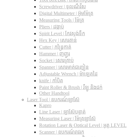
Screwdriver | ទុលណឺវីស
Digital Multimeter | អ៊ូមម៉ែត្រ
Measuring Tools | ម៉ែត្រ
Pliers | ដង្កាប់
Spirit Level | កែវស្ទង់ទឹក
Hex Key | សោរតាន់
Cutter | កន្រ្តៃកាត់
Hammer | ញញួរ
Socket | សោរគ្រាប់
Spanner |​ សោរមាត់ជញ្ជៀន
Adjustable Wrench |​ ម៉ាឡេតដៃ
knife | កាំបិត
Paint Roller & Brush | រឺឡូ និងជក់
Other Handtool
Laser Tool | ឧបករណ៍ឡាស៊ែ
Kapro
Line Laser | ឡាស៊ែបន្ទាត់
Measuring Laser | ម៉ែត្រឡាស៊ែ
Rotation Laser & Optical Level | អូតូ LEVEL
Scanner | ឧបករណ៍រាវរក