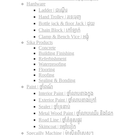
Hardware
Ladder | ជណ្តើរ
Hand Trolley | រទេះរុញ
Bottle jack & floor Jack​ | ដូយ
Chain Block | កៅឡាក់
Clamp & Bench Vice | អង្គុំ
Sika Products
Concrete
Building Finishing
Referbishment
Waterproofing
Flooring
Roofing
Sealing & Bonding
Paint | ថ្នាំពណ៍
Interior Paint | ថ្នាំលាបខាងក្នុង
Exterior Paint | ថ្នាំលាបខាងក្រៅ
Sealer | ថ្នាំទ្រនាប់
Metal Wood Paint | ថ្នាំលាបឈើរ និងដែក
Road Line | ថ្នាំគំនូសផ្លូវ
Skimcoat | ម្សៅបៀក
Specailly Machine | ម៉ាស៊ីនពិសេសៗ