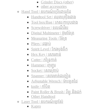
Grinder Discs (other)
other accessories
Hand Tool | ឧបករណ៍ប្រើដោយដៃ
Handtool Set | ឈុតគ្រឿងជាង
Tool box/Bag | កេស/កាបូបជាង
Screwdriver | ទុលណឺវីស
Digital Multimeter | អ៊ូមម៉ែត្រ
Measuring Tools | ម៉ែត្រ
Pliers | ដង្កាប់
Spirit Level | កែវស្ទង់ទឹក
Hex Key | សោរតាន់
Cutter | កន្រ្តៃកាត់
Hammer | ញញួរ
Socket | សោរគ្រាប់
Spanner |​ សោរមាត់ជញ្ជៀន
Adjustable Wrench |​ ម៉ាឡេតដៃ
knife | កាំបិត
Paint Roller & Brush | រឺឡូ និងជក់
Other Handtool
Laser Tool | ឧបករណ៍ឡាស៊ែ
Kapro