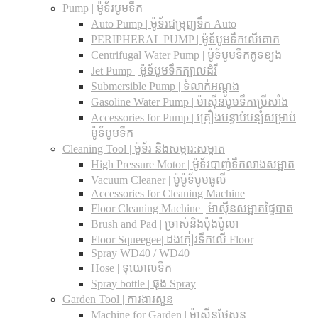
Pump | ម៉ូទ័របូមទឹក
Auto Pump | ម៉ូទ័រជម្រុញទឹក Auto
PERIPHERAL PUMP | ម៉ូទ័បូមទឹកលើគោក
Centrifugal Water Pump | ម៉ូទ័បូមទឹកគូទខ្យង
Jet Pump | ម៉ូទ័បូមទឹកក្បាលដំរី
Submersible Pump | ទំលាក់អណ្តូង
Gasoline Water Pump | ម៉ាស៊ីនបូមទឹកប្រើសាំង
Accessories for Pump | គ្រឿងបន្ទាប់បន្សំសម្រាប់
ម៉ូទ័បូមទឹក
Cleaning Tool | ម៉ូទ័រ និងសម្ភារ:សម្អាត
High Pressure Motor | ម៉ូទ័របាញ់ទឹកលាងសម្អាត
Vacuum Cleaner | ម៉ូម៉ូទ័បូមធូលី
Accessories for Cleaning Machine
Floor Cleaning Machine | ម៉ាស៊ីនសម្អាតផ្ទៃបាត
Brush and Pad | ច្រាស់និងប៉ុងប៉ូលា
Floor Squeegee| ដងកៀរទឺកលើ Floor
Spray WD40 / WD40
Hose | ទុយោលទឹក
Spray bottle | ធុង Spray
Garden Tool | ការងារសួន
Machine for Garden | ម៉ាស៊ីនថែសួន