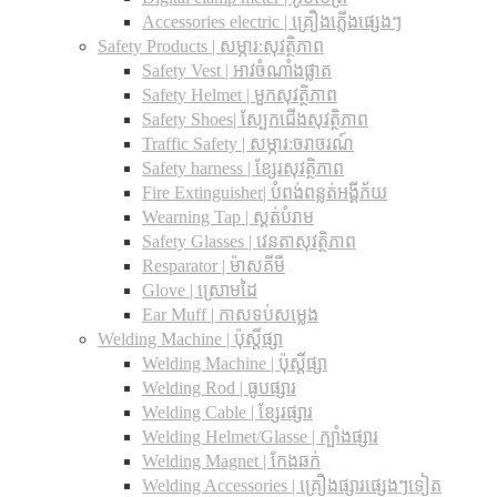
Accessories electric | គ្រឿងភ្លើងផ្សេងៗ
Safety Products | សម្ភារ:សុវត្ថិភាព
Safety Vest | អាវចំណាំងផ្លាត
Safety Helmet | មួកសុវត្ថិភាព
Safety Shoes| ស្បែកជើងសុវត្ថិភាព
Traffic Safety​ | សម្ភារ:ចរាចរណ៍
Safety harness | ខ្សែរសុវត្ថិភាព
Fire Extinguisher| បំពង់ពន្លត់អង្គីភ័យ
Wearning Tap | ស្គត់បំរាម
Safety Glasses | វេនតាសុវត្ថិភាព
Resparator | ម៉ាសគីមី
Glove | ស្រោមដៃ
Ear Muff | កាសទប់សម្លេង
Welding Machine | ប៉ុស្តិ៍ផ្សា
Welding Machine | ប៉ុស្តិ៍ផ្សា
Welding Rod | ធូបផ្សារ
Welding Cable | ខ្សែរផ្សារ
Welding Helmet/Glasse | ក្បាំងផ្សារ
Welding Magnet | កែងឆក់
Welding Accessories | គ្រឿងផ្សារផ្សេងៗទៀត