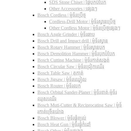
SDS Stone Chiset |​ ផ្លែបុកបំបែក
Other Accessories | ផ្សេងៗ
Bosch Cordless | ម៉ូទ័រប្រើថ្ម
Cordless-Drill Motor | ម៉ូទ័រស្វានប្រើថ្ម
Other Cordless Motor | ម៉ូទ័រប្រើថ្មផ្សេងៗ
Bosch Angle Grinder | ម៉ូទ័រឆាប
Bosch Drill and Impact drill | ម៉ូទ័រស្វាន
Bosch Rotary Hammer | ម៉ូទ័រស្វានបុក
Bosch Demolition Hammer | ម៉ូទ័របុកបំបែក
Bosch Cutting Machine | ម៉ូទ័រកាត់សង្កត់
Bosch Circular Saw | ម៉ូទ័រជ្រៀកឈើរ
Bosch Table Saw | តុកាត់
Bosch Jigsaw | ម៉ូទ័រឈ្វៀល
Bosch Router | ម៉ូទ័រលក
Bosch Orbital Sander-Planer​ | ម៉ូទ័រខាត់-ម៉ូទ័រ
ឈូសឈើរ
Bosch Muti-Cutter & Reciprocating Saw​ | ម៉ូទ័
រកាត់ច្រើនយ៉ាង
Bosch Blower | ម៉ូទ័រផ្លុំខ្យល់
Bosch Heat Gun | ម៉ូទ័រផ្លុំកំដៅ
Bosch Other | ម៉ូទ័រផ្សេងៗ