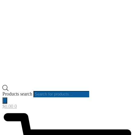
Products search
$
0.00
0