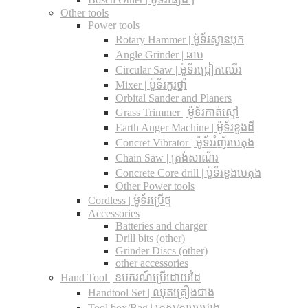
Other tools
Power tools
Rotary Hammer | ម៉ូទ័រស្វានបុក
Angle Grinder | ឆាប
Circular Saw​ | ម៉ូទ័រជ្រៀកឈើរ
Mixer | ម៉ូទ័រកូរថ្នាំ
Orbital Sander and Planers
Grass Trimmer | ម៉ូទ័រកាត់ស្មៅ
Earth Auger Machine | ម៉ូទ័រខួងដី
Concret Vibrator | ម៉ូទ័ររំញ័របេតុង
Chain Saw | ត្រង់សាណ័រ
Concrete Core drill | ម៉ូទ័រខួងបេតុង
Other Power tools
Cordless​ | ម៉ូទ័រប្រើថ្ម
Accessories
Batteries and charger
Drill bits (other)
Grinder Discs (other)
other accessories
Hand Tool | ឧបករណ៍ប្រើដោយដៃ
Handtool Set | ឈុតគ្រឿងជាង
Tool box/Bag | កេស/កាបូបជាង