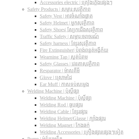
Accessories electric | គ្រឿងភ្លើងផ្សេងៗ
Safety Products | សម្ភារ:សុវត្ថិភាព
Safety Vest | អាវចំណាំងផ្លាត
Safety Helmet | មួកសុវត្ថិភាព
Safety Shoes| ស្បែកជើងសុវត្ថិភាព
Traffic Safety​ | សម្ភារ:ចរាចរណ៍
Safety harness | ខ្សែរសុវត្ថិភាព
Fire Extinguisher| បំពង់ពន្លត់អង្គីភ័យ
Wearning Tap | ស្គត់បំរាម
Safety Glasses | វេនតាសុវត្ថិភាព
Resparator | ម៉ាសគីមី
Glove | ស្រោមដៃ
Ear Muff | កាសទប់សម្លេង
Welding Machine | ប៉ុស្តិ៍ផ្សា
Welding Machine | ប៉ុស្តិ៍ផ្សា
Welding Rod | ធូបផ្សារ
Welding Cable | ខ្សែរផ្សារ
Welding Helmet/Glasse | ក្បាំងផ្សារ
Welding Magnet | កែងឆក់
Welding Accessories | គ្រឿងផ្សារផ្សេងៗទៀត
Pump | ម៉ូទ័របូមទឹក