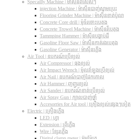
Specailly Machine | ម៉ាស៊ីនពិសេសៗ
injection Machine | ម៉ាស៊ីនបាញ់ស្នាមប្រេះ
Flooring Grinder Machine | ម៉ាស៊ីនខាត់ប៉ូលា
Concrete Core drill | ម៉ូទ័រចោះបេតុង
Concrete Trowel Machine | ម៉ាស៊ីនវីបេតុង
Tammping Hammer | ម៉ាស៊ីនបង្ហាប់ដី
Gasoline Floor Saw | ម៉ាស៊ីនកាត់រងបេតុង
Gasoline Generator | ម៉ាស៊ីនភ្លើង
Air Tool | ឧបករណ៍ប្រើខ្យល់
Air Compressor | ធុងខ្យល់
Air Impact Wrench | ម៉ូលវ៉ាឡុងប្រើខ្យល់
Air Nail | ឧបករណ៍បាញ់ដែកគោល
Air Hammer | ញញួរខ្យល់
Air Sander | ឧបករណ៍ខាត់ប្រើខ្យល់
Air Spray Gun | ក្បាលបាញ់ថ្នាំ
Accesorries for Air tool | គ្រឿងខ្យល់ផ្សេងៗទៀត
Electric | គ្រឿងភ្លើង
LED | ហ្វា
Extension | ព្រីភ្លើង
Wire | ខ្សែរភ្លើង
Digital clamp meter | អ៊ូមម៉ែត្រ