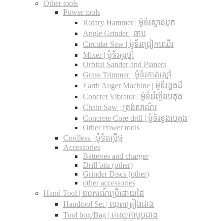
Other tools
Power tools
Rotary Hammer | ម៉ូទ័រស្វានបុក
Angle Grinder | ឆាប
Circular Saw​ | ម៉ូទ័រជ្រៀកឈើរ
Mixer | ម៉ូទ័រកូរថ្នាំ
Orbital Sander and Planers
Grass Trimmer | ម៉ូទ័រកាត់ស្មៅ
Earth Auger Machine | ម៉ូទ័រខួងដី
Concret Vibrator | ម៉ូទ័ររំញ័របេតុង
Chain Saw | ត្រង់សាណ័រ
Concrete Core drill | ម៉ូទ័រខួងបេតុង
Other Power tools
Cordless​ | ម៉ូទ័រប្រើថ្ម
Accessories
Batteries and charger
Drill bits (other)
Grinder Discs (other)
other accessories
Hand Tool | ឧបករណ៍ប្រើដោយដៃ
Handtool Set | ឈុតគ្រឿងជាង
Tool box/Bag | កេស/កាបូបជាង