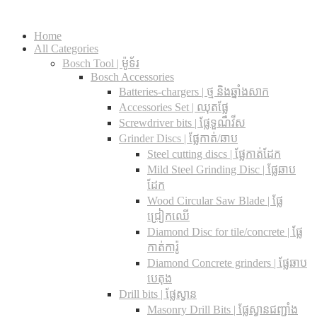
Home
All Categories
Bosch Tool | ម៉ូទ័រ
Bosch Accessories
Batteries-chargers | ថ្ម និងឆ្នាំងសាក
Accessories Set | ឈុតផ្លែ
Screwdriver bits | ផ្លែទួណឺវីស
Grinder Discs |​ ផ្លែកាត់/ឆាប
Steel cutting discs |​ ផ្លែកាត់ដែក
Mild Steel Grinding Disc | ផ្លែឆាប
ដែក
Wood Circular Saw Blade | ផ្លែ
ជ្រៀកឈើ
Diamond Disc for tile/concrete​ | ផ្លែ
កាត់ការ៉ូ
Diamond Concrete grinders | ផ្លែឆាប
បេតុង
Drill bits |​ ផ្លែស្វាន
Masonry Drill Bits |​ ផ្លែស្វានជញ្ជាំង