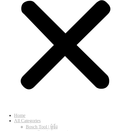
Home
All Categories
Bosch Tool | ម៉ូទ័រ