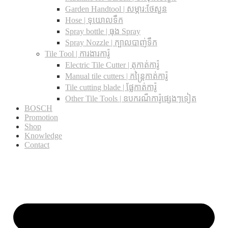
Garden Handtool | សម្ភារ:ថែសួន
Hose | ទុយោលទឹក
Spray bottle | ធុង Spray
Spray Nozzle | ក្បាលបាញ់ទឹក
Tile Tool | ការងារការ៉ូ
Electric Tile Cutter | តុកាត់ការ៉ូ
Manual tile cutters | កន្ត្រៃកាត់ការ៉ូ
Tile cutting blade | ផ្លែកាត់ការ៉ូ
Other Tile Tools | ឧបករណ៏ការ៉ូផ្សេងៗទៀត
BOSCH
Promotion
Shop
Knowledge
Contact