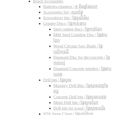
Bosch Accessories
Batteries-chargers | ថ្ម និងឆ្នាំងសាក
Accessories Set | ឈុតផ្លែ
Screwdriver bits | ផ្លែទួណឺវីស
Grinder Discs |​ ផ្លែកាត់/ឆាប
Steel cutting discs |​ ផ្លែកាត់ដែក
Mild Steel Grinding Disc | ផ្លែឆាប
ដែក
Wood Circular Saw Blade | ផ្លែ
ជ្រៀកឈើ
Diamond Disc for tile/concrete​ | ផ្លែ
កាត់ការ៉ូ
Diamond Concrete grinders | ផ្លែឆាប
បេតុង
Drill bits |​ ផ្លែស្វាន
Masonry Drill Bits |​ ផ្លែស្វានជញ្ជាំង
ឥដ្ឋ
Concrete Drill bits |​ ផ្លែស្វានបេតុង
Metal Drill bits |​ ផ្លែស្វានដែក
Drill bits for wood |​ ផ្លែស្វានឈើរ
SDS Stone Chiset |​ ផ្លែបុកបំបែក