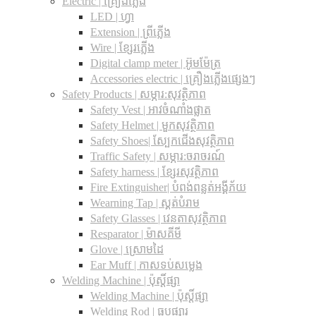
Electric | គ្រឿងភ្លើង
LED | ហ្វា
Extension | ព្រីភ្លើង
Wire | ខ្សែរភ្លើង
Digital clamp meter | អ៊ូមម៉ែត្រ
Accessories electric | គ្រឿងភ្លើងផ្សេងៗ
Safety Products | សម្ភារ:សុវត្ថិភាព
Safety Vest | អាវចំណាំងផ្លាត
Safety Helmet | មួកសុវត្ថិភាព
Safety Shoes| ស្បែកជើងសុវត្ថិភាព
Traffic Safety​ | សម្ភារ:ចរាចរណ៍
Safety harness | ខ្សែរសុវត្ថិភាព
Fire Extinguisher| បំពង់ពន្លត់អង្គីភ័យ
Wearning Tap | ស្គត់បំរាម
Safety Glasses | វេនតាសុវត្ថិភាព
Resparator | ម៉ាសគីមី
Glove | ស្រោមដៃ
Ear Muff | កាសទប់សម្លេង
Welding Machine | ប៉ុស្តិ៍ផ្សា
Welding Machine | ប៉ុស្តិ៍ផ្សា
Welding Rod | ធូបផ្សារ