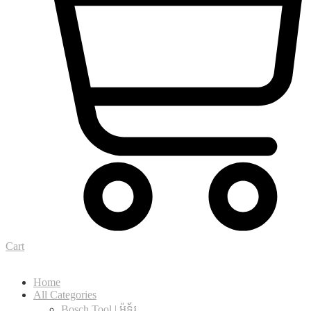
Cart
Home
All Categories
Bosch Tool | ម៉ូទ័រ