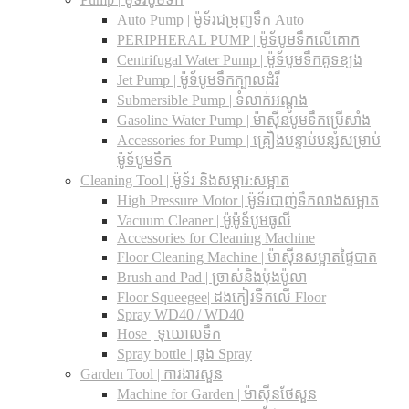
Auto Pump | ម៉ូទ័រជម្រុញទឹក Auto
PERIPHERAL PUMP | ម៉ូទ័បូមទឹកលើគោក
Centrifugal Water Pump | ម៉ូទ័បូមទឹកគូទខ្យង
Jet Pump | ម៉ូទ័បូមទឹកក្បាលដំរី
Submersible Pump | ទំលាក់អណ្តូង
Gasoline Water Pump | ម៉ាស៊ីនបូមទឹកប្រើសាំង
Accessories for Pump | គ្រឿងបន្ទាប់បន្សំសម្រាប់
ម៉ូទ័បូមទឹក
Cleaning Tool | ម៉ូទ័រ និងសម្ភារ:សម្អាត
High Pressure Motor | ម៉ូទ័របាញ់ទឹកលាងសម្អាត
Vacuum Cleaner | ម៉ូម៉ូទ័បូមធូលី
Accessories for Cleaning Machine
Floor Cleaning Machine | ម៉ាស៊ីនសម្អាតផ្ទៃបាត
Brush and Pad | ច្រាស់និងប៉ុងប៉ូលា
Floor Squeegee| ដងកៀរទឺកលើ Floor
Spray WD40 / WD40
Hose | ទុយោលទឹក
Spray bottle | ធុង Spray
Garden Tool | ការងារសួន
Machine for Garden | ម៉ាស៊ីនថែសួន