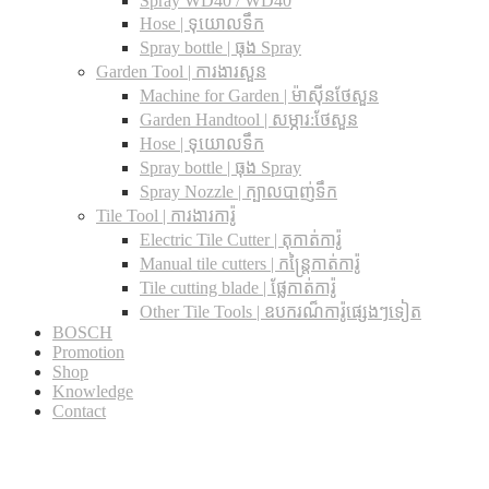
Spray WD40 / WD40
Hose | ទុយោលទឹក
Spray bottle | ធុង Spray
Garden Tool | ការងារសួន
Machine for Garden | ម៉ាស៊ីនថែសួន
Garden Handtool | សម្ភារ:ថែសួន
Hose | ទុយោលទឹក
Spray bottle | ធុង Spray
Spray Nozzle | ក្បាលបាញ់ទឹក
Tile Tool | ការងារការ៉ូ
Electric Tile Cutter | តុកាត់ការ៉ូ
Manual tile cutters | កន្ត្រៃកាត់ការ៉ូ
Tile cutting blade | ផ្លែកាត់ការ៉ូ
Other Tile Tools | ឧបករណ៏ការ៉ូផ្សេងៗទៀត
BOSCH
Promotion
Shop
Knowledge
Contact