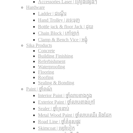
Accessories Laser | គ្រឿងផ្សេងៗ
Hardware
Ladder | ជណ្តើរ
Hand Trolley | រទេះរុញ
Bottle jack & floor Jack​ | ដូយ
Chain Block | កៅឡាក់
Clamp & Bench Vice | អង្គុំ
Sika Products
Concrete
Building Finishing
Referbishment
Waterproofing
Flooring
Roofing
Sealing & Bonding
Paint | ថ្នាំពណ៍
Interior Paint | ថ្នាំលាបខាងក្នុង
Exterior Paint | ថ្នាំលាបខាងក្រៅ
Sealer | ថ្នាំទ្រនាប់
Metal Wood Paint | ថ្នាំលាបឈើរ និងដែក
Road Line | ថ្នាំគំនូសផ្លូវ
Skimcoat | ម្សៅបៀក