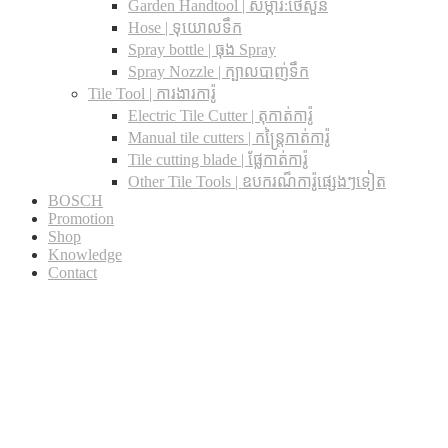
Garden Handtool | សម្ភារ:ថែសួន
Hose | ទុយោលទឹក
Spray bottle | ធុង Spray
Spray Nozzle | ក្បាលបាញ់ទឹក
Tile Tool | ការងារការ៉ូ
Electric Tile Cutter | តុកាត់ការ៉ូ
Manual tile cutters | កន្ត្រៃកាត់ការ៉ូ
Tile cutting blade | ផ្លែកាត់ការ៉ូ
Other Tile Tools | ឧបករណ៏ការ៉ូផ្សេងៗទៀត
BOSCH
Promotion
Shop
Knowledge
Contact