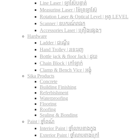
Line Laser | ឡាស៊ែបន្ទាត់
Measuring Laser | ម៉ែត្រឡាស៊ែ
Rotation Laser & Optical Level | អូតូ LEVEL
Scanner | ឧបករណ៍រាវរក
Accessories Laser | គ្រឿងផ្សេងៗ
Hardware
Ladder | ជណ្តើរ
Hand Trolley | រទេះរុញ
Bottle jack & floor Jack​ | ដូយ
Chain Block | កៅឡាក់
Clamp & Bench Vice | អង្គុំ
Sika Products
Concrete
Building Finishing
Referbishment
Waterproofing
Flooring
Roofing
Sealing & Bonding
Paint | ថ្នាំពណ៍
Interior Paint | ថ្នាំលាបខាងក្នុង
Exterior Paint | ថ្នាំលាបខាងក្រៅ