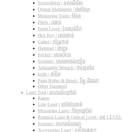
Screwdriver | ទុលណឺវីស
Digital Multimeter | អ៊ូមម៉ែត្រ
Measuring Tools | ម៉ែត្រ
Pliers | ដង្កាប់
Spirit Level | កែវស្ទង់ទឹក
Hex Key | សោរតាន់
Cutter | កន្រ្តៃកាត់
Hammer | ញញួរ
Socket | សោរគ្រាប់
Spanner |​ សោរមាត់ជញ្ជៀន
Adjustable Wrench |​ ម៉ាឡេតដៃ
knife | កាំបិត
Paint Roller & Brush | រឺឡូ និងជក់
Other Handtool
Laser Tool | ឧបករណ៍ឡាស៊ែ
Kapro
Line Laser | ឡាស៊ែបន្ទាត់
Measuring Laser | ម៉ែត្រឡាស៊ែ
Rotation Laser & Optical Level | អូតូ LEVEL
Scanner | ឧបករណ៍រាវរក
Accessories Laser | គ្រឿងផ្សេងៗ