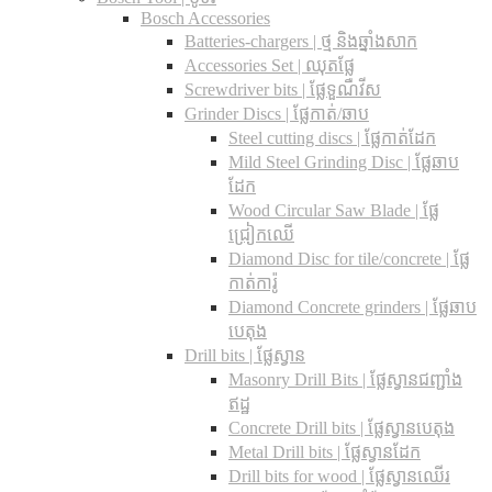
Bosch Accessories
Batteries-chargers | ថ្ម និងឆ្នាំងសាក
Accessories Set | ឈុតផ្លែ
Screwdriver bits | ផ្លែទួណឺវីស
Grinder Discs |​ ផ្លែកាត់/ឆាប
Steel cutting discs |​ ផ្លែកាត់ដែក
Mild Steel Grinding Disc | ផ្លែឆាប
ដែក
Wood Circular Saw Blade | ផ្លែ
ជ្រៀកឈើ
Diamond Disc for tile/concrete​ | ផ្លែ
កាត់ការ៉ូ
Diamond Concrete grinders | ផ្លែឆាប
បេតុង
Drill bits |​ ផ្លែស្វាន
Masonry Drill Bits |​ ផ្លែស្វានជញ្ជាំង
ឥដ្ឋ
Concrete Drill bits |​ ផ្លែស្វានបេតុង
Metal Drill bits |​ ផ្លែស្វានដែក
Drill bits for wood |​ ផ្លែស្វានឈើរ