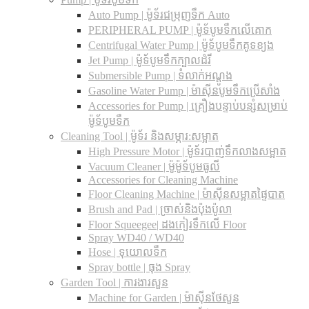
Auto Pump | ម៉ូទ័រជម្រុញទឹក Auto
PERIPHERAL PUMP | ម៉ូទ័បូមទឹកលើគោក
Centrifugal Water Pump | ម៉ូទ័បូមទឹកគូទខ្យង
Jet Pump | ម៉ូទ័បូមទឹកក្បាលដំរី
Submersible Pump | ទំលាក់អណ្តូង
Gasoline Water Pump | ម៉ាស៊ីនបូមទឹកប្រើសាំង
Accessories for Pump | គ្រឿងបន្ទាប់បន្សំសម្រាប់
ម៉ូទ័បូមទឹក
Cleaning Tool | ម៉ូទ័រ និងសម្ភារ:សម្អាត
High Pressure Motor | ម៉ូទ័របាញ់ទឹកលាងសម្អាត
Vacuum Cleaner | ម៉ូម៉ូទ័បូមធូលី
Accessories for Cleaning Machine
Floor Cleaning Machine | ម៉ាស៊ីនសម្អាតផ្ទៃបាត
Brush and Pad | ច្រាស់និងប៉ុងប៉ូលា
Floor Squeegee| ដងកៀរទឺកលើ Floor
Spray WD40 / WD40
Hose | ទុយោលទឹក
Spray bottle | ធុង Spray
Garden Tool | ការងារសួន
Machine for Garden | ម៉ាស៊ីនថែសួន