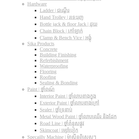
Hardware
Ladder | ជណ្តើរ
Hand Trolley | រទេះរុញ
Bottle jack & floor Jack​ | ដូយ
Chain Block | កៅឡាក់
Clamp & Bench Vice | អង្គុំ
Sika Products
Concrete
Building Finishing
Referbishment
Waterproofing
Flooring
Roofing
Sealing & Bonding
Paint | ថ្នាំពណ៍
Interior Paint | ថ្នាំលាបខាងក្នុង
Exterior Paint | ថ្នាំលាបខាងក្រៅ
Sealer | ថ្នាំទ្រនាប់
Metal Wood Paint | ថ្នាំលាបឈើរ និងដែក
Road Line | ថ្នាំគំនូសផ្លូវ
Skimcoat | ម្សៅបៀក
Specailly Machine | ម៉ាស៊ីនពិសេសៗ