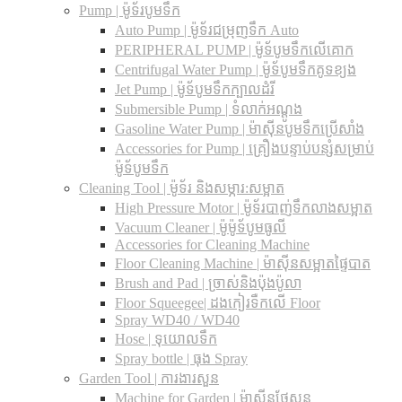
Pump | ម៉ូទ័របូមទឹក
Auto Pump | ម៉ូទ័រជម្រុញទឹក Auto
PERIPHERAL PUMP | ម៉ូទ័បូមទឹកលើគោក
Centrifugal Water Pump | ម៉ូទ័បូមទឹកគូទខ្យង
Jet Pump | ម៉ូទ័បូមទឹកក្បាលដំរី
Submersible Pump | ទំលាក់អណ្តូង
Gasoline Water Pump | ម៉ាស៊ីនបូមទឹកប្រើសាំង
Accessories for Pump | គ្រឿងបន្ទាប់បន្សំសម្រាប់
ម៉ូទ័បូមទឹក
Cleaning Tool | ម៉ូទ័រ និងសម្ភារ:សម្អាត
High Pressure Motor | ម៉ូទ័របាញ់ទឹកលាងសម្អាត
Vacuum Cleaner | ម៉ូម៉ូទ័បូមធូលី
Accessories for Cleaning Machine
Floor Cleaning Machine | ម៉ាស៊ីនសម្អាតផ្ទៃបាត
Brush and Pad | ច្រាស់និងប៉ុងប៉ូលា
Floor Squeegee| ដងកៀរទឺកលើ Floor
Spray WD40 / WD40
Hose | ទុយោលទឹក
Spray bottle | ធុង Spray
Garden Tool | ការងារសួន
Machine for Garden | ម៉ាស៊ីនថែសួន