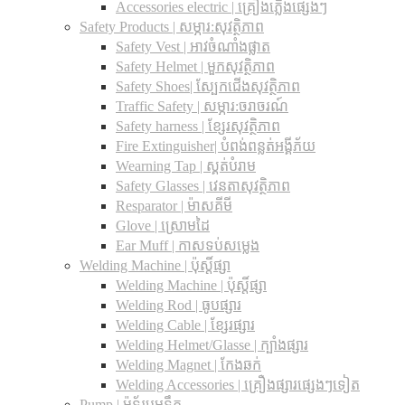
Accessories electric | គ្រឿងភ្លើងផ្សេងៗ
Safety Products | សម្ភារ:សុវត្ថិភាព
Safety Vest | អាវចំណាំងផ្លាត
Safety Helmet | មួកសុវត្ថិភាព
Safety Shoes| ស្បែកជើងសុវត្ថិភាព
Traffic Safety​ | សម្ភារ:ចរាចរណ៍
Safety harness | ខ្សែរសុវត្ថិភាព
Fire Extinguisher| បំពង់ពន្លត់អង្គីភ័យ
Wearning Tap | ស្គត់បំរាម
Safety Glasses | វេនតាសុវត្ថិភាព
Resparator | ម៉ាសគីមី
Glove | ស្រោមដៃ
Ear Muff | កាសទប់សម្លេង
Welding Machine | ប៉ុស្តិ៍ផ្សា
Welding Machine | ប៉ុស្តិ៍ផ្សា
Welding Rod | ធូបផ្សារ
Welding Cable | ខ្សែរផ្សារ
Welding Helmet/Glasse | ក្បាំងផ្សារ
Welding Magnet | កែងឆក់
Welding Accessories | គ្រឿងផ្សារផ្សេងៗទៀត
Pump | ម៉ូទ័របូមទឹក