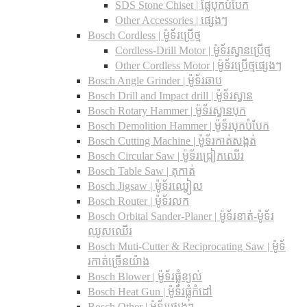
SDS Stone Chiset |​ ផ្លែបុកបំបែក
Other Accessories | ផ្សេងៗ
Bosch Cordless | ម៉ូទ័រប្រើថ្ម
Cordless-Drill Motor | ម៉ូទ័រស្វានប្រើថ្ម
Other Cordless Motor | ម៉ូទ័រប្រើថ្មផ្សេងៗ
Bosch Angle Grinder | ម៉ូទ័រឆាប
Bosch Drill and Impact drill | ម៉ូទ័រស្វាន
Bosch Rotary Hammer | ម៉ូទ័រស្វានបុក
Bosch Demolition Hammer | ម៉ូទ័របុកបំបែក
Bosch Cutting Machine | ម៉ូទ័រកាត់សង្កត់
Bosch Circular Saw | ម៉ូទ័រជ្រៀកឈើរ
Bosch Table Saw | តុកាត់
Bosch Jigsaw | ម៉ូទ័រឈ្វៀល
Bosch Router | ម៉ូទ័រលក
Bosch Orbital Sander-Planer​ | ម៉ូទ័រខាត់-ម៉ូទ័រ
ឈូសឈើរ
Bosch Muti-Cutter & Reciprocating Saw​ | ម៉ូទ័
រកាត់ច្រើនយ៉ាង
Bosch Blower | ម៉ូទ័រផ្លុំខ្យល់
Bosch Heat Gun | ម៉ូទ័រផ្លុំកំដៅ
Bosch Other | ម៉ូទ័រផ្សេងៗ