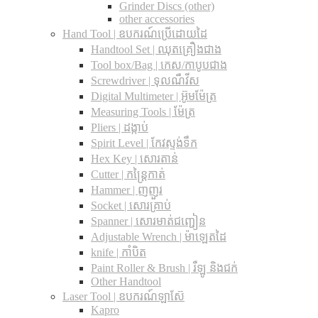
Grinder Discs (other)
other accessories
Hand Tool | ឧបករណ៍ប្រើដោយដៃ
Handtool Set | ឈុតគ្រឿងជាង
Tool box/Bag | កេស/កាបូបជាង
Screwdriver | ទុលណឺវីស
Digital Multimeter | អ៊ូមម៉ែត្រ
Measuring Tools | ម៉ែត្រ
Pliers | ដង្កាប់
Spirit Level | កែវស្ទង់ទឹក
Hex Key | សោរតាន់
Cutter | កន្រ្តៃកាត់
Hammer | ញញួរ
Socket | សោរគ្រាប់
Spanner |​ សោរមាត់ជញ្ជៀន
Adjustable Wrench |​ ម៉ាឡេតដៃ
knife | កាំបិត
Paint Roller & Brush | រឺឡូ និងជក់
Other Handtool
Laser Tool | ឧបករណ៍ឡាស៊ែ
Kapro