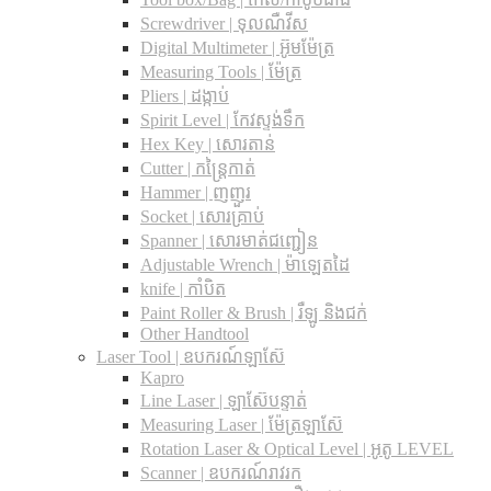
Screwdriver | ទុលណឺវីស
Digital Multimeter | អ៊ូមម៉ែត្រ
Measuring Tools | ម៉ែត្រ
Pliers | ដង្កាប់
Spirit Level | កែវស្ទង់ទឹក
Hex Key | សោរតាន់
Cutter | កន្រ្តៃកាត់
Hammer | ញញួរ
Socket | សោរគ្រាប់
Spanner |​ សោរមាត់ជញ្ជៀន
Adjustable Wrench |​ ម៉ាឡេតដៃ
knife | កាំបិត
Paint Roller & Brush | រឺឡូ និងជក់
Other Handtool
Laser Tool | ឧបករណ៍ឡាស៊ែ
Kapro
Line Laser | ឡាស៊ែបន្ទាត់
Measuring Laser | ម៉ែត្រឡាស៊ែ
Rotation Laser & Optical Level | អូតូ LEVEL
Scanner | ឧបករណ៍រាវរក