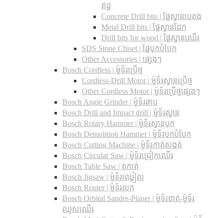
ឥដ្ឋ
Concrete Drill bits |​ ផ្លែស្វានបេតុង
Metal Drill bits |​ ផ្លែស្វានដែក
Drill bits for wood |​ ផ្លែស្វានឈើរ
SDS Stone Chiset |​ ផ្លែបុកបំបែក
Other Accessories | ផ្សេងៗ
Bosch Cordless | ម៉ូទ័រប្រើថ្ម
Cordless-Drill Motor | ម៉ូទ័រស្វានប្រើថ្ម
Other Cordless Motor | ម៉ូទ័រប្រើថ្មផ្សេងៗ
Bosch Angle Grinder | ម៉ូទ័រឆាប
Bosch Drill and Impact drill | ម៉ូទ័រស្វាន
Bosch Rotary Hammer | ម៉ូទ័រស្វានបុក
Bosch Demolition Hammer | ម៉ូទ័របុកបំបែក
Bosch Cutting Machine | ម៉ូទ័រកាត់សង្កត់
Bosch Circular Saw | ម៉ូទ័រជ្រៀកឈើរ
Bosch Table Saw | តុកាត់
Bosch Jigsaw | ម៉ូទ័រឈ្វៀល
Bosch Router | ម៉ូទ័រលក
Bosch Orbital Sander-Planer​ | ម៉ូទ័រខាត់-ម៉ូទ័រ
ឈូសឈើរ