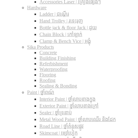
Accessories Laser | គ្រឿងផ្សេងៗ
Hardware
Ladder | ជណ្តើរ
Hand Trolley | រទេះរុញ
Bottle jack & floor Jack​ | ដូយ
Chain Block | កៅឡាក់
Clamp & Bench Vice | អង្គុំ
Sika Products
Concrete
Building Finishing
Referbishment
Waterproofing
Flooring
Roofing
Sealing & Bonding
Paint | ថ្នាំពណ៍
Interior Paint | ថ្នាំលាបខាងក្នុង
Exterior Paint | ថ្នាំលាបខាងក្រៅ
Sealer | ថ្នាំទ្រនាប់
Metal Wood Paint | ថ្នាំលាបឈើរ និងដែក
Road Line | ថ្នាំគំនូសផ្លូវ
Skimcoat | ម្សៅបៀក