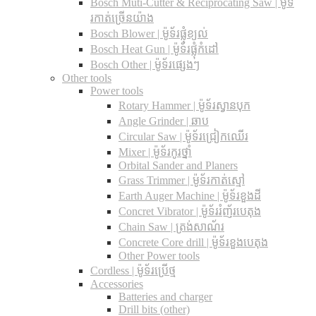
Bosch Muti-Cutter & Reciprocating Saw​ | ម៉ូទ័
រកាត់ច្រើនយ៉ាង
Bosch Blower | ម៉ូទ័រផ្លុំខ្យល់
Bosch Heat Gun | ម៉ូទ័រផ្លុំកំដៅ
Bosch Other | ម៉ូទ័រផ្សេងៗ
Other tools
Power tools
Rotary Hammer | ម៉ូទ័រស្វានបុក
Angle Grinder | ឆាប
Circular Saw​ | ម៉ូទ័រជ្រៀកឈើរ
Mixer | ម៉ូទ័រកូរថ្នាំ
Orbital Sander and Planers
Grass Trimmer | ម៉ូទ័រកាត់ស្មៅ
Earth Auger Machine | ម៉ូទ័រខួងដី
Concret Vibrator | ម៉ូទ័ររំញ័របេតុង
Chain Saw | ត្រង់សាណ័រ
Concrete Core drill | ម៉ូទ័រខួងបេតុង
Other Power tools
Cordless​ | ម៉ូទ័រប្រើថ្ម
Accessories
Batteries and charger
Drill bits (other)