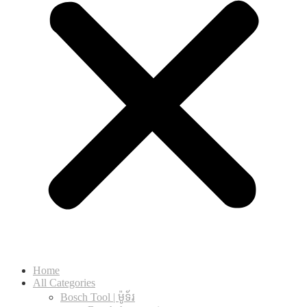
Home
All Categories
Bosch Tool | ម៉ូទ័រ