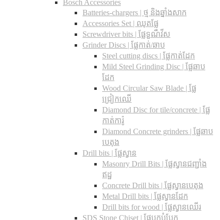
Bosch Accessories
Batteries-chargers | ថ្ម និងឆ្នាំងសាក
Accessories Set | ឈុតផ្លែ
Screwdriver bits | ផ្លែទួណឺវីស
Grinder Discs |​ ផ្លែកាត់/ឆាប
Steel cutting discs |​ ផ្លែកាត់ដែក
Mild Steel Grinding Disc | ផ្លែឆាប
ដែក
Wood Circular Saw Blade | ផ្លែ
ជ្រៀកឈើ
Diamond Disc for tile/concrete​ | ផ្លែ
កាត់ការ៉ូ
Diamond Concrete grinders | ផ្លែឆាប
បេតុង
Drill bits |​ ផ្លែស្វាន
Masonry Drill Bits |​ ផ្លែស្វានជញ្ជាំង
ឥដ្ឋ
Concrete Drill bits |​ ផ្លែស្វានបេតុង
Metal Drill bits |​ ផ្លែស្វានដែក
Drill bits for wood |​ ផ្លែស្វានឈើរ
SDS Stone Chiset |​ ផ្លែបុកបំបែក