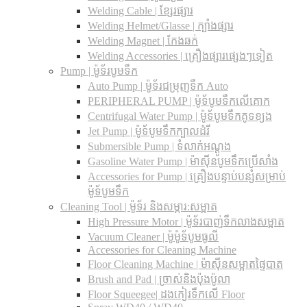
Welding Cable | ខ្សែរផ្សារ
Welding Helmet/Glasse | ក្បាំងផ្សារ
Welding Magnet | កែងឆក់
Welding Accessories | គ្រឿងផ្សារផ្សេងៗទៀត
Pump | ម៉ូទ័របូមទឹក
Auto Pump | ម៉ូទ័រជម្រុញទឹក Auto
PERIPHERAL PUMP | ម៉ូទ័បូមទឹកលើគោក
Centrifugal Water Pump | ម៉ូទ័បូមទឹកគូទខ្យង
Jet Pump | ម៉ូទ័បូមទឹកក្បាលដំរី
Submersible Pump | ទំលាក់អណ្តូង
Gasoline Water Pump | ម៉ាស៊ីនបូមទឹកប្រើសាំង
Accessories for Pump | គ្រឿងបន្ទាប់បន្សំសម្រាប់
ម៉ូទ័បូមទឹក
Cleaning Tool | ម៉ូទ័រ និងសម្ភារ:សម្អាត
High Pressure Motor | ម៉ូទ័របាញ់ទឹកលាងសម្អាត
Vacuum Cleaner | ម៉ូម៉ូទ័បូមធូលី
Accessories for Cleaning Machine
Floor Cleaning Machine | ម៉ាស៊ីនសម្អាតផ្ទៃបាត
Brush and Pad | ច្រាស់និងប៉ុងប៉ូលា
Floor Squeegee| ដងកៀរទឺកលើ Floor