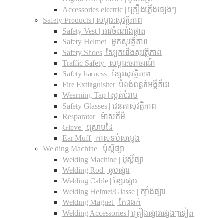
Accessories electric | គ្រឿងភ្លើងផ្សេងៗ
Safety Products | សម្ភារ:សុវត្ថិភាព
Safety Vest | អាវចំណាំងផ្លាត
Safety Helmet | មួកសុវត្ថិភាព
Safety Shoes| ស្បែកជើងសុវត្ថិភាព
Traffic Safety​ | សម្ភារ:ចរាចរណ៍
Safety harness | ខ្សែរសុវត្ថិភាព
Fire Extinguisher| បំពង់ពន្លត់អង្គីភ័យ
Wearning Tap | ស្គត់បំរាម
Safety Glasses | វេនតាសុវត្ថិភាព
Resparator | ម៉ាសគីមី
Glove | ស្រោមដៃ
Ear Muff | កាសទប់សម្លេង
Welding Machine | ប៉ុស្តិ៍ផ្សា
Welding Machine | ប៉ុស្តិ៍ផ្សា
Welding Rod | ធូបផ្សារ
Welding Cable | ខ្សែរផ្សារ
Welding Helmet/Glasse | ក្បាំងផ្សារ
Welding Magnet | កែងឆក់
Welding Accessories | គ្រឿងផ្សារផ្សេងៗទៀត