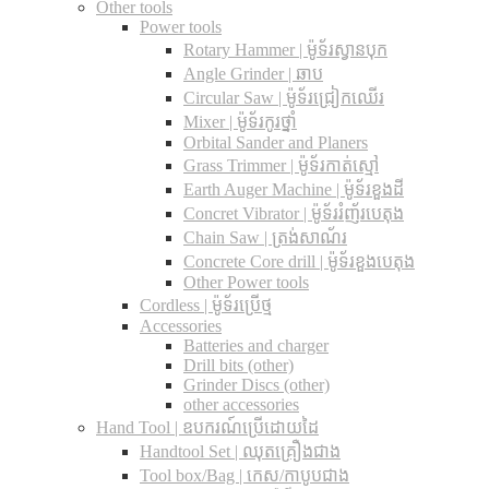
Other tools
Power tools
Rotary Hammer | ម៉ូទ័រស្វានបុក
Angle Grinder | ឆាប
Circular Saw​ | ម៉ូទ័រជ្រៀកឈើរ
Mixer | ម៉ូទ័រកូរថ្នាំ
Orbital Sander and Planers
Grass Trimmer | ម៉ូទ័រកាត់ស្មៅ
Earth Auger Machine | ម៉ូទ័រខួងដី
Concret Vibrator | ម៉ូទ័ររំញ័របេតុង
Chain Saw | ត្រង់សាណ័រ
Concrete Core drill | ម៉ូទ័រខួងបេតុង
Other Power tools
Cordless​ | ម៉ូទ័រប្រើថ្ម
Accessories
Batteries and charger
Drill bits (other)
Grinder Discs (other)
other accessories
Hand Tool | ឧបករណ៍ប្រើដោយដៃ
Handtool Set | ឈុតគ្រឿងជាង
Tool box/Bag | កេស/កាបូបជាង