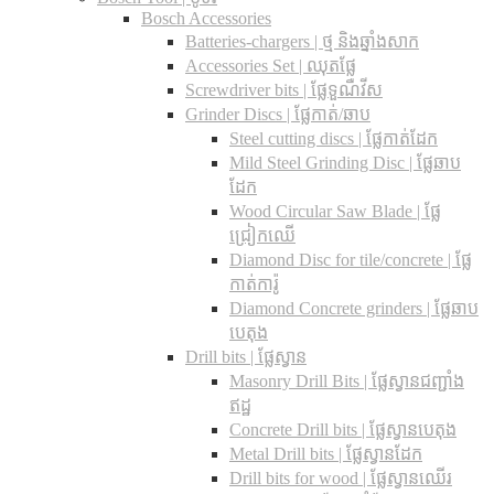
Bosch Accessories
Batteries-chargers | ថ្ម និងឆ្នាំងសាក
Accessories Set | ឈុតផ្លែ
Screwdriver bits | ផ្លែទួណឺវីស
Grinder Discs |​ ផ្លែកាត់/ឆាប
Steel cutting discs |​ ផ្លែកាត់ដែក
Mild Steel Grinding Disc | ផ្លែឆាប
ដែក
Wood Circular Saw Blade | ផ្លែ
ជ្រៀកឈើ
Diamond Disc for tile/concrete​ | ផ្លែ
កាត់ការ៉ូ
Diamond Concrete grinders | ផ្លែឆាប
បេតុង
Drill bits |​ ផ្លែស្វាន
Masonry Drill Bits |​ ផ្លែស្វានជញ្ជាំង
ឥដ្ឋ
Concrete Drill bits |​ ផ្លែស្វានបេតុង
Metal Drill bits |​ ផ្លែស្វានដែក
Drill bits for wood |​ ផ្លែស្វានឈើរ