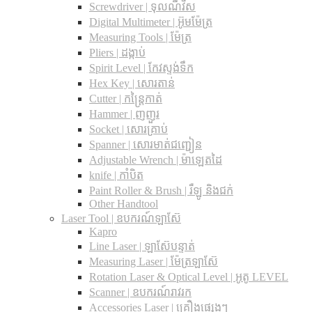
Screwdriver | ទុលណឺវីស
Digital Multimeter | អ៊ូមម៉ែត្រ
Measuring Tools | ម៉ែត្រ
Pliers | ដង្កាប់
Spirit Level | កែវស្ទង់ទឹក
Hex Key | សោរតាន់
Cutter | កន្រ្តៃកាត់
Hammer | ញញួរ
Socket | សោរគ្រាប់
Spanner |​ សោរមាត់ជញ្ជៀន
Adjustable Wrench |​ ម៉ាឡេតដៃ
knife | កាំបិត
Paint Roller & Brush | រឺឡូ និងជក់
Other Handtool
Laser Tool | ឧបករណ៍ឡាស៊ែ
Kapro
Line Laser | ឡាស៊ែបន្ទាត់
Measuring Laser | ម៉ែត្រឡាស៊ែ
Rotation Laser & Optical Level | អូតូ LEVEL
Scanner | ឧបករណ៍រាវរក
Accessories Laser | គ្រឿងផ្សេងៗ