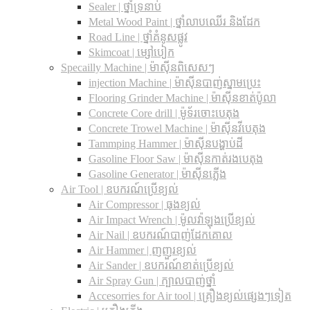
Sealer | ថ្នាំទ្រនាប់
Metal Wood Paint | ថ្នាំលាបឈើរ និងដែក
Road Line | ថ្នាំគំនូសផ្លូវ
Skimcoat | ម្សៅបៀក
Specailly Machine | ម៉ាស៊ីនពិសេសៗ
injection Machine | ម៉ាស៊ីនបាញ់ស្នាមប្រេះ
Flooring Grinder Machine | ម៉ាស៊ីនខាត់ប៉ូលា
Concrete Core drill | ម៉ូទ័រចោះបេតុង
Concrete Trowel Machine | ម៉ាស៊ីនវីបេតុង
Tammping Hammer | ម៉ាស៊ីនបង្ហាប់ដី
Gasoline Floor Saw | ម៉ាស៊ីនកាត់រងបេតុង
Gasoline Generator | ម៉ាស៊ីនភ្លើង
Air Tool | ឧបករណ៍ប្រើខ្យល់
Air Compressor | ធុងខ្យល់
Air Impact Wrench | ម៉ូលវ៉ាឡុងប្រើខ្យល់
Air Nail | ឧបករណ៍បាញ់ដែកគោល
Air Hammer | ញញួរខ្យល់
Air Sander | ឧបករណ៍ខាត់ប្រើខ្យល់
Air Spray Gun | ក្បាលបាញ់ថ្នាំ
Accesorries for Air tool | គ្រឿងខ្យល់ផ្សេងៗទៀត