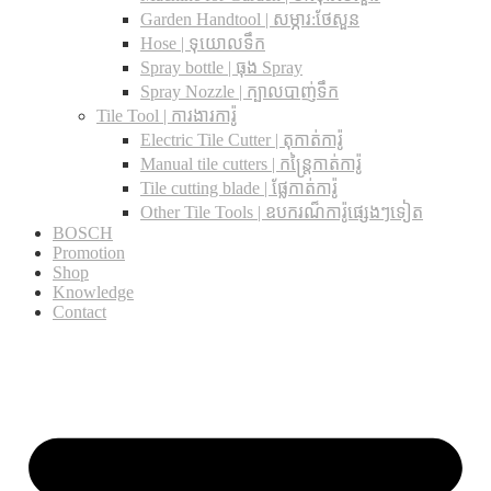
Garden Handtool | សម្ភារ:ថែសួន
Hose | ទុយោលទឹក
Spray bottle | ធុង Spray
Spray Nozzle | ក្បាលបាញ់ទឹក
Tile Tool | ការងារការ៉ូ
Electric Tile Cutter | តុកាត់ការ៉ូ
Manual tile cutters | កន្ត្រៃកាត់ការ៉ូ
Tile cutting blade | ផ្លែកាត់ការ៉ូ
Other Tile Tools | ឧបករណ៏ការ៉ូផ្សេងៗទៀត
BOSCH
Promotion
Shop
Knowledge
Contact