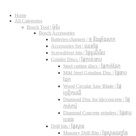
Home
All Categories
Bosch Tool | ម៉ូទ័រ
Bosch Accessories
Batteries-chargers | ថ្ម និងឆ្នាំងសាក
Accessories Set | ឈុតផ្លែ
Screwdriver bits | ផ្លែទួណឺវីស
Grinder Discs |​ ផ្លែកាត់/ឆាប
Steel cutting discs |​ ផ្លែកាត់ដែក
Mild Steel Grinding Disc | ផ្លែឆាប
ដែក
Wood Circular Saw Blade | ផ្លែ
ជ្រៀកឈើ
Diamond Disc for tile/concrete​ | ផ្លែ
កាត់ការ៉ូ
Diamond Concrete grinders | ផ្លែឆាប
បេតុង
Drill bits |​ ផ្លែស្វាន
Masonry Drill Bits |​ ផ្លែស្វានជញ្ជាំង