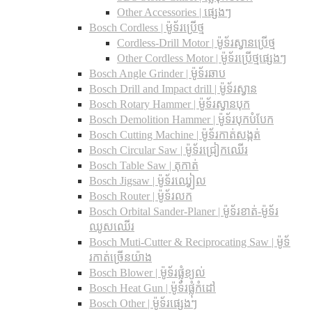
Other Accessories | ផ្សេងៗ
Bosch Cordless | ម៉ូទ័រប្រើថ្ម
Cordless-Drill Motor | ម៉ូទ័រស្វានប្រើថ្ម
Other Cordless Motor | ម៉ូទ័រប្រើថ្មផ្សេងៗ
Bosch Angle Grinder | ម៉ូទ័រឆាប
Bosch Drill and Impact drill | ម៉ូទ័រស្វាន
Bosch Rotary Hammer | ម៉ូទ័រស្វានបុក
Bosch Demolition Hammer | ម៉ូទ័របុកបំបែក
Bosch Cutting Machine | ម៉ូទ័រកាត់សង្កត់
Bosch Circular Saw | ម៉ូទ័រជ្រៀកឈើរ
Bosch Table Saw | តុកាត់
Bosch Jigsaw | ម៉ូទ័រឈ្វៀល
Bosch Router | ម៉ូទ័រលក
Bosch Orbital Sander-Planer​ | ម៉ូទ័រខាត់-ម៉ូទ័រ
ឈូសឈើរ
Bosch Muti-Cutter & Reciprocating Saw​ | ម៉ូទ័
រកាត់ច្រើនយ៉ាង
Bosch Blower | ម៉ូទ័រផ្លុំខ្យល់
Bosch Heat Gun | ម៉ូទ័រផ្លុំកំដៅ
Bosch Other | ម៉ូទ័រផ្សេងៗ