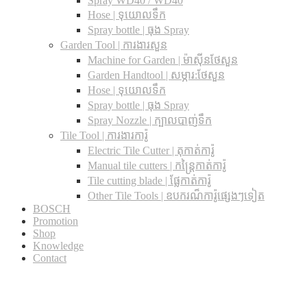
Spray WD40 / WD40
Hose | ទុយោលទឹក
Spray bottle | ធុង Spray
Garden Tool | ការងារសួន
Machine for Garden | ម៉ាស៊ីនថែសួន
Garden Handtool | សម្ភារ:ថែសួន
Hose | ទុយោលទឹក
Spray bottle | ធុង Spray
Spray Nozzle | ក្បាលបាញ់ទឹក
Tile Tool | ការងារការ៉ូ
Electric Tile Cutter | តុកាត់ការ៉ូ
Manual tile cutters | កន្ត្រៃកាត់ការ៉ូ
Tile cutting blade | ផ្លែកាត់ការ៉ូ
Other Tile Tools | ឧបករណ៏ការ៉ូផ្សេងៗទៀត
BOSCH
Promotion
Shop
Knowledge
Contact