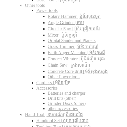
Other tools
Power tools
Rotary Hammer | ម៉ូទ័រស្វានបុក
Angle Grinder | ឆាប
Circular Saw​ | ម៉ូទ័រជ្រៀកឈើរ
Mixer | ម៉ូទ័រកូរថ្នាំ
Orbital Sander and Planers
Grass Trimmer | ម៉ូទ័រកាត់ស្មៅ
Earth Auger Machine | ម៉ូទ័រខួងដី
Concret Vibrator | ម៉ូទ័ររំញ័របេតុង
Chain Saw | ត្រង់សាណ័រ
Concrete Core drill | ម៉ូទ័រខួងបេតុង
Other Power tools
Cordless​ | ម៉ូទ័រប្រើថ្ម
Accessories
Batteries and charger
Drill bits (other)
Grinder Discs (other)
other accessories
Hand Tool | ឧបករណ៍ប្រើដោយដៃ
Handtool Set | ឈុតគ្រឿងជាង
Tool box/Bag | កេស/កាបូបជាង