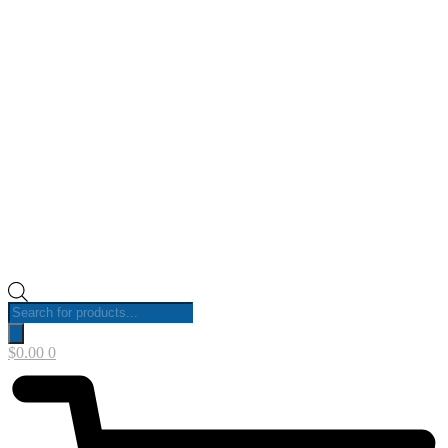
Products
search
$
0.00
0