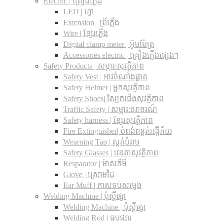
Electric | គ្រឿងភ្លើង
LED | ហ្វា
Extension | ព្រីភ្លើង
Wire | ខ្សែរភ្លើង
Digital clamp meter | អ៊ូមម៉ែត្រ
Accessories electric | គ្រឿងភ្លើងផ្សេងៗ
Safety Products | សម្ភារ:សុវត្ថិភាព
Safety Vest | អាវចំណាំងផ្លាត
Safety Helmet | មួកសុវត្ថិភាព
Safety Shoes| ស្បែកជើងសុវត្ថិភាព
Traffic Safety​ | សម្ភារ:ចរាចរណ៍
Safety harness | ខ្សែរសុវត្ថិភាព
Fire Extinguisher| បំពង់ពន្លត់អង្គីភ័យ
Wearning Tap | ស្គត់បំរាម
Safety Glasses | វេនតាសុវត្ថិភាព
Resparator | ម៉ាសគីមី
Glove | ស្រោមដៃ
Ear Muff | កាសទប់សម្លេង
Welding Machine | ប៉ុស្តិ៍ផ្សា
Welding Machine | ប៉ុស្តិ៍ផ្សា
Welding Rod | ធូបផ្សារ