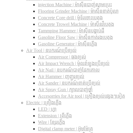
injection Machine | ម៉ាស៊ីនបាញ់ស្នាមប្រេះ
Flooring Grinder Machine | ម៉ាស៊ីនខាត់ប៉ូលា
Concrete Core drill | ម៉ូទ័រចោះបេតុង
Concrete Trowel Machine | ម៉ាស៊ីនវីបេតុង
Tammping Hammer | ម៉ាស៊ីនបង្ហាប់ដី
Gasoline Floor Saw | ម៉ាស៊ីនកាត់រងបេតុង
Gasoline Generator | ម៉ាស៊ីនភ្លើង
Air Tool | ឧបករណ៍ប្រើខ្យល់
Air Compressor | ធុងខ្យល់
Air Impact Wrench | ម៉ូលវ៉ាឡុងប្រើខ្យល់
Air Nail | ឧបករណ៍បាញ់ដែកគោល
Air Hammer | ញញួរខ្យល់
Air Sander | ឧបករណ៍ខាត់ប្រើខ្យល់
Air Spray Gun | ក្បាលបាញ់ថ្នាំ
Accesorries for Air tool | គ្រឿងខ្យល់ផ្សេងៗទៀត
Electric | គ្រឿងភ្លើង
LED | ហ្វា
Extension | ព្រីភ្លើង
Wire | ខ្សែរភ្លើង
Digital clamp meter | អ៊ូមម៉ែត្រ