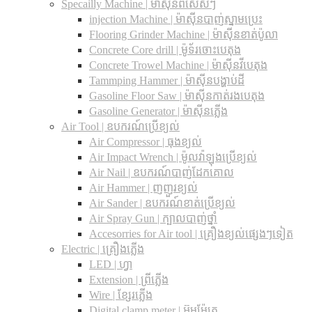
Specailly Machine | ម៉ាស៊ីនពិសេសៗ
injection Machine | ម៉ាស៊ីនបាញ់ស្នាមប្រេះ
Flooring Grinder Machine | ម៉ាស៊ីនខាត់ប៉ូលា
Concrete Core drill | ម៉ូទ័រចោះបេតុង
Concrete Trowel Machine | ម៉ាស៊ីនវីបេតុង
Tammping Hammer | ម៉ាស៊ីនបង្ហាប់ដី
Gasoline Floor Saw | ម៉ាស៊ីនកាត់រងបេតុង
Gasoline Generator | ម៉ាស៊ីនភ្លើង
Air Tool | ឧបករណ៍ប្រើខ្យល់
Air Compressor | ធុងខ្យល់
Air Impact Wrench | ម៉ូលវ៉ាឡុងប្រើខ្យល់
Air Nail | ឧបករណ៍បាញ់ដែកគោល
Air Hammer | ញញួរខ្យល់
Air Sander | ឧបករណ៍ខាត់ប្រើខ្យល់
Air Spray Gun | ក្បាលបាញ់ថ្នាំ
Accesorries for Air tool | គ្រឿងខ្យល់ផ្សេងៗទៀត
Electric | គ្រឿងភ្លើង
LED | ហ្វា
Extension | ព្រីភ្លើង
Wire | ខ្សែរភ្លើង
Digital clamp meter | អ៊ូមម៉ែត្រ