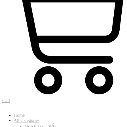
Cart
Home
All Categories
Bosch Tool | ម៉ូទ័រ