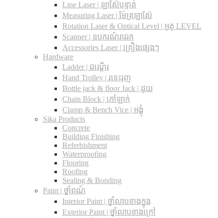
Line Laser | ឡាស៊ែបន្ទាត់
Measuring Laser | ម៉ែត្រឡាស៊ែ
Rotation Laser & Optical Level | អូតូ LEVEL
Scanner | ឧបករណ៍រាវរក
Accessories Laser | គ្រឿងផ្សេងៗ
Hardware
Ladder | ជណ្តើរ
Hand Trolley | រទេះរុញ
Bottle jack & floor Jack​ | ដូយ
Chain Block | កៅឡាក់
Clamp & Bench Vice | អង្គុំ
Sika Products
Concrete
Building Finishing
Referbishment
Waterproofing
Flooring
Roofing
Sealing & Bonding
Paint | ថ្នាំពណ៍
Interior Paint | ថ្នាំលាបខាងក្នុង
Exterior Paint | ថ្នាំលាបខាងក្រៅ